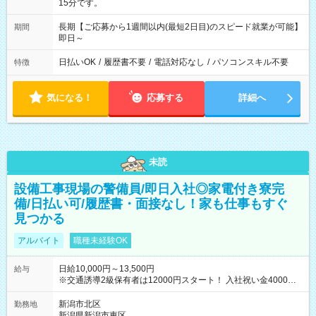
15分です。
長期【ご応募から1週間以内(最短2日目)のスピード就業が可能】
期間
即日～
日払いOK
/
履歴書不要
/
電話対応なし
/
パソコンスキル不要
特徴
気になる！
応募する
詳細へ
未読
設備工事現場の警備員/即日入社◎家電付き寮完
備/日払い可/履歴書・面接なし！家も仕事もすぐ
見つかる
アルバイト
職種未経験OK
日給10,000円～13,500円
給与
※交通誘導2級保有者は12000円スタート！ 入社祝い金4000円
【試用期間】試用期間なし
新潟市北区
勤務地
新潟県新潟市東区