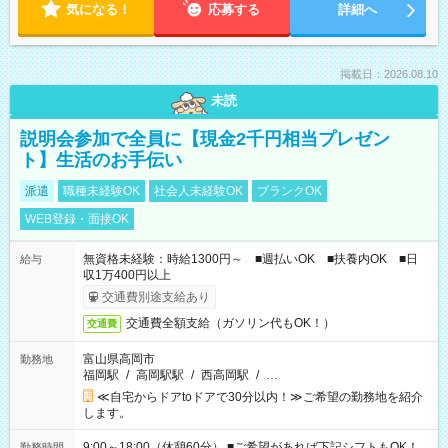
気になる！
応募する
詳細へ
掲載日：2026.08.10
未読
説明会参加で全員に【現金2千円相当プレゼン
ト】生活のお手伝い
派遣
職種未経験OK
社会人未経験OK
ブランクOK
WEB登録・面接OK
無資格未経験：時給1300円～ ■週払いOK ■扶養内OK ■日
給与
収1万400円以上
交通費別途支給あり
交通費全額支給（ガソリン代もOK！）
交通費
富山県高岡市
勤務地
福岡駅
/
高岡駅駅
/
西高岡駅
/
…
≪自宅からドアtoドアで30分以内！≫ご希望の勤務地を紹介
します。
9:00～18:00（休憩60分） ■ご希望があれば下記シフトもOK！
勤務時間