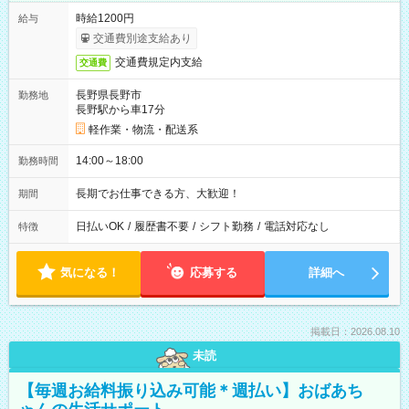
時給1200円
給与
交通費別途支給あり
交通費規定内支給
交通費
長野県長野市
勤務地
長野駅から車17分
軽作業・物流・配送系
14:00～18:00
勤務時間
長期でお仕事できる方、大歓迎！
期間
日払いOK
/
履歴書不要
/
シフト勤務
/
電話対応なし
特徴
気になる！
応募する
詳細へ
掲載日：2026.08.10
未読
【毎週お給料振り込み可能＊週払い】おばあち