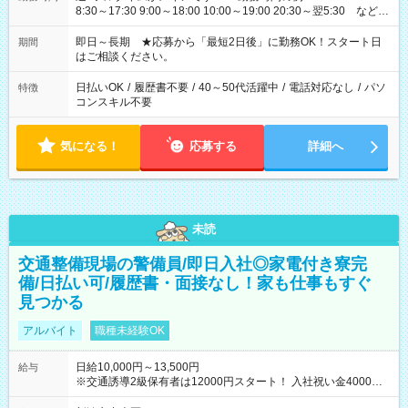
8:30～17:30 9:00～18:00 10:00～19:00 20:30～翌5:30 など ★
その他にも勤務時間多数！ 日勤のみ、残業なし、交替制など
ご希望を教えてください！
即日～長期 ★応募から「最短2日後」に勤務OK！スタート日
期間
はご相談ください。
日払いOK
/
履歴書不要
/
40～50代活躍中
/
電話対応なし
/
パソ
特徴
コンスキル不要
気になる！
応募する
詳細へ
未読
交通整備現場の警備員/即日入社◎家電付き寮完
備/日払い可/履歴書・面接なし！家も仕事もすぐ
見つかる
アルバイト
職種未経験OK
日給10,000円～13,500円
給与
※交通誘導2級保有者は12000円スタート！ 入社祝い金4000円
【試用期間】試用期間なし