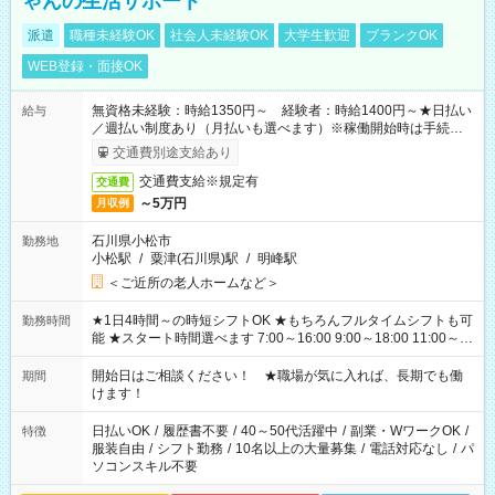
ゃんの生活サポート
派遣
職種未経験OK
社会人未経験OK
大学生歓迎
ブランクOK
WEB登録・面接OK
無資格未経験：時給1350円～ 経験者：時給1400円～★日払い
給与
／週払い制度あり（月払いも選べます）※稼働開始時は手続き完
了次第のお支払いとなります。
交通費別途支給あり
交通費支給※規定有
交通費
～5万円
月収例
石川県小松市
勤務地
小松駅
/
粟津(石川県)駅
/
明峰駅
＜ご近所の老人ホームなど＞
★1日4時間～の時短シフトOK ★もちろんフルタイムシフトも可
勤務時間
能 ★スタート時間選べます 7:00～16:00 9:00～18:00 11:00～
20:00 など 残業なし！ ※Wワークの場合、他のお仕事と合わせ
週40時間超の就業はご案内できません ※法令に基づき、週20時
開始日はご相談ください！ ★職場が気に入れば、長期でも働
期間
間以上勤務は社会保険への加入対象となります ※労働者派遣法
けます！
（日雇い派遣の原則禁止）により、短時間・短期間の就業はご
案内が難しい場合があります
日払いOK
/
履歴書不要
/
40～50代活躍中
/
副業・WワークOK
/
特徴
服装自由
/
シフト勤務
/
10名以上の大量募集
/
電話対応なし
/
パ
ソコンスキル不要