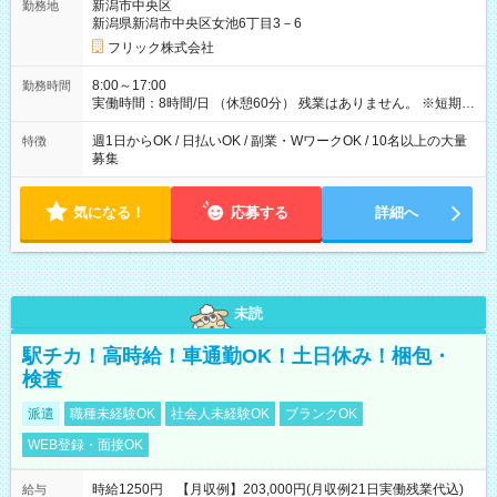
新潟市中央区
勤務地
新潟県新潟市中央区女池6丁目3－6
フリック株式会社
8:00～17:00
勤務時間
実働時間：8時間/日 （休憩60分） 残業はありません。 ※短期の
募集は行っておりません。予めご了承くださいませ。
週1日からOK / 日払いOK / 副業・WワークOK / 10名以上の大量
特徴
募集
気になる！
応募する
詳細へ
未読
駅チカ！高時給！車通勤OK！土日休み！梱包・
検査
派遣
職種未経験OK
社会人未経験OK
ブランクOK
WEB登録・面接OK
時給1250円 【月収例】203,000円(月収例21日実働残業代込)
給与