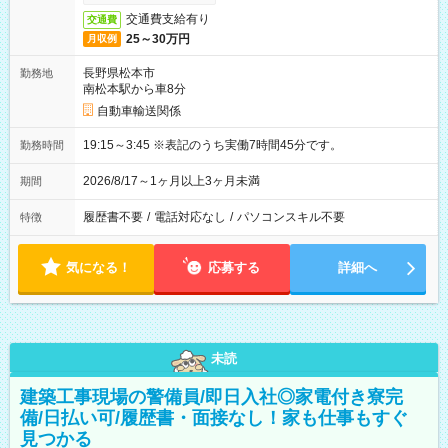
交通費支給有り
交通費
25～30万円
月収例
長野県松本市
勤務地
南松本駅から車8分
自動車輸送関係
19:15～3:45 ※表記のうち実働7時間45分です。
勤務時間
2026/8/17～1ヶ月以上3ヶ月未満
期間
履歴書不要
/
電話対応なし
/
パソコンスキル不要
特徴
気になる！
応募する
詳細へ
未読
建築工事現場の警備員/即日入社◎家電付き寮完
備/日払い可/履歴書・面接なし！家も仕事もすぐ
見つかる