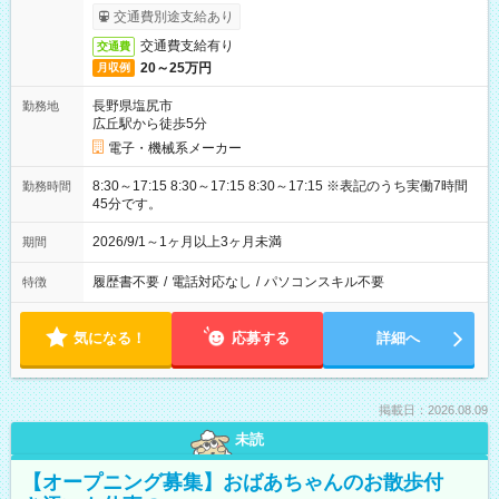
交通費別途支給あり
交通費支給有り
交通費
20～25万円
月収例
長野県塩尻市
勤務地
広丘駅から徒歩5分
電子・機械系メーカー
8:30～17:15 8:30～17:15 8:30～17:15 ※表記のうち実働7時間
勤務時間
45分です。
2026/9/1～1ヶ月以上3ヶ月未満
期間
履歴書不要
/
電話対応なし
/
パソコンスキル不要
特徴
気になる！
応募する
詳細へ
掲載日：2026.08.09
未読
【オープニング募集】おばあちゃんのお散歩付