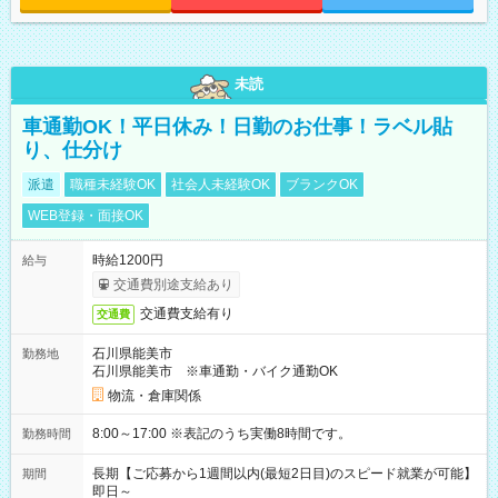
未読
車通勤OK！平日休み！日勤のお仕事！ラベル貼
り、仕分け
派遣
職種未経験OK
社会人未経験OK
ブランクOK
WEB登録・面接OK
時給1200円
給与
交通費別途支給あり
交通費支給有り
交通費
石川県能美市
勤務地
石川県能美市 ※車通勤・バイク通勤OK
物流・倉庫関係
8:00～17:00 ※表記のうち実働8時間です。
勤務時間
長期【ご応募から1週間以内(最短2日目)のスピード就業が可能】
期間
即日～