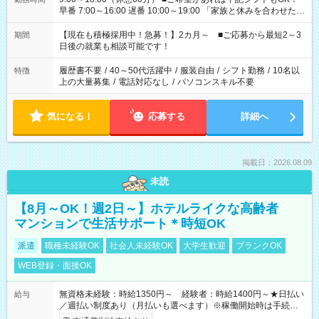
早番 7:00～16:00 遅番 10:00～19:00 「家族と休みを合わせた
い」 「余裕を持って夕飯の準備がしたい」 「できれば残業はし
たくない」 など、ご希望を教えてくださいね。 ※Wワーク希望
【現在も積極採用中！急募！】2カ月～ ■ご応募から最短2～3
期間
の方へ 今ご覧のお仕事で希望する勤務時間と、もう1つのお仕事
日後の就業も相談可能です！
の勤務時間。 合計で週40時間を超える場合は応募できません。
履歴書不要
/
40～50代活躍中
/
服装自由
/
シフト勤務
/
10名以
特徴
上の大量募集
/
電話対応なし
/
パソコンスキル不要
気になる！
応募する
詳細へ
掲載日：2026.08.09
未読
【8月～OK！週2日～】ホテルライクな高齢者
マンションで生活サポート＊時短OK
派遣
職種未経験OK
社会人未経験OK
大学生歓迎
ブランクOK
WEB登録・面接OK
無資格未経験：時給1350円～ 経験者：時給1400円～★日払い
給与
／週払い制度あり（月払いも選べます）※稼働開始時は手続き完
了次第のお支払いとなります。