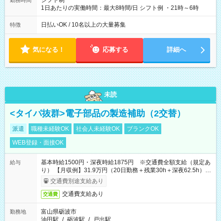
シフト制
勤務時間
1日あたりの実働時間：最大8時間/日 シフト例 ・21時～6時
日払いOK / 10名以上の大量募集
特徴
気になる！
応募する
詳細へ
未読
<タイパ抜群>電子部品の製造補助（2交替）
派遣
職種未経験OK
社会人未経験OK
ブランクOK
WEB登録・面接OK
基本時給1500円・深夜時給1875円 ※交通費全額支給（規定あ
給与
り） 【月収例】31.9万円（20日勤務＋残業30h＋深夜62.5h）
※7ヶ月目以降は基本時給1450円となります。
交通費別途支給あり
交通費支給あり
交通費
富山県砺波市
勤務地
油田駅
/
砺波駅
/
戸出駅