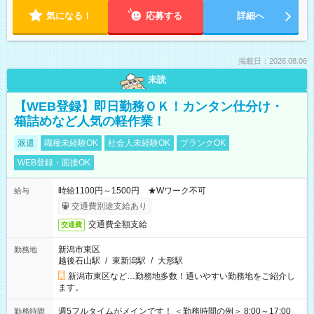
気になる！
応募する
詳細へ
掲載日：2026.08.06
未読
【WEB登録】即日勤務ＯＫ！カンタン仕分け・
箱詰めなど人気の軽作業！
派遣
職種未経験OK
社会人未経験OK
ブランクOK
WEB登録・面接OK
時給1100円～1500円 ★Wワーク不可
給与
交通費別途支給あり
交通費全額支給
交通費
新潟市東区
勤務地
越後石山駅
/
東新潟駅
/
大形駅
新潟市東区など…勤務地多数！通いやすい勤務地をご紹介し
ます。
週5フルタイムがメインです！ ＜勤務時間の例＞ 8:00～17:00
勤務時間