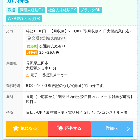
分け梱包
派遣
職種未経験OK
社会人未経験OK
ブランクOK
WEB登録・面接OK
時給1300円 【月収例】238,000円(月収例21日実働残業代込)
給与
交通費別途支給あり
交通費支給有り
交通費
20～25万円
月収例
長野県上田市
勤務地
大屋駅から車10分
電子・機械系メーカー
9:00～16:00 ※表記のうち実働5時間55分です。
勤務時間
長期【ご応募から1週間以内(最短2日目)のスピード就業が可能】
期間
即日～
日払いOK
/
履歴書不要
/
電話対応なし
/
パソコンスキル不要
特徴
気になる！
応募する
詳細へ