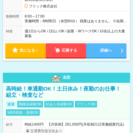
フリック株式会社
8:00～17:00
勤務時間
実働時間：8時間/日 （休憩60分） 残業はありません。 ※短期の
募集は行っておりません。予めご了承くださいませ。
週1日からOK / 日払いOK / 副業・WワークOK / 10名以上の大量
特徴
募集
気になる！
応募する
詳細へ
未読
高時給！車通勤OK！土日休み！夜勤のお仕事！
組立・検査など
派遣
職種未経験OK
社会人未経験OK
ブランクOK
WEB登録・面接OK
時給1400円 【月収例】281,000円(月収例21日実働残業代込)
給与
交通費別途支給あり