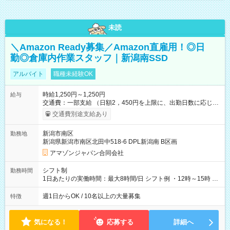
未読
＼Amazon Ready募集／Amazon直雇用！◎日
勤◎倉庫内作業スタッフ｜新潟南SSD
アルバイト
職種未経験OK
時給1,250円～1,250円
給与
交通費：一部支給 （日額2，450円を上限に、出勤日数に応じて
実費支給） ※22:00～翌5:00までは時給25%UP！ ■給与前払い
交通費別途支給あり
制度あり ※前払い額の上限あり、手数料無料（Amazon負担）
そのほか所定の条件が適用されます 【試用期間】試用期間なし
新潟市南区
勤務地
新潟県新潟市南区北田中518-6 DPL新潟南 B区画
アマゾンジャパン合同会社
シフト制
勤務時間
1日あたりの実働時間：最大8時間/日 シフト例 ・12時～15時 入
社後、就業可能シフトをご確認の上、申請してください。
週1日からOK / 10名以上の大量募集
特徴
気になる！
応募する
詳細へ