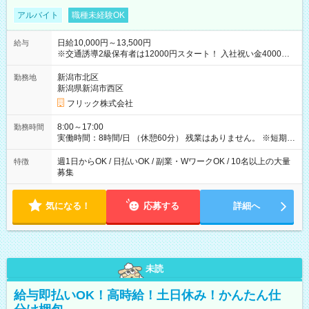
アルバイト
職種未経験OK
日給10,000円～13,500円
給与
※交通誘導2級保有者は12000円スタート！ 入社祝い金4000円
【試用期間】試用期間なし
新潟市北区
勤務地
新潟県新潟市西区
フリック株式会社
8:00～17:00
勤務時間
実働時間：8時間/日 （休憩60分） 残業はありません。 ※短期の
募集は行っておりません。予めご了承くださいませ。
週1日からOK / 日払いOK / 副業・WワークOK / 10名以上の大量
特徴
募集
気になる！
応募する
詳細へ
未読
給与即払いOK！高時給！土日休み！かんたん仕