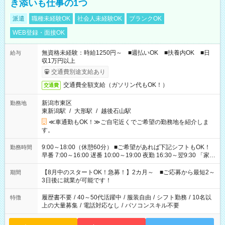
き添いも仕事の1つ
派遣
職種未経験OK
社会人未経験OK
ブランクOK
WEB登録・面接OK
無資格未経験：時給1250円～ ■週払いOK ■扶養内OK ■日
給与
収1万円以上
交通費別途支給あり
交通費全額支給（ガソリン代もOK！）
交通費
新潟市東区
勤務地
東新潟駅
/
大形駅
/
越後石山駅
≪車通勤もOK！≫ご自宅近くでご希望の勤務地を紹介しま
す。
9:00～18:00（休憩60分） ■ご希望があれば下記シフトもOK！
勤務時間
早番 7:00～16:00 遅番 10:00～19:00 夜勤 16:30～翌9:30 「家族
と休みを合わせたい」 「余裕を持って夕飯の準備がしたい」
「できれば残業はしたくない」 など、ご希望を教えてください
【8月中のスタートOK！急募！】2カ月～ ■ご応募から最短2～
期間
ね。 ※Wワーク希望の方へ 今ご覧のお仕事で希望する勤務時間
3日後に就業が可能です！
と、もう1つのお仕事の勤務時間。 合計で週40時間を超える場
合は応募できません。
履歴書不要
/
40～50代活躍中
/
服装自由
/
シフト勤務
/
10名以
特徴
上の大量募集
/
電話対応なし
/
パソコンスキル不要