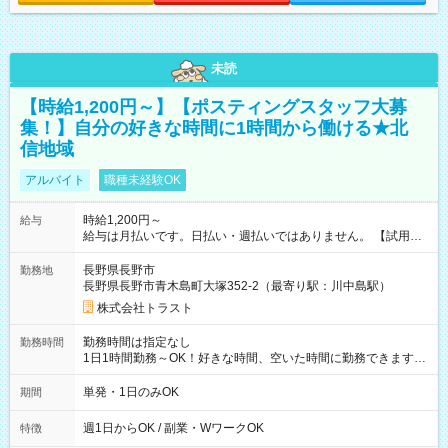
未読
【時給1,200円～】【ポスティングスタッフ大募
集！】自分の好きな時間に1時間から働ける★北
信地域
アルバイト
職種未経験OK
時給1,200円～
給与
給与は月払いです。日払い・週払いではありません。 【試用期
間】試用期間なし
長野県長野市
勤務地
長野県長野市青木島町大塚352-2（最寄り駅：川中島駅）
株式会社トラスト
勤務時間は指定なし
勤務時間
1日1時間勤務～OK！好きな時間、空いた時間に勤務できます★
※夜間の配布はNGです。
単発・1日のみOK
期間
週1日からOK / 副業・WワークOK
特徴