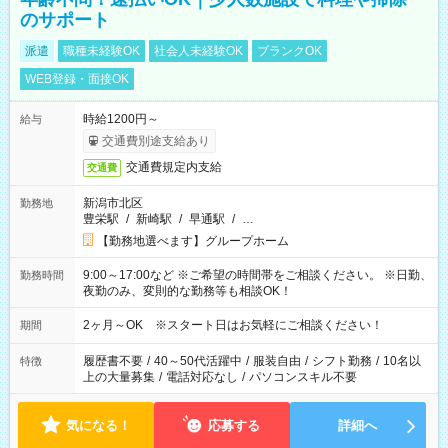
のサポート
派遣
職種未経験OK
社会人未経験OK
ブランクOK
WEB登録・面接OK
時給1200円～
給与
交通費別途支給あり
交通費規定内支給
交通費
新潟市北区
勤務地
豊栄駅
/
新崎駅
/
早通駅
/
…
【勤務地選べます】グループホーム
9:00～17:00など ※ご希望の時間帯をご相談ください。 ※日勤、
勤務時間
夜勤のみ、変則的な勤務等も相談OK！
2ヶ月～OK ※スタート日はお気軽にご相談ください！
期間
履歴書不要
/
40～50代活躍中
/
服装自由
/
シフト勤務
/
10名以
特徴
上の大量募集
/
電話対応なし
/
パソコンスキル不要
気になる！
応募する
詳細へ