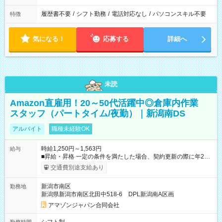
履歴書不要
/
シフト勤務
/
電話対応なし
/
パソコンスキル不要
特徴
気になる！
応募する
詳細へ
未読
Amazon直雇用！20～50代活躍中◎倉庫内作業
スタッフ（パートタイム/夜勤）｜新潟南DS
アルバイト
職種未経験OK
時給1,250円～1,563円
給与
■昇給・昇格 一定の条件を満たした場合、契約更新の際に年2回
まで昇給の機会があります。 ■正社員登用制度あり ※月末締/翌
交通費別途支給あり
月25日支払い ※時間外手当、別途支給 ※深夜割増賃金 (22:00～
翌5:00までは時給が25%UPします) ☆給与前払い制度有！
新潟市南区
勤務地
☆Amazon直雇用で安定して働けます！ 【試用期間】試用期間
新潟県新潟市南区北田中518-6 DPL新潟南A区画
あり 試用期間の長さ：1週間 雇用形態、給与は本採用時と同じ
です。
アマゾンジャパン合同会社