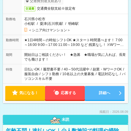
交通費別途支給あり
交通費全額支給※規定有
交通費
石川県小松市
勤務地
小松駅
/
粟津(石川県)駅
/
明峰駅
＜シニア向けマンション＞
★1日4時間～の時短シフトOK ★スタート時間選べます！ 7:00
勤務時間
～16:00 9:00～17:00 11:00～19:00 など 残業なし！ ※Wワーク
の場合、他のお仕事と合わせ週40時間超の就業はご案内できま
せん ※法令に基づき、週20時間以上勤務は社会保険への加入対
開始日はご相談ください！ ★急募 ★職場が気に入れば、長期
期間
象となります ※労働者派遣法（日雇い派遣の原則禁止）によ
でも働けます！
り、短時間・短期間の就業はご案内が難しい場合があります
日払いOK
/
履歴書不要
/
40～50代活躍中
/
副業・WワークOK
/
特徴
服装自由
/
シフト勤務
/
10名以上の大量募集
/
電話対応なし
/
パ
ソコンスキル不要
気になる！
応募する
詳細へ
掲載日：2026.08.09
未読
年齢不問！速払いOK｜少人数施設で料理や掃除