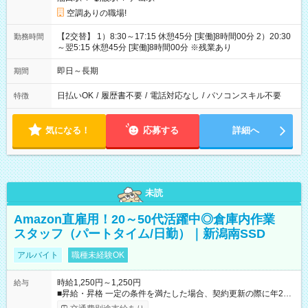
空調ありの職場!
【2交替】 1）8:30～17:15 休憩45分 [実働]8時間00分 2）20:30
勤務時間
～翌5:15 休憩45分 [実働]8時間00分 ※残業あり
即日～長期
期間
日払いOK
/
履歴書不要
/
電話対応なし
/
パソコンスキル不要
特徴
気になる！
応募する
詳細へ
未読
Amazon直雇用！20～50代活躍中◎倉庫内作業
スタッフ（パートタイム/日勤）｜新潟南SSD
アルバイト
職種未経験OK
時給1,250円～1,250円
給与
■昇給・昇格 一定の条件を満たした場合、契約更新の際に年2回
まで昇給の機会があります。 ■正社員登用制度あり ※月末締/翌