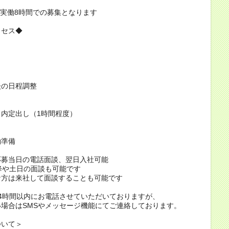
/実働8時間での募集となります
ロセス◆
談の日程調整
内定出し（1時間程度）
働準備
応募当日の電話面談、翌日入社可能
降や土日の面談も可能です
な方は来社して面談することも可能です
4時間以内にお電話させていただいておりますが、
場合はSMSやメッセージ機能にてご連絡しております。
ついて＞