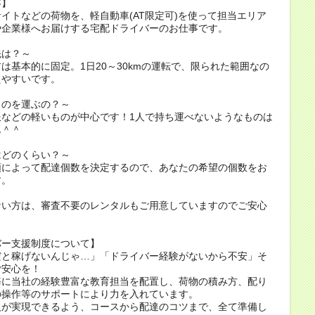
容】
イトなどの荷物を、軽自動車(AT限定可)を使って担当エリア
や企業様へお届けする宅配ドライバーのお仕事です。
先は？～
は基本的に固定。1日20～30kmの運転で、限られた範囲なの
えやすいです。
ものを運ぶの？～
服などの軽いものが中心です！1人で持ち運べないようなものは
ん＾＾
はどのくらい？～
額によって配達個数を決定するので、あなたの希望の個数をお
す。
ない方は、審査不要のレンタルもご用意していますのでご安心
。
バー支援制度について】
だと稼げないんじゃ…」「ドライバー経験がないから不安」そ
ご安心を！
毎に当社の経験豊富な教育担当を配置し、荷物の積み方、配り
の操作等のサポートにより力を入れています。
入が実現できるよう、コースから配達のコツまで、全て準備し