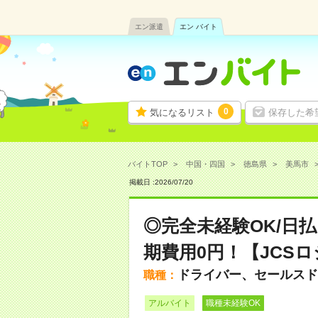
エン派遣
エン バイト
0
気になるリスト
保存した希
バイトTOP
中国・四国
徳島県
美馬市
掲載日 :
2026
/
07
/
20
◎完全未経験OK/日
期費用0円！【JCS
ドライバー、セールスド
職種：
アルバイト
職種未経験OK