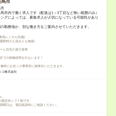
美馬市
馬市
馬市内で働く求人です（配達は1～3丁目など狭い範囲のみ）
ミングによっては、募集求人が〆切になっている可能性があり
別の勤務地か、別な働き方をご案内させていただきます。
(車両レンタル完備)
通勤時の人混みとも無縁♪
ーと自宅の直行直帰
区での積極採用を行ないます！
研修時にお近くの事業所に御来社いただきます。
スコ株式会社
み。
の固定休シフト制です。
望曜日は、電話面談時にご相談ください。