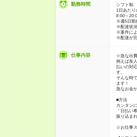
勤務時間
シフト制
1日あたり
8:00～2
※週5日勤
※配達状
※案件に
※配達が完
仕事内容
☆急な出
例えば友
払いの対
す。
そんな時
ます！
急なお金
■方法
カンタン
「日払い
振り込ま
☆お仕事