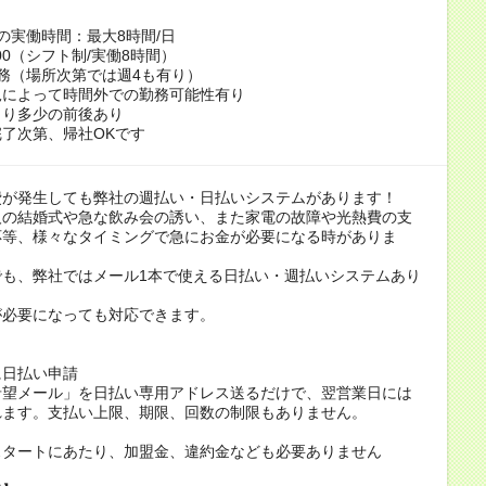
の実働時間：最大8時間/日
0:00（シフト制/実働8時間）
務（場所次第では週4も有り）
況によって時間外での勤務可能性有り
より多少の前後あり
了次第、帰社OKです
費が発生しても弊社の週払い・日払いシステムがあります！
人の結婚式や急な飲み会の誘い、また家電の故障や光熱費の支
応等、様々なタイミングで急にお金が必要になる時がありま
でも、弊社ではメール1本で使える日払い・週払いシステムあり
が必要になっても対応できます。
に日払い申請
希望メール」を日払い専用アドレス送るだけで、翌営業日には
れます。支払い上限、期限、回数の制限もありません。
スタートにあたり、加盟金、違約金なども必要ありません