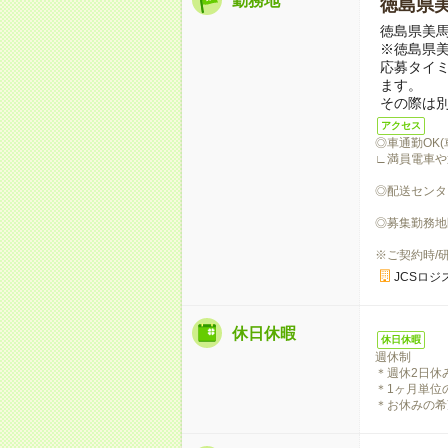
勤務地
徳島県
徳島県美
※徳島県美
応募タイ
ます。
その際は
アクセス
◎車通勤OK
∟満員電車や
◎配送センタ
◎募集勤務地
※ご契約時/
JCSロジ
休日休暇
休日休暇
週休制
＊週休2日休
＊1ヶ月単位
＊お休みの希