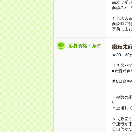
基本は受
面談の8～
もし求人
面談時に
事前にま
応募資格・条件
職種未経
★20～3
【学歴不問
■要普通自
週5日勤務
※複数の
い
※重複し
＼＼必要
◇運転が
◇自信が