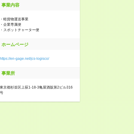
事業内容
・軽貨物運送事業
・企業専属便
・スポットチャーター便
ホームページ
https://en-gage.net/jcs-logisco/
事業所
東京都杉並区上荻1-18-3亀屋酒販第2ビル316
号