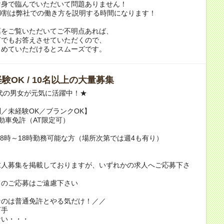
け身で臨んでいただいて問題ありません！
9割は弊社での働き方を説明する時間になります！
票をご覧いただいてご不明点あれば、
何でもお答えさせていただくので、
とめていただけるとスムーズです。
験OK / 10名以上の大量募集
0代の男女が元気に活躍中！★
／未経験OK／ブランクOK】
動車免許（AT限定可）
/8時～18時勤務可能な方（場所次第では週4も有り）
求人募集を掲載しておりますが、いずれかの求人へご応募下さ
てのご応募はご遠慮下さい
なのは普通免許とやる気だけ！／／
下手
ない・・・