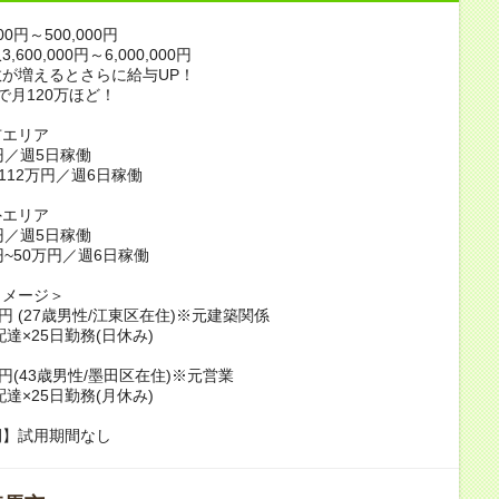
00円～500,000円
600,000円～6,000,000円
が増えるとさらに給与UP！
で月120万ほど！
市エリア
円／週5日稼働
~112万円／週6日稼働
外エリア
円／週5日稼働
円~50万円／週6日稼働
イメージ＞
万円 (27歳男性/江東区在住)※元建築関係
配達×25日勤務(日休み)
万円(43歳男性/墨田区在住)※元営業
配達×25日勤務(月休み)
間】試用期間なし