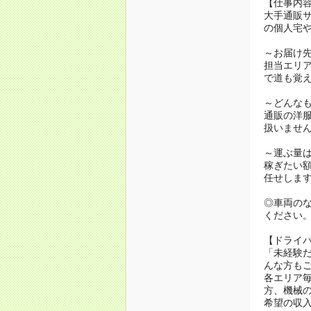
【仕事内
大手通販サ
の個人宅
～お届け
担当エリア
で道も覚
～どんな
通販の洋
扱いませ
～運ぶ量
稼ぎたい
任せしま
◎車両の
ください
【ドライ
「未経験
んな方も
各エリア
方、機械
希望の収