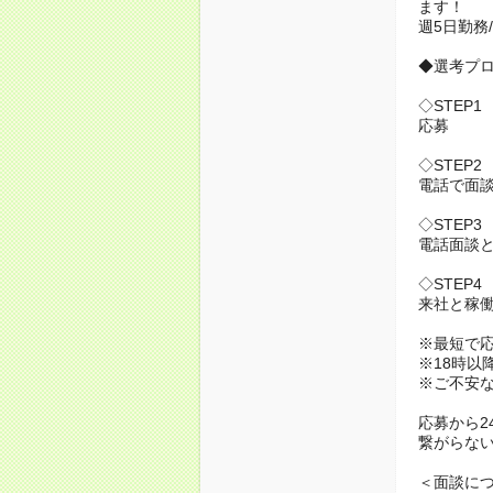
ます！
週5日勤務
◆選考プ
◇STEP1
応募
◇STEP2
電話で面
◇STEP3
電話面談と
◇STEP4
来社と稼
※最短で
※18時以
※ご不安
応募から2
繋がらない
＜面談に