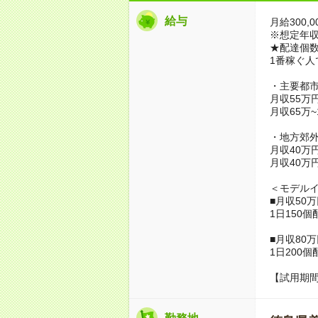
給与
月給300,0
※想定年収3,
★配達個数
1番稼ぐ人
・主要都
月収55万
月収65万
・地方郊
月収40万
月収40万
＜モデル
■月収50
1日150個
■月収80
1日200個
【試用期