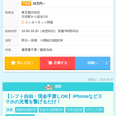
30万円～
月収例
東京都渋谷区
勤務地
渋谷駅から徒歩1分
インターネット関連
10:00-18:30（休憩60分）実働7時間30分
勤務時間
即日～長期 ※開始日相談OK
期間
履歴書不要
/
服装自由
特徴
気になる！
応募する
詳細へ
掲載日：2026.08.07
未読
【シフト自由・現金手渡しOK】iPhoneなどス
マホの充電を繋げるだけ！
派遣
職種未経験OK
社会人未経験OK
大学生歓迎
ブランクOK