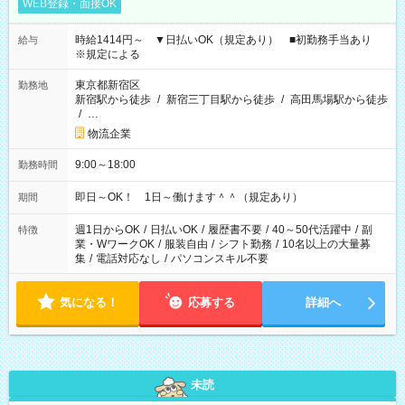
WEB登録・面接OK
時給1414円～ ▼日払いOK（規定あり） ■初勤務手当あり
給与
※規定による
東京都新宿区
勤務地
新宿駅から徒歩
/
新宿三丁目駅から徒歩
/
高田馬場駅から徒歩
/
…
物流企業
9:00～18:00
勤務時間
即日～OK！ 1日～働けます＾＾（規定あり）
期間
週1日からOK
/
日払いOK
/
履歴書不要
/
40～50代活躍中
/
副
特徴
業・WワークOK
/
服装自由
/
シフト勤務
/
10名以上の大量募
集
/
電話対応なし
/
パソコンスキル不要
気になる！
応募する
詳細へ
未読