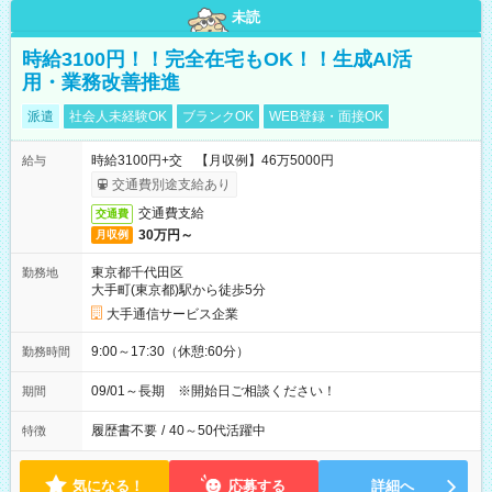
未読
時給3100円！！完全在宅もOK！！生成AI活
用・業務改善推進
派遣
社会人未経験OK
ブランクOK
WEB登録・面接OK
時給3100円+交 【月収例】46万5000円
給与
交通費別途支給あり
交通費支給
交通費
30万円～
月収例
東京都千代田区
勤務地
大手町(東京都)駅から徒歩5分
大手通信サービス企業
9:00～17:30（休憩:60分）
勤務時間
09/01～長期 ※開始日ご相談ください！
期間
履歴書不要
/
40～50代活躍中
特徴
気になる！
応募する
詳細へ