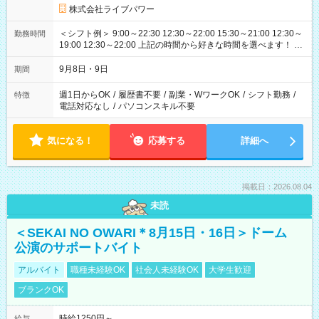
株式会社ライブパワー
＜シフト例＞ 9:00～22:30 12:30～22:00 15:30～21:00 12:30～
勤務時間
19:00 12:30～22:00 上記の時間から好きな時間を選べます！ ※
時間は変更となる可能性があります
9月8日・9日
期間
週1日からOK
/
履歴書不要
/
副業・WワークOK
/
シフト勤務
/
特徴
電話対応なし
/
パソコンスキル不要
気になる！
応募する
詳細へ
掲載日：2026.08.04
未読
＜SEKAI NO OWARI＊8月15日・16日＞ドーム
公演のサポートバイト
アルバイト
職種未経験OK
社会人未経験OK
大学生歓迎
ブランクOK
時給1250円～
給与