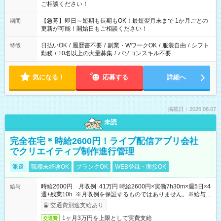
ご相談ください！
【急募】即日～短期も長期もOK！最短翌月末まで 1か月ごとの
期間
更新が可能！開始日もご相談ください！
日払いOK
/
履歴書不要
/
副業・WワークOK
/
服装自由
/
シフト
特徴
勤務
/
10名以上の大量募集
/
パソコンスキル不要
気になる！
応募する
詳細へ
掲載日：2026.08.07
未読
完全在宅＊時給2600円！ライブ配信アプリ会社
でクリエイティブ制作進行管理
派遣
職種未経験OK
ブランクOK
WEB登録・面接OK
時給2600円 月収例 41万円 時給2600円×実働7h30m×週5日×4
給与
週+残業10h ※月収例を保証するものではありません。※給与即
受取りサービス利用可（利用条件有）
交通費別途支給あり
1ヶ月3万円を上限として実費支給
交通費