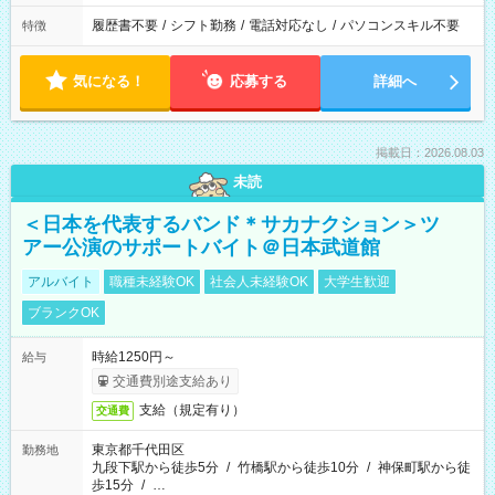
履歴書不要
/
シフト勤務
/
電話対応なし
/
パソコンスキル不要
特徴
気になる！
応募する
詳細へ
掲載日：2026.08.03
未読
＜日本を代表するバンド＊サカナクション＞ツ
アー公演のサポートバイト＠日本武道館
アルバイト
職種未経験OK
社会人未経験OK
大学生歓迎
ブランクOK
時給1250円～
給与
交通費別途支給あり
支給（規定有り）
交通費
東京都千代田区
勤務地
九段下駅から徒歩5分
/
竹橋駅から徒歩10分
/
神保町駅から徒
歩15分
/
…