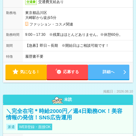
交通費支給あり
交通費
東京都品川区
勤務地
大崎駅から徒歩5分
ファッション・コスメ関連
9:00～17:30 ※残業はほとんどありません。※休憩60分。
勤務時間
【急募】即日～長期 ※開始日はご相談可能です！
期間
履歴書不要
特徴
気になる！
応募する
詳細へ
掲載日：2026.08.10
未読
＼完全在宅＊時給2000円／週4日勤務OK！美容
情報の発信！SNS広告運用
派遣
WEB登録・面接OK