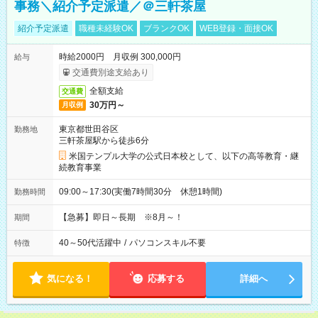
事務＼紹介予定派遣／＠三軒茶屋
紹介予定派遣
職種未経験OK
ブランクOK
WEB登録・面接OK
時給2000円 月収例 300,000円
給与
交通費別途支給あり
全額支給
交通費
30万円～
月収例
東京都世田谷区
勤務地
三軒茶屋駅から徒歩6分
米国テンプル大学の公式日本校として、以下の高等教育・継
続教育事業
09:00～17:30(実働7時間30分 休憩1時間)
勤務時間
【急募】即日～長期 ※8月～！
期間
40～50代活躍中
/
パソコンスキル不要
特徴
気になる！
応募する
詳細へ