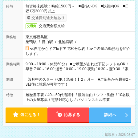
無資格未経験：時給1500円～ ■週払いOK ■扶養内OK ■日
給与
収1万2000円以上
交通費別途支給あり
交通費全額支給
交通費
東京都豊島区
勤務地
巣鴨駅
/
目白駅
/
北池袋駅
/
…
≪自宅からドアtoドアで30分以内！≫ご希望の勤務地を紹介
します。
9:00～18:00（休憩60分） ■ご希望があれば下記シフトもOK！
勤務時間
早番 7:00～16:00 遅番 10:00～19:00 夜勤 16:30～翌9:30 「家族
と休みを合わせたい」 「余裕を持って夕飯の準備がしたい」
「できれば残業はしたくない」 など、ご希望を教えてください
【8月中のスタートOK！急募！】2カ月～ ■ご応募から最短2～
期間
ね。 ※Wワーク希望の方へ 今ご覧のお仕事で希望する勤務時間
3日後に就業が可能です！
と、もう1つのお仕事の勤務時間。 合計で週40時間を超える場
合は応募できません。
履歴書不要
/
40～50代活躍中
/
服装自由
/
シフト勤務
/
10名以
特徴
上の大量募集
/
電話対応なし
/
パソコンスキル不要
気になる！
応募する
詳細へ
掲載日：2026.08.07