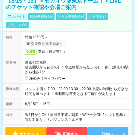
【8/15・16】＜セカオワ＠東京ドーム！＞LIVE
のチケット確認や会場ご案内
アルバイト
職種未経験OK
社会人未経験OK
大学生歓迎
ブランクOK
時給1250円～
給与
交通費別途支給あり
支給（規定有り）
交通費
東京都文京区
勤務地
後楽園駅から徒歩5分
/
水道橋駅から徒歩5分
/
春日(東京都)駅
から徒歩7分
株式会社ライブパワー
＜シフト例＞ 7:00～23:00 13:30～22:00 上記の時間から好きな
勤務時間
時間を選べます！ ※時間は変更となる可能性があります
8月15日・16日
期間
週1日からOK
/
履歴書不要
/
副業・WワークOK
/
シフト勤務
/
特徴
電話対応なし
/
パソコンスキル不要
気になる！
応募する
詳細へ