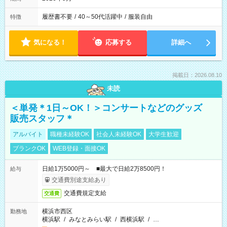
履歴書不要
/
40～50代活躍中
/
服装自由
特徴
気になる！
応募する
詳細へ
掲載日：2026.08.10
未読
＜単発＊1日～OK！＞コンサートなどのグッズ
販売スタッフ＊
アルバイト
職種未経験OK
社会人未経験OK
大学生歓迎
ブランクOK
WEB登録・面接OK
日給1万5000円～ ■最大で日給2万8500円！
給与
交通費別途支給あり
交通費規定支給
交通費
横浜市西区
勤務地
横浜駅
/
みなとみらい駅
/
西横浜駅
/
…