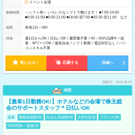
イベント会場
＜シフト例＞ いろいろなシフトで働けます！ ■7:00-24:00
勤務時間
■8:00-21:00 ■9:00-21:00 ■18:00-翌7:00 ■20:30-翌11:00 など
単発1日～OK!
期間
週1日からOK
/
日払いOK
/
履歴書不要
/
40～50代活躍中
/
副
特徴
業・WワークOK
/
服装自由
/
シフト勤務
/
電話対応なし
/
パソ
コンスキル不要
気になる！
応募する
詳細へ
掲載日：2026.08.06
未読
【激単1日勤務OK!】ホテルなどの会場で株主総
会のサポートスタッフ＊日払いOK
派遣
職種未経験OK
社会人未経験OK
大学生歓迎
ブランクOK
WEB登録・面接OK