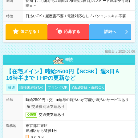
長期【ご応募から1週間以内(最短2日目)のスピード就業が可能】
期間
即日～
日払いOK
/
履歴書不要
/
電話対応なし
/
パソコンスキル不要
特徴
気になる！
応募する
詳細へ
掲載日：2026.08.06
未読
【在宅メイン】時給2500円【SCSK】週3日＆
16時半まで！HPの更新など
派遣
職種未経験OK
ブランクOK
WEB登録・面接OK
時給2500円＋交 ■給与の前払いが可能な速払いサービスあり
給与
交通費別途支給あり
交通費支給あり
交通費
東京都江東区
勤務地
豊洲駅から徒歩1分
ＳＣＳＫ