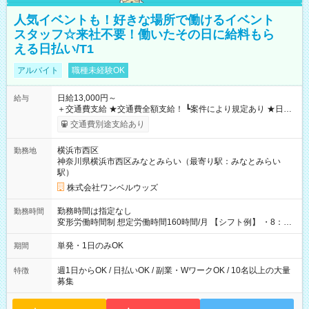
人気イベントも！好きな場所で働けるイベント
スタッフ☆来社不要！働いたその日に給料もら
える日払い/T1
アルバイト
職種未経験OK
日給13,000円～
給与
＋交通費支給 ★交通費全額支給！ ┗案件により規定あり ★日払
いOK！（規定あり） ┗働いたその日に現金GET♪ お仕事後はコ
交通費別途支給あり
ンビニATMから 日払い分を引き落とせます！ 【試用期間】試
用期間なし
横浜市西区
勤務地
神奈川県横浜市西区みなとみらい（最寄り駅：みなとみらい
駅）
株式会社ワンベルウッズ
勤務時間は指定なし
勤務時間
変形労働時間制 想定労働時間160時間/月 【シフト例】 ・8：00
～21：00
単発・1日のみOK
期間
週1日からOK / 日払いOK / 副業・WワークOK / 10名以上の大量
特徴
募集