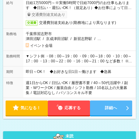
日給1万5000円～※実働5時間で日給7000円のお仕事もありま
給与
す ◆日払い・週払いOK！（規定あり）◆お仕事によって日給
も異なります
交通費別途支給あり
交通費別途支給あり(勤務地により異なります)
交通費
千葉県習志野市
勤務地
津田沼駅
/
京成津田沼駅
/
新習志野駅
/
…
イベント会場
▼シフト例 ・08：00～19：00 ・09：00～18：00 ・10：00～
勤務時間
17：00 ・13：00～22：00 ・16：00～21：00 など多数！ ※お
仕事により勤務時間が異なります
即日～OK！ ◆お好きな日1日～働けます ◆急募
期間
週1日からOK
/
日払いOK
/
履歴書不要
/
40～50代活躍中
/
副
特徴
業・WワークOK
/
服装自由
/
シフト勤務
/
10名以上の大量募
集
/
電話対応なし
/
パソコンスキル不要
気になる！
応募する
詳細へ
未読