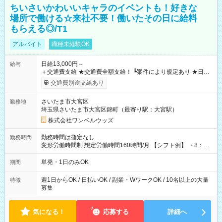
ちいさいかわいいキャラのイベントも！好きな
場所で働ける☆来社不要！働いたその日に給料
もらえる◎/T1
アルバイト
職種未経験OK
日給13,000円～
給与
＋交通費支給 ★交通費全額支給！ ┗案件により規定あり ★日払
いOK！（規定あり） ┗働いたその日に現金GET♪ お仕事後はコ
交通費別途支給あり
ンビニATMから 日払い分を引き落とせます！ 【試用期間】試
用期間なし
さいたま市大宮区
勤務地
埼玉県さいたま市大宮区錦町（最寄り駅：大宮駅）
株式会社ワンベルウッズ
勤務時間は指定なし
勤務時間
変形労働時間制 想定労働時間160時間/月 【シフト例】 ・8：00
～21：00
単発・1日のみOK
期間
週1日からOK / 日払いOK / 副業・WワークOK / 10名以上の大量
特徴
募集
気になる！
応募する
詳細へ