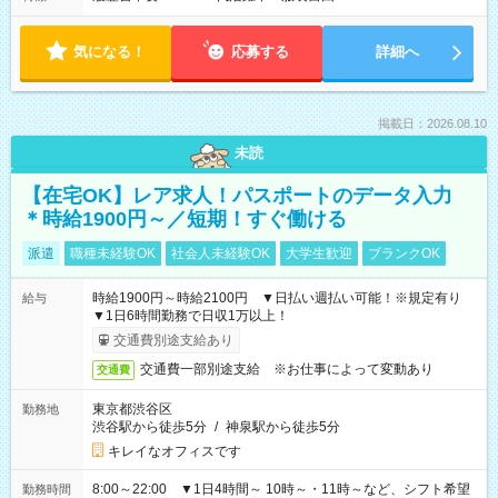
気になる！
応募する
詳細へ
掲載日：2026.08.10
未読
【在宅OK】レア求人！パスポートのデータ入力
＊時給1900円～／短期！すぐ働ける
派遣
職種未経験OK
社会人未経験OK
大学生歓迎
ブランクOK
時給1900円～時給2100円 ▼日払い週払い可能！※規定有り
給与
▼1日6時間勤務で日収1万以上！
交通費別途支給あり
交通費一部別途支給 ※お仕事によって変動あり
交通費
東京都渋谷区
勤務地
渋谷駅から徒歩5分
/
神泉駅から徒歩5分
キレイなオフィスです
8:00～22:00 ▼1日4時間～ 10時～・11時～など、シフト希望
勤務時間