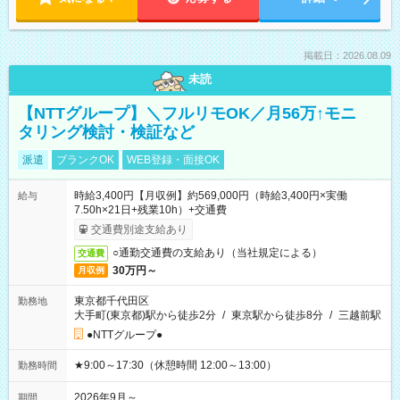
掲載日：2026.08.09
未読
【NTTグループ】＼フルリモOK／月56万↑モニ
タリング検討・検証など
派遣
ブランクOK
WEB登録・面接OK
時給3,400円【月収例】約569,000円（時給3,400円×実働
給与
7.50h×21日+残業10h）+交通費
交通費別途支給あり
○通勤交通費の支給あり（当社規定による）
交通費
30万円～
月収例
東京都千代田区
勤務地
大手町(東京都)駅から徒歩2分
/
東京駅から徒歩8分
/
三越前駅
●NTTグループ●
★9:00～17:30（休憩時間 12:00～13:00）
勤務時間
2026年9月～
期間