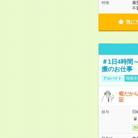
履
特徴
不
気に
＃1日4時間
搬のお仕事
アルバイト
職種未
暇だか
証
日
給与
交