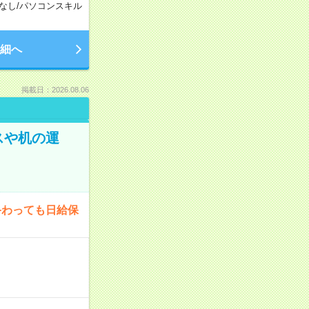
なし
/
パソコンスキル
細へ
掲載日：2026.08.06
スや机の運
終わっても日給保