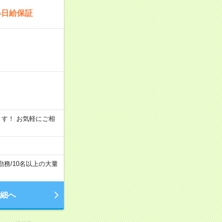
い日給保証
います！ お気軽にご相
勤務
/
10名以上の大量
細へ