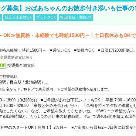
グ募集】おばあちゃんのお散歩付き添いも仕事の
K
社会人未経験OK
ブランクOK
WEB登録・面接OK
～OK≫無資格・未経験でも時給1500円～！土日祝休みもOK
資格未経験：時給1500円～ ■週払いOK ■扶養内OK ■日収1万2000円以上
交通費別途支給あり
交通費全額支給
通費
京都豊島区
鴨駅
/
目白駅
/
北池袋駅
/
…
≪自宅からドアtoドアで30分以内！≫ご希望の勤務地を紹介します。
00～18:00（休憩60分） ■ご希望があれば下記シフトもOK！ 早番 7:00～16:00 遅
勤 16:30～翌9:30 「家族と休みを合わせたい」 「余裕を持って夕飯の準備
業はしたくない」 など、ご希望を教えてくださいね。 ※Wワーク希望の方へ
する勤務時間と、もう1つのお仕事の勤務時間。 合計で週40時間を超える場
8月中のスタートOK！急募！】2カ月～ ■ご応募から最短2～3日後に就業が