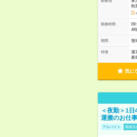
東
勤務地
秋
09
勤務時間
4
激
期間
週
特徴
募
気に
＜夜勤＞1日
運搬のお仕
アルバイト
職種未