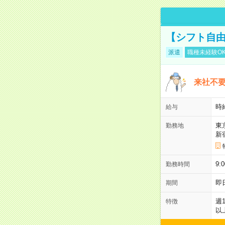
【シフト自由
派遣
職種未経験O
来社不要
時
給与
東
勤務地
新
9:
勤務時間
即
期間
週
特徴
以