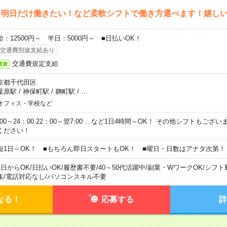
ら明日だけ働きたい！など柔軟シフトで働き方選べます！嬉し
給：12500円～ 半日：5000円～ ■日払いOK！
交通費別途支給あり
交通費規定支給
通費
京都千代田区
葉原駅
/
神保町駅
/
麹町駅
/
…
オフィス・学校など
0:00～24：00 22：00～翌7:00 …など1日4時間～OK！ その他シフトもござ
ください！
短1日～OK！ ■もちろん即日スタートもOK！ ■曜日・日数はアナタ次第！
1日からOK
/
日払いOK
/
履歴書不要
/
40～50代活躍中
/
副業・WワークOK
/
シフト
集
/
電話対応なし
/
パソコンスキル不要
なる！
応募する
詳