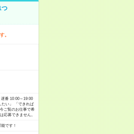
1つ
です。
番 10:00～19:00
がしたい」 「できれば
 今ご覧のお仕事で希
合は応募できません。
可能です！