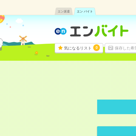
エン派遣
エン バイト
0
気になるリスト
保存した希