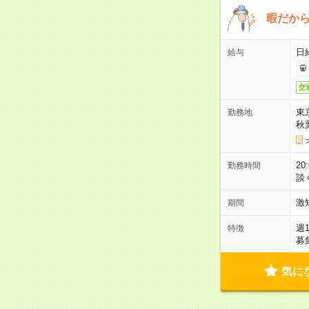
暇だか
日
給与
交
東
勤務地
秋
2
勤務時間
談
激
期間
週
特徴
募
気に