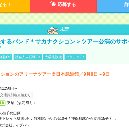
なる！
応募する
詳
未読
表するバンド＊サカナクション＞ツアー公演のサポ
館
経験OK
社会人未経験OK
大学生歓迎
ブランクOK
ションのアリーナツアー＠日本武道館／9月8日～9日
給1250円～
交通費別途支給あり
支給（規定有り）
通費
京都千代田区
段下駅から徒歩5分
/
竹橋駅から徒歩10分
/
神保町駅から徒歩15分
/
…
株式会社ライブパワー