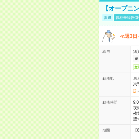
【オープニン
派遣
職種未経験O
≪週3日
無
給与
交
東
勤務地
巣
9:
勤務時間
夜
残
望
【
期間