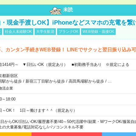
未読
・現金手渡しOK】iPhoneなどスマホの充電を繋
K
社会人未経験OK
大学生歓迎
ブランクOK
WEB登録・面接OK
、カンタン手続きWEB登録！ LINEでサクッと翌日振り込み
給1414円～ ▼日払いOK（規定あり） ■初勤務手当あり ※規定による
京都新宿区
宿駅から徒歩
/
新宿三丁目駅から徒歩
/
高田馬場駅から徒歩
/
…
物流企業
00～18:00
日～OK！ 1日～働けます＾＾（規定あり）
1日からOK
/
日払いOK
/
履歴書不要
/
40～50代活躍中
/
副業・WワークOK
/
服装自
上の大量募集
/
電話対応なし
/
パソコンスキル不要