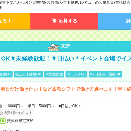
歴書不要
/
40～50代活躍中
/
服装自由
/
シフト勤務
/
10名以上の大量募集
/
電話対応
要
なる！
応募する
詳
未読
～OK＃未経験歓迎！＃日払い＊イベント会場でイ
経験OK
社会人未経験OK
大学生歓迎
ブランクOK
WEB登録・面接OK
ら明日だけ働きたい！など柔軟シフトで働き方選べます！早く
給：10000円～ 半日：5000円～ ■日払いOK！
交通費別途支給あり
交通費規定支給
通費