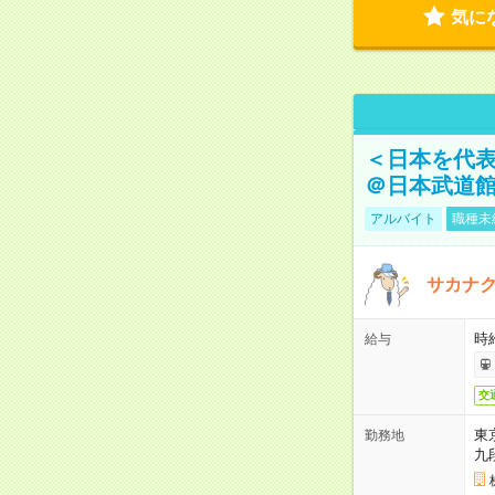
気に
＜日本を代
＠日本武道
アルバイト
職種未
サカナク
時
給与
交
東
勤務地
九