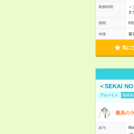
＜シ
勤務時間
き
9
期間
週
特徴
気に
＜SEKAI 
アルバイト
職種未
最高のラ
時
給与