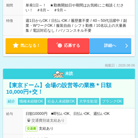
単発1日～！ ★勤務開始日や期間はお気軽にご相談くださ
期間
い！ ＃8月～ ＃9月～
週1日からOK
/
日払いOK
/
履歴書不要
/
40～50代活躍中
/
副
特徴
業・WワークOK
/
服装自由
/
シフト勤務
/
10名以上の大量募
集
/
電話対応なし
/
パソコンスキル不要
気になる！
応募する
詳細へ
掲載日：2026.08.06
未読
【東京ドーム】会場の設営等の業務＊日額
10,000円+交！
紹介
職種未経験OK
社会人未経験OK
大学生歓迎
ブランクOK
日額10000円 ■即払いOK、日払いOK、週払いOK
給与
交通費別途支給あり
支給あり
交通費