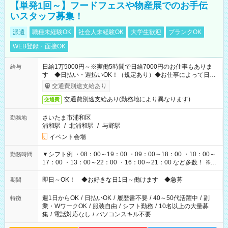
【単発1回～】フードフェスや物産展でのお手伝
いスタッフ募集！
派遣
職種未経験OK
社会人未経験OK
大学生歓迎
ブランクOK
WEB登録・面接OK
日給1万5000円～※実働5時間で日給7000円のお仕事もありま
給与
す ◆日払い・週払いOK！（規定あり）◆お仕事によって日給
も異なります
交通費別途支給あり
交通費別途支給あり(勤務地により異なります)
交通費
さいたま市浦和区
勤務地
浦和駅
/
北浦和駅
/
与野駅
イベント会場
▼シフト例 ・08：00～19：00 ・09：00～18：00 ・10：00～
勤務時間
17：00 ・13：00～22：00 ・16：00～21：00 など多数！ ※お
仕事により勤務時間が異なります
即日～OK！ ◆お好きな日1日～働けます ◆急募
期間
週1日からOK
/
日払いOK
/
履歴書不要
/
40～50代活躍中
/
副
特徴
業・WワークOK
/
服装自由
/
シフト勤務
/
10名以上の大量募
集
/
電話対応なし
/
パソコンスキル不要