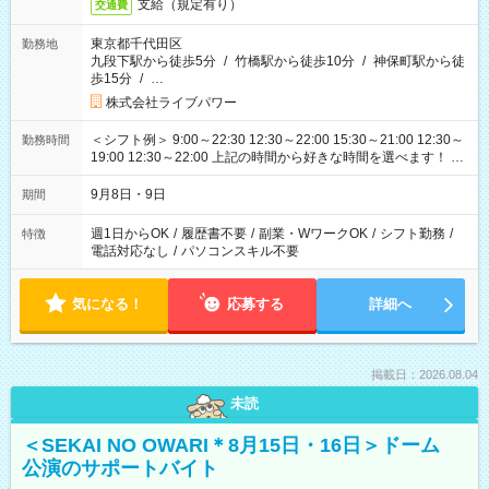
支給（規定有り）
交通費
東京都千代田区
勤務地
九段下駅から徒歩5分
/
竹橋駅から徒歩10分
/
神保町駅から徒
歩15分
/
…
株式会社ライブパワー
＜シフト例＞ 9:00～22:30 12:30～22:00 15:30～21:00 12:30～
勤務時間
19:00 12:30～22:00 上記の時間から好きな時間を選べます！ ※
時間は変更となる可能性があります
9月8日・9日
期間
週1日からOK
/
履歴書不要
/
副業・WワークOK
/
シフト勤務
/
特徴
電話対応なし
/
パソコンスキル不要
気になる！
応募する
詳細へ
掲載日：2026.08.04
未読
＜SEKAI NO OWARI＊8月15日・16日＞ドーム
公演のサポートバイト