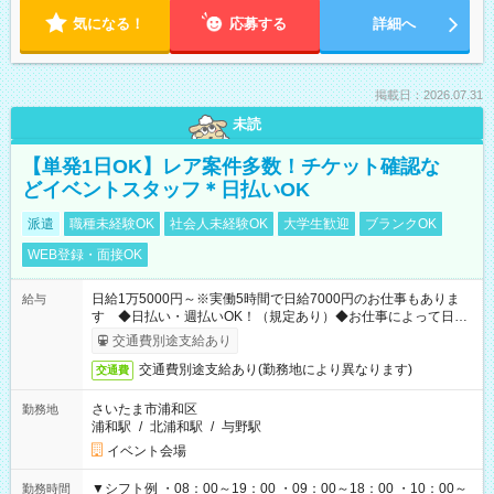
気になる！
応募する
詳細へ
掲載日：2026.07.31
未読
【単発1日OK】レア案件多数！チケット確認な
どイベントスタッフ＊日払いOK
派遣
職種未経験OK
社会人未経験OK
大学生歓迎
ブランクOK
WEB登録・面接OK
日給1万5000円～※実働5時間で日給7000円のお仕事もありま
給与
す ◆日払い・週払いOK！（規定あり）◆お仕事によって日給
も異なります
交通費別途支給あり
交通費別途支給あり(勤務地により異なります)
交通費
さいたま市浦和区
勤務地
浦和駅
/
北浦和駅
/
与野駅
イベント会場
▼シフト例 ・08：00～19：00 ・09：00～18：00 ・10：00～
勤務時間