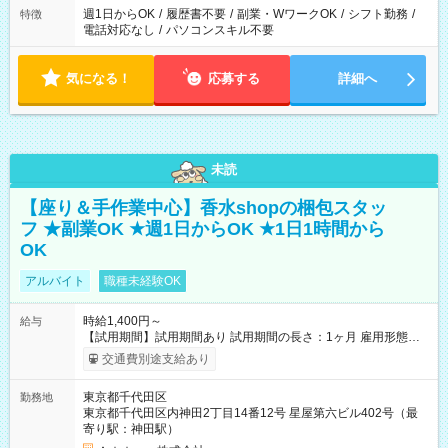
週1日からOK
/
履歴書不要
/
副業・WワークOK
/
シフト勤務
/
特徴
電話対応なし
/
パソコンスキル不要
気になる！
応募する
詳細へ
未読
【座り＆手作業中心】香水shopの梱包スタッ
フ ★副業OK ★週1日からOK ★1日1時間から
OK
アルバイト
職種未経験OK
時給1,400円～
給与
【試用期間】試用期間あり 試用期間の長さ：1ヶ月 雇用形態、
給与は本採用時と同じです。
交通費別途支給あり
東京都千代田区
勤務地
東京都千代田区内神田2丁目14番12号 星屋第六ビル402号（最
寄り駅：神田駅）