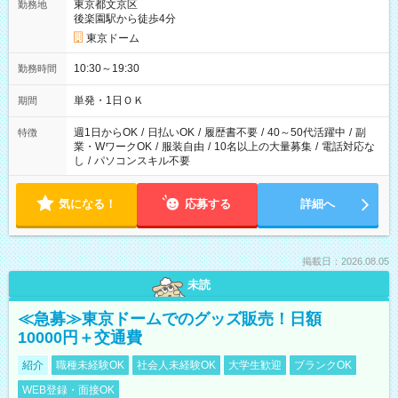
東京都文京区
勤務地
後楽園駅から徒歩4分
東京ドーム
10:30～19:30
勤務時間
単発・1日ＯＫ
期間
週1日からOK
/
日払いOK
/
履歴書不要
/
40～50代活躍中
/
副
特徴
業・WワークOK
/
服装自由
/
10名以上の大量募集
/
電話対応な
し
/
パソコンスキル不要
気になる！
応募する
詳細へ
掲載日：2026.08.05
未読
≪急募≫東京ドームでのグッズ販売！日額
10000円＋交通費
紹介
職種未経験OK
社会人未経験OK
大学生歓迎
ブランクOK
WEB登録・面接OK