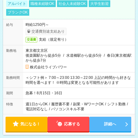
アルバイト
職種未経験OK
社会人未経験OK
大学生歓迎
ブランクOK
時給1250円～
給与
交通費別途支給あり
支給（規定有り）
交通費
東京都文京区
勤務地
後楽園駅から徒歩5分
/
水道橋駅から徒歩5分
/
春日(東京都)駅
から徒歩7分
株式会社ライブパワー
＜シフト例＞ 7:00～23:00 13:30～22:00 上記の時間から好きな
勤務時間
時間を選べます！ ※時間は変更となる可能性があります
急募！8月15日・16日
期間
週1日からOK
/
履歴書不要
/
副業・WワークOK
/
シフト勤務
/
特徴
電話対応なし
/
パソコンスキル不要
気になる！
応募する
詳細へ