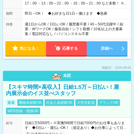
17：00 ・13：00～22：00 ・16：00～21：00 など多数！ ※お
仕事により勤務時間が異なります
即日～OK！ ◆お好きな日1日～働けます ◆急募
期間
週1日からOK
/
日払いOK
/
履歴書不要
/
40～50代活躍中
/
副
特徴
業・WワークOK
/
服装自由
/
シフト勤務
/
10名以上の大量募
集
/
電話対応なし
/
パソコンスキル不要
気になる！
応募する
詳細へ
掲載日：2026.08.05
未読
【スキマ時間×高収入】日給1.5万～日払い！屋
内展示会のイス並べスタッフ
派遣
職種未経験OK
社会人未経験OK
大学生歓迎
ブランクOK
WEB登録・面接OK
日給1万5000円～※実働5時間で日給7000円のお仕事もありま
給与
す ◆日払い・週払いOK！（規定あり）◆お仕事によって日給
も異なります