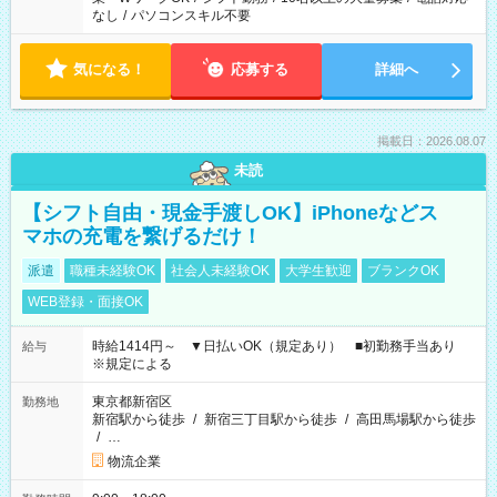
なし
/
パソコンスキル不要
気になる！
応募する
詳細へ
掲載日：2026.08.07
未読
【シフト自由・現金手渡しOK】iPhoneなどス
マホの充電を繋げるだけ！
派遣
職種未経験OK
社会人未経験OK
大学生歓迎
ブランクOK
WEB登録・面接OK
時給1414円～ ▼日払いOK（規定あり） ■初勤務手当あり
給与
※規定による
東京都新宿区
勤務地
新宿駅から徒歩
/
新宿三丁目駅から徒歩
/
高田馬場駅から徒歩
/
…
物流企業