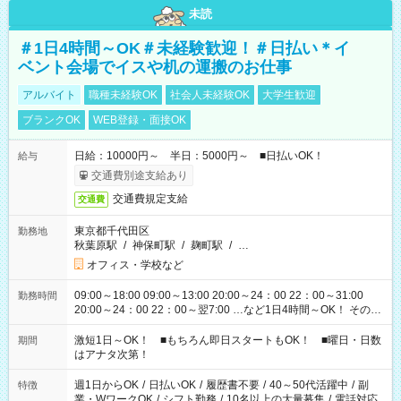
未読
＃1日4時間～OK＃未経験歓迎！＃日払い＊イ
ベント会場でイスや机の運搬のお仕事
アルバイト
職種未経験OK
社会人未経験OK
大学生歓迎
ブランクOK
WEB登録・面接OK
日給：10000円～ 半日：5000円～ ■日払いOK！
給与
交通費別途支給あり
交通費規定支給
交通費
東京都千代田区
勤務地
秋葉原駅
/
神保町駅
/
麹町駅
/
…
オフィス・学校など
09:00～18:00 09:00～13:00 20:00～24：00 22：00～31:00
勤務時間
20:00～24：00 22：00～翌7:00 …など1日4時間～OK！ その他
シフトもございます！ お気軽にご相談ください！
激短1日～OK！ ■もちろん即日スタートもOK！ ■曜日・日数
期間
はアナタ次第！
週1日からOK
/
日払いOK
/
履歴書不要
/
40～50代活躍中
/
副
特徴
業・WワークOK
/
シフト勤務
/
10名以上の大量募集
/
電話対応