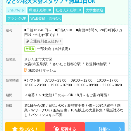
などの花火大会スタッフ＊激単1日OK
アルバイト
職種未経験OK
社会人未経験OK
大学生歓迎
ブランクOK
WEB登録・面接OK
■日給16,840円～ ■日払いOK ■実働3時間 5,120円#日収1万
給与
円以上のお仕事です！
交通費別途支給あり
一部支給（当社規定）
交通費
さいたま市大宮区
勤務地
大宮(埼玉県)駅
/
さいたま新都心駅
/
鉄道博物館駅
/
…
株式会社マッシュ
■シフト例 ・07:00～23:00 ・09:00～12:00 ・10:00～17:00 ・
勤務時間
18:00～23:00 ・19:00～07:00 ・20:00～09:00 ・22:00～06:00
etc ★最短3時間で5,120円のお仕事から／15時間で2万円近く稼
げるお仕事も！ ご希望のお時間に合わせてご紹介！ ※シフトは
＜急募！＞★激短1日のみ～OK！8月～もご案内可能！
期間
現場によって異なります。 ※勿論、休憩時間はあるのでご安心
ください！
週1日からOK
/
日払いOK
/
履歴書不要
/
40～50代活躍中
/
副
特徴
業・WワークOK
/
服装自由
/
10名以上の大量募集
/
電話対応な
し
/
パソコンスキル不要
気になる！
応募する
詳細へ