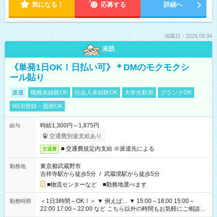
気になる！
応募する
詳細へ
掲載日：2026.08.04
未読
《単発1日OK！日払い可》＊DMのモクモクシ
ール貼り
派遣
職種未経験OK
社会人未経験OK
大学生歓迎
ブランクOK
WEB登録・面接OK
時給1,300円～1,875円
給与
交通費別途支給あり
■ 交通費規定内支給 ※派遣先による
交通費
東京都武蔵野市
勤務地
吉祥寺駅から徒歩5分
/
武蔵境駅から徒歩5分
■物流センターなど ■勤務地選べます
＜1日3時間～OK！＞ ▼ 例えば… ▼ 15:00～18:00 15:00～
勤務時間
22:00 17:00～22:00 など こちら以外の時間もお気軽にご相談く
ださい！