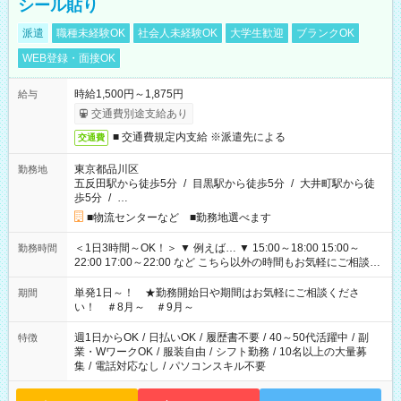
シール貼り
派遣
職種未経験OK
社会人未経験OK
大学生歓迎
ブランクOK
WEB登録・面接OK
時給1,500円～1,875円
給与
交通費別途支給あり
■ 交通費規定内支給 ※派遣先による
交通費
東京都品川区
勤務地
五反田駅から徒歩5分
/
目黒駅から徒歩5分
/
大井町駅から徒
歩5分
/
…
■物流センターなど ■勤務地選べます
＜1日3時間～OK！＞ ▼ 例えば… ▼ 15:00～18:00 15:00～
勤務時間
22:00 17:00～22:00 など こちら以外の時間もお気軽にご相談く
ださい！
単発1日～！ ★勤務開始日や期間はお気軽にご相談くださ
期間
い！ ＃8月～ ＃9月～
週1日からOK
/
日払いOK
/
履歴書不要
/
40～50代活躍中
/
副
特徴
業・WワークOK
/
服装自由
/
シフト勤務
/
10名以上の大量募
集
/
電話対応なし
/
パソコンスキル不要