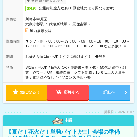
交通費別途支給あり
交通費別途支給あり(勤務地により異なります)
交通費
川崎市中原区
勤務地
武蔵小杉駅
/
武蔵新城駅
/
元住吉駅
/
…
屋内展示会場
▼シフト例 ・08：00～19：00 ・09：00～18：00 ・10：00～
勤務時間
17：00 ・13：00～22：00 ・16：00～21：00 など多数！ ※お
仕事により勤務時間が異なります
お好きな日1日～OK！すぐに働けます！ ◆急募
期間
週1日からOK
/
日払いOK
/
履歴書不要
/
40～50代活躍中
/
副
特徴
業・WワークOK
/
服装自由
/
シフト勤務
/
10名以上の大量募
集
/
電話対応なし
/
パソコンスキル不要
気になる！
応募する
詳細へ
掲載日：2026.08.07
未読
【夏だ！花火だ！単発バイトだ!!】会場の準備