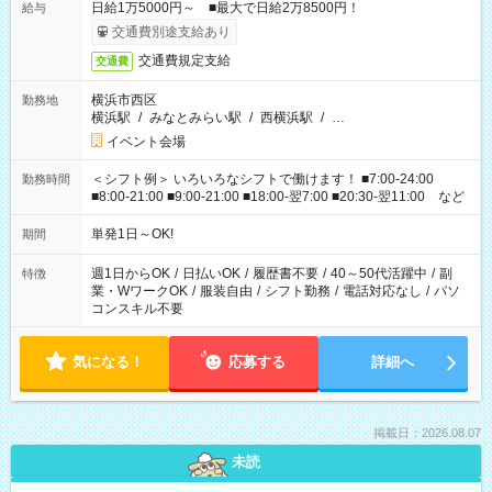
日給1万5000円～ ■最大で日給2万8500円！
給与
交通費別途支給あり
交通費規定支給
交通費
横浜市西区
勤務地
横浜駅
/
みなとみらい駅
/
西横浜駅
/
…
イベント会場
＜シフト例＞ いろいろなシフトで働けます！ ■7:00-24:00
勤務時間
■8:00-21:00 ■9:00-21:00 ■18:00-翌7:00 ■20:30-翌11:00 など
単発1日～OK!
期間
週1日からOK
/
日払いOK
/
履歴書不要
/
40～50代活躍中
/
副
特徴
業・WワークOK
/
服装自由
/
シフト勤務
/
電話対応なし
/
パソ
コンスキル不要
気になる！
応募する
詳細へ
掲載日：2026.08.07
未読