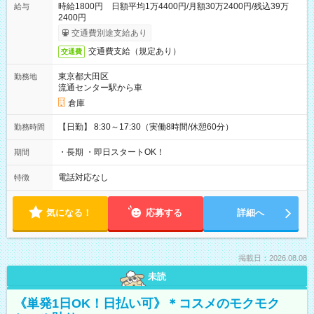
時給1800円 日額平均1万4400円/月額30万2400円/残込39万
給与
2400円
交通費別途支給あり
交通費支給（規定あり）
交通費
東京都大田区
勤務地
流通センター駅から車
倉庫
【日勤】 8:30～17:30（実働8時間/休憩60分）
勤務時間
・長期 ・即日スタートOK！
期間
電話対応なし
特徴
気になる！
応募する
詳細へ
掲載日：2026.08.08
未読
《単発1日OK！日払い可》＊コスメのモクモク