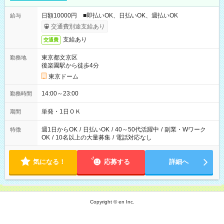
日額10000円 ■即払いOK、日払いOK、週払いOK
給与
交通費別途支給あり
支給あり
交通費
東京都文京区
勤務地
後楽園駅から徒歩4分
東京ドーム
14:00～23:00
勤務時間
単発・1日ＯＫ
期間
週1日からOK
/
日払いOK
/
40～50代活躍中
/
副業・Wワーク
特徴
OK
/
10名以上の大量募集
/
電話対応なし
気になる！
応募する
詳細へ
Copyright © en Inc.