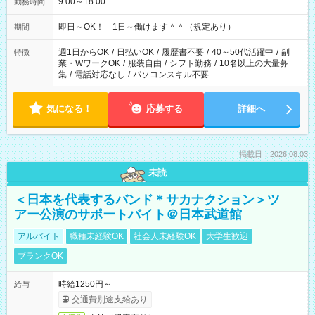
9:00～18:00
勤務時間
即日～OK！ 1日～働けます＾＾（規定あり）
期間
週1日からOK
/
日払いOK
/
履歴書不要
/
40～50代活躍中
/
副
特徴
業・WワークOK
/
服装自由
/
シフト勤務
/
10名以上の大量募
集
/
電話対応なし
/
パソコンスキル不要
気になる！
応募する
詳細へ
掲載日：2026.08.03
未読
＜日本を代表するバンド＊サカナクション＞ツ
アー公演のサポートバイト＠日本武道館
アルバイト
職種未経験OK
社会人未経験OK
大学生歓迎
ブランクOK
時給1250円～
給与
交通費別途支給あり