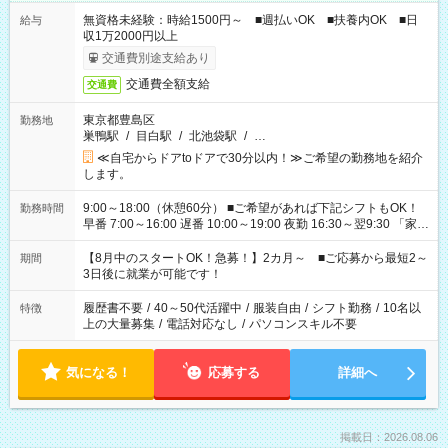
無資格未経験：時給1500円～ ■週払いOK ■扶養内OK ■日
給与
収1万2000円以上
交通費別途支給あり
交通費全額支給
交通費
東京都豊島区
勤務地
巣鴨駅
/
目白駅
/
北池袋駅
/
…
≪自宅からドアtoドアで30分以内！≫ご希望の勤務地を紹介
します。
9:00～18:00（休憩60分） ■ご希望があれば下記シフトもOK！
勤務時間
早番 7:00～16:00 遅番 10:00～19:00 夜勤 16:30～翌9:30 「家族
と休みを合わせたい」 「余裕を持って夕飯の準備がしたい」
「できれば残業はしたくない」 など、ご希望を教えてください
【8月中のスタートOK！急募！】2カ月～ ■ご応募から最短2～
期間
ね。 ※Wワーク希望の方へ 今ご覧のお仕事で希望する勤務時間
3日後に就業が可能です！
と、もう1つのお仕事の勤務時間。 合計で週40時間を超える場
合は応募できません。
履歴書不要
/
40～50代活躍中
/
服装自由
/
シフト勤務
/
10名以
特徴
上の大量募集
/
電話対応なし
/
パソコンスキル不要
気になる！
応募する
詳細へ
掲載日：2026.08.06