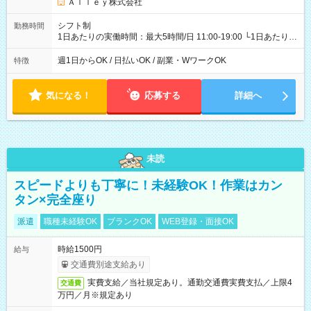
Ａｌｌｅｙ株式会社
シフト制
勤務時間
1日あたりの実働時間：最大5時間/日 11:00-19:00 └1日あたりの
実働時間：1-5時間 └上記の時間帯内であれば、いつでも勤務可
能！ └平日・土曜日の中で、お好きな曜日でご勤務いただけま
週1日からOK / 日払いOK / 副業・WワークOK
特徴
す！ 【シフト例】 ・11:00～14:00 ・16:30～19:00 ・13:00～
18:00 などのように、自由な働き方が可能なお仕事です！
気になる！
応募する
詳細へ
未読
スピードよりも丁寧に！未経験OK！作業はカン
タン×完全座り
派遣
職種未経験OK
ブランクOK
WEB登録・面接OK
時給1500円
給与
交通費別途支給あり
実費支給／当社規定あり。通勤交通費実費支払／上限4
交通費
万円／月※規定あり