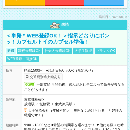
掲載日：2026.08.08
未読
＜単発＊WEB登録OK！＞指示どおりにポン
ッ！カプセルトイのカプセル準備！
派遣
職種未経験OK
社会人未経験OK
大学生歓迎
ブランクOK
WEB登録・面接OK
時給1500円 ■現金日払いもOK（規定あり）
給与
交通費別途支給あり
一部支給 ※登録後、選んだお仕事によって条件が異なる
交通費
ことがあります
東京都板橋区
勤務地
成増駅
/
板橋駅
/
東武練馬駅
/
…
大手物流会社（年齢不問／「無理なく続けられる」と好評の
職場です！）
9:00～18:00など ■希望の時間帯を選べます！ ▼他にも様々な時
勤務時間
間帯でお仕事をご用意しています！ ＜シフト例＞ 8:30～12:00