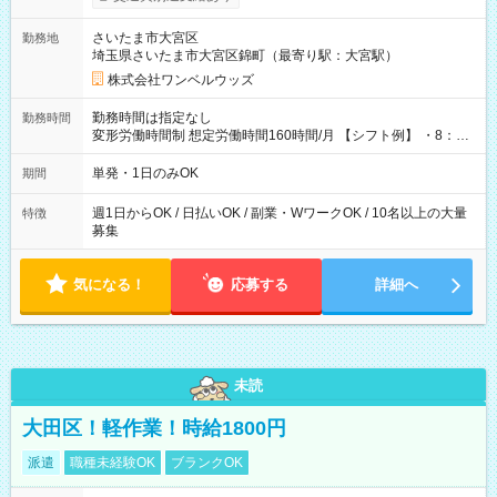
ンビニATMから 日払い分を引き落とせます！ 【試用期間】試
用期間なし
さいたま市大宮区
勤務地
埼玉県さいたま市大宮区錦町（最寄り駅：大宮駅）
株式会社ワンベルウッズ
勤務時間は指定なし
勤務時間
変形労働時間制 想定労働時間160時間/月 【シフト例】 ・8：00
～21：00
単発・1日のみOK
期間
週1日からOK / 日払いOK / 副業・WワークOK / 10名以上の大量
特徴
募集
気になる！
応募する
詳細へ
未読
大田区！軽作業！時給1800円
派遣
職種未経験OK
ブランクOK