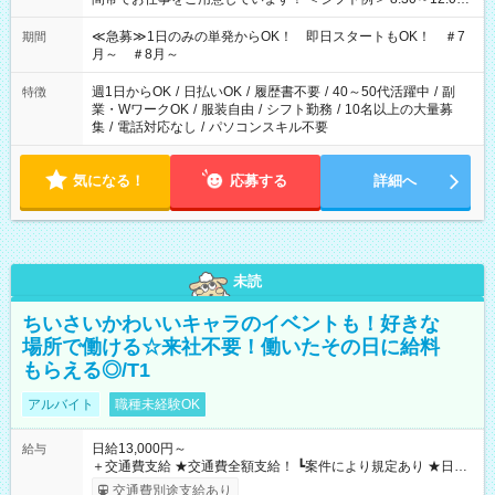
17:00～22:00 13:00～22:00 22:00～翌6:00 など
≪急募≫1日のみの単発からOK！ 即日スタートもOK！ ＃7
期間
月～ ＃8月～
週1日からOK
/
日払いOK
/
履歴書不要
/
40～50代活躍中
/
副
特徴
業・WワークOK
/
服装自由
/
シフト勤務
/
10名以上の大量募
集
/
電話対応なし
/
パソコンスキル不要
気になる！
応募する
詳細へ
未読
ちいさいかわいいキャラのイベントも！好きな
場所で働ける☆来社不要！働いたその日に給料
もらえる◎/T1
アルバイト
職種未経験OK
日給13,000円～
給与
＋交通費支給 ★交通費全額支給！ ┗案件により規定あり ★日払
いOK！（規定あり） ┗働いたその日に現金GET♪ お仕事後はコ
交通費別途支給あり