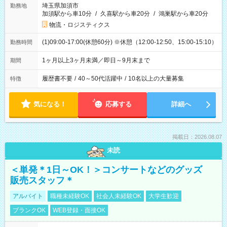
埼玉県加須市
勤務地
加須駅から車10分
/
久喜駅から車20分
/
鴻巣駅から車20分
物流・ロジスティクス
(1)09:00-17:00(休憩60分) ※休憩（12:00-12:50、15:00-15:10）
勤務時間
1ヶ月以上3ヶ月未満／即日～9月末まで
期間
履歴書不要
/
40～50代活躍中
/
10名以上の大量募集
特徴
気になる！
応募する
詳細へ
掲載日：2026.08.07
未読
＜単発＊1日～OK！＞コンサートなどのグッズ
販売スタッフ＊
アルバイト
職種未経験OK
社会人未経験OK
大学生歓迎
ブランクOK
WEB登録・面接OK