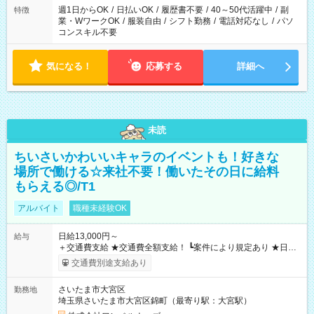
週1日からOK
/
日払いOK
/
履歴書不要
/
40～50代活躍中
/
副
特徴
業・WワークOK
/
服装自由
/
シフト勤務
/
電話対応なし
/
パソ
コンスキル不要
気になる！
応募する
詳細へ
未読
ちいさいかわいいキャラのイベントも！好きな
場所で働ける☆来社不要！働いたその日に給料
もらえる◎/T1
アルバイト
職種未経験OK
日給13,000円～
給与
＋交通費支給 ★交通費全額支給！ ┗案件により規定あり ★日払
いOK！（規定あり） ┗働いたその日に現金GET♪ お仕事後はコ
交通費別途支給あり
ンビニATMから 日払い分を引き落とせます！ 【試用期間】試
用期間なし
さいたま市大宮区
勤務地
埼玉県さいたま市大宮区錦町（最寄り駅：大宮駅）