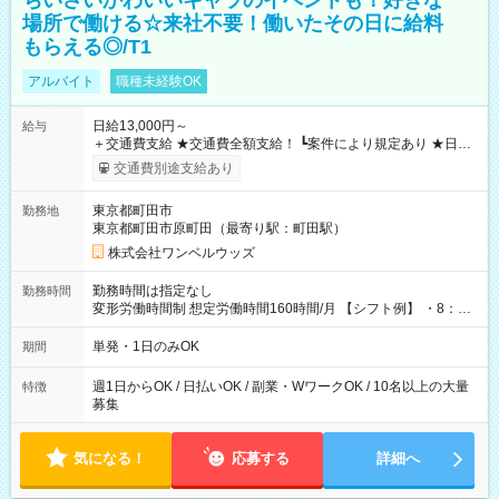
ちいさいかわいいキャラのイベントも！好きな
場所で働ける☆来社不要！働いたその日に給料
もらえる◎/T1
アルバイト
職種未経験OK
日給13,000円～
給与
＋交通費支給 ★交通費全額支給！ ┗案件により規定あり ★日払
いOK！（規定あり） ┗働いたその日に現金GET♪ お仕事後はコ
交通費別途支給あり
ンビニATMから 日払い分を引き落とせます！ 【試用期間】試
用期間なし
東京都町田市
勤務地
東京都町田市原町田（最寄り駅：町田駅）
株式会社ワンベルウッズ
勤務時間は指定なし
勤務時間
変形労働時間制 想定労働時間160時間/月 【シフト例】 ・8：00
～21：00
単発・1日のみOK
期間
週1日からOK / 日払いOK / 副業・WワークOK / 10名以上の大量
特徴
募集
気になる！
応募する
詳細へ