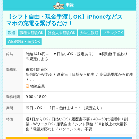
未読
【シフト自由・現金手渡しOK】iPhoneなどス
マホの充電を繋げるだけ！
派遣
職種未経験OK
社会人未経験OK
大学生歓迎
ブランクOK
WEB登録・面接OK
時給1414円～ ▼日払いOK（規定あり） ■初勤務手当あり
給与
※規定による
東京都新宿区
勤務地
新宿駅から徒歩
/
新宿三丁目駅から徒歩
/
高田馬場駅から徒歩
/
…
物流企業
9:00～18:00
勤務時間
即日～OK！ 1日～働けます＾＾（規定あり）
期間
週1日からOK
/
日払いOK
/
履歴書不要
/
40～50代活躍中
/
副
特徴
業・WワークOK
/
服装自由
/
シフト勤務
/
10名以上の大量募
集
/
電話対応なし
/
パソコンスキル不要