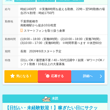
時給1400円 ※実働8時間を超える勤務、22時～翌5時勤務の場
給与
合25％割増：時給1750円
千葉県船橋市
勤務地
南船橋駅から徒歩10分程度
スマートフォンを取り扱う倉庫
(1)9:00～18:00（実働8時間） (2)10:00～18:00（実働7時間）
勤務時間
(3)10:00～17:00（実働6時間） ※時間帯選べます ※休憩60分
長期 2026年9月スタート予定
期間
日払いOK
/
履歴書不要
/
40～50代活躍中
/
副業・WワークOK
/
特徴
シフト勤務
/
10名以上の大量募集
気になる！
応募する
詳細へ
未読
【日払い・未経験歓迎！】稼ぎたい日にサクッ