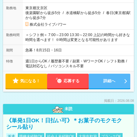
東京都文京区
勤務地
後楽園駅から徒歩5分
/
水道橋駅から徒歩5分
/
春日(東京都)駅
から徒歩7分
株式会社ライブパワー
＜シフト例＞ 7:00～23:00 13:30～22:00 上記の時間から好きな
勤務時間
時間を選べます！ ※時間は変更となる可能性があります
急募！8月15日・16日
期間
週1日からOK
/
履歴書不要
/
副業・WワークOK
/
シフト勤務
/
特徴
電話対応なし
/
パソコンスキル不要
気になる！
応募する
詳細へ
掲載日：2026.08.08
未読
《単発1日OK！日払い可》＊お菓子のモクモク
シール貼り
派遣
職種未経験OK
社会人未経験OK
大学生歓迎
ブランクOK