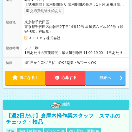
【試用期間】試用期間あり 試用期間の長さ：1ヶ月 雇用形態、
給与は本採用時と同じです。
交通費別途支給あり
東京都千代田区
勤務地
東京都千代田区内神田2丁目14番12号 星屋第六ビル402号（最
寄り駅：神田駅）
Ａｌｌｅｙ株式会社
シフト制
勤務時間
1日あたりの実働時間：最大5時間/日 11:00-19:00 └1日あたりの
実働時間：1-5時間 └上記の時間帯内であれば、いつでも勤務可
能！ └平日・土曜日の中で、お好きな曜日でご勤務いただけま
週1日からOK / 日払いOK / 副業・WワークOK
特徴
す！ 【シフト例】 ・11:00～14:00 ・16:30～19:00 ・13:00～
18:00 などのように、自由な働き方が可能なお仕事です！
気になる！
応募する
詳細へ
未読
【週2日だけ】倉庫内軽作業スタッフ スマホの
チェック・検品
派遣
職種未経験OK
ブランクOK
WEB登録・面接OK