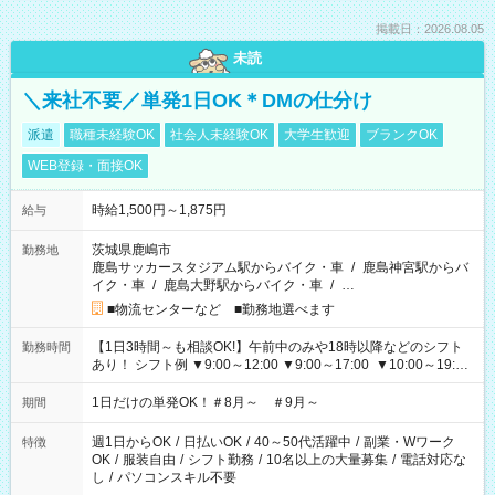
掲載日：2026.08.05
未読
＼来社不要／単発1日OK＊DMの仕分け
派遣
職種未経験OK
社会人未経験OK
大学生歓迎
ブランクOK
WEB登録・面接OK
時給1,500円～1,875円
給与
茨城県鹿嶋市
勤務地
鹿島サッカースタジアム駅からバイク・車
/
鹿島神宮駅からバ
イク・車
/
鹿島大野駅からバイク・車
/
…
■物流センターなど ■勤務地選べます
【1日3時間～も相談OK!】午前中のみや18時以降などのシフト
勤務時間
あり！ シフト例 ▼9:00～12:00 ▼9:00～17:00 ▼10:00～19:00
▼18:00～21:00
1日だけの単発OK！＃8月～ ＃9月～
期間
週1日からOK
/
日払いOK
/
40～50代活躍中
/
副業・Wワーク
特徴
OK
/
服装自由
/
シフト勤務
/
10名以上の大量募集
/
電話対応な
し
/
パソコンスキル不要