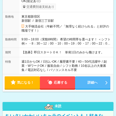
OK(規定あり)
交通費別途支給あり
東京都新宿区
勤務地
新宿駅
/
新宿三丁目駅
大手物流会社（年齢不問／「無理なく続けられる」と好評の
職場です！）
9:00～18:00（実動8時間） 希望の時間帯を選べます！ ＜シフト
勤務時間
例＞ ・8：30～12：00 ・10：00～19：00 ・17：00～22：00
・13：00～22：00 ・22：00～翌6：00 など
【急募】即日スタートＯＫ！ 単発1日のみから働けます。
期間
週1日からOK
/
日払いOK
/
履歴書不要
/
40～50代活躍中
/
副
特徴
業・WワークOK
/
服装自由
/
シフト勤務
/
10名以上の大量募
集
/
電話対応なし
/
パソコンスキル不要
気になる！
応募する
詳細へ
未読