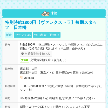
未読
特別時給1800円【ヴァレクストラ】短期スタッ
フ 日本橋
派遣
ブランクOK
WEB登録・面接OK
時給1800円 ※ご経験・スキルにより優遇 スマホでかんたんに
給与
前払いで給与が受け取れます（※上限、条件あり）
交通費別途支給あり
交通費全額支給（規定あり）
交通費
東京都中央区
勤務地
東京都中央区 東京メトロ 日本橋駅から直結（徒歩1分）
Valextra
10:00～20:00 実働7.5時間／休憩1.5時間 営業時間に合わせた
勤務時間
シフト制
3か月程度の短期予定 ※開始日はお気軽にご相談ください
期間
副業・WワークOK
/
シフト勤務
/
パソコンスキル不要
特徴