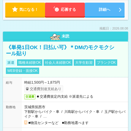
気になる！
応募する
詳細へ
掲載日：2026.08.08
未読
《単発1日OK！日払い可》＊DMのモクモクシ
ール貼り
派遣
職種未経験OK
社会人未経験OK
大学生歓迎
ブランクOK
WEB登録・面接OK
時給1,500円～1,875円
給与
交通費別途支給あり
■ 交通費規定内支給 ※派遣先による
交通費
茨城県筑西市
勤務地
下館駅からバイク・車
/
川島駅からバイク・車
/
玉戸駅からバ
イク・車
/
…
■物流センターなど ■勤務地選べます