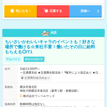
気になる！
応募する
詳細へ
未読
ちいさいかわいいキャラのイベントも！好きな
場所で働ける☆来社不要！働いたその日に給料
もらえる◎/T1
アルバイト
職種未経験OK
日給13,000円～
給与
＋交通費支給 ★交通費全額支給！ ┗案件により規定あり ★日払
いOK！（規定あり） ┗働いたその日に現金GET♪ お仕事後はコ
交通費別途支給あり
ンビニATMから 日払い分を引き落とせます！ 【試用期間】試
用期間なし
横浜市港北区
勤務地
神奈川県横浜市港北区（最寄り駅：新横浜駅）
株式会社ワンベルウッズ
勤務時間は指定なし
勤務時間