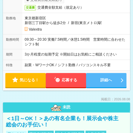
交通費全額支給（規定あり）
交通費
東京都新宿区
勤務地
新宿三丁目駅から徒歩2分
/
新宿(東京メトロ)駅
Valextra
09:30～20:30 実働7.5時間／休憩1.5時間 営業時間に合わせた
勤務時間
シフト制
3か月程度の短期予定 ※開始日はお気軽にご相談ください
期間
副業・WワークOK
/
シフト勤務
/
パソコンスキル不要
特徴
気になる！
応募する
詳細へ
掲載日：2026.08.08
未読
＜1日～OK！＞あの有名企業も！展示会や株主
総会のお手伝い！