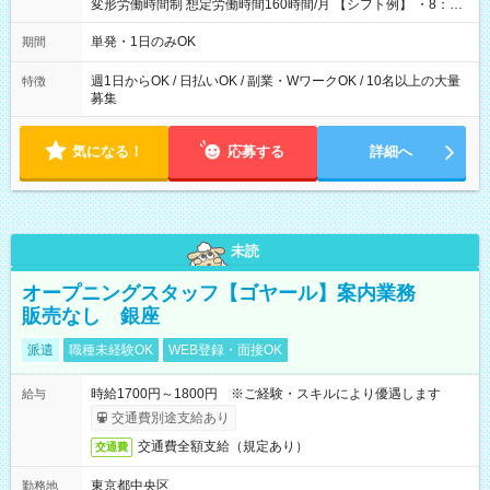
変形労働時間制 想定労働時間160時間/月 【シフト例】 ・8：00
～21：00
単発・1日のみOK
期間
週1日からOK / 日払いOK / 副業・WワークOK / 10名以上の大量
特徴
募集
気になる！
応募する
詳細へ
未読
オープニングスタッフ【ゴヤール】案内業務
販売なし 銀座
派遣
職種未経験OK
WEB登録・面接OK
時給1700円～1800円 ※ご経験・スキルにより優遇します
給与
交通費別途支給あり
交通費全額支給（規定あり）
交通費
東京都中央区
勤務地