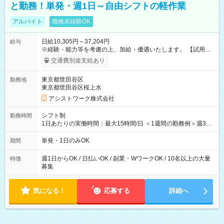
と勤務！単発・週1日～自由シフトの軽作業
アルバイト
職種未経験OK
日給10,305円～37,204円
給与
※経験・能力等を考慮の上、加給・優遇いたします。 【試用期
間】試用期間なし
交通費別途支給あり
東京都世田谷区
勤務地
東京都世田谷区桜上水
アシストワーク株式会社
シフト制
勤務時間
1日あたりの実働時間：最大15時間/日 ＜1週間の勤務例＞週3回
勤務 勤務：月・水・金 休み：火・木・土・日 好きな時にお仕事
可能です！ ※1日あたりの最大実働時間は日勤、夜勤共に勤務し
単発・1日のみOK
期間
た時間になります。
週1日からOK / 日払いOK / 副業・WワークOK / 10名以上の大量
特徴
募集
気になる！
応募する
詳細へ