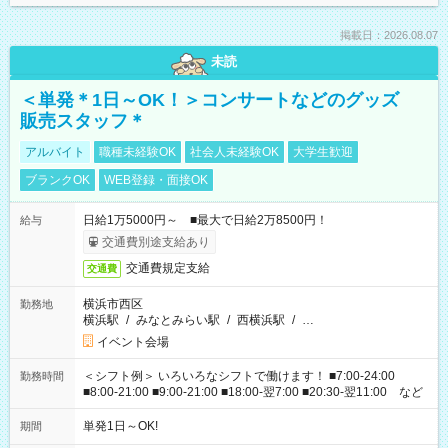
掲載日：2026.08.07
未読
＜単発＊1日～OK！＞コンサートなどのグッズ
販売スタッフ＊
アルバイト
職種未経験OK
社会人未経験OK
大学生歓迎
ブランクOK
WEB登録・面接OK
日給1万5000円～ ■最大で日給2万8500円！
給与
交通費別途支給あり
交通費規定支給
交通費
横浜市西区
勤務地
横浜駅
/
みなとみらい駅
/
西横浜駅
/
…
イベント会場
＜シフト例＞ いろいろなシフトで働けます！ ■7:00-24:00
勤務時間
■8:00-21:00 ■9:00-21:00 ■18:00-翌7:00 ■20:30-翌11:00 など
単発1日～OK!
期間