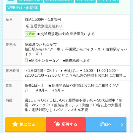
WEB登録・面接OK
時給1,500円～1,875円
給与
交通費別途支給あり
■ 交通費規定内支給 ※派遣先による
交通費
茨城県ひたちなか市
勤務地
勝田駅からバイク・車
/
平磯駅からバイク・車
/
佐和駅からバ
イク・車
/
…
■物流センターなど ■勤務地選べます
＜1日3時間～OK！＞ ▼ 例えば… ▼ 15:00～18:00 15:00～
勤務時間
22:00 17:00～22:00 など こちら以外の時間もお気軽にご相談く
ださい！
単発1日～！ ★勤務開始日や期間はお気軽にご相談くださ
期間
い！ ＃8月～ ＃9月～
週1日からOK
/
日払いOK
/
履歴書不要
/
40～50代活躍中
/
副
特徴
業・WワークOK
/
服装自由
/
シフト勤務
/
10名以上の大量募
集
/
電話対応なし
/
パソコンスキル不要
気になる！
応募する
詳細へ