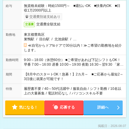
無資格未経験：時給1500円～ ■週払いOK ■扶養内OK ■日
給与
収1万2000円以上
交通費別途支給あり
交通費全額支給
交通費
東京都豊島区
勤務地
巣鴨駅
/
目白駅
/
北池袋駅
/
…
≪自宅からドアtoドアで30分以内！≫ご希望の勤務地を紹介
します。
9:00～18:00（休憩60分） ■ご希望があれば下記シフトもOK！
勤務時間
早番 7:00～16:00 遅番 10:00～19:00 夜勤 16:30～翌9:30 「家族
と休みを合わせたい」 「余裕を持って夕飯の準備がしたい」
「できれば残業はしたくない」 など、ご希望を教えてください
【8月中のスタートOK！急募！】2カ月～ ■ご応募から最短2～
期間
ね。 ※Wワーク希望の方へ 今ご覧のお仕事で希望する勤務時間
3日後に就業が可能です！
と、もう1つのお仕事の勤務時間。 合計で週40時間を超える場
合は応募できません。
履歴書不要
/
40～50代活躍中
/
服装自由
/
シフト勤務
/
10名以
特徴
上の大量募集
/
電話対応なし
/
パソコンスキル不要
気になる！
応募する
詳細へ
掲載日：2026.08.07