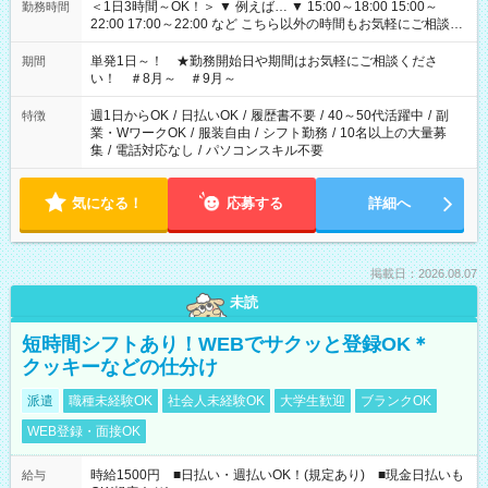
＜1日3時間～OK！＞ ▼ 例えば… ▼ 15:00～18:00 15:00～
勤務時間
22:00 17:00～22:00 など こちら以外の時間もお気軽にご相談く
ださい！
単発1日～！ ★勤務開始日や期間はお気軽にご相談くださ
期間
い！ ＃8月～ ＃9月～
週1日からOK
/
日払いOK
/
履歴書不要
/
40～50代活躍中
/
副
特徴
業・WワークOK
/
服装自由
/
シフト勤務
/
10名以上の大量募
集
/
電話対応なし
/
パソコンスキル不要
気になる！
応募する
詳細へ
掲載日：2026.08.07
未読
短時間シフトあり！WEBでサクッと登録OK＊
クッキーなどの仕分け
派遣
職種未経験OK
社会人未経験OK
大学生歓迎
ブランクOK
WEB登録・面接OK
時給1500円 ■日払い・週払いOK！(規定あり) ■現金日払いも
給与