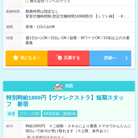
株式会社ワンベルウッズ
勤務時間は指定なし
勤務時間
変形労働時間制 想定労働時間160時間/月 【シフト例】 ・8：00
～21：00
単発・1日のみOK
期間
週1日からOK / 日払いOK / 副業・WワークOK / 10名以上の大量
特徴
募集
気になる！
応募する
詳細へ
未読
特別時給1800円【ヴァレクストラ】短期スタッ
フ 新宿
派遣
ブランクOK
WEB登録・面接OK
時給1800円 ※ご経験・スキルにより優遇 スマホでかんたんに
給与
前払いで給与が受け取れます（※上限、条件あり）
交通費別途支給あり