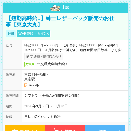
未読
【短期高時給○】紳士レザーバッグ販売のお仕
事【東京大丸】
派遣
WEB登録・面接OK
時給2000円～2000円 【月収例】時給2,000円×7.5時間×7日＝
給与
105,000円 ※月収例は一例です。勤務時間や日数等により変動
いたします。
交通費別途支給あり
☆交通費全額支給！
交通費
東京都千代田区
勤務地
東京駅
その他
シフト制（実働7.5時間/休憩1時間）
勤務時間
2026年9月30日～10月13日
期間
日払いOK
/
シフト勤務
特徴