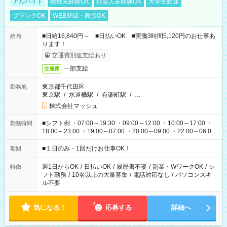
アルバイト
職種未経験OK
社会人未経験OK
大学生歓迎
ブランクOK
WEB登録・面接OK
■日給16,840円～ ■日払いOK ■実働3時間5,120円のお仕事あ
給与
ります！
交通費別途支給あり
一部支給
交通費
東京都千代田区
勤務地
東京駅
/
水道橋駅
/
有楽町駅
/
…
株式会社マッシュ
■シフト例 ・07:00～19:30 ・09:00～12:00 ・10:00～17:00 ・
勤務時間
18:00～23:00 ・19:00～07:00 ・20:00～09:00 ・22:00～06:00
etc ★最短で3時間で5,120円のお仕事から 15時間で2万円近く稼
げるお仕事も！ ご希望のお時間に合わせてご紹介！ ※シフトは
■１日のみ・1回だけお仕事OK！
期間
現場によって異なります。 ※勿論、休憩時間はあるのでご安心
ください！
週1日からOK
/
日払いOK
/
履歴書不要
/
副業・WワークOK
/
シ
特徴
フト勤務
/
10名以上の大量募集
/
電話対応なし
/
パソコンスキ
ル不要
気になる！
応募する
詳細へ