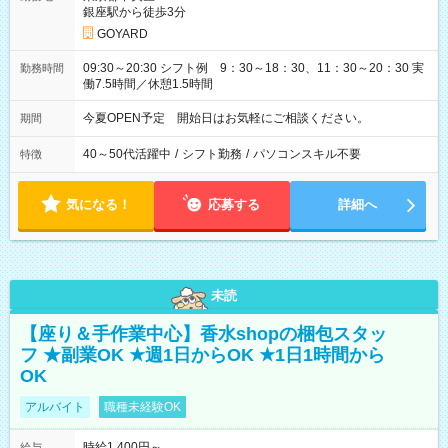
銀座駅から徒歩3分
GOYARD
09:30～20:30 シフト例 9：30～18：30、11：30～20：30 実
勤務時間
働7.5時間／休憩1.5時間
今夏OPEN予定 開始日はお気軽にご相談ください。
期間
40～50代活躍中
/
シフト勤務
/
パソコンスキル不要
特徴
気になる！
応募する
詳細へ
未読
【座り＆手作業中心】香水shopの梱包スタッ
フ ★副業OK ★週1日からOK ★1日1時間から
OK
アルバイト
職種未経験OK
時給1,400円～
給与