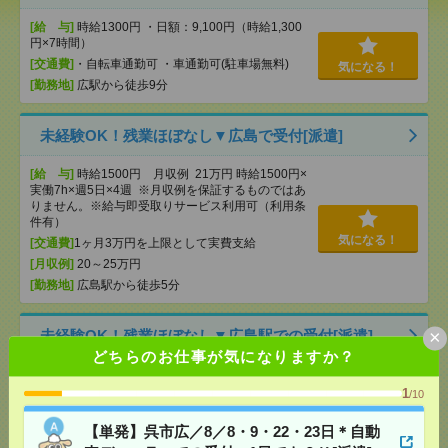
[給 与]
時給1300円 ・日額：9,100円（時給1,300
円×7時間）
[交通費]
・自転車通勤可 ・車通勤可(駐車場無料)
気になる！
[勤務地]
広駅から徒歩9分
未経験OK！残業ほぼなし▼広島で受付[派遣]
[給 与]
時給1500円 月収例 21万円 時給1500円×
実働7h×週5日×4週 ※月収例を保証するものではあ
りません。※給与即受取りサービス利用可（利用条
件有）
気になる！
[交通費]
1ヶ月3万円を上限として実費支給
[月収例]
20～25万円
[勤務地]
広島駅から徒歩5分
×
未経験OK！残業ほぼなし▼広島駅での受付[派遣]
どちらのお仕事が気になりますか？
[給 与]
時給1400円 月収例 21万円 時給1400円×
実働7h30m×週5日×4週+残業5h ※月収例を保証す
1
/10
るものではありません。※給与即受取りサービス利
用可（利用条件有）
【単発】呉市広／8／8・9・22・23日＊自動
気になる！
[交通費]
1ヶ月3万円を上限として実費支給