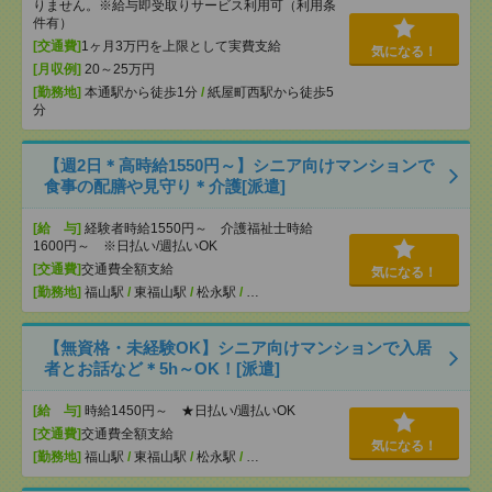
りません。※給与即受取りサービス利用可（利用条
件有）
[交通費]
1ヶ月3万円を上限として実費支給
気になる！
[月収例]
20～25万円
[勤務地]
本通駅から徒歩1分
/
紙屋町西駅から徒歩5
分
【週2日＊高時給1550円～】シニア向けマンションで
食事の配膳や見守り＊介護[派遣]
[給 与]
経験者時給1550円～ 介護福祉士時給
1600円～ ※日払い/週払いOK
[交通費]
交通費全額支給
気になる！
[勤務地]
福山駅
/
東福山駅
/
松永駅
/
…
【無資格・未経験OK】シニア向けマンションで入居
者とお話など＊5h～OK！[派遣]
[給 与]
時給1450円～ ★日払い/週払いOK
[交通費]
交通費全額支給
気になる！
[勤務地]
福山駅
/
東福山駅
/
松永駅
/
…