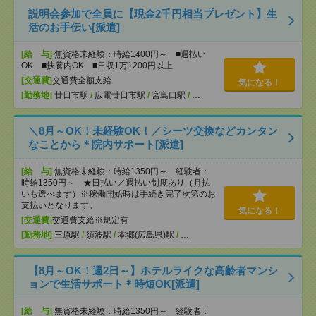
説明会参加で全員に【現金2千円相当プレゼント】生
活のお手伝い[派遣]
[給 与]
無資格未経験：時給1400円～ ■週払い
OK ■扶養内OK ■日収1万1200円以上
[交通費]
交通費全額支給
気になる！
[勤務地]
廿日市駅
/
広電廿日市駅
/
宮島口駅
/
…
＼8月～OK！未経験OK！／シーツ交換などカンタン
なことから＊院内サポート[派遣]
[給 与]
無資格未経験：時給1350円～ 経験者：
時給1350円～ ★日払い／週払い制度あり（月払
いも選べます）※稼働開始時は手続き完了次第のお
支払いとなります。
気になる！
[交通費]
交通費支給※規定有
[勤務地]
三原駅
/
須波駅
/
本郷(広島県)駅
/
…
【8月～OK！週2日～】ホテルライクな高齢者マンシ
ョンで生活サポート＊時短OK[派遣]
[給 与]
無資格未経験：時給1350円～ 経験者：