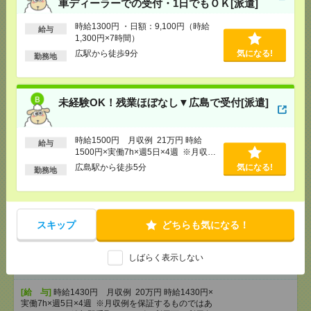
車ディーラーでの受付・1日でもＯＫ[派遣]
[月収例]
20～25万円
[勤務地]
広島駅駅から徒歩1分
時給1300円 ・日額：9,100円（時給
給与
1,300円×7時間）
広駅から徒歩9分
気になる!
勤務地
週3日からOK！食器の洗浄と仕分けのお仕事です｜
交通費支給あり！｜未経験OK！[アルバイト]
[給 与]
時給1,100円～1,150円
未経験OK！残業ほぼなし▼広島で受付[派遣]
[勤務地]
広島県福山市大門町津之下1844（最寄り
気になる！
駅：JR大門駅または東福山駅）
時給1500円 月収例 21万円 時給
給与
1500円×実働7h×週5日×4週 ※月収例
給与即払いOK！高時給！土日休み！商品の仕分け作
を保証するものではありません。※給
広島駅から徒歩5分
気になる!
勤務地
業[派遣]
与即受取りサービス利用可（利用条件
有）
[給 与]
時給1200円
[交通費]
交通費支給有り
気になる！
スキップ
どちらも気になる！
[勤務地]
東福山駅から車5分
しばらく表示しない
残業ほぼなし▼本通で一般事務[派遣]
[給 与]
時給1430円 月収例 20万円 時給1430円×
実働7h×週5日×4週 ※月収例を保証するものではあ