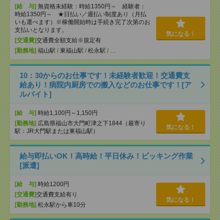
[給 与]
無資格未経験：時給1350円～ 経験者：
時給1350円～ ★日払い／週払い制度あり（月払
いも選べます）※稼働開始時は手続き完了次第のお
支払いとなります。
気になる！
[交通費]
交通費全額支給※規定有
[勤務地]
福山駅
/
東福山駅
/
松永駅
/
…
10：30からのお仕事です！未経験者歓迎！交通費支
給あり！病院内厨房での搬入などのお仕事です！[ア
ルバイト]
[給 与]
時給1,100円～1,150円
[勤務地]
広島県福山市大門町津之下1844（最寄り
気になる！
駅：JR大門駅または東福山駅）
給与即払いOK！高時給！平日休み！ピッキング作業
[派遣]
[給 与]
時給1200円
[交通費]
交通費支給有り
気になる！
[勤務地]
松永駅から車10分