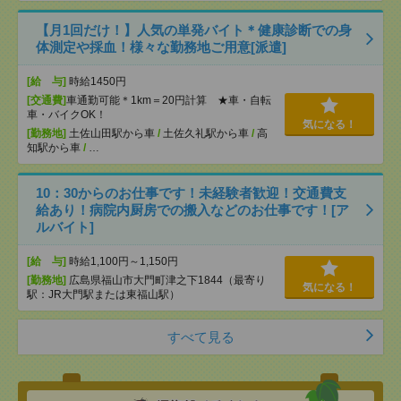
【月1回だけ！】人気の単発バイト＊健康診断での身
体測定や採血！様々な勤務地ご用意[派遣]
[給 与]
時給1450円
[交通費]
車通勤可能＊1km＝20円計算 ★車・自転
車・バイクOK！
気になる！
[勤務地]
土佐山田駅から車
/
土佐久礼駅から車
/
高
知駅から車
/
…
10：30からのお仕事です！未経験者歓迎！交通費支
給あり！病院内厨房での搬入などのお仕事です！[ア
ルバイト]
[給 与]
時給1,100円～1,150円
[勤務地]
広島県福山市大門町津之下1844（最寄り
気になる！
駅：JR大門駅または東福山駅）
すべて見る