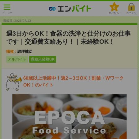
0
メニュー
気になる！
ログイン
掲載日 :2026
/
07
/
13
週3日からOK！食器の洗浄と仕分けのお仕事
です｜交通費支給あり！｜未経験OK！
職種：
調理補助
アルバイト
職種未経験OK
60歳以上活躍中！週2～3日OK！副業・Wワーク
OK！のバイト