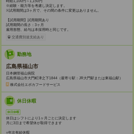
時給1,100円～1,150円
※経験・能力等を考慮し決定します。
※試用期間は3ヶ月で、その間の条件に変更はありません。
【試用期間】試用期間あり
試用期間の長さ：3ヶ月
雇用形態、給与は本採用時と同じです。
交通費別途支給あり
勤務地
広島県福山市
日本鋼管福山病院
広島県福山市大門町津之下1844（最寄り駅：JR大門駅または東福山駅）
株式会社エポカフードサービス
休日休暇
休日休暇
休日はシフトにより1ヶ月ごとに決定します
月に3日まで希望休が取得できます
○年次有給休暇