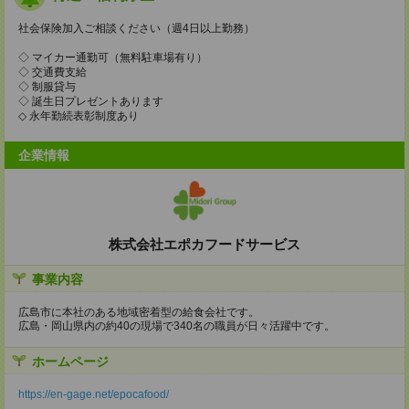
社会保険加入ご相談ください（週4日以上勤務）
◇ マイカー通勤可（無料駐車場有り）
◇ 交通費支給
◇ 制服貸与
◇ 誕生日プレゼントあります
◇ 永年勤続表彰制度あり
企業情報
株式会社エポカフードサービス
事業内容
広島市に本社のある地域密着型の給食会社です。
広島・岡山県内の約40の現場で340名の職員が日々活躍中です。
ホームページ
https://en-gage.net/epocafood/