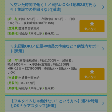
＼空いた時間で働く！／日払いOK×1勤務2.8万円も
可！施設での見回りなど[派遣]
[給 与]
時給1550円～ 夜勤時給1880円～ 日収
2.8万円～（夜勤時給1880円×15h）
[交通費]
交通費全額支給
気になる！
[勤務地]
福山駅
/
東福山駅
/
松永駅
/
…
＼未経験OK!／伝票や物品の準備など＊病院内サポー
ト[派遣]
[給 与]
無資格未経験：時給1350円～ 経験者：
時給1450円～ ■月収例(週3日)：時給1350円
×8H×12日＝12万9600円 ※前払い・日払い・週払
いOK
気になる！
[交通費]
交通費全額支給
[月収例]
10～15万円
[勤務地]
福山駅
/
東福山駅
/
松永駅
/
…
【フルタイムじゃ働けない！という方へ】週2や時短
もOK＊ケアスタッフ[派遣]