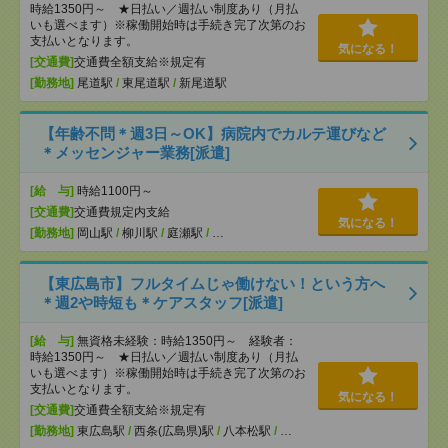
時給1350円～ ★日払い／週払い制度あり（月払
いも選べます）※稼働開始時は手続き完了次第のお
支払いとなります。
気になる！
[交通費]
交通費全額支給※規定有
[勤務地]
尾道駅
/
東尾道駅
/
新尾道駅
【年齢不問＊週3日～OK】病院内でカルテ運びなど
＊メッセンジャー業務[派遣]
[給 与]
時給1100円～
[交通費]
交通費規定内支給
気になる！
[勤務地]
岡山駅
/
柳川駅
/
庭瀬駅
/
…
【東広島市】フルタイムじゃ働けない！という方へ
＊週2や時短も＊ケアスタッフ[派遣]
[給 与]
無資格未経験：時給1350円～ 経験者：
時給1350円～ ★日払い／週払い制度あり（月払
いも選べます）※稼働開始時は手続き完了次第のお
支払いとなります。
気になる！
[交通費]
交通費全額支給※規定有
[勤務地]
東広島駅
/
西条(広島県)駅
/
八本松駅
/
…