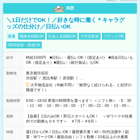
未読
＼1日だけでOK！／好きな時に働く＊キャラグ
ッズの仕分け／日払いOK
派遣
職種未経験OK
社会人未経験OK
大学生歓迎
ブランクOK
WEB登録・面接OK
時給1500円 ■日払い・週払いOK！(規定あり) ■現金日払いも
給与
OK（規定あり）■週払い（銀行振込）もOK
東京都渋谷区
勤務地
渋谷駅
/
恵比寿駅
/
原宿駅
/
…
大手物流会社（年齢不問／「無理なく続けられる」と好評の
職場です！）
9:00～18:00 希望の時間帯を選べます！ ＜シフト例＞ ・8：30
勤務時間
～12：00 ・10：00～19：00 ・17：00～22：00 ・13：00～
22：00 ・22：00～翌6：00 など
【急募】1日のみOK！即日スタートもOK！ ＜Ｗワークや扶養
期間
内での勤務もＯＫです＞ ＃7月～＃8月～
週1日からOK
/
日払いOK
/
履歴書不要
/
40～50代活躍中
/
副
特徴
業・WワークOK
/
服装自由
/
シフト勤務
/
10名以上の大量募