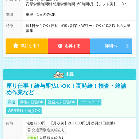
変形労働時間制 想定労働時間160時間/月 【シフト例】 ・8：00
～21：00
単発・1日のみOK
期間
週1日からOK / 日払いOK / 副業・WワークOK / 10名以上の大量
特徴
募集
気になる！
応募する
詳細へ
未読
座り仕事！給与即払いOK！高時給！検査・箱詰
め作業など
派遣
職種未経験OK
社会人未経験OK
ブランクOK
WEB登録・面接OK
時給1250円 【月収例】203,000円(月収例21日実働)
給与
交通費別途支給あり
交通費支給有り
交通費