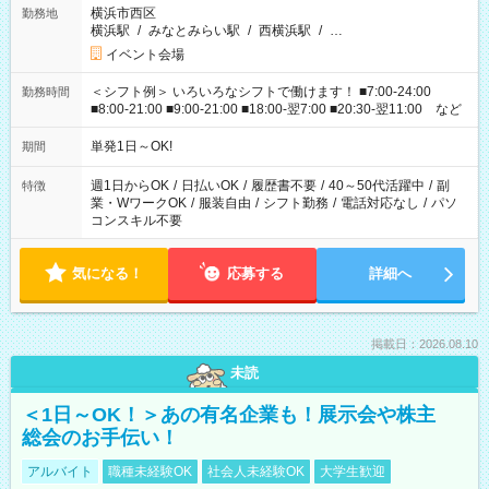
横浜市西区
勤務地
横浜駅
/
みなとみらい駅
/
西横浜駅
/
…
イベント会場
＜シフト例＞ いろいろなシフトで働けます！ ■7:00-24:00
勤務時間
■8:00-21:00 ■9:00-21:00 ■18:00-翌7:00 ■20:30-翌11:00 など
単発1日～OK!
期間
週1日からOK
/
日払いOK
/
履歴書不要
/
40～50代活躍中
/
副
特徴
業・WワークOK
/
服装自由
/
シフト勤務
/
電話対応なし
/
パソ
コンスキル不要
気になる！
応募する
詳細へ
掲載日：2026.08.10
未読
＜1日～OK！＞あの有名企業も！展示会や株主
総会のお手伝い！
アルバイト
職種未経験OK
社会人未経験OK
大学生歓迎