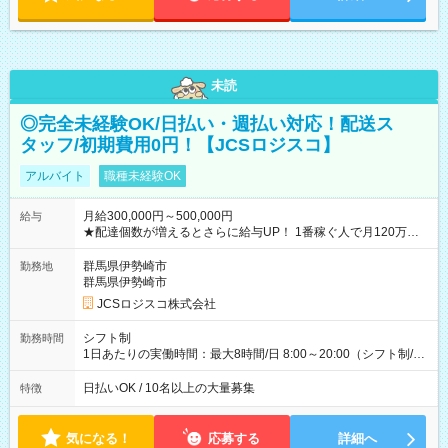
未読
◎完全未経験OK/日払い・週払い対応！配送ス
タッフ/初期費用0円！【JCSロジスコ】
アルバイト
職種未経験OK
月給300,000円～500,000円
給与
★配達個数が増えるとさらに給与UP！ 1番稼ぐ人で月120万ほ
ど！ ・主要都市エリア 月収55万円／週5日稼働 月収65万~112
万円／週6日稼働 ・地方郊外エリア 月収40万円／週5日稼働 月
群馬県伊勢崎市
勤務地
収40万円~50万円／週6日稼働 ＜モデルイメージ＞ ■月収50万
群馬県伊勢崎市
円 (27歳男性/江東区在住)※元建築関係 1日150個配達×25日勤務
JCSロジスコ株式会社
(日休み) ■月収80万円(43歳男性/墨田区在住)※元営業 1日200個
配達×25日勤務(月休み) 【試用期間】試用期間なし
シフト制
勤務時間
1日あたりの実働時間：最大8時間/日 8:00～20:00（シフト制/実
働8時間） ※週5日勤務（場所次第では週4も有り） ※配達状況
によって時間外での勤務可能性有り ※案件により多少の前後あ
日払いOK / 10名以上の大量募集
特徴
り ※配達が完了次第、帰社OKです
気になる！
応募する
詳細へ