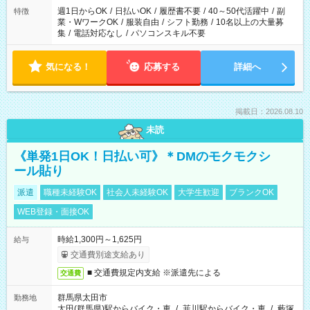
週1日からOK
/
日払いOK
/
履歴書不要
/
40～50代活躍中
/
副
特徴
業・WワークOK
/
服装自由
/
シフト勤務
/
10名以上の大量募
集
/
電話対応なし
/
パソコンスキル不要
気になる！
応募する
詳細へ
掲載日：2026.08.10
未読
《単発1日OK！日払い可》＊DMのモクモクシ
ール貼り
派遣
職種未経験OK
社会人未経験OK
大学生歓迎
ブランクOK
WEB登録・面接OK
時給1,300円～1,625円
給与
交通費別途支給あり
■ 交通費規定内支給 ※派遣先による
交通費
群馬県太田市
勤務地
太田(群馬県)駅からバイク・車
/
韮川駅からバイク・車
/
藪塚