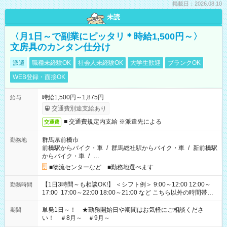
掲載日：2026.08.10
未読
〈月1日～で副業にピッタリ＊時給1,500円～〉
文房具のカンタン仕分け
派遣
職種未経験OK
社会人未経験OK
大学生歓迎
ブランクOK
WEB登録・面接OK
時給1,500円～1,875円
給与
交通費別途支給あり
■ 交通費規定内支給 ※派遣先による
交通費
群馬県前橋市
勤務地
前橋駅からバイク・車
/
群馬総社駅からバイク・車
/
新前橋駅
からバイク・車
/
…
■物流センターなど ■勤務地選べます
【1日3時間～も相談OK!】 ＜シフト例＞ 9:00～12:00 12:00～
勤務時間
17:00 17:00～22:00 18:00～21:00 など こちら以外の時間帯も
お気軽にご相談ください！
単発1日～！ ★勤務開始日や期間はお気軽にご相談くださ
期間
い！ ＃8月～ ＃9月～