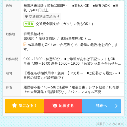
無資格未経験：時給1300円～ ■週払いOK ■扶養内OK ■日
給与
収1万400円以上
交通費別途支給あり
交通費全額支給（ガソリン代もOK！）
交通費
群馬県館林市
勤務地
館林駅
/
茂林寺前駅
/
成島(群馬県)駅
/
…
≪車通勤もOK！≫ご自宅近くでご希望の勤務地を紹介しま
す。
9:00～18:00（休憩60分） ■ご希望があれば下記シフトもOK！
勤務時間
早番 7:00～16:00 遅番 10:00～19:00 「家族と休みを合わせた
い」 「余裕を持って夕飯の準備がしたい」 「できれば残業はし
たくない」 など、ご希望を教えてくださいね。 ※Wワーク希望
【現在も積極採用中！急募！】2カ月～ ■ご応募から最短2～3
期間
の方へ 今ご覧のお仕事で希望する勤務時間と、もう1つのお仕事
日後の就業も相談可能です！
の勤務時間。 合計で週40時間を超える場合は応募できません。
履歴書不要
/
40～50代活躍中
/
服装自由
/
シフト勤務
/
10名以
特徴
上の大量募集
/
電話対応なし
/
パソコンスキル不要
気になる！
応募する
詳細へ
掲載日：2026.08.10