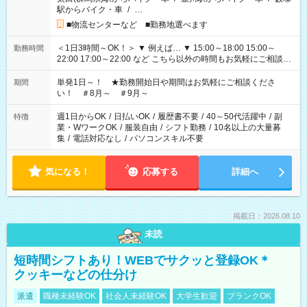
駅からバイク・車
/
…
■物流センターなど ■勤務地選べます
＜1日3時間～OK！＞ ▼ 例えば… ▼ 15:00～18:00 15:00～
勤務時間
22:00 17:00～22:00 など こちら以外の時間もお気軽にご相談く
ださい！
単発1日～！ ★勤務開始日や期間はお気軽にご相談くださ
期間
い！ ＃8月～ ＃9月～
週1日からOK
/
日払いOK
/
履歴書不要
/
40～50代活躍中
/
副
特徴
業・WワークOK
/
服装自由
/
シフト勤務
/
10名以上の大量募
集
/
電話対応なし
/
パソコンスキル不要
気になる！
応募する
詳細へ
掲載日：2026.08.10
未読
短時間シフトあり！WEBでサクッと登録OK＊
クッキーなどの仕分け
派遣
職種未経験OK
社会人未経験OK
大学生歓迎
ブランクOK