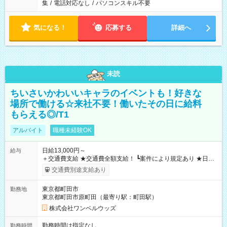
集
/
電話対応なし
/
パソコンスキル不要
気になる！
応募する
詳細へ
未読
ちいさいかわいいキャラのイベントも！好きな
場所で働ける☆来社不要！働いたその日に給料
もらえる◎/T1
アルバイト
職種未経験OK
日給13,000円～
給与
＋交通費支給 ★交通費全額支給！ ┗案件により規定あり ★日払
いOK！（規定あり） ┗働いたその日に現金GET♪ お仕事後はコ
交通費別途支給あり
ンビニATMから 日払い分を引き落とせます！ 【試用期間】試
用期間なし
東京都町田市
勤務地
東京都町田市原町田（最寄り駅：町田駅）
株式会社ワンベルウッズ
勤務時間は指定なし
勤務時間