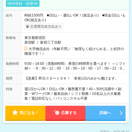
WEB登録・面接OK
時給1500円 ■日払い・週払いOK！(規定あり) ■現金日払いも
給与
OK(規定あり)
交通費別途支給あり
東京都新宿区
勤務地
新宿駅
/
新宿三丁目駅
大手物流会社（年齢不問／「無理なく続けられる」と好評の
職場です！）
9:00～18:00（実動8時間） 希望の時間帯を選べます！ ＜シフト
勤務時間
例＞ ・8：30～12：00 ・10：00～19：00 ・17：00～22：00
・13：00～22：00 ・22：00～翌6：00 など
【急募】即日スタートＯＫ！ 単発1日のみから働けます。
期間
週1日からOK
/
日払いOK
/
履歴書不要
/
40～50代活躍中
/
副
特徴
業・WワークOK
/
服装自由
/
シフト勤務
/
10名以上の大量募
集
/
電話対応なし
/
パソコンスキル不要
気になる！
応募する
詳細へ
掲載日：2026.08.10