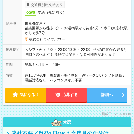
交通費別途支給あり
支給（規定有り）
交通費
東京都文京区
勤務地
後楽園駅から徒歩5分
/
水道橋駅から徒歩5分
/
春日(東京都)駅
から徒歩7分
株式会社ライブパワー
＜シフト例＞ 7:00～23:00 13:30～22:00 上記の時間から好きな
勤務時間
時間を選べます！ ※時間は変更となる可能性があります
急募！8月15日・16日
期間
週1日からOK
/
履歴書不要
/
副業・WワークOK
/
シフト勤務
/
特徴
電話対応なし
/
パソコンスキル不要
気になる！
応募する
詳細へ
掲載日：2026.08.10
未読
＼来社不要／単発1日OK＊文房具の仕分け