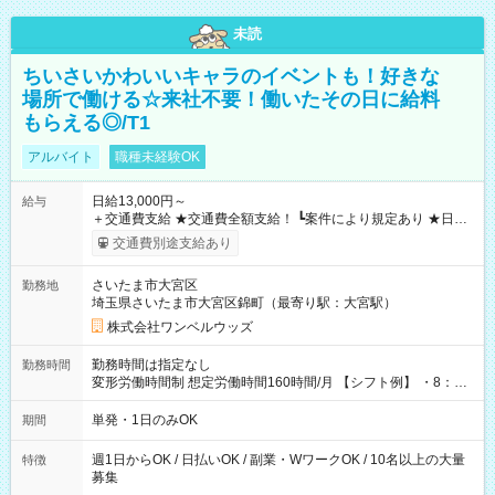
未読
ちいさいかわいいキャラのイベントも！好きな
場所で働ける☆来社不要！働いたその日に給料
もらえる◎/T1
アルバイト
職種未経験OK
日給13,000円～
給与
＋交通費支給 ★交通費全額支給！ ┗案件により規定あり ★日払
いOK！（規定あり） ┗働いたその日に現金GET♪ お仕事後はコ
交通費別途支給あり
ンビニATMから 日払い分を引き落とせます！ 【試用期間】試
用期間なし
さいたま市大宮区
勤務地
埼玉県さいたま市大宮区錦町（最寄り駅：大宮駅）
株式会社ワンベルウッズ
勤務時間は指定なし
勤務時間
変形労働時間制 想定労働時間160時間/月 【シフト例】 ・8：00
～21：00
単発・1日のみOK
期間
週1日からOK / 日払いOK / 副業・WワークOK / 10名以上の大量
特徴
募集