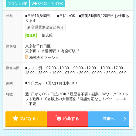
ブランクOK
WEB登録・面接OK
■日給16,840円～ ■日払いOK ■実働3時間5,120円のお仕事あ
給与
ります！
交通費別途支給あり
一部支給
交通費
東京都千代田区
勤務地
東京駅
/
水道橋駅
/
有楽町駅
/
…
株式会社マッシュ
■シフト例 ・07:00～19:30 ・09:00～12:00 ・10:00～17:00 ・
勤務時間
18:00～23:00 ・19:00～07:00 ・20:00～09:00 ・22:00～06:00
etc ★最短で3時間で5,120円のお仕事から 15時間で2万円近く稼
げるお仕事も！ ご希望のお時間に合わせてご紹介！ ※シフトは
■１日のみ・1回だけお仕事OK！
期間
現場によって異なります。 ※勿論、休憩時間はあるのでご安心
ください！
週1日からOK
/
日払いOK
/
履歴書不要
/
副業・WワークOK
/
シ
特徴
フト勤務
/
10名以上の大量募集
/
電話対応なし
/
パソコンスキ
ル不要
気になる！
応募する
詳細へ