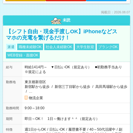
掲載日：2026.08.07
未読
【シフト自由・現金手渡しOK】iPhoneなどス
マホの充電を繋げるだけ！
派遣
職種未経験OK
社会人未経験OK
大学生歓迎
ブランクOK
WEB登録・面接OK
時給1414円～ ▼日払いOK（規定あり） ■初勤務手当あり
給与
※規定による
東京都新宿区
勤務地
新宿駅から徒歩
/
新宿三丁目駅から徒歩
/
高田馬場駅から徒歩
/
…
物流企業
9:00～18:00
勤務時間
即日～OK！ 1日～働けます＾＾（規定あり）
期間
週1日からOK
/
日払いOK
/
履歴書不要
/
40～50代活躍中
/
副
特徴