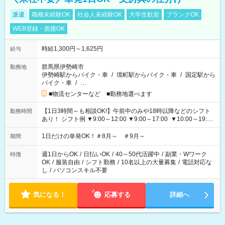
派遣
職種未経験OK
社会人未経験OK
大学生歓迎
ブランクOK
WEB登録・面接OK
時給1,300円～1,625円
給与
群馬県伊勢崎市
勤務地
伊勢崎駅からバイク・車
/
境町駅からバイク・車
/
国定駅から
バイク・車
/
…
■物流センターなど ■勤務地選べます
【1日3時間～も相談OK!】午前中のみや18時以降などのシフト
勤務時間
あり！ シフト例 ▼9:00～12:00 ▼9:00～17:00 ▼10:00～19:00
▼18:00～21:00
1日だけの単発OK！＃8月～ ＃9月～
期間
週1日からOK
/
日払いOK
/
40～50代活躍中
/
副業・Wワーク
特徴
OK
/
服装自由
/
シフト勤務
/
10名以上の大量募集
/
電話対応な
し
/
パソコンスキル不要
気になる！
応募する
詳細へ