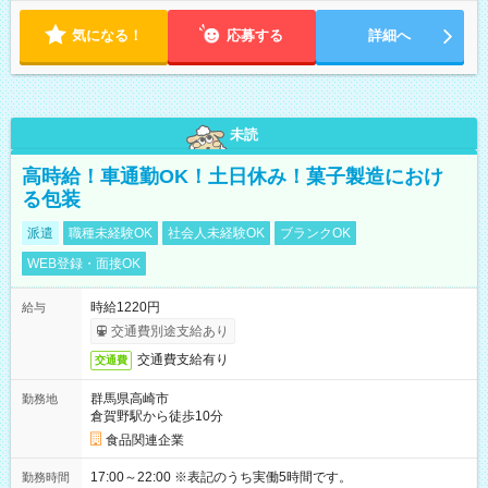
気になる！
応募する
詳細へ
未読
高時給！車通勤OK！土日休み！菓子製造におけ
る包装
派遣
職種未経験OK
社会人未経験OK
ブランクOK
WEB登録・面接OK
時給1220円
給与
交通費別途支給あり
交通費支給有り
交通費
群馬県高崎市
勤務地
倉賀野駅から徒歩10分
食品関連企業
17:00～22:00 ※表記のうち実働5時間です。
勤務時間