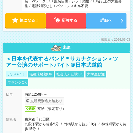
業・WワークOK
/
服装自由
/
シフト勤務
/
10名以上の大量募
集
/
電話対応なし
/
パソコンスキル不要
気になる！
応募する
詳細へ
掲載日：2026.08.03
未読
＜日本を代表するバンド＊サカナクション＞ツ
アー公演のサポートバイト＠日本武道館
アルバイト
職種未経験OK
社会人未経験OK
大学生歓迎
ブランクOK
時給1250円～
給与
交通費別途支給あり
支給（規定有り）
交通費
東京都千代田区
勤務地
九段下駅から徒歩5分
/
竹橋駅から徒歩10分
/
神保町駅から徒
歩15分
/
…