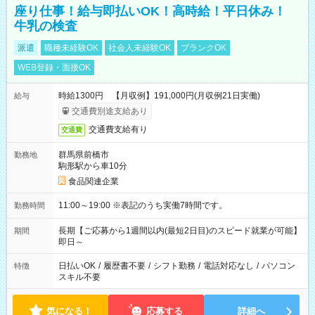
座り仕事！給与即払いOK！高時給！平日休み！
牛乳の検査
派遣
職種未経験OK
社会人未経験OK
ブランクOK
WEB登録・面接OK
時給1300円 【月収例】191,000円(月収例21日実働)
給与
交通費別途支給あり
交通費支給有り
交通費
群馬県前橋市
勤務地
駒形駅から車10分
食品関連企業
11:00～19:00 ※表記のうち実働7時間です。
勤務時間
長期【ご応募から1週間以内(最短2日目)のスピード就業が可能】
期間
即日～
日払いOK
/
履歴書不要
/
シフト勤務
/
電話対応なし
/
パソコン
特徴
スキル不要
気になる！
応募する
詳細へ