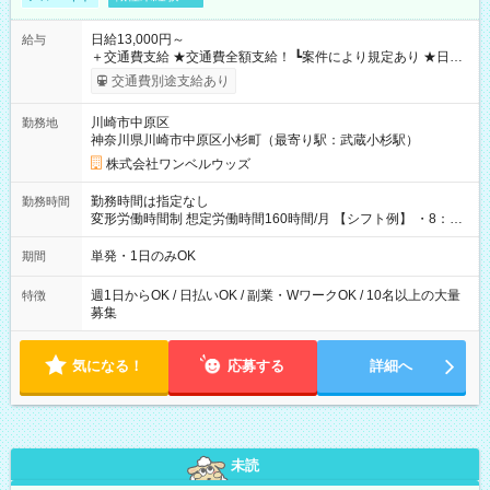
日給13,000円～
給与
＋交通費支給 ★交通費全額支給！ ┗案件により規定あり ★日払
いOK！（規定あり） ┗働いたその日に現金GET♪ お仕事後はコ
交通費別途支給あり
ンビニATMから 日払い分を引き落とせます！ 【試用期間】試
用期間なし
川崎市中原区
勤務地
神奈川県川崎市中原区小杉町（最寄り駅：武蔵小杉駅）
株式会社ワンベルウッズ
勤務時間は指定なし
勤務時間
変形労働時間制 想定労働時間160時間/月 【シフト例】 ・8：00
～21：00
単発・1日のみOK
期間
週1日からOK / 日払いOK / 副業・WワークOK / 10名以上の大量
特徴
募集
気になる！
応募する
詳細へ
未読