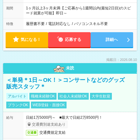
1ヶ月以上3ヶ月未満【ご応募から1週間以内(最短2日目)のスピ
期間
ード就業が可能】即日～
履歴書不要
/
電話対応なし
/
パソコンスキル不要
特徴
気になる！
応募する
詳細へ
掲載日：2026.08.10
未読
＜単発＊1日～OK！＞コンサートなどのグッズ
販売スタッフ＊
アルバイト
職種未経験OK
社会人未経験OK
大学生歓迎
ブランクOK
WEB登録・面接OK
日給1万5000円～ ■最大で日給2万8500円！
給与
交通費別途支給あり
交通費規定支給
交通費