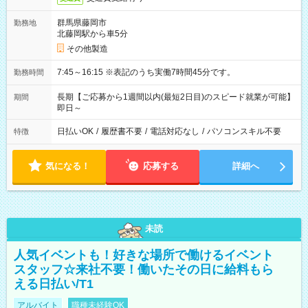
群馬県藤岡市
勤務地
北藤岡駅から車5分
その他製造
7:45～16:15 ※表記のうち実働7時間45分です。
勤務時間
長期【ご応募から1週間以内(最短2日目)のスピード就業が可能】
期間
即日～
日払いOK
/
履歴書不要
/
電話対応なし
/
パソコンスキル不要
特徴
気になる！
応募する
詳細へ
未読
人気イベントも！好きな場所で働けるイベント
スタッフ☆来社不要！働いたその日に給料もら
える日払い/T1
アルバイト
職種未経験OK