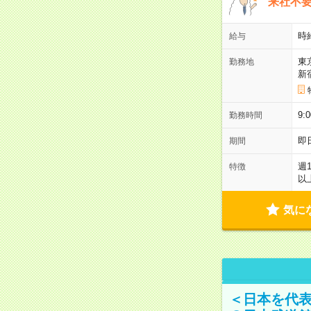
来社不要
時
給与
東
勤務地
新
9:
勤務時間
即
期間
週
特徴
以
気に
＜日本を代