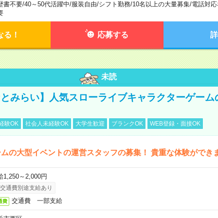
歴書不要
/
40～50代活躍中
/
服装自由
/
シフト勤務
/
10名以上の大量募集
/
電話対応
要
なる！
応募する
詳
未読
みなとみらい】人気スローライブキャラクターゲーム
経験OK
社会人未経験OK
大学生歓迎
ブランクOK
WEB登録・面接OK
ームの大型イベントの運営スタッフの募集！ 貴重な体験ができ
1,250～2,000円
交通費別途支給あり
交通費 一部支給
通費