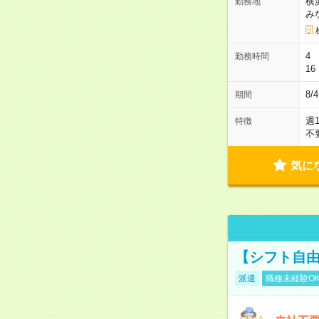
横
勤務地
み
4 
勤務時間
16
8/
期間
週
特徴
不
気に
【シフト自由
派遣
職種未経験O