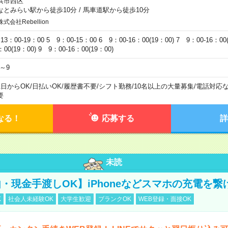
浜市西区
なとみらい駅から徒歩10分
/
馬車道駅から徒歩10分
株式会社Rebellion
13：00-19：00 5 9：00-15：00 6 9：00-16：00(19：00) 7 9：00-16：00(
：00(19：00) 9 9：00-16：00(19：00)
4～9
1日からOK
/
日払いOK
/
履歴書不要
/
シフト勤務
/
10名以上の大量募集
/
電話対応
要
なる！
応募する
詳
未読
・現金手渡しOK】iPhoneなどスマホの充電を繋
K
社会人未経験OK
大学生歓迎
ブランクOK
WEB登録・面接OK