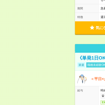
急
期間
週
特徴
気に
《単発1日O
派遣
職種未経験O
＜平日×
時給
給与
交