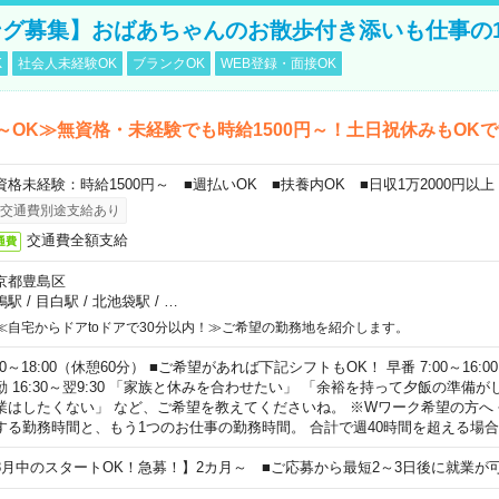
グ募集】おばあちゃんのお散歩付き添いも仕事の
K
社会人未経験OK
ブランクOK
WEB登録・面接OK
～OK≫無資格・未経験でも時給1500円～！土日祝休みもOK
資格未経験：時給1500円～ ■週払いOK ■扶養内OK ■日収1万2000円以上
交通費別途支給あり
交通費全額支給
通費
京都豊島区
鴨駅
/
目白駅
/
北池袋駅
/
…
≪自宅からドアtoドアで30分以内！≫ご希望の勤務地を紹介します。
00～18:00（休憩60分） ■ご希望があれば下記シフトもOK！ 早番 7:00～16:00 遅
勤 16:30～翌9:30 「家族と休みを合わせたい」 「余裕を持って夕飯の準備
業はしたくない」 など、ご希望を教えてくださいね。 ※Wワーク希望の方へ
する勤務時間と、もう1つのお仕事の勤務時間。 合計で週40時間を超える場
8月中のスタートOK！急募！】2カ月～ ■ご応募から最短2～3日後に就業が