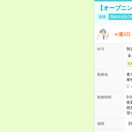
【オープニン
派遣
職種未経験O
≪週3日
無
給与
交
東
勤務地
巣
9:
勤務時間
夜
残
望
【
期間