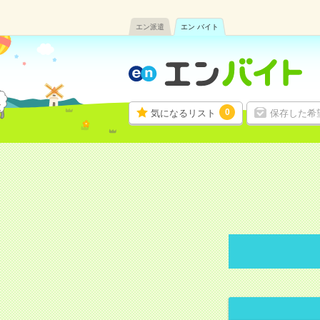
エン派遣
エン バイト
0
気になるリスト
保存した希