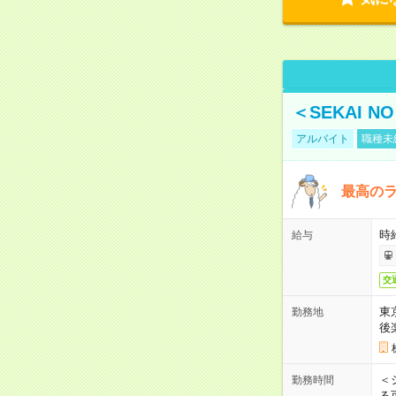
＜SEKAI 
アルバイト
職種未
最高のラ
時
給与
交
東
勤務地
後
＜
勤務時間
る