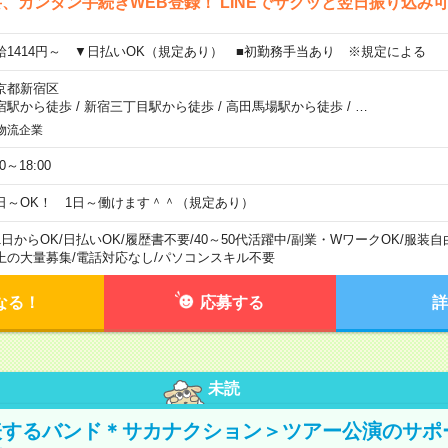
、カンタン手続きWEB登録！ LINEでサクッと翌日振り込み
給1414円～ ▼日払いOK（規定あり） ■初勤務手当あり ※規定による
京都新宿区
宿駅から徒歩
/
新宿三丁目駅から徒歩
/
高田馬場駅から徒歩
/
…
物流企業
00～18:00
日～OK！ 1日～働けます＾＾（規定あり）
1日からOK
/
日払いOK
/
履歴書不要
/
40～50代活躍中
/
副業・WワークOK
/
服装自
上の大量募集
/
電話対応なし
/
パソコンスキル不要
なる！
応募する
詳
未読
表するバンド＊サカナクション＞ツアー公演のサポ