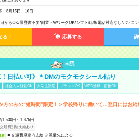
募！8月15日・16日
1日からOK
/
履歴書不要
/
副業・WワークOK
/
シフト勤務
/
電話対応なし
/
パソコン
なる！
応募する
詳
未読
K！日払い可》＊DMのモクモクシール貼り
K
社会人未経験OK
大学生歓迎
ブランクOK
WEB登録・面接OK
夕方のみの“短時間”限定！＞学校帰りに働いて…翌日にはお給
1,500円～1,875円
交通費別途支給あり
■ 交通費規定内支給 ※派遣先による
通費