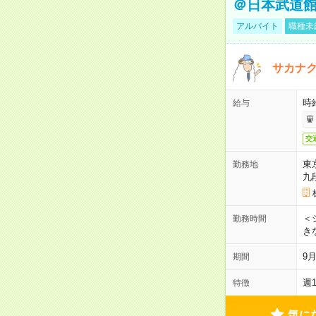
＠日本武道
アルバイト
職種未
サカナク
時
給与
交
東
勤務地
九
＜シ
勤務時間
き
9
期間
週
特徴
気に