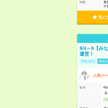
履
特徴
不
気に
8/4～9【
運営！
アルバイト
職種未
人気ゲ
時給
給与
交