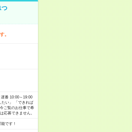
1つ
です。
番 10:00～19:00
がしたい」 「できれば
 今ご覧のお仕事で希
合は応募できません。
可能です！