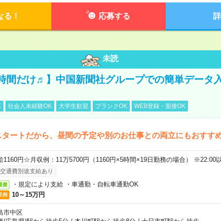
なる！
応募する
詳
未読
時間だけ♬】中国新聞社グループでの簡単データ
K
社会人未経験OK
大学生歓迎
ブランクOK
WEB登録・面接OK
スタートだから、昼間の予定や別のお仕事との両立にもおすす
給1160円☆月収例：11万5700円（1160円×5時間×19日勤務の場合） ※22:00
交通費別途支給あり
・規定により支給 ・車通勤・自転車通勤OK
通費
10～15万円
収例
島市中区