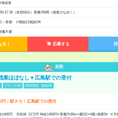
不動産業
9:30-17:30（休憩60分）実働7時間（残業少なめ！）
日～長期 ※開始日相談OK
歴書不要
なる！
応募する
詳
未読
残業ほぼなし▼広島駅での受付
K
ブランクOK
WEB登録・面接OK
00円！駅チカ！広島駅での受付
給1400円 月収例 21万円 時給1400円×実働7h30m×週5日×4週+残業5h 