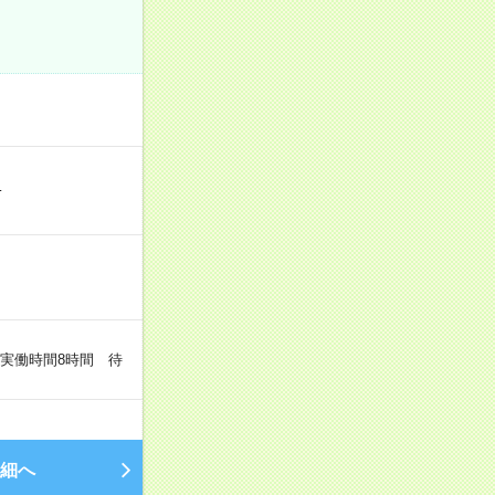
…
（実働時間8時間 待
細へ