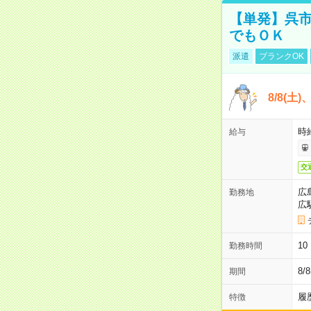
【単発】呉市
でもＯＫ
派遣
ブランクOK
8/8(土
時給
給与
交
広
勤務地
広
1
勤務時間
8/
期間
履
特徴