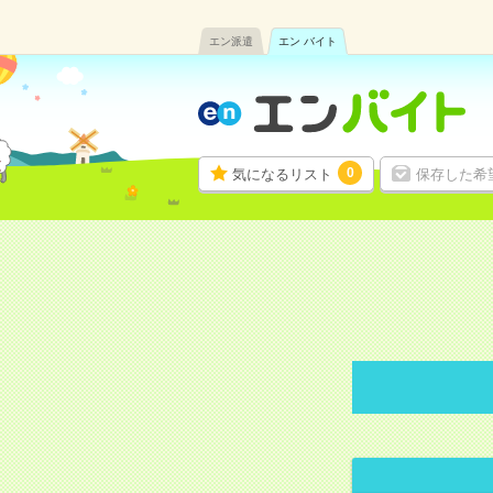
エン派遣
エン バイト
0
気になるリスト
保存した希