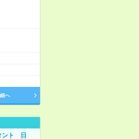
細へ
タント 日