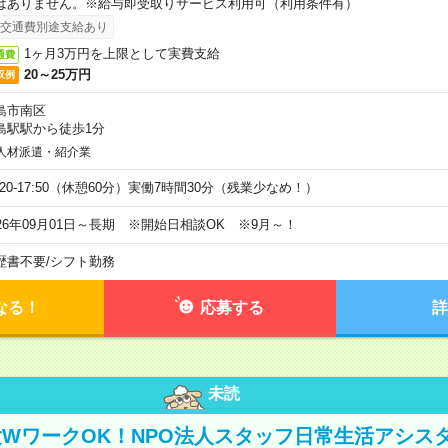
はありません。※給与即受取りサービス利用可（利用条件有）
交通費別途支給あり
1ヶ月3万円を上限として実費支給
通費
20～25万円
収例
島市南区
島駅駅から徒歩1分
人材派遣・紹介業
9:20-17:50（休憩60分）実働7時間30分（残業少なめ！）
026年09月01日～長期 ※開始日相談OK ※9月～！
歴書不要
/
シフト勤務
なる！
応募する
詳
未読
WワークOK！NPO法人スタッフ日常生活アシス