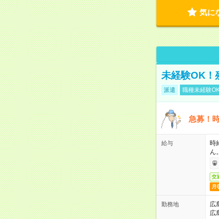
気に
未経験OK！
派遣
職種未経験O
急募！時
時
給与
ん
交
月
広
勤務地
広