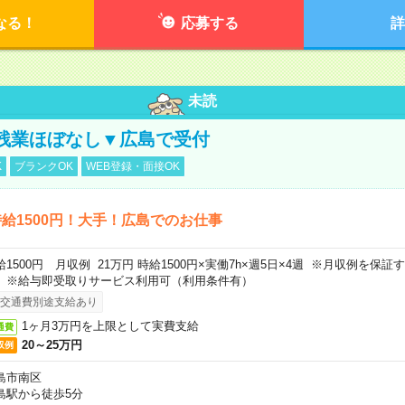
なる！
応募する
詳
未読
残業ほぼなし▼広島で受付
K
ブランクOK
WEB登録・面接OK
給1500円！大手！広島でのお仕事
給1500円 月収例 21万円 時給1500円×実働7h×週5日×4週 ※月収例を保
。※給与即受取りサービス利用可（利用条件有）
交通費別途支給あり
1ヶ月3万円を上限として実費支給
通費
20～25万円
収例
島市南区
島駅から徒歩5分