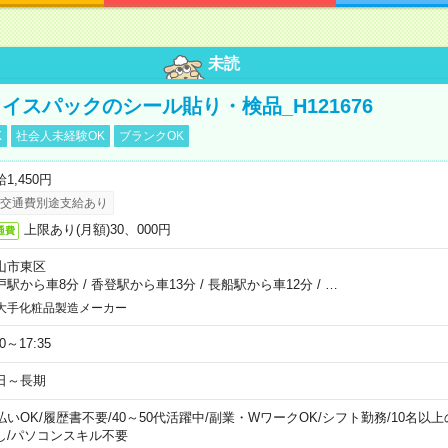
未読
イスパックのシール貼り・検品_H121676
K
社会人未経験OK
ブランクOK
1,450円
交通費別途支給あり
上限あり(月額)30、000円
通費
山市東区
戸駅から車8分
/
香登駅から車13分
/
長船駅から車12分
/
…
大手化粧品製造メーカー
30～17:35
日～長期
払いOK
/
履歴書不要
/
40～50代活躍中
/
副業・WワークOK
/
シフト勤務
/
10名以
し
/
パソコンスキル不要