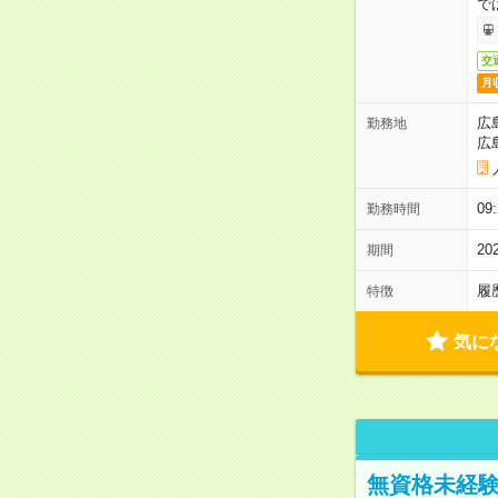
で
交
月
広
勤務地
広
0
勤務時間
2
期間
履
特徴
気に
無資格未経験