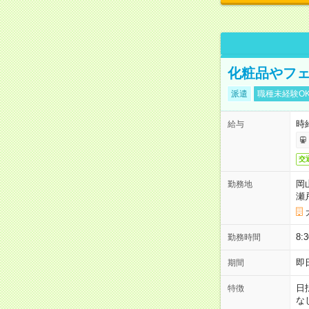
化粧品やフェ
派遣
職種未経験O
時給
給与
交
岡
勤務地
瀬
8:
勤務時間
即
期間
日
特徴
な