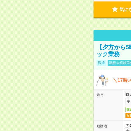
気に
【夕方から5
ック業務
派遣
職種未経験O
＼17時
時
給与
交
月
広
勤務地