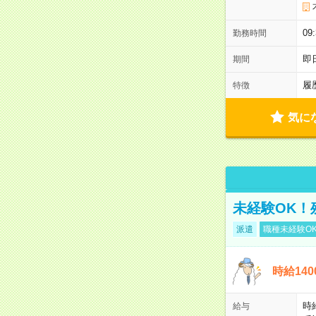
0
勤務時間
即
期間
履
特徴
気に
未経験OK！
派遣
職種未経験O
時給14
時
給与