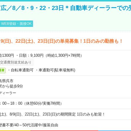
広／8／8・9・22・23日＊自動車ディーラーでの
WEB登録・面接OK
)、9(日)、22日(土)、23日(日)の単発募集！1日のみの勤務も！
1300円 ・日額：9,100円（時給1,300円×7時間）
交通費別途支給あり
・自転車通勤可 ・車通勤可(駐車場無料)
通費
島県呉市
駅から徒歩9分
ディーラー
0：00～18：00（休憩60分/実働7時間）
8(土)、8/9(日)、22日(土)、23日(日)の期間限定 1日のみも歓迎！
歴書不要
/
40～50代活躍中
/
服装自由