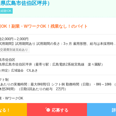
島県広島市佐伯区坪井）
経験OK
日OK！副業・WワークOK！残業なし！のバイト
2,000円～2,000円
試用期間】試用期間あり 試用期間の長さ：3ヶ月 雇用形態、給与は本採用時
交通費別途支給あり
島市佐伯区
島県広島市佐伯区坪井（最寄り駅：広島電鉄2系統宮島線 楽々園駅）
（特定）広域協会 CILあき
フト制
日あたりの実働時間：最大8時間/日 シフト例 勤務時間（日勤）・8時～18時 
休憩2時間）（日勤1回あたりの給与 2万円）
業・WワークOK
なる！
応募する
詳