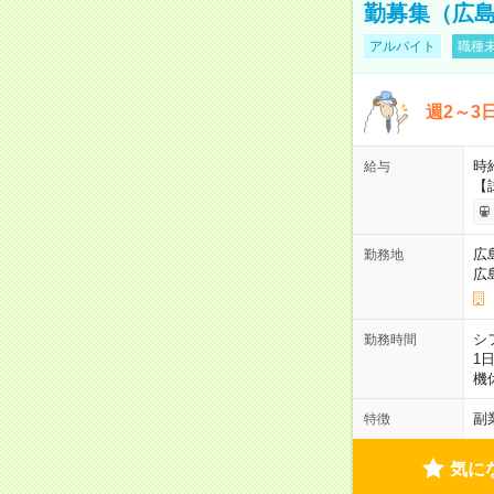
勤募集（広
アルバイト
職種未
週2～3
時給
給与
【
広
勤務地
広
シ
勤務時間
1
機
副
特徴
気に