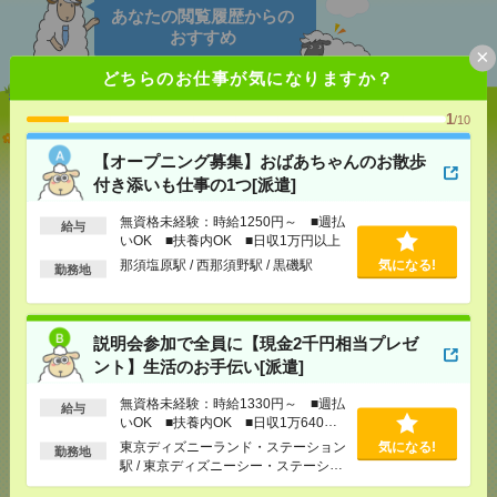
あなたの閲覧履歴からの
おすすめ
×
どちらのお仕事が気になりますか？
1
/10
【オープニング募集】おばあちゃんのお散歩付き添
いも仕事の1つ[派遣]
【オープニング募集】おばあちゃんのお散歩
付き添いも仕事の1つ[派遣]
[給 与]
無資格未経験：時給1250円～ ■週払い
OK ■扶養内OK ■日収1万円以上
無資格未経験：時給1250円～ ■週払
給与
[交通費]
交通費全額支給（ガソリン代もOK！）
いOK ■扶養内OK ■日収1万円以上
気になる！
[勤務地]
那須塩原駅
/
西那須野駅
/
黒磯駅
那須塩原駅 / 西那須野駅 / 黒磯駅
気になる!
勤務地
説明会参加で全員に【現金2千円相当プレゼント】生
活のお手伝い[派遣]
説明会参加で全員に【現金2千円相当プレゼ
ント】生活のお手伝い[派遣]
[給 与]
無資格未経験：時給1330円～ ■週払い
OK ■扶養内OK ■日収1万640円以上
無資格未経験：時給1330円～ ■週払
給与
いOK ■扶養内OK ■日収1万640円
[交通費]
交通費全額支給
以上
気になる！
[勤務地]
東京ディズニーランド・ステーション駅
/
東京ディズニーランド・ステーション
気になる!
勤務地
東京ディズニーシー・ステーション駅
/
リゾートゲ
駅 / 東京ディズニーシー・ステーショ
ートウェイ・ステーション駅
/
…
ン駅 / リゾートゲートウェイ・ステー