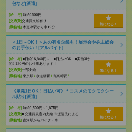
包など[派遣]
[給 与]
時給1500円
[交通費]
交通費支給有り
気になる！
[勤務地]
木更津駅から車19分
＜1日～OK！＞あの有名企業も！展示会や株主総会
のお手伝い！[アルバイト]
[給 与]
■日給16,840円～ ■日払いOK ■実働3時
間5,120円のお仕事あります！
[交通費]
一部支給
気になる！
[勤務地]
東京駅
/
水道橋駅
/
有楽町駅
/
…
《単発1日OK！日払い可》＊コスメのモクモクシー
ル貼り[派遣]
[給 与]
時給1,500円～1,875円
[交通費]
■ 交通費規定内支給 ※派遣先による
気になる！
[勤務地]
古河駅からバイク・車