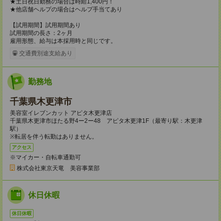
★土日祝日勤務の場合は時給1,400円！
★他店舗ヘルプの場合はヘルプ手当てあり
【試用期間】試用期間あり
試用期間の長さ：2ヶ月
雇用形態、給与は本採用時と同じです。
交通費別途支給あり
勤務地
千葉県木更津市
美容室イレブンカット アピタ木更津店
千葉県木更津市ほたる野4ー2ー48 アピタ木更津1F（最寄り駅：木更津
駅）
※転居を伴う転勤はありません。
アクセス
※マイカー・自転車通勤可
株式会社東京天竜 美容事業部
休日休暇
休日休暇