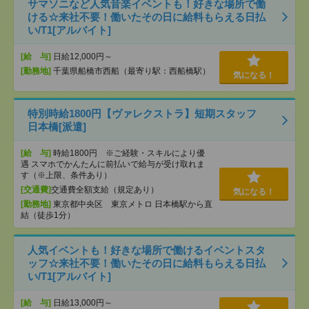
サマソニなど人気音楽イベントも！好きな場所で働
ける☆来社不要！働いたその日に給料もらえる日払
い/T1[アルバイト]
[給 与]
日給12,000円～
[勤務地]
千葉県船橋市西船（最寄り駅：西船橋駅）
気になる！
特別時給1800円【ヴァレクストラ】短期スタッフ
日本橋[派遣]
[給 与]
時給1800円 ※ご経験・スキルにより優
遇 スマホでかんたんに前払いで給与が受け取れま
す（※上限、条件あり）
[交通費]
交通費全額支給（規定あり）
気になる！
[勤務地]
東京都中央区 東京メトロ 日本橋駅から直
結（徒歩1分）
人気イベントも！好きな場所で働けるイベントスタ
ッフ☆来社不要！働いたその日に給料もらえる日払
い/T1[アルバイト]
[給 与]
日給13,000円～