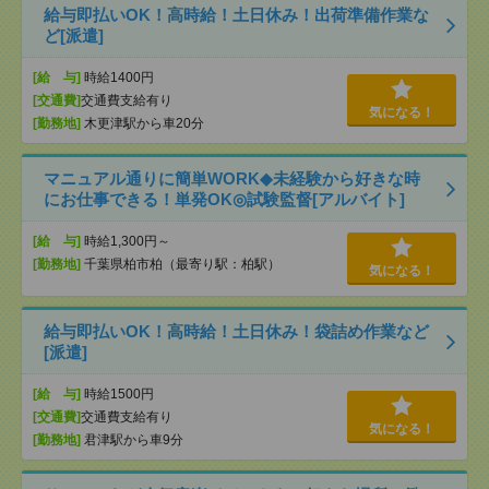
給与即払いOK！高時給！土日休み！出荷準備作業な
ど[派遣]
[給 与]
時給1400円
[交通費]
交通費支給有り
気になる！
[勤務地]
木更津駅から車20分
マニュアル通りに簡単WORK◆未経験から好きな時
にお仕事できる！単発OK◎試験監督[アルバイト]
[給 与]
時給1,300円～
[勤務地]
千葉県柏市柏（最寄り駅：柏駅）
気になる！
給与即払いOK！高時給！土日休み！袋詰め作業など
[派遣]
[給 与]
時給1500円
[交通費]
交通費支給有り
気になる！
[勤務地]
君津駅から車9分