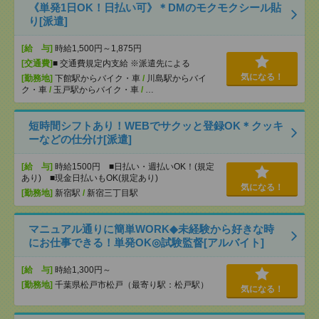
《単発1日OK！日払い可》＊DMのモクモクシール貼
り[派遣]
[給 与]
時給1,500円～1,875円
[交通費]
■ 交通費規定内支給 ※派遣先による
気になる！
[勤務地]
下館駅からバイク・車
/
川島駅からバイ
ク・車
/
玉戸駅からバイク・車
/
…
短時間シフトあり！WEBでサクッと登録OK＊クッキ
ーなどの仕分け[派遣]
[給 与]
時給1500円 ■日払い・週払いOK！(規定
あり) ■現金日払いもOK(規定あり)
気になる！
[勤務地]
新宿駅
/
新宿三丁目駅
マニュアル通りに簡単WORK◆未経験から好きな時
にお仕事できる！単発OK◎試験監督[アルバイト]
[給 与]
時給1,300円～
[勤務地]
千葉県松戸市松戸（最寄り駅：松戸駅）
気になる！