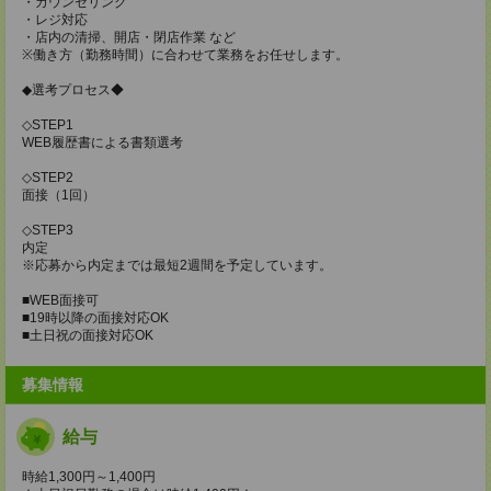
・カウンセリング
・レジ対応
・店内の清掃、開店・閉店作業 など
※働き方（勤務時間）に合わせて業務をお任せします。
◆選考プロセス◆
◇STEP1
WEB履歴書による書類選考
◇STEP2
面接（1回）
◇STEP3
内定
※応募から内定までは最短2週間を予定しています。
■WEB面接可
■19時以降の面接対応OK
■土日祝の面接対応OK
募集情報
給与
時給1,300円～1,400円