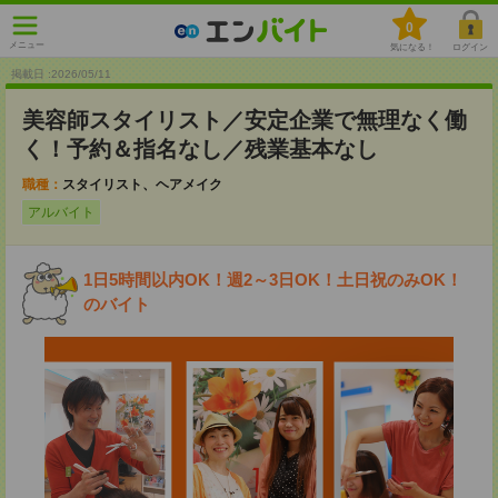
0
メニュー
気になる！
ログイン
掲載日 :2026
/
05
/
11
美容師スタイリスト／安定企業で無理なく働
く！予約＆指名なし／残業基本なし
職種：
スタイリスト、ヘアメイク
アルバイト
1日5時間以内OK！週2～3日OK！土日祝のみOK！
のバイト