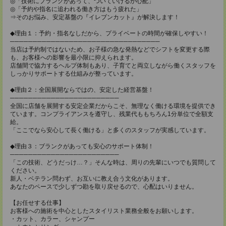
◎「技術にブランクがあって、ついていけるか心配」
◎「予約や指名に追われる働き方はもう疲れた」
⇒そのお悩み、安定基盤の『イレブンカット』が解決します！
◆理由１：予約・指名なしだから、プライベートの時間が確保しやすい！
─────────────────────────────────
当店は予約制ではないため、お子様の急な発熱などでシフトを変更する際
も、お客様への影響を最小限に抑えられます。
店舗間で協力するヘルプ体制もあり、子育てと両立しながら働くスタッフを
しっかりサポートする仕組みが整っています。
◆理由２：全国展開ならではの、安定した経営基盤！
────────────────────────
全国に店舗を展開する安定企業だからこそ、無理なく働ける環境を提供でき
ています。コンプライアンスを遵守し、残業代ももちろん1分単位で全額支
給。
「ここでなら安心して長く働ける」と多くのスタッフが実感しています。
◆理由３：ブランクがあっても安心のサポート体制！
────────────────────────
「この技術、どうだっけ…？」そんな時は、周りの先輩にいつでも質問して
ください。
新人・ベテラン問わず、お互いに教え合う文化があります。
あなたのペースで少しずつ勘を取り戻せるので、心配はいりません。
【お任せする仕事】
お客様への施術を中心としたスタイリスト業務全般をお願いします。
・カット、カラー、シャンプー