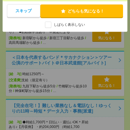
ション駅 / …
【シフト自由・現金手渡しOK】iPhoneなどスマホの
スキップ
どちらも気になる！
充電を繋げるだけ！[派遣]
しばらく表示しない
[給 与]
時給1414円～ ▼日払いOK（規定あ
り） ■初勤務手当あり ※規定による
[勤務地]
新宿駅から徒歩
/
新宿三丁目駅から徒歩
/
気になる！
高田馬場駅から徒歩
/
…
＜日本を代表するバンド＊サカナクション＞ツアー
公演のサポートバイト＠日本武道館[アルバイト]
[給 与]
時給1250円～
[交通費]
支給（規定有り）
気になる！
[勤務地]
九段下駅から徒歩5分
/
竹橋駅から徒歩10
分
/
神保町駅から徒歩15分
/
…
【完全在宅！】難しい業務なし＆電話なし！ゆっく
りの11時～時短＊データ入力・事務[派遣]
[給 与]
◆時給1,700円＊日払い・週払いOK＊昇給
あり♪【月収例】 ・約204,000円 （時給1,700