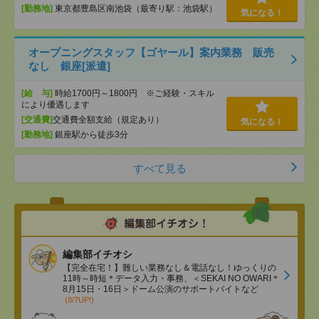
[勤務地]
東京都豊島区南池袋（最寄り駅：池袋駅）
気になる！
オープニングスタッフ【ゴヤール】案内業務 販売
なし 銀座[派遣]
[給 与]
時給1700円～1800円 ※ご経験・スキル
により優遇します
[交通費]
交通費全額支給（規定あり）
気になる！
[勤務地]
銀座駅から徒歩3分
すべて見る
編集部イチオシ
【完全在宅！】難しい業務なし＆電話なし！ゆっくりの
11時～時短＊データ入力・事務、＜SEKAI NO OWARI＊
8月15日・16日＞ドーム公演のサポートバイトなど
(8/7UP!)