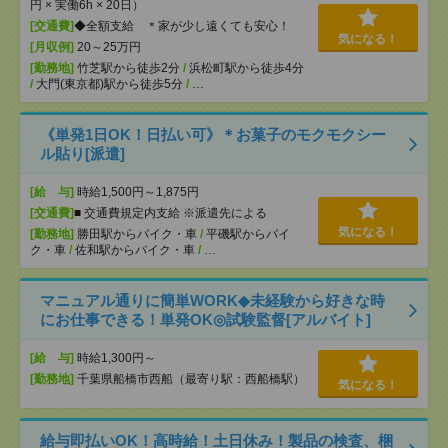
円 × 実働6h × 20日）
[交通費]
◆全額支給 ＊家が少し遠くても安心！
気になる！
[月収例]
20～25万円
[勤務地]
竹芝駅から徒歩2分
/
浜松町駅から徒歩4分
/
大門(東京都)駅から徒歩5分
/
…
《単発1日OK！日払い可》＊お菓子のモクモクシー
ル貼り[派遣]
[給 与]
時給1,500円～1,875円
[交通費]
■ 交通費規定内支給 ※派遣先による
気になる！
[勤務地]
勝田駅からバイク・車
/
平磯駅からバイ
ク・車
/
佐和駅からバイク・車
/
…
マニュアル通りに簡単WORK◆未経験から好きな時
にお仕事できる！単発OK◎試験監督[アルバイト]
[給 与]
時給1,300円～
[勤務地]
千葉県船橋市西船（最寄り駅：西船橋駅）
気になる！
給与即払いOK！高時給！土日休み！製品の検査、梱