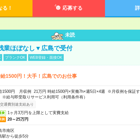
なる！
応募する
詳
未読
残業ほぼなし▼広島で受付
K
ブランクOK
WEB登録・面接OK
給1500円！大手！広島でのお仕事
給1500円 月収例 21万円 時給1500円×実働7h×週5日×4週 ※月収例を保
。※給与即受取りサービス利用可（利用条件有）
交通費別途支給あり
1ヶ月3万円を上限として実費支給
通費
20～25万円
収例
島市南区
島駅から徒歩5分