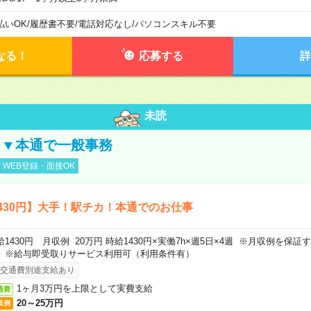
払いOK
/
履歴書不要
/
電話対応なし
/
パソコンスキル不要
なる！
応募する
詳
未読
し▼本通で一般事務
WEB登録・面接OK
430円】大手！駅チカ！本通でのお仕事
給1430円 月収例 20万円 時給1430円×実働7h×週5日×4週 ※月収例を保
。※給与即受取りサービス利用可（利用条件有）
交通費別途支給あり
1ヶ月3万円を上限として実費支給
通費
20～25万円
収例