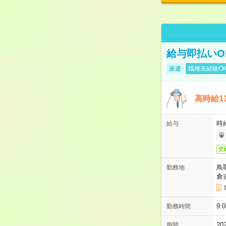
給与即払いO
派遣
職種未経験O
高時給1
時給
給与
交
鳥
勤務地
倉
9
勤務時間
20
期間