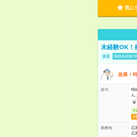
気に
未経験OK！
派遣
職種未経験O
急募！時
時
給与
ん
交
月
広
勤務地
広