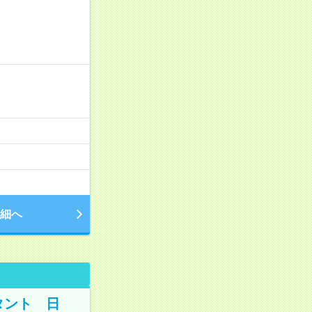
細へ
タント 日