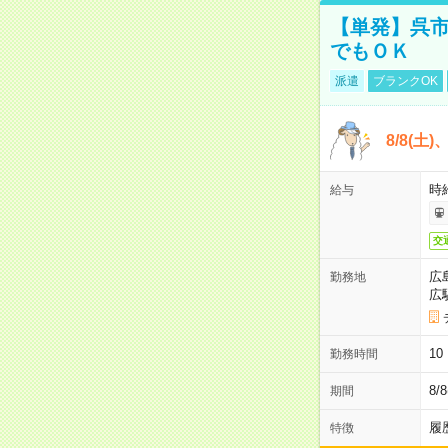
【単発】呉市
でもＯＫ
派遣
ブランクOK
8/8(土
時給
給与
交
広
勤務地
広
1
勤務時間
8/
期間
履
特徴