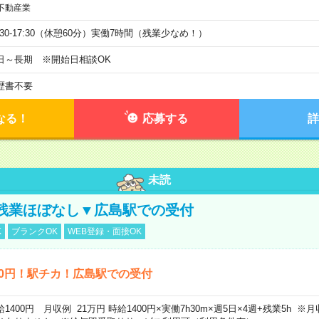
不動産業
9:30-17:30（休憩60分）実働7時間（残業少なめ！）
日～長期 ※開始日相談OK
歴書不要
なる！
応募する
詳
未読
残業ほぼなし▼広島駅での受付
K
ブランクOK
WEB登録・面接OK
00円！駅チカ！広島駅での受付
給1400円 月収例 21万円 時給1400円×実働7h30m×週5日×4週+残業5h 