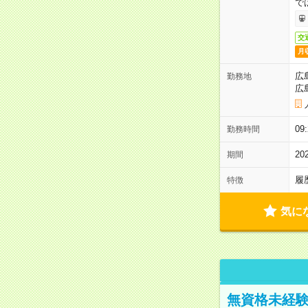
で
交
月
広
勤務地
広
0
勤務時間
2
期間
履
特徴
気に
無資格未経験