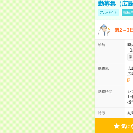
勤募集（広
アルバイト
職種未
週2～3
時給
給与
【
広
勤務地
広
シ
勤務時間
1
機
副
特徴
気に