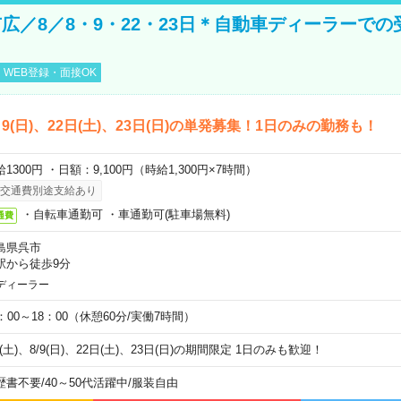
広／8／8・9・22・23日＊自動車ディーラーでの
WEB登録・面接OK
)、9(日)、22日(土)、23日(日)の単発募集！1日のみの勤務も！
1300円 ・日額：9,100円（時給1,300円×7時間）
交通費別途支給あり
・自転車通勤可 ・車通勤可(駐車場無料)
通費
島県呉市
駅から徒歩9分
ディーラー
0：00～18：00（休憩60分/実働7時間）
8(土)、8/9(日)、22日(土)、23日(日)の期間限定 1日のみも歓迎！
歴書不要
/
40～50代活躍中
/
服装自由