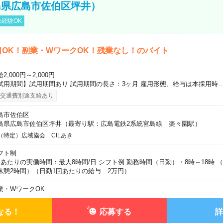
島県広島市佐伯区坪井）
経験OK
日OK！副業・WワークOK！残業なし！のバイト
2,000円～2,000円
試用期間】試用期間あり 試用期間の長さ：3ヶ月 雇用形態、給与は本採用時
交通費別途支給あり
島市佐伯区
島県広島市佐伯区坪井（最寄り駅：広島電鉄2系統宮島線 楽々園駅）
（特定）広域協会 CILあき
フト制
日あたりの実働時間：最大8時間/日 シフト例 勤務時間（日勤）・8時～18時 
休憩2時間）（日勤1回あたりの給与 2万円）
業・WワークOK
なる！
応募する
詳