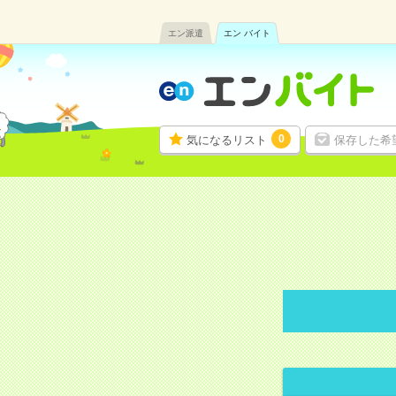
エン派遣
エン バイト
0
気になるリスト
保存した希