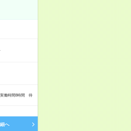
…
（実働時間8時間 待
細へ