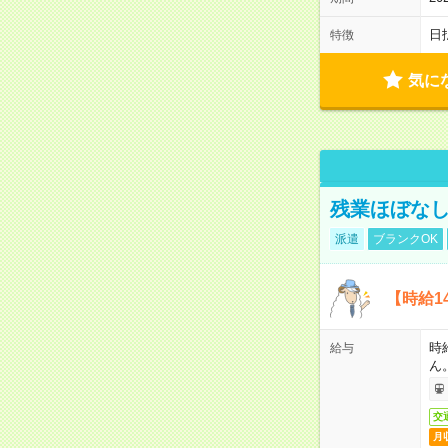
日
特徴
気に
残業ほぼな
派遣
ブランクOK
【時給1
時
給与
ん
交
月