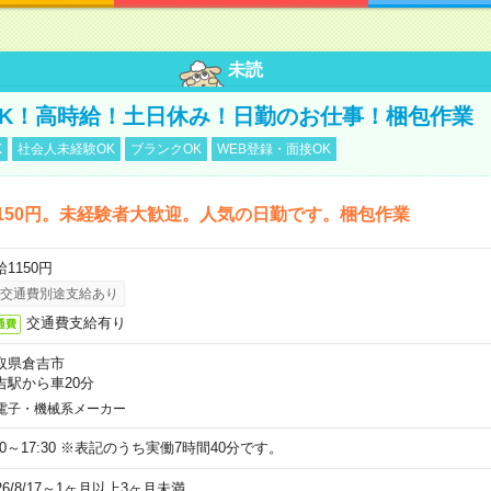
未読
K！高時給！土日休み！日勤のお仕事！梱包作業
K
社会人未経験OK
ブランクOK
WEB登録・面接OK
150円。未経験者大歓迎。人気の日勤です。梱包作業
1150円
交通費別途支給あり
交通費支給有り
通費
取県倉吉市
吉駅から車20分
電子・機械系メーカー
:00～17:30 ※表記のうち実働7時間40分です。
26/8/17～1ヶ月以上3ヶ月未満