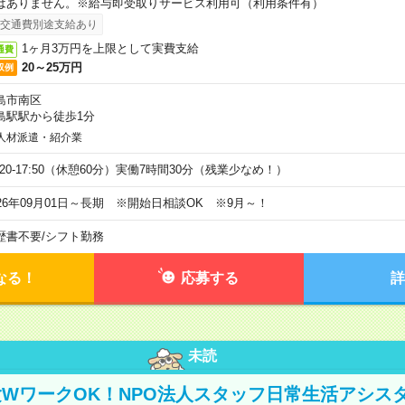
はありません。※給与即受取りサービス利用可（利用条件有）
交通費別途支給あり
1ヶ月3万円を上限として実費支給
通費
20～25万円
収例
島市南区
島駅駅から徒歩1分
人材派遣・紹介業
9:20-17:50（休憩60分）実働7時間30分（残業少なめ！）
026年09月01日～長期 ※開始日相談OK ※9月～！
歴書不要
/
シフト勤務
なる！
応募する
詳
未読
WワークOK！NPO法人スタッフ日常生活アシス