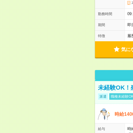
0
勤務時間
即
期間
履
特徴
気に
未経験OK！
派遣
職種未経験O
時給14
時
給与