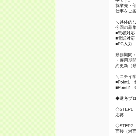
就業先・
仕事をご
＼具体的
今回の募
■患者対応
■電話対応
■PC入力
勤務期間
・雇用期間
約更新（
＼ニチイ
■Poin
■Poin
◆選考プ
◇STEP1
応募
◇STEP2
面接（対面 