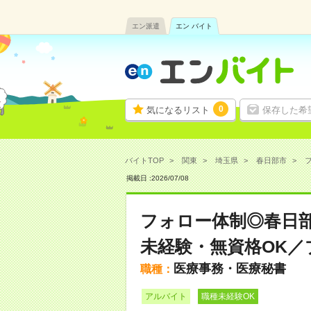
エン派遣
エン バイト
0
気になるリスト
保存した希
バイトTOP
関東
埼玉県
春日部市
掲載日 :
2026
/
07
/
08
フォロー体制◎春日部
未経験・無資格OK／
医療事務・医療秘書
職種：
アルバイト
職種未経験OK