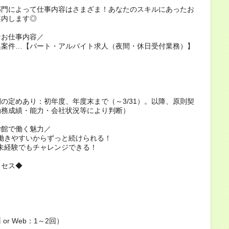
部門によって仕事内容はさまざま！あなたのスキルにあったお
案内します◎
なお仕事内容／
集案件…【パート・アルバイト求人（夜間・休日受付業務）】
：
の定めあり：初年度、年度末まで（～3/31）。以降、原則契
勤務成績・能力・会社状況等により判断）
学館で働く魅力／
t1：働きやすいからずっと続けられる！
t2：未経験でもチャレンジできる！
ロセス◆
or Web：1～2回）