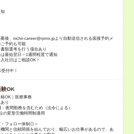
通知
後、nichii-career@rpms.jpより自動送信される面接予約メ
のご予約も可能
に書類選考を行う場合あり
は最短翌日～1週間程度で通知
入社日はご相談OK！
募受付中！
験OK
格OK｜医療事務
限あり
満：夜間勤務を含むため（法令による）
位の変形労働時間制適用
度・フォロー体制◎＞
療機関と信頼関係を結んでおり、幅広いお仕事があるので、あ