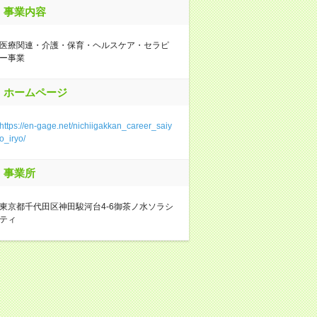
事業内容
医療関連・介護・保育・ヘルスケア・セラピ
ー事業
ホームページ
https://en-gage.net/nichiigakkan_career_saiy
o_iryo/
事業所
東京都千代田区神田駿河台4-6御茶ノ水ソラシ
ティ