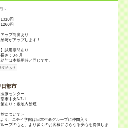
0円～
1310円
1260円
アアップ制度あり
り給与がアップします！
間】試用期間あり
長さ：3ヶ月
、給与は本採用時と同じです。
途支給あり
春日部市
立医療センター
部市中央6-7-1
対策あり：敷地内禁煙
学館について＞
6月より、ニチイ学館は日本生命グループに仲間入り
グループのもと、より多くのお客様にさらなる安心を提供しま