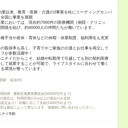
の創業以来、教育・医療・介護の3事業を柱にリーディングカンパ
て全国に事業を展開
業においては、現在約7000件の医療機関（病院・クリニッ
関係を結び、約40000人の仲間たちが働いています。
各種手当や産休・育休などの休暇・休業制度、福利厚生も充実
休の取得率も高く、子育てやご家族の介護とお仕事を両立して
ッフが多数活躍中！
のニチイだからこそ、結婚や転勤等で引越しても別の契約医療
続して就業することが可能で、ライフスタイルに合わせて働く
きる環境が整っています。
部駅 徒歩8分
利用：通勤交通費実費支給(50000円/月まで)
の場合は、利用区間が2㎞以上の場合のみ支給
規定あり)：距離に応じて支給(1600円/日まで)
否は施設によって異なります。面接時に問い合わせください。
ニチイ学館