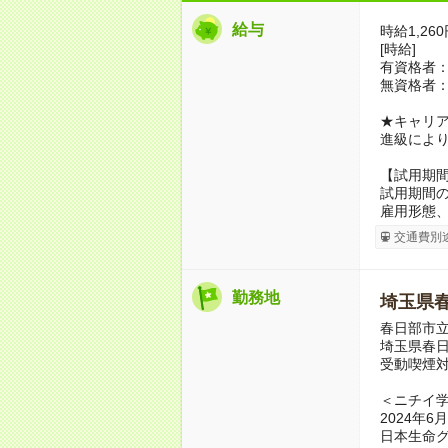
給与
時給1,26
[時給]
有資格者：
無資格者：
★キャリ
進級によ
【試用期
試用期間の
雇用形態
交通費別
勤務地
埼玉県
春日部市
埼玉県春日
受動喫煙
＜ニチイ
2024年
日本生命