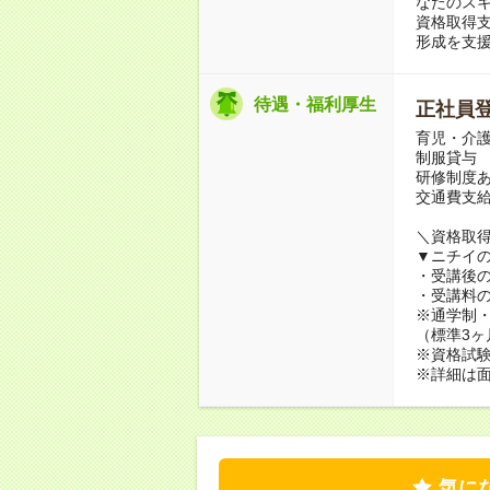
なたのス
資格取得
形成を支
待遇・福利厚生
正社員
育児・介
制服貸与
研修制度
交通費支
＼資格取得
▼ニチイ
・受講後
・受講料の
※通学制
（標準3ヶ
※資格試験
※詳細は
気に