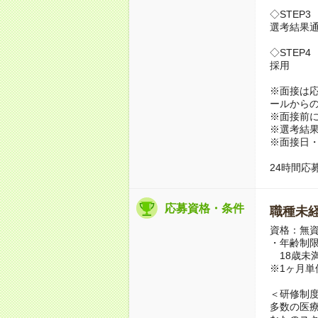
◇STEP3
選考結果
◇STEP4
採用
※面接は応募
ールから
※面接前
※選考結果
※面接日・
24時間応
応募資格・条件
職種未経
資格：無資
・年齢制
18歳未
※1ヶ月単
＜研修制
多数の医