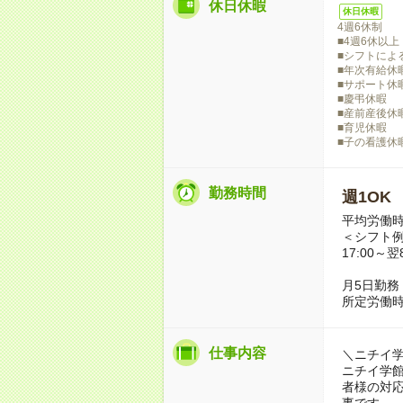
休日休暇
休日休暇
4週6休制
■4週6休以上
■シフトによ
■年次有給休
■サポート休
■慶弔休暇
■産前産後休
■育児休暇
■子の看護休
勤務時間
週1OK
平均労働時
＜シフト
17:00～
月5日勤務
所定労働時
仕事内容
＼ニチイ
ニチイ学
者様の対
事です。