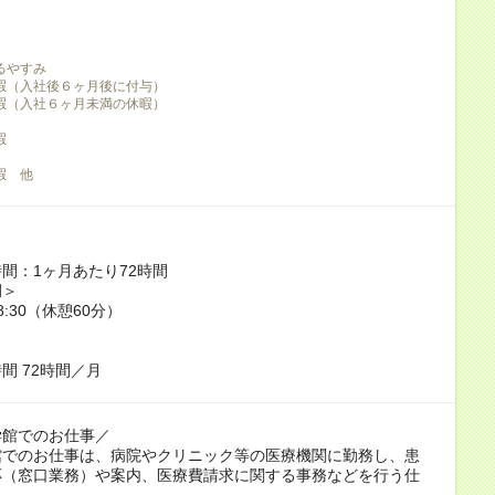
るやすみ
暇（入社後６ヶ月後に付与）
暇（入社６ヶ月未満の休暇）
暇
暇 他
間：1ヶ月あたり72時間
例＞
翌8:30（休憩60分）
間 72時間／月
学館でのお仕事／
館でのお仕事は、病院やクリニック等の医療機関に勤務し、患
応（窓口業務）や案内、医療費請求に関する事務などを行う仕