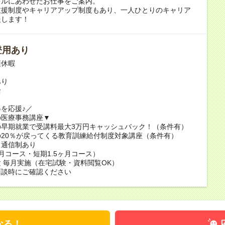
キルにあわせたお仕事をご案内。
支援制度やキャリアアップ制度もあり、一人ひとりのキャリア
援します！
登用あり
護休暇
あり
給
を応援♪／
の医療事務講座▼
の早期就業で受講料最大3万円キャッシュバック！（条件有）
20％が戻ってくる教育訓練給付制度対象講座（条件有）
・通信制あり
月コース・短期1.5ヶ月コース）
 毎月実施（在宅試験・資料閲覧OK）
面談時にご確認ください
なる！