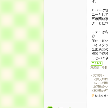
す。
1968年
ニーとし
医療関連事
ク）と信頼
ニチイは
◎
産休・育
いるスタ
全国展開
機関で継
ことので
アクセス
東武線 春日
＜交通費＞
・公共交通機関
※バス利用
・車通勤(社内
※車通勤の可
株式会社