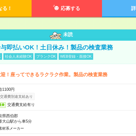
なる！
応募する
詳
未読
与即払いOK！土日休み！製品の検査業務
K
社会人未経験OK
ブランクOK
WEB登録・面接OK
歓迎！座ってできるラクラク作業。製品の検査業務
1100円
交通費別途支給あり
交通費支給有り
通費
取県西伯郡
耆大山駅から車5分
素材系メーカー