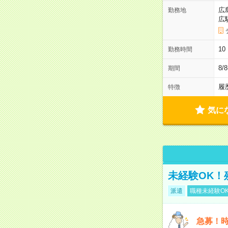
広
勤務地
広
1
勤務時間
8/
期間
履
特徴
気に
未経験OK！
派遣
職種未経験O
急募！時