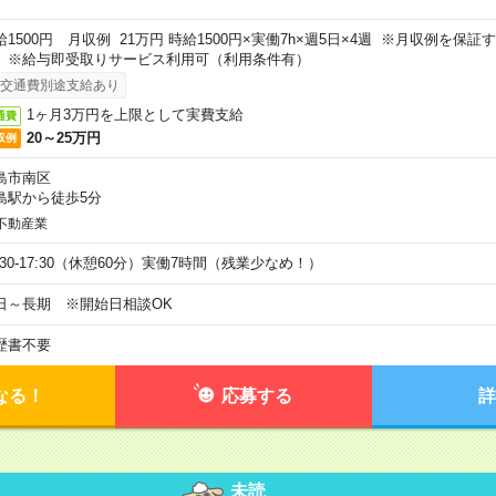
給1500円 月収例 21万円 時給1500円×実働7h×週5日×4週 ※月収例を保
。※給与即受取りサービス利用可（利用条件有）
交通費別途支給あり
1ヶ月3万円を上限として実費支給
通費
20～25万円
収例
島市南区
島駅から徒歩5分
不動産業
9:30-17:30（休憩60分）実働7時間（残業少なめ！）
日～長期 ※開始日相談OK
歴書不要
なる！
応募する
詳
未読