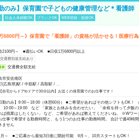
勤のみ】保育園で子どもの健康管理など＊看護師
K
社会人未経験OK
ブランクOK
WEB登録・面接OK
万6800円～》保育園で「看護師」の資格が活かせる！医療行
給2100円～ ■週払いOK ■日収1万6800円以上
交通費別途支給あり
交通費全額支給
通費
島市安佐南区
町(広島県)駅
/
中筋駅
/
高取駅
/
…
【自宅からドアtoドアで30分以内】お近くの保育園でのお仕事です！
日勤のみ】9:00～18:00（休憩60分） ■ご希望があればその他シフトもOK！ （例）
0:00～19:00 など 「家族とお休みを合わせたい」 「余裕を持って夕飯
れば残業はしたくない」 など、ご希望があれば教えてくださいね。 ※Wワー
お仕事で希望する勤務時間と、もう1つのお仕事の勤務時間。 合計で週40時
きません
ヶ月～ ■ご応募から最短3日後に開始可能 9月～、10月スタートもOK！