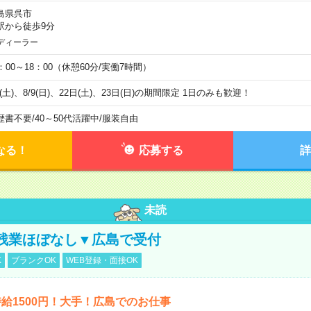
島県呉市
駅から徒歩9分
ディーラー
0：00～18：00（休憩60分/実働7時間）
8(土)、8/9(日)、22日(土)、23日(日)の期間限定 1日のみも歓迎！
歴書不要
/
40～50代活躍中
/
服装自由
なる！
応募する
詳
未読
残業ほぼなし▼広島で受付
K
ブランクOK
WEB登録・面接OK
給1500円！大手！広島でのお仕事