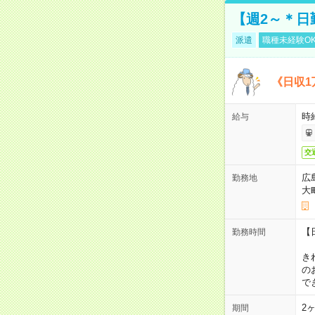
【週2～＊日
派遣
職種未経験O
《日収1
時
給与
交
広
勤務地
大
【
勤務時間
1
き
の
で
2
期間