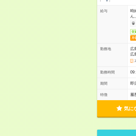
時
給与
ん
交
月
広
勤務地
広
0
勤務時間
即
期間
履
特徴
気に