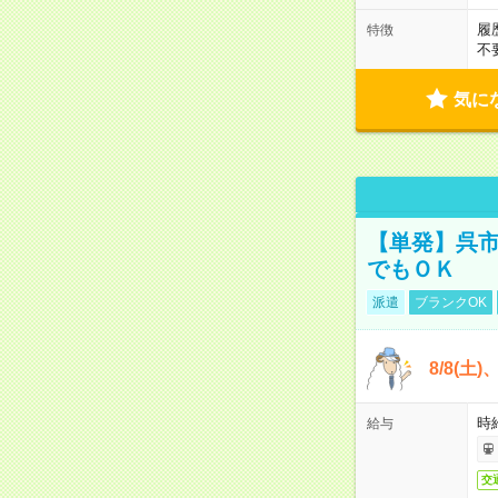
履
特徴
不
気に
【単発】呉市
でもＯＫ
派遣
ブランクOK
8/8(土
時給
給与
交