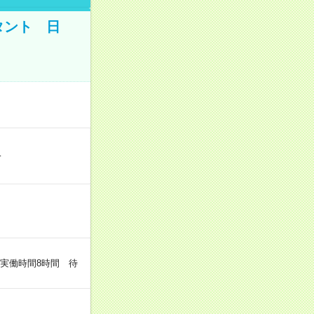
タント 日
…
（実働時間8時間 待