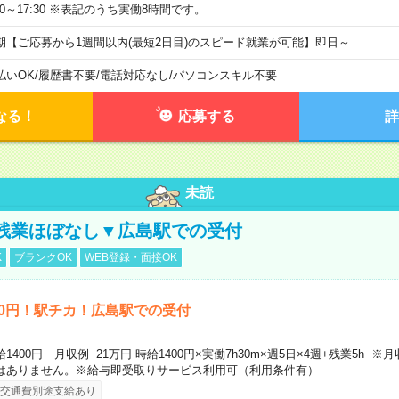
:20～17:30 ※表記のうち実働8時間です。
期【ご応募から1週間以内(最短2日目)のスピード就業が可能】即日～
払いOK
/
履歴書不要
/
電話対応なし
/
パソコンスキル不要
なる！
応募する
詳
未読
残業ほぼなし▼広島駅での受付
K
ブランクOK
WEB登録・面接OK
00円！駅チカ！広島駅での受付
給1400円 月収例 21万円 時給1400円×実働7h30m×週5日×4週+残業5h 
はありません。※給与即受取りサービス利用可（利用条件有）
交通費別途支給あり