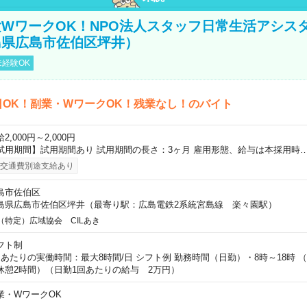
WワークOK！NPO法人スタッフ日常生活アシス
島県広島市佐伯区坪井）
経験OK
日OK！副業・WワークOK！残業なし！のバイト
2,000円～2,000円
試用期間】試用期間あり 試用期間の長さ：3ヶ月 雇用形態、給与は本採用時
交通費別途支給あり
島市佐伯区
島県広島市佐伯区坪井（最寄り駅：広島電鉄2系統宮島線 楽々園駅）
（特定）広域協会 CILあき
フト制
日あたりの実働時間：最大8時間/日 シフト例 勤務時間（日勤）・8時～18時 
休憩2時間）（日勤1回あたりの給与 2万円）
業・WワークOK