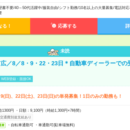
歴書不要
/
40～50代活躍中
/
服装自由
/
シフト勤務
/
10名以上の大量募集
/
電話対応
要
なる！
応募する
詳
未読
広／8／8・9・22・23日＊自動車ディーラーでの
WEB登録・面接OK
)、9(日)、22日(土)、23日(日)の単発募集！1日のみの勤務も！
1300円 ・日額：9,100円（時給1,300円×7時間）
交通費別途支給あり
・自転車通勤可 ・車通勤可(駐車場無料)
通費