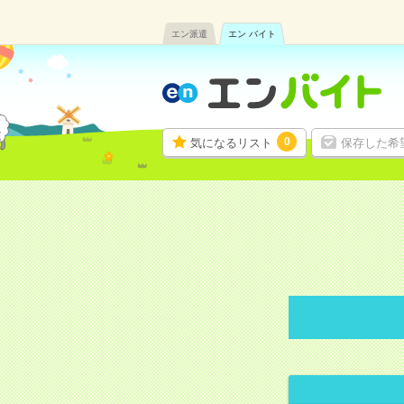
エン派遣
エン バイト
0
気になるリスト
保存した希