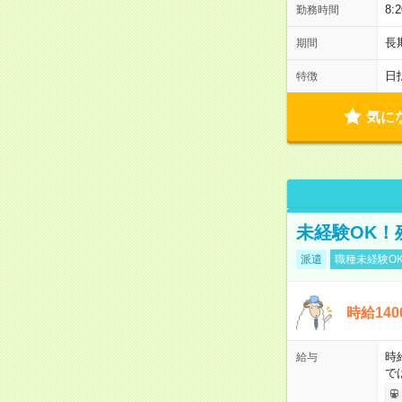
8
勤務時間
長
期間
日
特徴
気に
未経験OK！
派遣
職種未経験O
時給14
時
給与
で