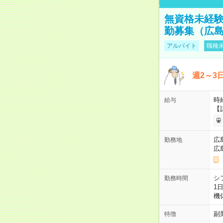
無資格未経験
勤募集（広
アルバイト
職種未
週2～3
時給
給与
【
広
勤務地
広
シ
勤務時間
1
機
副
特徴