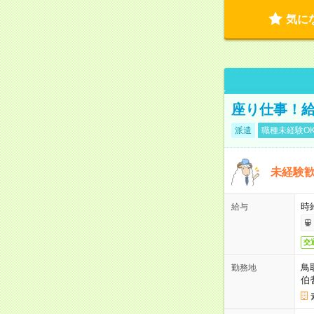
気に
座り仕事！給
派遣
職種未経験O
未経験
時給
給与
交
鳥
勤務地
伯