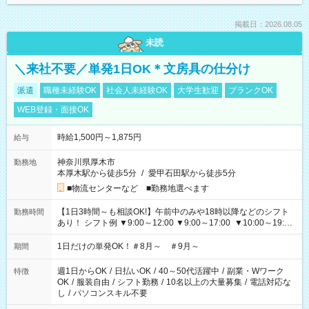
掲載日：2026.08.05
未読
＼来社不要／単発1日OK＊文房具の仕分け
派遣
職種未経験OK
社会人未経験OK
大学生歓迎
ブランクOK
WEB登録・面接OK
時給1,500円～1,875円
給与
神奈川県厚木市
勤務地
本厚木駅から徒歩5分
/
愛甲石田駅から徒歩5分
■物流センターなど ■勤務地選べます
【1日3時間～も相談OK!】午前中のみや18時以降などのシフト
勤務時間
あり！ シフト例 ▼9:00～12:00 ▼9:00～17:00 ▼10:00～19:00
▼18:00～21:00
1日だけの単発OK！＃8月～ ＃9月～
期間
週1日からOK
/
日払いOK
/
40～50代活躍中
/
副業・Wワーク
特徴
OK
/
服装自由
/
シフト勤務
/
10名以上の大量募集
/
電話対応な
し
/
パソコンスキル不要