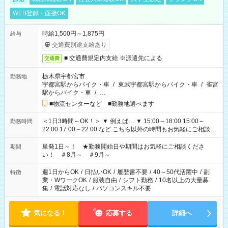
WEB登録・面接OK
時給1,500円～1,875円
給与
交通費別途支給あり
■ 交通費規定内支給 ※派遣先による
交通費
栃木県宇都宮市
勤務地
宇都宮駅からバイク・車
/
東武宇都宮駅からバイク・車
/
雀宮
駅からバイク・車
/
…
■物流センターなど ■勤務地選べます
＜1日3時間～OK！＞ ▼ 例えば… ▼ 15:00～18:00 15:00～
勤務時間
22:00 17:00～22:00 など こちら以外の時間もお気軽にご相談く
ださい！
単発1日～！ ★勤務開始日や期間はお気軽にご相談くださ
期間
い！ ＃8月～ ＃9月～
週1日からOK
/
日払いOK
/
履歴書不要
/
40～50代活躍中
/
副
特徴
業・WワークOK
/
服装自由
/
シフト勤務
/
10名以上の大量募
集
/
電話対応なし
/
パソコンスキル不要
気になる！
応募する
詳細へ