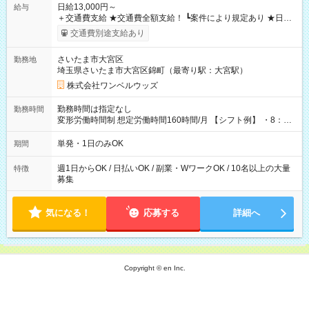
日給13,000円～
給与
＋交通費支給 ★交通費全額支給！ ┗案件により規定あり ★日払
いOK！（規定あり） ┗働いたその日に現金GET♪ お仕事後はコ
交通費別途支給あり
ンビニATMから 日払い分を引き落とせます！ 【試用期間】試
用期間なし
さいたま市大宮区
勤務地
埼玉県さいたま市大宮区錦町（最寄り駅：大宮駅）
株式会社ワンベルウッズ
勤務時間は指定なし
勤務時間
変形労働時間制 想定労働時間160時間/月 【シフト例】 ・8：00
～21：00
単発・1日のみOK
期間
週1日からOK / 日払いOK / 副業・WワークOK / 10名以上の大量
特徴
募集
気になる！
応募する
詳細へ
Copyright © en Inc.