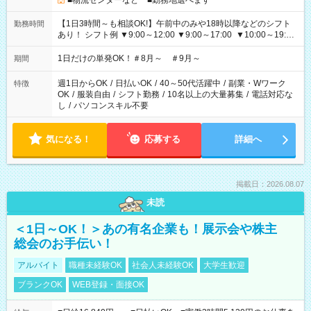
■物流センターなど ■勤務地選べます
【1日3時間～も相談OK!】午前中のみや18時以降などのシフト
勤務時間
あり！ シフト例 ▼9:00～12:00 ▼9:00～17:00 ▼10:00～19:00
▼18:00～21:00
1日だけの単発OK！＃8月～ ＃9月～
期間
週1日からOK
/
日払いOK
/
40～50代活躍中
/
副業・Wワーク
特徴
OK
/
服装自由
/
シフト勤務
/
10名以上の大量募集
/
電話対応な
し
/
パソコンスキル不要
気になる！
応募する
詳細へ
掲載日：2026.08.07
未読
＜1日～OK！＞あの有名企業も！展示会や株主
総会のお手伝い！
アルバイト
職種未経験OK
社会人未経験OK
大学生歓迎
ブランクOK
WEB登録・面接OK