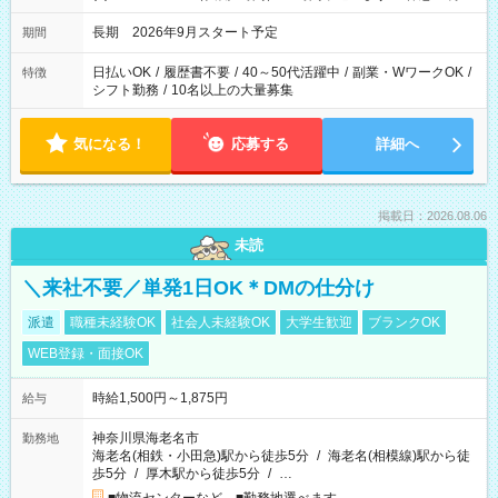
長期 2026年9月スタート予定
期間
日払いOK
/
履歴書不要
/
40～50代活躍中
/
副業・WワークOK
/
特徴
シフト勤務
/
10名以上の大量募集
気になる！
応募する
詳細へ
掲載日：2026.08.06
未読
＼来社不要／単発1日OK＊DMの仕分け
派遣
職種未経験OK
社会人未経験OK
大学生歓迎
ブランクOK
WEB登録・面接OK
時給1,500円～1,875円
給与
神奈川県海老名市
勤務地
海老名(相鉄・小田急)駅から徒歩5分
/
海老名(相模線)駅から徒
歩5分
/
厚木駅から徒歩5分
/
…