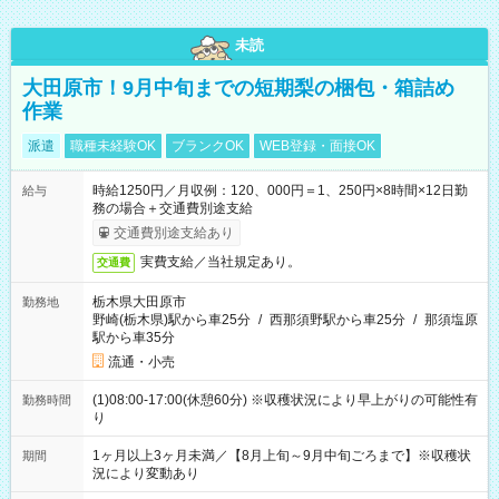
未読
大田原市！9月中旬までの短期梨の梱包・箱詰め
作業
派遣
職種未経験OK
ブランクOK
WEB登録・面接OK
時給1250円／月収例：120、000円＝1、250円×8時間×12日勤
給与
務の場合＋交通費別途支給
交通費別途支給あり
実費支給／当社規定あり。
交通費
栃木県大田原市
勤務地
野崎(栃木県)駅から車25分
/
西那須野駅から車25分
/
那須塩原
駅から車35分
流通・小売
(1)08:00-17:00(休憩60分) ※収穫状況により早上がりの可能性有
勤務時間
り
1ヶ月以上3ヶ月未満／【8月上旬～9月中旬ごろまで】※収穫状
期間
況により変動あり