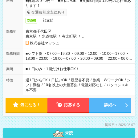
■日給16,840円～ ■日払いOK ■実働3時間5,120円のお仕事あ
給与
ります！
交通費別途支給あり
一部支給
交通費
東京都千代田区
勤務地
東京駅
/
水道橋駅
/
有楽町駅
/
…
株式会社マッシュ
■シフト例 ・07:00～19:30 ・09:00～12:00 ・10:00～17:00 ・
勤務時間
18:00～23:00 ・19:00～07:00 ・20:00～09:00 ・22:00～06:00
etc ★最短で3時間で5,120円のお仕事から 15時間で2万円近く稼
げるお仕事も！ ご希望のお時間に合わせてご紹介！ ※シフトは
■１日のみ・1回だけお仕事OK！
期間
現場によって異なります。 ※勿論、休憩時間はあるのでご安心
ください！
週1日からOK
/
日払いOK
/
履歴書不要
/
副業・WワークOK
/
シ
特徴
フト勤務
/
10名以上の大量募集
/
電話対応なし
/
パソコンスキ
ル不要
気になる！
応募する
詳細へ
掲載日：2026.08.07
未読