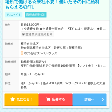
場所で働ける☆来社不要！働いたその日に給料
もらえる◎/T1
アルバイト
職種未経験OK
日給13,000円～
給与
＋交通費支給 ★交通費全額支給！ ┗案件により規定あり ★日払
いOK！（規定あり） ┗働いたその日に現金GET♪ お仕事後はコ
交通費別途支給あり
ンビニATMから 日払い分を引き落とせます！ 【試用期間】試
用期間なし
横浜市港北区
勤務地
神奈川県横浜市港北区（最寄り駅：新横浜駅）
株式会社ワンベルウッズ
勤務時間は指定なし
勤務時間
変形労働時間制 想定労働時間160時間/月 【シフト例】 ・8：00
～21：00
単発・1日のみOK
期間
週1日からOK / 日払いOK / 副業・WワークOK / 10名以上の大量
特徴
募集
気になる！
応募する
詳細へ