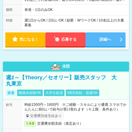
勤務 勤務：月・水・金 休み：火・木・土・日 好きな時にお仕事
可能です！ ※1日あたりの最大実働時間は日勤、夜勤共に勤務し
単発・1日のみOK
期間
た時間になります。
週1日からOK / 日払いOK / 副業・WワークOK / 10名以上の大量
特徴
募集
気になる！
応募する
詳細へ
未読
週2～【Theory／セオリー】販売スタッフ 大
丸東京
派遣
職種未経験OK
大学生歓迎
WEB登録・面接OK
時給1500円～1600円 ※ご経験・スキルにより優遇 スマホでか
給与
んたんに前払いで給与が受け取れます（※上限、条件あり）
交通費別途支給あり
交通費全額支給（規定あり）
交通費