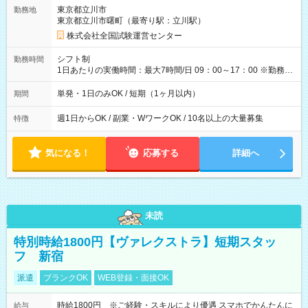
取れます。 ※手数料418円がかかります。 【過去試験日の収入
東京都立川市
勤務地
例】 ・河合塾模擬試験 8:30～17:30（休憩1時間） 時給1,300円
東京都立川市曙町（最寄り駅：立川駅）
×8時間＝日収10,400円＋交通費 ※当日の役割により時給＋100
円の場合あり ・国家試験 7:00～13:30（休憩なし） 時給1,300
株式会社全国試験運営センター
円（役割手当＋100円）×6時間＝日収8,400円＋交通費 【試用期
間】試用期間なし
シフト制
勤務時間
1日あたりの実働時間：最大7時間/日 09：00～17：00 ※勤務時
間は 試験により異なります。
単発・1日のみOK / 短期（1ヶ月以内）
期間
週1日からOK / 副業・WワークOK / 10名以上の大量募集
特徴
気になる！
応募する
詳細へ
未読
特別時給1800円【ヴァレクストラ】短期スタッ
フ 新宿
派遣
ブランクOK
WEB登録・面接OK
時給1800円 ※ご経験・スキルにより優遇 スマホでかんたんに
給与