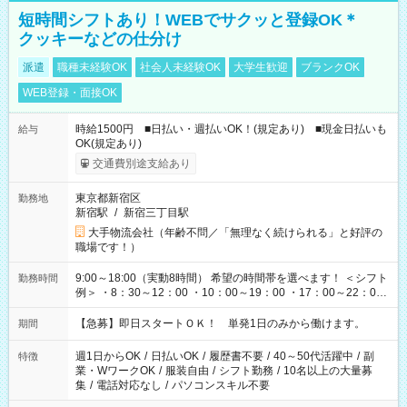
短時間シフトあり！WEBでサクッと登録OK＊
クッキーなどの仕分け
派遣
職種未経験OK
社会人未経験OK
大学生歓迎
ブランクOK
WEB登録・面接OK
時給1500円 ■日払い・週払いOK！(規定あり) ■現金日払いも
給与
OK(規定あり)
交通費別途支給あり
東京都新宿区
勤務地
新宿駅
/
新宿三丁目駅
大手物流会社（年齢不問／「無理なく続けられる」と好評の
職場です！）
9:00～18:00（実動8時間） 希望の時間帯を選べます！ ＜シフト
勤務時間
例＞ ・8：30～12：00 ・10：00～19：00 ・17：00～22：00
・13：00～22：00 ・22：00～翌6：00 など
【急募】即日スタートＯＫ！ 単発1日のみから働けます。
期間
週1日からOK
/
日払いOK
/
履歴書不要
/
40～50代活躍中
/
副
特徴
業・WワークOK
/
服装自由
/
シフト勤務
/
10名以上の大量募
集
/
電話対応なし
/
パソコンスキル不要