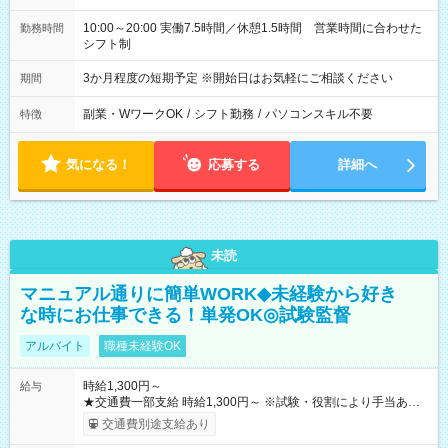
10:00～20:00 実働7.5時間／休憩1.5時間 営業時間に合わせた
勤務時間
シフト制
3か月程度の短期予定 ※開始日はお気軽にご相談ください
期間
副業・WワークOK
/
シフト勤務
/
パソコンスキル不要
特徴
気になる！
応募する
詳細へ
未読
マニュアル通りに簡単WORK◆未経験から好き
な時にお仕事できる！単発OK◎試験監督
アルバイト
職種未経験OK
時給1,300円～
給与
★交通費一部支給 時給1,300円～ ※試験・役割により手当あり
※勤務回数により昇給あり 【即給（前払い）オプションあ
交通費別途支給あり
り！】 希望される場合、勤務から1週間ほどで給与の一部を受け