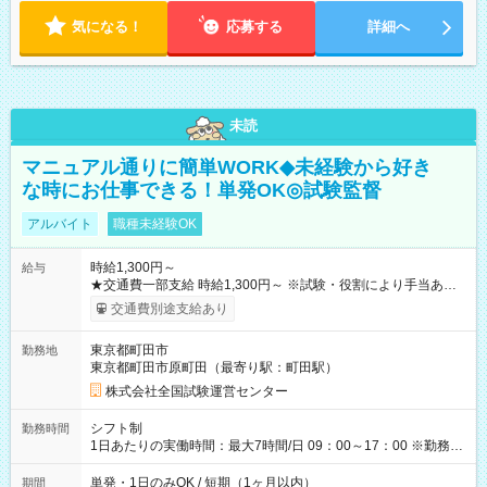
気になる！
応募する
詳細へ
未読
マニュアル通りに簡単WORK◆未経験から好き
な時にお仕事できる！単発OK◎試験監督
アルバイト
職種未経験OK
時給1,300円～
給与
★交通費一部支給 時給1,300円～ ※試験・役割により手当あり
※勤務回数により昇給あり 【即給（前払い）オプションあ
交通費別途支給あり
り！】 希望される場合、勤務から1週間ほどで給与の一部を受け
取れます。 ※手数料418円がかかります。 【過去試験日の収入
東京都町田市
勤務地
例】 ・河合塾模擬試験 8:30～17:30（休憩1時間） 時給1,300円
東京都町田市原町田（最寄り駅：町田駅）
×8時間＝日収10,400円＋交通費 ※当日の役割により時給＋100
円の場合あり ・国家試験 7:00～13:30（休憩なし） 時給1,300
株式会社全国試験運営センター
円（役割手当＋100円）×6時間＝日収8,400円＋交通費 【試用期
間】試用期間なし
シフト制
勤務時間
1日あたりの実働時間：最大7時間/日 09：00～17：00 ※勤務時
間は 試験により異なります。
単発・1日のみOK / 短期（1ヶ月以内）
期間