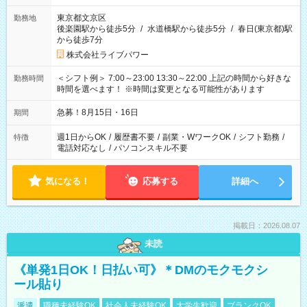
東京都文京区
勤務地
後楽園駅から徒歩5分
/
水道橋駅から徒歩5分
/
春日(東京都)駅
から徒歩7分
株式会社ライブパワー
＜シフト例＞ 7:00～23:00 13:30～22:00 上記の時間から好きな
勤務時間
時間を選べます！ ※時間は変更となる可能性があります
急募！8月15日・16日
期間
週1日からOK
/
履歴書不要
/
副業・WワークOK
/
シフト勤務
/
特徴
電話対応なし
/
パソコンスキル不要
気になる！
応募する
詳細へ
掲載日：2026.08.07
未読
《単発1日OK！日払い可》＊DMのモクモクシ
ール貼り
派遣
職種未経験OK
社会人未経験OK
大学生歓迎
ブランクOK