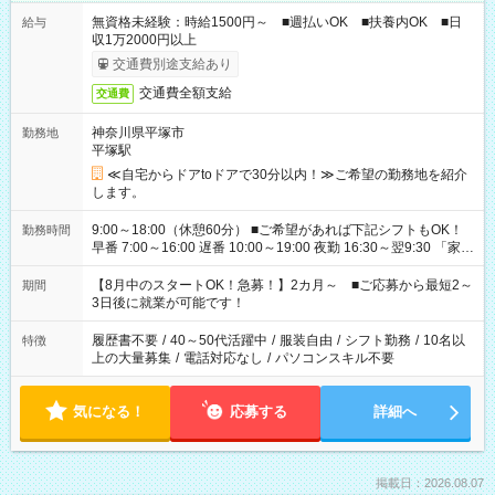
無資格未経験：時給1500円～ ■週払いOK ■扶養内OK ■日
給与
収1万2000円以上
交通費別途支給あり
交通費全額支給
交通費
神奈川県平塚市
勤務地
平塚駅
≪自宅からドアtoドアで30分以内！≫ご希望の勤務地を紹介
します。
9:00～18:00（休憩60分） ■ご希望があれば下記シフトもOK！
勤務時間
早番 7:00～16:00 遅番 10:00～19:00 夜勤 16:30～翌9:30 「家族
と休みを合わせたい」 「余裕を持って夕飯の準備がしたい」
「できれば残業はしたくない」 など、ご希望を教えてください
【8月中のスタートOK！急募！】2カ月～ ■ご応募から最短2～
期間
ね。 ※Wワーク希望の方へ 今ご覧のお仕事で希望する勤務時間
3日後に就業が可能です！
と、もう1つのお仕事の勤務時間。 合計で週40時間を超える場
合は応募できません。
履歴書不要
/
40～50代活躍中
/
服装自由
/
シフト勤務
/
10名以
特徴
上の大量募集
/
電話対応なし
/
パソコンスキル不要
気になる！
応募する
詳細へ
掲載日：2026.08.07