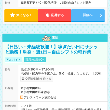
履歴書不要
/
40～50代活躍中
/
服装自由
/
シフト勤務
特徴
気になる！
応募する
詳細へ
未読
【日払い・未経験歓迎！】稼ぎたい日にサクッ
と勤務！単発・週1日～自由シフトの軽作業
アルバイト
職種未経験OK
日給10,305円～37,204円
給与
※経験・能力等を考慮の上、加給・優遇いたします。 【試用期
間】試用期間なし
交通費別途支給あり
東京都世田谷区
勤務地
東京都世田谷区豪徳寺
アシストワーク株式会社
シフト制
勤務時間
1日あたりの実働時間：最大15時間/日 ＜1週間の勤務例＞週3回