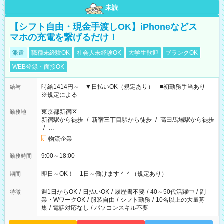
未読
【シフト自由・現金手渡しOK】iPhoneなどス
マホの充電を繋げるだけ！
派遣
職種未経験OK
社会人未経験OK
大学生歓迎
ブランクOK
WEB登録・面接OK
時給1414円～ ▼日払いOK（規定あり） ■初勤務手当あり
給与
※規定による
東京都新宿区
勤務地
新宿駅から徒歩
/
新宿三丁目駅から徒歩
/
高田馬場駅から徒歩
/
…
物流企業
9:00～18:00
勤務時間
即日～OK！ 1日～働けます＾＾（規定あり）
期間
週1日からOK
/
日払いOK
/
履歴書不要
/
40～50代活躍中
/
副
特徴
業・WワークOK
/
服装自由
/
シフト勤務
/
10名以上の大量募
集
/
電話対応なし
/
パソコンスキル不要