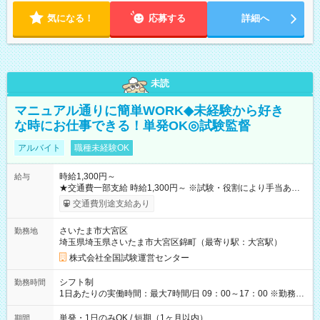
気になる！
応募する
詳細へ
未読
マニュアル通りに簡単WORK◆未経験から好き
な時にお仕事できる！単発OK◎試験監督
アルバイト
職種未経験OK
時給1,300円～
給与
★交通費一部支給 時給1,300円～ ※試験・役割により手当あり
※勤務回数により昇給あり 【即給（前払い）オプションあ
交通費別途支給あり
り！】 希望される場合、勤務から1週間ほどで給与の一部を受け
取れます。 ※手数料418円がかかります。 【過去試験日の収入
さいたま市大宮区
勤務地
例】 ・河合塾模擬試験 8:30～17:30（休憩1時間） 時給1,300円
埼玉県埼玉県さいたま市大宮区錦町（最寄り駅：大宮駅）
×8時間＝日収10,400円＋交通費 ※当日の役割により時給＋100
円の場合あり ・国家試験 7:00～13:30（休憩なし） 時給1,300
株式会社全国試験運営センター
円（役割手当＋100円）×6時間＝日収8,400円＋交通費 【試用期
間】試用期間なし
シフト制
勤務時間
1日あたりの実働時間：最大7時間/日 09：00～17：00 ※勤務時
間は 試験により異なります。
単発・1日のみOK / 短期（1ヶ月以内）
期間