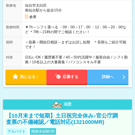
仙台市太白区
勤務地
南仙台駅から徒歩15分
倉庫
▼7h～シフト選べる ・09：00～17：00 ・12：00～20：00な
勤務時間
ど ＊7時～21時の間でご相談ください！
＜急募＞開始日相談～まずはお試し短期 ＊長期もご紹介可能
期間
です！
日払いOK
/
履歴書不要
/
40～50代活躍中
/
服装自由
/
シフト勤
特徴
務
/
10名以上の大量募集
/
パソコンスキル不要
気になる！
応募する
詳細へ
未読
【10月末まで短期】土日祝完全休み♪官公庁調
査票の不備確認／電話対応(1321000MR)
アルバイト
職種未経験OK