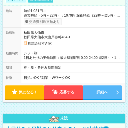
時給1,031円～
給与
通常時給（5時～22時）：1070円 深夜時給（22時～翌5時）：
1378円 高校生時給：1031円 【特別手当】早朝手当（5：00-9：
交通費別途支給あり
00）時給+150円 【試用期間】試用期間あり 試用期間の長さ：1
ヶ月 雇用形態、給与は本採用時と同じです。 試用期間の実態は
秋田県大仙市
勤務地
30日（※条件変更なし）ですが、切り上げで一ヶ月とさせてい
秋田県大仙市大曲戸巻町484-1
ただきます。 研修制度あり：15時間(研修中も同時給）
株式会社すき家
シフト制
勤務時間
1日あたりの実働時間：最大8時間/日 0:00-24:00 週2日～・1日
2h～OK ＜シフト例＞ 〇朝帯 5:00-9:00 〇昼帯 9:00-14:00 〇午
後帯 14:00-18:00 〇夜帯 18:00-22:00 〇深夜帯 22:00-翌5:00 基
春・夏・冬休み期間限定
期間
本は固定シフトですが家庭の都合などイレギュラーには対応し
ます♪
日払いOK / 副業・WワークOK
特徴
気になる！
応募する
詳細へ
未読