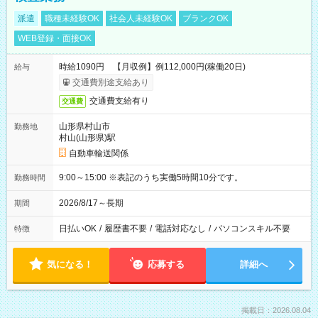
派遣
職種未経験OK
社会人未経験OK
ブランクOK
WEB登録・面接OK
時給1090円 【月収例】例112,000円(稼働20日)
給与
交通費別途支給あり
交通費支給有り
交通費
山形県村山市
勤務地
村山(山形県)駅
自動車輸送関係
9:00～15:00 ※表記のうち実働5時間10分です。
勤務時間
2026/8/17～長期
期間
日払いOK
/
履歴書不要
/
電話対応なし
/
パソコンスキル不要
特徴
気になる！
応募する
詳細へ
掲載日：2026.08.04