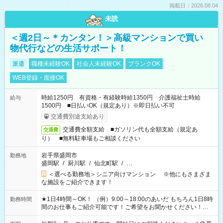
掲載日：2026.08.04
未読
＜週2日～＊カンタン！＞高級マンションで買い
物代行などの生活サポート！
派遣
職種未経験OK
社会人未経験OK
ブランクOK
WEB登録・面接OK
時給1250円 有資格・有経験時給1350円 介護福祉士時給
給与
1500円 ■日払いOK（規定あり）※即日払い不可
交通費別途支給あり
交通費全額支給 ■ガソリン代も全額支給（規定あ
交通費
り） ■無料駐車場もご相談ください
岩手県盛岡市
勤務地
盛岡駅
/
厨川駅
/
仙北町駅
/
…
＜選べる勤務地＞シニア向けマンション ※他にもさまざま
な施設をご紹介できます！
★1日4時間～OK！ （例）9:00～18:00のあいだ もちろん1日8時
勤務時間
間のお仕事もご紹介可能です！ご希望をお聞かせください！★
家庭の都合でお休みが必要な場合も遠慮なくご相談ください。