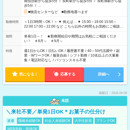
南仙台駅から徒歩5分
/
長町駅から徒歩5分
/
長町南駅から徒
歩5分
/
…
■物流センターなど ■勤務地選べます
＜1日3時間～OK！＞ ▼ 例えば… ▼ 15:00～18:00 15:00～
勤務時間
22:00 17:00～22:00 など こちら以外の時間もお気軽にご相談く
ださい！
単発1日～！ ★勤務開始日や期間はお気軽にご相談くださ
期間
い！ ＃8月～ ＃9月～
週1日からOK
/
日払いOK
/
履歴書不要
/
40～50代活躍中
/
副
特徴
業・WワークOK
/
服装自由
/
シフト勤務
/
10名以上の大量募
集
/
電話対応なし
/
パソコンスキル不要
気になる！
応募する
詳細へ
掲載日：2026.08.08
未読
＼来社不要／単発1日OK＊お菓子の仕分け
派遣
職種未経験OK
社会人未経験OK
大学生歓迎
ブランクOK
WEB登録・面接OK