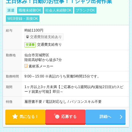
土日休み！日勤のお仕事！Ｔシャツ出荷作業
派遣
職種未経験OK
社会人未経験OK
ブランクOK
WEB登録・面接OK
時給1100円
給与
交通費別途支給あり
交通費支給有り
交通費
仙台市宮城野区
勤務地
陸前高砂駅から徒歩7分
素材系メーカー
9:00～15:00 ※表記のうち実働5時間15分です。
勤務時間
1ヶ月以上3ヶ月未満【ご応募から1週間以内(最短2日目)のスピ
期間
ード就業が可能】即日～
履歴書不要
/
電話対応なし
/
パソコンスキル不要
特徴
気になる！
応募する
詳細へ