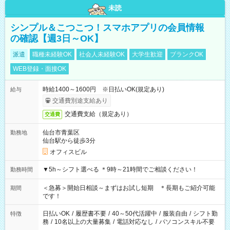
未読
シンプル＆こつこつ！スマホアプリの会員情報
の確認【週3日～OK】
派遣
職種未経験OK
社会人未経験OK
大学生歓迎
ブランクOK
WEB登録・面接OK
時給1400～1600円 ※日払いOK(規定あり)
給与
交通費別途支給あり
交通費支給（規定あり）
交通費
仙台市青葉区
勤務地
仙台駅から徒歩3分
オフィスビル
▼5h～シフト選べる ＊9時～21時間でご相談ください！
勤務時間
＜急募＞開始日相談～まずはお試し短期 ＊長期もご紹介可能
期間
です！
日払いOK
/
履歴書不要
/
40～50代活躍中
/
服装自由
/
シフト勤
特徴
務
/
10名以上の大量募集
/
電話対応なし
/
パソコンスキル不要