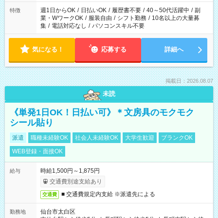
週1日からOK
/
日払いOK
/
履歴書不要
/
40～50代活躍中
/
副
特徴
業・WワークOK
/
服装自由
/
シフト勤務
/
10名以上の大量募
集
/
電話対応なし
/
パソコンスキル不要
気になる！
応募する
詳細へ
掲載日：2026.08.07
未読
《単発1日OK！日払い可》＊文房具のモクモク
シール貼り
派遣
職種未経験OK
社会人未経験OK
大学生歓迎
ブランクOK
WEB登録・面接OK
時給1,500円～1,875円
給与
交通費別途支給あり
■ 交通費規定内支給 ※派遣先による
交通費
仙台市太白区
勤務地