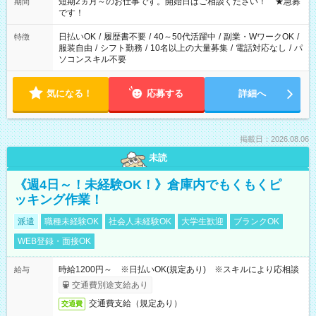
※週最低15時間以上の勤務が必要です
短期2ヵ月～のお仕事です。開始日はご相談ください！ ★急募
期間
です！
日払いOK
/
履歴書不要
/
40～50代活躍中
/
副業・WワークOK
/
特徴
服装自由
/
シフト勤務
/
10名以上の大量募集
/
電話対応なし
/
パ
ソコンスキル不要
気になる！
応募する
詳細へ
掲載日：2026.08.06
未読
《週4日～！未経験OK！》倉庫内でもくもくピ
ッキング作業！
派遣
職種未経験OK
社会人未経験OK
大学生歓迎
ブランクOK
WEB登録・面接OK
時給1200円～ ※日払いOK(規定あり) ※スキルにより応相談
給与
交通費別途支給あり
交通費支給（規定あり）
交通費