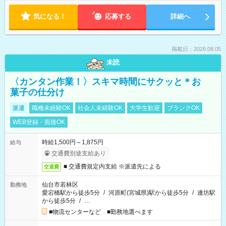
気になる！
応募する
詳細へ
掲載日：2026.08.05
未読
〈カンタン作業！〉スキマ時間にサクッと＊お
菓子の仕分け
派遣
職種未経験OK
社会人未経験OK
大学生歓迎
ブランクOK
WEB登録・面接OK
時給1,500円～1,875円
給与
交通費別途支給あり
■ 交通費規定内支給 ※派遣先による
交通費
仙台市若林区
勤務地
愛宕橋駅から徒歩5分
/
河原町(宮城県)駅から徒歩5分
/
連坊駅
から徒歩5分
/
…
■物流センターなど ■勤務地選べます