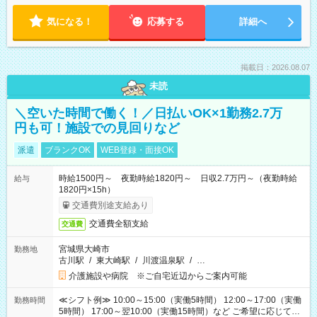
気になる！
応募する
詳細へ
掲載日：2026.08.07
未読
＼空いた時間で働く！／日払いOK×1勤務2.7万
円も可！施設での見回りなど
派遣
ブランクOK
WEB登録・面接OK
時給1500円～ 夜勤時給1820円～ 日収2.7万円～（夜勤時給
給与
1820円×15h）
交通費別途支給あり
交通費全額支給
交通費
宮城県大崎市
勤務地
古川駅
/
東大崎駅
/
川渡温泉駅
/
…
介護施設や病院 ※ご自宅近辺からご案内可能
≪シフト例≫ 10:00～15:00（実働5時間） 12:00～17:00（実働
勤務時間
5時間） 17:00～翌10:00（実働15時間）など ご希望に応じて、