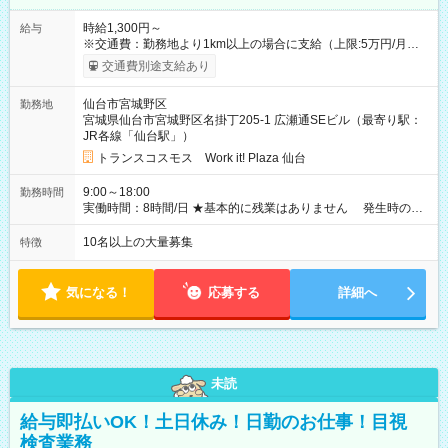
時給1,300円～
給与
※交通費：勤務地より1km以上の場合に支給（上限:5万円/月・
2,500円/日） ※残業代：残業発生時は1分単位で支給 ※研修中の
交通費別途支給あり
給与変動なし ＜ 収入例 ＞ ■週5日勤務の場合… 月収22万8,800
円以上可能 ※交通費別途支給 （時給1,300円×8時間×22日） ■週
仙台市宮城野区
勤務地
4日勤務の場合… 月収16万6,400円以上可能 ※交通費別途支給
宮城県仙台市宮城野区名掛丁205-1 広瀬通SEビル（最寄り駅：
（時給1,300円×8時間×16日） 【試用期間】試用期間なし
JR各線「仙台駅」）
トランスコスモス Work it! Plaza 仙台
9:00～18:00
勤務時間
実働時間：8時間/日 ★基本的に残業はありません 発生時の残
業代は1分単位で支給いたします
10名以上の大量募集
特徴
気になる！
応募する
詳細へ
未読
給与即払いOK！土日休み！日勤のお仕事！目視
検査業務