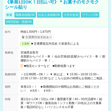
《単発1日OK！日払い可》＊お菓子のモクモク
シール貼り
派遣
職種未経験OK
社会人未経験OK
大学生歓迎
ブランクOK
WEB登録・面接OK
時給1,500円～1,875円
給与
交通費別途支給あり
■ 交通費規定内支給 ※派遣先による
交通費
宮城県名取市
勤務地
名取駅からバイク・車
/
仙台空港(鉄道)駅からバイク・車
/
館
腰駅からバイク・車
/
…
■物流センターなど ■勤務地選べます
＜1日3時間～OK！＞ ▼ 例えば… ▼ 15:00～18:00 15:00～
勤務時間
22:00 17:00～22:00 など こちら以外の時間もお気軽にご相談く
ださい！
単発1日～！ ★勤務開始日や期間はお気軽にご相談くださ
期間
い！ ＃8月～ ＃9月～
週1日からOK
/
日払いOK
/
履歴書不要
/
40～50代活躍中
/
副
特徴
業・WワークOK
/
服装自由
/
シフト勤務
/
10名以上の大量募
集
/
電話対応なし
/
パソコンスキル不要