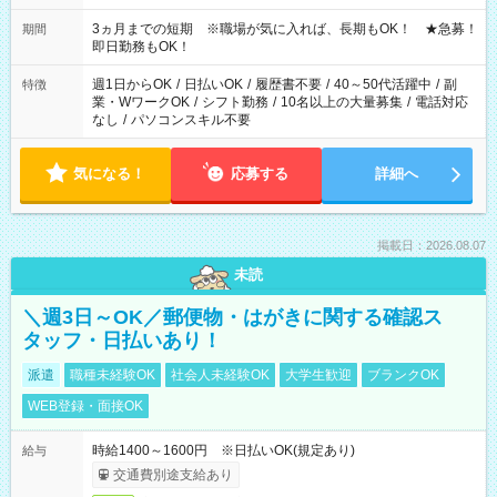
働く時間は調整できます！ お気軽に担当へ相談ください！
3ヵ月までの短期 ※職場が気に入れば、長期もOK！ ★急募！
期間
即日勤務もOK！
週1日からOK
/
日払いOK
/
履歴書不要
/
40～50代活躍中
/
副
特徴
業・WワークOK
/
シフト勤務
/
10名以上の大量募集
/
電話対応
なし
/
パソコンスキル不要
気になる！
応募する
詳細へ
掲載日：2026.08.07
未読
＼週3日～OK／郵便物・はがきに関する確認ス
タッフ・日払いあり！
派遣
職種未経験OK
社会人未経験OK
大学生歓迎
ブランクOK
WEB登録・面接OK
時給1400～1600円 ※日払いOK(規定あり)
給与
交通費別途支給あり