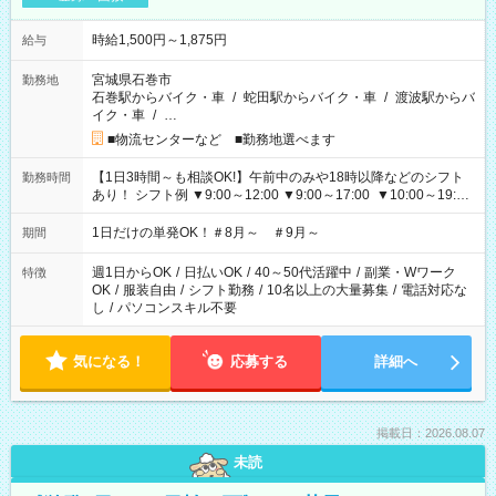
時給1,500円～1,875円
給与
宮城県石巻市
勤務地
石巻駅からバイク・車
/
蛇田駅からバイク・車
/
渡波駅からバ
イク・車
/
…
■物流センターなど ■勤務地選べます
【1日3時間～も相談OK!】午前中のみや18時以降などのシフト
勤務時間
あり！ シフト例 ▼9:00～12:00 ▼9:00～17:00 ▼10:00～19:00
▼18:00～21:00
1日だけの単発OK！＃8月～ ＃9月～
期間
週1日からOK
/
日払いOK
/
40～50代活躍中
/
副業・Wワーク
特徴
OK
/
服装自由
/
シフト勤務
/
10名以上の大量募集
/
電話対応な
し
/
パソコンスキル不要
気になる！
応募する
詳細へ
掲載日：2026.08.07
未読