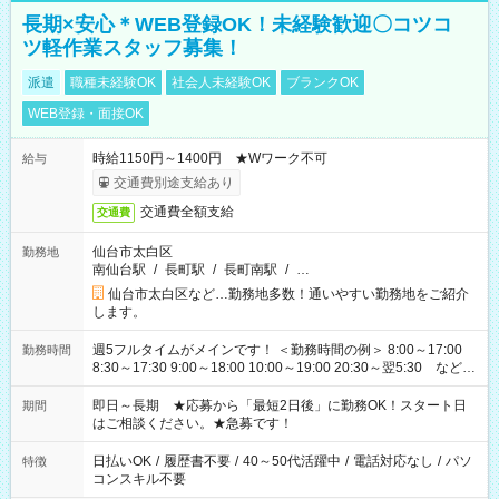
長期×安心＊WEB登録OK！未経験歓迎〇コツコ
ツ軽作業スタッフ募集！
派遣
職種未経験OK
社会人未経験OK
ブランクOK
WEB登録・面接OK
時給1150円～1400円 ★Wワーク不可
給与
交通費別途支給あり
交通費全額支給
交通費
仙台市太白区
勤務地
南仙台駅
/
長町駅
/
長町南駅
/
…
仙台市太白区など…勤務地多数！通いやすい勤務地をご紹介
します。
週5フルタイムがメインです！ ＜勤務時間の例＞ 8:00～17:00
勤務時間
8:30～17:30 9:00～18:00 10:00～19:00 20:30～翌5:30 など ★
その他にも勤務時間多数！ 日勤のみ、残業なし、交替制など
ご希望を教えてください！
即日～長期 ★応募から「最短2日後」に勤務OK！スタート日
期間
はご相談ください。★急募です！
日払いOK
/
履歴書不要
/
40～50代活躍中
/
電話対応なし
/
パソ
特徴
コンスキル不要