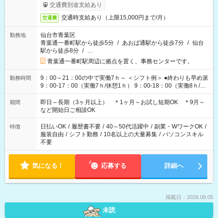
交通費別途支給あり
交通時支給あり（上限15,000円まで/月）
交通費
仙台市青葉区
勤務地
青葉通一番町駅から徒歩5分
/
あおば通駅から徒歩7分
/
仙台
駅から徒歩8分
/
…
青葉通一番町駅周辺に拠点を置く、事務センターです。
9：00～21：00の中で実働7ｈ～ ＜シフト例＞ ●終わりも早め派
勤務時間
9：00-17：00（実働7ｈ/休憩1ｈ） 9：00-18：00（実働8ｈ/休
憩1ｈ） 10：00-19：00（実働8ｈ/休憩1ｈ） ●朝ゆっくり派
11：00-20：00（実働8ｈ/休憩1ｈ） 12：00-20：00（実働7ｈ/
即日～長期（3ヶ月以上） ＊1ヶ月～お試し短期OK ＊9月～
期間
休憩1ｈ） 12：00-21：00（実働8ｈ/休憩1ｈ） 13：00-22：
など開始日ご相談OK
00（実働8ｈ/休憩1ｈ） ＊時間帯固定OK
日払いOK
/
履歴書不要
/
40～50代活躍中
/
副業・WワークOK
/
特徴
服装自由
/
シフト勤務
/
10名以上の大量募集
/
パソコンスキル
不要
気になる！
応募する
詳細へ
掲載日：2026.08.05
未読