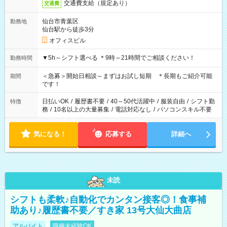
交通費支給（規定あり）
交通費
仙台市青葉区
勤務地
仙台駅から徒歩3分
オフィスビル
▼5h～シフト選べる ＊9時～21時間でご相談ください！
勤務時間
＜急募＞開始日相談～まずはお試し短期 ＊長期もご紹介可能
期間
です！
日払いOK
/
履歴書不要
/
40～50代活躍中
/
服装自由
/
シフト勤
特徴
務
/
10名以上の大量募集
/
電話対応なし
/
パソコンスキル不要
気になる！
応募する
詳細へ
未読
シフトも柔軟♪自動化でカンタン接客◎！食事補
助あり♪履歴書不要／すき家 13号大仙大曲店
アルバイト
職種未経験OK