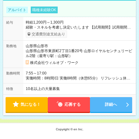
アルバイト
職種未経験OK
時給1,200円～1,300円
給与
経験・スキルを考慮し決定いたします 【試用期間】試用期間あ
り 試用期間の長さ：1ヶ月 雇用形態、給与は本採用時と同じで
交通費別途支給あり
す。
山形県山形市
勤務地
山形県山形市東原町2丁目1番20号 山形ロイヤルセンチュリービ
ル2階（最寄り駅：山形駅）
株式会社ウィルオブ・ワーク
7:55～17:00
勤務時間
実働時間：8時間/日 実働8時間（休憩65分） リフレッシュ休憩
あり（有給） 残業月5～10時間未満
10名以上の大量募集
特徴
気になる！
応募する
詳細へ
Copyright © en Inc.