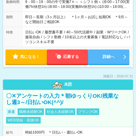
9：00～19：00の中で実働7ｈ～ ＜シフト例＞ □9:00～17:00(実
勤務時間
働7h/休憩1h) □9:00～18:00(実働8h/休憩1h) □10:00～18:00(実
働7h/休憩1h) □10:00～19:00(実働8h/休憩1h) ＊時間固定ＯＫ
即日～長期（3ヶ月以上） ＊1ヶ月～お試し短期OK ＊9月～
期間
など開始日ご相談OK
日払いOK
/
履歴書不要
/
40～50代活躍中
/
副業・WワークOK
/
特徴
服装自由
/
シフト勤務
/
10名以上の大量募集
/
電話対応なし
/
パ
ソコンスキル不要
気になる！
応募する
詳細へ
掲載日：2026.07.31
未読
〇✕アンケートの入力＊朝ゆっくりOK/残業な
し週3～/日払いOK(^^)/
派遣
職種未経験OK
社会人未経験OK
ブランクOK
WEB登録・面接OK
時給1600円 ＊日払い・週払いOK
給与