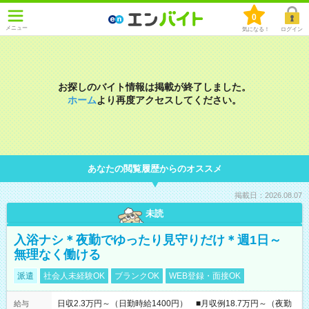
0
メニュー
気になる！
ログイン
お探しのバイト情報は掲載が終了しました。
ホーム
より再度アクセスしてください。
あなたの閲覧履歴からのオススメ
掲載日：2026.08.07
未読
入浴ナシ＊夜勤でゆったり見守りだけ＊週1日～
無理なく働ける
派遣
社会人未経験OK
ブランクOK
WEB登録・面接OK
日収2.3万円～（日勤時給1400円） ■月収例18.7万円～（夜勤
給与