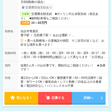
月8回勤務の場合）
交通費別途支給あり
交通費全額支給 ■ガソリン代も全額支給（規定あ
交通費
り） ■無料駐車場もご相談ください
15～20万円
月収例
仙台市青葉区
勤務地
愛子駅
/
北四番丁駅
/
あおば通駅
/
…
＜選べる勤務地＞介護施設や病院 ※ご自宅の近くなど、お
好きな場所を選べます！
＜例＞ 夜勤（例） 16：00～翌9：00 16：30～翌9：30 17：00
勤務時間
～翌10：00 ※勤務時間は施設によって異なります 「土日祝は休
みたい」 「しっかり稼ぎたい」 「もう少し遅い時間から始めた
い」など ご希望にあったお仕事をご案内いたします。 ※未経験
短期2ヵ月～のお仕事です。開始日はご相談ください！ ★急募
期間
の方の場合は1～2ヶ月間は日中での仕事を経験いただき、 お
です！
仕事に慣れてからの夜勤になります。 ★家庭の都合でお休みが
必要な場合も遠慮なくご相談ください。
週1日からOK
/
日払いOK
/
履歴書不要
/
40～50代活躍中
/
副
特徴
業・WワークOK
/
服装自由
/
シフト勤務
/
10名以上の大量募
集
/
電話対応なし
/
パソコンスキル不要
気になる！
応募する
詳細へ