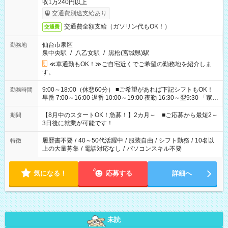
収1万240円以上
交通費別途支給あり
交通費全額支給（ガソリン代もOK！）
交通費
仙台市泉区
勤務地
泉中央駅
/
八乙女駅
/
黒松(宮城県)駅
≪車通勤もOK！≫ご自宅近くでご希望の勤務地を紹介しま
す。
9:00～18:00（休憩60分） ■ご希望があれば下記シフトもOK！
勤務時間
早番 7:00～16:00 遅番 10:00～19:00 夜勤 16:30～翌9:30 「家族
と休みを合わせたい」 「余裕を持って夕飯の準備がしたい」
「できれば残業はしたくない」 など、ご希望を教えてください
【8月中のスタートOK！急募！】2カ月～ ■ご応募から最短2～
期間
ね。 ※Wワーク希望の方へ 今ご覧のお仕事で希望する勤務時間
3日後に就業が可能です！
と、もう1つのお仕事の勤務時間。 合計で週40時間を超える場
合は応募できません。
履歴書不要
/
40～50代活躍中
/
服装自由
/
シフト勤務
/
10名以
特徴
上の大量募集
/
電話対応なし
/
パソコンスキル不要
気になる！
応募する
詳細へ
未読