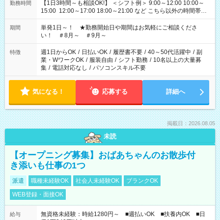
【1日3時間～も相談OK!】 ＜シフト例＞ 9:00～12:00 10:00～
勤務時間
15:00 12:00～17:00 18:00～21:00 など こちら以外の時間帯も
お気軽にご相談ください！
単発1日～！ ★勤務開始日や期間はお気軽にご相談くださ
期間
い！ ＃8月～ ＃9月～
週1日からOK
/
日払いOK
/
履歴書不要
/
40～50代活躍中
/
副
特徴
業・WワークOK
/
服装自由
/
シフト勤務
/
10名以上の大量募
集
/
電話対応なし
/
パソコンスキル不要
気になる！
応募する
詳細へ
掲載日：2026.08.05
未読
【オープニング募集】おばあちゃんのお散歩付
き添いも仕事の1つ
派遣
職種未経験OK
社会人未経験OK
ブランクOK
WEB登録・面接OK
無資格未経験：時給1280円～ ■週払いOK ■扶養内OK ■日
給与