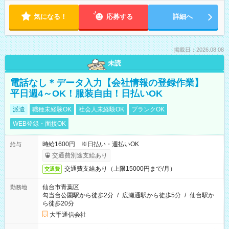
気になる！
応募する
詳細へ
掲載日：2026.08.08
未読
電話なし＊データ入力【会社情報の登録作業】
平日週4～OK！服装自由！日払いOK
派遣
職種未経験OK
社会人未経験OK
ブランクOK
WEB登録・面接OK
時給1600円 ※日払い・週払いOK
給与
交通費別途支給あり
交通費支給あり（上限15000円まで/月）
交通費
仙台市青葉区
勤務地
勾当台公園駅から徒歩2分
/
広瀬通駅から徒歩5分
/
仙台駅か
ら徒歩20分
大手通信会社