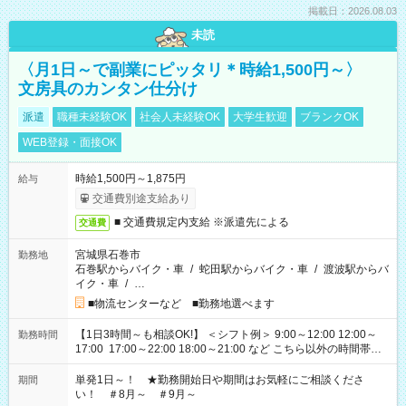
掲載日：2026.08.03
未読
〈月1日～で副業にピッタリ＊時給1,500円～〉
文房具のカンタン仕分け
派遣
職種未経験OK
社会人未経験OK
大学生歓迎
ブランクOK
WEB登録・面接OK
時給1,500円～1,875円
給与
交通費別途支給あり
■ 交通費規定内支給 ※派遣先による
交通費
宮城県石巻市
勤務地
石巻駅からバイク・車
/
蛇田駅からバイク・車
/
渡波駅からバ
イク・車
/
…
■物流センターなど ■勤務地選べます
【1日3時間～も相談OK!】 ＜シフト例＞ 9:00～12:00 12:00～
勤務時間
17:00 17:00～22:00 18:00～21:00 など こちら以外の時間帯も
お気軽にご相談ください！
単発1日～！ ★勤務開始日や期間はお気軽にご相談くださ
期間
い！ ＃8月～ ＃9月～