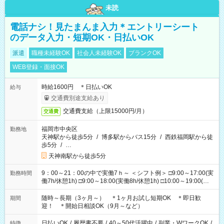
未読
電話ナシ！見たまんま入力＊エントリーシート
のデータ入力・短期OK・日払いOK
派遣
職種未経験OK
社会人未経験OK
ブランクOK
WEB登録・面接OK
時給1600円 ＊日払いOK
給与
交通費別途支給あり
交通費支給（上限15000円/月）
交通費
福岡市中央区
勤務地
天神駅から徒歩5分
/
博多駅からバス15分
/
西鉄福岡駅から徒
歩5分
/
…
天神南駅から徒歩5分
9：00～21：00の中で実働7ｈ～ ＜シフト例＞ □9:00～17:00(実
勤務時間
働7h/休憩1h) □9:00～18:00(実働8h/休憩1h) □10:00～19:00(実
働8h/休憩1h) □11:00～20:00(実働8h/休憩1h) □12:00～20:00(実
働7h/休憩1h) □12:00～21:00(実働7h/休憩1h) ＊固定OK ＊選べ
随時～長期（3ヶ月～） ＊1ヶ月お試し短期OK ＊即日歓
期間
る時間帯！
迎！ ＊開始日相談OK（9月～など）
日払いOK
/
履歴書不要
/
40～50代活躍中
/
副業・WワークOK
/
特徴