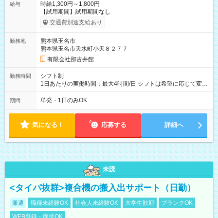
時給1,300円～1,800円
給与
【試用期間】試用期間なし
交通費別途支給あり
熊本県玉名市
勤務地
熊本県玉名市天水町小天８２７７
有限会社那古井館
シフト制
勤務時間
1日あたりの実働時間：最大4時間/日 シフトは希望に応じて変更
します。
単発・1日のみOK
期間
気になる！
応募する
詳細へ
未読
<タイパ抜群>複合機の搬入出サポート（日勤）
派遣
職種未経験OK
社会人未経験OK
大学生歓迎
ブランクOK
WEB登録・面接OK