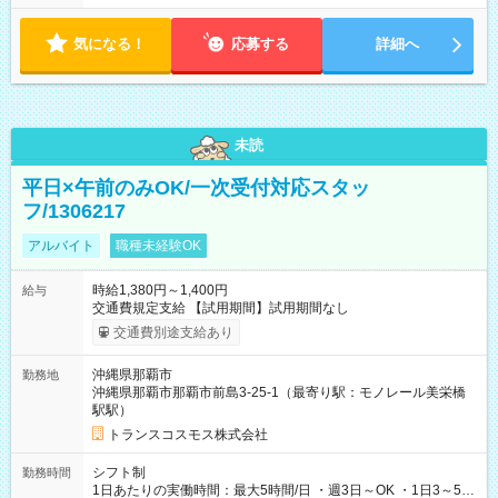
・半年以上の勤務可能な方
気になる！
応募する
詳細へ
未読
平日×午前のみOK/一次受付対応スタッ
フ/1306217
アルバイト
職種未経験OK
時給1,380円～1,400円
給与
交通費規定支給 【試用期間】試用期間なし
交通費別途支給あり
沖縄県那覇市
勤務地
沖縄県那覇市那覇市前島3-25-1（最寄り駅：モノレール美栄橋
駅駅）
トランスコスモス株式会社
シフト制
勤務時間
1日あたりの実働時間：最大5時間/日 ・週3日～OK ・1日3～5時