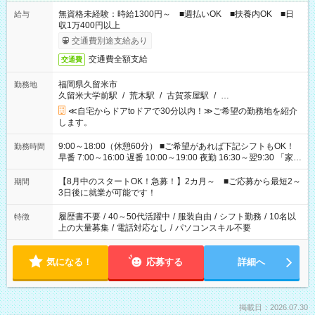
無資格未経験：時給1300円～ ■週払いOK ■扶養内OK ■日
給与
収1万400円以上
交通費別途支給あり
交通費全額支給
交通費
福岡県久留米市
勤務地
久留米大学前駅
/
荒木駅
/
古賀茶屋駅
/
…
≪自宅からドアtoドアで30分以内！≫ご希望の勤務地を紹介
します。
9:00～18:00（休憩60分） ■ご希望があれば下記シフトもOK！
勤務時間
早番 7:00～16:00 遅番 10:00～19:00 夜勤 16:30～翌9:30 「家族
と休みを合わせたい」 「余裕を持って夕飯の準備がしたい」
「できれば残業はしたくない」 など、ご希望を教えてください
【8月中のスタートOK！急募！】2カ月～ ■ご応募から最短2～
期間
ね。 ※Wワーク希望の方へ 今ご覧のお仕事で希望する勤務時間
3日後に就業が可能です！
と、もう1つのお仕事の勤務時間。 合計で週40時間を超える場
合は応募できません。
履歴書不要
/
40～50代活躍中
/
服装自由
/
シフト勤務
/
10名以
特徴
上の大量募集
/
電話対応なし
/
パソコンスキル不要
気になる！
応募する
詳細へ
掲載日：2026.07.30