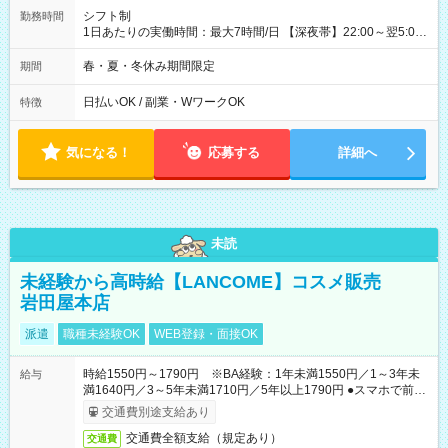
シフト制
勤務時間
1日あたりの実働時間：最大7時間/日 【深夜帯】22:00～翌5:00
週2日～・1日2h～OK◎ ※22:00から翌5:00までは18歳以上の方
のみ勤務可能です（18歳未満の深夜業務禁止のため） ★深夜で
春・夏・冬休み期間限定
期間
も安心して働けます★ すき家では、ワンオペを禁止していま
す。 必ず、2名以上での勤務を行いますので、安心して働けま
日払いOK / 副業・WワークOK
特徴
す。
気になる！
応募する
詳細へ
未読
未経験から高時給【LANCOME】コスメ販売
岩田屋本店
派遣
職種未経験OK
WEB登録・面接OK
時給1550円～1790円 ※BA経験：1年未満1550円／1～3年未
給与
満1640円／3～5年未満1710円／5年以上1790円 ●スマホで前払
いOK（※上限、条件あり）
交通費別途支給あり
交通費全額支給（規定あり）
交通費