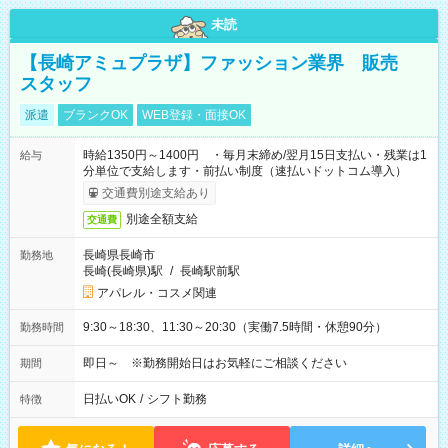
未読
【長崎アミュプラザ】ファッション業界 販売
スタッフ
派遣
ブランクOK
WEB登録・面接OK
時給1350円～1400円 ・毎月末締め/翌月15日支払い・残業は1
給与
分単位で支給します・前払い制度（速払いドットコム導入）
交通費別途支給あり
別途全額支給
交通費
長崎県長崎市
勤務地
長崎(長崎県)駅
/
長崎駅前駅
アパレル・コスメ関連
9:30～18:30、11:30～20:30（実働7.5時間・休憩90分）
勤務時間
即日～ ※勤務開始日はお気軽にご相談ください
期間
日払いOK
/
シフト勤務
特徴