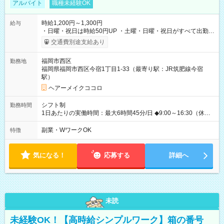
アルバイト
職種未経験OK
時給1,200円～1,300円
給与
・日曜・祝日は時給50円UP ・土曜・日曜・祝日がすべて出勤可
能な方は、日曜・祝日の時給1,300円（入社から半年間は時給
交通費別途支給あり
1,250円になります) 【試用期間】試用期間あり 試用期間の長
さ：6ヶ月 ※ 雇用形態と給与に、本採用時と異なる部分があり
福岡市西区
勤務地
ます。 雇用形態：本採用時と同じです。 給与：時給 1,200
福岡県福岡市西区今宿1丁目1-33（最寄り駅：JR筑肥線今宿
円 ～ 1,250円
駅）
ヘアーメイクココロ
シフト制
勤務時間
1日あたりの実働時間：最大6時間45分/日 ◆9:00～16:30（休憩
45分） ◇週2日~OK！！ ◆残業レッスン一切なし ◇休みの日の
講習参加、モデルハント一切なし ☆★☆★☆★☆★☆ 上記の条件
副業・WワークOK
特徴
以外でも、 午前のみ、午後のみ、フルタイムなど、 就業時間の
ご希望があったらぜひご相談ください！ もちろん、週の出勤日
数も相談OKです！ ☆★☆★☆★☆★☆★☆
気になる！
応募する
詳細へ
未読
未経験OK！【高時給シンプルワーク】箱の番号