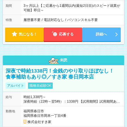
3ヶ月以上【ご応募から1週間以内(最短2日目)のスピード就業が
期間
可能】即日～
履歴書不要
/
電話対応なし
/
パソコンスキル不要
特徴
気になる！
応募する
詳細へ
未読
深夜で時給1338円！金銭のやり取りほぼなし！
食事補助もあり◎／すき家 春日岡本店
アルバイト
職種未経験OK
時給1,338円～
給与
深夜時給（22時～翌5時）：1338円 【試用期間】試用期間あり
試用期間の長さ：1ヶ月 雇用形態、給与は本採用時と同じです。
試用期間の実態は30日（※条件変更なし）ですが、切り上げで
福岡県春日市
勤務地
一ヶ月とさせていただきます。 研修制度あり：15時間(研修中も
福岡県春日市岡本一丁目4番
同時給）
株式会社すき家