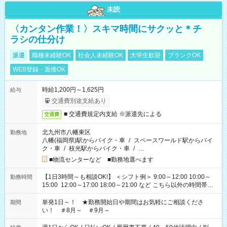
未読
〈カンタン作業！〉スキマ時間にサクッと＊チ
ラシの仕分け
派遣
職種未経験OK
社会人未経験OK
大学生歓迎
ブランクOK
WEB登録・面接OK
時給1,200円～1,625円
給与
交通費別途支給あり
■ 交通費規定内支給 ※派遣先による
交通費
北九州市八幡東区
勤務地
八幡(福岡県)駅からバイク・車
/
スペースワールド駅からバイ
ク・車
/
枝光駅からバイク・車
/
…
■物流センターなど ■勤務地選べます
【1日3時間～も相談OK!】 ＜シフト例＞ 9:00～12:00 10:00～
勤務時間
15:00 12:00～17:00 18:00～21:00 など こちら以外の時間帯も
お気軽にご相談ください！
単発1日～！ ★勤務開始日や期間はお気軽にご相談くださ
期間
い！ ＃8月～ ＃9月～