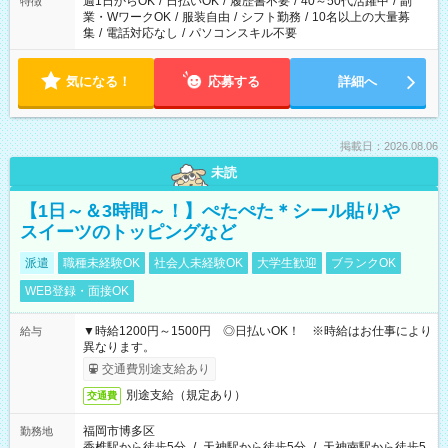
週1日からOK
/
日払いOK
/
履歴書不要
/
40～50代活躍中
/
副
特徴
業・WワークOK
/
服装自由
/
シフト勤務
/
10名以上の大量募
集
/
電話対応なし
/
パソコンスキル不要
気になる！
応募する
詳細へ
掲載日：2026.08.06
未読
【1日～＆3時間～！】ぺたぺた＊シール貼りや
スイーツのトッピングなど
派遣
職種未経験OK
社会人未経験OK
大学生歓迎
ブランクOK
WEB登録・面接OK
▼時給1200円～1500円 ◎日払いOK！ ※時給はお仕事により
給与
異なります。
交通費別途支給あり
別途支給（規定あり）
交通費
福岡市博多区
勤務地
香椎駅から徒歩5分
/
天神駅から徒歩5分
/
天神南駅から徒歩5