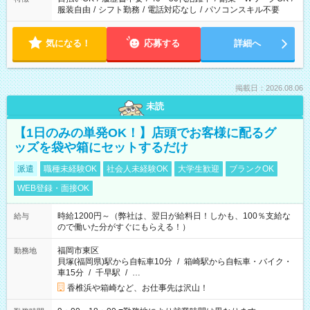
服装自由
/
シフト勤務
/
電話対応なし
/
パソコンスキル不要
気になる！
応募する
詳細へ
掲載日：2026.08.06
未読
【1日のみの単発OK！】店頭でお客様に配るグ
ッズを袋や箱にセットするだけ
派遣
職種未経験OK
社会人未経験OK
大学生歓迎
ブランクOK
WEB登録・面接OK
時給1200円～（弊社は、翌日が給料日！しかも、100％支給な
給与
ので働いた分がすぐにもらえる！）
福岡市東区
勤務地
貝塚(福岡県)駅から自転車10分
/
箱崎駅から自転車・バイク・
車15分
/
千早駅
/
…
香椎浜や箱崎など、お仕事先は沢山！