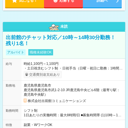
気になる！
応募する
詳細へ
未読
出前館のチャット対応／10時～14時30分勤務！
残り1名！
アルバイト
職種未経験OK
時給1,100円～1,100円
給与
・土日祝含むシフト制 ・日祝手当（日曜・祝日に勤務：1時間毎
に100円 ※支給条件有） ・深夜手当（22時以降に勤務：1時間毎
交通費別途支給あり
に200円 ＋ 22時以降の深夜手当：25％） 【試用期間】試用期間
あり 試用期間の長さ：4週間 雇用形態、給与は本採用時と同じ
鹿児島県鹿児島市
勤務地
です。 ※試用期間中も給与・待遇に変更はありません。 最初か
鹿児島県鹿児島市武1-2-10 JR鹿児島中央ビル6階（最寄り駅：
ら時給1,100円でスタートできます！
鹿児島中央駅）
株式会社出前館コミュニケーションズ
シフト制
勤務時間
1日あたりの実働時間：最大8時間/日 ■募集時間帯 (1)10時～14
時30分／週3勤務～ 上記時間帯で、以下条件で勤務可能な方 ・
土日どちらか勤務可能な方 ・年末年始や大型連休勤務可能な方
副業・WワークOK
特徴