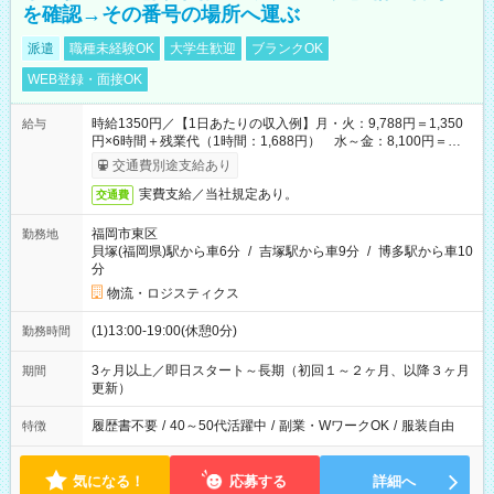
を確認→その番号の場所へ運ぶ
派遣
職種未経験OK
大学生歓迎
ブランクOK
WEB登録・面接OK
時給1350円／【1日あたりの収入例】月・火：9,788円＝1,350
給与
円×6時間＋残業代（1時間：1,688円） 水～金：8,100円＝
1,350円×6時間
交通費別途支給あり
実費支給／当社規定あり。
交通費
福岡市東区
勤務地
貝塚(福岡県)駅から車6分
/
吉塚駅から車9分
/
博多駅から車10
分
物流・ロジスティクス
(1)13:00-19:00(休憩0分)
勤務時間
3ヶ月以上／即日スタート～長期（初回１～２ヶ月、以降３ヶ月
期間
更新）
履歴書不要
/
40～50代活躍中
/
副業・WワークOK
/
服装自由
特徴
気になる！
応募する
詳細へ