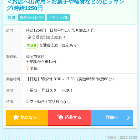
＜お店へ出荷用＞お菓子や軽食などのピッキン
グ/時給1250円
派遣
職種未経験OK
ブランクOK
時給1250円 日額平均1万円/月額21万円
給与
交通費別途支給あり
交通費支給（規定あり）
交通費
福岡市東区
勤務地
千早駅から車15分
倉庫
【日勤】5勤2休 8:30～17:30（実働8時間/休憩60分）
勤務時間
・長期 ・即日スタートOK！
期間
シフト勤務
/
電話対応なし
特徴
気になる！
応募する
詳細へ
掲載日：2026.08.03