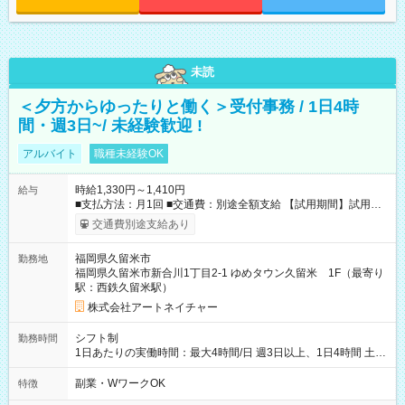
未読
＜夕方からゆったりと働く＞受付事務 / 1日4時
間・週3日~/ 未経験歓迎 !
アルバイト
職種未経験OK
時給1,330円～1,410円
給与
■支払方法：月1回 ■交通費：別途全額支給 【試用期間】試用期
間あり 試用期間の長さ：6ヶ月 雇用形態、給与は本採用時と同
交通費別途支給あり
じです。
福岡県久留米市
勤務地
福岡県久留米市新合川1丁目2-1 ゆめタウン久留米 1F（最寄り
駅：西鉄久留米駅）
株式会社アートネイチャー
シフト制
勤務時間
1日あたりの実働時間：最大4時間/日 週3日以上、1日4時間 土曜
や日曜のお休みも応相談 17:10～21:10 「昼間のレジの仕事とW
ワークで働きたい」 「夕食後の空いている時間を有効活用した
副業・WワークOK
特徴
い」など シフトや休み希望など随時ご相談下さい♪