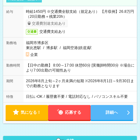
時給1450円 ※交通費全額支給（規定あり） 【月収例】26.8万円
給与
（20日勤務＋残業20h）
交通費別途支給あり
交通費支給あり
交通費
福岡市博多区
勤務地
東比恵駅
/
博多駅
/
福岡空港(鉄道)駅
企業
【日中の勤務】 8:00～17:00 休憩60分 [実働]8時間00分 ※場合に
勤務時間
より7:00出勤の可能性あり
2026年8月上旬～2ヶ月未満の短期 ※2026年8月1日～9月30日ま
期間
での勤務となります
日払いOK
/
履歴書不要
/
電話対応なし
/
パソコンスキル不要
特徴
気になる！
応募する
詳細へ