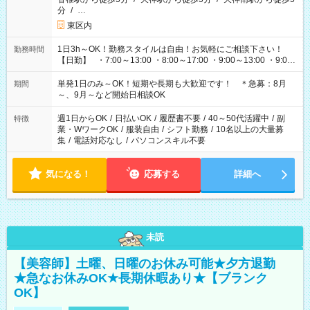
分
/
…
東区内
1日3h～OK！勤務スタイルは自由！お気軽にご相談下さい！
勤務時間
【日勤】 ・7:00～13:00 ・8:00～17:00 ・9:00～13:00 ・9:00
～18:00 ・10:00～19:00 ・13:00～18:00 ・15:00～20:00 ・
16:00～19:00 【夜勤】 ・17:00～21:00 ・18:00～23:00 ・
単発1日のみ～OK！短期や長期も大歓迎です！ ＊急募：8月
期間
21:00～翌6:00 ・23:00～翌8:00 など（他時間多数あり！）
～、9月～など開始日相談OK
週1日からOK
/
日払いOK
/
履歴書不要
/
40～50代活躍中
/
副
特徴
業・WワークOK
/
服装自由
/
シフト勤務
/
10名以上の大量募
集
/
電話対応なし
/
パソコンスキル不要
気になる！
応募する
詳細へ
未読
【美容師】土曜、日曜のお休み可能★夕方退勤
★急なお休みOK★長期休暇あり★【ブランク
OK】