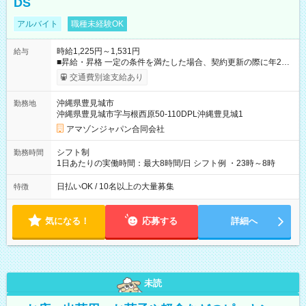
DS
アルバイト
職種未経験OK
時給1,225円～1,531円
給与
■昇給・昇格 一定の条件を満たした場合、契約更新の際に年2回
まで昇給の機会があります。 ■正社員登用制度あり ※月末締/翌
交通費別途支給あり
月25日支払い ※時間外手当、別途支給 ※深夜割増賃金 (22:00～
翌5:00までは時給が25%UPします) ☆給与前払い制度有！
沖縄県豊見城市
勤務地
☆Amazon直雇用で安定して働けます！ 【試用期間】試用期間
沖縄県豊見城市字与根西原50-110DPL沖縄豊見城1
あり 試用期間の長さ：1週間 雇用形態、給与は本採用時と同じ
です。
アマゾンジャパン合同会社
シフト制
勤務時間
1日あたりの実働時間：最大8時間/日 シフト例 ・23時～8時
日払いOK / 10名以上の大量募集
特徴
気になる！
応募する
詳細へ
未読