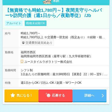
未読
【無資格でも時給1,780円～】夜間見守りヘルパ
ー✨訪問介護（週1日から／夜勤専従） /Jb
アルバイト
職種未経験OK
時給1,780円～
給与
時給1,780円以上 ※交通費一部支給（既定あり） ※経験・能力を
考慮して決定します 【収入例】 週1回勤務の場合：1,780円×8時
交通費別途支給あり
間×4回=5万6,960円 週3回勤務の場合：1,780円×8時間×12回
=17万0,880円 【試用期間】試用期間あり 試用期間の長さ：2ヶ
福岡市西区
勤務地
月 ※ 雇用形態と給与に、本採用時と異なる部分があります。 雇
福岡県福岡市西区西浦（最寄り駅：九大学研都市駅）
用形態：本採用時と同じです。 給与：時給 1,490円以上
ユースタイルラボラトリー株式会社
シフト制
勤務時間
1日あたりの実働時間：最大8時間/日 【夜勤】 22：00～翌9：
00 ※週1日～OK ／ 夜勤専従 ＊＊ 勤務時間例 ＊＊ ■22時か
ら翌7時 ■23時から翌8時 ■24時から翌9時 など ※上記の時間
週1日からOK / 日払いOK / 副業・WワークOK
特徴
内で8時間勤務（休憩1時間）ご利用者様により、時間は異なり
ます。 ※曜日固定（毎週同じ曜日での勤務となります）
気になる！
応募する
詳細へ