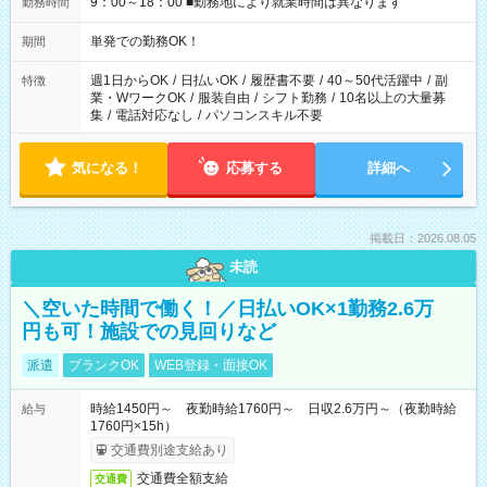
9：00～18：00 ■勤務地により就業時間は異なります
勤務時間
単発での勤務OK！
期間
週1日からOK
/
日払いOK
/
履歴書不要
/
40～50代活躍中
/
副
特徴
業・WワークOK
/
服装自由
/
シフト勤務
/
10名以上の大量募
集
/
電話対応なし
/
パソコンスキル不要
気になる！
応募する
詳細へ
掲載日：2026.08.05
未読
＼空いた時間で働く！／日払いOK×1勤務2.6万
円も可！施設での見回りなど
派遣
ブランクOK
WEB登録・面接OK
時給1450円～ 夜勤時給1760円～ 日収2.6万円～（夜勤時給
給与
1760円×15h）
交通費別途支給あり
交通費全額支給
交通費