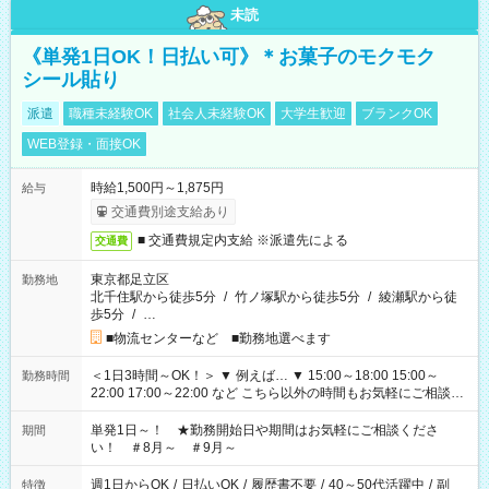
未読
《単発1日OK！日払い可》＊お菓子のモクモク
シール貼り
派遣
職種未経験OK
社会人未経験OK
大学生歓迎
ブランクOK
WEB登録・面接OK
時給1,500円～1,875円
給与
交通費別途支給あり
■ 交通費規定内支給 ※派遣先による
交通費
東京都足立区
勤務地
北千住駅から徒歩5分
/
竹ノ塚駅から徒歩5分
/
綾瀬駅から徒
歩5分
/
…
■物流センターなど ■勤務地選べます
＜1日3時間～OK！＞ ▼ 例えば… ▼ 15:00～18:00 15:00～
勤務時間
22:00 17:00～22:00 など こちら以外の時間もお気軽にご相談く
ださい！
単発1日～！ ★勤務開始日や期間はお気軽にご相談くださ
期間
い！ ＃8月～ ＃9月～
週1日からOK
/
日払いOK
/
履歴書不要
/
40～50代活躍中
/
副
特徴