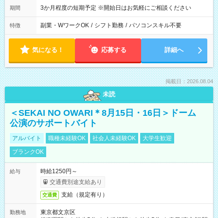
3か月程度の短期予定 ※開始日はお気軽にご相談ください
期間
副業・WワークOK
/
シフト勤務
/
パソコンスキル不要
特徴
気になる！
応募する
詳細へ
掲載日：2026.08.04
未読
＜SEKAI NO OWARI＊8月15日・16日＞ドーム
公演のサポートバイト
アルバイト
職種未経験OK
社会人未経験OK
大学生歓迎
ブランクOK
時給1250円～
給与
交通費別途支給あり
支給（規定有り）
交通費
東京都文京区
勤務地