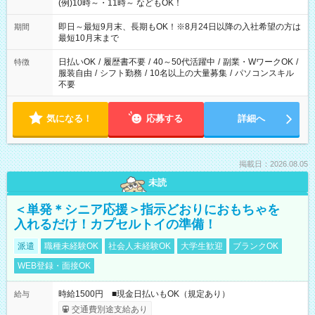
(例)10時～・11時～ などもOK！
即日～最短9月末、長期もOK！※8月24日以降の入社希望の方は
期間
最短10月末まで
日払いOK
/
履歴書不要
/
40～50代活躍中
/
副業・WワークOK
/
特徴
服装自由
/
シフト勤務
/
10名以上の大量募集
/
パソコンスキル
不要
気になる！
応募する
詳細へ
掲載日：2026.08.05
未読
＜単発＊シニア応援＞指示どおりにおもちゃを
入れるだけ！カプセルトイの準備！
派遣
職種未経験OK
社会人未経験OK
大学生歓迎
ブランクOK
WEB登録・面接OK
時給1500円 ■現金日払いもOK（規定あり）
給与
交通費別途支給あり