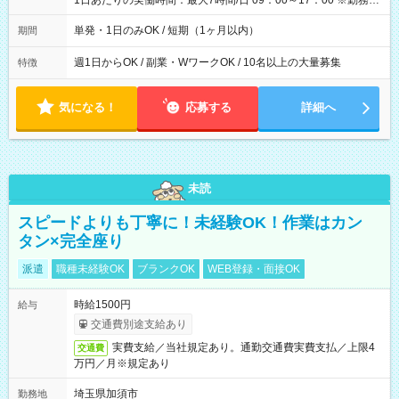
1日あたりの実働時間：最大7時間/日 09：00～17：00 ※勤務時
間は 試験により異なります。
単発・1日のみOK / 短期（1ヶ月以内）
期間
週1日からOK / 副業・WワークOK / 10名以上の大量募集
特徴
気になる！
応募する
詳細へ
未読
スピードよりも丁寧に！未経験OK！作業はカン
タン×完全座り
派遣
職種未経験OK
ブランクOK
WEB登録・面接OK
時給1500円
給与
交通費別途支給あり
実費支給／当社規定あり。通勤交通費実費支払／上限4
交通費
万円／月※規定あり
埼玉県加須市
勤務地