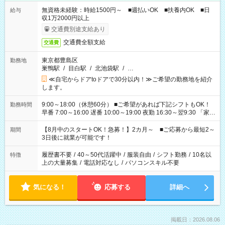
無資格未経験：時給1500円～ ■週払いOK ■扶養内OK ■日
給与
収1万2000円以上
交通費別途支給あり
交通費全額支給
交通費
東京都豊島区
勤務地
巣鴨駅
/
目白駅
/
北池袋駅
/
…
≪自宅からドアtoドアで30分以内！≫ご希望の勤務地を紹介
します。
9:00～18:00（休憩60分） ■ご希望があれば下記シフトもOK！
勤務時間
早番 7:00～16:00 遅番 10:00～19:00 夜勤 16:30～翌9:30 「家族
と休みを合わせたい」 「余裕を持って夕飯の準備がしたい」
「できれば残業はしたくない」 など、ご希望を教えてください
【8月中のスタートOK！急募！】2カ月～ ■ご応募から最短2～
期間
ね。 ※Wワーク希望の方へ 今ご覧のお仕事で希望する勤務時間
3日後に就業が可能です！
と、もう1つのお仕事の勤務時間。 合計で週40時間を超える場
合は応募できません。
履歴書不要
/
40～50代活躍中
/
服装自由
/
シフト勤務
/
10名以
特徴
上の大量募集
/
電話対応なし
/
パソコンスキル不要
気になる！
応募する
詳細へ
掲載日：2026.08.06