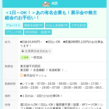
未読
＜1日～OK！＞あの有名企業も！展示会や株主
総会のお手伝い！
アルバイト
職種未経験OK
社会人未経験OK
大学生歓迎
ブランクOK
WEB登録・面接OK
■日給16,840円～ ■日払いOK ■実働3時間5,120円のお仕事あ
給与
ります！
交通費別途支給あり
一部支給
交通費
東京都千代田区
勤務地
東京駅
/
水道橋駅
/
有楽町駅
/
…
株式会社マッシュ
■シフト例 ・07:00～19:30 ・09:00～12:00 ・10:00～17:00 ・
勤務時間
18:00～23:00 ・19:00～07:00 ・20:00～09:00 ・22:00～06:00
etc ★最短で3時間で5,120円のお仕事から 15時間で2万円近く稼
げるお仕事も！ ご希望のお時間に合わせてご紹介！ ※シフトは
■１日のみ・1回だけお仕事OK！
期間
現場によって異なります。 ※勿論、休憩時間はあるのでご安心
ください！
週1日からOK
/
日払いOK
/
履歴書不要
/
副業・WワークOK
/
シ
特徴
フト勤務
/
10名以上の大量募集
/
電話対応なし
/
パソコンスキ