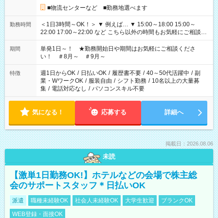
■物流センターなど ■勤務地選べます
＜1日3時間～OK！＞ ▼ 例えば… ▼ 15:00～18:00 15:00～
勤務時間
22:00 17:00～22:00 など こちら以外の時間もお気軽にご相談く
ださい！
単発1日～！ ★勤務開始日や期間はお気軽にご相談くださ
期間
い！ ＃8月～ ＃9月～
週1日からOK
/
日払いOK
/
履歴書不要
/
40～50代活躍中
/
副
特徴
業・WワークOK
/
服装自由
/
シフト勤務
/
10名以上の大量募
集
/
電話対応なし
/
パソコンスキル不要
気になる！
応募する
詳細へ
掲載日：2026.08.06
未読
【激単1日勤務OK!】ホテルなどの会場で株主総
会のサポートスタッフ＊日払いOK
派遣
職種未経験OK
社会人未経験OK
大学生歓迎
ブランクOK
WEB登録・面接OK