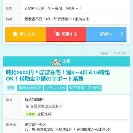
2026年08月下旬～長期 ※8月～！
期間
履歴書不要
/
40～50代活躍中
/
服装自由
特徴
気になる！
応募する
詳細へ
掲載日：2026.08.07
未読
時給2600円＊ほぼ在宅！週3～4日＆16時迄
OK！補助金申請のサポート業務
派遣
職種未経験OK
ブランクOK
WEB登録・面接OK
時給2600円
給与
交通費別途支給あり
全額支給
交通費
東京都中央区
勤務地
八丁堀(東京都)駅から徒歩2分
/
茅場町駅から徒歩6分