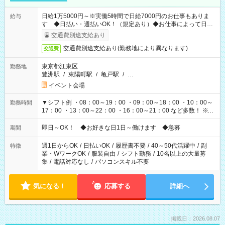
日給1万5000円～※実働5時間で日給7000円のお仕事もありま
給与
す ◆日払い・週払いOK！（規定あり）◆お仕事によって日給
も異なります
交通費別途支給あり
交通費別途支給あり(勤務地により異なります)
交通費
東京都江東区
勤務地
豊洲駅
/
東陽町駅
/
亀戸駅
/
…
イベント会場
▼シフト例 ・08：00～19：00 ・09：00～18：00 ・10：00～
勤務時間
17：00 ・13：00～22：00 ・16：00～21：00 など多数！ ※お
仕事により勤務時間が異なります
即日～OK！ ◆お好きな日1日～働けます ◆急募
期間
週1日からOK
/
日払いOK
/
履歴書不要
/
40～50代活躍中
/
副
特徴
業・WワークOK
/
服装自由
/
シフト勤務
/
10名以上の大量募
集
/
電話対応なし
/
パソコンスキル不要
気になる！
応募する
詳細へ
掲載日：2026.08.07