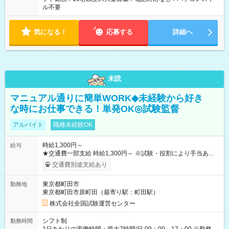
ル不要
気になる！
応募する
詳細へ
未読
マニュアル通りに簡単WORK◆未経験から好き
な時にお仕事できる！単発OK◎試験監督
アルバイト
職種未経験OK
時給1,300円～
給与
★交通費一部支給 時給1,300円～ ※試験・役割により手当あり
※勤務回数により昇給あり 【即給（前払い）オプションあ
交通費別途支給あり
り！】 希望される場合、勤務から1週間ほどで給与の一部を受け
取れます。 ※手数料418円がかかります。 【過去試験日の収入
東京都町田市
勤務地
例】 ・河合塾模擬試験 8:30～17:30（休憩1時間） 時給1,300円
東京都町田市原町田（最寄り駅：町田駅）
×8時間＝日収10,400円＋交通費 ※当日の役割により時給＋100
円の場合あり ・国家試験 7:00～13:30（休憩なし） 時給1,300
株式会社全国試験運営センター
円（役割手当＋100円）×6時間＝日収8,400円＋交通費 【試用期
間】試用期間なし
シフト制
勤務時間