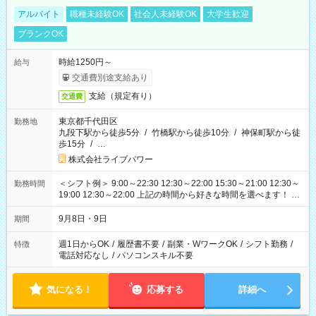
アルバイト
職種未経験OK
社会人未経験OK
大学生歓迎
ブランクOK
時給1250円～
給与
交通費別途支給あり
支給（規定有り）
交通費
東京都千代田区
勤務地
九段下駅から徒歩5分
/
竹橋駅から徒歩10分
/
神保町駅から徒
歩15分
/
…
株式会社ライブパワー
＜シフト例＞ 9:00～22:30 12:30～22:00 15:30～21:00 12:30～
勤務時間
19:00 12:30～22:00 上記の時間から好きな時間を選べます！ ※
時間は変更となる可能性があります
9月8日・9日
期間
週1日からOK
/
履歴書不要
/
副業・WワークOK
/
シフト勤務
/
特徴
電話対応なし
/
パソコンスキル不要
気になる！
応募する
詳細へ