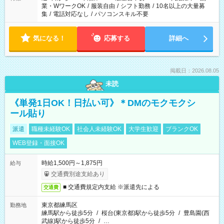
業・WワークOK
/
服装自由
/
シフト勤務
/
10名以上の大量募
集
/
電話対応なし
/
パソコンスキル不要
気になる！
応募する
詳細へ
掲載日：2026.08.05
未読
《単発1日OK！日払い可》＊DMのモクモクシ
ール貼り
派遣
職種未経験OK
社会人未経験OK
大学生歓迎
ブランクOK
WEB登録・面接OK
時給1,500円～1,875円
給与
交通費別途支給あり
■ 交通費規定内支給 ※派遣先による
交通費
東京都練馬区
勤務地
練馬駅から徒歩5分
/
桜台(東京都)駅から徒歩5分
/
豊島園(西
武線)駅から徒歩5分
/
…