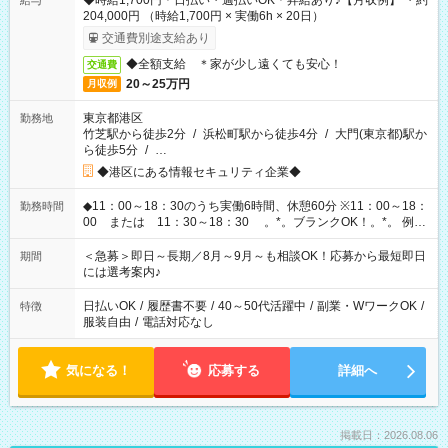
◆時給1,700円＊日払い・週払いOK＊昇給あり♪【月収例】 ・約
給与
204,000円 （時給1,700円 × 実働6h × 20日）
交通費別途支給あり
◆全額支給 ＊家が少し遠くても安心！
交通費
20～25万円
月収例
東京都港区
勤務地
竹芝駅から徒歩2分
/
浜松町駅から徒歩4分
/
大門(東京都)駅か
ら徒歩5分
/
…
◆港区にある情報セキュリティ企業◆
◆11：00～18：30のうち実働6時間、休憩60分 ※11：00～18：
勤務時間
00 または 11：30～18：30 。*。ブランクOK！。*。 例え
ば前職が、 在宅/財団法人/事務/コールセンター/受付/販売/カフェ
スタッフ スイーツ販売/ホテルフロント/化粧品販売/など 様々な
＜急募＞即日～長期／8月～9月～も相談OK！応募から最短即日
期間
業界から入社して活躍されています♪
には選考案内♪
日払いOK
/
履歴書不要
/
40～50代活躍中
/
副業・WワークOK
/
特徴
服装自由
/
電話対応なし
気になる！
応募する
詳細へ
掲載日：2026.08.06