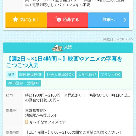
業・WワークOK
/
服装自由
/
シフト勤務
/
10名以上の大量募
集
/
電話対応なし
/
パソコンスキル不要
気になる！
応募する
詳細へ
掲載日：2026.08.05
未読
【週2日～×1日4時間～】映画やアニメの字幕を
こつこつ入力
派遣
職種未経験OK
社会人未経験OK
大学生歓迎
ブランクOK
WEB登録・面接OK
時給1900円～2100円 ※昇給あり！ ■週払いOK ■1日6h以上
給与
の勤務で日収1万円～
東京都豊島区
勤務地
池袋駅から徒歩5分
キレイなオフィスです
【1日4時間～】8:00～21:00の間でご希望ご相談ください！
勤務時間