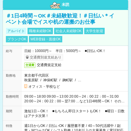
未読
＃1日4時間～OK＃未経験歓迎！＃日払い＊イ
ベント会場でイスや机の運搬のお仕事
アルバイト
職種未経験OK
社会人未経験OK
大学生歓迎
ブランクOK
WEB登録・面接OK
日給：10000円～ 半日：5000円～ ■日払いOK！
給与
交通費別途支給あり
交通費規定支給
交通費
東京都千代田区
勤務地
秋葉原駅
/
神保町駅
/
麹町駅
/
…
オフィス・学校など
09:00～18:00 09:00～13:00 20:00～24：00 22：00～31:00
勤務時間
20:00～24：00 22：00～翌7:00 …など1日4時間～OK！ その他
シフトもございます！ お気軽にご相談ください！
激短1日～OK！ ■もちろん即日スタートもOK！ ■曜日・日数
期間
はアナタ次第！
週1日からOK
/
日払いOK
/
履歴書不要
/
40～50代活躍中
/
副
特徴
業・WワークOK
/
シフト勤務
/
10名以上の大量募集
/
電話対応