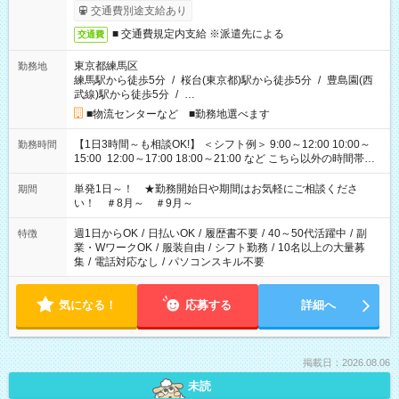
交通費別途支給あり
■ 交通費規定内支給 ※派遣先による
交通費
東京都練馬区
勤務地
練馬駅から徒歩5分
/
桜台(東京都)駅から徒歩5分
/
豊島園(西
武線)駅から徒歩5分
/
…
■物流センターなど ■勤務地選べます
【1日3時間～も相談OK!】 ＜シフト例＞ 9:00～12:00 10:00～
勤務時間
15:00 12:00～17:00 18:00～21:00 など こちら以外の時間帯も
お気軽にご相談ください！
単発1日～！ ★勤務開始日や期間はお気軽にご相談くださ
期間
い！ ＃8月～ ＃9月～
週1日からOK
/
日払いOK
/
履歴書不要
/
40～50代活躍中
/
副
特徴
業・WワークOK
/
服装自由
/
シフト勤務
/
10名以上の大量募
集
/
電話対応なし
/
パソコンスキル不要
気になる！
応募する
詳細へ
掲載日：2026.08.06
未読