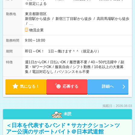
※規定による
東京都新宿区
勤務地
新宿駅から徒歩
/
新宿三丁目駅から徒歩
/
高田馬場駅から徒歩
/
…
物流企業
9:00～18:00
勤務時間
即日～OK！ 1日～働けます＾＾（規定あり）
期間
週1日からOK
/
日払いOK
/
履歴書不要
/
40～50代活躍中
/
副
特徴
業・WワークOK
/
服装自由
/
シフト勤務
/
10名以上の大量募
集
/
電話対応なし
/
パソコンスキル不要
気になる！
応募する
詳細へ
掲載日：2026.08.03
未読
＜日本を代表するバンド＊サカナクション＞ツ
アー公演のサポートバイト＠日本武道館