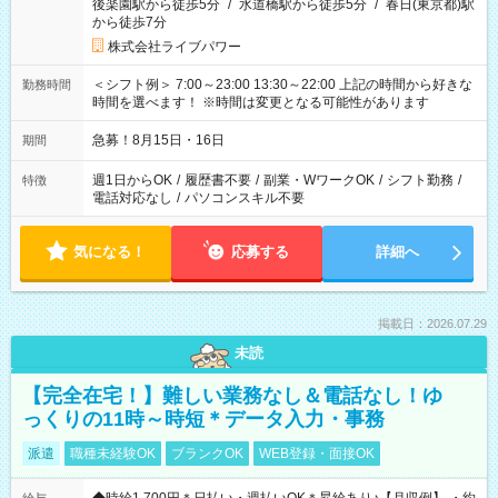
後楽園駅から徒歩5分
/
水道橋駅から徒歩5分
/
春日(東京都)駅
から徒歩7分
株式会社ライブパワー
＜シフト例＞ 7:00～23:00 13:30～22:00 上記の時間から好きな
勤務時間
時間を選べます！ ※時間は変更となる可能性があります
急募！8月15日・16日
期間
週1日からOK
/
履歴書不要
/
副業・WワークOK
/
シフト勤務
/
特徴
電話対応なし
/
パソコンスキル不要
気になる！
応募する
詳細へ
掲載日：2026.07.29
未読
【完全在宅！】難しい業務なし＆電話なし！ゆ
っくりの11時～時短＊データ入力・事務
派遣
職種未経験OK
ブランクOK
WEB登録・面接OK