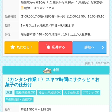
加須駅から車10分
/
久喜駅から車20分
/
鴻巣駅から車20分
物流・ロジスティクス
(1)09:00-17:00(休憩60分) ※休憩（12:00-12:50、15:00-15:10）
勤務時間
1ヶ月以上3ヶ月未満／即日～9月末まで
期間
履歴書不要
/
40～50代活躍中
/
10名以上の大量募集
特徴
気になる！
応募する
詳細へ
掲載日：2026.08.03
未読
〈カンタン作業！〉スキマ時間にサクッと＊お
菓子の仕分け
派遣
職種未経験OK
社会人未経験OK
大学生歓迎
ブランクOK
WEB登録・面接OK
時給1,500円～1,875円
給与