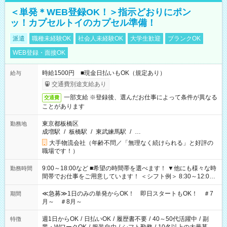
＜単発＊WEB登録OK！＞指示どおりにポン
ッ！カプセルトイのカプセル準備！
派遣
職種未経験OK
社会人未経験OK
大学生歓迎
ブランクOK
WEB登録・面接OK
時給1500円 ■現金日払いもOK（規定あり）
給与
交通費別途支給あり
一部支給 ※登録後、選んだお仕事によって条件が異なる
交通費
ことがあります
東京都板橋区
勤務地
成増駅
/
板橋駅
/
東武練馬駅
/
…
大手物流会社（年齢不問／「無理なく続けられる」と好評の
職場です！）
9:00～18:00など ■希望の時間帯を選べます！ ▼他にも様々な時
勤務時間
間帯でお仕事をご用意しています！ ＜シフト例＞ 8:30～12:00
17:00～22:00 13:00～22:00 22:00～翌6:00 など
≪急募≫1日のみの単発からOK！ 即日スタートもOK！ ＃7
期間
月～ ＃8月～
週1日からOK
/
日払いOK
/
履歴書不要
/
40～50代活躍中
/
副
特徴