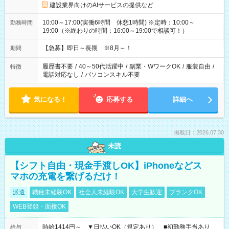
建設業界向けのAIサービスの提供など
10:00～17:00(実働6時間 休憩1時間) ※定時：10:00～
勤務時間
19:00（※終わりの時間：16:00～19:00で相談可！）
【急募】即日～長期 ※8月～！
期間
履歴書不要
/
40～50代活躍中
/
副業・WワークOK
/
服装自由
/
特徴
電話対応なし
/
パソコンスキル不要
気になる！
応募する
詳細へ
掲載日：2026.07.30
未読
【シフト自由・現金手渡しOK】iPhoneなどス
マホの充電を繋げるだけ！
派遣
職種未経験OK
社会人未経験OK
大学生歓迎
ブランクOK
WEB登録・面接OK
時給1414円～ ▼日払いOK（規定あり） ■初勤務手当あり
給与