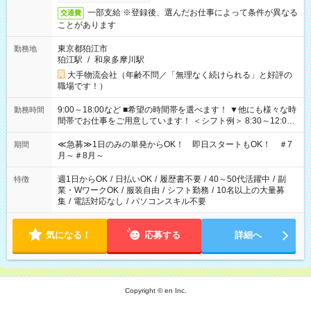
一部支給 ※登録後、選んだお仕事によって条件が異なる
交通費
ことがあります
東京都狛江市
勤務地
狛江駅
/
和泉多摩川駅
大手物流会社（年齢不問／「無理なく続けられる」と好評の
職場です！）
9:00～18:00など ■希望の時間帯を選べます！ ▼他にも様々な時
勤務時間
間帯でお仕事をご用意しています！ ＜シフト例＞ 8:30～12:00
17:00～22:00 13:00～22:00 22:00～翌6:00 など
≪急募≫1日のみの単発からOK！ 即日スタートもOK！ ＃7
期間
月～＃8月～
週1日からOK
/
日払いOK
/
履歴書不要
/
40～50代活躍中
/
副
特徴
業・WワークOK
/
服装自由
/
シフト勤務
/
10名以上の大量募
集
/
電話対応なし
/
パソコンスキル不要
気になる！
応募する
詳細へ
Copyright © en Inc.