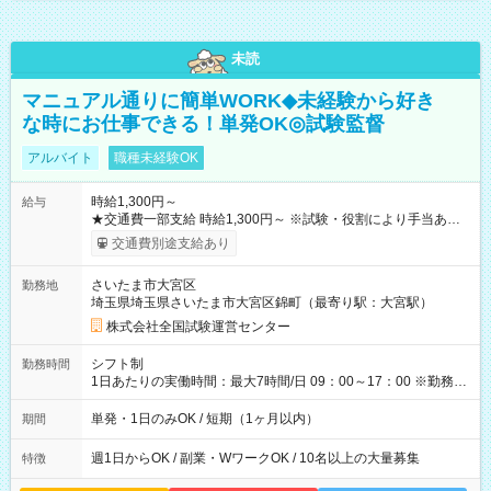
未読
マニュアル通りに簡単WORK◆未経験から好き
な時にお仕事できる！単発OK◎試験監督
アルバイト
職種未経験OK
時給1,300円～
給与
★交通費一部支給 時給1,300円～ ※試験・役割により手当あり
※勤務回数により昇給あり 【即給（前払い）オプションあ
交通費別途支給あり
り！】 希望される場合、勤務から1週間ほどで給与の一部を受け
取れます。 ※手数料418円がかかります。 【過去試験日の収入
さいたま市大宮区
勤務地
例】 ・河合塾模擬試験 8:30～17:30（休憩1時間） 時給1,300円
埼玉県埼玉県さいたま市大宮区錦町（最寄り駅：大宮駅）
×8時間＝日収10,400円＋交通費 ※当日の役割により時給＋100
円の場合あり ・国家試験 7:00～13:30（休憩なし） 時給1,300
株式会社全国試験運営センター
円（役割手当＋100円）×6時間＝日収8,400円＋交通費 【試用期
間】試用期間なし
シフト制
勤務時間
1日あたりの実働時間：最大7時間/日 09：00～17：00 ※勤務時
間は 試験により異なります。
単発・1日のみOK / 短期（1ヶ月以内）
期間
週1日からOK / 副業・WワークOK / 10名以上の大量募集
特徴