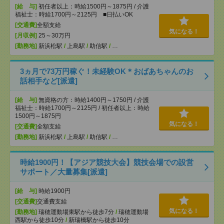
[給 与]
初任者以上：時給1500円～1875円 / 介護
福祉士：時給1700円～2125円 ■日払いOK
[交通費]
全額支給
気になる！
[月収例]
25～30万円
[勤務地]
新浜松駅
/
上島駅
/
助信駅
/
…
3ヵ月で73万円稼ぐ！未経験OK＊おばあちゃんのお
話相手など[派遣]
[給 与]
無資格の方：時給1400円～1750円 / 介護
福祉士：時給1700円～2125円 / 初任者以上：時給
1500円～1875円
気になる！
[交通費]
全額支給
[勤務地]
新浜松駅
/
上島駅
/
助信駅
/
…
時給1900円！【アジア競技大会】競技会場での設営
サポート／大量募集[派遣]
[給 与]
時給1900円
[交通費]
交通費支給
気になる！
[勤務地]
瑞穂運動場東駅から徒歩7分
/
瑞穂運動場
西駅から徒歩10分
/
新瑞橋駅から徒歩10分