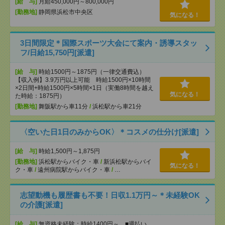
[給 与]
月給450,000円～800,000円
[勤務地]
静岡県浜松市中央区
気になる！
3日間限定＊国際スポーツ大会にて案内・誘導スタッ
フ/日給15,750円[派遣]
[給 与]
時給1500円～1875円（一律交通費込）
【収入例】3.9万円以上可能 時給1500円×10時間
×2日間+時給1500円×5時間×1日（実働8時間を越え
気になる！
た時給：1875円）
[勤務地]
舞阪駅から車11分
/
浜松駅から車21分
〈空いた日1日のみからOK〉＊コスメの仕分け[派遣]
[給 与]
時給1,500円～1,875円
[勤務地]
浜松駅からバイク・車
/
新浜松駅からバイ
気になる！
ク・車
/
遠州病院駅からバイク・車
/
…
志望動機も履歴書も不要！日収1.1万円～＊未経験OK
の介護[派遣]
[給 与]
無資格未経験：時給1400円～ ■週払い