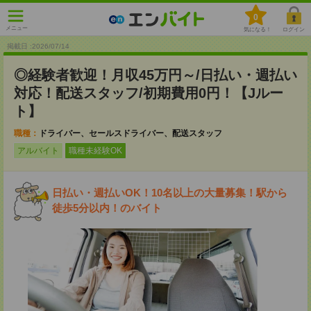
0
メニュー
気になる！
ログイン
掲載日 :2026
/
07
/
14
◎経験者歓迎！月収45万円～/日払い・週払い
対応！配送スタッフ/初期費用0円！【Jルー
ト】
職種：
ドライバー、セールスドライバー、配送スタッフ
アルバイト
職種未経験OK
日払い・週払いOK！10名以上の大量募集！駅から
徒歩5分以内！のバイト