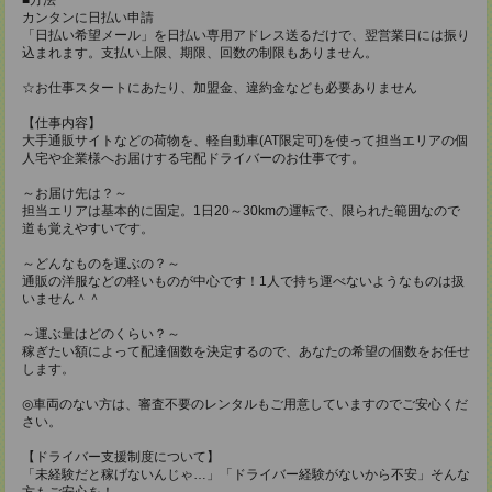
カンタンに日払い申請
「日払い希望メール」を日払い専用アドレス送るだけで、翌営業日には振り
込まれます。支払い上限、期限、回数の制限もありません。
☆お仕事スタートにあたり、加盟金、違約金なども必要ありません
【仕事内容】
大手通販サイトなどの荷物を、軽自動車(AT限定可)を使って担当エリアの個
人宅や企業様へお届けする宅配ドライバーのお仕事です。
～お届け先は？～
担当エリアは基本的に固定。1日20～30kmの運転で、限られた範囲なので
道も覚えやすいです。
～どんなものを運ぶの？～
通販の洋服などの軽いものが中心です！1人で持ち運べないようなものは扱
いません＾＾
～運ぶ量はどのくらい？～
稼ぎたい額によって配達個数を決定するので、あなたの希望の個数をお任せ
します。
◎車両のない方は、審査不要のレンタルもご用意していますのでご安心くだ
さい。
【ドライバー支援制度について】
「未経験だと稼げないんじゃ…」「ドライバー経験がないから不安」そんな
方もご安心を！