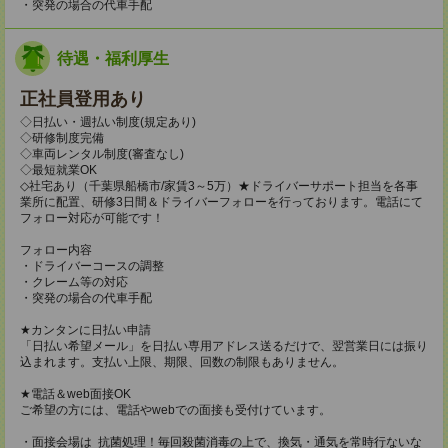
・突発の場合の代車手配
待遇・福利厚生
正社員登用あり
◇日払い・週払い制度(規定あり)
◇研修制度完備
◇車両レンタル制度(審査なし)
◇最短就業OK
◇社宅あり（千葉県船橋市/家賃3～5万）★ドライバーサポート担当を各事
業所に配置、研修3日間＆ドライバーフォローを行っております。電話にて
フォロー対応が可能です！
フォロー内容
・ドライバーコースの調整
・クレーム等の対応
・突発の場合の代車手配
★カンタンに日払い申請
「日払い希望メール」を日払い専用アドレス送るだけで、翌営業日には振り
込まれます。支払い上限、期限、回数の制限もありません。
★電話＆web面接OK
ご希望の方には、電話やwebでの面接も受付けています。
・面接会場は 抗菌処理！毎回殺菌消毒の上で、換気・通気を常時行ないな