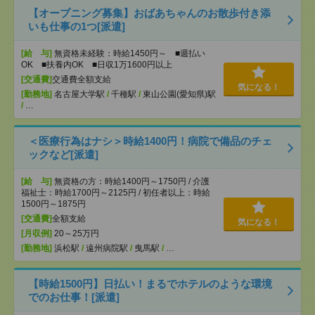
【オープニング募集】おばあちゃんのお散歩付き添
いも仕事の1つ[派遣]
[給 与]
無資格未経験：時給1450円～ ■週払い
OK ■扶養内OK ■日収1万1600円以上
[交通費]
交通費全額支給
気になる！
[勤務地]
名古屋大学駅
/
千種駅
/
東山公園(愛知県)駅
/
…
＜医療行為はナシ＞時給1400円！病院で備品のチェ
ックなど[派遣]
[給 与]
無資格の方：時給1400円～1750円 / 介護
福祉士：時給1700円～2125円 / 初任者以上：時給
1500円～1875円
[交通費]
全額支給
気になる！
[月収例]
20～25万円
[勤務地]
浜松駅
/
遠州病院駅
/
曳馬駅
/
…
【時給1500円】日払い！まるでホテルのような環境
でのお仕事！[派遣]