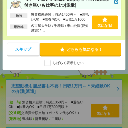
付き添いも仕事の1つ[派遣]
応募ページへ
無資格未経験：時給1450円～ ■週払
給与
いOK ■扶養内OK ■日収1万1600円
以上
名古屋大学駅 / 千種駅 / 東山公園(愛知
気になる!
勤務地
県)駅 / …
気になる！
スキップ
どちらも気になる！
あなたの閲覧履歴からの
おすすめ
しばらく表示しない
志望動機も履歴書も不要！日収1万円～＊未経験OK
の介護[派遣]
[給 与]
無資格未経験：時給1350円～ ■週払い
OK ■扶養内OK ■日収1万800円以上
[交通費]
交通費全額支給（ガソリン代もOK！）
気になる！
[勤務地]
豊橋駅
/
新豊橋駅
/
二川駅
/
…