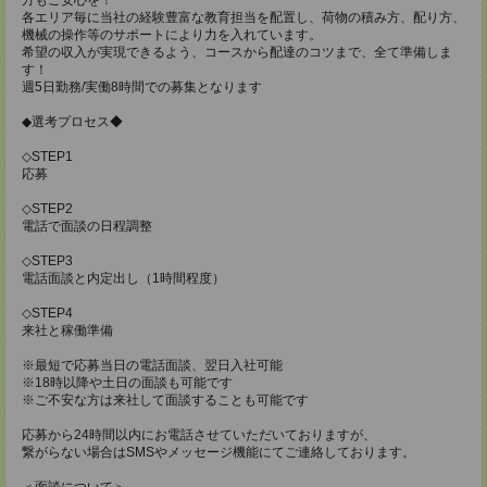
各エリア毎に当社の経験豊富な教育担当を配置し、荷物の積み方、配り方、
機械の操作等のサポートにより力を入れています。
希望の収入が実現できるよう、コースから配達のコツまで、全て準備しま
す！
週5日勤務/実働8時間での募集となります
◆選考プロセス◆
◇STEP1
応募
◇STEP2
電話で面談の日程調整
◇STEP3
電話面談と内定出し（1時間程度）
◇STEP4
来社と稼働準備
※最短で応募当日の電話面談、翌日入社可能
※18時以降や土日の面談も可能です
※ご不安な方は来社して面談することも可能です
応募から24時間以内にお電話させていただいておりますが、
繋がらない場合はSMSやメッセージ機能にてご連絡しております。
＜面談について＞