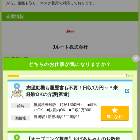
がら、距離も取り、マスク着用で対応しております。
企業情報
Jルート株式会社
×
事業内容
どちらのお仕事が気になりますか？
・軽貨物運送事業
・企業専属便
1
/10
ホームページ
志望動機も履歴書も不要！日収1万円～＊未
経験OKの介護[派遣]
https://en-gage.net/jcsentrytokyo_saiyo/
無資格未経験：時給1350円～ ■週払
給与
いOK ■扶養内OK ■日収1万800円
事業所
以上
豊橋駅 / 新豊橋駅 / 二川駅 / …
気になる!
勤務地
東京都杉並区天沼三丁目30-40フヨウハウス203号室
【オープニング募集】おばあちゃんのお散歩