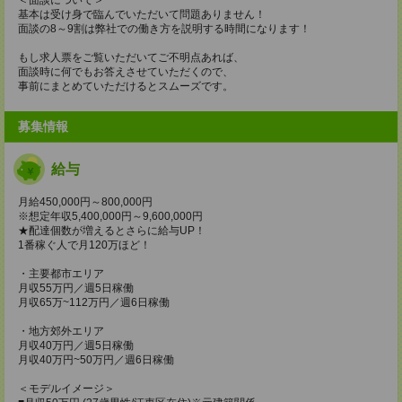
基本は受け身で臨んでいただいて問題ありません！
面談の8～9割は弊社での働き方を説明する時間になります！
もし求人票をご覧いただいてご不明点あれば、
面談時に何でもお答えさせていただくので、
事前にまとめていただけるとスムーズです。
募集情報
給与
月給450,000円～800,000円
※想定年収5,400,000円～9,600,000円
★配達個数が増えるとさらに給与UP！
1番稼ぐ人で月120万ほど！
・主要都市エリア
月収55万円／週5日稼働
月収65万~112万円／週6日稼働
・地方郊外エリア
月収40万円／週5日稼働
月収40万円~50万円／週6日稼働
＜モデルイメージ＞