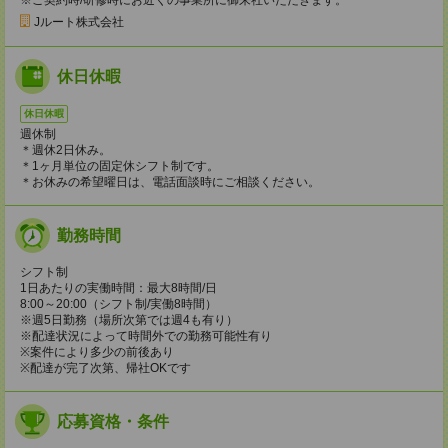
Jルート株式会社
休日休暇
休日休暇
週休制
＊週休2日休み。
＊1ヶ月単位の固定休シフト制です。
＊お休みの希望曜日は、電話面談時にご相談ください。
勤務時間
シフト制
1日あたりの実働時間：最大8時間/日
8:00～20:00（シフト制/実働8時間）
※週5日勤務（場所次第では週4も有り）
※配達状況によって時間外での勤務可能性有り
※案件により多少の前後あり
※配達が完了次第、帰社OKです
応募資格・条件