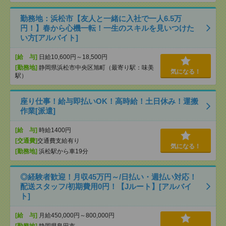
勤務地：浜松市【友人と一緒に入社で一人6.5万
円！】春から心機一転！一生のスキルを見いつけた
い方[アルバイト]
[給 与]
日給10,600円～18,500円
[勤務地]
静岡県浜松市中央区旭町（最寄り駅：味美
気になる！
駅）
座り仕事！給与即払いOK！高時給！土日休み！運搬
作業[派遣]
[給 与]
時給1400円
[交通費]
交通費支給有り
気になる！
[勤務地]
浜松駅から車19分
◎経験者歓迎！月収45万円～/日払い・週払い対応！
配送スタッフ/初期費用0円！【Jルート】[アルバイ
ト]
[給 与]
月給450,000円～800,000円
[勤務地]
静岡県島田市