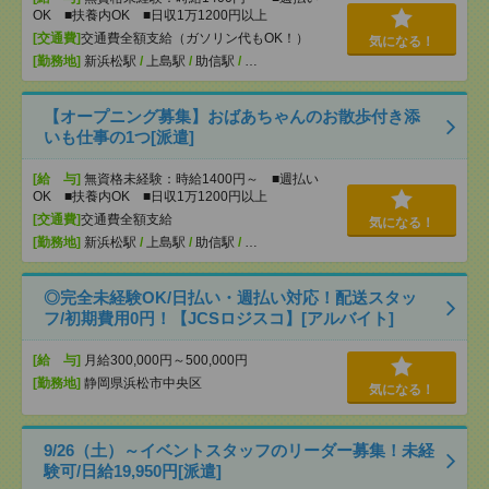
OK ■扶養内OK ■日収1万1200円以上
[交通費]
交通費全額支給（ガソリン代もOK！）
気になる！
[勤務地]
新浜松駅
/
上島駅
/
助信駅
/
…
【オープニング募集】おばあちゃんのお散歩付き添
いも仕事の1つ[派遣]
[給 与]
無資格未経験：時給1400円～ ■週払い
OK ■扶養内OK ■日収1万1200円以上
[交通費]
交通費全額支給
気になる！
[勤務地]
新浜松駅
/
上島駅
/
助信駅
/
…
◎完全未経験OK/日払い・週払い対応！配送スタッ
フ/初期費用0円！【JCSロジスコ】[アルバイト]
[給 与]
月給300,000円～500,000円
[勤務地]
静岡県浜松市中央区
気になる！
9/26（土）～イベントスタッフのリーダー募集！未経
験可/日給19,950円[派遣]