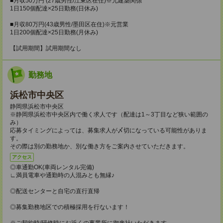
■月収50万円 (27歳男性/江東区在住)※元建築関係
1日150個配達×25日勤務(日休み)
■月収80万円(43歳男性/墨田区在住)※元営業
1日200個配達×25日勤務(月休み)
【試用期間】試用期間なし
勤務地
浜松市中央区
静岡県浜松市中央区
※静岡県浜松市中央区内で働く求人です（配達は1～3丁目など狭い範囲の
み）
応募タイミングによっては、募集求人が〆切になっている可能性がありま
す。
その際は別の勤務地か、別な働き方をご案内させていただきます。
アクセス
◎車通勤OK(車両レンタル完備)
∟満員電車や通勤時の人混みとも無縁♪
◎配送センターと自宅の直行直帰
◎募集勤務地区での積極採用を行ないます！
※ご契約時/研修時にお近くの事業所に御来社いただきます。