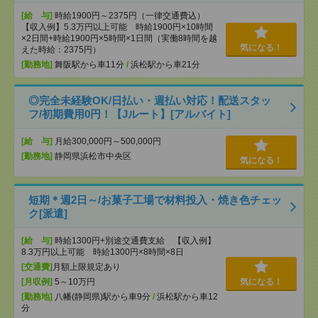
[給 与]
時給1900円～2375円（一律交通費込）
【収入例】5.3万円以上可能 時給1900円×10時間
×2日間+時給1900円×5時間×1日間（実働8時間を越
気になる！
えた時給：2375円）
[勤務地]
舞阪駅から車11分
/
浜松駅から車21分
◎完全未経験OK/日払い・週払い対応！配送スタッ
フ/初期費用0円！【Jルート】[アルバイト]
[給 与]
月給300,000円～500,000円
[勤務地]
静岡県浜松市中央区
気になる！
短期＊週2日～/お菓子工場で材料投入・焼き色チェッ
ク[派遣]
[給 与]
時給1300円+別途交通費支給 【収入例】
8.3万円以上可能 時給1300円×8時間×8日
[交通費]
月額上限規定あり
[月収例]
5～10万円
気になる！
[勤務地]
八幡(静岡県)駅から車9分
/
浜松駅から車12
分