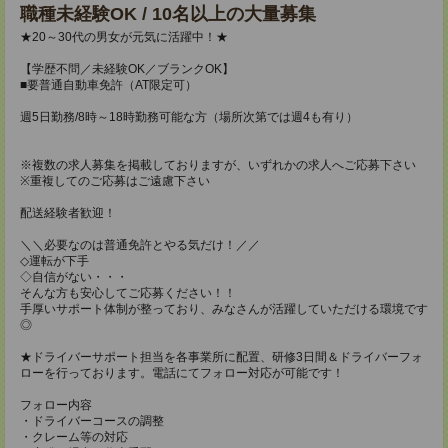
職種未経験OK / 10名以上の大量募集
★20～30代の男女が元気に活躍中！★
【学歴不問／未経験OK／ブランクOK】
■要普通自動車免許（AT限定可）
週5日勤務/8時～18時勤務可能な方（場所次第では週4も有り）
※複数の求人募集を掲載しておりますが、いずれかの求人へご応募下さい
※重複してのご応募はご遠慮下さい
配送経験者歓迎！
＼＼必要なのは普通免許とやる気だけ！／／
◇運転が下手
◇自信がない・・・
そんな方も安心してご応募ください！！
手厚いサポート体制が整っており、みなさんが活躍していただける環境です
◎
★ドライバーサポート担当を各事業所に配置、研修3日間＆ドライバーフォ
ローを行っております。電話にてフォロー対応が可能です！
フォロー内容
・ドライバーコースの調整
・クレーム等の対応