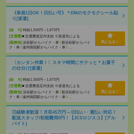
《単発1日OK！日払い可》＊DMのモクモクシール貼
り[派遣]
[給 与]
時給1,500円～1,875円
[交通費]
■ 交通費規定内支給 ※派遣先による
気になる！
[勤務地]
浜松駅からバイク・車
/
新浜松駅からバイ
ク・車
/
遠州病院駅からバイク・車
/
…
〈カンタン作業！〉スキマ時間にサクッと＊お菓子
の仕分け[派遣]
[給 与]
時給1,500円～1,875円
[交通費]
■ 交通費規定内支給 ※派遣先による
気になる！
[勤務地]
浜松駅からバイク・車
/
新浜松駅からバイ
ク・車
/
遠州病院駅からバイク・車
/
…
◎経験者歓迎！月収45万円～/日払い・週払い対応！
配送スタッフ/初期費用0円！【JCSロジスコ】[アル
バイト]