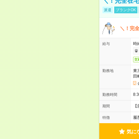
＼！完全在宅
派遣
ブランクOK
＼！完全
時
給与
交
東
勤務地
田
8:
勤務時間
【
期間
履
特徴
気に