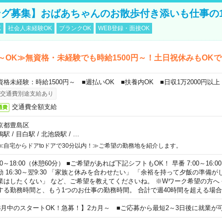
グ募集】おばあちゃんのお散歩付き添いも仕事の
K
社会人未経験OK
ブランクOK
WEB登録・面接OK
～OK≫無資格・未経験でも時給1500円～！土日祝休みもOK
資格未経験：時給1500円～ ■週払いOK ■扶養内OK ■日収1万2000円以上
交通費別途支給あり
交通費全額支給
通費
京都豊島区
鴨駅
/
目白駅
/
北池袋駅
/
…
≪自宅からドアtoドアで30分以内！≫ご希望の勤務地を紹介します。
00～18:00（休憩60分） ■ご希望があれば下記シフトもOK！ 早番 7:00～16:00 遅
勤 16:30～翌9:30 「家族と休みを合わせたい」 「余裕を持って夕飯の準備
業はしたくない」 など、ご希望を教えてくださいね。 ※Wワーク希望の方へ
する勤務時間と、もう1つのお仕事の勤務時間。 合計で週40時間を超える場
8月中のスタートOK！急募！】2カ月～ ■ご応募から最短2～3日後に就業が