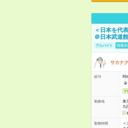
＜日本を代
＠日本武道
アルバイト
職種未
サカナク
時
給与
交
東
勤務地
九
＜シ
勤務時間