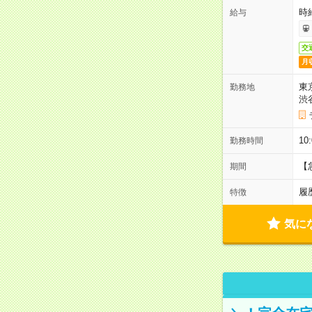
時給
給与
交
月
東
勤務地
渋
10
勤務時間
【
期間
履
特徴
気に