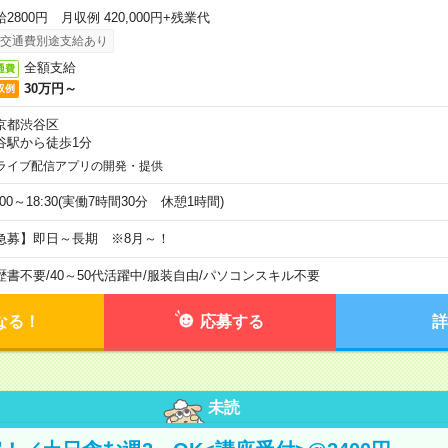
2800円 月収例 420,000円+残業代
交通費別途支給あり
全額支給
通費
30万円～
収例
京都渋谷区
谷駅から徒歩1分
ライブ配信アプリの開発・提供
:00～18:30(実働7時間30分 休憩1時間)
急募】即日～長期 ※8月～！
歴書不要
/
40～50代活躍中
/
服装自由
/
パソコンスキル不要
なる！
応募する
詳
未読