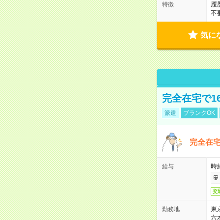
履
特徴
不
気に
完全在宅で1
派遣
ブランクOK
完全在宅
時
給与
交
東
勤務地
六