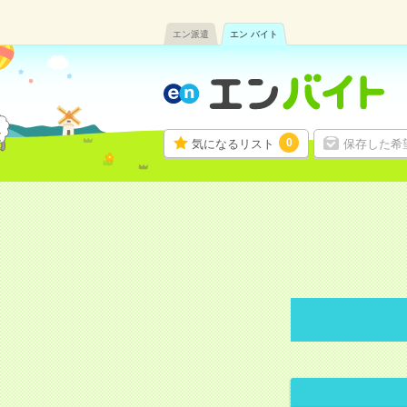
エン派遣
エン バイト
0
気になるリスト
保存した希