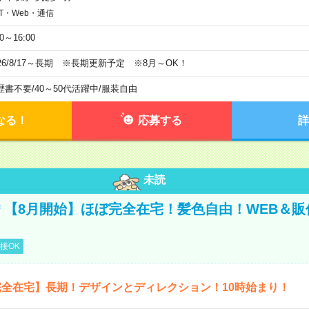
IT・Web・通信
00～16:00
026/8/17～長期 ※長期更新予定 ※8月～OK！
歴書不要
/
40～50代活躍中
/
服装自由
なる！
応募する
詳
未読
円＊【8月開始】ほぼ完全在宅！髪色自由！WEB＆
接OK
全在宅】長期！デザインとディレクション！10時始まり！