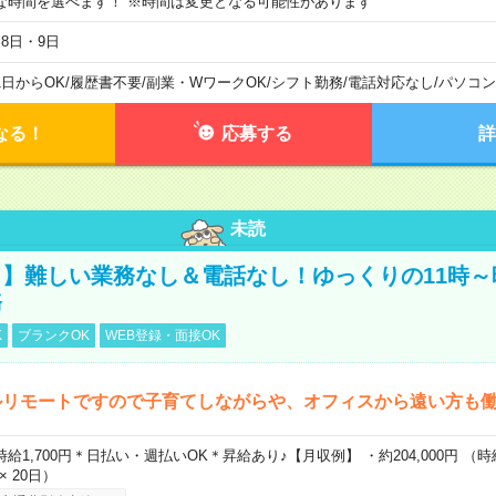
な時間を選べます！ ※時間は変更となる可能性があります
月8日・9日
1日からOK
/
履歴書不要
/
副業・WワークOK
/
シフト勤務
/
電話対応なし
/
パソコン
なる！
応募する
詳
未読
】難しい業務なし＆電話なし！ゆっくりの11時～
務
K
ブランクOK
WEB登録・面接OK
ルリモートですので子育てしながらや、オフィスから遠い方も
時給1,700円＊日払い・週払いOK＊昇給あり♪【月収例】 ・約204,000円 （時給1
 × 20日）