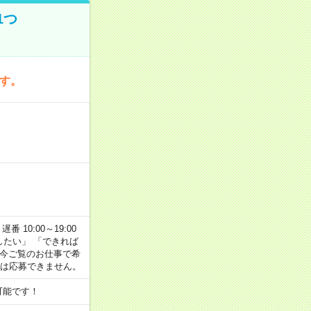
1つ
です。
番 10:00～19:00
がしたい」 「できれば
 今ご覧のお仕事で希
合は応募できません。
可能です！