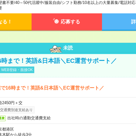
歴書不要
/
40～50代活躍中
/
服装自由
/
シフト勤務
/
10名以上の大量募集
/
電話対応
要
なる！
応募する
詳
未読
6時まで！英語&日本語＼EC運営サポート／
WEB登録・面接OK
で16時まで！英語&日本語＼EC運営サポート／
給2450円＋交
交通費別途支給あり
出社時の通勤交通費支給
通費
京都港区
本木駅から徒歩3分