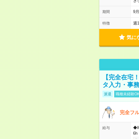
き
9
期間
週
特徴
気に
【完全在宅！
タ入力・事
派遣
職種未経験O
完全フ
◆
給与
6h