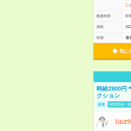
9:
勤務時間
2
期間
履
特徴
気に
時給2800
クション
派遣
WEB登録・面
【ほぼ完