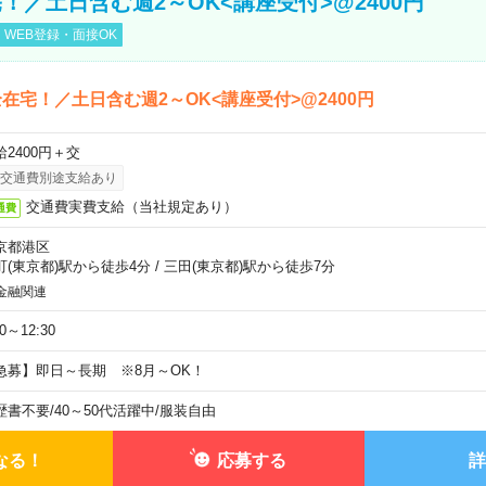
！／土日含む週2～OK<講座受付>@2400円
WEB登録・面接OK
在宅！／土日含む週2～OK<講座受付>@2400円
給2400円＋交
交通費別途支給あり
交通費実費支給（当社規定あり）
通費
京都港区
町(東京都)駅から徒歩4分
/
三田(東京都)駅から徒歩7分
金融関連
30～12:30
急募】即日～長期 ※8月～OK！
歴書不要
/
40～50代活躍中
/
服装自由
なる！
応募する
詳