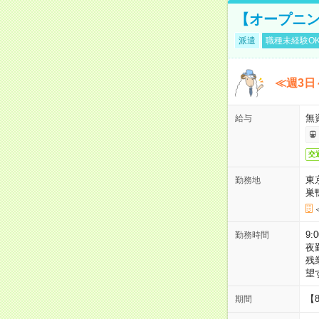
【オープニン
派遣
職種未経験O
≪週3日
無
給与
交
東
勤務地
巣
9:
勤務時間
夜
残
望
【
期間