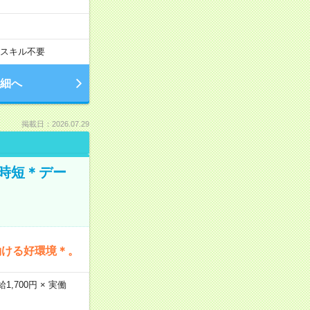
スキル不要
細へ
掲載日：2026.07.29
時短＊デー
働ける好環境＊。
,700円 × 実働