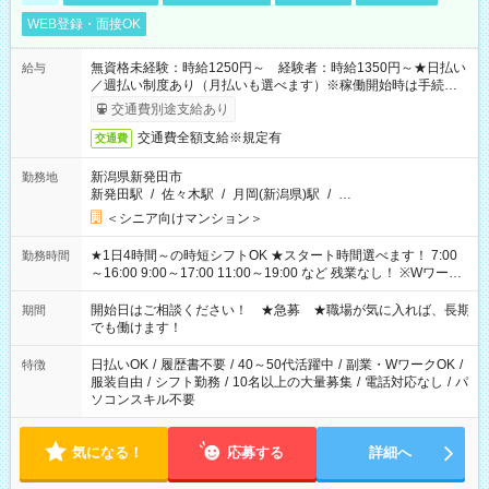
WEB登録・面接OK
無資格未経験：時給1250円～ 経験者：時給1350円～★日払い
給与
／週払い制度あり（月払いも選べます）※稼働開始時は手続き完
了次第のお支払いとなります。
交通費別途支給あり
交通費全額支給※規定有
交通費
新潟県新発田市
勤務地
新発田駅
/
佐々木駅
/
月岡(新潟県)駅
/
…
＜シニア向けマンション＞
★1日4時間～の時短シフトOK ★スタート時間選べます！ 7:00
勤務時間
～16:00 9:00～17:00 11:00～19:00 など 残業なし！ ※Wワーク
の場合、他のお仕事と合わせ週40時間超の就業はご案内できま
せん ※法令に基づき、週20時間以上勤務は社会保険への加入対
開始日はご相談ください！ ★急募 ★職場が気に入れば、長期
期間
象となります ※労働者派遣法（日雇い派遣の原則禁止）によ
でも働けます！
り、短時間・短期間の就業はご案内が難しい場合があります
日払いOK
/
履歴書不要
/
40～50代活躍中
/
副業・WワークOK
/
特徴
服装自由
/
シフト勤務
/
10名以上の大量募集
/
電話対応なし
/
パ
ソコンスキル不要
気になる！
応募する
詳細へ