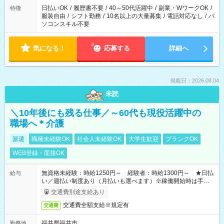
日払いOK
/
履歴書不要
/
40～50代活躍中
/
副業・WワークOK
/
特徴
服装自由
/
シフト勤務
/
10名以上の大量募集
/
電話対応なし
/
パ
ソコンスキル不要
気になる！
応募する
詳細へ
掲載日：2026.08.04
未読
＼10年後にも残る仕事／～60代も現役活躍中の
職場へ＊介護
派遣
職種未経験OK
社会人未経験OK
大学生歓迎
ブランクOK
WEB登録・面接OK
無資格未経験：時給1250円～ 経験者：時給1300円～ ★日払
給与
い／週払い制度あり（月払いも選べます）※稼働開始時は手続き
完了次第のお支払いとなります。
交通費別途支給あり
交通費全額支給※規定有
交通費
福井県福井市
勤務地