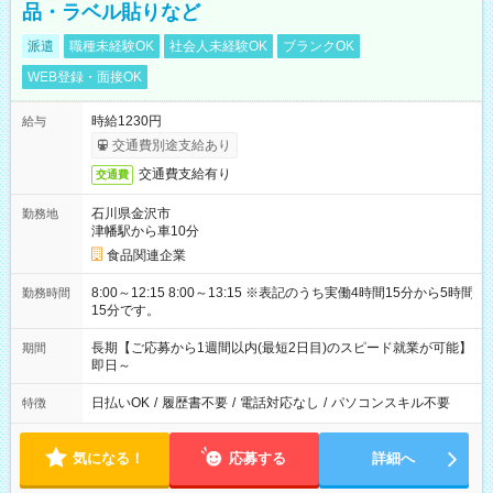
品・ラベル貼りなど
派遣
職種未経験OK
社会人未経験OK
ブランクOK
WEB登録・面接OK
時給1230円
給与
交通費別途支給あり
交通費支給有り
交通費
石川県金沢市
勤務地
津幡駅から車10分
食品関連企業
8:00～12:15 8:00～13:15 ※表記のうち実働4時間15分から5時間
勤務時間
15分です。
長期【ご応募から1週間以内(最短2日目)のスピード就業が可能】
期間
即日～
日払いOK
/
履歴書不要
/
電話対応なし
/
パソコンスキル不要
特徴
気になる！
応募する
詳細へ