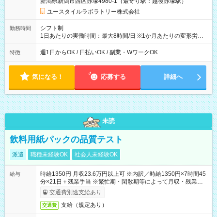
新潟県新潟市西区赤塚4980-1（最寄り駅：越後赤塚駅）
ユースタイルラボラトリー株式会社
シフト制
勤務時間
1日あたりの実働時間：最大8時間/日 ※1か月あたりの変形労働
制（週平均40時間以内） 夜勤：17:00-翌09:00（休憩2時間）
週1日からOK / 日払いOK / 副業・WワークOK
特徴
気になる！
応募する
詳細へ
未読
飲料用紙パックの品質テスト
派遣
職種未経験OK
社会人未経験OK
時給1350円 月収23.6万円以上可 ※内訳／時給1350円×7時間45
給与
分×21日＋残業手当 ※繁忙期・閑散期等によって月収・残業時間
は変動します ＊日払い・仮払いOK（アプリでカンタン申請！）
交通費別途支給あり
支給（規定あり）
交通費