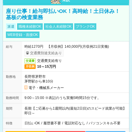
座り仕事！給与即払いOK！高時給！土日休み！
基板の検査業務
派遣
職種未経験OK
社会人未経験OK
ブランクOK
WEB登録・面接OK
時給1270円 【月収例】140,000円(月収例21日実働)
給与
交通費別途支給あり
交通費支給有り
交通費
10～15万円
月収例
長野県茅野市
勤務地
茅野駅から車10分
電子・機械系メーカー
9:00～15:00 ※表記のうち実働5時間15分です。
勤務時間
長期【ご応募から1週間以内(最短2日目)のスピード就業が可能】
期間
即日～
日払いOK
/
履歴書不要
/
電話対応なし
/
パソコンスキル不要
特徴