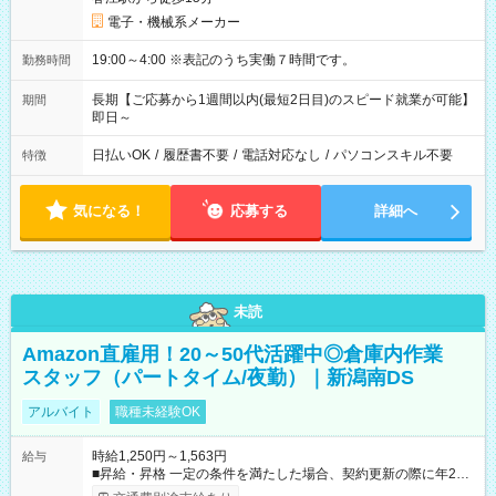
電子・機械系メーカー
19:00～4:00 ※表記のうち実働７時間です。
勤務時間
長期【ご応募から1週間以内(最短2日目)のスピード就業が可能】
期間
即日～
日払いOK
/
履歴書不要
/
電話対応なし
/
パソコンスキル不要
特徴
気になる！
応募する
詳細へ
未読
Amazon直雇用！20～50代活躍中◎倉庫内作業
スタッフ（パートタイム/夜勤）｜新潟南DS
アルバイト
職種未経験OK
時給1,250円～1,563円
給与
■昇給・昇格 一定の条件を満たした場合、契約更新の際に年2回
まで昇給の機会があります。 ■正社員登用制度あり ※月末締/翌