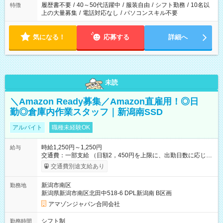
履歴書不要
/
40～50代活躍中
/
服装自由
/
シフト勤務
/
10名以
特徴
上の大量募集
/
電話対応なし
/
パソコンスキル不要
気になる！
応募する
詳細へ
未読
＼Amazon Ready募集／Amazon直雇用！◎日
勤◎倉庫内作業スタッフ｜新潟南SSD
アルバイト
職種未経験OK
時給1,250円～1,250円
給与
交通費：一部支給 （日額2，450円を上限に、出勤日数に応じて
実費支給） ※22:00～翌5:00までは時給25%UP！ ■給与前払い
交通費別途支給あり
制度あり ※前払い額の上限あり、手数料無料（Amazon負担）
そのほか所定の条件が適用されます 【試用期間】試用期間なし
新潟市南区
勤務地
新潟県新潟市南区北田中518-6 DPL新潟南 B区画
アマゾンジャパン合同会社
シフト制
勤務時間