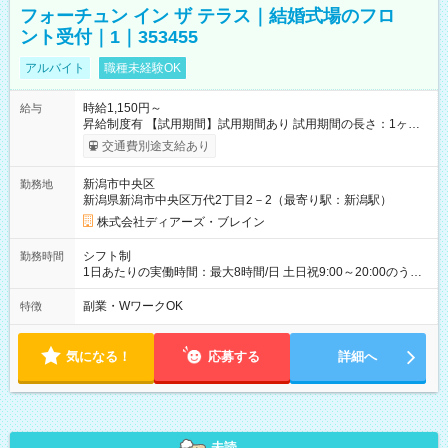
フォーチュン イン ザ テラス｜結婚式場のフロ
ント受付｜1｜353455
アルバイト
職種未経験OK
時給1,150円～
給与
昇給制度有 【試用期間】試用期間あり 試用期間の長さ：1ヶ月
雇用形態、給与は本採用時と同じです。
交通費別途支給あり
新潟市中央区
勤務地
新潟県新潟市中央区万代2丁目2－2（最寄り駅：新潟駅）
株式会社ディアーズ・ブレイン
シフト制
勤務時間
1日あたりの実働時間：最大8時間/日 土日祝9:00～20:00のうち
実働6~8時間 週4~5日のお仕事です 【勤務期間】6ヶ月以上
副業・WワークOK
特徴
気になる！
応募する
詳細へ
未読