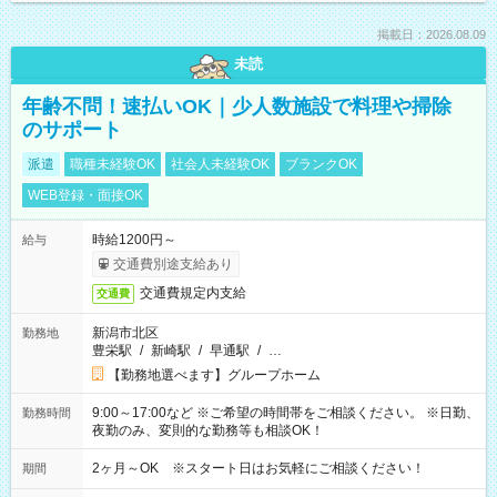
掲載日：2026.08.09
未読
年齢不問！速払いOK｜少人数施設で料理や掃除
のサポート
派遣
職種未経験OK
社会人未経験OK
ブランクOK
WEB登録・面接OK
時給1200円～
給与
交通費別途支給あり
交通費規定内支給
交通費
新潟市北区
勤務地
豊栄駅
/
新崎駅
/
早通駅
/
…
【勤務地選べます】グループホーム
9:00～17:00など ※ご希望の時間帯をご相談ください。 ※日勤、
勤務時間
夜勤のみ、変則的な勤務等も相談OK！
2ヶ月～OK ※スタート日はお気軽にご相談ください！
期間