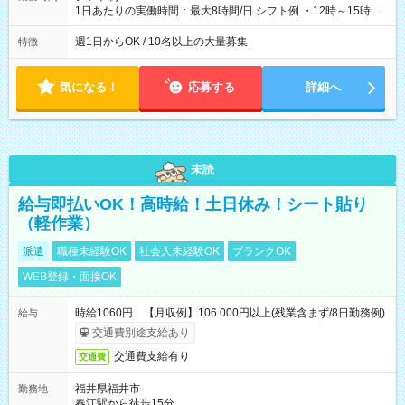
1日あたりの実働時間：最大8時間/日 シフト例 ・12時～15時 入
社後、就業可能シフトをご確認の上、申請してください。
週1日からOK / 10名以上の大量募集
特徴
気になる！
応募する
詳細へ
未読
給与即払いOK！高時給！土日休み！シート貼り
（軽作業）
派遣
職種未経験OK
社会人未経験OK
ブランクOK
WEB登録・面接OK
時給1060円 【月収例】106.000円以上(残業含まず/8日勤務例)
給与
交通費別途支給あり
交通費支給有り
交通費
福井県福井市
勤務地
春江駅から徒歩15分