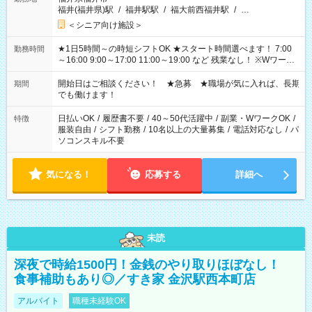
福井(福井県)駅
/
福井駅駅
/
福大前西福井駅
/
…
＜シニア向け施設＞
★1日5時間～の時短シフトOK ★スタート時間選べます！ 7:00
勤務時間
～16:00 9:00～17:00 11:00～19:00 など 残業なし！ ※Wワーク
の場合、他のお仕事と合わせ週40時間超の就業はご案内できま
せん ※法令に基づき、週20時間以上勤務は社会保険への加入対
開始日はご相談ください！ ★急募 ★職場が気に入れば、長期
期間
象となります ※労働者派遣法（日雇い派遣の原則禁止）によ
でも働けます！
り、短時間・短期間の就業はご案内が難しい場合があります
日払いOK
/
履歴書不要
/
40～50代活躍中
/
副業・WワークOK
/
特徴
服装自由
/
シフト勤務
/
10名以上の大量募集
/
電話対応なし
/
パ
ソコンスキル不要
気になる！
応募する
詳細へ
未読
深夜で時給1500円！金銭のやり取りほぼなし！
食事補助もあり◎／すき家 金沢駅西本町店
アルバイト
職種未経験OK