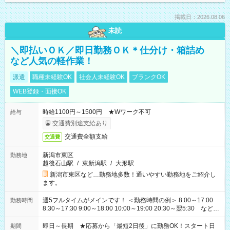
掲載日：2026.08.06
未読
＼即払いＯＫ／即日勤務ＯＫ＊仕分け・箱詰め
など人気の軽作業！
派遣
職種未経験OK
社会人未経験OK
ブランクOK
WEB登録・面接OK
時給1100円～1500円 ★Wワーク不可
給与
交通費別途支給あり
交通費全額支給
交通費
新潟市東区
勤務地
越後石山駅
/
東新潟駅
/
大形駅
新潟市東区など…勤務地多数！通いやすい勤務地をご紹介し
ます。
週5フルタイムがメインです！ ＜勤務時間の例＞ 8:00～17:00
勤務時間
8:30～17:30 9:00～18:00 10:00～19:00 20:30～翌5:30 など ★
その他にも勤務時間多数！ 日勤のみ、残業なし、交替制など
ご希望を教えてください！
即日～長期 ★応募から「最短2日後」に勤務OK！スタート日
期間