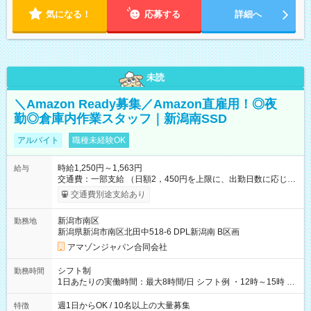
気になる！
応募する
詳細へ
未読
＼Amazon Ready募集／Amazon直雇用！◎夜
勤◎倉庫内作業スタッフ｜新潟南SSD
アルバイト
職種未経験OK
時給1,250円～1,563円
給与
交通費：一部支給 （日額2，450円を上限に、出勤日数に応じて
実費支給） ※22:00～翌5:00までは時給25%UP！ ■給与前払い
交通費別途支給あり
制度あり ※前払い額の上限あり、手数料無料（Amazon負担）
そのほか所定の条件が適用されます 【試用期間】試用期間なし
新潟市南区
勤務地
新潟県新潟市南区北田中518-6 DPL新潟南 B区画
アマゾンジャパン合同会社
シフト制
勤務時間
1日あたりの実働時間：最大8時間/日 シフト例 ・12時～15時 入
社後、就業可能シフトをご確認の上、申請してください。
週1日からOK / 10名以上の大量募集
特徴