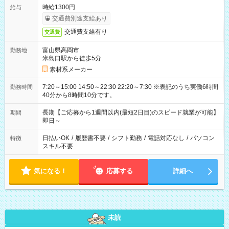
時給1300円
給与
交通費別途支給あり
交通費支給有り
交通費
富山県高岡市
勤務地
米島口駅から徒歩5分
素材系メーカー
7:20～15:00 14:50～22:30 22:20～7:30 ※表記のうち実働6時間
勤務時間
40分から8時間10分です。
長期【ご応募から1週間以内(最短2日目)のスピード就業が可能】
期間
即日～
日払いOK
/
履歴書不要
/
シフト勤務
/
電話対応なし
/
パソコン
特徴
スキル不要
気になる！
応募する
詳細へ
未読