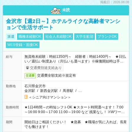
掲載日：2026.08.08
未読
金沢市【週2日～】ホテルライクな高齢者マンシ
ョンで生活サポート
派遣
職種未経験OK
社会人未経験OK
大学生歓迎
ブランクOK
WEB登録・面接OK
無資格未経験：時給1350円～ 経験者：時給1400円～ ★日払
給与
い／週払い制度あり（月払いも選べます）※稼働開始時は手続き
完了次第のお支払いとなります。
交通費別途支給あり
交通費全額支給※規定有
交通費
石川県金沢市
勤務地
金沢駅
/
新西金沢駅
/
馬替駅
/
…
＜シニア向けマンション＞
★1日4時間～の時短シフトOK ★スタート時間選べます！ 7:00
勤務時間
～16:00 9:00～17:00 11:00～19:00 など 残業なし！ ※Wワーク
の場合、他のお仕事と合わせ週40時間超の就業はご案内できま
せん ※法令に基づき、週20時間以上勤務は社会保険への加入対
開始日はご相談ください！ ★急募 ★職場が気に入れば、長期
期間
象となります ※労働者派遣法（日雇い派遣の原則禁止）によ
でも働けます！
り、短時間・短期間の就業はご案内が難しい場合があります