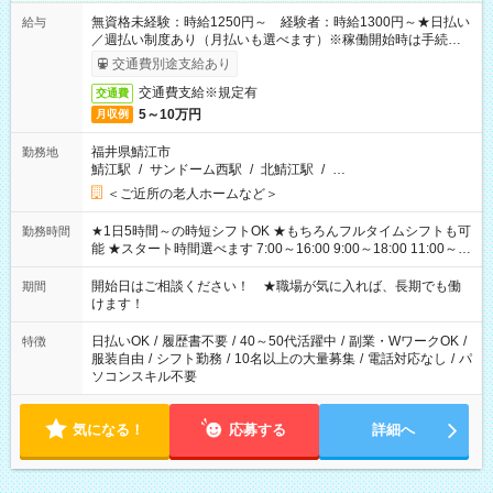
無資格未経験：時給1250円～ 経験者：時給1300円～★日払い
給与
／週払い制度あり（月払いも選べます）※稼働開始時は手続き完
了次第のお支払いとなります。
交通費別途支給あり
交通費支給※規定有
交通費
5～10万円
月収例
福井県鯖江市
勤務地
鯖江駅
/
サンドーム西駅
/
北鯖江駅
/
…
＜ご近所の老人ホームなど＞
★1日5時間～の時短シフトOK ★もちろんフルタイムシフトも可
勤務時間
能 ★スタート時間選べます 7:00～16:00 9:00～18:00 11:00～
20:00 など 残業なし！ ※Wワークの場合、他のお仕事と合わせ
週40時間超の就業はご案内できません ※法令に基づき、週20時
開始日はご相談ください！ ★職場が気に入れば、長期でも働
期間
間以上勤務は社会保険への加入対象となります ※労働者派遣法
けます！
（日雇い派遣の原則禁止）により、短時間・短期間の就業はご
案内が難しい場合があります
日払いOK
/
履歴書不要
/
40～50代活躍中
/
副業・WワークOK
/
特徴
服装自由
/
シフト勤務
/
10名以上の大量募集
/
電話対応なし
/
パ
ソコンスキル不要
気になる！
応募する
詳細へ