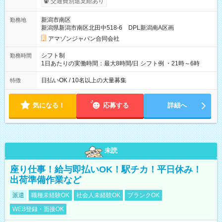
交通費別途支給あり
月25日支払い ※時間外手当、別途支給 ※深夜割増賃金 (22:00～
翌5:00までは時給が25%UPします) ☆給与前払い制度有！
新潟市南区
勤務地
☆Amazon直雇用で安定して働けます！ 【試用期間】試用期間
新潟県新潟市南区北田中518-6 DPL新潟南A区画
あり 試用期間の長さ：1週間 雇用形態、給与は本採用時と同じ
です。
アマゾンジャパン合同会社
シフト制
勤務時間
1日あたりの実働時間：最大8時間/日 シフト例 ・21時～6時
日払いOK / 10名以上の大量募集
特徴
気になる！
応募する
詳細へ
未読
座り仕事！給与即払いOK！駅チカ！平日休み！
出荷準備作業など
派遣
職種未経験OK
社会人未経験OK
ブランクOK
WEB登録・面接OK