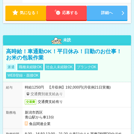
気になる！
応募する
詳細へ
未読
高時給！車通勤OK！平日休み！日勤のお仕事！
お米の包装作業
派遣
職種未経験OK
社会人未経験OK
ブランクOK
WEB登録・面接OK
時給1250円 【月収例】192,000円(月収例21日実働)
給与
交通費別途支給あり
交通費支給有り
交通費
新潟市西区
勤務地
青山駅から車13分
食品関連企業