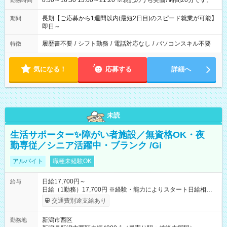
8:30～16:50 13:00～21:20 ※表記のうち実働7時間20分です。
勤務時間
長期【ご応募から1週間以内(最短2日目)のスピード就業が可能】
期間
即日～
履歴書不要
/
シフト勤務
/
電話対応なし
/
パソコンスキル不要
特徴
気になる！
応募する
詳細へ
未読
生活サポーター✨障がい者施設／無資格OK・夜
勤専従／シニア活躍中・ブランク /Gi
アルバイト
職種未経験OK
日給17,700円～
給与
日給（1勤務）17,700円 ※経験・能力によりスタート日給相談
可・昇給可 【試用期間】試用期間あり 試用期間の長さ：3ヶ月
交通費別途支給あり
雇用形態、給与は本採用時と同じです。
新潟市西区
勤務地