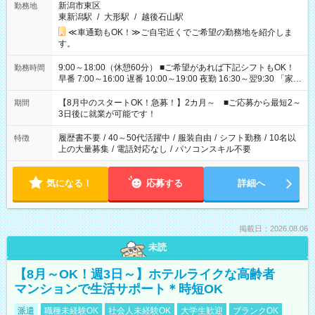
新潟市東区
勤務地
東新潟駅
/
大形駅
/
越後石山駅
≪車通勤もOK！≫ご自宅近くでご希望の勤務地を紹介しま
す。
9:00～18:00（休憩60分） ■ご希望があれば下記シフトもOK！
勤務時間
早番 7:00～16:00 遅番 10:00～19:00 夜勤 16:30～翌9:30 「家族
と休みを合わせたい」 「余裕を持って夕飯の準備がしたい」
「できれば残業はしたくない」 など、ご希望を教えてください
【8月中のスタートOK！急募！】2カ月～ ■ご応募から最短2～
期間
ね。 ※Wワーク希望の方へ 今ご覧のお仕事で希望する勤務時間
3日後に就業が可能です！
と、もう1つのお仕事の勤務時間。 合計で週40時間を超える場
合は応募できません。
履歴書不要
/
40～50代活躍中
/
服装自由
/
シフト勤務
/
10名以
特徴
上の大量募集
/
電話対応なし
/
パソコンスキル不要
気になる！
応募する
詳細へ
掲載日：2026.08.06
未読
【8月～OK！週3日～】ホテルライクな高齢者
マンションで生活サポート＊時短OK
派遣
職種未経験OK
社会人未経験OK
大学生歓迎
ブランクOK