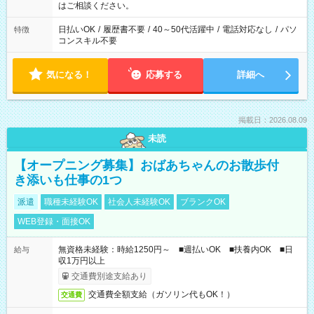
はご相談ください。
日払いOK
/
履歴書不要
/
40～50代活躍中
/
電話対応なし
/
パソ
特徴
コンスキル不要
気になる！
応募する
詳細へ
掲載日：2026.08.09
未読
【オープニング募集】おばあちゃんのお散歩付
き添いも仕事の1つ
派遣
職種未経験OK
社会人未経験OK
ブランクOK
WEB登録・面接OK
無資格未経験：時給1250円～ ■週払いOK ■扶養内OK ■日
給与
収1万円以上
交通費別途支給あり
交通費全額支給（ガソリン代もOK！）
交通費