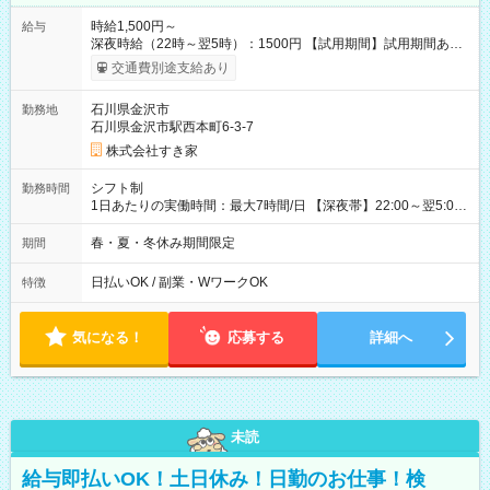
時給1,500円～
給与
深夜時給（22時～翌5時）：1500円 【試用期間】試用期間あり
試用期間の長さ：1ヶ月 雇用形態、給与は本採用時と同じです。
交通費別途支給あり
試用期間の実態は30日（※条件変更なし）ですが、切り上げで
一ヶ月とさせていただきます。 研修制度あり：15時間(研修中も
石川県金沢市
勤務地
同時給）
石川県金沢市駅西本町6-3-7
株式会社すき家
シフト制
勤務時間
1日あたりの実働時間：最大7時間/日 【深夜帯】22:00～翌5:00
週2日～・1日2h～OK◎ ※22:00から翌5:00までは18歳以上の方
のみ勤務可能です（18歳未満の深夜業務禁止のため） ★深夜で
春・夏・冬休み期間限定
期間
も安心して働けます★ すき家では、ワンオペを禁止していま
す。 必ず、2名以上での勤務を行いますので、安心して働けま
日払いOK / 副業・WワークOK
特徴
す。
気になる！
応募する
詳細へ
未読
給与即払いOK！土日休み！日勤のお仕事！検