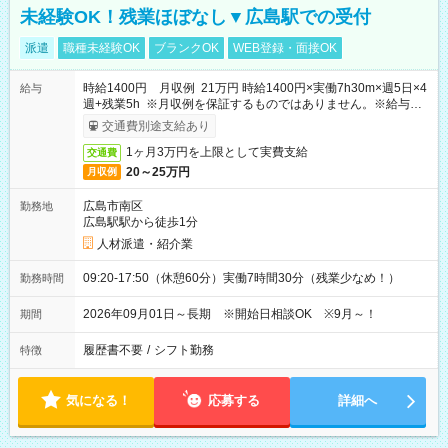
未経験OK！残業ほぼなし▼広島駅での受付
派遣
職種未経験OK
ブランクOK
WEB登録・面接OK
時給1400円 月収例 21万円 時給1400円×実働7h30m×週5日×4
給与
週+残業5h ※月収例を保証するものではありません。※給与即
受取りサービス利用可（利用条件有）
交通費別途支給あり
1ヶ月3万円を上限として実費支給
交通費
20～25万円
月収例
広島市南区
勤務地
広島駅駅から徒歩1分
人材派遣・紹介業
09:20-17:50（休憩60分）実働7時間30分（残業少なめ！）
勤務時間
2026年09月01日～長期 ※開始日相談OK ※9月～！
期間
履歴書不要
/
シフト勤務
特徴
気になる！
応募する
詳細へ