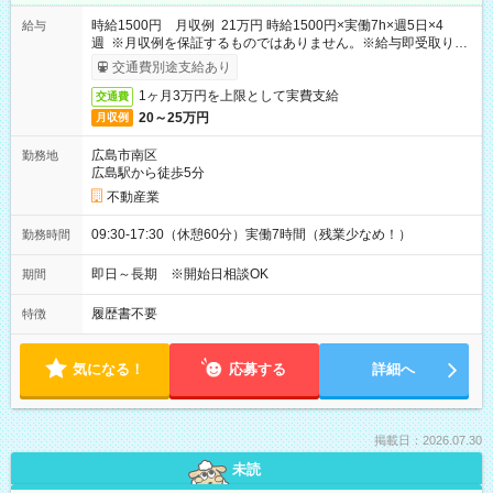
時給1500円 月収例 21万円 時給1500円×実働7h×週5日×4
給与
週 ※月収例を保証するものではありません。※給与即受取りサ
ービス利用可（利用条件有）
交通費別途支給あり
1ヶ月3万円を上限として実費支給
交通費
20～25万円
月収例
広島市南区
勤務地
広島駅から徒歩5分
不動産業
09:30-17:30（休憩60分）実働7時間（残業少なめ！）
勤務時間
即日～長期 ※開始日相談OK
期間
履歴書不要
特徴
気になる！
応募する
詳細へ
掲載日：2026.07.30
未読