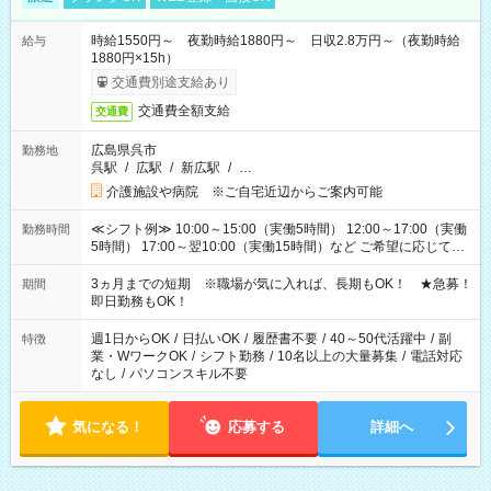
時給1550円～ 夜勤時給1880円～ 日収2.8万円～（夜勤時給
給与
1880円×15h）
交通費別途支給あり
交通費全額支給
交通費
広島県呉市
勤務地
呉駅
/
広駅
/
新広駅
/
…
介護施設や病院 ※ご自宅近辺からご案内可能
≪シフト例≫ 10:00～15:00（実働5時間） 12:00～17:00（実働
勤務時間
5時間） 17:00～翌10:00（実働15時間）など ご希望に応じて、
働く時間は調整できます！ お気軽に担当へ相談ください！
3ヵ月までの短期 ※職場が気に入れば、長期もOK！ ★急募！
期間
即日勤務もOK！
週1日からOK
/
日払いOK
/
履歴書不要
/
40～50代活躍中
/
副
特徴
業・WワークOK
/
シフト勤務
/
10名以上の大量募集
/
電話対応
なし
/
パソコンスキル不要
気になる！
応募する
詳細へ