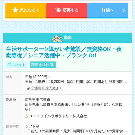
気になる！
応募する
詳細へ
未読
生活サポーター✨障がい者施設／無資格OK・夜
勤専従／シニア活躍中・ブランク /Gi
アルバイト
職種未経験OK
日給18,200円～
給与
日給（1勤務）18,200円 【試用期間】試用期間あり 試用期間の
長さ：3ヶ月 雇用形態、給与は本採用時と同じです。
交通費別途支給あり
広島県東広島市
勤務地
広島県東広島市八本松飯田6丁目1497番（最寄り駅：八本松
駅）
ユースタイルラボラトリー株式会社
シフト制
勤務時間
1日あたりの実働時間：最大8時間/日 ※1か月あたりの変形労働