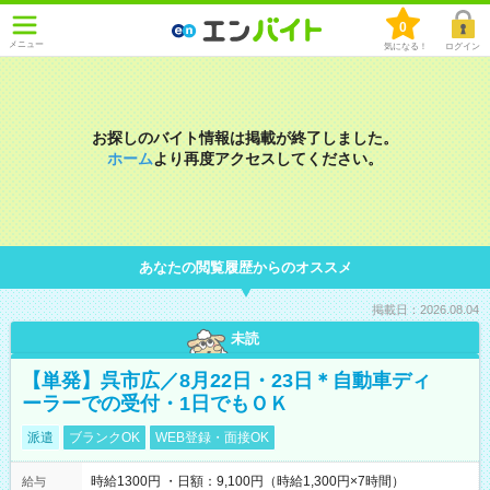
0
メニュー
気になる！
ログイン
お探しのバイト情報は掲載が終了しました。
ホーム
より再度アクセスしてください。
あなたの閲覧履歴からのオススメ
掲載日：2026.08.04
未読
【単発】呉市広／8月22日・23日＊自動車ディ
ーラーでの受付・1日でもＯＫ
派遣
ブランクOK
WEB登録・面接OK
時給1300円 ・日額：9,100円（時給1,300円×7時間）
給与