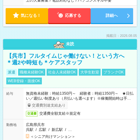
上の大量募集
/
電話対応なし
/
パソコンスキル不要
気になる！
応募する
詳細へ
掲載日：2026.08.05
未読
【呉市】フルタイムじゃ働けない！という方へ
＊週2や時短も＊ケアスタッフ
派遣
職種未経験OK
社会人未経験OK
大学生歓迎
ブランクOK
WEB登録・面接OK
無資格未経験：時給1350円～ 経験者：時給1350円～ ★日払
給与
い／週払い制度あり（月払いも選べます）※稼働開始時は手続き
完了次第のお支払いとなります。
交通費別途支給あり
交通費全額支給※規定有
交通費
広島県呉市
勤務地
呉駅
/
広駅
/
新広駅
/
…
＜シニア向けマンション＞