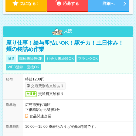
気になる！
応募する
詳細へ
未読
座り仕事！給与即払いOK！駅チカ！土日休み！
麺の袋詰め作業
派遣
職種未経験OK
社会人未経験OK
ブランクOK
WEB登録・面接OK
時給1200円
給与
交通費別途支給あり
交通費支給有り
交通費
広島市安佐南区
勤務地
下祇園駅から徒歩2分
食品関連企業
10:00～15:00 ※表記のうち実働5時間です。
勤務時間