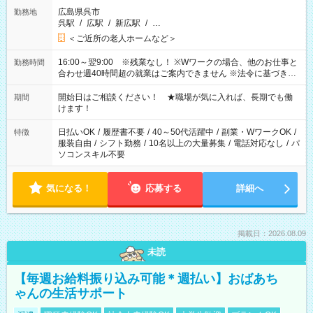
広島県呉市
勤務地
呉駅
/
広駅
/
新広駅
/
…
＜ご近所の老人ホームなど＞
16:00～翌9:00 ※残業なし！ ※Wワークの場合、他のお仕事と
勤務時間
合わせ週40時間超の就業はご案内できません ※法令に基づき、
週20時間以上勤務は社会保険への加入対象となります ※労働者
派遣法（日雇い派遣の原則禁止）により、短時間・短期間の就
開始日はご相談ください！ ★職場が気に入れば、長期でも働
期間
業はご案内が難しい場合があります
けます！
日払いOK
/
履歴書不要
/
40～50代活躍中
/
副業・WワークOK
/
特徴
服装自由
/
シフト勤務
/
10名以上の大量募集
/
電話対応なし
/
パ
ソコンスキル不要
気になる！
応募する
詳細へ
掲載日：2026.08.09
未読
【毎週お給料振り込み可能＊週払い】おばあち
ゃんの生活サポート