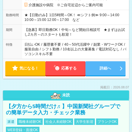
介護施設や病院 ※ご自宅近辺からご案内可能
★【日勤のみ】1日5時間～OK！ ≪シフト例≫ 9:00～14:00
勤務時間
10:00～15:00 12:00～17:00 など
【急募】即日勤務OK！中旬～など開始日相談可 ★まずはお試
期間
し2カ月～のスタートも歓迎！
日払いOK
/
履歴書不要
/
40～50代活躍中
/
副業・WワークOK
/
特徴
服装自由
/
シフト勤務
/
10名以上の大量募集
/
電話対応なし
/
パ
ソコンスキル不要
気になる！
応募する
詳細へ
掲載日：2026.08.07
未読
【夕方から5時間だけ♬】中国新聞社グループで
の簡単データ入力・チェック業務
派遣
職種未経験OK
社会人未経験OK
大学生歓迎
ブランクOK
WEB登録・面接OK