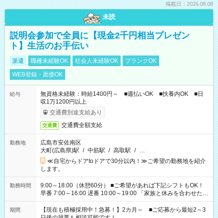
掲載日：2026.08.08
未読
説明会参加で全員に【現金2千円相当プレゼン
ト】生活のお手伝い
派遣
職種未経験OK
社会人未経験OK
ブランクOK
WEB登録・面接OK
無資格未経験：時給1400円～ ■週払いOK ■扶養内OK ■日
給与
収1万1200円以上
交通費別途支給あり
交通費全額支給
交通費
広島市安佐南区
勤務地
大町(広島県)駅
/
中筋駅
/
高取駅
/
…
≪自宅からドアtoドアで30分以内！≫ご希望の勤務地を紹介
します。
9:00～18:00（休憩60分） ■ご希望があれば下記シフトもOK！
勤務時間
早番 7:00～16:00 遅番 10:00～19:00 「家族と休みを合わせた
い」 「余裕を持って夕飯の準備がしたい」 「できれば残業はし
たくない」 など、ご希望を教えてくださいね。 ※Wワーク希望
【現在も積極採用中！急募！】2カ月～ ■ご応募から最短2～3
期間
の方へ 今ご覧のお仕事で希望する勤務時間と、もう1つのお仕事
日後の就業も相談可能です！