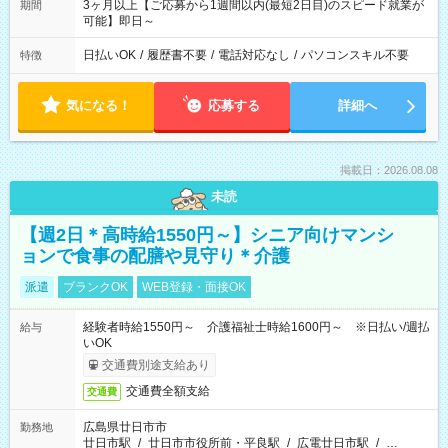
3ヶ月以上【ご応募から1週間以内(最短2日目)のスピード就業が
期間
可能】即日～
日払いOK
/
履歴書不要
/
電話対応なし
/
パソコンスキル不要
特徴
気になる！
応募する
詳細へ
掲載日：2026.08.08
未読
【週2日＊高時給1550円～】シニア向けマンシ
ョンで食事の配膳や見守り＊介護
派遣
ブランクOK
WEB登録・面接OK
経験者時給1550円～ 介護福祉士時給1600円～ ※日払い/週払
給与
いOK
交通費別途支給あり
交通費全額支給
交通費
広島県廿日市市
勤務地
廿日市駅
/
廿日市市役所前・平良駅
/
広電廿日市駅
/
…