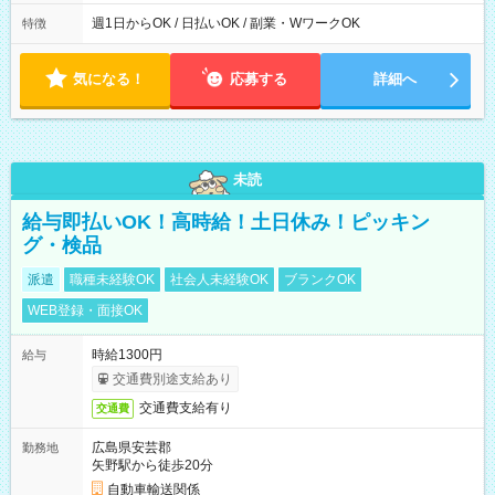
制（週平均40時間以内） 夜勤：17:00-翌09:00（休憩2時間）
週1日からOK / 日払いOK / 副業・WワークOK
特徴
気になる！
応募する
詳細へ
未読
給与即払いOK！高時給！土日休み！ピッキン
グ・検品
派遣
職種未経験OK
社会人未経験OK
ブランクOK
WEB登録・面接OK
時給1300円
給与
交通費別途支給あり
交通費支給有り
交通費
広島県安芸郡
勤務地
矢野駅から徒歩20分
自動車輸送関係