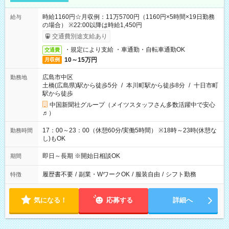
時給1160円☆月収例：11万5700円（1160円×5時間×19日勤務
給与
の場合） ※22:00以降は時給1,450円
交通費別途支給あり
・規定により支給 ・車通勤・自転車通勤OK
交通費
10～15万円
月収例
広島市中区
勤務地
土橋(広島県)駅から徒歩5分
/
本川町駅から徒歩8分
/
十日市町
駅から徒歩
中国新聞社グループ（メイツスタッフさん多数活躍中で安心
♬）
17：00～23：00（休憩60分/実働5時間） ※18時～23時(休憩な
勤務時間
し)もOK
即日～長期 ※開始日相談OK
期間
履歴書不要
/
副業・WワークOK
/
服装自由
/
シフト勤務
特徴
気になる！
応募する
詳細へ