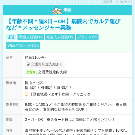
掲載日：2026.08.07
未読
【年齢不問＊週3日～OK】病院内でカルテ運び
など＊メッセンジャー業務
派遣
職種未経験OK
社会人未経験OK
ブランクOK
WEB登録・面接OK
時給1100円～
給与
交通費別途支給あり
交通費規定内支給
交通費
岡山市北区
勤務地
岡山駅
/
柳川駅
/
庭瀬駅
/
…
【勤務地選べます】病院・クリニック
9:00～17:00など ※ご希望の時間帯をご相談ください。 ※日勤、
勤務時間
夜勤のみ、変則的な勤務等も相談OK！
2ヶ月～OK ※スタート日はお気軽にご相談ください！
期間
履歴書不要
/
40～50代活躍中
/
服装自由
/
シフト勤務
/
10名以
特徴