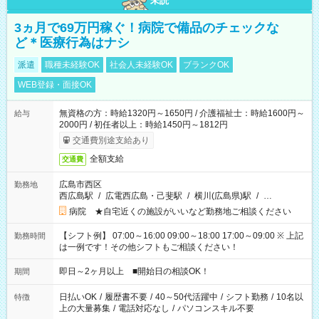
未読
3ヵ月で69万円稼ぐ！病院で備品のチェックな
ど＊医療行為はナシ
派遣
職種未経験OK
社会人未経験OK
ブランクOK
WEB登録・面接OK
無資格の方：時給1320円～1650円 / 介護福祉士：時給1600円～
給与
2000円 / 初任者以上：時給1450円～1812円
交通費別途支給あり
全額支給
交通費
広島市西区
勤務地
西広島駅
/
広電西広島・己斐駅
/
横川(広島県)駅
/
…
病院 ★自宅近くの施設がいいなど勤務地ご相談ください
【シフト例】 07:00～16:00 09:00～18:00 17:00～09:00 ※ 上記
勤務時間
は一例です！その他シフトもご相談ください！
即日～2ヶ月以上 ■開始日の相談OK！
期間
日払いOK
/
履歴書不要
/
40～50代活躍中
/
シフト勤務
/
10名以
特徴
上の大量募集
/
電話対応なし
/
パソコンスキル不要