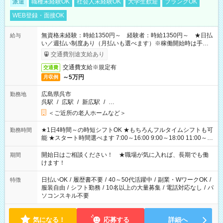
派遣
職種未経験OK
社会人未経験OK
大学生歓迎
ブランクOK
WEB登録・面接OK
無資格未経験：時給1350円～ 経験者：時給1350円～ ★日払
給与
い／週払い制度あり（月払いも選べます）※稼働開始時は手続き
完了次第のお支払いとなります。
交通費別途支給あり
交通費支給※規定有
交通費
～5万円
月収例
広島県呉市
勤務地
呉駅
/
広駅
/
新広駅
/
…
＜ご近所の老人ホームなど＞
★1日4時間～の時短シフトOK ★もちろんフルタイムシフトも可
勤務時間
能 ★スタート時間選べます 7:00～16:00 9:00～18:00 11:00～
20:00 など 残業なし！ ※Wワークの場合、他のお仕事と合わせ
週40時間超の就業はご案内できません ※法令に基づき、週20時
開始日はご相談ください！ ★職場が気に入れば、長期でも働
期間
間以上勤務は社会保険への加入対象となります ※労働者派遣法
けます！
（日雇い派遣の原則禁止）により、短時間・短期間の就業はご
案内が難しい場合があります
日払いOK
/
履歴書不要
/
40～50代活躍中
/
副業・WワークOK
/
特徴
服装自由
/
シフト勤務
/
10名以上の大量募集
/
電話対応なし
/
パ
ソコンスキル不要
気になる！
応募する
詳細へ