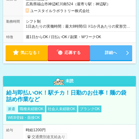
広島県福山市神辺町川南524（最寄り駅：神辺駅）
ユースタイルラボラトリー株式会社
シフト制
勤務時間
1日あたりの実働時間：最大8時間/日 ※1か月あたりの変形労働
制（週平均40時間以内） 夜勤：17:00-翌09:00（休憩2時間）
週1日からOK / 日払いOK / 副業・WワークOK
特徴
気になる！
応募する
詳細へ
未読
給与即払いOK！駅チカ！日勤のお仕事！麺の袋
詰め作業など
派遣
職種未経験OK
社会人未経験OK
ブランクOK
WEB登録・面接OK
時給1200円
給与
交通費別途支給あり