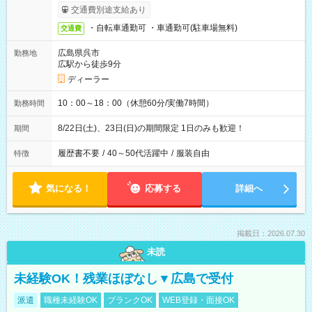
交通費別途支給あり
・自転車通勤可 ・車通勤可(駐車場無料)
交通費
広島県呉市
勤務地
広駅から徒歩9分
ディーラー
10：00～18：00（休憩60分/実働7時間）
勤務時間
8/22日(土)、23日(日)の期間限定 1日のみも歓迎！
期間
履歴書不要
/
40～50代活躍中
/
服装自由
特徴
気になる！
応募する
詳細へ
掲載日：2026.07.30
未読
未経験OK！残業ほぼなし▼広島で受付
派遣
職種未経験OK
ブランクOK
WEB登録・面接OK