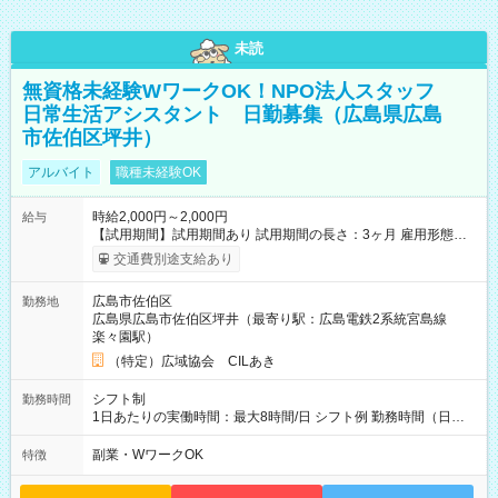
未読
無資格未経験WワークOK！NPO法人スタッフ
日常生活アシスタント 日勤募集（広島県広島
市佐伯区坪井）
アルバイト
職種未経験OK
時給2,000円～2,000円
給与
【試用期間】試用期間あり 試用期間の長さ：3ヶ月 雇用形態、
給与は本採用時と同じです。
交通費別途支給あり
広島市佐伯区
勤務地
広島県広島市佐伯区坪井（最寄り駅：広島電鉄2系統宮島線
楽々園駅）
（特定）広域協会 CILあき
シフト制
勤務時間
1日あたりの実働時間：最大8時間/日 シフト例 勤務時間（日
勤）・8時～18時 （実働時間8時間 待機休憩2時間）（日勤1回
あたりの給与 2万円）
副業・WワークOK
特徴