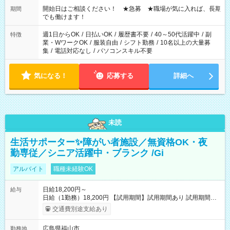
せん ※法令に基づき、週20時間以上勤務は社会保険への加入対
開始日はご相談ください！ ★急募 ★職場が気に入れば、長期
期間
象となります ※労働者派遣法（日雇い派遣の原則禁止）によ
でも働けます！
り、短時間・短期間の就業はご案内が難しい場合があります
週1日からOK
/
日払いOK
/
履歴書不要
/
40～50代活躍中
/
副
特徴
業・WワークOK
/
服装自由
/
シフト勤務
/
10名以上の大量募
集
/
電話対応なし
/
パソコンスキル不要
気になる！
応募する
詳細へ
未読
生活サポーター✨障がい者施設／無資格OK・夜
勤専従／シニア活躍中・ブランク /Gi
アルバイト
職種未経験OK
日給18,200円～
給与
日給（1勤務）18,200円 【試用期間】試用期間あり 試用期間の
長さ：3ヶ月 雇用形態、給与は本採用時と同じです。
交通費別途支給あり
広島県福山市
勤務地