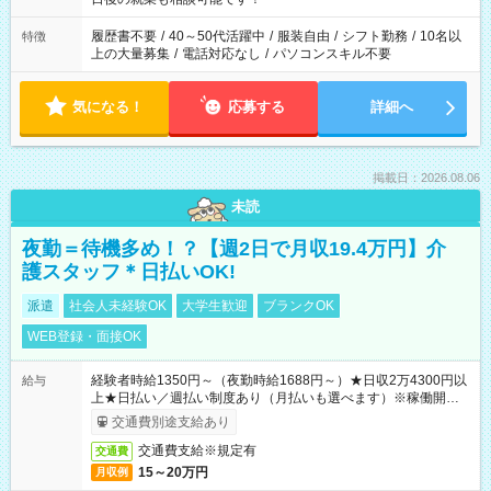
の勤務時間。 合計で週40時間を超える場合は応募できません。
履歴書不要
/
40～50代活躍中
/
服装自由
/
シフト勤務
/
10名以
特徴
上の大量募集
/
電話対応なし
/
パソコンスキル不要
気になる！
応募する
詳細へ
掲載日：2026.08.06
未読
夜勤＝待機多め！？【週2日で月収19.4万円】介
護スタッフ＊日払いOK!
派遣
社会人未経験OK
大学生歓迎
ブランクOK
WEB登録・面接OK
経験者時給1350円～（夜勤時給1688円～）★日収2万4300円以
給与
上★日払い／週払い制度あり（月払いも選べます）※稼働開始時
は手続き完了次第のお支払いとなります。
交通費別途支給あり
交通費支給※規定有
交通費
15～20万円
月収例