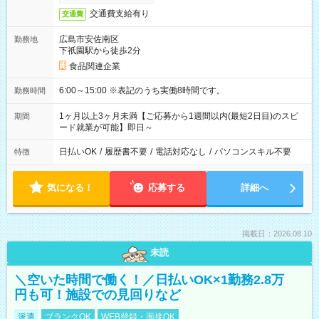
交通費支給有り
交通費
広島市安佐南区
勤務地
下祇園駅から徒歩2分
食品関連企業
6:00～15:00 ※表記のうち実働8時間です。
勤務時間
1ヶ月以上3ヶ月未満【ご応募から1週間以内(最短2日目)のスピ
期間
ード就業が可能】即日～
日払いOK
/
履歴書不要
/
電話対応なし
/
パソコンスキル不要
特徴
気になる！
応募する
詳細へ
掲載日：2026.08.10
未読
＼空いた時間で働く！／日払いOK×1勤務2.8万
円も可！施設での見回りなど
派遣
ブランクOK
WEB登録・面接OK