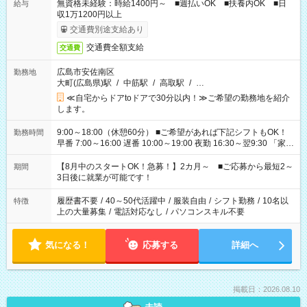
無資格未経験：時給1400円～ ■週払いOK ■扶養内OK ■日
給与
収1万1200円以上
交通費別途支給あり
交通費全額支給
交通費
広島市安佐南区
勤務地
大町(広島県)駅
/
中筋駅
/
高取駅
/
…
≪自宅からドアtoドアで30分以内！≫ご希望の勤務地を紹介
します。
9:00～18:00（休憩60分） ■ご希望があれば下記シフトもOK！
勤務時間
早番 7:00～16:00 遅番 10:00～19:00 夜勤 16:30～翌9:30 「家族
と休みを合わせたい」 「余裕を持って夕飯の準備がしたい」
「できれば残業はしたくない」 など、ご希望を教えてください
【8月中のスタートOK！急募！】2カ月～ ■ご応募から最短2～
期間
ね。 ※Wワーク希望の方へ 今ご覧のお仕事で希望する勤務時間
3日後に就業が可能です！
と、もう1つのお仕事の勤務時間。 合計で週40時間を超える場
合は応募できません。
履歴書不要
/
40～50代活躍中
/
服装自由
/
シフト勤務
/
10名以
特徴
上の大量募集
/
電話対応なし
/
パソコンスキル不要
気になる！
応募する
詳細へ
掲載日：2026.08.10