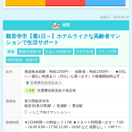
掲載日：2026.08.09
未読
観音寺市【週1日～】ホテルライクな高齢者マン
ションで生活サポート
派遣
職種未経験OK
社会人未経験OK
大学生歓迎
ブランクOK
WEB登録・面接OK
無資格未経験：時給1250円～ 経験者：時給1350円～ ★日払
給与
い／週払い制度あり（月払いも選べます）※稼働開始時は手続き
完了次第のお支払いとなります。
交通費別途支給あり
交通費全額支給※規定有
交通費
香川県観音寺市
勤務地
観音寺(香川県)駅
/
箕浦駅
/
豊浜駅
＜シニア向けマンション＞
★1日4時間～の時短シフトOK ★スタート時間選べます！ 7:00
勤務時間
～16:00 9:00～17:00 11:00～19:00 など 残業なし！ ※Wワーク
の場合、他のお仕事と合わせ週40時間超の就業はご案内できま