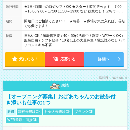
★1日4時間～の時短シフトOK ★スタート時間選べます！ 7:00
勤務時間
～16:00 9:00～17:00 11:00～19:00 など 残業なし！ ※Wワーク
の場合、他のお仕事と合わせ週40時間超の就業はご案内できま
せん ※法令に基づき、週20時間以上勤務は社会保険への加入対
開始日はご相談ください！ ★急募 ★職場が気に入れば、長期
期間
象となります ※労働者派遣法（日雇い派遣の原則禁止）によ
でも働けます！
り、短時間・短期間の就業はご案内が難しい場合があります
日払いOK
/
履歴書不要
/
40～50代活躍中
/
副業・WワークOK
/
特徴
服装自由
/
シフト勤務
/
10名以上の大量募集
/
電話対応なし
/
パ
ソコンスキル不要
気になる！
応募する
詳細へ
掲載日：2026.08.05
未読
【オープニング募集】おばあちゃんのお散歩付
き添いも仕事の1つ
派遣
職種未経験OK
社会人未経験OK
ブランクOK
WEB登録・面接OK