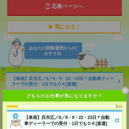
応募ページへ
気になる！
あなたの閲覧履歴からの
おすすめ
【単発】呉市広／8／8・9・22・23日＊自動車ディー
ラーでの受付・1日でもＯＫ[派遣]
×
[給 与]
時給1300円 ・日額：9,100円（時給1,300
どちらのお仕事が気になりますか？
円×7時間）
[交通費]
・自転車通勤可 ・車通勤可(駐車場無料)
1
気になる！
/10
[勤務地]
広駅から徒歩9分
【単発】呉市広／8／8・9・22・23日＊自動
車ディーラーでの受付・1日でもＯＫ[派遣]
未経験OK！残業ほぼなし▼広島で受付[派遣]