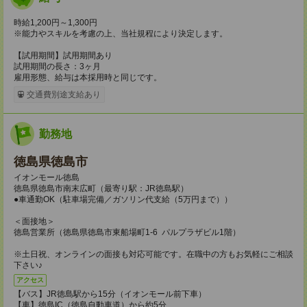
時給1,200円～1,300円
※能力やスキルを考慮の上、当社規程により決定します。
【試用期間】試用期間あり
試用期間の長さ：3ヶ月
雇用形態、給与は本採用時と同じです。
交通費別途支給あり
勤務地
徳島県徳島市
イオンモール徳島
徳島県徳島市南末広町（最寄り駅：JR徳島駅）
●車通勤OK（駐車場完備／ガソリン代支給（5万円まで））
＜面接地＞
徳島営業所（徳島県徳島市東船場町1-6 パルプラザビル1階）
※土日祝、オンラインの面接も対応可能です。在職中の方もお気軽にご相談
下さい♪
アクセス
【バス】JR徳島駅から15分（イオンモール前下車）
【車】徳島IC（徳島自動車道）から約5分