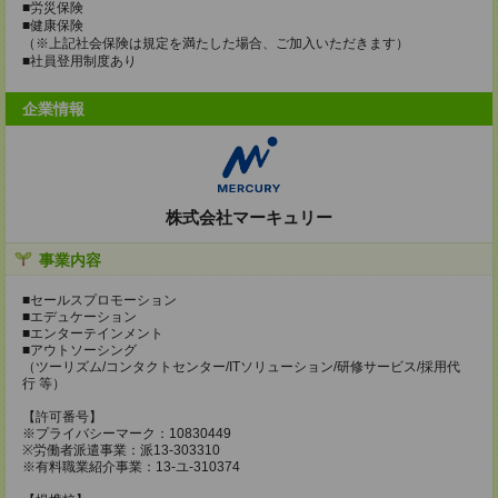
■労災保険
■健康保険
（※上記社会保険は規定を満たした場合、ご加入いただきます）
■社員登用制度あり
企業情報
株式会社マーキュリー
事業内容
■セールスプロモーション
■エデュケーション
■エンターテインメント
■アウトソーシング
（ツーリズム/コンタクトセンター/ITソリューション/研修サービス/採用代
行 等）
【許可番号】
※プライバシーマーク：10830449
※労働者派遣事業：派13-303310
※有料職業紹介事業：13-ユ-310374