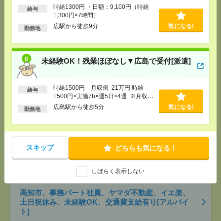
時給1300円 ・日額：9,100円（時給
給与
[給 与]
時給1500円 月収例 21万円 時給1500円×
1,300円×7時間）
実働7h×週5日×4週 ※月収例を保証するものではあ
広駅から徒歩9分
気になる!
勤務地
りません。※給与即受取りサービス利用可（利用条
件有）
気になる！
[交通費]
1ヶ月3万円を上限として実費支給
[月収例]
20～25万円
未経験OK！残業ほぼなし▼広島で受付[派遣]
[勤務地]
広島駅から徒歩5分
時給1500円 月収例 21万円 時給
給与
未経験OK！残業ほぼなし▼広島駅での受付[派遣]
1500円×実働7h×週5日×4週 ※月収例
を保証するものではありません。※給
広島駅から徒歩5分
気になる!
勤務地
与即受取りサービス利用可（利用条件
[給 与]
時給1400円 月収例 21万円 時給1400円×
実働7h30m×週5日×4週+残業5h ※月収例を保証す
有）
るものではありません。※給与即受取りサービス利
用可（利用条件有）
気になる！
スキップ
[交通費]
1ヶ月3万円を上限として実費支給
どちらも気になる！
[月収例]
20～25万円
[勤務地]
広島駅駅から徒歩1分
しばらく表示しない
高知市、事務パート社員、ヤマダ不動産、イエ楽、
土日祝休み、未経験OK、交通費支給有り[アルバイ
ト]