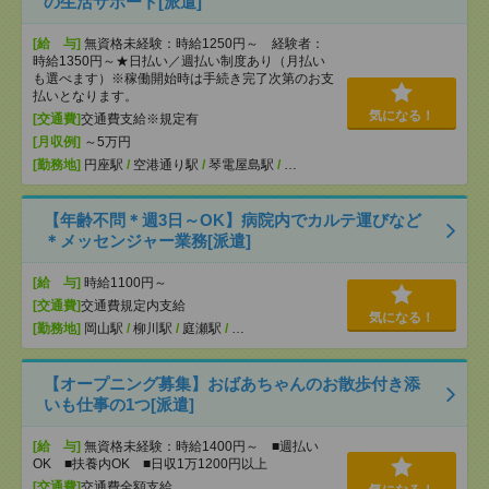
の生活サポート[派遣]
[給 与]
無資格未経験：時給1250円～ 経験者：
時給1350円～★日払い／週払い制度あり（月払い
も選べます）※稼働開始時は手続き完了次第のお支
払いとなります。
気になる！
[交通費]
交通費支給※規定有
[月収例]
～5万円
[勤務地]
円座駅
/
空港通り駅
/
琴電屋島駅
/
…
【年齢不問＊週3日～OK】病院内でカルテ運びなど
＊メッセンジャー業務[派遣]
[給 与]
時給1100円～
[交通費]
交通費規定内支給
気になる！
[勤務地]
岡山駅
/
柳川駅
/
庭瀬駅
/
…
【オープニング募集】おばあちゃんのお散歩付き添
いも仕事の1つ[派遣]
[給 与]
無資格未経験：時給1400円～ ■週払い
OK ■扶養内OK ■日収1万1200円以上
[交通費]
交通費全額支給