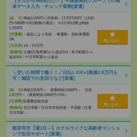
【夕方から5時間だけ♬】中国新聞社グループでの簡
単データ入力・チェック業務[派遣]
[給 与]
時給1160円☆月収例：11万5700円（1160
円×5時間×19日勤務の場合） ※22:00以降は時給
1,450円
[交通費]
・規定により支給 ・車通勤・自転車通勤
OK
気になる！
[月収例]
10～15万円
[勤務地]
土橋(広島県)駅から徒歩5分
/
本川町駅から
徒歩8分
/
十日市町駅から徒歩
＼空いた時間で働く！／日払いOK×1勤務2.8万円も
可！施設での見回りなど[派遣]
[給 与]
時給1550円～ 夜勤時給1880円～ 日収
2.8万円～（夜勤時給1880円×15h）
[交通費]
交通費全額支給
気になる！
[勤務地]
廿日市駅
/
廿日市市役所前・平良駅
/
広電
廿日市駅
/
…
観音寺市【週1日～】ホテルライクな高齢者マンショ
ンで生活サポート[派遣]