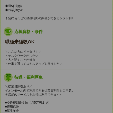
◆週5日勤務
◆残業少なめ
予定に合わせて勤務時間の調整ができるシフト制♪
応募資格・条件
職種未経験OK
＼こんな方にピッタリ！／
・デスクワークがしたい
・人と話すことが好き
・仕事を通じてスキルアップを目指したい
待遇・福利厚生
＼従業員割引あり／
イオンモール内で利用できる従業員割引もご用意。
各店舗のサービスをお得に利用できます♪
■交通費別途支給（月5万円まで）
■雇用保険
■厚生年金