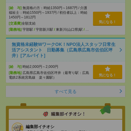
[給 与]
無資格の方：時給1350円～1687円 / 介護
福祉士：時給1550円～1937円 / 初任者以上：時給
1450円～1812円
気になる！
[交通費]
全額支給
[勤務地]
宇部駅
/
宇部新川駅
/
東新川(山口県)駅
/
…
無資格未経験WワークOK！NPO法人スタッフ日常生
活アシスタント 日勤募集（広島県広島市佐伯区坪
井）[アルバイト]
[給 与]
時給2,000円～2,000円
[勤務地]
広島県広島市佐伯区坪井（最寄り駅：広島
気になる！
電鉄2系統宮島線 楽々園駅）
すべて見る
編集部イチオシ