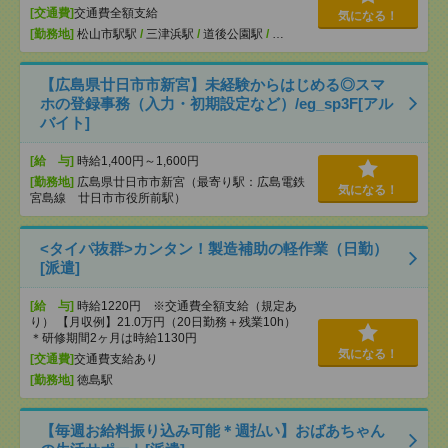
[交通費]
交通費全額支給
気になる！
[勤務地]
松山市駅駅
/
三津浜駅
/
道後公園駅
/
…
【広島県廿日市市新宮】未経験からはじめる◎スマ
ホの登録事務（入力・初期設定など）/eg_sp3F[アル
バイト]
[給 与]
時給1,400円～1,600円
[勤務地]
広島県廿日市市新宮（最寄り駅：広島電鉄
気になる！
宮島線 廿日市市役所前駅）
<タイパ抜群>カンタン！製造補助の軽作業（日勤）
[派遣]
[給 与]
時給1220円 ※交通費全額支給（規定あ
り） 【月収例】21.0万円（20日勤務＋残業10h）
＊研修期間2ヶ月は時給1130円
気になる！
[交通費]
交通費支給あり
[勤務地]
徳島駅
【毎週お給料振り込み可能＊週払い】おばあちゃん