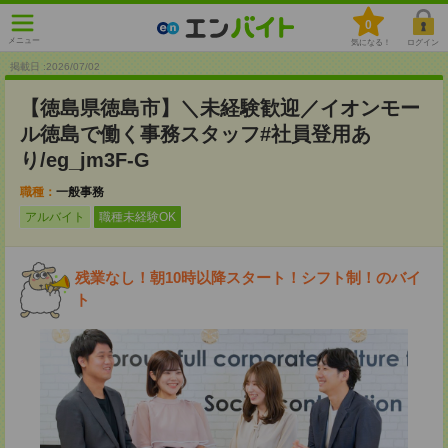
0
メニュー
気になる！
ログイン
掲載日 :2026
/
07
/
02
【徳島県徳島市】＼未経験歓迎／イオンモー
ル徳島で働く事務スタッフ#社員登用あ
り/eg_jm3F-G
職種：
一般事務
アルバイト
職種未経験OK
残業なし！朝10時以降スタート！シフト制！のバイ
ト