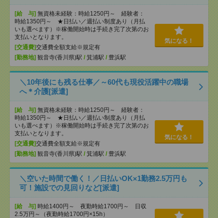
[給 与]
無資格未経験：時給1250円～ 経験者：
時給1350円～ ★日払い／週払い制度あり（月払
いも選べます）※稼働開始時は手続き完了次第のお
支払いとなります。
気になる！
[交通費]
交通費全額支給※規定有
[勤務地]
観音寺(香川県)駅
/
箕浦駅
/
豊浜駅
＼10年後にも残る仕事／～60代も現役活躍中の職場
へ＊介護[派遣]
[給 与]
無資格未経験：時給1250円～ 経験者：
時給1350円～ ★日払い／週払い制度あり（月払
いも選べます）※稼働開始時は手続き完了次第のお
支払いとなります。
気になる！
[交通費]
交通費全額支給※規定有
[勤務地]
観音寺(香川県)駅
/
箕浦駅
/
豊浜駅
＼空いた時間で働く！／日払いOK×1勤務2.5万円も
可！施設での見回りなど[派遣]
[給 与]
時給1400円～ 夜勤時給1700円～ 日収
2.5万円～（夜勤時給1700円×15h）