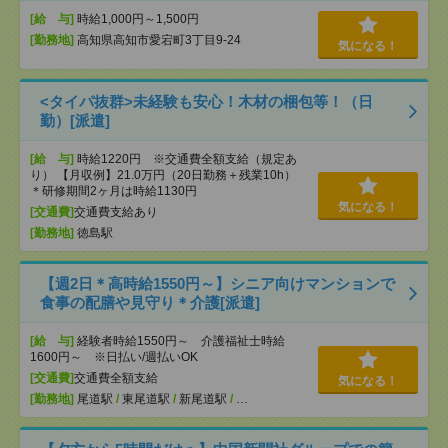
[給 与]
時給1,000円～1,500円
[勤務地]
高知県高知市愛宕町3丁目9-24
気になる！
<タイパ抜群>未経験も安心！木材の梱包等！（日
勤）[派遣]
[給 与]
時給1220円 ※交通費全額支給（規定あ
り） 【月収例】21.0万円（20日勤務＋残業10h）
＊研修期間2ヶ月は時給1130円
気になる！
[交通費]
交通費支給あり
[勤務地]
徳島駅
【週2日＊高時給1550円～】シニア向けマンションで
食事の配膳や見守り＊介護[派遣]
[給 与]
経験者時給1550円～ 介護福祉士時給
1600円～ ※日払い/週払いOK
[交通費]
交通費全額支給
気になる！
[勤務地]
尾道駅
/
東尾道駅
/
新尾道駅
/
…