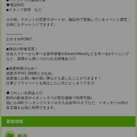
◆電話対応
◆スタッフ管理 など
その他、テナントの営業サポートや、施設内で実施しているイベント運営・
企画にもチャレンジできます。
──────
おすすめPOINT
──────
◆独自の研修充実！
社会人マナーから学べる座学研修やExcelやWordなどを学べるeラーニング
など、基礎から身につけられる研修あり◎
◆残業時間少なめ！
残業月平均7.2時間と少なめ。
就業後にお買い物や習い事なども楽しむことができます！
仕事とプライベートを両立したい方にピッタリです◎
◆うれしい社割あり◎
館内の飲食店やイオンシネマが割引価格で利用可能♪
他にもABCクッキングスタジオの入会金50％オフなど、イオンモール内の
各店舗をお得に利用できます。
募集情報
給与