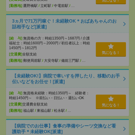
気になる！
[勤務地]
鷹野橋駅
/
立町駅
/
中電前駅
/
…
3ヵ月で71万円稼ぐ！未経験OK＊おばあちゃんのお
話相手など[派遣]
[給 与]
無資格の方：時給1350円～1687円 / 介護
福祉士：時給1600円～2000円 / 初任者以上：時給
1450円～1812円
気になる！
[交通費]
全額支給
[勤務地]
郵便局前駅
/
大安寺駅
/
備前三門駅
/
…
【未経験OK!】病院で車いすを押したり、移動のお手
伝いなどをお任せ！[派遣]
[給 与]
無資格未経験：時給1350円～ 経験者：
時給1450円～ ※前払い・日払い・週払いOK
[交通費]
交通費全額支給
気になる！
[勤務地]
福山駅
/
東福山駅
/
松永駅
/
…
【病院でのお仕事】食事の準備やシーツ交換など看
護助手＊未経験OK[派遣]