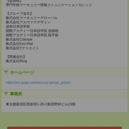
【提携校】
専門学校マーキュリー情報コミュニケーションカレッジ
【グループ会社】
株式会社マーキュリーグローバル
株式会社アルヴァスデザイン
成幸日本語学校
国際アカデミー日本語学院 池袋校
国際アカデミー日本語学院 取手校
株式会社Clarisse
株式会社Ezo-Plat
株式会社Yクリエイト
【関連会社】
株式会社Ring
ホームページ
https://en-gage.net/mercury-group_jobs2/
事業所
東京都新宿区西新宿1-26-2新宿野村ビル23階