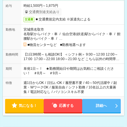
時給1,500円～1,875円
給与
交通費別途支給あり
■ 交通費規定内支給 ※派遣先による
交通費
宮城県名取市
勤務地
名取駅からバイク・車
/
仙台空港(鉄道)駅からバイク・車
/
館
腰駅からバイク・車
/
…
■物流センターなど ■勤務地選べます
【1日3時間～も相談OK!】 ＜シフト例＞ 9:00～12:00 12:00～
勤務時間
17:00 17:00～22:00 18:00～21:00 など こちら以外の時間帯も
お気軽にご相談ください！
単発1日～！ ★勤務開始日や期間はお気軽にご相談くださ
期間
い！ ＃8月～ ＃9月～
週1日からOK
/
日払いOK
/
履歴書不要
/
40～50代活躍中
/
副
特徴
業・WワークOK
/
服装自由
/
シフト勤務
/
10名以上の大量募
集
/
電話対応なし
/
パソコンスキル不要
気になる！
応募する
詳細へ