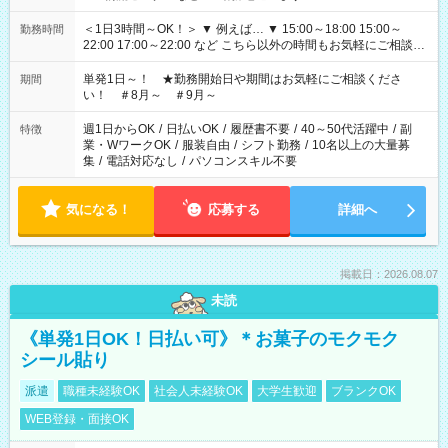
＜1日3時間～OK！＞ ▼ 例えば… ▼ 15:00～18:00 15:00～
勤務時間
22:00 17:00～22:00 など こちら以外の時間もお気軽にご相談く
ださい！
単発1日～！ ★勤務開始日や期間はお気軽にご相談くださ
期間
い！ ＃8月～ ＃9月～
週1日からOK
/
日払いOK
/
履歴書不要
/
40～50代活躍中
/
副
特徴
業・WワークOK
/
服装自由
/
シフト勤務
/
10名以上の大量募
集
/
電話対応なし
/
パソコンスキル不要
気になる！
応募する
詳細へ
掲載日：2026.08.07
未読
《単発1日OK！日払い可》＊お菓子のモクモク
シール貼り
派遣
職種未経験OK
社会人未経験OK
大学生歓迎
ブランクOK
WEB登録・面接OK