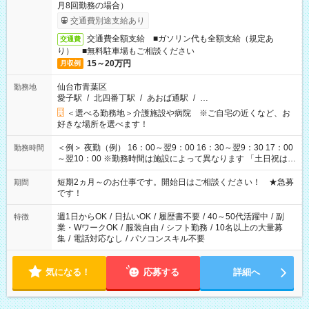
月8回勤務の場合）
交通費別途支給あり
交通費全額支給 ■ガソリン代も全額支給（規定あ
交通費
り） ■無料駐車場もご相談ください
15～20万円
月収例
仙台市青葉区
勤務地
愛子駅
/
北四番丁駅
/
あおば通駅
/
…
＜選べる勤務地＞介護施設や病院 ※ご自宅の近くなど、お
好きな場所を選べます！
＜例＞ 夜勤（例） 16：00～翌9：00 16：30～翌9：30 17：00
勤務時間
～翌10：00 ※勤務時間は施設によって異なります 「土日祝は休
みたい」 「しっかり稼ぎたい」 「もう少し遅い時間から始めた
い」など ご希望にあったお仕事をご案内いたします。 ※未経験
短期2ヵ月～のお仕事です。開始日はご相談ください！ ★急募
期間
の方の場合は1～2ヶ月間は日中での仕事を経験いただき、 お
です！
仕事に慣れてからの夜勤になります。 ★家庭の都合でお休みが
必要な場合も遠慮なくご相談ください。
週1日からOK
/
日払いOK
/
履歴書不要
/
40～50代活躍中
/
副
特徴
業・WワークOK
/
服装自由
/
シフト勤務
/
10名以上の大量募
集
/
電話対応なし
/
パソコンスキル不要
気になる！
応募する
詳細へ