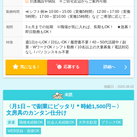
介護施設や病院 ※ご自宅近辺からご案内可能
≪シフト例≫ 10:00～15:00（実働5時間） 12:00～17:00（実働
勤務時間
5時間） 17:00～翌10:00（実働15時間）など ご希望に応じて、
働く時間は調整できます！ お気軽に担当へ相談ください！
3ヵ月までの短期 ※職場が気に入れば、長期もOK！ ★急募！
期間
即日勤務もOK！
週1日からOK
/
日払いOK
/
履歴書不要
/
40～50代活躍中
/
副
特徴
業・WワークOK
/
シフト勤務
/
10名以上の大量募集
/
電話対応
なし
/
パソコンスキル不要
気になる！
応募する
詳細へ
掲載日：2026.08.02
未読
〈月1日～で副業にピッタリ＊時給1,500円～〉
文房具のカンタン仕分け
派遣
職種未経験OK
社会人未経験OK
大学生歓迎
ブランクOK
WEB登録・面接OK