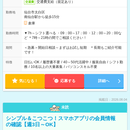
交通費支給（規定あり）
交通費
仙台市太白区
勤務地
南仙台駅から徒歩15分
倉庫
▼7h～シフト選べる ・09：00～17：00 ・12：00～20：00な
勤務時間
ど ＊7時～21時の間でご相談ください！
＜急募＞開始日相談～まずはお試し短期 ＊長期もご紹介可能
期間
です！
日払いOK
/
履歴書不要
/
40～50代活躍中
/
服装自由
/
シフト勤
特徴
務
/
10名以上の大量募集
/
パソコンスキル不要
気になる！
応募する
詳細へ
掲載日：2026.08.04
未読
シンプル＆こつこつ！スマホアプリの会員情報
の確認【週3日～OK】