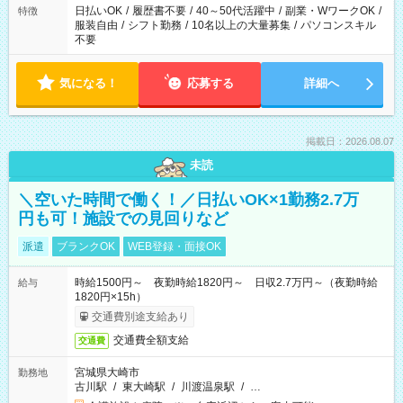
日払いOK
/
履歴書不要
/
40～50代活躍中
/
副業・WワークOK
/
特徴
服装自由
/
シフト勤務
/
10名以上の大量募集
/
パソコンスキル
不要
気になる！
応募する
詳細へ
掲載日：2026.08.07
未読
＼空いた時間で働く！／日払いOK×1勤務2.7万
円も可！施設での見回りなど
派遣
ブランクOK
WEB登録・面接OK
時給1500円～ 夜勤時給1820円～ 日収2.7万円～（夜勤時給
給与
1820円×15h）
交通費別途支給あり
交通費全額支給
交通費
宮城県大崎市
勤務地
古川駅
/
東大崎駅
/
川渡温泉駅
/
…