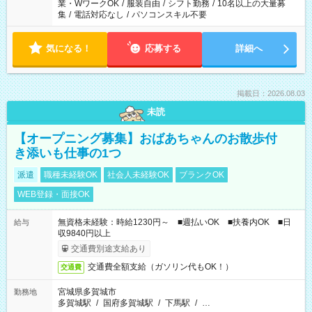
業・WワークOK
/
服装自由
/
シフト勤務
/
10名以上の大量募
集
/
電話対応なし
/
パソコンスキル不要
気になる！
応募する
詳細へ
掲載日：2026.08.03
未読
【オープニング募集】おばあちゃんのお散歩付
き添いも仕事の1つ
派遣
職種未経験OK
社会人未経験OK
ブランクOK
WEB登録・面接OK
無資格未経験：時給1230円～ ■週払いOK ■扶養内OK ■日
給与
収9840円以上
交通費別途支給あり
交通費全額支給（ガソリン代もOK！）
交通費
宮城県多賀城市
勤務地
多賀城駅
/
国府多賀城駅
/
下馬駅
/
…