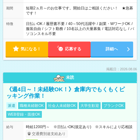
家庭の都合でお休みが必要な場合も遠慮なくご相談ください。
※週最低15時間以上の勤務が必要です
短期2ヵ月～のお仕事です。開始日はご相談ください！ ★急募
期間
です！
日払いOK
/
履歴書不要
/
40～50代活躍中
/
副業・WワークOK
/
特徴
服装自由
/
シフト勤務
/
10名以上の大量募集
/
電話対応なし
/
パ
ソコンスキル不要
気になる！
応募する
詳細へ
掲載日：2026.08.06
未読
《週4日～！未経験OK！》倉庫内でもくもくピ
ッキング作業！
派遣
職種未経験OK
社会人未経験OK
大学生歓迎
ブランクOK
WEB登録・面接OK
時給1200円～ ※日払いOK(規定あり) ※スキルにより応相談
給与
交通費別途支給あり