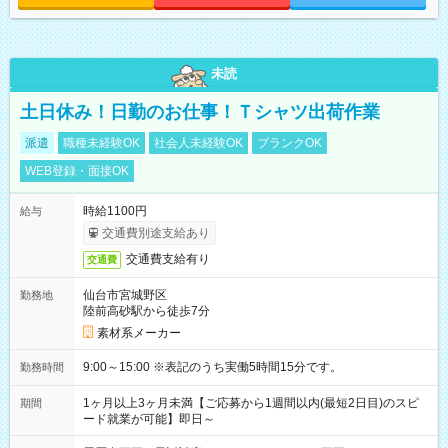
未読
土日休み！日勤のお仕事！Ｔシャツ出荷作業
派遣
職種未経験OK
社会人未経験OK
ブランクOK
WEB登録・面接OK
時給1100円
給与
交通費別途支給あり
交通費支給有り
交通費
仙台市宮城野区
勤務地
陸前高砂駅から徒歩7分
素材系メーカー
9:00～15:00 ※表記のうち実働5時間15分です。
勤務時間
1ヶ月以上3ヶ月未満【ご応募から1週間以内(最短2日目)のスピ
期間
ード就業が可能】即日～