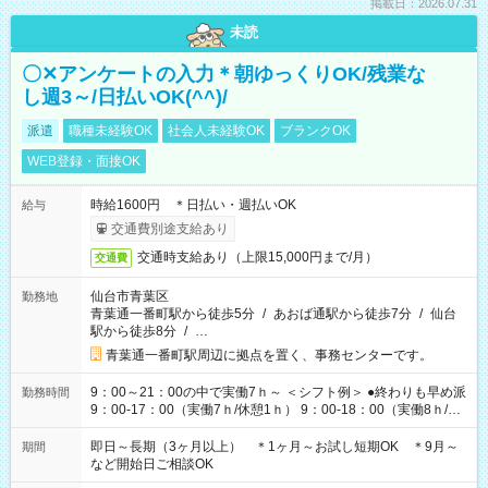
掲載日：2026.07.31
未読
〇✕アンケートの入力＊朝ゆっくりOK/残業な
し週3～/日払いOK(^^)/
派遣
職種未経験OK
社会人未経験OK
ブランクOK
WEB登録・面接OK
時給1600円 ＊日払い・週払いOK
給与
交通費別途支給あり
交通時支給あり（上限15,000円まで/月）
交通費
仙台市青葉区
勤務地
青葉通一番町駅から徒歩5分
/
あおば通駅から徒歩7分
/
仙台
駅から徒歩8分
/
…
青葉通一番町駅周辺に拠点を置く、事務センターです。
9：00～21：00の中で実働7ｈ～ ＜シフト例＞ ●終わりも早め派
勤務時間
9：00-17：00（実働7ｈ/休憩1ｈ） 9：00-18：00（実働8ｈ/休
憩1ｈ） 10：00-19：00（実働8ｈ/休憩1ｈ） ●朝ゆっくり派
11：00-20：00（実働8ｈ/休憩1ｈ） 12：00-20：00（実働7ｈ/
即日～長期（3ヶ月以上） ＊1ヶ月～お試し短期OK ＊9月～
期間
休憩1ｈ） 12：00-21：00（実働8ｈ/休憩1ｈ） 13：00-22：
など開始日ご相談OK
00（実働8ｈ/休憩1ｈ） ＊時間帯固定OK