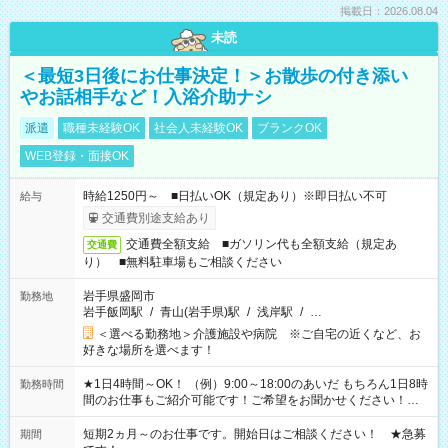
掲載日：2026.08.04
未読
＜最短3日後にお仕事決定！＞お散歩の付き添い
やお話相手など！入浴介助ナシ
派遣
職種未経験OK
社会人未経験OK
ブランクOK
WEB登録・面接OK
時給1250円～ ■日払いOK（規定あり）※即日払い不可
給与
交通費別途支給あり
交通費全額支給 ■ガソリン代も全額支給（規定あ
交通費
り） ■無料駐車場もご相談ください
岩手県盛岡市
勤務地
岩手飯岡駅
/
青山(岩手県)駅
/
浅岸駅
/
…
＜選べる勤務地＞介護施設や病院 ※ご自宅の近くなど、お
好きな場所を選べます！
★1日4時間～OK！ （例）9:00～18:00のあいだ もちろん1日8時
勤務時間
間のお仕事もご紹介可能です！ご希望をお聞かせください！★
家庭の都合でお休みが必要な場合も遠慮なくご相談ください。
※週最低15時間以上の勤務が必要です
短期2ヵ月～のお仕事です。開始日はご相談ください！ ★急募
期間