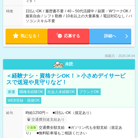
です！
日払いOK
/
履歴書不要
/
40～50代活躍中
/
副業・WワークOK
/
特徴
服装自由
/
シフト勤務
/
10名以上の大量募集
/
電話対応なし
/
パ
ソコンスキル不要
気になる！
応募する
詳細へ
掲載日：2026.08.04
未読
＜経験ナシ・資格ナシOK！＞小さめデイサービ
スで送迎や見守りなど！
派遣
職種未経験OK
社会人未経験OK
ブランクOK
WEB登録・面接OK
時給1250円～ ■日払いOK（規定あり）
給与
交通費別途支給あり
交通費全額支給 ■ガソリン代も全額支給（規定あ
交通費
り） ■無料駐車場もご相談ください