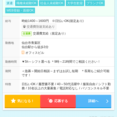
派遣
職種未経験OK
社会人未経験OK
大学生歓迎
ブランクOK
WEB登録・面接OK
時給1400～1600円 ※日払いOK(規定あり)
給与
交通費別途支給あり
交通費支給（規定あり）
交通費
仙台市青葉区
勤務地
仙台駅から徒歩3分
オフィスビル
▼5h～シフト選べる ＊9時～21時間でご相談ください！
勤務時間
＜急募＞開始日相談～まずはお試し短期 ＊長期もご紹介可能
期間
です！
日払いOK
/
履歴書不要
/
40～50代活躍中
/
服装自由
/
シフト勤
特徴
務
/
10名以上の大量募集
/
電話対応なし
/
パソコンスキル不要
気になる！
応募する
詳細へ