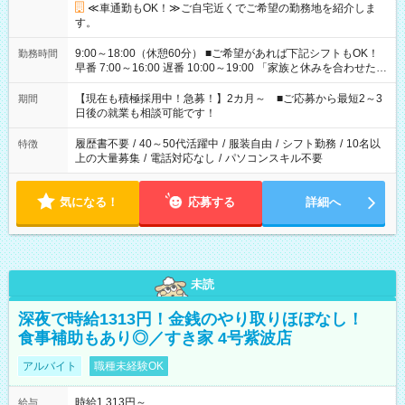
≪車通勤もOK！≫ご自宅近くでご希望の勤務地を紹介しま
す。
9:00～18:00（休憩60分） ■ご希望があれば下記シフトもOK！
勤務時間
早番 7:00～16:00 遅番 10:00～19:00 「家族と休みを合わせた
い」 「余裕を持って夕飯の準備がしたい」 「できれば残業はし
たくない」 など、ご希望を教えてくださいね。 ※Wワーク希望
【現在も積極採用中！急募！】2カ月～ ■ご応募から最短2～3
期間
の方へ 今ご覧のお仕事で希望する勤務時間と、もう1つのお仕事
日後の就業も相談可能です！
の勤務時間。 合計で週40時間を超える場合は応募できません。
履歴書不要
/
40～50代活躍中
/
服装自由
/
シフト勤務
/
10名以
特徴
上の大量募集
/
電話対応なし
/
パソコンスキル不要
気になる！
応募する
詳細へ
未読
深夜で時給1313円！金銭のやり取りほぼなし！
食事補助もあり◎／すき家 4号紫波店
アルバイト
職種未経験OK
時給1,313円～
給与