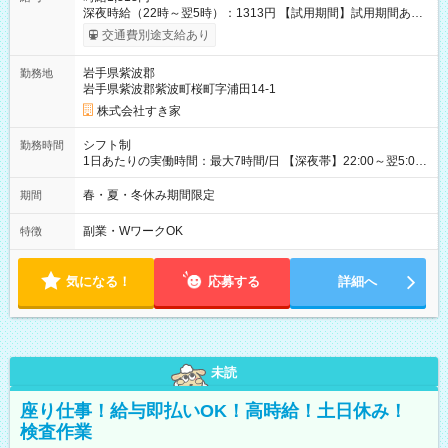
深夜時給（22時～翌5時）：1313円 【試用期間】試用期間あり
試用期間の長さ：1ヶ月 雇用形態、給与は本採用時と同じです。
交通費別途支給あり
試用期間の実態は30日（※条件変更なし）ですが、切り上げで
一ヶ月とさせていただきます。 研修制度あり：15時間(研修中も
岩手県紫波郡
勤務地
同時給）
岩手県紫波郡紫波町桜町字浦田14-1
株式会社すき家
シフト制
勤務時間
1日あたりの実働時間：最大7時間/日 【深夜帯】22:00～翌5:00
週2日～・1日2h～OK◎ ※22:00から翌5:00までは18歳以上の方
のみ勤務可能です（18歳未満の深夜業務禁止のため） ★深夜で
春・夏・冬休み期間限定
期間
も安心して働けます★ すき家では、ワンオペを禁止していま
す。 必ず、2名以上での勤務を行いますので、安心して働けま
副業・WワークOK
特徴
す。
気になる！
応募する
詳細へ
未読
座り仕事！給与即払いOK！高時給！土日休み！
検査作業