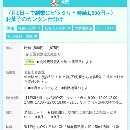
未読
〈月1日～で副業にピッタリ＊時給1,500円～〉
お菓子のカンタン仕分け
派遣
職種未経験OK
社会人未経験OK
大学生歓迎
ブランクOK
WEB登録・面接OK
時給1,500円～1,875円
給与
交通費別途支給あり
■ 交通費規定内支給 ※派遣先による
交通費
仙台市青葉区
勤務地
仙台駅から徒歩5分
/
仙台(地下鉄)駅から徒歩5分
/
北仙台駅か
ら徒歩5分
/
…
■物流センターなど ■勤務地選べます
【1日3時間～も相談OK!】 ＜シフト例＞ 9:00～12:00 12:00～
勤務時間
17:00 17:00～22:00 18:00～21:00 など こちら以外の時間帯も
お気軽にご相談ください！
単発1日～！ ★勤務開始日や期間はお気軽にご相談くださ
期間
い！ ＃8月～ ＃9月～
週1日からOK
/
日払いOK
/
履歴書不要
/
40～50代活躍中
/
副
特徴