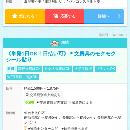
履歴書不要
/
電話対応なし
/
パソコンスキル不要
特徴
気になる！
応募する
詳細へ
掲載日：2026.08.07
未読
《単発1日OK！日払い可》＊文房具のモクモク
シール貼り
派遣
職種未経験OK
社会人未経験OK
大学生歓迎
ブランクOK
WEB登録・面接OK
時給1,500円～1,875円
給与
交通費別途支給あり
■ 交通費規定内支給 ※派遣先による
交通費
仙台市太白区
勤務地
南仙台駅から徒歩5分
/
長町駅から徒歩5分
/
長町南駅から徒
歩5分
/
…
■物流センターなど ■勤務地選べます