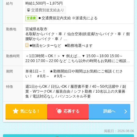
時給1,500円～1,875円
給与
交通費別途支給あり
■ 交通費規定内支給 ※派遣先による
交通費
宮城県名取市
勤務地
名取駅からバイク・車
/
仙台空港(鉄道)駅からバイク・車
/
館
腰駅からバイク・車
/
…
■物流センターなど ■勤務地選べます
＜1日3時間～OK！＞ ▼ 例えば… ▼ 15:00～18:00 15:00～
勤務時間
22:00 17:00～22:00 など こちら以外の時間もお気軽にご相談く
ださい！
単発1日～！ ★勤務開始日や期間はお気軽にご相談くださ
期間
い！ ＃8月～ ＃9月～
週1日からOK
/
日払いOK
/
履歴書不要
/
40～50代活躍中
/
副
特徴
業・WワークOK
/
服装自由
/
シフト勤務
/
10名以上の大量募
集
/
電話対応なし
/
パソコンスキル不要
気になる！
応募する
詳細へ
掲載日：2026.08.06