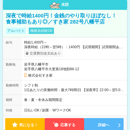
未読
深夜で時給1400円！金銭のやり取りほぼなし！
食事補助もあり◎／すき家 282号八幡平店
アルバイト
職種未経験OK
時給1,400円～
給与
深夜時給（22時～翌5時）：1400円 【試用期間】試用期間あり
試用期間の長さ：1ヶ月 雇用形態、給与は本採用時と同じです。
交通費別途支給あり
試用期間の実態は30日（※条件変更なし）ですが、切り上げで
一ヶ月とさせていただきます。 研修制度あり：15時間(研修中も
岩手県八幡平市
勤務地
同時給）
岩手県八幡平市大更第18地割88-12
株式会社すき家
シフト制
勤務時間
1日あたりの実働時間：最大7時間/日 【深夜帯】22:00～翌5:00
週2日～・1日2h～OK◎ ※22:00から翌5:00までは18歳以上の方
のみ勤務可能です（18歳未満の深夜業務禁止のため） ★深夜で
春・夏・冬休み期間限定
期間
も安心して働けます★ すき家では、ワンオペを禁止していま
す。 必ず、2名以上での勤務を行いますので、安心して働けま
日払いOK / 副業・WワークOK
特徴
す。
気になる！
応募する
詳細へ