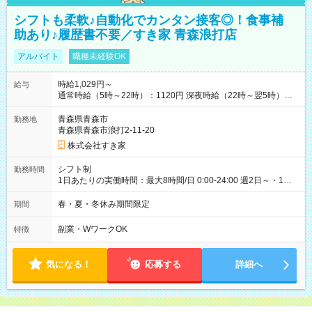
シフトも柔軟♪自動化でカンタン接客◎！食事補
助あり♪履歴書不要／すき家 青森浪打店
アルバイト
職種未経験OK
時給1,029円～
給与
通常時給（5時～22時）：1120円 深夜時給（22時～翌5時）：
1400円 高校生時給：1029円 【特別手当】早朝手当（5：00-9：
00）時給+150円 【試用期間】試用期間あり 試用期間の長さ：1
青森県青森市
勤務地
ヶ月 雇用形態、給与は本採用時と同じです。 試用期間の実態は
青森県青森市浪打2-11-20
30日（※条件変更なし）ですが、切り上げで一ヶ月とさせてい
株式会社すき家
ただきます。 研修制度あり：15時間(研修中も同時給）
シフト制
勤務時間
1日あたりの実働時間：最大8時間/日 0:00-24:00 週2日～・1日
2h～OK ＜シフト例＞ 〇朝帯 5:00-9:00 〇昼帯 9:00-14:00 〇午
後帯 14:00-18:00 〇夜帯 18:00-22:00 〇深夜帯 22:00-翌5:00 基
春・夏・冬休み期間限定
期間
本は固定シフトですが家庭の都合などイレギュラーには対応し
ます♪
副業・WワークOK
特徴
気になる！
応募する
詳細へ