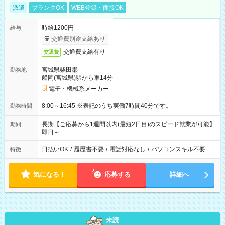
派遣
ブランクOK
WEB登録・面接OK
時給1200円
給与
交通費別途支給あり
交通費支給有り
交通費
宮城県柴田郡
勤務地
船岡(宮城県)駅から車14分
電子・機械系メーカー
8:00～16:45 ※表記のうち実働7時間40分です。
勤務時間
長期【ご応募から1週間以内(最短2日目)のスピード就業が可能】
期間
即日～
日払いOK
/
履歴書不要
/
電話対応なし
/
パソコンスキル不要
特徴
気になる！
応募する
詳細へ
未読