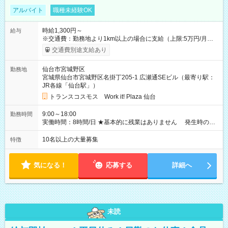
アルバイト
職種未経験OK
時給1,300円～
給与
※交通費：勤務地より1km以上の場合に支給（上限:5万円/月・
2,500円/日） ※残業代：残業発生時は1分単位で支給 ※研修中の
交通費別途支給あり
給与変動なし ＜ 収入例 ＞ ■週5日勤務の場合… 月収22万8,800
円以上可能 ※交通費別途支給 （時給1,300円×8時間×22日） ■週
仙台市宮城野区
勤務地
4日勤務の場合… 月収16万6,400円以上可能 ※交通費別途支給
宮城県仙台市宮城野区名掛丁205-1 広瀬通SEビル（最寄り駅：
（時給1,300円×8時間×16日） 【試用期間】試用期間なし
JR各線「仙台駅」）
トランスコスモス Work it! Plaza 仙台
9:00～18:00
勤務時間
実働時間：8時間/日 ★基本的に残業はありません 発生時の残
業代は1分単位で支給いたします
10名以上の大量募集
特徴
気になる！
応募する
詳細へ
未読