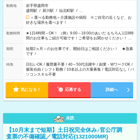
岩手県盛岡市
勤務地
盛岡駅
/
厨川駅
/
仙北町駅
/
…
＜選べる勤務地＞介護施設や病院 ※ご自宅の近くなど、お
好きな場所を選べます！
★1日4時間～OK！ （例）9:00～18:00のあいだ もちろん1日8時
勤務時間
間のお仕事もご紹介可能です！ご希望をお聞かせください！ ★
家庭の都合でお休みが必要な場合も遠慮なくご相談ください。
※週最低15時間以上の勤務が必要です
短期2ヵ月～のお仕事です。開始日はご相談ください！ ★急募
期間
です！
日払いOK
/
履歴書不要
/
40～50代活躍中
/
副業・WワークOK
/
特徴
服装自由
/
シフト勤務
/
10名以上の大量募集
/
電話対応なし
/
パ
ソコンスキル不要
気になる！
応募する
詳細へ
未読
【10月末まで短期】土日祝完全休み♪官公庁調
査票の不備確認／電話対応(1321000MR)