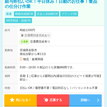
給与即払いOK！平日休み！日勤のお仕事！食品
の仕分け作業
派遣
職種未経験OK
社会人未経験OK
ブランクOK
WEB登録・面接OK
時給1200円
給与
交通費別途支給あり
交通費支給有り
交通費
宮城県名取市
勤務地
南仙台駅から車11分
物流・倉庫関係
9:00～18:00 ※表記のうち実働8時間です。
勤務時間
長期【ご応募から1週間以内(最短2日目)のスピード就業が可能】
期間
即日～
日払いOK
/
履歴書不要
/
電話対応なし
/
パソコンスキル不要
特徴
気になる！
応募する
詳細へ