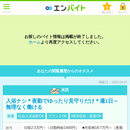
0
メニュー
気になる！
ログイン
お探しのバイト情報は掲載が終了しました。
ホーム
より再度アクセスしてください。
あなたの閲覧履歴からのオススメ
掲載日：2026.08.07
未読
入浴ナシ＊夜勤でゆったり見守りだけ＊週1日～
無理なく働ける
派遣
社会人未経験OK
ブランクOK
WEB登録・面接OK
日収2.3万円～（日勤時給1400円） ■月収例18.7万円～（夜勤
給与