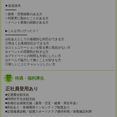
▶歓迎条件
━━━━━━
✨接客・営業経験のある方
✨同業界に勤めたことがある方
✨イベント業務の経験がある方
▶こんな方にぴったり！
━━━━━━━━━━━━
◎社会人としての基礎的な対応ができる方
◎明るくお客様対応ができる方
◎コミュニケーションを取る事に抵抗がない方
◎イベントの雰囲気が好きな方
◎プライベートの時間も大切にしたい方
◎チームで協力して働くことが好きな方
◎新しいことにチャレンジしたい方
待遇・福利厚生
正社員登用あり
■交通費全額支給
■時間外手当全額支給
■各種社会保険完備（雇用・労災・健康・厚生年金）
■昇給あり・各種獲得インセンティブ制度あり
■定期健康診断／提携スポーツクラブ優待利用／保養施設利用