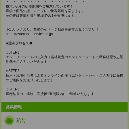
・・・・・・・・・・・・・・・・・・・・・・・
最大3か月の研修期間をご用意しています！
座学で商品知識、ロープレで接客基礎を学びます。
その後は先輩社員と現場でOJTを実施します。
下記リンクより、業務のイメージ動画を是非ご覧ください！
https://v.sbmobileservice.co.jp/
◆選考プロセス◆
◇STEP1
エントリーシートのご入力（当社規定のエントリーシートに職務経歴や志望
動機をご入力いただきます）
◇STEP2
採用・現場担当者によるオンライン面接（エントリーシートご入力後に面接
のご案内をお送りいたします）
◇STEP3
選考結果のご連絡（面接後1週間以内にご連絡いたします）
募集情報
給与