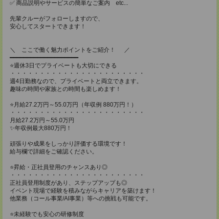
✅ 商品説明やサービスの簡単なご案内 etc...
先輩クルーがフォローしますので、
安心してスタートできます！
＼ ここで働く魅力ポイントをご紹介！ ／
━━━━━━━━━━━━━━━━━━━━
⭐週休3日でプライベートも大切にできる
・・・・・・・・・・・・・・・・・・・・・・・
週4日勤務なので、プライベートと両立できます。
趣味の時間や家族との時間も楽しめます！
⭐月給27.2万円～55.0万円（年収例 880万円！）
・・・・・・・・・・・・・・・・・・・・・・・
月給27.2万円～55.0万円
✨年収例最大880万円！
頑張りや成果をしっかり評価する環境です！
給与欄で詳細をご確認ください。
⭐昇給・正社員登用のチャンスあり◎
・・・・・・・・・・・・・・・・・・・・・・・
正社員登用制度があり、ステップアップも◎
イベント現場で経験を積みながらキャリアを築けます！
他業務（コール事業/AI事業）等への挑戦も可能です。
⭐未経験でも安心の研修制度