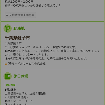
時給2,000円～2,000円
頑張りや成果をしっかり評価する環境です！
交通費別途支給あり
勤務地
千葉県銚子市
千葉県銚子市
平日は携帯ショップ、週末はイベント会場での勤務です。
勤務地は主に担当エリア内での勤務となり、事前に丁寧にご案内いたします
ので、安心してスタートできます。
採用の際に最寄り駅を考慮の上、近隣の店舗をご案内いたします。
SBモバイルサービス株式会社
休日休暇
休日休暇
1週3休制
土日祝日を必須とした週4日勤務
＜1週間の勤務例＞
勤務：金・土・日・月
休み：火・水・木