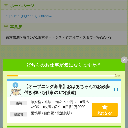
ホームページ
https://en-gage.net/g_career4/
事業所
東京都港区海岸1-7-1東京ポートシティ竹芝オフィスタワーWeWork9F
×
どちらのお仕事が気になりますか？
応募ページへ
1
/10
【オープニング募集】おばあちゃんのお散歩
気になる！
付き添いも仕事の1つ[派遣]
無資格未経験：時給1500円～ ■週払
給与
いOK ■扶養内OK ■日収1万2000円
あなたの閲覧履歴からの
以上
巣鴨駅 / 目白駅 / 北池袋駅 / …
気になる!
勤務地
おすすめ