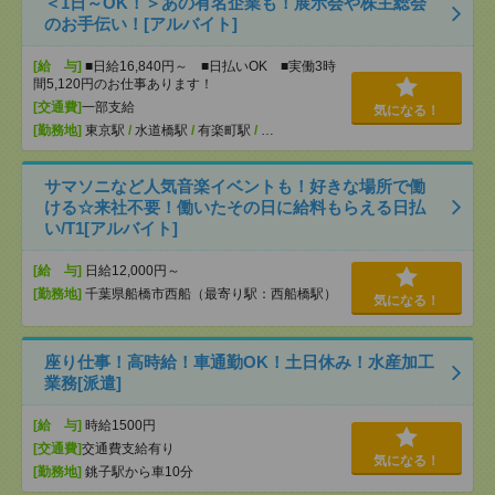
＜1日～OK！＞あの有名企業も！展示会や株主総会
のお手伝い！[アルバイト]
[給 与]
■日給16,840円～ ■日払いOK ■実働3時
間5,120円のお仕事あります！
[交通費]
一部支給
気になる！
[勤務地]
東京駅
/
水道橋駅
/
有楽町駅
/
…
サマソニなど人気音楽イベントも！好きな場所で働
ける☆来社不要！働いたその日に給料もらえる日払
い/T1[アルバイト]
[給 与]
日給12,000円～
[勤務地]
千葉県船橋市西船（最寄り駅：西船橋駅）
気になる！
座り仕事！高時給！車通勤OK！土日休み！水産加工
業務[派遣]
[給 与]
時給1500円
[交通費]
交通費支給有り
気になる！
[勤務地]
銚子駅から車10分