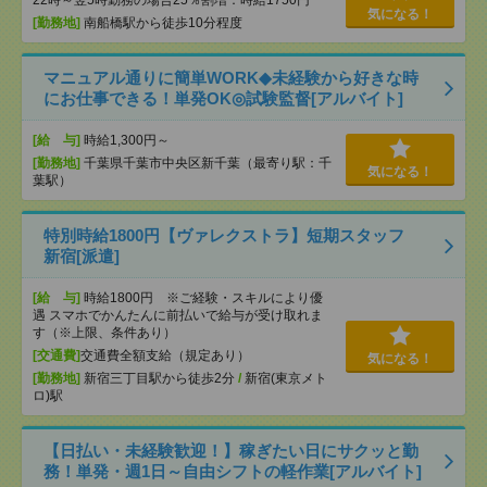
気になる！
[勤務地]
南船橋駅から徒歩10分程度
マニュアル通りに簡単WORK◆未経験から好きな時
にお仕事できる！単発OK◎試験監督[アルバイト]
[給 与]
時給1,300円～
[勤務地]
千葉県千葉市中央区新千葉（最寄り駅：千
気になる！
葉駅）
特別時給1800円【ヴァレクストラ】短期スタッフ
新宿[派遣]
[給 与]
時給1800円 ※ご経験・スキルにより優
遇 スマホでかんたんに前払いで給与が受け取れま
す（※上限、条件あり）
[交通費]
交通費全額支給（規定あり）
気になる！
[勤務地]
新宿三丁目駅から徒歩2分
/
新宿(東京メト
ロ)駅
【日払い・未経験歓迎！】稼ぎたい日にサクッと勤
務！単発・週1日～自由シフトの軽作業[アルバイト]