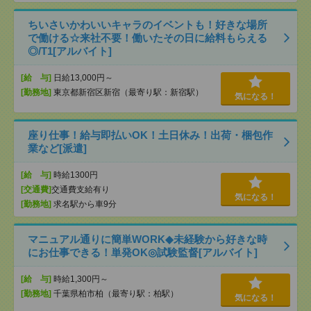
ちいさいかわいいキャラのイベントも！好きな場所
で働ける☆来社不要！働いたその日に給料もらえる
◎/T1[アルバイト]
[給 与]
日給13,000円～
[勤務地]
東京都新宿区新宿（最寄り駅：新宿駅）
気になる！
座り仕事！給与即払いOK！土日休み！出荷・梱包作
業など[派遣]
[給 与]
時給1300円
[交通費]
交通費支給有り
気になる！
[勤務地]
求名駅から車9分
マニュアル通りに簡単WORK◆未経験から好きな時
にお仕事できる！単発OK◎試験監督[アルバイト]
[給 与]
時給1,300円～
[勤務地]
千葉県柏市柏（最寄り駅：柏駅）
気になる！