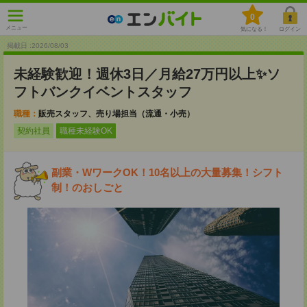
0
メニュー
気になる！
ログイン
掲載日 :2026
/
08
/
03
未経験歓迎！週休3日／月給27万円以上✨ソ
フトバンクイベントスタッフ
職種：
販売スタッフ、売り場担当（流通・小売）
契約社員
職種未経験OK
副業・WワークOK！10名以上の大量募集！シフト
制！のおしごと