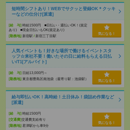
短時間シフトあり！WEBでサクッと登録OK＊クッキ
ーなどの仕分け[派遣]
[給 与]
時給1500円 ■日払い・週払いOK！(規定
あり) ■現金日払いもOK(規定あり)
気になる！
[勤務地]
新宿駅
/
新宿三丁目駅
人気イベントも！好きな場所で働けるイベントスタ
ッフ☆来社不要！働いたその日に給料もらえる日払
い/T1[アルバイト]
[給 与]
日給13,000円～
[勤務地]
東京都豊島区南池袋（最寄り駅：池袋駅）
気になる！
給与即払いOK！高時給！土日休み！袋詰め作業など
[派遣]
[給 与]
時給1500円
[交通費]
交通費支給有り
気になる！
[勤務地]
君津駅から車9分