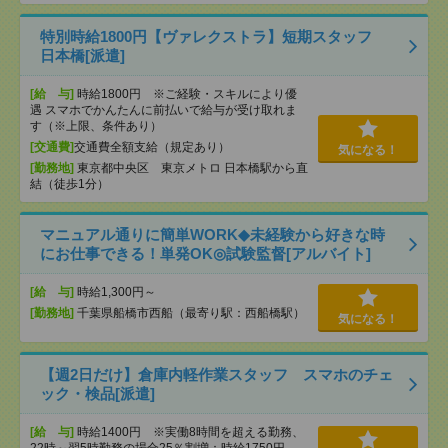
特別時給1800円【ヴァレクストラ】短期スタッフ
日本橋[派遣]
[給 与]
時給1800円 ※ご経験・スキルにより優
遇 スマホでかんたんに前払いで給与が受け取れま
す（※上限、条件あり）
[交通費]
交通費全額支給（規定あり）
気になる！
[勤務地]
東京都中央区 東京メトロ 日本橋駅から直
結（徒歩1分）
マニュアル通りに簡単WORK◆未経験から好きな時
にお仕事できる！単発OK◎試験監督[アルバイト]
[給 与]
時給1,300円～
[勤務地]
千葉県船橋市西船（最寄り駅：西船橋駅）
気になる！
【週2日だけ】倉庫内軽作業スタッフ スマホのチェ
ック・検品[派遣]
[給 与]
時給1400円 ※実働8時間を超える勤務、
22時～翌5時勤務の場合25％割増：時給1750円