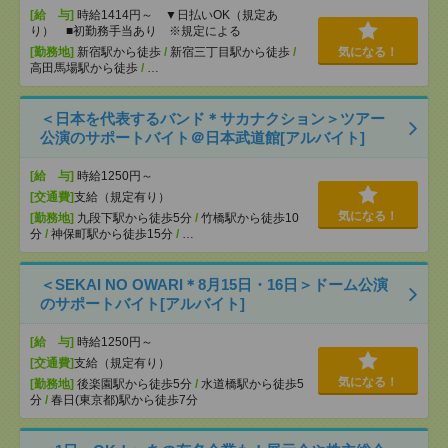
[給 与]
時給1414円～ ▼日払いOK（規定あ
り） ■初勤務手当あり ※規定による
[勤務地]
新宿駅から徒歩
/
新宿三丁目駅から徒歩
/
気になる！
高田馬場駅から徒歩
/
…
＜日本を代表するバンド＊サカナクション＞ツアー
公演のサポートバイト＠日本武道館[アルバイト]
[給 与]
時給1250円～
[交通費]
支給（規定有り）
気になる！
[勤務地]
九段下駅から徒歩5分
/
竹橋駅から徒歩10
分
/
神保町駅から徒歩15分
/
…
＜SEKAI NO OWARI＊8月15日・16日＞ドーム公演
のサポートバイト[アルバイト]
[給 与]
時給1250円～
[交通費]
支給（規定有り）
気になる！
[勤務地]
後楽園駅から徒歩5分
/
水道橋駅から徒歩5
分
/
春日(東京都)駅から徒歩7分