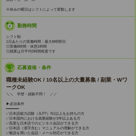
※休みの曜日はシフトによって変動します
勤務時間
シフト制
1日あたりの実働時間：最大8時間/日
◎実働8時間・休憩1時間
◎残業は月平均5時間程度です
応募資格・条件
職種未経験OK / 10名以上の大量募集 / 副業・Wワ
ークOK
＼＼ 学歴・経験不問！ ／／
▶必須条件
━━━━━━
✅日本語能力試験（JLPT）N1以上をお持ちの方
✅日本国内における就業経験が3年以上ある方
✅高度な日本語でのビジネス会話ができる方
✅日本語（漢字含む）マニュアルの理解ができる方
✅敬語を用いた会話・メール対応ができる方