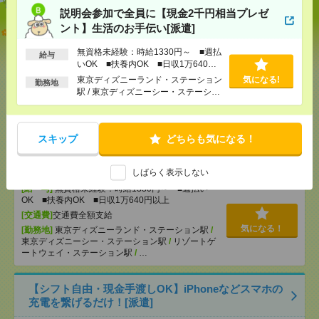
説明会参加で全員に【現金2千円相当プレゼ
ント】生活のお手伝い[派遣]
【オープニング募集】おばあちゃんのお散歩付き添
いも仕事の1つ[派遣]
無資格未経験：時給1330円～ ■週払
給与
いOK ■扶養内OK ■日収1万640円
[給 与]
無資格未経験：時給1500円～ ■週払い
以上
東京ディズニーランド・ステーション
気になる!
OK ■扶養内OK ■日収1万2000円以上
勤務地
駅 / 東京ディズニーシー・ステーショ
[交通費]
交通費全額支給
気になる！
ン駅 / リゾートゲートウェイ・ステー
[勤務地]
巣鴨駅
/
目白駅
/
北池袋駅
/
…
ション駅 / …
スキップ
どちらも気になる！
説明会参加で全員に【現金2千円相当プレゼント】生
活のお手伝い[派遣]
しばらく表示しない
[給 与]
無資格未経験：時給1330円～ ■週払い
OK ■扶養内OK ■日収1万640円以上
[交通費]
交通費全額支給
気になる！
[勤務地]
東京ディズニーランド・ステーション駅
/
東京ディズニーシー・ステーション駅
/
リゾートゲ
ートウェイ・ステーション駅
/
…
【シフト自由・現金手渡しOK】iPhoneなどスマホの
充電を繋げるだけ！[派遣]