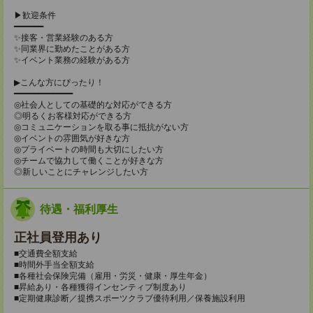
▶歓迎条件
━━━━━━
✨接客・営業経験のある方
✨同業界に勤めたことがある方
✨イベント業務の経験がある方
▶こんな方にぴったり！
━━━━━━━━━━━━
◎社会人としての基礎的な対応ができる方
◎明るくお客様対応ができる方
◎コミュニケーションを取る事に抵抗がない方
◎イベントの雰囲気が好きな方
◎プライベートの時間も大切にしたい方
◎チームで協力して働くことが好きな方
◎新しいことにチャレンジしたい方
待遇・福利厚生
正社員登用あり
■交通費全額支給
■時間外手当全額支給
■各種社会保険完備（雇用・労災・健康・厚生年金）
■昇給あり・各種獲得インセンティブ制度あり
■定期健康診断／提携スポーツクラブ優待利用／保養施設利用