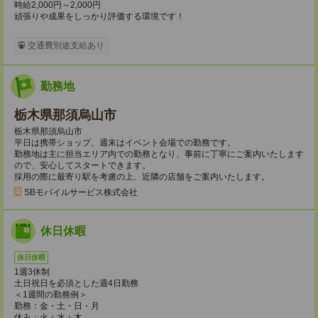
時給2,000円～2,000円
頑張りや成果をしっかり評価する環境です！
交通費別途支給あり
勤務地
栃木県那須烏山市
栃木県那須烏山市
平日は携帯ショップ、週末はイベント会場での勤務です。
勤務地は主に担当エリア内での勤務となり、事前に丁寧にご案内いたします
ので、安心してスタートできます。
採用の際に最寄り駅を考慮の上、近隣の店舗をご案内いたします。
SBモバイルサービス株式会社
休日休暇
休日休暇
1週3休制
土日祝日を必須とした週4日勤務
＜1週間の勤務例＞
勤務：金・土・日・月
休み：火・水・木