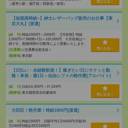
気になる！
（最寄り駅：都庁前／西新宿／新宿）
【短期高時給○】紳士レザーバッグ販売のお仕事【東
京大丸】[派遣]
[給 与]
時給2000円～2000円 【月収例】時給
2,000円×7.5時間×7日＝105,000円 ※月収例は一
例です。勤務時間や日数等により変動いたします。
気になる！
[交通費]
☆交通費全額支給！
[勤務地]
東京駅
【日払い・未経験歓迎！】稼ぎたい日にサクッと勤
務！単発・週1日～自由シフトの軽作業[アルバイト]
[給 与]
日給10,305円～37,204円
[勤務地]
東京都世田谷区豪徳寺
気になる！
大田区！軽作業！時給1800円[派遣]
[給 与]
時給1800円 日額平均1万4400円/月額30
万2400円/残込39万2400円