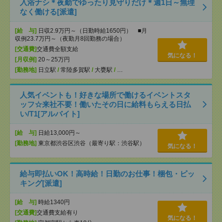
入浴ナシ＊夜勤でゆったり見守りだけ＊週1日～無理
なく働ける[派遣]
[給 与]
日収2.9万円～（日勤時給1650円） ■月
収例23.7万円～（夜勤月8回勤務の場合）
[交通費]
交通費全額支給
気になる！
[月収例]
20～25万円
[勤務地]
日立駅
/
常陸多賀駅
/
大甕駅
/
…
人気イベントも！好きな場所で働けるイベントスタ
ッフ☆来社不要！働いたその日に給料もらえる日払
い/T1[アルバイト]
[給 与]
日給13,000円～
[勤務地]
東京都渋谷区渋谷（最寄り駅：渋谷駅）
気になる！
給与即払いOK！高時給！日勤のお仕事！梱包・ピッ
キング[派遣]
[給 与]
時給1340円
[交通費]
交通費支給有り
気になる！