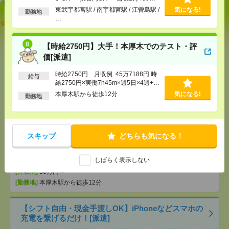
以上
東武宇都宮駅 / 南宇都宮駅 / 江曽島駅 /
気になる!
勤務地
…
【オープニング募集】おばあちゃんのお散歩付き添
いも仕事の1つ[派遣]
【時給2750円】大手！本厚木でのテスト・評
[給 与]
無資格未経験：時給1300円～ ■週払い
価[派遣]
OK ■扶養内OK ■日収1万400円以上
[交通費]
交通費全額支給（ガソリン代もOK！）
気になる！
時給2750円 月収例 45万7188円 時
給与
[勤務地]
東武宇都宮駅
/
南宇都宮駅
/
江曽島駅
/
…
給2750円×実働7h45m×週5日×4週+残
業10h ※月収例を保証するものでは
本厚木駅から徒歩12分
気になる!
勤務地
ありません。※給与即受取りサービス
【時給2750円】大手！本厚木でのテスト・評価[派遣]
利用可（利用条件有）
[給 与]
時給2750円 月収例 45万7188円 時給
2750円×実働7h45m×週5日×4週+残業10h ※月収例
スキップ
どちらも気になる！
を保証するものではありません。※給与即受取りサ
ービス利用可（利用条件有）
気になる！
しばらく表示しない
[交通費]
1ヶ月3万円を上限として実費支給
[月収例]
30万円～
[勤務地]
本厚木駅から徒歩12分
【シフト自由・現金手渡しOK】iPhoneなどスマホの
充電を繋げるだけ！[派遣]