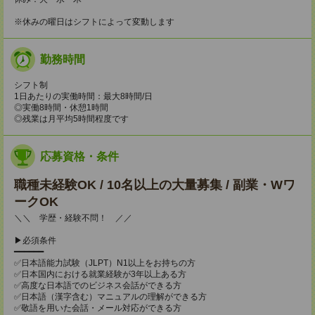
※休みの曜日はシフトによって変動します
勤務時間
シフト制
1日あたりの実働時間：最大8時間/日
◎実働8時間・休憩1時間
◎残業は月平均5時間程度です
応募資格・条件
職種未経験OK / 10名以上の大量募集 / 副業・Wワ
ークOK
＼＼ 学歴・経験不問！ ／／
▶必須条件
━━━━━━
✅日本語能力試験（JLPT）N1以上をお持ちの方
✅日本国内における就業経験が3年以上ある方
✅高度な日本語でのビジネス会話ができる方
✅日本語（漢字含む）マニュアルの理解ができる方
✅敬語を用いた会話・メール対応ができる方