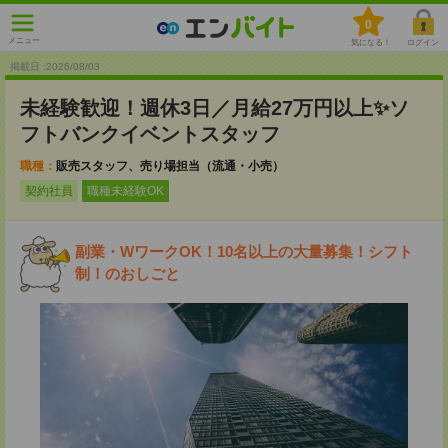
0
メニュー
気になる！
ログイン
掲載日 :2026
/
08
/
03
未経験歓迎！週休3日／月給27万円以上✨ソ
フトバンクイベントスタッフ
職種：
販売スタッフ、売り場担当（流通・小売）
契約社員
職種未経験OK
副業・WワークOK！10名以上の大量募集！シフト
制！のおしごと