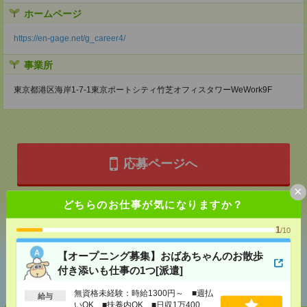
ホームページ
https://en-gage.net/g_career4/
事業所
東京都港区海岸1-7-1東京ポートシティ竹芝オフィスタワーWeWork9F
応募ページへ
×
どちらのお仕事が気になりますか？
気になる！
1
/10
【オープニング募集】おばあちゃんのお散歩
あなたの閲覧履歴からの
付き添いも仕事の1つ[派遣]
おすすめ
無資格未経験：時給1300円～ ■週払
給与
いOK ■扶養内OK ■日収1万400円