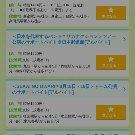
[給 与]
時給1414円～ ▼日払いOK（規定あ
り） ■初勤務手当あり ※規定による
[勤務地]
新宿駅から徒歩
/
新宿三丁目駅から徒歩
/
気になる！
高田馬場駅から徒歩
/
…
＜日本を代表するバンド＊サカナクション＞ツアー
公演のサポートバイト＠日本武道館[アルバイト]
[給 与]
時給1250円～
[交通費]
支給（規定有り）
気になる！
[勤務地]
九段下駅から徒歩5分
/
竹橋駅から徒歩10
分
/
神保町駅から徒歩15分
/
…
＜SEKAI NO OWARI＊8月15日・16日＞ドーム公演
のサポートバイト[アルバイト]
[給 与]
時給1250円～
[交通費]
支給（規定有り）
気になる！
[勤務地]
後楽園駅から徒歩5分
/
水道橋駅から徒歩5
分
/
春日(東京都)駅から徒歩7分