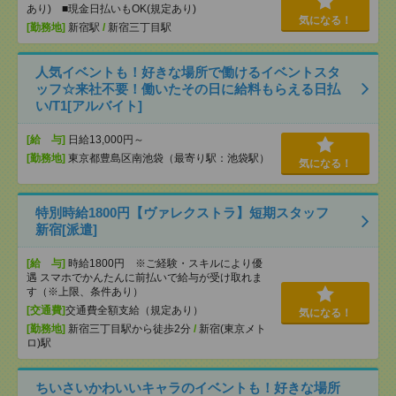
あり) ■現金日払いもOK(規定あり)
気になる！
[勤務地]
新宿駅
/
新宿三丁目駅
人気イベントも！好きな場所で働けるイベントスタ
ッフ☆来社不要！働いたその日に給料もらえる日払
い/T1[アルバイト]
[給 与]
日給13,000円～
[勤務地]
東京都豊島区南池袋（最寄り駅：池袋駅）
気になる！
特別時給1800円【ヴァレクストラ】短期スタッフ
新宿[派遣]
[給 与]
時給1800円 ※ご経験・スキルにより優
遇 スマホでかんたんに前払いで給与が受け取れま
す（※上限、条件あり）
[交通費]
交通費全額支給（規定あり）
気になる！
[勤務地]
新宿三丁目駅から徒歩2分
/
新宿(東京メト
ロ)駅
ちいさいかわいいキャラのイベントも！好きな場所