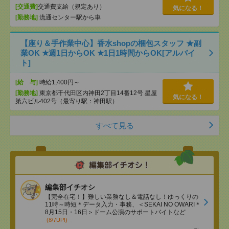
[交通費]
交通費支給（規定あり）
気になる！
[勤務地]
流通センター駅から車
【座り＆手作業中心】香水shopの梱包スタッフ ★副
業OK ★週1日からOK ★1日1時間からOK[アルバイ
ト]
[給 与]
時給1,400円～
[勤務地]
東京都千代田区内神田2丁目14番12号 星屋
気になる！
第六ビル402号（最寄り駅：神田駅）
すべて見る
編集部イチオシ
【完全在宅！】難しい業務なし＆電話なし！ゆっくりの
11時～時短＊データ入力・事務、＜SEKAI NO OWARI＊
8月15日・16日＞ドーム公演のサポートバイトなど
(8/7UP!)