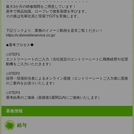
・・・・・・・・・・・・・・・・・・・・・・・
最大3か月の研修期間をご用意しています！
座学で商品知識、ロープレで接客基礎を学びます。
その後は先輩社員と現場でOJTを実施します。
下記リンクより、業務のイメージ動画を是非ご覧ください！
https://v.sbmobileservice.co.jp/
◆選考プロセス◆
◇STEP1
エントリーシートのご入力（当社規定のエントリーシートに職務経歴や志望
動機をご入力いただきます）
◇STEP2
採用・現場担当者によるオンライン面接（エントリーシートご入力後に面接
のご案内をお送りいたします）
◇STEP3
選考結果のご連絡（面接後1週間以内にご連絡いたします）
募集情報
給与