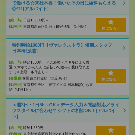
で働ける☆来社不要！働いたその日に給料もらえる
◎/T1[アルバイト]
[給 与]
日給13,000円～
[勤務地]
東京都新宿区新宿（最寄り駅：新宿駅）
気になる！
特別時給1800円【ヴァレクストラ】短期スタッフ
日本橋[派遣]
[給 与]
時給1800円 ※ご経験・スキルにより優
遇 スマホでかんたんに前払いで給与が受け取れま
す（※上限、条件あり）
[交通費]
交通費全額支給（規定あり）
気になる！
[勤務地]
東京都中央区 東京メトロ 日本橋駅から直
結（徒歩1分）
＜週3日・1日5h～OK＞データ入力＆電話対応／ライ
フスタイルに合わせてシフトの相談OK！[アルバイ
ト]
[給 与]
時給1,880円～
[勤務地]
東京都新宿区西新宿2-6-1新宿住友ビル