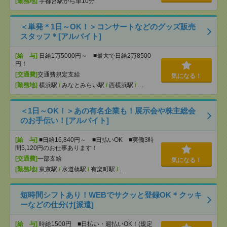
[勤務地]
宇都宮駅から車10分
＜単発＊1日～OK！＞コンサートなどのグッズ販売
スタッフ＊[アルバイト]
[給 与]
日給1万5000円～ ■最大で日給2万8500
円！
[交通費]
交通費規定支給
気になる！
[勤務地]
横浜駅
/
みなとみらい駅
/
西横浜駅
/
…
＜1日～OK！＞あの有名企業も！展示会や株主総会
のお手伝い！[アルバイト]
[給 与]
■日給16,840円～ ■日払いOK ■実働3時
間5,120円のお仕事あります！
[交通費]
一部支給
気になる！
[勤務地]
東京駅
/
水道橋駅
/
有楽町駅
/
…
短時間シフトあり！WEBでサクッと登録OK＊クッキ
ーなどの仕分け[派遣]
[給 与]
時給1500円 ■日払い・週払いOK！(規定