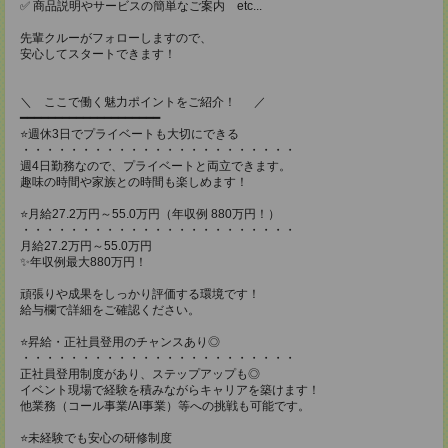
✅ 商品説明やサービスの簡単なご案内 etc...
先輩クルーがフォローしますので、
安心してスタートできます！
＼ ここで働く魅力ポイントをご紹介！ ／
━━━━━━━━━━━━━━━━━━━━
⭐週休3日でプライベートも大切にできる
・・・・・・・・・・・・・・・・・・・・・・・
週4日勤務なので、プライベートと両立できます。
趣味の時間や家族との時間も楽しめます！
⭐月給27.2万円～55.0万円（年収例 880万円！）
・・・・・・・・・・・・・・・・・・・・・・・
月給27.2万円～55.0万円
✨年収例最大880万円！
頑張りや成果をしっかり評価する環境です！
給与欄で詳細をご確認ください。
⭐昇給・正社員登用のチャンスあり◎
・・・・・・・・・・・・・・・・・・・・・・・
正社員登用制度があり、ステップアップも◎
イベント現場で経験を積みながらキャリアを築けます！
他業務（コール事業/AI事業）等への挑戦も可能です。
⭐未経験でも安心の研修制度