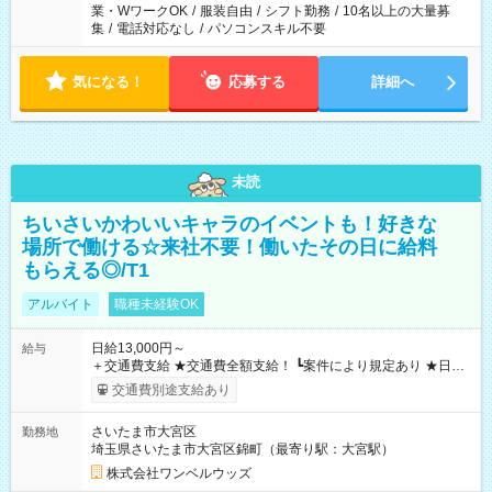
業・WワークOK
/
服装自由
/
シフト勤務
/
10名以上の大量募
集
/
電話対応なし
/
パソコンスキル不要
気になる！
応募する
詳細へ
未読
ちいさいかわいいキャラのイベントも！好きな
場所で働ける☆来社不要！働いたその日に給料
もらえる◎/T1
アルバイト
職種未経験OK
日給13,000円～
給与
＋交通費支給 ★交通費全額支給！ ┗案件により規定あり ★日払
いOK！（規定あり） ┗働いたその日に現金GET♪ お仕事後はコ
交通費別途支給あり
ンビニATMから 日払い分を引き落とせます！ 【試用期間】試
用期間なし
さいたま市大宮区
勤務地
埼玉県さいたま市大宮区錦町（最寄り駅：大宮駅）
株式会社ワンベルウッズ