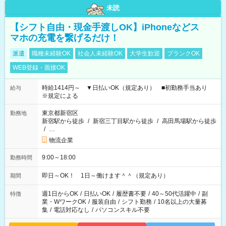
未読
【シフト自由・現金手渡しOK】iPhoneなどス
マホの充電を繋げるだけ！
派遣
職種未経験OK
社会人未経験OK
大学生歓迎
ブランクOK
WEB登録・面接OK
時給1414円～ ▼日払いOK（規定あり） ■初勤務手当あり
給与
※規定による
東京都新宿区
勤務地
新宿駅から徒歩
/
新宿三丁目駅から徒歩
/
高田馬場駅から徒歩
/
…
物流企業
9:00～18:00
勤務時間
即日～OK！ 1日～働けます＾＾（規定あり）
期間
週1日からOK
/
日払いOK
/
履歴書不要
/
40～50代活躍中
/
副
特徴
業・WワークOK
/
服装自由
/
シフト勤務
/
10名以上の大量募
集
/
電話対応なし
/
パソコンスキル不要