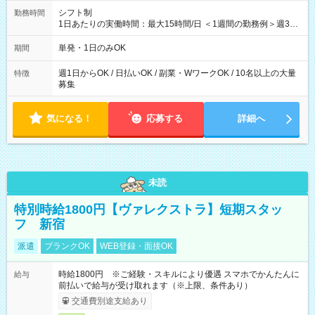
シフト制
勤務時間
1日あたりの実働時間：最大15時間/日 ＜1週間の勤務例＞週3回
勤務 勤務：月・水・金 休み：火・木・土・日 好きな時にお仕事
可能です！ ※1日あたりの最大実働時間は日勤、夜勤共に勤務し
単発・1日のみOK
期間
た時間になります。
週1日からOK / 日払いOK / 副業・WワークOK / 10名以上の大量
特徴
募集
気になる！
応募する
詳細へ
未読
特別時給1800円【ヴァレクストラ】短期スタッ
フ 新宿
派遣
ブランクOK
WEB登録・面接OK
時給1800円 ※ご経験・スキルにより優遇 スマホでかんたんに
給与
前払いで給与が受け取れます（※上限、条件あり）
交通費別途支給あり