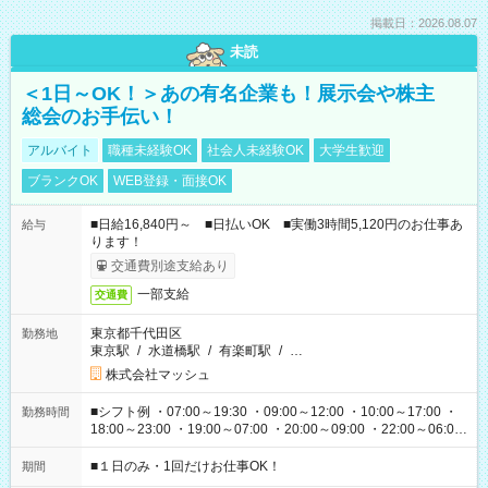
掲載日：2026.08.07
未読
＜1日～OK！＞あの有名企業も！展示会や株主
総会のお手伝い！
アルバイト
職種未経験OK
社会人未経験OK
大学生歓迎
ブランクOK
WEB登録・面接OK
■日給16,840円～ ■日払いOK ■実働3時間5,120円のお仕事あ
給与
ります！
交通費別途支給あり
一部支給
交通費
東京都千代田区
勤務地
東京駅
/
水道橋駅
/
有楽町駅
/
…
株式会社マッシュ
■シフト例 ・07:00～19:30 ・09:00～12:00 ・10:00～17:00 ・
勤務時間
18:00～23:00 ・19:00～07:00 ・20:00～09:00 ・22:00～06:00
etc ★最短で3時間で5,120円のお仕事から 15時間で2万円近く稼
げるお仕事も！ ご希望のお時間に合わせてご紹介！ ※シフトは
■１日のみ・1回だけお仕事OK！
期間
現場によって異なります。 ※勿論、休憩時間はあるのでご安心