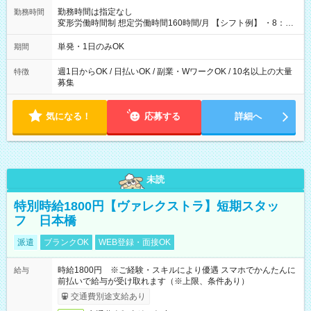
勤務時間は指定なし
勤務時間
変形労働時間制 想定労働時間160時間/月 【シフト例】 ・8：00
～21：00
単発・1日のみOK
期間
週1日からOK / 日払いOK / 副業・WワークOK / 10名以上の大量
特徴
募集
気になる！
応募する
詳細へ
未読
特別時給1800円【ヴァレクストラ】短期スタッ
フ 日本橋
派遣
ブランクOK
WEB登録・面接OK
時給1800円 ※ご経験・スキルにより優遇 スマホでかんたんに
給与
前払いで給与が受け取れます（※上限、条件あり）
交通費別途支給あり