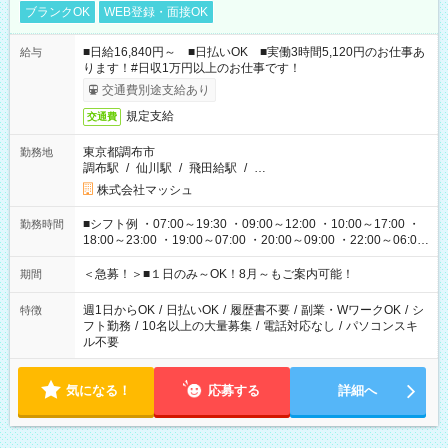
ブランクOK
WEB登録・面接OK
■日給16,840円～ ■日払いOK ■実働3時間5,120円のお仕事あ
給与
ります！#日収1万円以上のお仕事です！
交通費別途支給あり
規定支給
交通費
東京都調布市
勤務地
調布駅
/
仙川駅
/
飛田給駅
/
…
株式会社マッシュ
■シフト例 ・07:00～19:30 ・09:00～12:00 ・10:00～17:00 ・
勤務時間
18:00～23:00 ・19:00～07:00 ・20:00～09:00 ・22:00～06:00
etc ★最短で3時間で5,120円のお仕事から 15時間で2万円近く稼
げるお仕事も！ ご希望のお時間に合わせてご紹介！ ※シフトは
＜急募！＞■１日のみ～OK！8月～もご案内可能！
期間
現場によって異なります。 ※勿論、休憩時間はあるのでご安心
ください！
週1日からOK
/
日払いOK
/
履歴書不要
/
副業・WワークOK
/
シ
特徴
フト勤務
/
10名以上の大量募集
/
電話対応なし
/
パソコンスキ
ル不要
気になる！
応募する
詳細へ