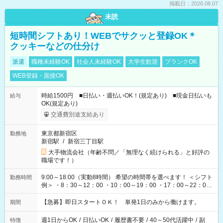
掲載日：2026.08.07
未読
短時間シフトあり！WEBでサクッと登録OK＊
クッキーなどの仕分け
派遣
職種未経験OK
社会人未経験OK
大学生歓迎
ブランクOK
WEB登録・面接OK
時給1500円 ■日払い・週払いOK！(規定あり) ■現金日払いも
給与
OK(規定あり)
交通費別途支給あり
東京都新宿区
勤務地
新宿駅
/
新宿三丁目駅
大手物流会社（年齢不問／「無理なく続けられる」と好評の
職場です！）
9:00～18:00（実動8時間） 希望の時間帯を選べます！ ＜シフト
勤務時間
例＞ ・8：30～12：00 ・10：00～19：00 ・17：00～22：00
・13：00～22：00 ・22：00～翌6：00 など
【急募】即日スタートＯＫ！ 単発1日のみから働けます。
期間
週1日からOK
/
日払いOK
/
履歴書不要
/
40～50代活躍中
/
副
特徴