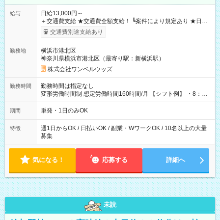
日給13,000円～
給与
＋交通費支給 ★交通費全額支給！ ┗案件により規定あり ★日払
いOK！（規定あり） ┗働いたその日に現金GET♪ お仕事後はコ
交通費別途支給あり
ンビニATMから 日払い分を引き落とせます！ 【試用期間】試
用期間なし
横浜市港北区
勤務地
神奈川県横浜市港北区（最寄り駅：新横浜駅）
株式会社ワンベルウッズ
勤務時間は指定なし
勤務時間
変形労働時間制 想定労働時間160時間/月 【シフト例】 ・8：00
～21：00
単発・1日のみOK
期間
週1日からOK / 日払いOK / 副業・WワークOK / 10名以上の大量
特徴
募集
気になる！
応募する
詳細へ
未読