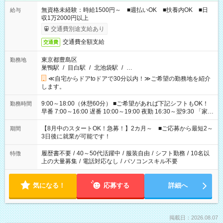
無資格未経験：時給1500円～ ■週払いOK ■扶養内OK ■日
給与
収1万2000円以上
交通費別途支給あり
交通費全額支給
交通費
東京都豊島区
勤務地
巣鴨駅
/
目白駅
/
北池袋駅
/
…
≪自宅からドアtoドアで30分以内！≫ご希望の勤務地を紹介
します。
9:00～18:00（休憩60分） ■ご希望があれば下記シフトもOK！
勤務時間
早番 7:00～16:00 遅番 10:00～19:00 夜勤 16:30～翌9:30 「家族
と休みを合わせたい」 「余裕を持って夕飯の準備がしたい」
「できれば残業はしたくない」 など、ご希望を教えてください
【8月中のスタートOK！急募！】2カ月～ ■ご応募から最短2～
期間
ね。 ※Wワーク希望の方へ 今ご覧のお仕事で希望する勤務時間
3日後に就業が可能です！
と、もう1つのお仕事の勤務時間。 合計で週40時間を超える場
合は応募できません。
履歴書不要
/
40～50代活躍中
/
服装自由
/
シフト勤務
/
10名以
特徴
上の大量募集
/
電話対応なし
/
パソコンスキル不要
気になる！
応募する
詳細へ
掲載日：2026.08.07