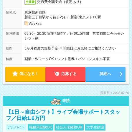
交通費全額支給（規定あり）
交通費
東京都新宿区
勤務地
新宿三丁目駅から徒歩2分
/
新宿(東京メトロ)駅
Valextra
09:30～20:30 実働7.5時間／休憩1.5時間 営業時間に合わせた
勤務時間
シフト制
3か月程度の短期予定 ※開始日はお気軽にご相談ください
期間
副業・WワークOK
/
シフト勤務
/
パソコンスキル不要
特徴
気になる！
応募する
詳細へ
掲載日：2026.07.30
未読
【1日～自由シフト】ライブ会場サポートスタッ
フ／日給1.6万円
アルバイト
職種未経験OK
社会人未経験OK
大学生歓迎