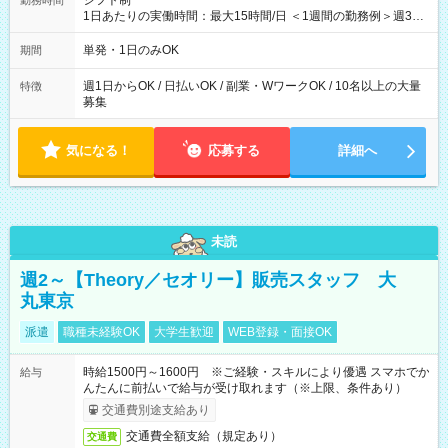
シフト制
勤務時間
1日あたりの実働時間：最大15時間/日 ＜1週間の勤務例＞週3回
勤務 勤務：月・水・金 休み：火・木・土・日 好きな時にお仕事
可能です！ ※1日あたりの最大実働時間は日勤、夜勤共に勤務し
単発・1日のみOK
期間
た時間になります。
週1日からOK / 日払いOK / 副業・WワークOK / 10名以上の大量
特徴
募集
気になる！
応募する
詳細へ
未読
週2～【Theory／セオリー】販売スタッフ 大
丸東京
派遣
職種未経験OK
大学生歓迎
WEB登録・面接OK
時給1500円～1600円 ※ご経験・スキルにより優遇 スマホでか
給与
んたんに前払いで給与が受け取れます（※上限、条件あり）
交通費別途支給あり
交通費全額支給（規定あり）
交通費