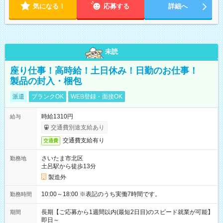
気になる！
応募する
詳細へ
未読
座り仕事！高時給！土日休み！日勤のお仕事！
製品の封入・梱包
派遣
ブランクOK
WEB登録・面接OK
時給1310円
給与
交通費別途支給あり
交通費支給有り
交通費
さいたま市北区
勤務地
土呂駅から徒歩13分
製造外
10:00～18:00 ※表記のうち実働7時間です。
勤務時間
長期【ご応募から1週間以内(最短2日目)のスピード就業が可能】
期間
即日～