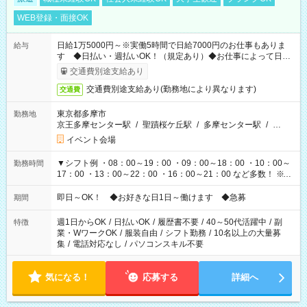
WEB登録・面接OK
日給1万5000円～※実働5時間で日給7000円のお仕事もありま
給与
す ◆日払い・週払いOK！（規定あり）◆お仕事によって日給
も異なります
交通費別途支給あり
交通費別途支給あり(勤務地により異なります)
交通費
東京都多摩市
勤務地
京王多摩センター駅
/
聖蹟桜ケ丘駅
/
多摩センター駅
/
…
イベント会場
▼シフト例 ・08：00～19：00 ・09：00～18：00 ・10：00～
勤務時間
17：00 ・13：00～22：00 ・16：00～21：00 など多数！ ※お
仕事により勤務時間が異なります
即日～OK！ ◆お好きな日1日～働けます ◆急募
期間
週1日からOK
/
日払いOK
/
履歴書不要
/
40～50代活躍中
/
副
特徴
業・WワークOK
/
服装自由
/
シフト勤務
/
10名以上の大量募
集
/
電話対応なし
/
パソコンスキル不要
気になる！
応募する
詳細へ