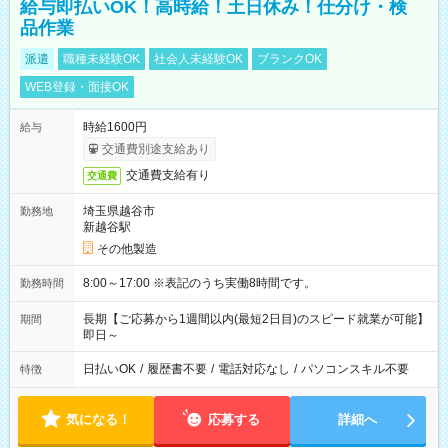
給与即払いOK！高時給！土日休み！仕分け・検
品作業
派遣
職種未経験OK
社会人未経験OK
ブランクOK
WEB登録・面接OK
時給1600円
給与
交通費別途支給あり
交通費支給有り
交通費
埼玉県越谷市
勤務地
新越谷駅
その他製造
8:00～17:00 ※表記のうち実働8時間です。
勤務時間
長期【ご応募から1週間以内(最短2日目)のスピード就業が可能】
期間
即日～
日払いOK
/
履歴書不要
/
電話対応なし
/
パソコンスキル不要
特徴
気になる！
応募する
詳細へ