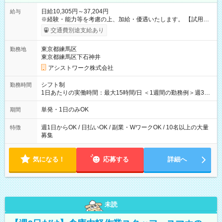
日給10,305円～37,204円
給与
※経験・能力等を考慮の上、加給・優遇いたします。 【試用期
間】試用期間なし
交通費別途支給あり
東京都練馬区
勤務地
東京都練馬区下石神井
アシストワーク株式会社
シフト制
勤務時間
1日あたりの実働時間：最大15時間/日 ＜1週間の勤務例＞週3回
勤務 勤務：月・水・金 休み：火・木・土・日 好きな時にお仕事
可能です！ ※1日あたりの最大実働時間は日勤、夜勤共に勤務し
単発・1日のみOK
期間
た時間になります。
週1日からOK / 日払いOK / 副業・WワークOK / 10名以上の大量
特徴
募集
気になる！
応募する
詳細へ
未読