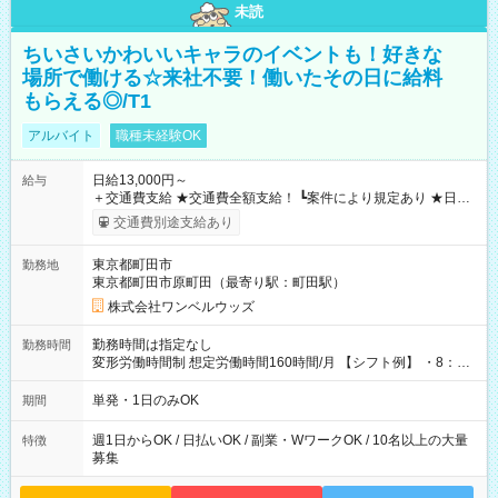
未読
ちいさいかわいいキャラのイベントも！好きな
場所で働ける☆来社不要！働いたその日に給料
もらえる◎/T1
アルバイト
職種未経験OK
日給13,000円～
給与
＋交通費支給 ★交通費全額支給！ ┗案件により規定あり ★日払
いOK！（規定あり） ┗働いたその日に現金GET♪ お仕事後はコ
交通費別途支給あり
ンビニATMから 日払い分を引き落とせます！ 【試用期間】試
用期間なし
東京都町田市
勤務地
東京都町田市原町田（最寄り駅：町田駅）
株式会社ワンベルウッズ
勤務時間は指定なし
勤務時間
変形労働時間制 想定労働時間160時間/月 【シフト例】 ・8：00
～21：00
単発・1日のみOK
期間
週1日からOK / 日払いOK / 副業・WワークOK / 10名以上の大量
特徴
募集