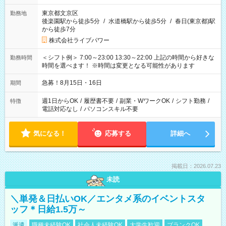
東京都文京区
勤務地
後楽園駅から徒歩5分
/
水道橋駅から徒歩5分
/
春日(東京都)駅
から徒歩7分
株式会社ライブパワー
＜シフト例＞ 7:00～23:00 13:30～22:00 上記の時間から好きな
勤務時間
時間を選べます！ ※時間は変更となる可能性があります
急募！8月15日・16日
期間
週1日からOK
/
履歴書不要
/
副業・WワークOK
/
シフト勤務
/
特徴
電話対応なし
/
パソコンスキル不要
気になる！
応募する
詳細へ
掲載日：2026.07.23
未読
＼単発＆日払いOK／エンタメ系のイベントスタ
ッフ＊日給1.5万～
派遣
職種未経験OK
社会人未経験OK
大学生歓迎
ブランクOK