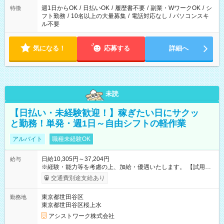
ください！
週1日からOK
/
日払いOK
/
履歴書不要
/
副業・WワークOK
/
シ
特徴
フト勤務
/
10名以上の大量募集
/
電話対応なし
/
パソコンスキ
ル不要
気になる！
応募する
詳細へ
未読
【日払い・未経験歓迎！】稼ぎたい日にサクッ
と勤務！単発・週1日～自由シフトの軽作業
アルバイト
職種未経験OK
日給10,305円～37,204円
給与
※経験・能力等を考慮の上、加給・優遇いたします。 【試用期
間】試用期間なし
交通費別途支給あり
東京都世田谷区
勤務地
東京都世田谷区桜上水
アシストワーク株式会社