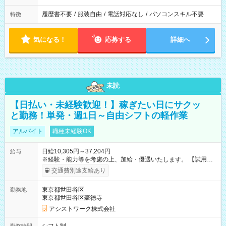
履歴書不要
/
服装自由
/
電話対応なし
/
パソコンスキル不要
特徴
気になる！
応募する
詳細へ
未読
【日払い・未経験歓迎！】稼ぎたい日にサクッ
と勤務！単発・週1日～自由シフトの軽作業
アルバイト
職種未経験OK
日給10,305円～37,204円
給与
※経験・能力等を考慮の上、加給・優遇いたします。 【試用期
間】試用期間なし
交通費別途支給あり
東京都世田谷区
勤務地
東京都世田谷区豪徳寺
アシストワーク株式会社