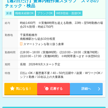
【週2日だけ】倉庫内軽作業スタッフ スマホの
チェック・検品
派遣
職種未経験OK
ブランクOK
WEB登録・面接OK
時給1400円 ※実働8時間を超える勤務、22時～翌5時勤務の場
給与
合25％割増：時給1750円
千葉県船橋市
勤務地
南船橋駅から徒歩10分程度
スマートフォンを取り扱う倉庫
(1)9:00～18:00（実働8時間） (2)10:00～18:00（実働7時間）
勤務時間
(3)10:00～17:00（実働6時間） ※時間帯選べます ※休憩60分
長期 2026年9月スタート予定
期間
日払いOK
/
履歴書不要
/
40～50代活躍中
/
副業・WワークOK
/
特徴
シフト勤務
/
10名以上の大量募集
気になる！
応募する
詳細へ