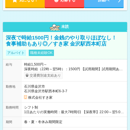
気になる！
応募する
詳細へ
未読
深夜で時給1500円！金銭のやり取りほぼなし！
食事補助もあり◎／すき家 金沢駅西本町店
アルバイト
職種未経験OK
時給1,500円～
給与
深夜時給（22時～翌5時）：1500円 【試用期間】試用期間あり
試用期間の長さ：1ヶ月 雇用形態、給与は本採用時と同じです。
交通費別途支給あり
試用期間の実態は30日（※条件変更なし）ですが、切り上げで
一ヶ月とさせていただきます。 研修制度あり：15時間(研修中も
石川県金沢市
勤務地
同時給）
石川県金沢市駅西本町6-3-7
株式会社すき家
シフト制
勤務時間
1日あたりの実働時間：最大7時間/日 【深夜帯】22:00～翌5:00
週2日～・1日2h～OK◎ ※22:00から翌5:00までは18歳以上の方
のみ勤務可能です（18歳未満の深夜業務禁止のため） ★深夜で
春・夏・冬休み期間限定
期間
も安心して働けます★ すき家では、ワンオペを禁止していま