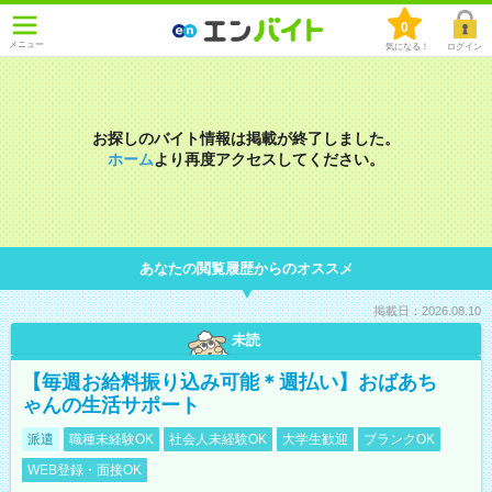
0
メニュー
気になる！
ログイン
お探しのバイト情報は掲載が終了しました。
ホーム
より再度アクセスしてください。
あなたの閲覧履歴からのオススメ
掲載日：2026.08.10
未読
【毎週お給料振り込み可能＊週払い】おばあち
ゃんの生活サポート
派遣
職種未経験OK
社会人未経験OK
大学生歓迎
ブランクOK
WEB登録・面接OK