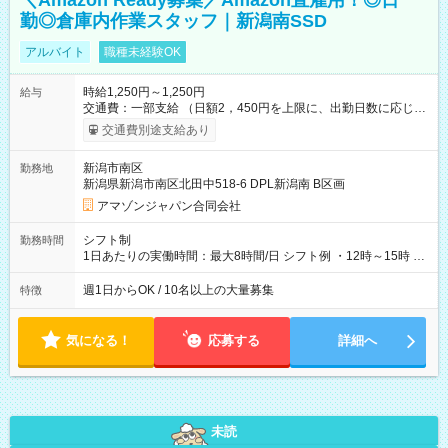
＼Amazon Ready募集／Amazon直雇用！◎日
勤◎倉庫内作業スタッフ｜新潟南SSD
アルバイト
職種未経験OK
時給1,250円～1,250円
給与
交通費：一部支給 （日額2，450円を上限に、出勤日数に応じて
実費支給） ※22:00～翌5:00までは時給25%UP！ ■給与前払い
交通費別途支給あり
制度あり ※前払い額の上限あり、手数料無料（Amazon負担）
そのほか所定の条件が適用されます 【試用期間】試用期間なし
新潟市南区
勤務地
新潟県新潟市南区北田中518-6 DPL新潟南 B区画
アマゾンジャパン合同会社
シフト制
勤務時間
1日あたりの実働時間：最大8時間/日 シフト例 ・12時～15時 入
社後、就業可能シフトをご確認の上、申請してください。
週1日からOK / 10名以上の大量募集
特徴
気になる！
応募する
詳細へ
未読