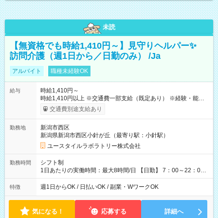
未読
【無資格でも時給1,410円～】見守りヘルパー✨
訪問介護（週1日から／日勤のみ） /Ja
アルバイト
職種未経験OK
時給1,410円～
給与
時給1,410円以上 ※交通費一部支給（既定あり） ※経験・能力を
考慮して決定します 【収入例】 週1回勤務の場合：1,410円×8時
交通費別途支給あり
間×4回=4万5,120円 週3回勤務の場合：1,410円×8時間×12回
=13万5,360円 週5回勤務の場合：1,410円×8時間×20回=22万
新潟市西区
勤務地
5,600円 【試用期間】試用期間あり 試用期間の長さ：2ヶ月
新潟県新潟市西区小針が丘（最寄り駅：小針駅）
※ 雇用形態と給与に、本採用時と異なる部分があります。 雇用
形態：本採用時と同じです。 給与：時給 1,050円以上
ユースタイルラボラトリー株式会社
シフト制
勤務時間
1日あたりの実働時間：最大8時間/日 【日勤】 7：00～22：00
の間で8時間勤務（休憩時間は法定通り） ※週1日～OK ／ 夜勤
なし ＊＊ 勤務時間例 ＊＊ ■8時から17時 ■9時から18時 ■10
週1日からOK / 日払いOK / 副業・WワークOK
特徴
時から19時 ■12時から21時 など ※訪問先により変動 ※曜日固
定（毎週同じ曜日勤務）
気になる！
応募する
詳細へ