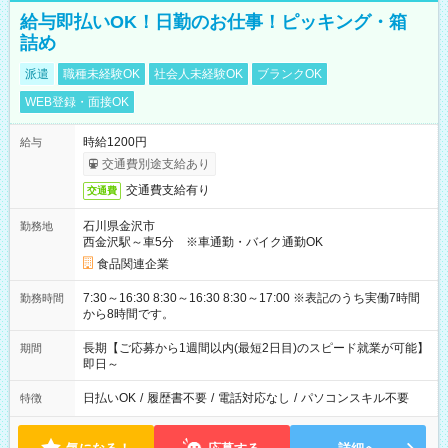
給与即払いOK！日勤のお仕事！ピッキング・箱
詰め
派遣
職種未経験OK
社会人未経験OK
ブランクOK
WEB登録・面接OK
時給1200円
給与
交通費別途支給あり
交通費支給有り
交通費
石川県金沢市
勤務地
西金沢駅～車5分 ※車通勤・バイク通勤OK
食品関連企業
7:30～16:30 8:30～16:30 8:30～17:00 ※表記のうち実働7時間
勤務時間
から8時間です。
長期【ご応募から1週間以内(最短2日目)のスピード就業が可能】
期間
即日～
日払いOK
/
履歴書不要
/
電話対応なし
/
パソコンスキル不要
特徴