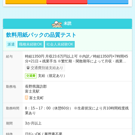
未読
飲料用紙パックの品質テスト
派遣
職種未経験OK
社会人未経験OK
時給1350円 月収23.6万円以上可 ※内訳／時給1350円×7時間45
給与
分×21日＋残業手当 ※繁忙期・閑散期等によって月収・残業時間
は変動します ＊日払い・仮払いOK（アプリでカンタン申請！）
交通費別途支給あり
支給（規定あり）
交通費
長野県諏訪郡
勤務地
富士見駅
富士見町
8：15～17：00（休憩60分） ※生産状況により月10時間程度残
勤務時間
業あり
3か月以上
期間
日払いOK
/
履歴書不要
特徴