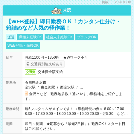
掲載日：2026.08.10
未読
【WEB登録】即日勤務ＯＫ！カンタン仕分け・
箱詰めなど人気の軽作業！
派遣
職種未経験OK
社会人未経験OK
ブランクOK
WEB登録・面接OK
時給1100円～1350円 ★Wワーク不可
給与
交通費別途支給あり
交通費全額支給
交通費
石川県金沢市
勤務地
金沢駅
/
東金沢駅
/
西金沢駅
/
…
金沢市など…勤務地多数！通いやすい勤務地をご紹介しま
す。
週5フルタイムがメインです！ ＜勤務時間の例＞ 8:00～17:00
勤務時間
8:30～17:30 9:00～18:00 10:00～19:00 20:30～翌5:30 など ★
その他にも勤務時間多数！ 日勤のみ、残業なし、交替制など
ご希望を教えてください！
即日～長期 ★応募から「最短2日後」に勤務OK！スタート日
期間
はご相談ください。