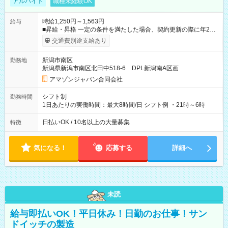
アルバイト
職種未経験OK
時給1,250円～1,563円
給与
■昇給・昇格 一定の条件を満たした場合、契約更新の際に年2回
まで昇給の機会があります。 ■正社員登用制度あり ※月末締/翌
交通費別途支給あり
月25日支払い ※時間外手当、別途支給 ※深夜割増賃金 (22:00～
翌5:00までは時給が25%UPします) ☆給与前払い制度有！
新潟市南区
勤務地
☆Amazon直雇用で安定して働けます！ 【試用期間】試用期間
新潟県新潟市南区北田中518-6 DPL新潟南A区画
あり 試用期間の長さ：1週間 雇用形態、給与は本採用時と同じ
です。
アマゾンジャパン合同会社
シフト制
勤務時間
1日あたりの実働時間：最大8時間/日 シフト例 ・21時～6時
日払いOK / 10名以上の大量募集
特徴
気になる！
応募する
詳細へ
未読
給与即払いOK！平日休み！日勤のお仕事！サン
ドイッチの製造