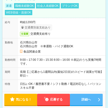
派遣
職種未経験OK
社会人未経験OK
ブランクOK
WEB登録・面接OK
時給1200円
給与
交通費別途支給あり
交通費支給有り
交通費
石川県白山市
勤務地
石川県白山市 ※車通勤・バイク通勤OK
食品関連企業
9:00～17:00 7:30～15:30 8:00～16:00 ※表記のうち実働7時間
勤務時間
です。
長期【ご応募から1週間以内(最短2日目)のスピード就業が可能】
期間
即日～
日払いOK
/
履歴書不要
/
シフト勤務
/
電話対応なし
/
パソコン
特徴
スキル不要
気になる！
応募する
詳細へ