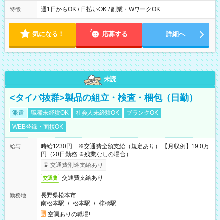
制（週平均40時間以内） 夜勤：17:00-翌09:00（休憩2時間）
週1日からOK / 日払いOK / 副業・WワークOK
特徴
気になる！
応募する
詳細へ
未読
<タイパ抜群>製品の組立・検査・梱包（日勤）
派遣
職種未経験OK
社会人未経験OK
ブランクOK
WEB登録・面接OK
時給1230円 ※交通費全額支給（規定あり） 【月収例】19.0万
給与
円（20日勤務 ※残業なしの場合）
交通費別途支給あり
交通費支給あり
交通費
長野県松本市
勤務地
南松本駅
/
松本駅
/
梓橋駅
空調ありの職場!