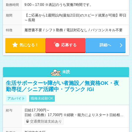
9:00～17:00 ※表記のうち実働7時間です。
勤務時間
【ご応募から1週間以内(最短2日目)のスピード就業が可能】即日
期間
～長期
履歴書不要
/
シフト勤務
/
電話対応なし
/
パソコンスキル不要
特徴
気になる！
応募する
詳細へ
未読
生活サポーター✨障がい者施設／無資格OK・夜
勤専従／シニア活躍中・ブランク /Gi
アルバイト
職種未経験OK
日給17,700円～
給与
日給（1勤務）17,700円 ※経験・能力によりスタート日給相談
可・昇給可 【試用期間】試用期間あり 試用期間の長さ：3ヶ月
交通費別途支給あり
雇用形態、給与は本採用時と同じです。