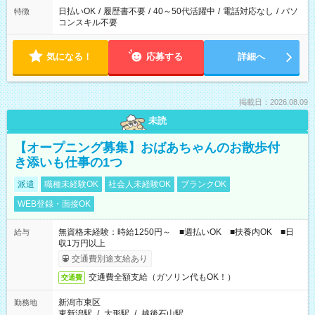
日払いOK
/
履歴書不要
/
40～50代活躍中
/
電話対応なし
/
パソ
特徴
コンスキル不要
気になる！
応募する
詳細へ
掲載日：2026.08.09
未読
【オープニング募集】おばあちゃんのお散歩付
き添いも仕事の1つ
派遣
職種未経験OK
社会人未経験OK
ブランクOK
WEB登録・面接OK
無資格未経験：時給1250円～ ■週払いOK ■扶養内OK ■日
給与
収1万円以上
交通費別途支給あり
交通費全額支給（ガソリン代もOK！）
交通費
新潟市東区
勤務地
東新潟駅
/
大形駅
/
越後石山駅