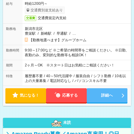
時給1200円～
給与
交通費別途支給あり
交通費規定内支給
交通費
新潟市北区
勤務地
豊栄駅
/
新崎駅
/
早通駅
/
…
【勤務地選べます】グループホーム
9:00～17:00など ※ご希望の時間帯をご相談ください。 ※日勤、
勤務時間
夜勤のみ、変則的な勤務等も相談OK！
2ヶ月～OK ※スタート日はお気軽にご相談ください！
期間
履歴書不要
/
40～50代活躍中
/
服装自由
/
シフト勤務
/
10名以
特徴
上の大量募集
/
電話対応なし
/
パソコンスキル不要
気になる！
応募する
詳細へ
未読