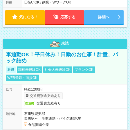
す。 必ず、2名以上での勤務を行いますので、安心して働けま
日払いOK / 副業・WワークOK
特徴
す。
気になる！
応募する
詳細へ
未読
車通勤OK！平日休み！日勤のお仕事！計量、パ
ック詰め
派遣
職種未経験OK
社会人未経験OK
ブランクOK
WEB登録・面接OK
時給1200円
給与
交通費別途支給あり
交通費支給有り
交通費
石川県能美郡
勤務地
美川駅～ ※車通勤・バイク通勤OK
食品関連企業