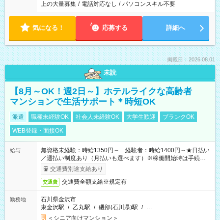
上の大量募集
/
電話対応なし
/
パソコンスキル不要
気になる！
応募する
詳細へ
掲載日：2026.08.01
未読
【8月～OK！週2日～】ホテルライクな高齢者
マンションで生活サポート＊時短OK
派遣
職種未経験OK
社会人未経験OK
大学生歓迎
ブランクOK
WEB登録・面接OK
無資格未経験：時給1350円～ 経験者：時給1400円～★日払い
給与
／週払い制度あり（月払いも選べます）※稼働開始時は手続き完
了次第のお支払いとなります。
交通費別途支給あり
交通費全額支給※規定有
交通費
石川県金沢市
勤務地
東金沢駅
/
乙丸駅
/
磯部(石川県)駅
/
…
＜シニア向けマンション＞