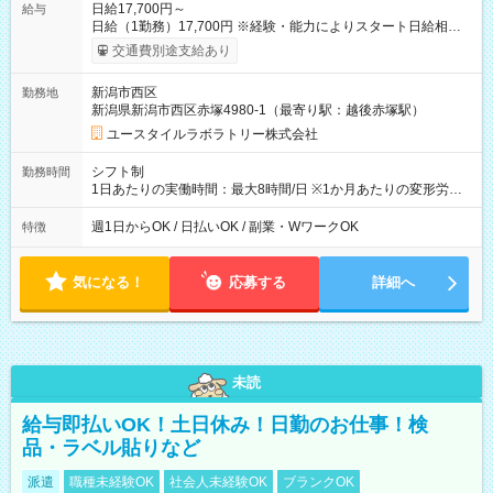
日給17,700円～
給与
日給（1勤務）17,700円 ※経験・能力によりスタート日給相談
可・昇給可 【試用期間】試用期間あり 試用期間の長さ：3ヶ月
交通費別途支給あり
雇用形態、給与は本採用時と同じです。
新潟市西区
勤務地
新潟県新潟市西区赤塚4980-1（最寄り駅：越後赤塚駅）
ユースタイルラボラトリー株式会社
シフト制
勤務時間
1日あたりの実働時間：最大8時間/日 ※1か月あたりの変形労働
制（週平均40時間以内） 夜勤：17:00-翌09:00（休憩2時間）
週1日からOK / 日払いOK / 副業・WワークOK
特徴
気になる！
応募する
詳細へ
未読
給与即払いOK！土日休み！日勤のお仕事！検
品・ラベル貼りなど
派遣
職種未経験OK
社会人未経験OK
ブランクOK