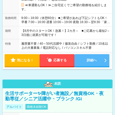
≪車通勤もOK！≫ご自宅近くでご希望の勤務地を紹介しま
す。
9:00～18:00（休憩60分） ■ご希望があれば下記シフトもOK！
勤務時間
早番 7:00～16:00 遅番 10:00～19:00 夜勤 16:30～翌9:30 「家族
と休みを合わせたい」 「余裕を持って夕飯の準備がしたい」
「できれば残業はしたくない」 など、ご希望を教えてください
【8月中のスタートOK！急募！】2カ月～ ■ご応募から最短2～
期間
ね。 ※Wワーク希望の方へ 今ご覧のお仕事で希望する勤務時間
3日後に就業が可能です！
と、もう1つのお仕事の勤務時間。 合計で週40時間を超える場
合は応募できません。
履歴書不要
/
40～50代活躍中
/
服装自由
/
シフト勤務
/
10名以
特徴
上の大量募集
/
電話対応なし
/
パソコンスキル不要
気になる！
応募する
詳細へ
未読
生活サポーター✨障がい者施設／無資格OK・夜
勤専従／シニア活躍中・ブランク /Gi
アルバイト
職種未経験OK