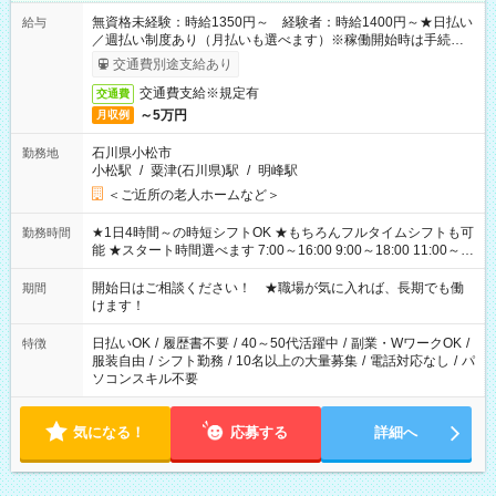
無資格未経験：時給1350円～ 経験者：時給1400円～★日払い
給与
／週払い制度あり（月払いも選べます）※稼働開始時は手続き完
了次第のお支払いとなります。
交通費別途支給あり
交通費支給※規定有
交通費
～5万円
月収例
石川県小松市
勤務地
小松駅
/
粟津(石川県)駅
/
明峰駅
＜ご近所の老人ホームなど＞
★1日4時間～の時短シフトOK ★もちろんフルタイムシフトも可
勤務時間
能 ★スタート時間選べます 7:00～16:00 9:00～18:00 11:00～
20:00 など 残業なし！ ※Wワークの場合、他のお仕事と合わせ
週40時間超の就業はご案内できません ※法令に基づき、週20時
開始日はご相談ください！ ★職場が気に入れば、長期でも働
期間
間以上勤務は社会保険への加入対象となります ※労働者派遣法
けます！
（日雇い派遣の原則禁止）により、短時間・短期間の就業はご
案内が難しい場合があります
日払いOK
/
履歴書不要
/
40～50代活躍中
/
副業・WワークOK
/
特徴
服装自由
/
シフト勤務
/
10名以上の大量募集
/
電話対応なし
/
パ
ソコンスキル不要
気になる！
応募する
詳細へ