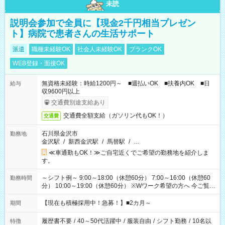
未読
説明会参加で全員に【現金2千円相当プレゼン
ト】病院で患者さんの生活サポート
派遣
職種未経験OK
社会人未経験OK
ブランクOK
WEB登録・面接OK
無資格未経験：時給1200円～ ■週払いOK ■扶養内OK ■日
給与
収9600円以上
交通費別途支給あり
交通費全額支給（ガソリン代もOK！）
交通費
石川県金沢市
勤務地
金沢駅
/
新西金沢駅
/
馬替駅
/
…
≪車通勤もOK！≫ご自宅近くでご希望の勤務地を紹介しま
す。
～シフト例～ 9:00～18:00（休憩60分） 7:00～16:00（休憩60
勤務時間
分） 10:00～19:00（休憩60分） ※Wワーク希望の方へ 今ご覧の
お仕事で希望する勤務時間と、もう1つのお仕事の勤務時間の合
計が 週40時間を超えなければOKです。
【現在も積極採用中！急募！】■2カ月～
期間
履歴書不要
/
40～50代活躍中
/
服装自由
/
シフト勤務
/
10名以
特徴