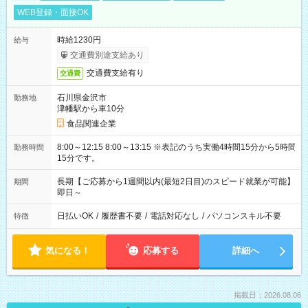
WEB登録・面接OK
時給1230円
給与
交通費別途支給あり
交通費支給有り
交通費
石川県金沢市
勤務地
津幡駅から車10分
食品関連企業
8:00～12:15 8:00～13:15 ※表記のうち実働4時間15分から5時間
勤務時間
15分です。
長期【ご応募から1週間以内(最短2日目)のスピード就業が可能】
期間
即日～
日払いOK
/
履歴書不要
/
電話対応なし
/
パソコンスキル不要
特徴
気になる！
応募する
詳細へ
掲載日：2026.08.06