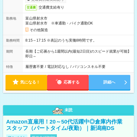
交通費支給有り
交通費
富山県射水市
勤務地
富山県射水市 ※車通勤・バイク通勤OK
その他製造
8:15～17:15 ※表記のうち実働8時間です。
勤務時間
長期【ご応募から1週間以内(最短2日目)のスピード就業が可能】
期間
即日～
履歴書不要
/
電話対応なし
/
パソコンスキル不要
特徴
気になる！
応募する
詳細へ
未読
Amazon直雇用！20～50代活躍中◎倉庫内作業
スタッフ（パートタイム/夜勤）｜新潟南DS