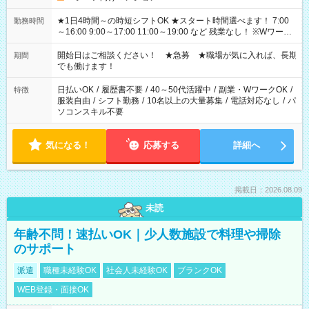
★1日4時間～の時短シフトOK ★スタート時間選べます！ 7:00
勤務時間
～16:00 9:00～17:00 11:00～19:00 など 残業なし！ ※Wワーク
の場合、他のお仕事と合わせ週40時間超の就業はご案内できま
せん ※法令に基づき、週20時間以上勤務は社会保険への加入対
開始日はご相談ください！ ★急募 ★職場が気に入れば、長期
期間
象となります ※労働者派遣法（日雇い派遣の原則禁止）によ
でも働けます！
り、短時間・短期間の就業はご案内が難しい場合があります
日払いOK
/
履歴書不要
/
40～50代活躍中
/
副業・WワークOK
/
特徴
服装自由
/
シフト勤務
/
10名以上の大量募集
/
電話対応なし
/
パ
ソコンスキル不要
気になる！
応募する
詳細へ
掲載日：2026.08.09
未読
年齢不問！速払いOK｜少人数施設で料理や掃除
のサポート
派遣
職種未経験OK
社会人未経験OK
ブランクOK
WEB登録・面接OK