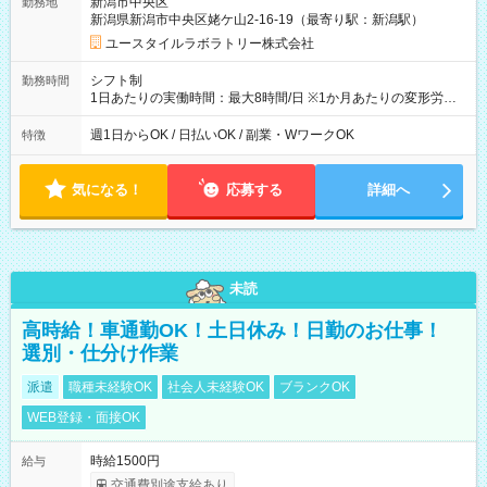
新潟市中央区
勤務地
新潟県新潟市中央区姥ケ山2-16-19（最寄り駅：新潟駅）
ユースタイルラボラトリー株式会社
シフト制
勤務時間
1日あたりの実働時間：最大8時間/日 ※1か月あたりの変形労働
制（週平均40時間以内） 夜勤：17:00-翌09:00（休憩2時間）
週1日からOK / 日払いOK / 副業・WワークOK
特徴
気になる！
応募する
詳細へ
未読
高時給！車通勤OK！土日休み！日勤のお仕事！
選別・仕分け作業
派遣
職種未経験OK
社会人未経験OK
ブランクOK
WEB登録・面接OK
時給1500円
給与
交通費別途支給あり