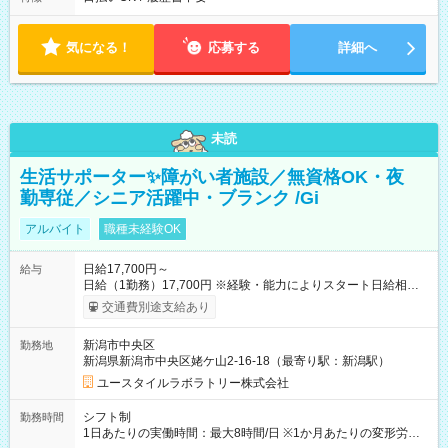
気になる！
応募する
詳細へ
未読
生活サポーター✨障がい者施設／無資格OK・夜
勤専従／シニア活躍中・ブランク /Gi
アルバイト
職種未経験OK
日給17,700円～
給与
日給（1勤務）17,700円 ※経験・能力によりスタート日給相談
可・昇給可 【試用期間】試用期間あり 試用期間の長さ：3ヶ月
交通費別途支給あり
雇用形態、給与は本採用時と同じです。
新潟市中央区
勤務地
新潟県新潟市中央区姥ケ山2-16-18（最寄り駅：新潟駅）
ユースタイルラボラトリー株式会社
シフト制
勤務時間
1日あたりの実働時間：最大8時間/日 ※1か月あたりの変形労働