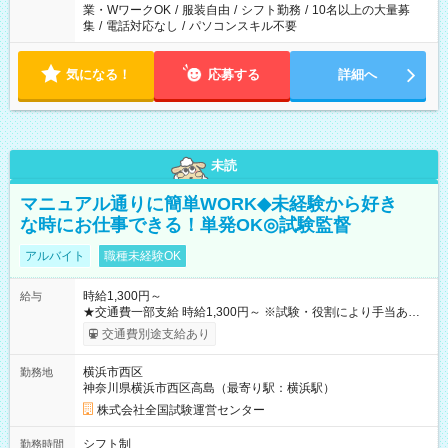
業・WワークOK
/
服装自由
/
シフト勤務
/
10名以上の大量募
集
/
電話対応なし
/
パソコンスキル不要
気になる！
応募する
詳細へ
未読
マニュアル通りに簡単WORK◆未経験から好き
な時にお仕事できる！単発OK◎試験監督
アルバイト
職種未経験OK
時給1,300円～
給与
★交通費一部支給 時給1,300円～ ※試験・役割により手当あり
※勤務回数により昇給あり 【即給（前払い）オプションあ
交通費別途支給あり
り！】 希望される場合、勤務から1週間ほどで給与の一部を受け
取れます。 ※手数料418円がかかります。 【過去試験日の収入
横浜市西区
勤務地
例】 ・河合塾模擬試験 8:30～17:30（休憩1時間） 時給1,300円
神奈川県横浜市西区高島（最寄り駅：横浜駅）
×8時間＝日収10,400円＋交通費 ※当日の役割により時給＋100
円の場合あり ・国家試験 7:00～13:30（休憩なし） 時給1,300
株式会社全国試験運営センター
円（役割手当＋100円）×6時間＝日収8,400円＋交通費 【試用期
間】試用期間なし
シフト制
勤務時間