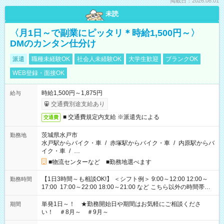
掲載日：2026.08.01
未読
〈月1日～で副業にピッタリ＊時給1,500円～〉
DMのカンタン仕分け
派遣
職種未経験OK
社会人未経験OK
大学生歓迎
ブランクOK
WEB登録・面接OK
時給1,500円～1,875円
給与
交通費別途支給あり
■ 交通費規定内支給 ※派遣先による
交通費
茨城県水戸市
勤務地
水戸駅からバイク・車
/
赤塚駅からバイク・車
/
内原駅からバ
イク・車
/
…
■物流センターなど ■勤務地選べます
【1日3時間～も相談OK!】 ＜シフト例＞ 9:00～12:00 12:00～
勤務時間
17:00 17:00～22:00 18:00～21:00 など こちら以外の時間帯も
お気軽にご相談ください！
単発1日～！ ★勤務開始日や期間はお気軽にご相談くださ
期間
い！ ＃8月～ ＃9月～