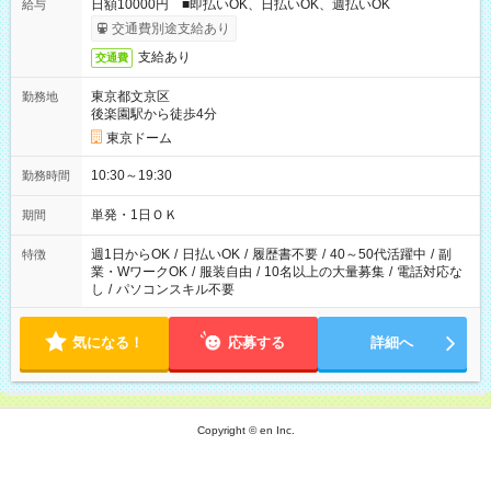
日額10000円 ■即払いOK、日払いOK、週払いOK
給与
交通費別途支給あり
支給あり
交通費
東京都文京区
勤務地
後楽園駅から徒歩4分
東京ドーム
10:30～19:30
勤務時間
単発・1日ＯＫ
期間
週1日からOK
/
日払いOK
/
履歴書不要
/
40～50代活躍中
/
副
特徴
業・WワークOK
/
服装自由
/
10名以上の大量募集
/
電話対応な
し
/
パソコンスキル不要
気になる！
応募する
詳細へ
Copyright © en Inc.