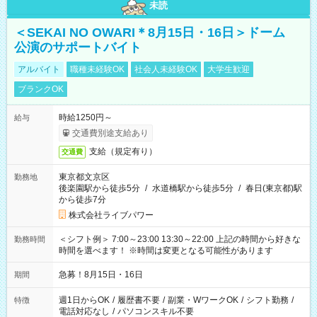
未読
＜SEKAI NO OWARI＊8月15日・16日＞ドーム
公演のサポートバイト
アルバイト
職種未経験OK
社会人未経験OK
大学生歓迎
ブランクOK
時給1250円～
給与
交通費別途支給あり
支給（規定有り）
交通費
東京都文京区
勤務地
後楽園駅から徒歩5分
/
水道橋駅から徒歩5分
/
春日(東京都)駅
から徒歩7分
株式会社ライブパワー
＜シフト例＞ 7:00～23:00 13:30～22:00 上記の時間から好きな
勤務時間
時間を選べます！ ※時間は変更となる可能性があります
急募！8月15日・16日
期間
週1日からOK
/
履歴書不要
/
副業・WワークOK
/
シフト勤務
/
特徴
電話対応なし
/
パソコンスキル不要