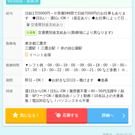
WEB登録・面接OK
日給1万5000円～※実働5時間で日給7000円のお仕事もありま
給与
す ◆日払い・週払いOK！（規定あり）◆お仕事によって日給
も異なります
交通費別途支給あり
交通費別途支給あり(勤務地により異なります)
交通費
東京都三鷹市
勤務地
三鷹駅
/
三鷹台駅
/
井の頭公園駅
イベント会場
▼シフト例 ・08：00～19：00 ・09：00～18：00 ・10：00～
勤務時間
17：00 ・13：00～22：00 ・16：00～21：00 など多数！ ※お
仕事により勤務時間が異なります
即日～OK！ ◆お好きな日1日～働けます ◆急募
期間
週1日からOK
/
日払いOK
/
履歴書不要
/
40～50代活躍中
/
副
特徴
業・WワークOK
/
服装自由
/
シフト勤務
/
10名以上の大量募
集
/
電話対応なし
/
パソコンスキル不要
気になる！
応募する
詳細へ
掲載日：2026.07.23