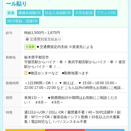
ール貼り
派遣
職種未経験OK
社会人未経験OK
大学生歓迎
ブランクOK
WEB登録・面接OK
時給1,500円～1,875円
給与
交通費別途支給あり
■ 交通費規定内支給 ※派遣先による
交通費
栃木県宇都宮市
勤務地
宇都宮駅からバイク・車
/
東武宇都宮駅からバイク・車
/
雀宮
駅からバイク・車
/
…
■物流センターなど ■勤務地選べます
＜1日3時間～OK！＞ ▼ 例えば… ▼ 15:00～18:00 15:00～
勤務時間
22:00 17:00～22:00 など こちら以外の時間もお気軽にご相談く
ださい！
単発1日～！ ★勤務開始日や期間はお気軽にご相談くださ
期間
い！ ＃8月～ ＃9月～
週1日からOK
/
日払いOK
/
履歴書不要
/
40～50代活躍中
/
副
特徴
業・WワークOK
/
服装自由
/
シフト勤務
/
10名以上の大量募
集
/
電話対応なし
/
パソコンスキル不要