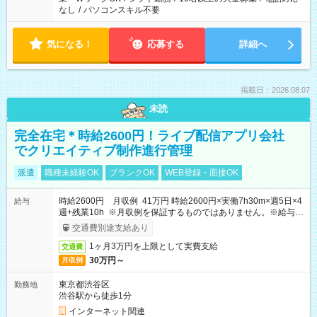
なし
/
パソコンスキル不要
気になる！
応募する
詳細へ
掲載日：2026.08.07
未読
完全在宅＊時給2600円！ライブ配信アプリ会社
でクリエイティブ制作進行管理
派遣
職種未経験OK
ブランクOK
WEB登録・面接OK
時給2600円 月収例 41万円 時給2600円×実働7h30m×週5日×4
給与
週+残業10h ※月収例を保証するものではありません。※給与即
受取りサービス利用可（利用条件有）
交通費別途支給あり
1ヶ月3万円を上限として実費支給
交通費
30万円～
月収例
東京都渋谷区
勤務地
渋谷駅から徒歩1分
インターネット関連