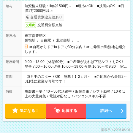
無資格未経験：時給1500円～ ■週払いOK ■扶養内OK ■日
給与
収1万2000円以上
交通費別途支給あり
交通費全額支給
交通費
東京都豊島区
勤務地
巣鴨駅
/
目白駅
/
北池袋駅
/
…
≪自宅からドアtoドアで30分以内！≫ご希望の勤務地を紹介
します。
9:00～18:00（休憩60分） ■ご希望があれば下記シフトもOK！
勤務時間
早番 7:00～16:00 遅番 10:00～19:00 夜勤 16:30～翌9:30 「家族
と休みを合わせたい」 「余裕を持って夕飯の準備がしたい」
「できれば残業はしたくない」 など、ご希望を教えてください
【8月中のスタートOK！急募！】2カ月～ ■ご応募から最短2～
期間
ね。 ※Wワーク希望の方へ 今ご覧のお仕事で希望する勤務時間
3日後に就業が可能です！
と、もう1つのお仕事の勤務時間。 合計で週40時間を超える場
合は応募できません。
履歴書不要
/
40～50代活躍中
/
服装自由
/
シフト勤務
/
10名以
特徴
上の大量募集
/
電話対応なし
/
パソコンスキル不要
気になる！
応募する
詳細へ
掲載日：2026.08.06