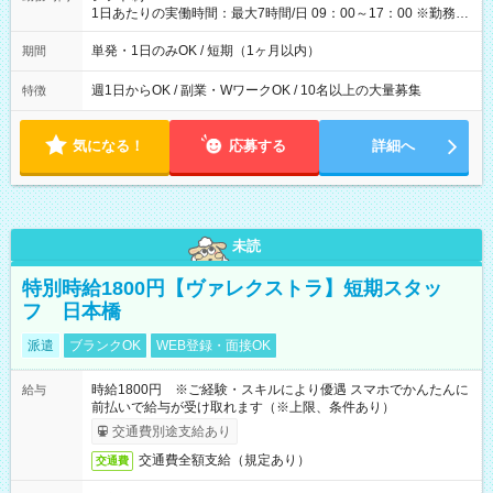
1日あたりの実働時間：最大7時間/日 09：00～17：00 ※勤務時
間は 試験により異なります。
単発・1日のみOK / 短期（1ヶ月以内）
期間
週1日からOK / 副業・WワークOK / 10名以上の大量募集
特徴
気になる！
応募する
詳細へ
未読
特別時給1800円【ヴァレクストラ】短期スタッ
フ 日本橋
派遣
ブランクOK
WEB登録・面接OK
時給1800円 ※ご経験・スキルにより優遇 スマホでかんたんに
給与
前払いで給与が受け取れます（※上限、条件あり）
交通費別途支給あり
交通費全額支給（規定あり）
交通費