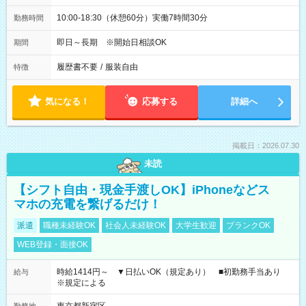
10:00-18:30（休憩60分）実働7時間30分
勤務時間
即日～長期 ※開始日相談OK
期間
履歴書不要
/
服装自由
特徴
気になる！
応募する
詳細へ
掲載日：2026.07.30
未読
【シフト自由・現金手渡しOK】iPhoneなどス
マホの充電を繋げるだけ！
派遣
職種未経験OK
社会人未経験OK
大学生歓迎
ブランクOK
WEB登録・面接OK
時給1414円～ ▼日払いOK（規定あり） ■初勤務手当あり
給与
※規定による