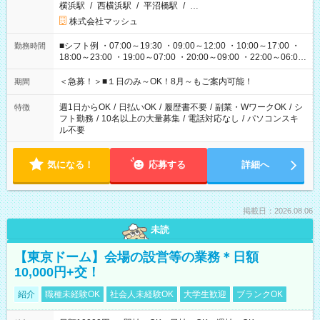
横浜駅
/
西横浜駅
/
平沼橋駅
/
…
株式会社マッシュ
■シフト例 ・07:00～19:30 ・09:00～12:00 ・10:00～17:00 ・
勤務時間
18:00～23:00 ・19:00～07:00 ・20:00～09:00 ・22:00～06:00
etc ★最短で3時間で5,120円のお仕事から 15時間で2万円近く稼
げるお仕事も！ ご希望のお時間に合わせてご紹介！ ※シフトは
＜急募！＞■１日のみ～OK！8月～もご案内可能！
期間
現場によって異なります。 ※勿論、休憩時間はあるのでご安心
ください！
週1日からOK
/
日払いOK
/
履歴書不要
/
副業・WワークOK
/
シ
特徴
フト勤務
/
10名以上の大量募集
/
電話対応なし
/
パソコンスキ
ル不要
気になる！
応募する
詳細へ
掲載日：2026.08.06
未読
【東京ドーム】会場の設営等の業務＊日額
10,000円+交！
紹介
職種未経験OK
社会人未経験OK
大学生歓迎
ブランクOK