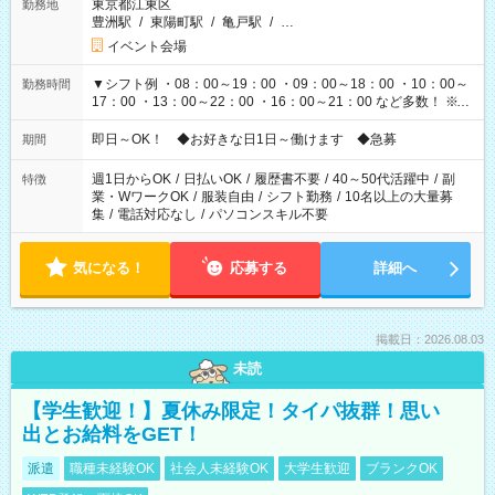
東京都江東区
勤務地
豊洲駅
/
東陽町駅
/
亀戸駅
/
…
イベント会場
▼シフト例 ・08：00～19：00 ・09：00～18：00 ・10：00～
勤務時間
17：00 ・13：00～22：00 ・16：00～21：00 など多数！ ※お
仕事により勤務時間が異なります
即日～OK！ ◆お好きな日1日～働けます ◆急募
期間
週1日からOK
/
日払いOK
/
履歴書不要
/
40～50代活躍中
/
副
特徴
業・WワークOK
/
服装自由
/
シフト勤務
/
10名以上の大量募
集
/
電話対応なし
/
パソコンスキル不要
気になる！
応募する
詳細へ
掲載日：2026.08.03
未読
【学生歓迎！】夏休み限定！タイパ抜群！思い
出とお給料をGET！
派遣
職種未経験OK
社会人未経験OK
大学生歓迎
ブランクOK