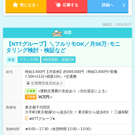
気になる！
応募する
詳細へ
掲載日：2026.08.07
未読
【NTTグループ】＼フルリモOK／月56万↑モニ
タリング検討・検証など
派遣
ブランクOK
WEB登録・面接OK
時給3,400円【月収例】約569,000円（時給3,400円×実働
給与
7.50h×21日+残業10h）+交通費
交通費別途支給あり
○通勤交通費の支給あり（当社規定による）
交通費
30万円～
月収例
東京都千代田区
勤務地
大手町(東京都)駅から徒歩2分
/
東京駅から徒歩8分
/
三越前駅
●NTTグループ●
★9:00～17:30（休憩時間 12:00～13:00）
勤務時間