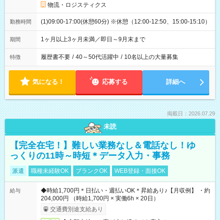
物流・ロジスティクス
(1)09:00-17:00(休憩60分) ※休憩（12:00-12:50、15:00-15:10）
勤務時間
1ヶ月以上3ヶ月未満／即日～9月末まで
期間
履歴書不要
/
40～50代活躍中
/
10名以上の大量募集
特徴
気になる！
応募する
詳細へ
掲載日：2026.07.29
未読
【完全在宅！】難しい業務なし＆電話なし！ゆ
っくりの11時～時短＊データ入力・事務
派遣
職種未経験OK
ブランクOK
WEB登録・面接OK
◆時給1,700円＊日払い・週払いOK＊昇給あり♪【月収例】 ・約
給与
204,000円 （時給1,700円 × 実働6h × 20日）
交通費別途支給あり