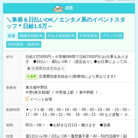
未読
＼単発＆日払いOK／エンタメ系のイベントスタ
ッフ＊日給1.5万～
派遣
職種未経験OK
社会人未経験OK
大学生歓迎
ブランクOK
WEB登録・面接OK
日給1万5000円～※実働5時間で日給7000円のお仕事もありま
給与
す ◆日払い・週払いOK！（規定あり）◆お仕事によって日給
も異なります
交通費別途支給あり
交通費別途支給あり(勤務地により異なります)
交通費
東京都中野区
勤務地
中野(東京都)駅
/
中野坂上駅
/
東中野駅
/
…
イベント会場
▼シフト例 ・08：00～19：00 ・09：00～18：00 ・10：00～
勤務時間
17：00 ・13：00～22：00 ・16：00～21：00 など多数！ ※お
仕事により勤務時間が異なります
即日～OK！ ◆お好きな日1日～働けます ◆急募
期間
週1日からOK
/
日払いOK
/
履歴書不要
/
40～50代活躍中
/
副
特徴