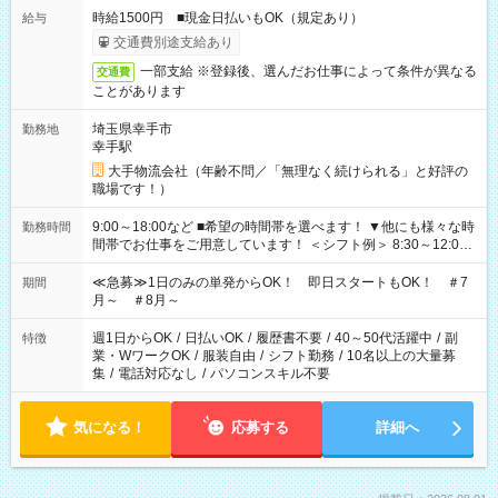
時給1500円 ■現金日払いもOK（規定あり）
給与
交通費別途支給あり
一部支給 ※登録後、選んだお仕事によって条件が異なる
交通費
ことがあります
埼玉県幸手市
勤務地
幸手駅
大手物流会社（年齢不問／「無理なく続けられる」と好評の
職場です！）
9:00～18:00など ■希望の時間帯を選べます！ ▼他にも様々な時
勤務時間
間帯でお仕事をご用意しています！ ＜シフト例＞ 8:30～12:00
17:00～22:00 13:00～22:00 22:00～翌6:00 など
≪急募≫1日のみの単発からOK！ 即日スタートもOK！ ＃7
期間
月～ ＃8月～
週1日からOK
/
日払いOK
/
履歴書不要
/
40～50代活躍中
/
副
特徴
業・WワークOK
/
服装自由
/
シフト勤務
/
10名以上の大量募
集
/
電話対応なし
/
パソコンスキル不要
気になる！
応募する
詳細へ