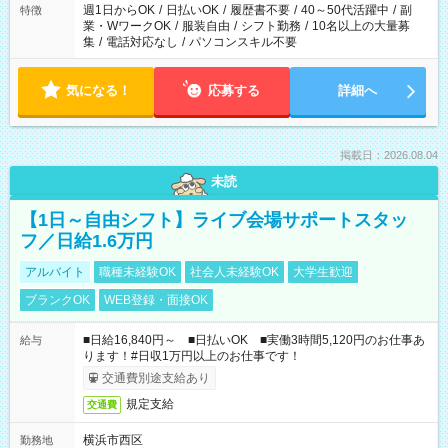
週1日からOK
/
日払いOK
/
履歴書不要
/
40～50代活躍中
/
副
特徴
業・WワークOK
/
服装自由
/
シフト勤務
/
10名以上の大量募
集
/
電話対応なし
/
パソコンスキル不要
気になる！
応募する
詳細へ
掲載日：2026.08.04
未読
【1日～自由シフト】ライブ会場サポートスタッ
フ／日給1.6万円
アルバイト
職種未経験OK
社会人未経験OK
大学生歓迎
ブランクOK
WEB登録・面接OK
■日給16,840円～ ■日払いOK ■実働3時間5,120円のお仕事あ
給与
ります！#日収1万円以上のお仕事です！
交通費別途支給あり
規定支給
交通費
横浜市西区
勤務地