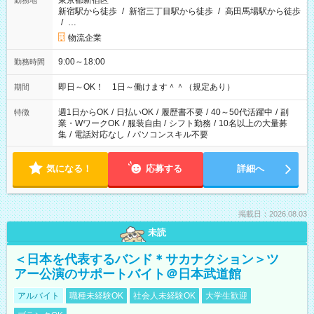
東京都新宿区
勤務地
新宿駅から徒歩
/
新宿三丁目駅から徒歩
/
高田馬場駅から徒歩
/
…
物流企業
9:00～18:00
勤務時間
即日～OK！ 1日～働けます＾＾（規定あり）
期間
週1日からOK
/
日払いOK
/
履歴書不要
/
40～50代活躍中
/
副
特徴
業・WワークOK
/
服装自由
/
シフト勤務
/
10名以上の大量募
集
/
電話対応なし
/
パソコンスキル不要
気になる！
応募する
詳細へ
掲載日：2026.08.03
未読
＜日本を代表するバンド＊サカナクション＞ツ
アー公演のサポートバイト＠日本武道館
アルバイト
職種未経験OK
社会人未経験OK
大学生歓迎