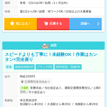
単発・1日のみOK / 短期（1ヶ月以内）
期間
週1日からOK / 副業・WワークOK / 10名以上の大量募集
特徴
気になる！
応募する
詳細へ
未読
スピードよりも丁寧に！未経験OK！作業はカン
タン×完全座り
派遣
職種未経験OK
ブランクOK
WEB登録・面接OK
時給1500円
給与
交通費別途支給あり
実費支給／当社規定あり。通勤交通費実費支払／上限4
交通費
万円／月※規定あり
埼玉県加須市
勤務地
加須駅から車10分
/
久喜駅から車20分
/
鴻巣駅から車20分