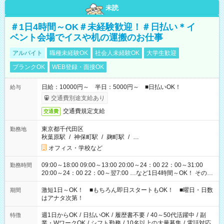
未読
＃1日4時間～OK＃未経験歓迎！＃日払い＊イ
ベント会場でイスや机の運搬のお仕事
アルバイト
職種未経験OK
社会人未経験OK
大学生歓迎
ブランクOK
WEB登録・面接OK
日給：10000円～ 半日：5000円～ ■日払いOK！
給与
交通費別途支給あり
交通費規定支給
交通費
東京都千代田区
勤務地
秋葉原駅
/
神保町駅
/
麹町駅
/
…
オフィス・学校など
09:00～18:00 09:00～13:00 20:00～24：00 22：00～31:00
勤務時間
20:00～24：00 22：00～翌7:00 …など1日4時間～OK！ その他
シフトもございます！ お気軽にご相談ください！
激短1日～OK！ ■もちろん即日スタートもOK！ ■曜日・日数
期間
はアナタ次第！
週1日からOK
/
日払いOK
/
履歴書不要
/
40～50代活躍中
/
副
特徴
業・WワークOK
/
シフト勤務
/
10名以上の大量募集
/
電話対応