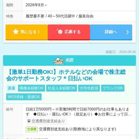
2026年9月～
期間
履歴書不要
/
40～50代活躍中
/
服装自由
特徴
気になる！
応募する
詳細へ
掲載日：2026.08.06
未読
【激単1日勤務OK!】ホテルなどの会場で株主総
会のサポートスタッフ＊日払いOK
派遣
職種未経験OK
社会人未経験OK
大学生歓迎
ブランクOK
WEB登録・面接OK
日給1万5000円～※実働5時間で日給7000円のお仕事もありま
給与
す ◆日払い・週払いOK！（規定あり）◆お仕事によって日給
も異なります
交通費別途支給あり
交通費別途支給あり(勤務地により異なります)
交通費