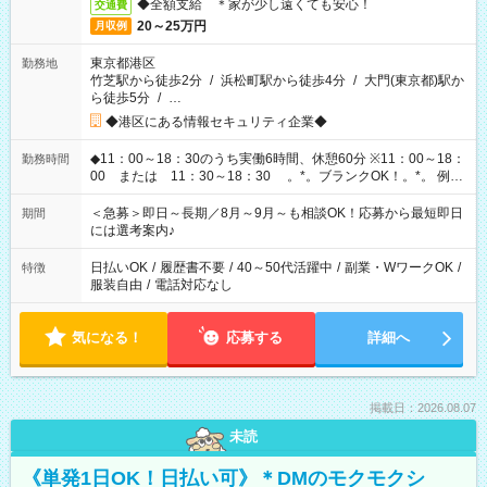
◆全額支給 ＊家が少し遠くても安心！
交通費
20～25万円
月収例
東京都港区
勤務地
竹芝駅から徒歩2分
/
浜松町駅から徒歩4分
/
大門(東京都)駅か
ら徒歩5分
/
…
◆港区にある情報セキュリティ企業◆
◆11：00～18：30のうち実働6時間、休憩60分 ※11：00～18：
勤務時間
00 または 11：30～18：30 。*。ブランクOK！。*。 例え
ば前職が、 在宅/財団法人/事務/コールセンター/受付/販売/カフェ
スタッフ スイーツ販売/ホテルフロント/化粧品販売/など 様々な
＜急募＞即日～長期／8月～9月～も相談OK！応募から最短即日
期間
業界から入社して活躍されています♪
には選考案内♪
日払いOK
/
履歴書不要
/
40～50代活躍中
/
副業・WワークOK
/
特徴
服装自由
/
電話対応なし
気になる！
応募する
詳細へ
掲載日：2026.08.07
未読
《単発1日OK！日払い可》＊DMのモクモクシ