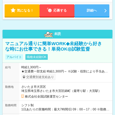
気になる！
応募する
詳細へ
未読
マニュアル通りに簡単WORK◆未経験から好き
な時にお仕事できる！単発OK◎試験監督
アルバイト
職種未経験OK
時給1,300円～
給与
★交通費一部支給 時給1,300円～ ※試験・役割により手当あり
※勤務回数により昇給あり 【即給（前払い）オプションあ
交通費別途支給あり
り！】 希望される場合、勤務から1週間ほどで給与の一部を受け
取れます。 ※手数料418円がかかります。 【過去試験日の収入
さいたま市大宮区
勤務地
例】 ・河合塾模擬試験 8:30～17:30（休憩1時間） 時給1,300円
埼玉県埼玉県さいたま市大宮区錦町（最寄り駅：大宮駅）
×8時間＝日収10,400円＋交通費 ※当日の役割により時給＋100
円の場合あり ・国家試験 7:00～13:30（休憩なし） 時給1,300
株式会社全国試験運営センター
円（役割手当＋100円）×6時間＝日収8,400円＋交通費 【試用期
間】試用期間なし
シフト制
勤務時間
1日あたりの実働時間：最大7時間/日 09：00～17：00 ※勤務時
間は 試験により異なります。