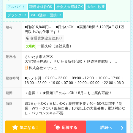
アルバイト
職種未経験OK
社会人未経験OK
大学生歓迎
ブランクOK
WEB登録・面接OK
■日給16,840円～ ■日払いOK ■実働3時間 5,120円#日収1万
給与
円以上のお仕事です！
交通費別途支給あり
一部支給（当社規定）
交通費
さいたま市大宮区
勤務地
大宮(埼玉県)駅
/
さいたま新都心駅
/
鉄道博物館駅
/
…
株式会社マッシュ
■シフト例 ・07:00～23:00 ・09:00～12:00 ・10:00～17:00 ・
勤務時間
18:00～23:00 ・19:00～07:00 ・20:00～09:00 ・22:00～06:00
etc ★最短3時間で5,120円のお仕事から／15時間で2万円近く稼
げるお仕事も！ ご希望のお時間に合わせてご紹介！ ※シフトは
＜急募！＞★激短1日のみ～OK！8月～もご案内可能！
期間
現場によって異なります。 ※勿論、休憩時間はあるのでご安心
ください！
週1日からOK
/
日払いOK
/
履歴書不要
/
40～50代活躍中
/
副
特徴
業・WワークOK
/
服装自由
/
10名以上の大量募集
/
電話対応な
し
/
パソコンスキル不要
気になる！
応募する
詳細へ