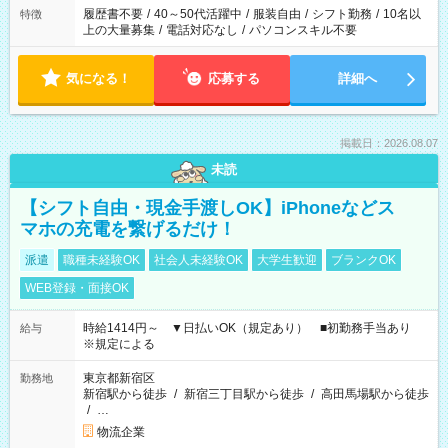
履歴書不要
/
40～50代活躍中
/
服装自由
/
シフト勤務
/
10名以
特徴
上の大量募集
/
電話対応なし
/
パソコンスキル不要
気になる！
応募する
詳細へ
掲載日：2026.08.07
未読
【シフト自由・現金手渡しOK】iPhoneなどス
マホの充電を繋げるだけ！
派遣
職種未経験OK
社会人未経験OK
大学生歓迎
ブランクOK
WEB登録・面接OK
時給1414円～ ▼日払いOK（規定あり） ■初勤務手当あり
給与
※規定による
東京都新宿区
勤務地
新宿駅から徒歩
/
新宿三丁目駅から徒歩
/
高田馬場駅から徒歩
/
…
物流企業