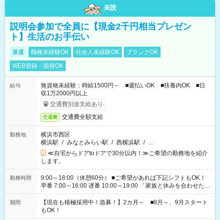
未読
説明会参加で全員に【現金2千円相当プレゼン
ト】生活のお手伝い
派遣
職種未経験OK
社会人未経験OK
ブランクOK
WEB登録・面接OK
無資格未経験：時給1500円～ ■週払いOK ■扶養内OK ■日
給与
収1万2000円以上
交通費別途支給あり
交通費全額支給
交通費
横浜市西区
勤務地
横浜駅
/
みなとみらい駅
/
西横浜駅
/
…
≪自宅からドアtoドアで30分以内！≫ご希望の勤務地を紹介
します。
9:00～18:00（休憩60分） ■ご希望があれば下記シフトもOK！
勤務時間
早番 7:00～16:00 遅番 10:00～19:00 「家族と休みを合わせた
い」 「余裕を持って夕飯の準備がしたい」 「できれば残業はし
たくない」 など、ご希望を教えてくださいね。 ※Wワーク希望
【現在も積極採用中！急募！】2カ月～ ■8月～、9月スタート
期間
の方へ 今ご覧のお仕事で希望する勤務時間と、もう1つのお仕事
もOK！
の勤務時間。 合計で週40時間を超える場合は応募できません。