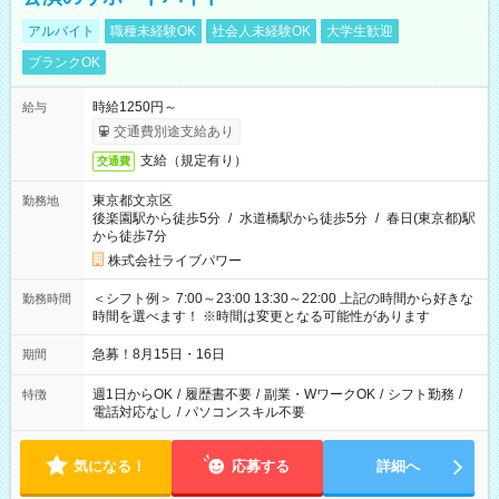
アルバイト
職種未経験OK
社会人未経験OK
大学生歓迎
ブランクOK
時給1250円～
給与
交通費別途支給あり
支給（規定有り）
交通費
東京都文京区
勤務地
後楽園駅から徒歩5分
/
水道橋駅から徒歩5分
/
春日(東京都)駅
から徒歩7分
株式会社ライブパワー
＜シフト例＞ 7:00～23:00 13:30～22:00 上記の時間から好きな
勤務時間
時間を選べます！ ※時間は変更となる可能性があります
急募！8月15日・16日
期間
週1日からOK
/
履歴書不要
/
副業・WワークOK
/
シフト勤務
/
特徴
電話対応なし
/
パソコンスキル不要
気になる！
応募する
詳細へ