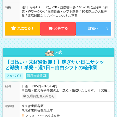
週1日からOK
/
日払いOK
/
履歴書不要
/
40～50代活躍中
/
副
特徴
業・WワークOK
/
服装自由
/
シフト勤務
/
10名以上の大量募
集
/
電話対応なし
/
パソコンスキル不要
気になる！
応募する
詳細へ
未読
【日払い・未経験歓迎！】稼ぎたい日にサクッ
と勤務！単発・週1日～自由シフトの軽作業
アルバイト
職種未経験OK
日給10,305円～37,204円
給与
※経験・能力等を考慮の上、加給・優遇いたします。 【試用期
間】試用期間なし
交通費別途支給あり
東京都世田谷区
勤務地
東京都世田谷区桜上水
アシストワーク株式会社