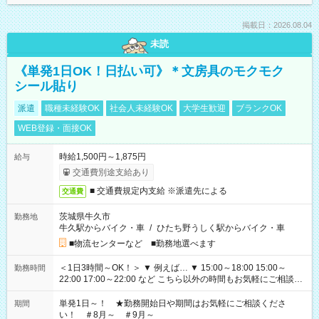
掲載日：2026.08.04
未読
《単発1日OK！日払い可》＊文房具のモクモク
シール貼り
派遣
職種未経験OK
社会人未経験OK
大学生歓迎
ブランクOK
WEB登録・面接OK
時給1,500円～1,875円
給与
交通費別途支給あり
■ 交通費規定内支給 ※派遣先による
交通費
茨城県牛久市
勤務地
牛久駅からバイク・車
/
ひたち野うしく駅からバイク・車
■物流センターなど ■勤務地選べます
＜1日3時間～OK！＞ ▼ 例えば… ▼ 15:00～18:00 15:00～
勤務時間
22:00 17:00～22:00 など こちら以外の時間もお気軽にご相談く
ださい！
単発1日～！ ★勤務開始日や期間はお気軽にご相談くださ
期間
い！ ＃8月～ ＃9月～