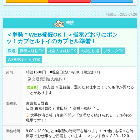
掲載日：2026.07.26
未読
＜単発＊WEB登録OK！＞指示どおりにポン
ッ！カプセルトイのカプセル準備！
派遣
職種未経験OK
社会人未経験OK
大学生歓迎
ブランクOK
WEB登録・面接OK
時給1500円 ■現金日払いもOK（規定あり）
給与
交通費別途支給あり
一部支給 ※登録後、選んだお仕事によって条件が異なる
交通費
ことがあります
東京都日野市
勤務地
日野(東京都)駅
/
豊田駅
/
高幡不動駅
/
…
大手物流会社（年齢不問／「無理なく続けられる」と好評の
職場です！）
9:00～18:00など ■希望の時間帯を選べます！ ▼他にも様々な時
勤務時間
間帯でお仕事をご用意しています！ ＜シフト例＞ 8:30～12:00