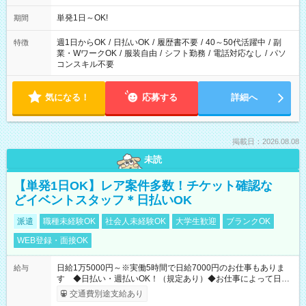
単発1日～OK!
期間
週1日からOK
/
日払いOK
/
履歴書不要
/
40～50代活躍中
/
副
特徴
業・WワークOK
/
服装自由
/
シフト勤務
/
電話対応なし
/
パソ
コンスキル不要
気になる！
応募する
詳細へ
掲載日：2026.08.08
未読
【単発1日OK】レア案件多数！チケット確認な
どイベントスタッフ＊日払いOK
派遣
職種未経験OK
社会人未経験OK
大学生歓迎
ブランクOK
WEB登録・面接OK
日給1万5000円～※実働5時間で日給7000円のお仕事もありま
給与
す ◆日払い・週払いOK！（規定あり）◆お仕事によって日給
も異なります
交通費別途支給あり