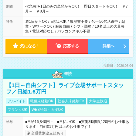
17:00～22:00 13:00～22:00 22:00～翌6:00 など
≪急募≫1日のみの単発からOK！ 即日スタートもOK！ ＃7
期間
月～ ＃8月～
週1日からOK
/
日払いOK
/
履歴書不要
/
40～50代活躍中
/
副
特徴
業・WワークOK
/
服装自由
/
シフト勤務
/
10名以上の大量募
集
/
電話対応なし
/
パソコンスキル不要
気になる！
応募する
詳細へ
掲載日：2026.08.04
未読
【1日～自由シフト】ライブ会場サポートスタッ
フ／日給1.6万円
アルバイト
職種未経験OK
社会人未経験OK
大学生歓迎
ブランクOK
WEB登録・面接OK
■日給16,840円～ ■日払いOK ■実働3時間5,120円のお仕事あ
給与
ります！#日収1万円以上のお仕事です！
交通費別途支給あり