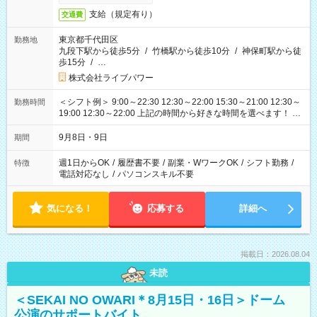
支給（規定有り）
交通費
東京都千代田区
勤務地
九段下駅から徒歩5分
/
竹橋駅から徒歩10分
/
神保町駅から徒
歩15分
/
…
株式会社ライブパワー
＜シフト例＞ 9:00～22:30 12:30～22:00 15:30～21:00 12:30～
勤務時間
19:00 12:30～22:00 上記の時間から好きな時間を選べます！ ※
時間は変更となる可能性があります
9月8日・9日
期間
週1日からOK
/
履歴書不要
/
副業・WワークOK
/
シフト勤務
/
特徴
電話対応なし
/
パソコンスキル不要
気になる！
応募する
詳細へ
掲載日：2026.08.04
未読
＜SEKAI NO OWARI＊8月15日・16日＞ドーム
公演のサポートバイト