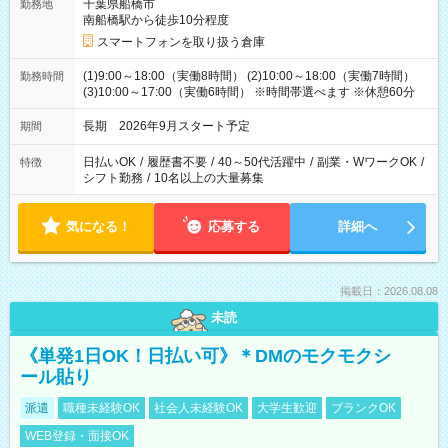
千葉県船橋市
勤務地
南船橋駅から徒歩10分程度
スマートフォンを取り扱う倉庫
(1)9:00～18:00（実働8時間） (2)10:00～18:00（実働7時間）
勤務時間
(3)10:00～17:00（実働6時間） ※時間帯選べます ※休憩60分
長期 2026年9月スタート予定
期間
日払いOK
/
履歴書不要
/
40～50代活躍中
/
副業・WワークOK
/
特徴
シフト勤務
/
10名以上の大量募集
気になる！
応募する
詳細へ
掲載日：2026.08.08
未読
《単発1日OK！日払い可》＊DMのモクモクシ
ール貼り
派遣
職種未経験OK
社会人未経験OK
大学生歓迎
ブランクOK
WEB登録・面接OK