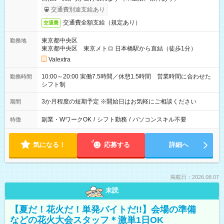
交通費別途支給あり
交通費全額支給（規定あり）
交通費
東京都中央区
勤務地
東京都中央区 東京メトロ 日本橋駅から直結（徒歩1分）
Valextra
10:00～20:00 実働7.5時間／休憩1.5時間 営業時間に合わせた
勤務時間
シフト制
3か月程度の短期予定 ※開始日はお気軽にご相談ください
期間
副業・WワークOK
/
シフト勤務
/
パソコンスキル不要
特徴
気になる！
応募する
詳細へ
掲載日：2026.08.07
未読
【夏だ！花火だ！単発バイトだ!!】会場の準備
などの花火大会スタッフ＊激単1日OK