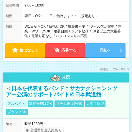
9:00～18:00
勤務時間
即日～OK！ 1日～働けます＾＾（規定あり）
期間
週1日からOK
/
日払いOK
/
履歴書不要
/
40～50代活躍中
/
副
特徴
業・WワークOK
/
服装自由
/
シフト勤務
/
10名以上の大量募
集
/
電話対応なし
/
パソコンスキル不要
気になる！
応募する
詳細へ
掲載日：2026.08.03
未読
＜日本を代表するバンド＊サカナクション＞ツ
アー公演のサポートバイト＠日本武道館
アルバイト
職種未経験OK
社会人未経験OK
大学生歓迎
ブランクOK
時給1250円～
給与
交通費別途支給あり