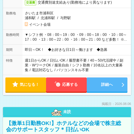
交通費別途支給あり(勤務地により異なります)
交通費
さいたま市浦和区
勤務地
浦和駅
/
北浦和駅
/
与野駅
イベント会場
▼シフト例 ・08：00～19：00 ・09：00～18：00 ・10：00～
勤務時間
17：00 ・13：00～22：00 ・16：00～21：00 など多数！ ※お
仕事により勤務時間が異なります
即日～OK！ ◆お好きな日1日～働けます ◆急募
期間
週1日からOK
/
日払いOK
/
履歴書不要
/
40～50代活躍中
/
副
特徴
業・WワークOK
/
服装自由
/
シフト勤務
/
10名以上の大量募
集
/
電話対応なし
/
パソコンスキル不要
気になる！
応募する
詳細へ
掲載日：2026.08.06
未読
【激単1日勤務OK!】ホテルなどの会場で株主総
会のサポートスタッフ＊日払いOK