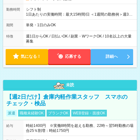
シフト制
勤務時間
1日あたりの実働時間：最大15時間/日 ＜1週間の勤務例＞週3回
勤務 勤務：月・水・金 休み：火・木・土・日 好きな時にお仕事
可能です！ ※1日あたりの最大実働時間は日勤、夜勤共に勤務し
単発・1日のみOK
期間
た時間になります。
週1日からOK / 日払いOK / 副業・WワークOK / 10名以上の大量
特徴
募集
気になる！
応募する
詳細へ
未読
【週2日だけ】倉庫内軽作業スタッフ スマホの
チェック・検品
派遣
職種未経験OK
ブランクOK
WEB登録・面接OK
時給1400円 ※実働8時間を超える勤務、22時～翌5時勤務の場
給与
合25％割増：時給1750円