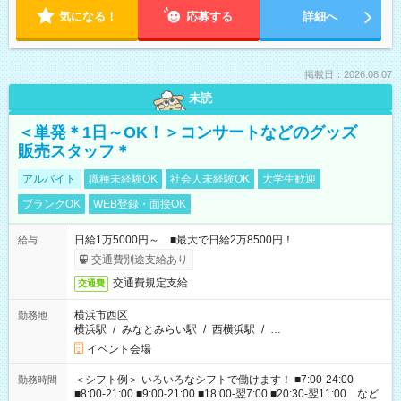
気になる！
応募する
詳細へ
掲載日：2026.08.07
未読
＜単発＊1日～OK！＞コンサートなどのグッズ
販売スタッフ＊
アルバイト
職種未経験OK
社会人未経験OK
大学生歓迎
ブランクOK
WEB登録・面接OK
日給1万5000円～ ■最大で日給2万8500円！
給与
交通費別途支給あり
交通費規定支給
交通費
横浜市西区
勤務地
横浜駅
/
みなとみらい駅
/
西横浜駅
/
…
イベント会場
＜シフト例＞ いろいろなシフトで働けます！ ■7:00-24:00
勤務時間
■8:00-21:00 ■9:00-21:00 ■18:00-翌7:00 ■20:30-翌11:00 など