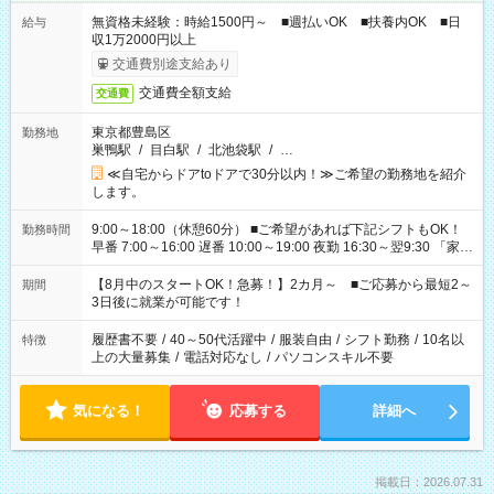
無資格未経験：時給1500円～ ■週払いOK ■扶養内OK ■日
給与
収1万2000円以上
交通費別途支給あり
交通費全額支給
交通費
東京都豊島区
勤務地
巣鴨駅
/
目白駅
/
北池袋駅
/
…
≪自宅からドアtoドアで30分以内！≫ご希望の勤務地を紹介
します。
9:00～18:00（休憩60分） ■ご希望があれば下記シフトもOK！
勤務時間
早番 7:00～16:00 遅番 10:00～19:00 夜勤 16:30～翌9:30 「家族
と休みを合わせたい」 「余裕を持って夕飯の準備がしたい」
「できれば残業はしたくない」 など、ご希望を教えてください
【8月中のスタートOK！急募！】2カ月～ ■ご応募から最短2～
期間
ね。 ※Wワーク希望の方へ 今ご覧のお仕事で希望する勤務時間
3日後に就業が可能です！
と、もう1つのお仕事の勤務時間。 合計で週40時間を超える場
合は応募できません。
履歴書不要
/
40～50代活躍中
/
服装自由
/
シフト勤務
/
10名以
特徴
上の大量募集
/
電話対応なし
/
パソコンスキル不要
気になる！
応募する
詳細へ
掲載日：2026.07.31