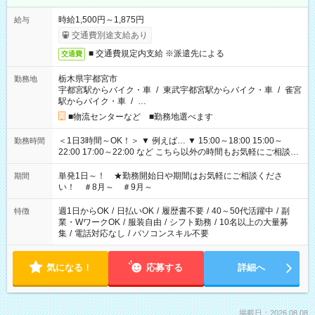
時給1,500円～1,875円
給与
交通費別途支給あり
■ 交通費規定内支給 ※派遣先による
交通費
栃木県宇都宮市
勤務地
宇都宮駅からバイク・車
/
東武宇都宮駅からバイク・車
/
雀宮
駅からバイク・車
/
…
■物流センターなど ■勤務地選べます
＜1日3時間～OK！＞ ▼ 例えば… ▼ 15:00～18:00 15:00～
勤務時間
22:00 17:00～22:00 など こちら以外の時間もお気軽にご相談く
ださい！
単発1日～！ ★勤務開始日や期間はお気軽にご相談くださ
期間
い！ ＃8月～ ＃9月～
週1日からOK
/
日払いOK
/
履歴書不要
/
40～50代活躍中
/
副
特徴
業・WワークOK
/
服装自由
/
シフト勤務
/
10名以上の大量募
集
/
電話対応なし
/
パソコンスキル不要
気になる！
応募する
詳細へ
掲載日：2026.08.08