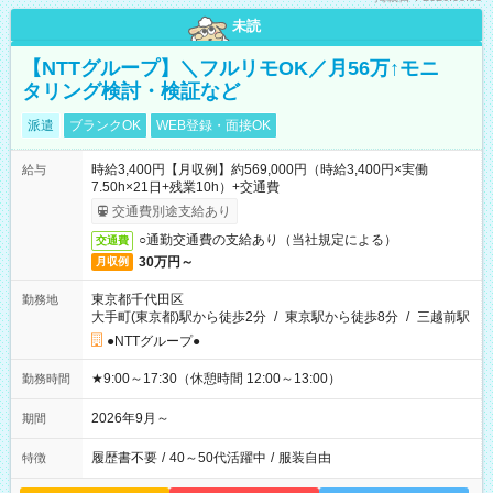
未読
【NTTグループ】＼フルリモOK／月56万↑モニ
タリング検討・検証など
派遣
ブランクOK
WEB登録・面接OK
時給3,400円【月収例】約569,000円（時給3,400円×実働
給与
7.50h×21日+残業10h）+交通費
交通費別途支給あり
○通勤交通費の支給あり（当社規定による）
交通費
30万円～
月収例
東京都千代田区
勤務地
大手町(東京都)駅から徒歩2分
/
東京駅から徒歩8分
/
三越前駅
●NTTグループ●
★9:00～17:30（休憩時間 12:00～13:00）
勤務時間
2026年9月～
期間
履歴書不要
/
40～50代活躍中
/
服装自由
特徴