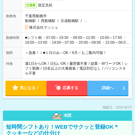
規定支給
交通費
千葉県船橋市
勤務地
船橋駅
/
西船橋駅
/
京成船橋駅
/
…
株式会社マッシュ
■シフト例 ・07:00～19:30 ・09:00～12:00 ・10:00～17:00 ・
勤務時間
18:00～23:00 ・19:00～07:00 ・20:00～09:00 ・22:00～06:00
etc ★最短で3時間で5,120円のお仕事から 15時間で2万円近く稼
げるお仕事も！ ご希望のお時間に合わせてご紹介！ ※シフトは
＜急募！＞■１日のみ～OK！8月～もご案内可能！
期間
現場によって異なります。 ※勿論、休憩時間はあるのでご安心
ください！
週1日からOK
/
日払いOK
/
履歴書不要
/
副業・WワークOK
/
シ
特徴
フト勤務
/
10名以上の大量募集
/
電話対応なし
/
パソコンスキ
ル不要
気になる！
応募する
詳細へ
掲載日：2026.08.07
未読
短時間シフトあり！WEBでサクッと登録OK＊
クッキーなどの仕分け