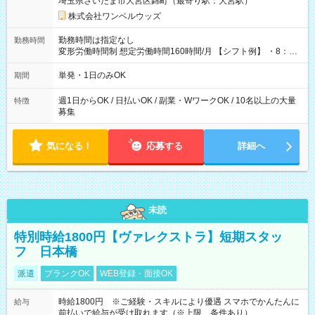
埼玉県さいたま市大宮区錦町（最寄り駅：大宮駅）
株式会社ワンベルウッズ
勤務時間は指定なし
勤務時間
変形労働時間制 想定労働時間160時間/月 【シフト例】 ・8：00
～21：00
単発・1日のみOK
期間
週1日からOK / 日払いOK / 副業・WワークOK / 10名以上の大量
特徴
募集
気になる！
応募する
詳細へ
未読
特別時給1800円【ヴァレクストラ】短期スタッ
フ 日本橋
派遣
ブランクOK
WEB登録・面接OK
時給1800円 ※ご経験・スキルにより優遇 スマホでかんたんに
給与
前払いで給与が受け取れます（※上限、条件あり）