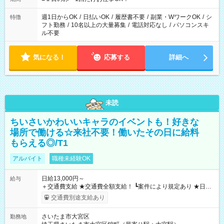
現場によって異なります。 ※勿論、休憩時間はあるのでご安心
ください！
週1日からOK
/
日払いOK
/
履歴書不要
/
副業・WワークOK
/
シ
特徴
フト勤務
/
10名以上の大量募集
/
電話対応なし
/
パソコンスキ
ル不要
気になる！
応募する
詳細へ
未読
ちいさいかわいいキャラのイベントも！好きな
場所で働ける☆来社不要！働いたその日に給料
もらえる◎/T1
アルバイト
職種未経験OK
日給13,000円～
給与
＋交通費支給 ★交通費全額支給！ ┗案件により規定あり ★日払
いOK！（規定あり） ┗働いたその日に現金GET♪ お仕事後はコ
交通費別途支給あり
ンビニATMから 日払い分を引き落とせます！ 【試用期間】試
用期間なし
さいたま市大宮区
勤務地