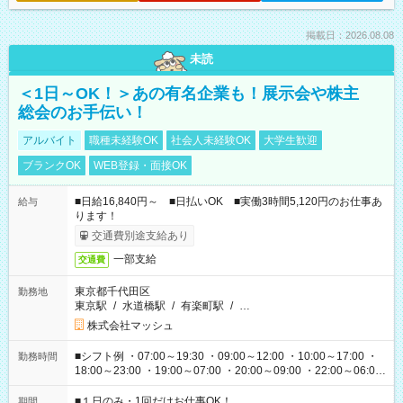
掲載日：2026.08.08
未読
＜1日～OK！＞あの有名企業も！展示会や株主
総会のお手伝い！
アルバイト
職種未経験OK
社会人未経験OK
大学生歓迎
ブランクOK
WEB登録・面接OK
■日給16,840円～ ■日払いOK ■実働3時間5,120円のお仕事あ
給与
ります！
交通費別途支給あり
一部支給
交通費
東京都千代田区
勤務地
東京駅
/
水道橋駅
/
有楽町駅
/
…
株式会社マッシュ
■シフト例 ・07:00～19:30 ・09:00～12:00 ・10:00～17:00 ・
勤務時間
18:00～23:00 ・19:00～07:00 ・20:00～09:00 ・22:00～06:00
etc ★最短で3時間で5,120円のお仕事から 15時間で2万円近く稼
げるお仕事も！ ご希望のお時間に合わせてご紹介！ ※シフトは
■１日のみ・1回だけお仕事OK！
期間