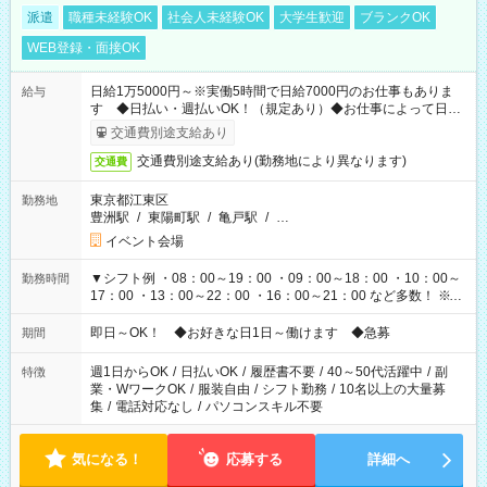
派遣
職種未経験OK
社会人未経験OK
大学生歓迎
ブランクOK
WEB登録・面接OK
日給1万5000円～※実働5時間で日給7000円のお仕事もありま
給与
す ◆日払い・週払いOK！（規定あり）◆お仕事によって日給
も異なります
交通費別途支給あり
交通費別途支給あり(勤務地により異なります)
交通費
東京都江東区
勤務地
豊洲駅
/
東陽町駅
/
亀戸駅
/
…
イベント会場
▼シフト例 ・08：00～19：00 ・09：00～18：00 ・10：00～
勤務時間
17：00 ・13：00～22：00 ・16：00～21：00 など多数！ ※お
仕事により勤務時間が異なります
即日～OK！ ◆お好きな日1日～働けます ◆急募
期間
週1日からOK
/
日払いOK
/
履歴書不要
/
40～50代活躍中
/
副
特徴
業・WワークOK
/
服装自由
/
シフト勤務
/
10名以上の大量募
集
/
電話対応なし
/
パソコンスキル不要
気になる！
応募する
詳細へ