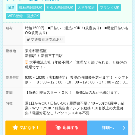
派遣
職種未経験OK
社会人未経験OK
大学生歓迎
ブランクOK
WEB登録・面接OK
時給1500円 ■日払い・週払いOK！(規定あり) ■現金日払いも
給与
OK(規定あり)
交通費別途支給あり
東京都新宿区
勤務地
新宿駅
/
新宿三丁目駅
大手物流会社（年齢不問／「無理なく続けられる」と好評の
職場です！）
9:00～18:00（実動8時間） 希望の時間帯を選べます！ ＜シフト
勤務時間
例＞ ・8：30～12：00 ・10：00～19：00 ・17：00～22：00
・13：00～22：00 ・22：00～翌6：00 など
【急募】即日スタートＯＫ！ 単発1日のみから働けます。
期間
週1日からOK
/
日払いOK
/
履歴書不要
/
40～50代活躍中
/
副
特徴
業・WワークOK
/
服装自由
/
シフト勤務
/
10名以上の大量募
集
/
電話対応なし
/
パソコンスキル不要
気になる！
応募する
詳細へ