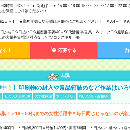
日3時間～OK！＞ ▼ 例えば… ▼ 15:00～18:00 15:00～22:00 17:00～22
もお気軽にご相談ください！
発1日～！ ★勤務開始日や期間はお気軽にご相談ください！ ＃8月～ ＃9
1日からOK
/
日払いOK
/
履歴書不要
/
40～50代活躍中
/
副業・WワークOK
/
服装自
上の大量募集
/
電話対応なし
/
パソコンスキル不要
なる！
応募する
詳
未読
躍中！】印刷物の封入や景品箱詰めなど作業はいろ
K
社会人未経験OK
大学生歓迎
ブランクOK
WEB登録・面接OK
募集！＞18～50代までの女性活躍中＊毎日同じじゃないのが楽
給1400円 ＊日給9,800円＝時給1,400円×実働7時間 ＊日払い・週払い（