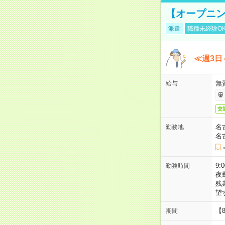
【オープニン
派遣
職種未経験O
≪週3日
無
給与
交
名
勤務地
名
9:
勤務時間
夜
残
望
【
期間