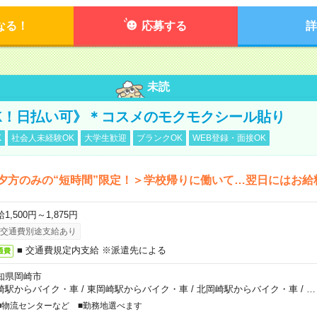
なる！
応募する
詳
未読
K！日払い可》＊コスメのモクモクシール貼り
K
社会人未経験OK
大学生歓迎
ブランクOK
WEB登録・面接OK
夕方のみの“短時間”限定！＞学校帰りに働いて…翌日にはお給
1,500円～1,875円
交通費別途支給あり
■ 交通費規定内支給 ※派遣先による
通費
知県岡崎市
崎駅からバイク・車
/
東岡崎駅からバイク・車
/
北岡崎駅からバイク・車
/
…
■物流センターなど ■勤務地選べます