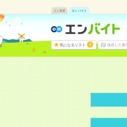
エン派遣
エン バイト
0
気になるリスト
保存した希