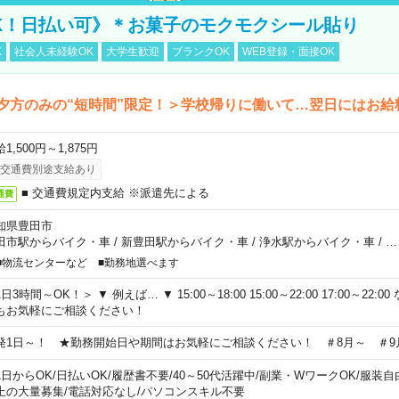
K！日払い可》＊お菓子のモクモクシール貼り
K
社会人未経験OK
大学生歓迎
ブランクOK
WEB登録・面接OK
夕方のみの“短時間”限定！＞学校帰りに働いて…翌日にはお給
1,500円～1,875円
交通費別途支給あり
■ 交通費規定内支給 ※派遣先による
通費
知県豊田市
田市駅からバイク・車
/
新豊田駅からバイク・車
/
浄水駅からバイク・車
/
…
■物流センターなど ■勤務地選べます
日3時間～OK！＞ ▼ 例えば… ▼ 15:00～18:00 15:00～22:00 17:00～22
もお気軽にご相談ください！
発1日～！ ★勤務開始日や期間はお気軽にご相談ください！ ＃8月～ ＃9
1日からOK
/
日払いOK
/
履歴書不要
/
40～50代活躍中
/
副業・WワークOK
/
服装自
上の大量募集
/
電話対応なし
/
パソコンスキル不要