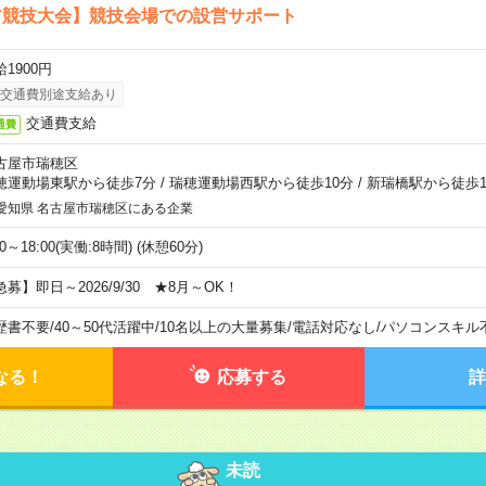
ア競技大会】競技会場での設営サポート
1900円
交通費別途支給あり
交通費支給
通費
古屋市瑞穂区
穂運動場東駅から徒歩7分
/
瑞穂運動場西駅から徒歩10分
/
新瑞橋駅から徒歩1
愛知県 名古屋市瑞穂区にある企業
00～18:00(実働:8時間) (休憩60分)
急募】即日～2026/9/30 ★8月～OK！
歴書不要
/
40～50代活躍中
/
10名以上の大量募集
/
電話対応なし
/
パソコンスキル
なる！
応募する
詳
未読