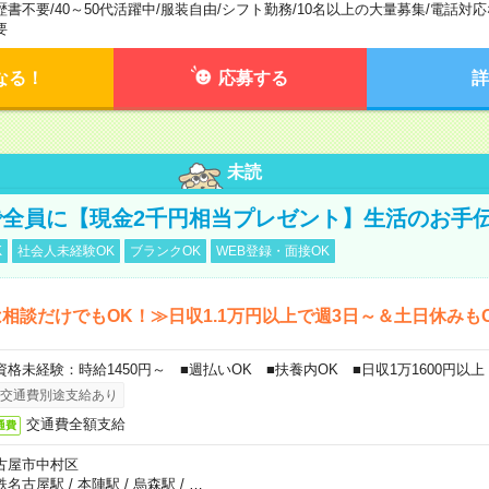
歴書不要
/
40～50代活躍中
/
服装自由
/
シフト勤務
/
10名以上の大量募集
/
電話対応
要
なる！
応募する
詳
未読
全員に【現金2千円相当プレゼント】生活のお手
K
社会人未経験OK
ブランクOK
WEB登録・面接OK
相談だけでもOK！≫日収1.1万円以上で週3日～＆土日休みも
資格未経験：時給1450円～ ■週払いOK ■扶養内OK ■日収1万1600円以上
交通費別途支給あり
交通費全額支給
通費
古屋市中村区
鉄名古屋駅
/
本陣駅
/
烏森駅
/
…