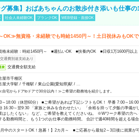
グ募集】おばあちゃんのお散歩付き添いも仕事の
K
社会人未経験OK
ブランクOK
WEB登録・面接OK
～OK≫無資格・未経験でも時給1450円～！土日祝休みもOK
資格未経験：時給1450円～ ■週払いOK ■扶養内OK ■日収1万1600円以上
交通費別途支給あり
交通費全額支給
通費
古屋市千種区
古屋大学駅
/
千種駅
/
東山公園(愛知県)駅
/
…
≪自宅からドアtoドアで30分以内！≫ご希望の勤務地を紹介します。
00～18:00（休憩60分） ■ご希望があれば下記シフトもOK！ 早番 7:00～16:00 遅
勤 16:30～翌9:30 「家族と休みを合わせたい」 「余裕を持って夕飯の準備
業はしたくない」 など、ご希望を教えてくださいね。 ※Wワーク希望の方へ
する勤務時間と、もう1つのお仕事の勤務時間。 合計で週40時間を超える場
8月中のスタートOK！急募！】2カ月～ ■ご応募から最短2～3日後に就業が