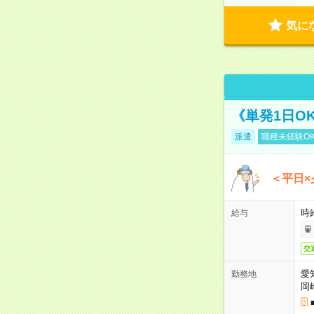
気に
《単発1日O
派遣
職種未経験O
＜平日×
時給
給与
交
愛
勤務地
岡