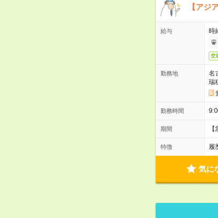
【アジ
時給
給与
交
名
勤務地
瑞
9:
勤務時間
【
期間
履
特徴
気に