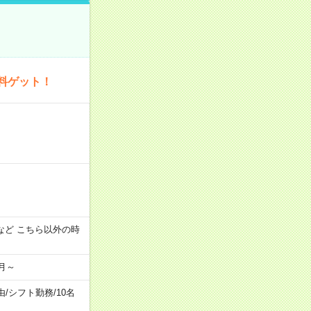
料ゲット！
:00 など こちら以外の時
月～
由
/
シフト勤務
/
10名