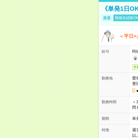
《単発1日O
派遣
職種未経験O
＜平日×
時給
給与
交
愛
勤務地
豊
＜1
勤務時間
間
単
期間
週
特徴
以