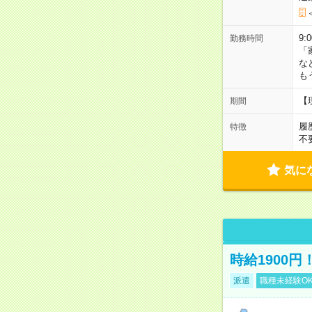
9:
勤務時間
「
な
も
【
期間
履
特徴
不
気に
時給1900
派遣
職種未経験O