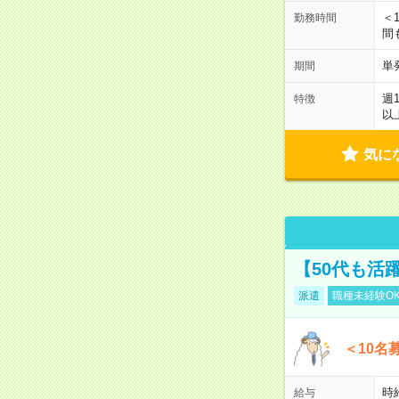
＜1
勤務時間
間
単
期間
週
特徴
以
気に
【50代も活
派遣
職種未経験O
＜10名
時
給与