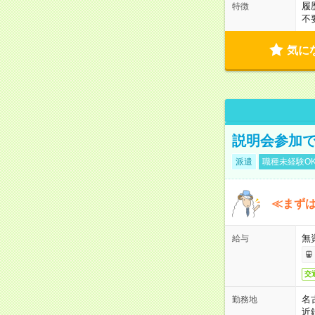
履
特徴
不
気に
説明会参加で
派遣
職種未経験O
≪まずは
無
給与
交
名
勤務地
近