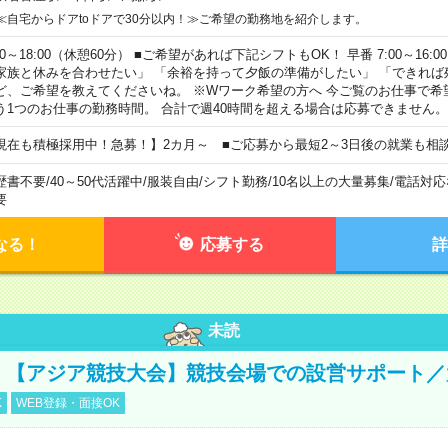
≪自宅からドアtoドアで30分以内！≫ご希望の勤務地を紹介します。
00～18:00（休憩60分） ■ご希望があれば下記シフトもOK！ 早番 7:00～16:00 遅
家族と休みを合わせたい」 「余裕を持って夕飯の準備がしたい」 「できれば
ど、ご希望を教えてくださいね。 ※Wワーク希望の方へ 今ご覧のお仕事で希
う1つのお仕事の勤務時間。 合計で週40時間を超える場合は応募できません。
現在も積極採用中！急募！】2カ月～ ■ご応募から最短2～3日後の就業も相
歴書不要
/
40～50代活躍中
/
服装自由
/
シフト勤務
/
10名以上の大量募集
/
電話対応
要
なる！
応募する
詳
未読
円！【アジア競技大会】競技会場での設営サポート
K
WEB登録・面接OK