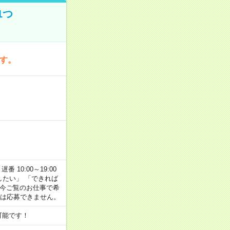
1つ
です。
番 10:00～19:00
がしたい」 「できれば
 今ご覧のお仕事で希
合は応募できません。
可能です！