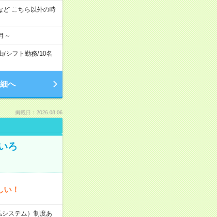
:00 など こちら以外の時
月～
由
/
シフト勤務
/
10名
細へ
掲載日：2026.08.06
いろ
しい！
速払システム）制度あ