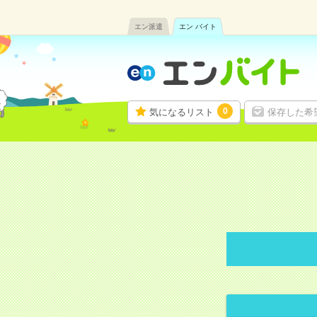
エン派遣
エン バイト
0
気になるリスト
保存した希