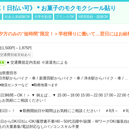
K！日払い可》＊お菓子のモクモクシール貼り
K
社会人未経験OK
大学生歓迎
ブランクOK
WEB登録・面接OK
夕方のみの“短時間”限定！＞学校帰りに働いて…翌日にはお給
1,500円～1,875円
交通費別途支給あり
■ 交通費規定内支給 ※派遣先による
通費
知県豊田市
田市駅からバイク・車
/
新豊田駅からバイク・車
/
浄水駅からバイク・車
/
…
■物流センターなど ■勤務地選べます
日3時間～OK！＞ ▼ 例えば… ▼ 15:00～18:00 15:00～22:00 17:00～22
もお気軽にご相談ください！
発1日～！ ★勤務開始日や期間はお気軽にご相談ください！ ＃8月～ ＃9
1日からOK
/
日払いOK
/
履歴書不要
/
40～50代活躍中
/
副業・WワークOK
/
服装自
上の大量募集
/
電話対応なし
/
パソコンスキル不要