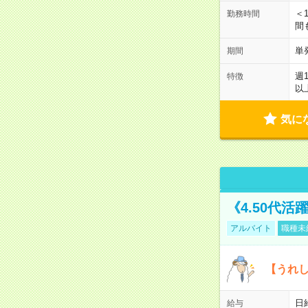
＜1
勤務時間
間
単
期間
週
特徴
以
気に
《4.50代
アルバイト
職種未
【うれ
日
給与