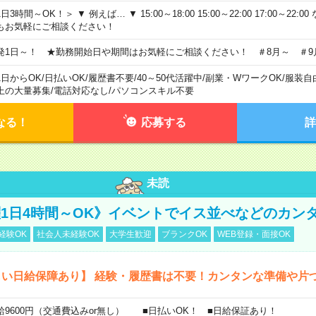
日3時間～OK！＞ ▼ 例えば… ▼ 15:00～18:00 15:00～22:00 17:00～22
もお気軽にご相談ください！
発1日～！ ★勤務開始日や期間はお気軽にご相談ください！ ＃8月～ ＃9
1日からOK
/
日払いOK
/
履歴書不要
/
40～50代活躍中
/
副業・WワークOK
/
服装自
上の大量募集
/
電話対応なし
/
パソコンスキル不要
なる！
応募する
詳
未読
活躍1日4時間～OK》イベントでイス並べなどのカン
経験OK
社会人未経験OK
大学生歓迎
ブランクOK
WEB登録・面接OK
しい日給保障あり】 経験・履歴書は不要！カンタンな準備や片
給9600円（交通費込みor無し） ■日払いOK！ ■日給保証あり！