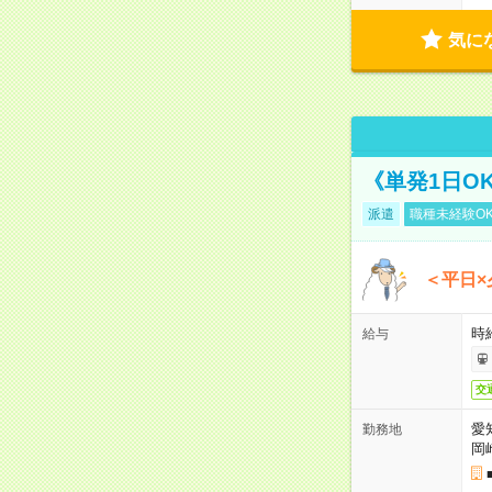
気に
《単発1日O
派遣
職種未経験O
＜平日×
時給
給与
交
愛
勤務地
岡