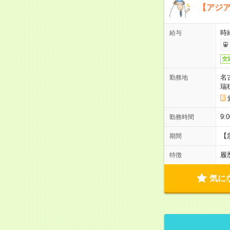
【アジ
時給
給与
交
名
勤務地
瑞
9:
勤務時間
【
期間
履
特徴
気に