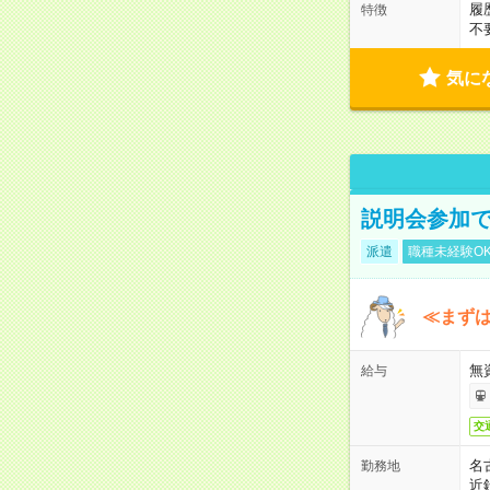
履
特徴
不
気に
説明会参加で
派遣
職種未経験O
≪まずは
無
給与
交
名
勤務地
近