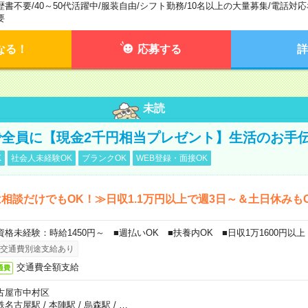
歴書不要
/
40～50代活躍中
/
服装自由
/
シフト勤務
/
10名以上の大量募集
/
電話対応
要
なる！
応募する
詳
未読
全員に【現金2千円相当プレゼント】生活のお手
K
社会人未経験OK
ブランクOK
WEB登録・面接OK
相談だけでもOK！≫日収1.1万円以上で週3日～＆土日休みも
資格未経験：時給1450円～ ■週払いOK ■扶養内OK ■日収1万1600円以上
交通費別途支給あり
交通費全額支給
通費
古屋市中村区
鉄名古屋駅
/
本陣駅
/
烏森駅
/
…