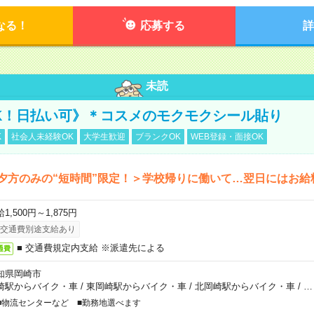
なる！
応募する
詳
未読
K！日払い可》＊コスメのモクモクシール貼り
K
社会人未経験OK
大学生歓迎
ブランクOK
WEB登録・面接OK
夕方のみの“短時間”限定！＞学校帰りに働いて…翌日にはお給
1,500円～1,875円
交通費別途支給あり
■ 交通費規定内支給 ※派遣先による
通費
知県岡崎市
崎駅からバイク・車
/
東岡崎駅からバイク・車
/
北岡崎駅からバイク・車
/
…
■物流センターなど ■勤務地選べます