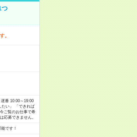
1つ
です。
番 10:00～19:00
がしたい」 「できれば
 今ご覧のお仕事で希
合は応募できません。
可能です！