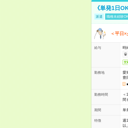
《単発1日O
派遣
職種未経験O
＜平日×
時給
給与
交
愛
勤務地
豊
＜1
勤務時間
間
単
期間
週
特徴
以