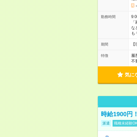
9:
勤務時間
「
な
も
【
期間
履
特徴
不
気に
時給1900
派遣
職種未経験O