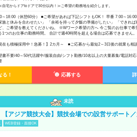
≪自宅からドアtoドアで30分以内！≫ご希望の勤務地を紹介します。
00～18:00（休憩60分） ■ご希望があれば下記シフトもOK！ 早番 7:00～16:00 遅
家族と休みを合わせたい」 「余裕を持って夕飯の準備がしたい」 「できれば
ど、ご希望を教えてくださいね。 ※Wワーク希望の方へ 今ご覧のお仕事で希
う1つのお仕事の勤務時間。 合計で週40時間を超える場合は応募できません。
現在も積極採用中！急募！】2カ月～ ■ご応募から最短2～3日後の就業も相
歴書不要
/
40～50代活躍中
/
服装自由
/
シフト勤務
/
10名以上の大量募集
/
電話対応
要
なる！
応募する
詳
未読
円！【アジア競技大会】競技会場での設営サポート
K
WEB登録・面接OK