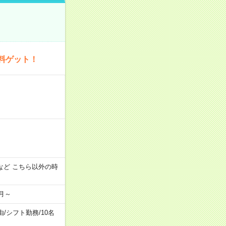
料ゲット！
:00 など こちら以外の時
月～
由
/
シフト勤務
/
10名