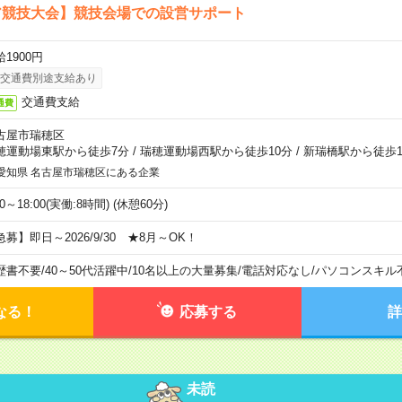
ア競技大会】競技会場での設営サポート
1900円
交通費別途支給あり
交通費支給
通費
古屋市瑞穂区
穂運動場東駅から徒歩7分
/
瑞穂運動場西駅から徒歩10分
/
新瑞橋駅から徒歩1
愛知県 名古屋市瑞穂区にある企業
00～18:00(実働:8時間) (休憩60分)
急募】即日～2026/9/30 ★8月～OK！
歴書不要
/
40～50代活躍中
/
10名以上の大量募集
/
電話対応なし
/
パソコンスキル
なる！
応募する
詳
未読