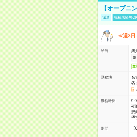
【オープニン
派遣
職種未経験O
≪週3日
無
給与
交
名
勤務地
名
9:
勤務時間
夜
残
望
【
期間