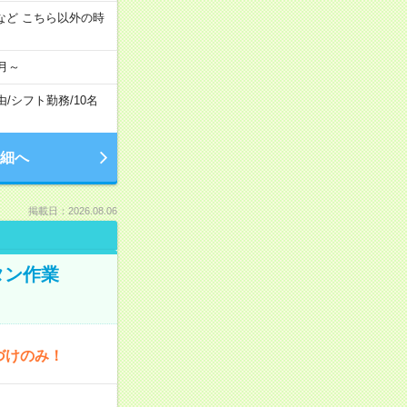
:00 など こちら以外の時
月～
由
/
シフト勤務
/
10名
細へ
掲載日：2026.08.06
タン作業
づけのみ！