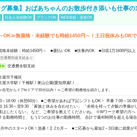
グ募集】おばあちゃんのお散歩付き添いも仕事の
K
社会人未経験OK
ブランクOK
WEB登録・面接OK
～OK≫無資格・未経験でも時給1450円～！土日祝休みもOK
資格未経験：時給1450円～ ■週払いOK ■扶養内OK ■日収1万1600円以上
交通費別途支給あり
交通費全額支給
通費
古屋市千種区
古屋大学駅
/
千種駅
/
東山公園(愛知県)駅
/
…
≪自宅からドアtoドアで30分以内！≫ご希望の勤務地を紹介します。
00～18:00（休憩60分） ■ご希望があれば下記シフトもOK！ 早番 7:00～16:00 遅
勤 16:30～翌9:30 「家族と休みを合わせたい」 「余裕を持って夕飯の準備
業はしたくない」 など、ご希望を教えてくださいね。 ※Wワーク希望の方へ
する勤務時間と、もう1つのお仕事の勤務時間。 合計で週40時間を超える場
8月中のスタートOK！急募！】2カ月～ ■ご応募から最短2～3日後に就業が