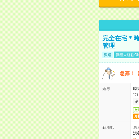
完全在宅＊時
管理
派遣
職種未経験O
急募！【
時
給与
で
交
月
東
勤務地
渋