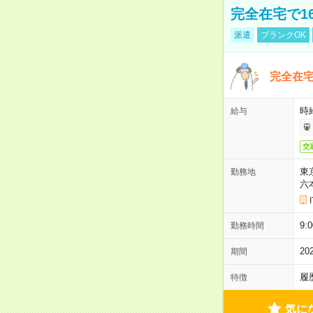
完全在宅で1
派遣
ブランクOK
完全在宅
時
給与
交
東
勤務地
六
9:
勤務時間
2
期間
履
特徴
気に