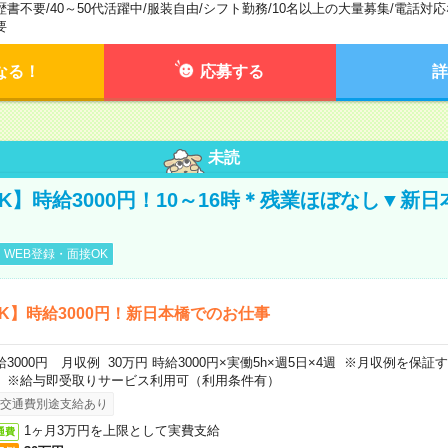
歴書不要
/
40～50代活躍中
/
服装自由
/
シフト勤務
/
10名以上の大量募集
/
電話対応
要
なる！
応募する
詳
未読
K】時給3000円！10～16時＊残業ほぼなし▼新
WEB登録・面接OK
K】時給3000円！新日本橋でのお仕事
給3000円 月収例 30万円 時給3000円×実働5h×週5日×4週 ※月収例を保
。※給与即受取りサービス利用可（利用条件有）
交通費別途支給あり
1ヶ月3万円を上限として実費支給
通費