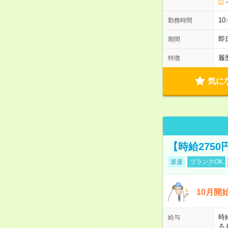
10
勤務時間
即
期間
履
特徴
気に
【時給275
派遣
ブランクOK
10月開
時
給与
る