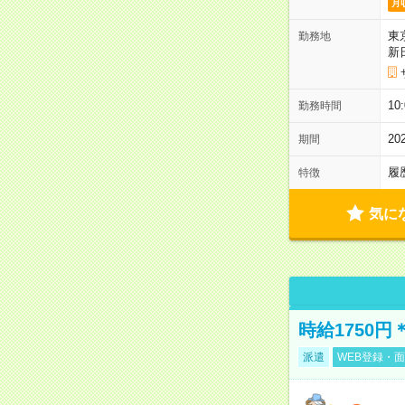
月
東
勤務地
新
1
勤務時間
2
期間
履
特徴
気に
時給1750
派遣
WEB登録・面