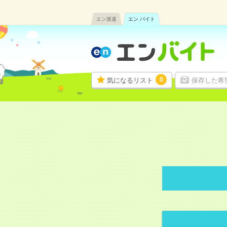
エン派遣
エン バイト
0
気になるリスト
保存した希