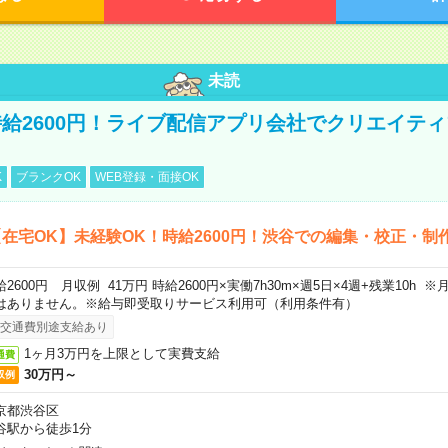
未読
給2600円！ライブ配信アプリ会社でクリエイテ
K
ブランクOK
WEB登録・面接OK
在宅OK】未経験OK！時給2600円！渋谷での編集・校正・制
給2600円 月収例 41万円 時給2600円×実働7h30m×週5日×4週+残業10h
はありません。※給与即受取りサービス利用可（利用条件有）
交通費別途支給あり
1ヶ月3万円を上限として実費支給
通費
30万円～
収例
京都渋谷区
谷駅から徒歩1分