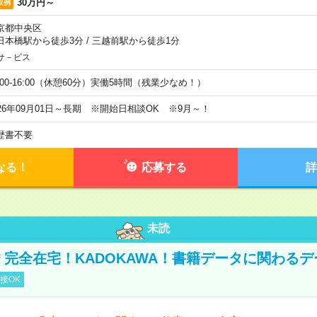
30万円～
収例
京都中央区
日本橋駅から徒歩3分
/
三越前駅から徒歩1分
サ－ビス
0:00-16:00（休憩60分）実働5時間（残業少なめ！）
026年09月01日～長期 ※開始日相談OK ※9月～！
歴書不要
なる！
応募する
詳
未読
円＊完全在宅！KADOKAWA！書籍データに関わる
接OK