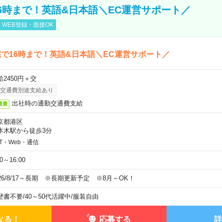
6時まで！英語&日本語＼EC運営サポート／
WEB登録・面接OK
で16時まで！英語&日本語＼EC運営サポート／
給2450円＋交
交通費別途支給あり
出社時の通勤交通費支給
通費
京都港区
本木駅から徒歩3分
IT・Web・通信
00～16:00
026/8/17～長期 ※長期更新予定 ※8月～OK！
歴書不要
/
40～50代活躍中
/
服装自由
なる！
応募する
詳