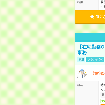
履
特徴
不
気に
【在宅勤務O
事務
派遣
ブランクOK
【在宅O
時
給与
ん
交