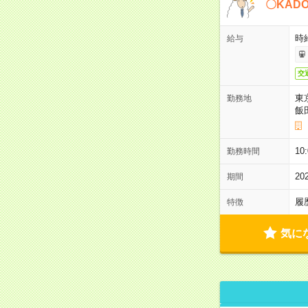
〇KAD
時給
給与
交
東
勤務地
飯
10
勤務時間
2
期間
履
特徴
気に