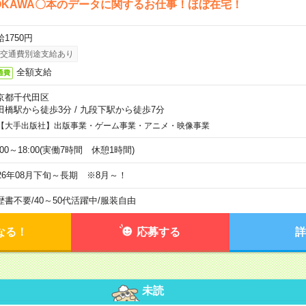
OKAWA〇本のデータに関するお仕事！ほぼ在宅！
1750円
交通費別途支給あり
全額支給
通費
京都千代田区
田橋駅から徒歩3分
/
九段下駅から徒歩7分
【大手出版社】出版事業・ゲーム事業・アニメ・映像事業
:00～18:00(実働7時間 休憩1時間)
026年08月下旬～長期 ※8月～！
歴書不要
/
40～50代活躍中
/
服装自由
なる！
応募する
詳
未読