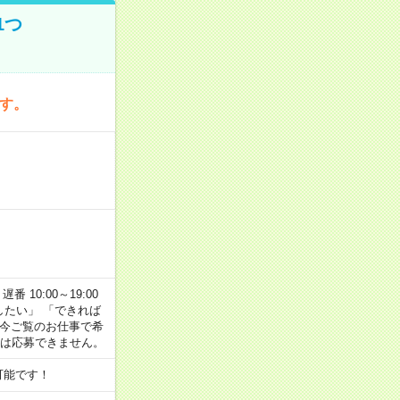
1つ
です。
番 10:00～19:00
がしたい」 「できれば
 今ご覧のお仕事で希
合は応募できません。
可能です！