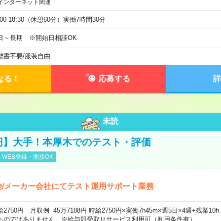
インターネット関連
:00-18:30（休憩60分）実働7時間30分
日～長期 ※開始日相談OK
歴書不要
/
服装自由
なる！
応募する
詳
未読
0円】大手！本厚木でのテスト・評価
WEB登録・面接OK
始/メーカー会社にてテスト運用サポート業務
給2750円 月収例 45万7188円 時給2750円×実働7h45m×週5日×4週+残業1
ものではありません。※給与即受取りサービス利用可（利用条件有）