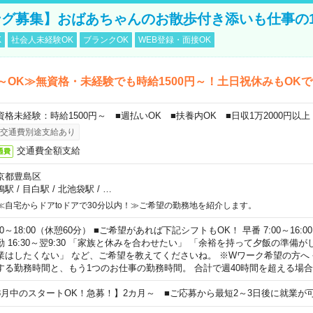
グ募集】おばあちゃんのお散歩付き添いも仕事の
K
社会人未経験OK
ブランクOK
WEB登録・面接OK
～OK≫無資格・未経験でも時給1500円～！土日祝休みもOK
資格未経験：時給1500円～ ■週払いOK ■扶養内OK ■日収1万2000円以上
交通費別途支給あり
交通費全額支給
通費
京都豊島区
鴨駅
/
目白駅
/
北池袋駅
/
…
≪自宅からドアtoドアで30分以内！≫ご希望の勤務地を紹介します。
00～18:00（休憩60分） ■ご希望があれば下記シフトもOK！ 早番 7:00～16:00 遅
勤 16:30～翌9:30 「家族と休みを合わせたい」 「余裕を持って夕飯の準備
業はしたくない」 など、ご希望を教えてくださいね。 ※Wワーク希望の方へ
する勤務時間と、もう1つのお仕事の勤務時間。 合計で週40時間を超える場
8月中のスタートOK！急募！】2カ月～ ■ご応募から最短2～3日後に就業が