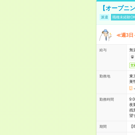
【オープニン
派遣
職種未経験O
≪週3日
無
給与
交
東
勤務地
巣
9:
勤務時間
夜
残
望
【
期間