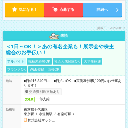
気になる！
応募する
詳細へ
掲載日：2026.08.07
未読
＜1日～OK！＞あの有名企業も！展示会や株主
総会のお手伝い！
アルバイト
職種未経験OK
社会人未経験OK
大学生歓迎
ブランクOK
WEB登録・面接OK
■日給16,840円～ ■日払いOK ■実働3時間5,120円のお仕事あ
給与
ります！
交通費別途支給あり
一部支給
交通費
東京都千代田区
勤務地
東京駅
/
水道橋駅
/
有楽町駅
/
…
株式会社マッシュ