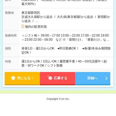
最大90%）
東京都新宿区
勤務地
京成大久保駅から徒歩
/
大久保(東京都)駅から徒歩
/
新宿駅か
ら徒歩
/
…
都内の駐禁対策
＜シフト例＞ 09:00～17:00 13:00～22:00 17:00～22:00 19:00
勤務時間
～23:00 22:00～06:00 など ※「昼間だけ」「夜勤だけ」など
の希望OK
単発1日・週1日からOK ●即日勤務OK！ ●春/夏/冬休み期間限
期間
定OK！
週1日からOK
/
日払いOK
/
履歴書不要
/
40～50代活躍中
/
副
特徴
業・WワークOK
/
シフト勤務
気になる！
応募する
詳細へ
Copyright © en Inc.