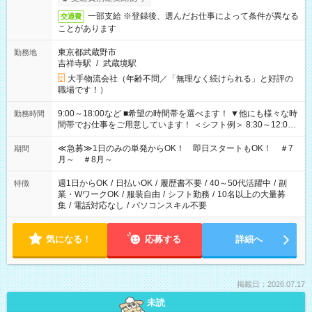
一部支給 ※登録後、選んだお仕事によって条件が異なる
交通費
ことがあります
東京都武蔵野市
勤務地
吉祥寺駅
/
武蔵境駅
大手物流会社（年齢不問／「無理なく続けられる」と好評の
職場です！）
9:00～18:00など ■希望の時間帯を選べます！ ▼他にも様々な時
勤務時間
間帯でお仕事をご用意しています！ ＜シフト例＞ 8:30～12:00
17:00～22:00 13:00～22:00 22:00～翌6:00 など
≪急募≫1日のみの単発からOK！ 即日スタートもOK！ ＃7
期間
月～ ＃8月～
週1日からOK
/
日払いOK
/
履歴書不要
/
40～50代活躍中
/
副
特徴
業・WワークOK
/
服装自由
/
シフト勤務
/
10名以上の大量募
集
/
電話対応なし
/
パソコンスキル不要
気になる！
応募する
詳細へ
掲載日：2026.07.17
未読