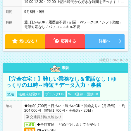
19:00 12:30～22:00 上記の時間から好きな時間を選べます！ ※
時間は変更となる可能性があります
9月8日・9日
期間
週1日からOK
/
履歴書不要
/
副業・WワークOK
/
シフト勤務
/
特徴
電話対応なし
/
パソコンスキル不要
気になる！
応募する
詳細へ
掲載日：2026.07.29
未読
【完全在宅！】難しい業務なし＆電話なし！ゆ
っくりの11時～時短＊データ入力・事務
派遣
職種未経験OK
ブランクOK
WEB登録・面接OK
◆時給1,700円＊日払い・週払いOK＊昇給あり♪【月収例】 ・約
給与
204,000円 （時給1,700円 × 実働6h × 20日）
交通費別途支給あり
◆全額支給 ＊家が少し遠くても安心！
交通費
20～25万円
月収例