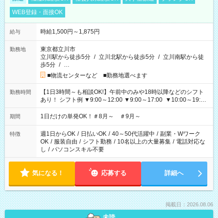
WEB登録・面接OK
時給1,500円～1,875円
給与
東京都立川市
勤務地
立川駅から徒歩5分
/
立川北駅から徒歩5分
/
立川南駅から徒
歩5分
/
…
■物流センターなど ■勤務地選べます
【1日3時間～も相談OK!】午前中のみや18時以降などのシフト
勤務時間
あり！ シフト例 ▼9:00～12:00 ▼9:00～17:00 ▼10:00～19:00
▼18:00～21:00
1日だけの単発OK！＃8月～ ＃9月～
期間
週1日からOK
/
日払いOK
/
40～50代活躍中
/
副業・Wワーク
特徴
OK
/
服装自由
/
シフト勤務
/
10名以上の大量募集
/
電話対応な
し
/
パソコンスキル不要
気になる！
応募する
詳細へ
掲載日：2026.08.06
未読