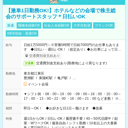
【激単1日勤務OK!】ホテルなどの会場で株主総
会のサポートスタッフ＊日払いOK
派遣
職種未経験OK
社会人未経験OK
大学生歓迎
ブランクOK
WEB登録・面接OK
日給1万5000円～※実働5時間で日給7000円のお仕事もありま
給与
す ◆日払い・週払いOK！（規定あり）◆お仕事によって日給
も異なります
交通費別途支給あり
交通費別途支給あり(勤務地により異なります)
交通費
東京都江東区
勤務地
豊洲駅
/
東陽町駅
/
亀戸駅
/
…
イベント会場
▼シフト例 ・08：00～19：00 ・09：00～18：00 ・10：00～
勤務時間
17：00 ・13：00～22：00 ・16：00～21：00 など多数！ ※お
仕事により勤務時間が異なります
即日～OK！ ◆お好きな日1日～働けます ◆急募
期間
週1日からOK
/
日払いOK
/
履歴書不要
/
40～50代活躍中
/
副
特徴
業・WワークOK
/
服装自由
/
シフト勤務
/
10名以上の大量募
集
/
電話対応なし
/
パソコンスキル不要