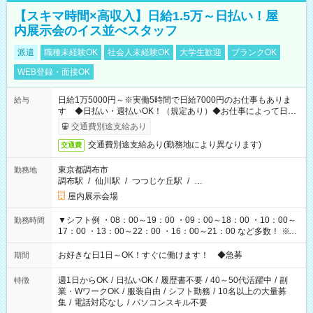
【スキマ時間×高収入】日給1.5万～日払い！屋
内展示会のイス並べスタッフ
派遣
職種未経験OK
社会人未経験OK
大学生歓迎
ブランクOK
WEB登録・面接OK
日給1万5000円～※実働5時間で日給7000円のお仕事もありま
給与
す ◆日払い・週払いOK！（規定あり）◆お仕事によって日給
も異なります
交通費別途支給あり
交通費別途支給あり(勤務地により異なります)
交通費
東京都調布市
勤務地
調布駅
/
仙川駅
/
つつじケ丘駅
/
…
屋内展示会場
▼シフト例 ・08：00～19：00 ・09：00～18：00 ・10：00～
勤務時間
17：00 ・13：00～22：00 ・16：00～21：00 など多数！ ※お
仕事により勤務時間が異なります
お好きな日1日～OK！すぐに働けます！ ◆急募
期間
週1日からOK
/
日払いOK
/
履歴書不要
/
40～50代活躍中
/
副
特徴
業・WワークOK
/
服装自由
/
シフト勤務
/
10名以上の大量募
集
/
電話対応なし
/
パソコンスキル不要