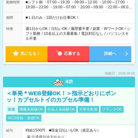
■シフト例 ・07:00～19:30 ・09:00～12:00 ・10:00～17:00 ・
勤務時間
18:00～23:00 ・19:00～07:00 ・20:00～09:00 ・22:00～06:00
etc ★最短で3時間で5,120円のお仕事から 15時間で2万円近く稼
げるお仕事も！ ご希望のお時間に合わせてご紹介！ ※シフトは
■１日のみ・1回だけお仕事OK！
期間
現場によって異なります。 ※勿論、休憩時間はあるのでご安心
ください！
週1日からOK
/
日払いOK
/
履歴書不要
/
副業・WワークOK
/
シ
特徴
フト勤務
/
10名以上の大量募集
/
電話対応なし
/
パソコンスキ
ル不要
気になる！
応募する
詳細へ
掲載日：2026.08.05
未読
＜単発＊WEB登録OK！＞指示どおりにポン
ッ！カプセルトイのカプセル準備！
派遣
職種未経験OK
社会人未経験OK
大学生歓迎
ブランクOK
WEB登録・面接OK
時給1500円 ■現金日払いもOK（規定あり）
給与
交通費別途支給あり