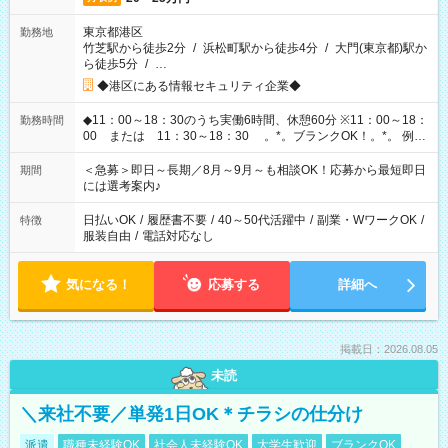
東京都港区
勤務地
竹芝駅から徒歩2分
/
浜松町駅から徒歩4分
/
大門(東京都)駅か
ら徒歩5分
/
…
◆港区にある情報セキュリティ企業◆
◆11：00～18：30のうち実働6時間、休憩60分 ※11：00～18：
勤務時間
00 または 11：30～18：30 。*。ブランクOK！。*。 例え
ば前職が、 在宅/財団法人/事務/コールセンター/受付/販売/カフェ
スタッフ スイーツ販売/ホテルフロント/化粧品販売/など 様々な
＜急募＞即日～長期／8月～9月～も相談OK！応募から最短即日
期間
業界から入社して活躍されています♪
には選考案内♪
日払いOK
/
履歴書不要
/
40～50代活躍中
/
副業・WワークOK
/
特徴
服装自由
/
電話対応なし
気になる！
応募する
詳細へ
掲載日：2026.08.05
未読
＼来社不要／単発1日OK＊チラシの仕分け
派遣
職種未経験OK
社会人未経験OK
大学生歓迎
ブランクOK