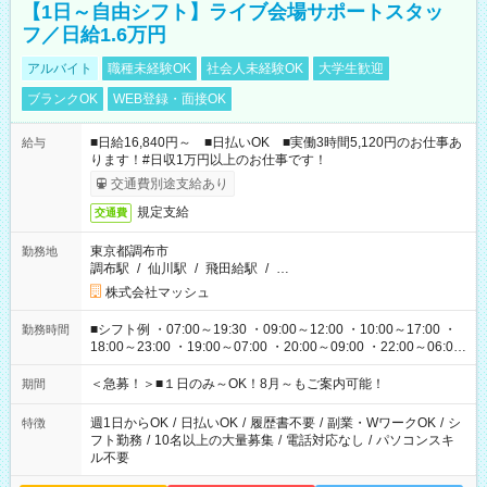
【1日～自由シフト】ライブ会場サポートスタッ
フ／日給1.6万円
アルバイト
職種未経験OK
社会人未経験OK
大学生歓迎
ブランクOK
WEB登録・面接OK
■日給16,840円～ ■日払いOK ■実働3時間5,120円のお仕事あ
給与
ります！#日収1万円以上のお仕事です！
交通費別途支給あり
規定支給
交通費
東京都調布市
勤務地
調布駅
/
仙川駅
/
飛田給駅
/
…
株式会社マッシュ
■シフト例 ・07:00～19:30 ・09:00～12:00 ・10:00～17:00 ・
勤務時間
18:00～23:00 ・19:00～07:00 ・20:00～09:00 ・22:00～06:00
etc ★最短で3時間で5,120円のお仕事から 15時間で2万円近く稼
げるお仕事も！ ご希望のお時間に合わせてご紹介！ ※シフトは
＜急募！＞■１日のみ～OK！8月～もご案内可能！
期間
現場によって異なります。 ※勿論、休憩時間はあるのでご安心
ください！
週1日からOK
/
日払いOK
/
履歴書不要
/
副業・WワークOK
/
シ
特徴
フト勤務
/
10名以上の大量募集
/
電話対応なし
/
パソコンスキ
ル不要