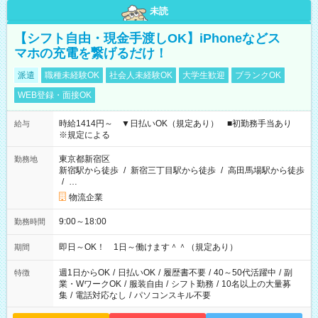
未読
【シフト自由・現金手渡しOK】iPhoneなどス
マホの充電を繋げるだけ！
派遣
職種未経験OK
社会人未経験OK
大学生歓迎
ブランクOK
WEB登録・面接OK
時給1414円～ ▼日払いOK（規定あり） ■初勤務手当あり
給与
※規定による
東京都新宿区
勤務地
新宿駅から徒歩
/
新宿三丁目駅から徒歩
/
高田馬場駅から徒歩
/
…
物流企業
9:00～18:00
勤務時間
即日～OK！ 1日～働けます＾＾（規定あり）
期間
週1日からOK
/
日払いOK
/
履歴書不要
/
40～50代活躍中
/
副
特徴
業・WワークOK
/
服装自由
/
シフト勤務
/
10名以上の大量募
集
/
電話対応なし
/
パソコンスキル不要