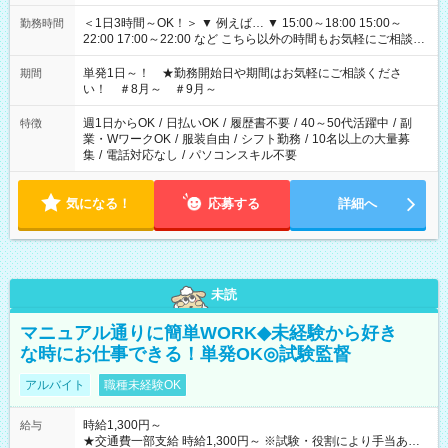
＜1日3時間～OK！＞ ▼ 例えば… ▼ 15:00～18:00 15:00～
勤務時間
22:00 17:00～22:00 など こちら以外の時間もお気軽にご相談く
ださい！
単発1日～！ ★勤務開始日や期間はお気軽にご相談くださ
期間
い！ ＃8月～ ＃9月～
週1日からOK
/
日払いOK
/
履歴書不要
/
40～50代活躍中
/
副
特徴
業・WワークOK
/
服装自由
/
シフト勤務
/
10名以上の大量募
集
/
電話対応なし
/
パソコンスキル不要
気になる！
応募する
詳細へ
未読
マニュアル通りに簡単WORK◆未経験から好き
な時にお仕事できる！単発OK◎試験監督
アルバイト
職種未経験OK
時給1,300円～
給与
★交通費一部支給 時給1,300円～ ※試験・役割により手当あり