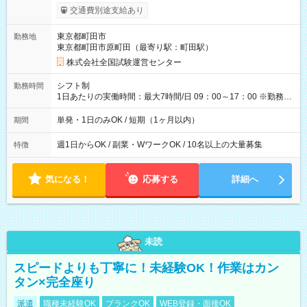
※勤務回数により昇給あり 【即給（前払い）オプションあ
交通費別途支給あり
り！】 希望される場合、勤務から1週間ほどで給与の一部を受け
取れます。 ※手数料418円がかかります。 【過去試験日の収入
東京都町田市
勤務地
例】 ・河合塾模擬試験 8:30～17:30（休憩1時間） 時給1,300円
東京都町田市原町田（最寄り駅：町田駅）
×8時間＝日収10,400円＋交通費 ※当日の役割により時給＋100
円の場合あり ・国家試験 7:00～13:30（休憩なし） 時給1,300
株式会社全国試験運営センター
円（役割手当＋100円）×6時間＝日収8,400円＋交通費 【試用期
間】試用期間なし
シフト制
勤務時間
1日あたりの実働時間：最大7時間/日 09：00～17：00 ※勤務時
間は 試験により異なります。
単発・1日のみOK / 短期（1ヶ月以内）
期間
週1日からOK / 副業・WワークOK / 10名以上の大量募集
特徴
気になる！
応募する
詳細へ
未読
スピードよりも丁寧に！未経験OK！作業はカン
タン×完全座り
派遣
職種未経験OK
ブランクOK
WEB登録・面接OK