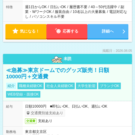
週1日からOK
/
日払いOK
/
履歴書不要
/
40～50代活躍中
/
副
特徴
業・WワークOK
/
服装自由
/
10名以上の大量募集
/
電話対応な
し
/
パソコンスキル不要
気になる！
応募する
詳細へ
掲載日：2026.08.05
未読
≪急募≫東京ドームでのグッズ販売！日額
10000円＋交通費
紹介
職種未経験OK
社会人未経験OK
大学生歓迎
ブランクOK
WEB登録・面接OK
日額10000円 ■即払いOK、日払いOK、週払いOK
給与
交通費別途支給あり
支給あり
交通費
東京都文京区
勤務地