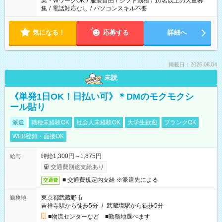
業・WワークOK
/
服装自由
/
シフト勤務
/
10名以上の大量募
集
/
電話対応なし
/
パソコンスキル不要
気になる！
応募する
詳細へ
掲載日：2026.08.04
未読
《単発1日OK！日払い可》＊DMのモクモクシ
ール貼り
派遣
職種未経験OK
社会人未経験OK
大学生歓迎
ブランクOK
WEB登録・面接OK
時給1,300円～1,875円
給与
交通費別途支給あり
■ 交通費規定内支給 ※派遣先による
交通費
東京都武蔵野市
勤務地
吉祥寺駅から徒歩5分
/
武蔵境駅から徒歩5分
■物流センターなど ■勤務地選べます