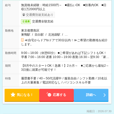
無資格未経験：時給1500円～ ■週払いOK ■扶養内OK ■日
給与
収1万2000円以上
交通費別途支給あり
交通費全額支給
交通費
東京都豊島区
勤務地
巣鴨駅
/
目白駅
/
北池袋駅
/
…
≪自宅からドアtoドアで30分以内！≫ご希望の勤務地を紹介
します。
9:00～18:00（休憩60分） ■ご希望があれば下記シフトもOK！
勤務時間
早番 7:00～16:00 遅番 10:00～19:00 夜勤 16:30～翌9:30 「家族
と休みを合わせたい」 「余裕を持って夕飯の準備がしたい」
「できれば残業はしたくない」 など、ご希望を教えてください
【8月中のスタートOK！急募！】2カ月～ ■ご応募から最短2～
期間
ね。 ※Wワーク希望の方へ 今ご覧のお仕事で希望する勤務時間
3日後に就業が可能です！
と、もう1つのお仕事の勤務時間。 合計で週40時間を超える場
合は応募できません。
履歴書不要
/
40～50代活躍中
/
服装自由
/
シフト勤務
/
10名以
特徴
上の大量募集
/
電話対応なし
/
パソコンスキル不要
気になる！
応募する
詳細へ
掲載日：2026.07.30