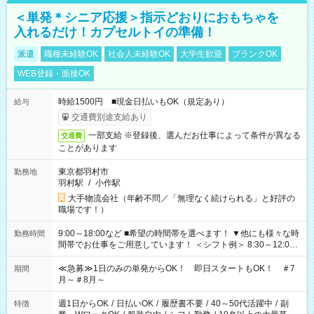
＜単発＊シニア応援＞指示どおりにおもちゃを
入れるだけ！カプセルトイの準備！
派遣
職種未経験OK
社会人未経験OK
大学生歓迎
ブランクOK
WEB登録・面接OK
時給1500円 ■現金日払いもOK（規定あり）
給与
交通費別途支給あり
一部支給 ※登録後、選んだお仕事によって条件が異なる
交通費
ことがあります
東京都羽村市
勤務地
羽村駅
/
小作駅
大手物流会社（年齢不問／「無理なく続けられる」と好評の
職場です！）
9:00～18:00など ■希望の時間帯を選べます！ ▼他にも様々な時
勤務時間
間帯でお仕事をご用意しています！ ＜シフト例＞ 8:30～12:00
17:00～22:00 13:00～22:00 22:00～翌6:00 など
≪急募≫1日のみの単発からOK！ 即日スタートもOK！ ＃7
期間
月～＃8月～
週1日からOK
/
日払いOK
/
履歴書不要
/
40～50代活躍中
/
副
特徴