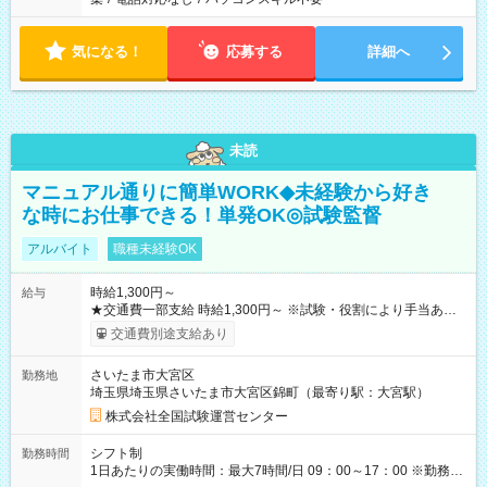
気になる！
応募する
詳細へ
未読
マニュアル通りに簡単WORK◆未経験から好き
な時にお仕事できる！単発OK◎試験監督
アルバイト
職種未経験OK
時給1,300円～
給与
★交通費一部支給 時給1,300円～ ※試験・役割により手当あり
※勤務回数により昇給あり 【即給（前払い）オプションあ
交通費別途支給あり
り！】 希望される場合、勤務から1週間ほどで給与の一部を受け
取れます。 ※手数料418円がかかります。 【過去試験日の収入
さいたま市大宮区
勤務地
例】 ・河合塾模擬試験 8:30～17:30（休憩1時間） 時給1,300円
埼玉県埼玉県さいたま市大宮区錦町（最寄り駅：大宮駅）
×8時間＝日収10,400円＋交通費 ※当日の役割により時給＋100
円の場合あり ・国家試験 7:00～13:30（休憩なし） 時給1,300
株式会社全国試験運営センター
円（役割手当＋100円）×6時間＝日収8,400円＋交通費 【試用期
間】試用期間なし
シフト制
勤務時間
1日あたりの実働時間：最大7時間/日 09：00～17：00 ※勤務時