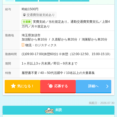
時給1500円
給与
交通費別途支給あり
実費支給／当社規定あり。通勤交通費実費支払／上限4
交通費
万円／月※規定あり
埼玉県加須市
勤務地
加須駅から車10分
/
久喜駅から車20分
/
鴻巣駅から車20分
物流・ロジスティクス
(1)09:00-17:00(休憩60分) ※休憩（12:00-12:50、15:00-15:10）
勤務時間
1ヶ月以上3ヶ月未満／即日～9月末まで
期間
履歴書不要
/
40～50代活躍中
/
10名以上の大量募集
特徴
気になる！
応募する
詳細へ
掲載日：2026.07.30
未読