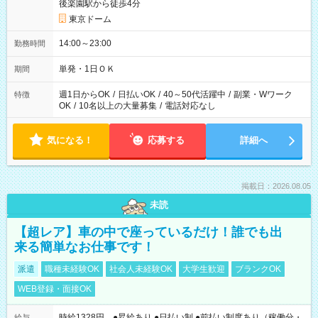
後楽園駅から徒歩4分
東京ドーム
14:00～23:00
勤務時間
単発・1日ＯＫ
期間
週1日からOK
/
日払いOK
/
40～50代活躍中
/
副業・Wワーク
特徴
OK
/
10名以上の大量募集
/
電話対応なし
気になる！
応募する
詳細へ
掲載日：2026.08.05
未読
【超レア】車の中で座っているだけ！誰でも出
来る簡単なお仕事です！
派遣
職種未経験OK
社会人未経験OK
大学生歓迎
ブランクOK
WEB登録・面接OK
時給1328円 ●昇給あり ●日払い制 ●前払い制度あり（稼働分・
給与