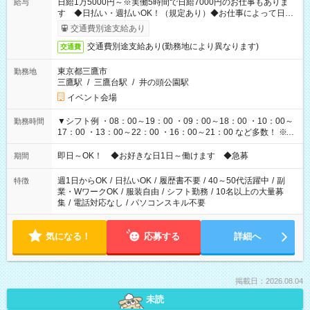
日給1万5000円～※実働5時間で日給7000円のお仕事もありま
給与
す ◆日払い・週払いOK！（規定あり）◆お仕事によって日給
も異なります
交通費別途支給あり
交通費別途支給あり(勤務地により異なります)
交通費
東京都三鷹市
勤務地
三鷹駅
/
三鷹台駅
/
井の頭公園駅
イベント会場
▼シフト例 ・08：00～19：00 ・09：00～18：00 ・10：00～
勤務時間
17：00 ・13：00～22：00 ・16：00～21：00 など多数！ ※お
仕事により勤務時間が異なります
即日～OK！ ◆お好きな日1日～働けます ◆急募
期間
週1日からOK
/
日払いOK
/
履歴書不要
/
40～50代活躍中
/
副
特徴
業・WワークOK
/
服装自由
/
シフト勤務
/
10名以上の大量募
集
/
電話対応なし
/
パソコンスキル不要
気になる！
応募する
詳細へ
掲載日：2026.08.04
未読