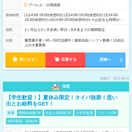
アパレル・日用雑貨
(1)14:00-18:00(休憩0分) (2)14:00-19:00(休憩0分) (3)14:00-
勤務時間
19:30(休憩0分) (4)14:00-20:00(休憩45分) ※お好きな時間が選べ
ます
1ヶ月以上3ヶ月未満／即日～8月末までの期間限定
期間
履歴書不要
/
40～50代活躍中
/
服装自由
/
シフト勤務
/
10名以
特徴
上の大量募集
気になる！
応募する
詳細へ
掲載日：2026.08.03
未読
【学生歓迎！】夏休み限定！タイパ抜群！思い
出とお給料をGET！
派遣
職種未経験OK
社会人未経験OK
大学生歓迎
ブランクOK
WEB登録・面接OK