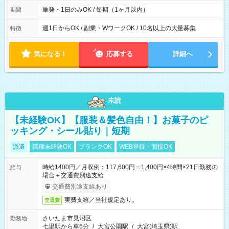
間は 試験により異なります。
単発・1日のみOK / 短期（1ヶ月以内）
期間
週1日からOK / 副業・WワークOK / 10名以上の大量募集
特徴
気になる！
応募する
詳細へ
未読
【未経験OK】【服装＆髪色自由！】お菓子のピ
ッキング・シール貼り｜短期
派遣
職種未経験OK
ブランクOK
WEB登録・面接OK
時給1400円／月収例：117,600円＝1,400円×4時間×21日勤務の
給与
場合＋交通費別途支給
交通費別途支給あり
実費支給／当社規定あり。
交通費
さいたま市見沼区
勤務地
七里駅から車6分
/
大宮公園駅
/
大宮(埼玉県)駅