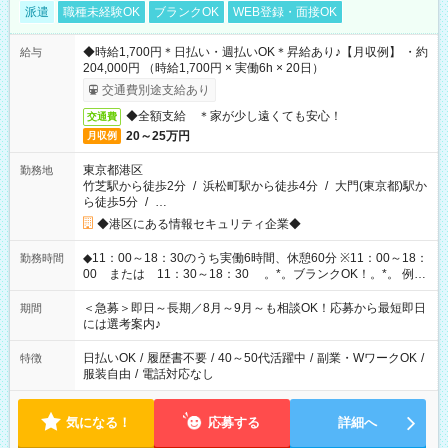
派遣
職種未経験OK
ブランクOK
WEB登録・面接OK
◆時給1,700円＊日払い・週払いOK＊昇給あり♪【月収例】 ・約
給与
204,000円 （時給1,700円 × 実働6h × 20日）
交通費別途支給あり
◆全額支給 ＊家が少し遠くても安心！
交通費
20～25万円
月収例
東京都港区
勤務地
竹芝駅から徒歩2分
/
浜松町駅から徒歩4分
/
大門(東京都)駅か
ら徒歩5分
/
…
◆港区にある情報セキュリティ企業◆
◆11：00～18：30のうち実働6時間、休憩60分 ※11：00～18：
勤務時間
00 または 11：30～18：30 。*。ブランクOK！。*。 例え
ば前職が、 在宅/財団法人/事務/コールセンター/受付/販売/カフェ
スタッフ スイーツ販売/ホテルフロント/化粧品販売/など 様々な
＜急募＞即日～長期／8月～9月～も相談OK！応募から最短即日
期間
業界から入社して活躍されています♪
には選考案内♪
日払いOK
/
履歴書不要
/
40～50代活躍中
/
副業・WワークOK
/
特徴
服装自由
/
電話対応なし
気になる！
応募する
詳細へ