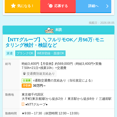
気になる！
応募する
詳細へ
掲載日：2026.08.05
未読
【NTTグループ】＼フルリモOK／月56万↑モニ
タリング検討・検証など
派遣
ブランクOK
WEB登録・面接OK
時給3,400円【月収例】約569,000円（時給3,400円×実働
給与
7.50h×21日+残業10h）+交通費
交通費別途支給あり
○通勤交通費の支給あり（当社規定による）
交通費
30万円～
月収例
東京都千代田区
勤務地
大手町(東京都)駅から徒歩2分
/
東京駅から徒歩8分
/
三越前駅
●NTTグループ●
★9:00～17:30（休憩時間 12:00～13:00）
勤務時間