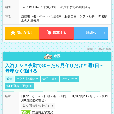
ます
1ヶ月以上3ヶ月未満／即日～8月末までの期間限定
期間
履歴書不要
/
40～50代活躍中
/
服装自由
/
シフト勤務
/
10名以
特徴
上の大量募集
気になる！
応募する
詳細へ
掲載日：2026.08.04
未読
入浴ナシ＊夜勤でゆったり見守りだけ＊週1日～
無理なく働ける
派遣
社会人未経験OK
大学生歓迎
ブランクOK
WEB登録・面接OK
日収2.9万円～（日勤時給1650円） ■月収例23.7万円～（夜勤
給与
月8回勤務の場合）
交通費別途支給あり
交通費全額支給
交通費