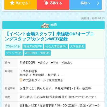
気になる！
応募する
詳細へ
掲載日：2026.07.23
未読
【イベント会場スタッフ】未経験OK/オープニ
ングスタッフ/カンタンWEB登録
アルバイト
職種未経験OK
社会人未経験OK
大学生歓迎
ブランクOK
WEB登録・面接OK
時給1300円 ■週払い ■手当・昇給あり
給与
千葉県船橋市
勤務地
船橋駅
/
西船橋駅
/
松戸駅
/
…
株式会社フィールド東京営業所
お仕事により異なります。 ※最短3時間・日勤・夜勤等
勤務時間
即日/単発1日のみ/短期/長期/勤務開始日はいつでもOKです！
期間
週1日からOK
/
履歴書不要
/
40～50代活躍中
/
副業・Wワーク
特徴