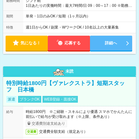
シフト制
勤務時間
1日あたりの実働時間：最大7時間/日 09：00～17：00 ※勤務時
間は 試験により異なります。
単発・1日のみOK / 短期（1ヶ月以内）
期間
週1日からOK / 副業・WワークOK / 10名以上の大量募集
特徴
気になる！
応募する
詳細へ
未読
特別時給1800円【ヴァレクストラ】短期スタッ
フ 日本橋
派遣
ブランクOK
WEB登録・面接OK
時給1800円 ※ご経験・スキルにより優遇 スマホでかんたんに
給与
前払いで給与が受け取れます（※上限、条件あり）
交通費別途支給あり
交通費全額支給（規定あり）
交通費