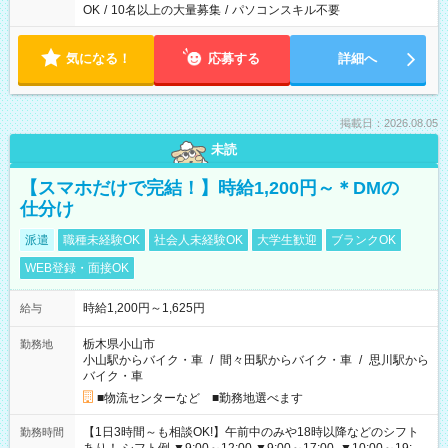
OK
/
10名以上の大量募集
/
パソコンスキル不要
気になる！
応募する
詳細へ
掲載日：2026.08.05
未読
【スマホだけで完結！】時給1,200円～＊DMの
仕分け
派遣
職種未経験OK
社会人未経験OK
大学生歓迎
ブランクOK
WEB登録・面接OK
時給1,200円～1,625円
給与
栃木県小山市
勤務地
小山駅からバイク・車
/
間々田駅からバイク・車
/
思川駅から
バイク・車
■物流センターなど ■勤務地選べます
【1日3時間～も相談OK!】午前中のみや18時以降などのシフト
勤務時間