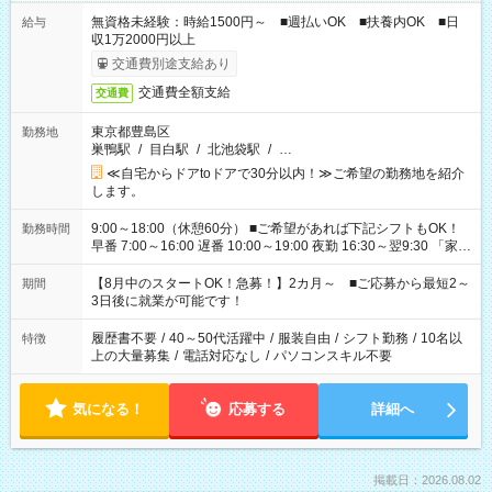
無資格未経験：時給1500円～ ■週払いOK ■扶養内OK ■日
給与
収1万2000円以上
交通費別途支給あり
交通費全額支給
交通費
東京都豊島区
勤務地
巣鴨駅
/
目白駅
/
北池袋駅
/
…
≪自宅からドアtoドアで30分以内！≫ご希望の勤務地を紹介
します。
9:00～18:00（休憩60分） ■ご希望があれば下記シフトもOK！
勤務時間
早番 7:00～16:00 遅番 10:00～19:00 夜勤 16:30～翌9:30 「家族
と休みを合わせたい」 「余裕を持って夕飯の準備がしたい」
「できれば残業はしたくない」 など、ご希望を教えてください
【8月中のスタートOK！急募！】2カ月～ ■ご応募から最短2～
期間
ね。 ※Wワーク希望の方へ 今ご覧のお仕事で希望する勤務時間
3日後に就業が可能です！
と、もう1つのお仕事の勤務時間。 合計で週40時間を超える場
合は応募できません。
履歴書不要
/
40～50代活躍中
/
服装自由
/
シフト勤務
/
10名以
特徴
上の大量募集
/
電話対応なし
/
パソコンスキル不要
気になる！
応募する
詳細へ
掲載日：2026.08.02