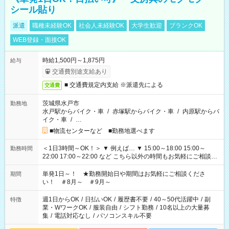
シール貼り
派遣
職種未経験OK
社会人未経験OK
大学生歓迎
ブランクOK
WEB登録・面接OK
時給1,500円～1,875円
給与
交通費別途支給あり
■ 交通費規定内支給 ※派遣先による
交通費
茨城県水戸市
勤務地
水戸駅からバイク・車
/
赤塚駅からバイク・車
/
内原駅からバ
イク・車
/
…
■物流センターなど ■勤務地選べます
＜1日3時間～OK！＞ ▼ 例えば… ▼ 15:00～18:00 15:00～
勤務時間
22:00 17:00～22:00 など こちら以外の時間もお気軽にご相談く
ださい！
単発1日～！ ★勤務開始日や期間はお気軽にご相談くださ
期間
い！ ＃8月～ ＃9月～
週1日からOK
/
日払いOK
/
履歴書不要
/
40～50代活躍中
/
副
特徴
業・WワークOK
/
服装自由
/
シフト勤務
/
10名以上の大量募
集
/
電話対応なし
/
パソコンスキル不要