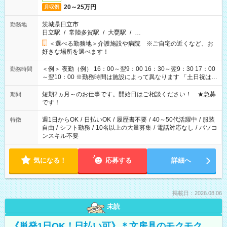
20～25万円
月収例
茨城県日立市
勤務地
日立駅
/
常陸多賀駅
/
大甕駅
/
…
＜選べる勤務地＞介護施設や病院 ※ご自宅の近くなど、お
好きな場所を選べます！
＜例＞ 夜勤（例） 16：00～翌9：00 16：30～翌9：30 17：00
勤務時間
～翌10：00 ※勤務時間は施設によって異なります 「土日祝は休
みたい」 「しっかり稼ぎたい」 「もう少し遅い時間から始めた
い」など ご希望にあったお仕事をご案内いたします。 ※未経験
短期2ヵ月～のお仕事です。開始日はご相談ください！ ★急募
期間
の方の場合は1～2ヶ月間は日中での仕事を経験いただき、 お
です！
仕事に慣れてからの夜勤になります。 ★家庭の都合でお休みが
必要な場合も遠慮なくご相談ください。
週1日からOK
/
日払いOK
/
履歴書不要
/
40～50代活躍中
/
服装
特徴
自由
/
シフト勤務
/
10名以上の大量募集
/
電話対応なし
/
パソコ
ンスキル不要
気になる！
応募する
詳細へ
掲載日：2026.08.06
未読
《単発1日OK！日払い可》＊文房具のモクモク