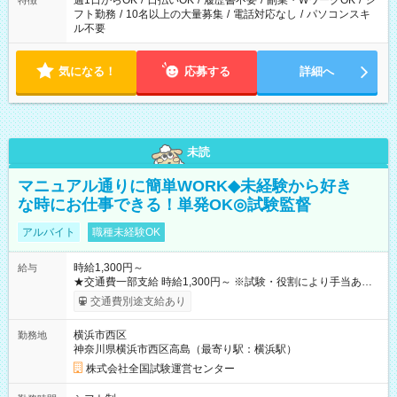
週1日からOK
/
日払いOK
/
履歴書不要
/
副業・WワークOK
/
シ
特徴
フト勤務
/
10名以上の大量募集
/
電話対応なし
/
パソコンスキ
ル不要
気になる！
応募する
詳細へ
未読
マニュアル通りに簡単WORK◆未経験から好き
な時にお仕事できる！単発OK◎試験監督
アルバイト
職種未経験OK
時給1,300円～
給与
★交通費一部支給 時給1,300円～ ※試験・役割により手当あり
※勤務回数により昇給あり 【即給（前払い）オプションあ
交通費別途支給あり
り！】 希望される場合、勤務から1週間ほどで給与の一部を受け
取れます。 ※手数料418円がかかります。 【過去試験日の収入
横浜市西区
勤務地
例】 ・河合塾模擬試験 8:30～17:30（休憩1時間） 時給1,300円
神奈川県横浜市西区高島（最寄り駅：横浜駅）
×8時間＝日収10,400円＋交通費 ※当日の役割により時給＋100
円の場合あり ・国家試験 7:00～13:30（休憩なし） 時給1,300
株式会社全国試験運営センター
円（役割手当＋100円）×6時間＝日収8,400円＋交通費 【試用期
間】試用期間なし