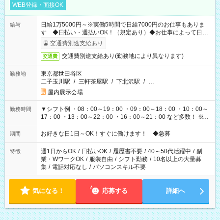
WEB登録・面接OK
日給1万5000円～※実働5時間で日給7000円のお仕事もありま
給与
す ◆日払い・週払いOK！（規定あり）◆お仕事によって日給
も異なります
交通費別途支給あり
交通費別途支給あり(勤務地により異なります)
交通費
東京都世田谷区
勤務地
二子玉川駅
/
三軒茶屋駅
/
下北沢駅
/
…
屋内展示会場
▼シフト例 ・08：00～19：00 ・09：00～18：00 ・10：00～
勤務時間
17：00 ・13：00～22：00 ・16：00～21：00 など多数！ ※お
仕事により勤務時間が異なります
お好きな日1日～OK！すぐに働けます！ ◆急募
期間
週1日からOK
/
日払いOK
/
履歴書不要
/
40～50代活躍中
/
副
特徴
業・WワークOK
/
服装自由
/
シフト勤務
/
10名以上の大量募
集
/
電話対応なし
/
パソコンスキル不要
気になる！
応募する
詳細へ