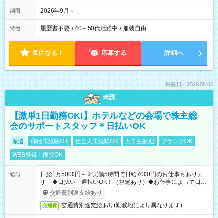
2026年9月～
期間
履歴書不要
/
40～50代活躍中
/
服装自由
特徴
気になる！
応募する
詳細へ
掲載日：2026.08.06
未読
【激単1日勤務OK!】ホテルなどの会場で株主総
会のサポートスタッフ＊日払いOK
派遣
職種未経験OK
社会人未経験OK
大学生歓迎
ブランクOK
WEB登録・面接OK
日給1万5000円～※実働5時間で日給7000円のお仕事もありま
給与
す ◆日払い・週払いOK！（規定あり）◆お仕事によって日給
も異なります
交通費別途支給あり
交通費別途支給あり(勤務地により異なります)
交通費