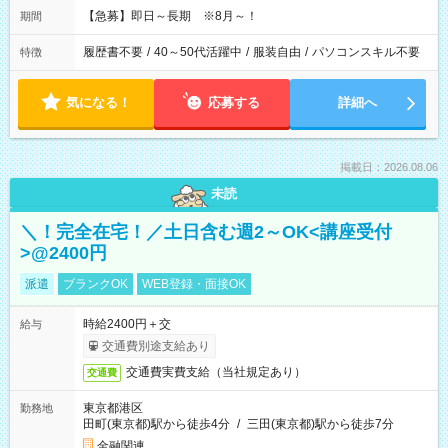
【急募】即日～長期 ※8月～！
期間
履歴書不要
/
40～50代活躍中
/
服装自由
/
パソコンスキル不要
特徴
気になる！
応募する
詳細へ
掲載日：2026.08.06
未読
＼！完全在宅！／土日含む週2～OK<講座受付
>@2400円
派遣
ブランクOK
WEB登録・面接OK
時給2400円＋交
給与
交通費別途支給あり
交通費実費支給（当社規定あり）
交通費
東京都港区
勤務地
田町(東京都)駅から徒歩4分
/
三田(東京都)駅から徒歩7分
金融関連