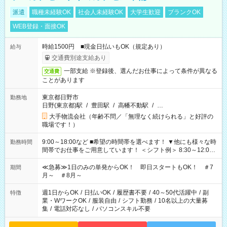
派遣
職種未経験OK
社会人未経験OK
大学生歓迎
ブランクOK
WEB登録・面接OK
時給1500円 ■現金日払いもOK（規定あり）
給与
交通費別途支給あり
一部支給 ※登録後、選んだお仕事によって条件が異なる
交通費
ことがあります
東京都日野市
勤務地
日野(東京都)駅
/
豊田駅
/
高幡不動駅
/
…
大手物流会社（年齢不問／「無理なく続けられる」と好評の
職場です！）
9:00～18:00など ■希望の時間帯を選べます！ ▼他にも様々な時
勤務時間
間帯でお仕事をご用意しています！ ＜シフト例＞ 8:30～12:00
17:00～22:00 13:00～22:00 22:00～翌6:00 など
≪急募≫1日のみの単発からOK！ 即日スタートもOK！ ＃7
期間
月～ ＃8月～
週1日からOK
/
日払いOK
/
履歴書不要
/
40～50代活躍中
/
副
特徴
業・WワークOK
/
服装自由
/
シフト勤務
/
10名以上の大量募
集
/
電話対応なし
/
パソコンスキル不要