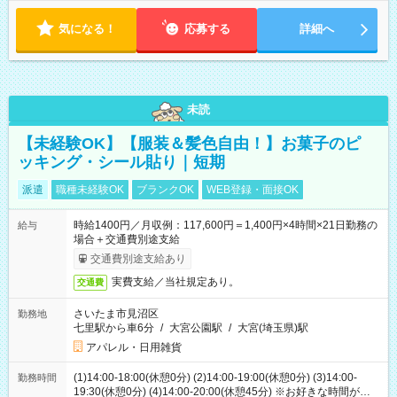
気になる！
応募する
詳細へ
未読
【未経験OK】【服装＆髪色自由！】お菓子のピ
ッキング・シール貼り｜短期
派遣
職種未経験OK
ブランクOK
WEB登録・面接OK
時給1400円／月収例：117,600円＝1,400円×4時間×21日勤務の
給与
場合＋交通費別途支給
交通費別途支給あり
実費支給／当社規定あり。
交通費
さいたま市見沼区
勤務地
七里駅から車6分
/
大宮公園駅
/
大宮(埼玉県)駅
アパレル・日用雑貨
(1)14:00-18:00(休憩0分) (2)14:00-19:00(休憩0分) (3)14:00-
勤務時間
19:30(休憩0分) (4)14:00-20:00(休憩45分) ※お好きな時間が選べ