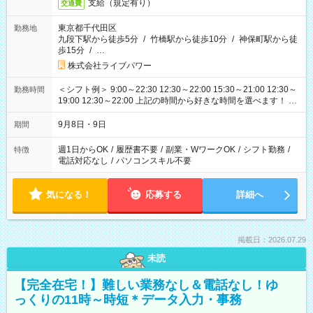
支給（規定有り）
交通費
東京都千代田区
勤務地
九段下駅から徒歩5分
/
竹橋駅から徒歩10分
/
神保町駅から徒
歩15分
/
…
株式会社ライブパワー
＜シフト例＞ 9:00～22:30 12:30～22:00 15:30～21:00 12:30～
勤務時間
19:00 12:30～22:00 上記の時間から好きな時間を選べます！ ※
時間は変更となる可能性があります
9月8日・9日
期間
週1日からOK
/
履歴書不要
/
副業・WワークOK
/
シフト勤務
/
特徴
電話対応なし
/
パソコンスキル不要
気になる！
応募する
詳細へ
掲載日：2026.07.29
未読
【完全在宅！】難しい業務なし＆電話なし！ゆ
っくりの11時～時短＊データ入力・事務