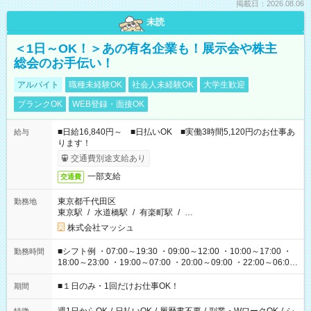
掲載日：2026.08.06
未読
＜1日～OK！＞あの有名企業も！展示会や株主
総会のお手伝い！
アルバイト
職種未経験OK
社会人未経験OK
大学生歓迎
ブランクOK
WEB登録・面接OK
■日給16,840円～ ■日払いOK ■実働3時間5,120円のお仕事あ
給与
ります！
交通費別途支給あり
一部支給
交通費
東京都千代田区
勤務地
東京駅
/
水道橋駅
/
有楽町駅
/
…
株式会社マッシュ
■シフト例 ・07:00～19:30 ・09:00～12:00 ・10:00～17:00 ・
勤務時間
18:00～23:00 ・19:00～07:00 ・20:00～09:00 ・22:00～06:00
etc ★最短で3時間で5,120円のお仕事から 15時間で2万円近く稼
げるお仕事も！ ご希望のお時間に合わせてご紹介！ ※シフトは
■１日のみ・1回だけお仕事OK！
期間
現場によって異なります。 ※勿論、休憩時間はあるのでご安心
ください！