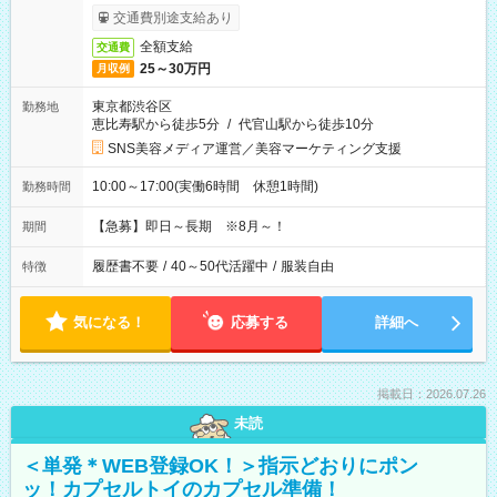
交通費別途支給あり
全額支給
交通費
25～30万円
月収例
東京都渋谷区
勤務地
恵比寿駅から徒歩5分
/
代官山駅から徒歩10分
SNS美容メディア運営／美容マーケティング支援
10:00～17:00(実働6時間 休憩1時間)
勤務時間
【急募】即日～長期 ※8月～！
期間
履歴書不要
/
40～50代活躍中
/
服装自由
特徴
気になる！
応募する
詳細へ
掲載日：2026.07.26
未読
＜単発＊WEB登録OK！＞指示どおりにポン
ッ！カプセルトイのカプセル準備！