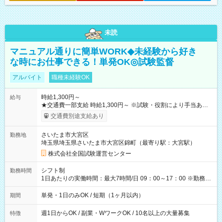
未読
マニュアル通りに簡単WORK◆未経験から好き
な時にお仕事できる！単発OK◎試験監督
アルバイト
職種未経験OK
時給1,300円～
給与
★交通費一部支給 時給1,300円～ ※試験・役割により手当あり
※勤務回数により昇給あり 【即給（前払い）オプションあ
交通費別途支給あり
り！】 希望される場合、勤務から1週間ほどで給与の一部を受け
取れます。 ※手数料418円がかかります。 【過去試験日の収入
さいたま市大宮区
勤務地
例】 ・河合塾模擬試験 8:30～17:30（休憩1時間） 時給1,300円
埼玉県埼玉県さいたま市大宮区錦町（最寄り駅：大宮駅）
×8時間＝日収10,400円＋交通費 ※当日の役割により時給＋100
円の場合あり ・国家試験 7:00～13:30（休憩なし） 時給1,300
株式会社全国試験運営センター
円（役割手当＋100円）×6時間＝日収8,400円＋交通費 【試用期
間】試用期間なし
シフト制
勤務時間
1日あたりの実働時間：最大7時間/日 09：00～17：00 ※勤務時
間は 試験により異なります。
単発・1日のみOK / 短期（1ヶ月以内）
期間
週1日からOK / 副業・WワークOK / 10名以上の大量募集
特徴