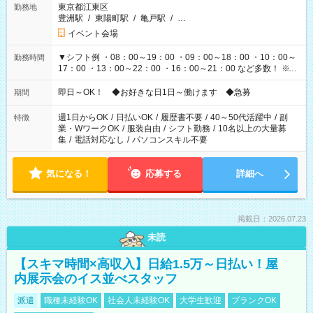
東京都江東区
勤務地
豊洲駅
/
東陽町駅
/
亀戸駅
/
…
イベント会場
▼シフト例 ・08：00～19：00 ・09：00～18：00 ・10：00～
勤務時間
17：00 ・13：00～22：00 ・16：00～21：00 など多数！ ※お
仕事により勤務時間が異なります
即日～OK！ ◆お好きな日1日～働けます ◆急募
期間
週1日からOK
/
日払いOK
/
履歴書不要
/
40～50代活躍中
/
副
特徴
業・WワークOK
/
服装自由
/
シフト勤務
/
10名以上の大量募
集
/
電話対応なし
/
パソコンスキル不要
気になる！
応募する
詳細へ
掲載日：2026.07.23
未読
【スキマ時間×高収入】日給1.5万～日払い！屋
内展示会のイス並べスタッフ
派遣
職種未経験OK
社会人未経験OK
大学生歓迎
ブランクOK