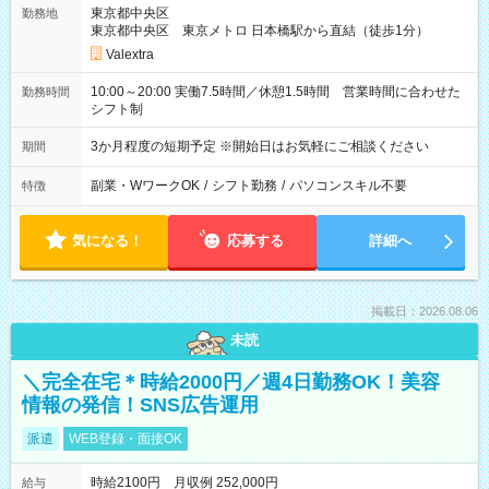
東京都中央区
勤務地
東京都中央区 東京メトロ 日本橋駅から直結（徒歩1分）
Valextra
10:00～20:00 実働7.5時間／休憩1.5時間 営業時間に合わせた
勤務時間
シフト制
3か月程度の短期予定 ※開始日はお気軽にご相談ください
期間
副業・WワークOK
/
シフト勤務
/
パソコンスキル不要
特徴
気になる！
応募する
詳細へ
掲載日：2026.08.06
未読
＼完全在宅＊時給2000円／週4日勤務OK！美容
情報の発信！SNS広告運用
派遣
WEB登録・面接OK
時給2100円 月収例 252,000円
給与