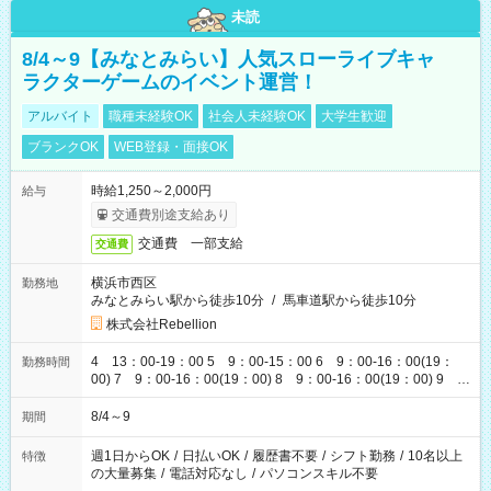
未読
8/4～9【みなとみらい】人気スローライブキャ
ラクターゲームのイベント運営！
アルバイト
職種未経験OK
社会人未経験OK
大学生歓迎
ブランクOK
WEB登録・面接OK
時給1,250～2,000円
給与
交通費別途支給あり
交通費 一部支給
交通費
横浜市西区
勤務地
みなとみらい駅から徒歩10分
/
馬車道駅から徒歩10分
株式会社Rebellion
4 13：00-19：00 5 9：00-15：00 6 9：00-16：00(19：
勤務時間
00) 7 9：00-16：00(19：00) 8 9：00-16：00(19：00) 9
9：00-16：00(19：00)
8/4～9
期間
週1日からOK
/
日払いOK
/
履歴書不要
/
シフト勤務
/
10名以上
特徴
の大量募集
/
電話対応なし
/
パソコンスキル不要