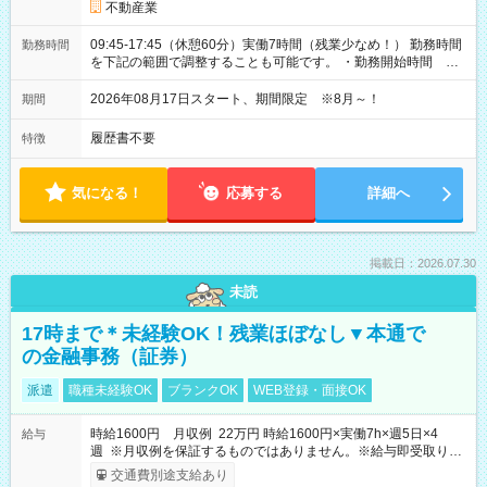
不動産業
09:45-17:45（休憩60分）実働7時間（残業少なめ！） 勤務時間
勤務時間
を下記の範囲で調整することも可能です。 ・勤務開始時間
09:45～12:30 ・勤務終了時間 15:45～18:30 ・実働 05:00～
07:45
2026年08月17日スタート、期間限定 ※8月～！
期間
履歴書不要
特徴
気になる！
応募する
詳細へ
掲載日：2026.07.30
未読
17時まで＊未経験OK！残業ほぼなし▼本通で
の金融事務（証券）
派遣
職種未経験OK
ブランクOK
WEB登録・面接OK
時給1600円 月収例 22万円 時給1600円×実働7h×週5日×4
給与
週 ※月収例を保証するものではありません。※給与即受取りサ
ービス利用可（利用条件有）
交通費別途支給あり