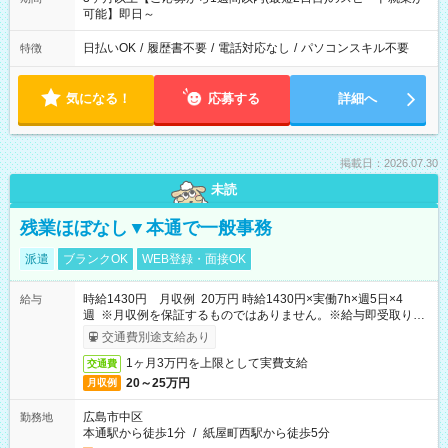
可能】即日～
日払いOK
/
履歴書不要
/
電話対応なし
/
パソコンスキル不要
特徴
気になる！
応募する
詳細へ
掲載日：2026.07.30
未読
残業ほぼなし▼本通で一般事務
派遣
ブランクOK
WEB登録・面接OK
時給1430円 月収例 20万円 時給1430円×実働7h×週5日×4
給与
週 ※月収例を保証するものではありません。※給与即受取りサ
ービス利用可（利用条件有）
交通費別途支給あり
1ヶ月3万円を上限として実費支給
交通費
20～25万円
月収例
広島市中区
勤務地
本通駅から徒歩1分
/
紙屋町西駅から徒歩5分