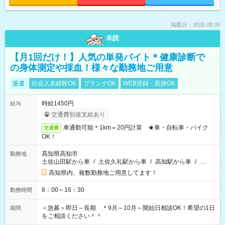
掲載日：2026.08.05
未読
【月1回だけ！】人気の単発バイト＊健康診断で
の身体測定や採血！様々な勤務地ご用意
派遣
社会人未経験OK
ブランクOK
WEB登録・面接OK
時給1450円
給与
交通費別途支給あり
車通勤可能＊1km＝20円計算 ★車・自転車・バイク
交通費
OK！
高知県高知市
勤務地
土佐山田駅から車
/
土佐久礼駅から車
/
高知駅から車
/
…
高知県内、複数勤務地ご用意してます！
8：00～16：30
勤務時間
＜急募＞即日～長期 ＊9月～10月～開始日相談OK！希望の1日
期間
をご相談ください＾＾