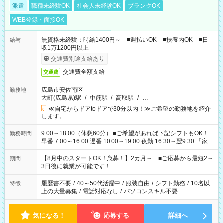
派遣
職種未経験OK
社会人未経験OK
ブランクOK
WEB登録・面接OK
無資格未経験：時給1400円～ ■週払いOK ■扶養内OK ■日
給与
収1万1200円以上
交通費別途支給あり
交通費全額支給
交通費
広島市安佐南区
勤務地
大町(広島県)駅
/
中筋駅
/
高取駅
/
…
≪自宅からドアtoドアで30分以内！≫ご希望の勤務地を紹介
します。
9:00～18:00（休憩60分） ■ご希望があれば下記シフトもOK！
勤務時間
早番 7:00～16:00 遅番 10:00～19:00 夜勤 16:30～翌9:30 「家族
と休みを合わせたい」 「余裕を持って夕飯の準備がしたい」
「できれば残業はしたくない」 など、ご希望を教えてください
【8月中のスタートOK！急募！】2カ月～ ■ご応募から最短2～
期間
ね。 ※Wワーク希望の方へ 今ご覧のお仕事で希望する勤務時間
3日後に就業が可能です！
と、もう1つのお仕事の勤務時間。 合計で週40時間を超える場
合は応募できません。
履歴書不要
/
40～50代活躍中
/
服装自由
/
シフト勤務
/
10名以
特徴
上の大量募集
/
電話対応なし
/
パソコンスキル不要
気になる！
応募する
詳細へ