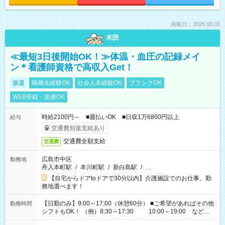
掲載日：2026.08.03
未読
≪最短3日後開始OK！≫体温・血圧の記録メイ
ン＊看護師資格で高収入Get！
派遣
職種未経験OK
社会人未経験OK
ブランクOK
WEB登録・面接OK
時給2100円～ ■週払いOK ■日収1万6800円以上
給与
交通費別途支給あり
交通費全額支給
交通費
広島市中区
勤務地
舟入本町駅
/
本川町駅
/
新白島駅
/
…
【自宅からドアtoドアで30分以内】介護施設でのお仕事。勤
務地選べます！
【日勤のみ】9:00～17:00（休憩60分） ■ご希望があればその他
勤務時間
シフトもOK！ （例）8:30～17:30 10:00～19:00 など
「家族とお休みを合わせたい」 「できれば残業はしたくない」