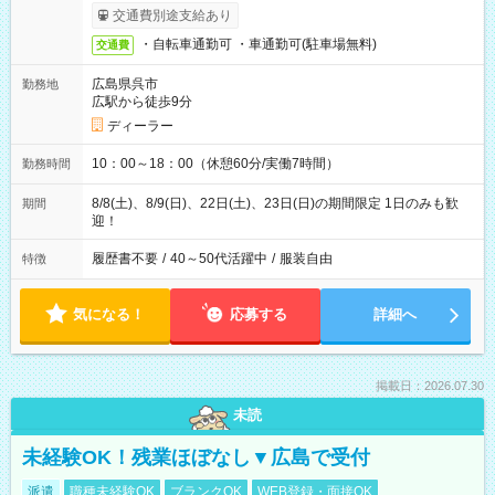
交通費別途支給あり
・自転車通勤可 ・車通勤可(駐車場無料)
交通費
広島県呉市
勤務地
広駅から徒歩9分
ディーラー
10：00～18：00（休憩60分/実働7時間）
勤務時間
8/8(土)、8/9(日)、22日(土)、23日(日)の期間限定 1日のみも歓
期間
迎！
履歴書不要
/
40～50代活躍中
/
服装自由
特徴
気になる！
応募する
詳細へ
掲載日：2026.07.30
未読
未経験OK！残業ほぼなし▼広島で受付
派遣
職種未経験OK
ブランクOK
WEB登録・面接OK