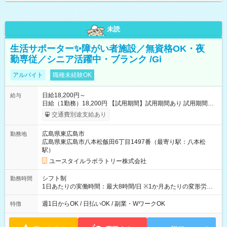
未読
生活サポーター✨障がい者施設／無資格OK・夜
勤専従／シニア活躍中・ブランク /Gi
アルバイト
職種未経験OK
日給18,200円～
給与
日給（1勤務）18,200円 【試用期間】試用期間あり 試用期間の
長さ：3ヶ月 雇用形態、給与は本採用時と同じです。
交通費別途支給あり
広島県東広島市
勤務地
広島県東広島市八本松飯田6丁目1497番（最寄り駅：八本松
駅）
ユースタイルラボラトリー株式会社
シフト制
勤務時間
1日あたりの実働時間：最大8時間/日 ※1か月あたりの変形労働
制（週平均40時間以内） 夜勤：17:00-翌09:00（休憩2時間）
週1日からOK / 日払いOK / 副業・WワークOK
特徴