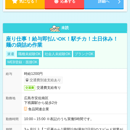
気になる！
応募する
詳細へ
未読
座り仕事！給与即払いOK！駅チカ！土日休み！
麺の袋詰め作業
派遣
職種未経験OK
社会人未経験OK
ブランクOK
WEB登録・面接OK
時給1200円
給与
交通費別途支給あり
交通費支給有り
交通費
広島市安佐南区
勤務地
下祇園駅から徒歩2分
食品関連企業
10:00～15:00 ※表記のうち実働5時間です。
勤務時間
3ヶ月以上【ご応募から1週間以内(最短2日目)のスピード就業が
期間