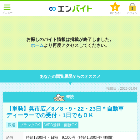
0
メニュー
気になる！
ログイン
お探しのバイト情報は掲載が終了しました。
ホーム
より再度アクセスしてください。
あなたの閲覧履歴からのオススメ
掲載日：2026.08.04
未読
【単発】呉市広／8／8・9・22・23日＊自動車
ディーラーでの受付・1日でもＯＫ
派遣
ブランクOK
WEB登録・面接OK
時給1300円 ・日額：9,100円（時給1,300円×7時間）
給与