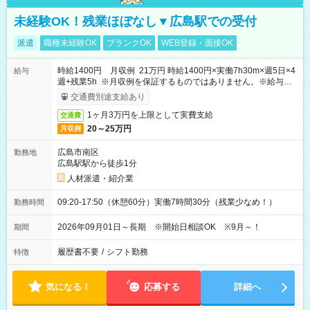
未経験OK！残業ほぼなし▼広島駅での受付
派遣
職種未経験OK
ブランクOK
WEB登録・面接OK
時給1400円 月収例 21万円 時給1400円×実働7h30m×週5日×4
給与
週+残業5h ※月収例を保証するものではありません。※給与即
受取りサービス利用可（利用条件有）
交通費別途支給あり
1ヶ月3万円を上限として実費支給
交通費
20～25万円
月収例
広島市南区
勤務地
広島駅駅から徒歩1分
人材派遣・紹介業
09:20-17:50（休憩60分）実働7時間30分（残業少なめ！）
勤務時間
2026年09月01日～長期 ※開始日相談OK ※9月～！
期間
履歴書不要
/
シフト勤務
特徴
気になる！
応募する
詳細へ