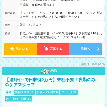
病院 ★勤務地選べます！
【シフト例】 07:00～16:00 09:00～18:00 17:00～09:00 ※ 上記
勤務時間
は一例です！その他シフトもご相談ください！
即日～2ヶ月以上
期間
日払いOK
/
履歴書不要
/
40～50代活躍中
/
シフト勤務
/
10名以
特徴
上の大量募集
/
電話対応なし
/
パソコンスキル不要
気になる！
応募する
詳細へ
掲載日：2026.07.30
未読
【週1日～で日収例2万円】来社不要！夜勤のみ
のケアスタッフ
派遣
職種未経験OK
社会人未経験OK
ブランクOK
WEB登録・面接OK