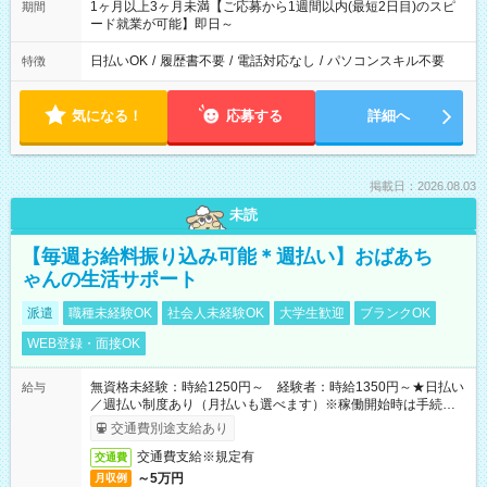
1ヶ月以上3ヶ月未満【ご応募から1週間以内(最短2日目)のスピ
期間
ード就業が可能】即日～
日払いOK
/
履歴書不要
/
電話対応なし
/
パソコンスキル不要
特徴
気になる！
応募する
詳細へ
掲載日：2026.08.03
未読
【毎週お給料振り込み可能＊週払い】おばあち
ゃんの生活サポート
派遣
職種未経験OK
社会人未経験OK
大学生歓迎
ブランクOK
WEB登録・面接OK
無資格未経験：時給1250円～ 経験者：時給1350円～★日払い
給与
／週払い制度あり（月払いも選べます）※稼働開始時は手続き完
了次第のお支払いとなります。
交通費別途支給あり
交通費支給※規定有
交通費
～5万円
月収例