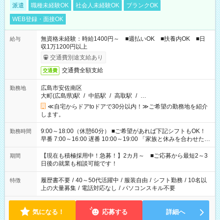
派遣
職種未経験OK
社会人未経験OK
ブランクOK
WEB登録・面接OK
無資格未経験：時給1400円～ ■週払いOK ■扶養内OK ■日
給与
収1万1200円以上
交通費別途支給あり
交通費全額支給
交通費
広島市安佐南区
勤務地
大町(広島県)駅
/
中筋駅
/
高取駅
/
…
≪自宅からドアtoドアで30分以内！≫ご希望の勤務地を紹介
します。
9:00～18:00（休憩60分） ■ご希望があれば下記シフトもOK！
勤務時間
早番 7:00～16:00 遅番 10:00～19:00 「家族と休みを合わせた
い」 「余裕を持って夕飯の準備がしたい」 「できれば残業はし
たくない」 など、ご希望を教えてくださいね。 ※Wワーク希望
【現在も積極採用中！急募！】2カ月～ ■ご応募から最短2～3
期間
の方へ 今ご覧のお仕事で希望する勤務時間と、もう1つのお仕事
日後の就業も相談可能です！
の勤務時間。 合計で週40時間を超える場合は応募できません。
履歴書不要
/
40～50代活躍中
/
服装自由
/
シフト勤務
/
10名以
特徴
上の大量募集
/
電話対応なし
/
パソコンスキル不要
気になる！
応募する
詳細へ