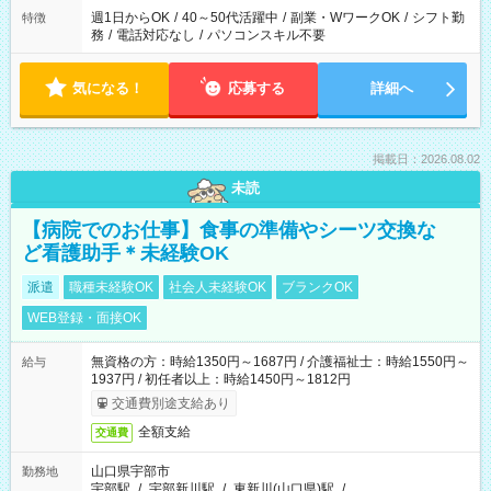
週1日からOK
/
40～50代活躍中
/
副業・WワークOK
/
シフト勤
特徴
務
/
電話対応なし
/
パソコンスキル不要
気になる！
応募する
詳細へ
掲載日：2026.08.02
未読
【病院でのお仕事】食事の準備やシーツ交換な
ど看護助手＊未経験OK
派遣
職種未経験OK
社会人未経験OK
ブランクOK
WEB登録・面接OK
無資格の方：時給1350円～1687円 / 介護福祉士：時給1550円～
給与
1937円 / 初任者以上：時給1450円～1812円
交通費別途支給あり
全額支給
交通費
山口県宇部市
勤務地
宇部駅
/
宇部新川駅
/
東新川(山口県)駅
/
…