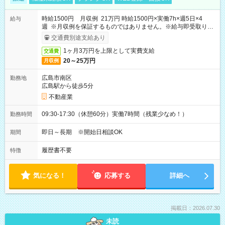
時給1500円 月収例 21万円 時給1500円×実働7h×週5日×4
給与
週 ※月収例を保証するものではありません。※給与即受取りサ
ービス利用可（利用条件有）
交通費別途支給あり
1ヶ月3万円を上限として実費支給
交通費
20～25万円
月収例
広島市南区
勤務地
広島駅から徒歩5分
不動産業
09:30-17:30（休憩60分）実働7時間（残業少なめ！）
勤務時間
即日～長期 ※開始日相談OK
期間
履歴書不要
特徴
気になる！
応募する
詳細へ
掲載日：2026.07.30
未読