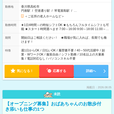
香川県高松市
勤務地
円座駅
/
空港通り駅
/
琴電屋島駅
/
…
＜ご近所の老人ホームなど＞
★1日4時間～の時短シフトOK ★もちろんフルタイムシフトも可
勤務時間
能 ★スタート時間選べます 7:00～16:00 9:00～18:00 11:00～
20:00 など 残業なし！ ※Wワークの場合、他のお仕事と合わせ
週40時間超の就業はご案内できません ※法令に基づき、週20時
開始日はご相談ください！ ★職場が気に入れば、長期でも働
期間
間以上勤務は社会保険への加入対象となります ※労働者派遣法
けます！
（日雇い派遣の原則禁止）により、短時間・短期間の就業はご
案内が難しい場合があります
週1日からOK
/
日払いOK
/
履歴書不要
/
40～50代活躍中
/
副
特徴
業・WワークOK
/
服装自由
/
シフト勤務
/
10名以上の大量募
集
/
電話対応なし
/
パソコンスキル不要
気になる！
応募する
詳細へ
掲載日：2026.08.05
未読
【オープニング募集】おばあちゃんのお散歩付
き添いも仕事の1つ