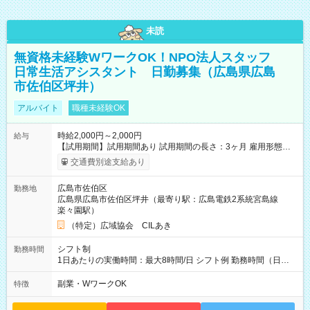
未読
無資格未経験WワークOK！NPO法人スタッフ
日常生活アシスタント 日勤募集（広島県広島
市佐伯区坪井）
アルバイト
職種未経験OK
時給2,000円～2,000円
給与
【試用期間】試用期間あり 試用期間の長さ：3ヶ月 雇用形態、
給与は本採用時と同じです。
交通費別途支給あり
広島市佐伯区
勤務地
広島県広島市佐伯区坪井（最寄り駅：広島電鉄2系統宮島線
楽々園駅）
（特定）広域協会 CILあき
シフト制
勤務時間
1日あたりの実働時間：最大8時間/日 シフト例 勤務時間（日
勤）・8時～18時 （実働時間8時間 待機休憩2時間）（日勤1回
あたりの給与 2万円）
副業・WワークOK
特徴