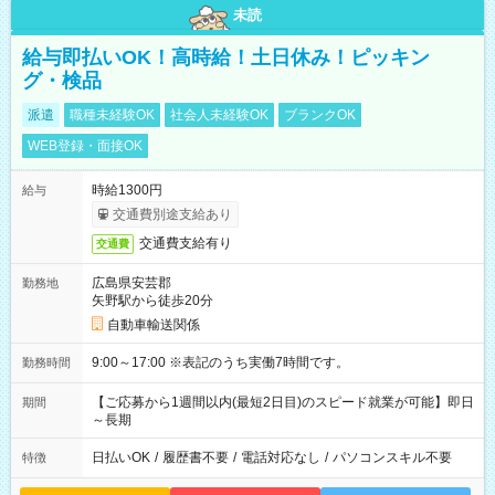
未読
給与即払いOK！高時給！土日休み！ピッキン
グ・検品
派遣
職種未経験OK
社会人未経験OK
ブランクOK
WEB登録・面接OK
時給1300円
給与
交通費別途支給あり
交通費支給有り
交通費
広島県安芸郡
勤務地
矢野駅から徒歩20分
自動車輸送関係
9:00～17:00 ※表記のうち実働7時間です。
勤務時間
【ご応募から1週間以内(最短2日目)のスピード就業が可能】即日
期間
～長期
日払いOK
/
履歴書不要
/
電話対応なし
/
パソコンスキル不要
特徴