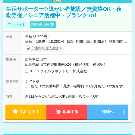
生活サポーター✨障がい者施設／無資格OK・夜
勤専従／シニア活躍中・ブランク /Gi
アルバイト
職種未経験OK
日給18,200円～
給与
日給（1勤務）18,200円 【試用期間】試用期間あり 試用期間の
長さ：3ヶ月 雇用形態、給与は本採用時と同じです。
交通費別途支給あり
広島県福山市
勤務地
広島県福山市神辺町川南524（最寄り駅：神辺駅）
ユースタイルラボラトリー株式会社
シフト制
勤務時間
1日あたりの実働時間：最大8時間/日 ※1か月あたりの変形労働
制（週平均40時間以内） 夜勤：17:00-翌09:00（休憩2時間）
週1日からOK / 日払いOK / 副業・WワークOK
特徴
気になる！
応募する
詳細へ