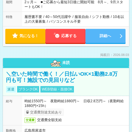
など、あなたのご希望に沿ったお仕事をご紹介します！ ※Wワ
2ヶ月～ ■ご応募から最短3日後に開始可能 8月～、9月スタ
期間
ーク希望の方へ 今ご覧のお仕事で希望する勤務時間と、もう1つ
ートもOK！
のお仕事の勤務時間。 合計で週40時間を超える場合は応募でき
ません
履歴書不要
/
40～50代活躍中
/
服装自由
/
シフト勤務
/
10名以
特徴
上の大量募集
/
パソコンスキル不要
気になる！
応募する
詳細へ
掲載日：2026.08.03
未読
＼空いた時間で働く！／日払いOK×1勤務2.8万
円も可！施設での見回りなど
派遣
ブランクOK
WEB登録・面接OK
時給1550円～ 夜勤時給1880円～ 日収2.8万円～（夜勤時給
給与
1880円×15h）
交通費別途支給あり
交通費全額支給
交通費
広島県尾道市
勤務地