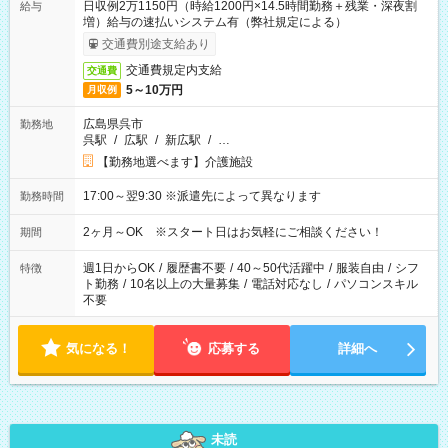
日収例2万1150円（時給1200円×14.5時間勤務＋残業・深夜割
給与
増）給与の速払いシステム有（弊社規定による）
交通費別途支給あり
交通費規定内支給
交通費
5～10万円
月収例
広島県呉市
勤務地
呉駅
/
広駅
/
新広駅
/
…
【勤務地選べます】介護施設
17:00～翌9:30 ※派遣先によって異なります
勤務時間
2ヶ月～OK ※スタート日はお気軽にご相談ください！
期間
週1日からOK
/
履歴書不要
/
40～50代活躍中
/
服装自由
/
シフ
特徴
ト勤務
/
10名以上の大量募集
/
電話対応なし
/
パソコンスキル
不要
気になる！
応募する
詳細へ
未読