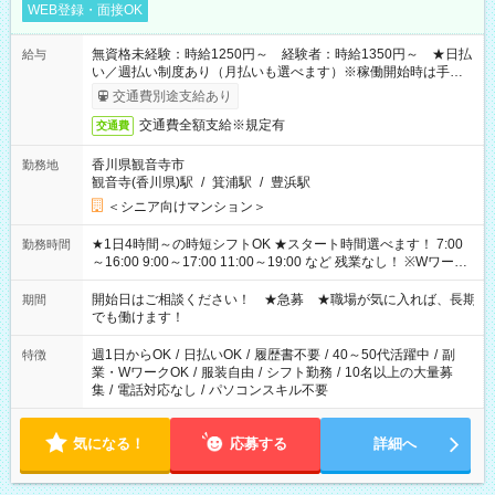
WEB登録・面接OK
無資格未経験：時給1250円～ 経験者：時給1350円～ ★日払
給与
い／週払い制度あり（月払いも選べます）※稼働開始時は手続き
完了次第のお支払いとなります。
交通費別途支給あり
交通費全額支給※規定有
交通費
香川県観音寺市
勤務地
観音寺(香川県)駅
/
箕浦駅
/
豊浜駅
＜シニア向けマンション＞
★1日4時間～の時短シフトOK ★スタート時間選べます！ 7:00
勤務時間
～16:00 9:00～17:00 11:00～19:00 など 残業なし！ ※Wワーク
の場合、他のお仕事と合わせ週40時間超の就業はご案内できま
せん ※法令に基づき、週20時間以上勤務は社会保険への加入対
開始日はご相談ください！ ★急募 ★職場が気に入れば、長期
期間
象となります ※労働者派遣法（日雇い派遣の原則禁止）によ
でも働けます！
り、短時間・短期間の就業はご案内が難しい場合があります
週1日からOK
/
日払いOK
/
履歴書不要
/
40～50代活躍中
/
副
特徴
業・WワークOK
/
服装自由
/
シフト勤務
/
10名以上の大量募
集
/
電話対応なし
/
パソコンスキル不要
気になる！
応募する
詳細へ