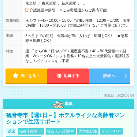
尾道駅
/
東尾道駅
/
新尾道駅
/
…
介護施設や病院 ※ご自宅近辺からご案内可能
≪シフト例≫ 10:00～15:00（実働5時間） 12:00～17:00（実働
勤務時間
5時間） 17:00～翌10:00（実働15時間）など ご希望に応じて、
働く時間は調整できます！ お気軽に担当へ相談ください！
3ヵ月までの短期 ※職場が気に入れば、長期もOK！ ★急募！
期間
即日勤務もOK！
週1日からOK
/
日払いOK
/
履歴書不要
/
40～50代活躍中
/
副
特徴
業・WワークOK
/
シフト勤務
/
10名以上の大量募集
/
電話対応
なし
/
パソコンスキル不要
気になる！
応募する
詳細へ
掲載日：2026.08.04
未読
観音寺市【週1日～】ホテルライクな高齢者マン
ションで生活サポート
派遣
職種未経験OK
社会人未経験OK
大学生歓迎
ブランクOK