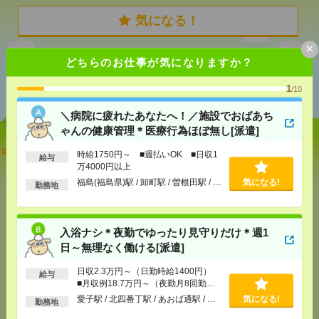
気になる！
×
どちらのお仕事が気になりますか？
あなたの閲覧履歴からの
おすすめ
1
/10
＼病院に疲れたあなたへ！／施設でおばあち
ゃんの健康管理＊医療行為ほぼ無し[派遣]
＼病院に疲れたあなたへ！／施設でおばあちゃんの
時給1750円～ ■週払いOK ■日収1
給与
健康管理＊医療行為ほぼ無し[派遣]
万4000円以上
福島(福島県)駅 / 卸町駅 / 曽根田駅 / …
気になる!
勤務地
[給 与]
時給1750円～ ■週払いOK ■日収1万
4000円以上
[交通費]
交通費全額支給
気になる！
[勤務地]
福島(福島県)駅
/
卸町駅
/
曽根田駅
/
…
入浴ナシ＊夜勤でゆったり見守りだけ＊週1
日～無理なく働ける[派遣]
入浴ナシ＊夜勤でゆったり見守りだけ＊週1日～無理
日収2.3万円～（日勤時給1400円）
給与
なく働ける[派遣]
■月収例18.7万円～（夜勤月8回勤務
の場合）
愛子駅 / 北四番丁駅 / あおば通駅 / …
気になる!
勤務地
[給 与]
日収2.3万円～（日勤時給1400円） ■月
収例18.7万円～（夜勤月8回勤務の場合）