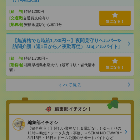
[給 与]
時給1200円
[交通費]
交通費支給有り
気になる！
[勤務地]
安積永盛駅から車11分
【無資格でも時給1,730円～】夜間見守りヘルパー✨
訪問介護（週1日から／夜勤専従） /Jb[アルバイト]
[給 与]
時給1,730円～
[勤務地]
福島県福島市泉大仏（最寄り駅：岩代清水
気になる！
駅）
すべて見る
編集部イチオシ
【完全在宅！】難しい業務なし＆電話なし！ゆっくりの
11時～時短＊データ入力・事務、＜SEKAI NO OWARI＊
8月15日・16日＞ドーム公演のサポートバイトなど