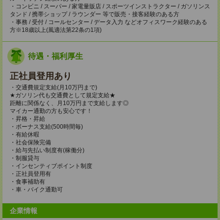
・コンビニ / スーパー / 家電量販店 / スポーツインストラクター / ガソリンス
タンド / 携帯ショップ / ラウンダー 等で販売・接客経験のある方
・事務 / 受付 / コールセンター / データ入力 などオフィスワーク経験のある
方※18歳以上(風適法第22条の1項)
待遇・福利厚生
正社員登用あり
・交通費規定支給(月10万円まで)
★ガソリン代も交通費として規定支給★
距離に関係なく、月10万円まで支給します◎
マイカー通勤の方も安心です！
・昇格・昇給
・ボーナス支給(500時間毎)
・有給休暇
・社会保険完備
・給与先払い制度有(稼働分)
・制服貸与
・インセンティブポイント制度
・正社員登用有
・食事補助有
・車・バイク通勤可
企業情報