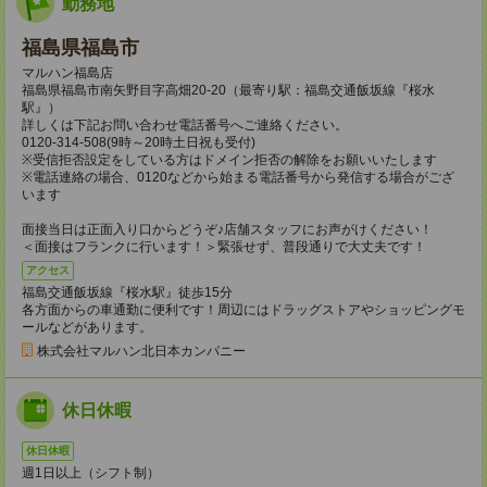
勤務地
福島県福島市
マルハン福島店
福島県福島市南矢野目字高畑20-20（最寄り駅：福島交通飯坂線『桜水
駅』）
詳しくは下記お問い合わせ電話番号へご連絡ください。
0120-314-508(9時～20時土日祝も受付)
※受信拒否設定をしている方はドメイン拒否の解除をお願いいたします
※電話連絡の場合、0120などから始まる電話番号から発信する場合がござ
います
面接当日は正面入り口からどうぞ♪店舗スタッフにお声がけください！
＜面接はフランクに行います！＞緊張せず、普段通りで大丈夫です！
アクセス
福島交通飯坂線『桜水駅』徒歩15分
各方面からの車通勤に便利です！周辺にはドラッグストアやショッピングモ
ールなどがあります。
株式会社マルハン北日本カンパニー
休日休暇
休日休暇
週1日以上（シフト制）