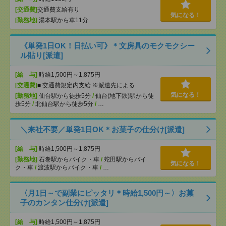
[交通費]
交通費支給有り
気になる！
[勤務地]
湯本駅から車11分
《単発1日OK！日払い可》＊文房具のモクモクシー
ル貼り[派遣]
[給 与]
時給1,500円～1,875円
[交通費]
■ 交通費規定内支給 ※派遣先による
気になる！
[勤務地]
仙台駅から徒歩5分
/
仙台(地下鉄)駅から徒
歩5分
/
北仙台駅から徒歩5分
/
…
＼来社不要／単発1日OK＊お菓子の仕分け[派遣]
[給 与]
時給1,500円～1,875円
[勤務地]
石巻駅からバイク・車
/
蛇田駅からバイ
気になる！
ク・車
/
渡波駅からバイク・車
/
…
〈月1日～で副業にピッタリ＊時給1,500円～〉お菓
子のカンタン仕分け[派遣]
[給 与]
時給1,500円～1,875円