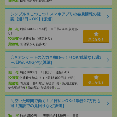
[勤務地]
南仙台駅から徒歩15分
シンプル＆こつこつ！スマホアプリの会員情報の確
認【週3日～OK】[派遣]
[給 与]
時給1400～1600円 ※日払いOK(規定あ
り)
[交通費]
交通費支給（規定あり）
気になる！
[勤務地]
仙台駅から徒歩3分
〇✕アンケートの入力＊朝ゆっくりOK/残業なし週3
～/日払いOK(^^)/[派遣]
[給 与]
時給1600円 ＊日払い・週払いOK
[交通費]
交通時支給あり（上限15,000円まで/月）
気になる！
[勤務地]
青葉通一番町駅から徒歩5分
/
あおば通駅
から徒歩7分
/
仙台駅から徒歩8分
/
…
＼空いた時間で働く！／日払いOK×1勤務2.7万円も
可！施設での見回りなど[派遣]
[給 与]
時給1500円～ 夜勤時給1820円～ 日収