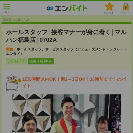
0
メニュー
気になる！
ログイン
掲載日 :2026
/
07
/
28
ホールスタッフ│接客マナーが身に着く│マル
ハン福島店│0702A
職種：
ホールスタッフ、サービススタッフ（アミューズメント・レジャー・
エンタメ）
アルバイト
職種未経験OK
1日5時間以内OK！週2～3日OK！16時前まで！のバ
イト