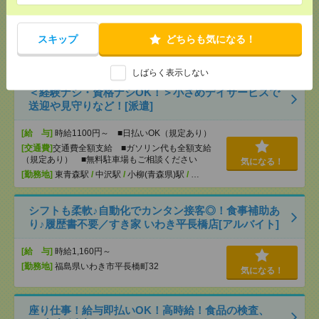
[交通費]
交通費全額支給 ■ガソリン代も全額支給
（規定あり） ■無料駐車場もご相談ください
気になる！
スキップ
どちらも気になる！
[月収例]
15～20万円
[勤務地]
愛子駅
/
北四番丁駅
/
あおば通駅
/
…
しばらく表示しない
＜経験ナシ・資格ナシOK！＞小さめデイサービスで
送迎や見守りなど！[派遣]
[給 与]
時給1100円～ ■日払いOK（規定あり）
[交通費]
交通費全額支給 ■ガソリン代も全額支給
（規定あり） ■無料駐車場もご相談ください
気になる！
[勤務地]
東青森駅
/
中沢駅
/
小柳(青森県)駅
/
…
シフトも柔軟♪自動化でカンタン接客◎！食事補助あ
り♪履歴書不要／すき家 いわき平長橋店[アルバイト]
[給 与]
時給1,160円～
[勤務地]
福島県いわき市平長橋町32
気になる！
座り仕事！給与即払いOK！高時給！食品の検査、