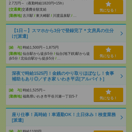
2.7万円～（夜勤時給1820円×15h）
[交通費]
交通費全額支給
気になる！
[勤務地]
古川駅
/
東大崎駅
/
川渡温泉駅
/
…
【1日～】スマホから3分で登録完了＊文房具の仕分
け[派遣]
[給 与]
時給1,500円～1,875円
[勤務地]
仙台駅から徒歩5分
/
仙台(地下鉄)駅から徒
気になる！
歩5分
/
北仙台駅から徒歩5分
/
…
深夜で時給1525円！金銭のやり取りほぼなし！食事
補助もあり◎／すき家 いわき平店[アルバイト]
[給 与]
時給1,525円～
[勤務地]
福島県いわき市平谷川瀬一丁目5-7
気になる！
座り仕事！高時給！車通勤OK！土日休み！検査業務
[派遣]
[給 与]
時給1100円