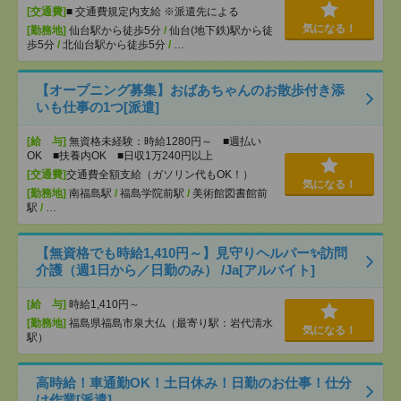
[交通費]
■ 交通費規定内支給 ※派遣先による
気になる！
[勤務地]
仙台駅から徒歩5分
/
仙台(地下鉄)駅から徒
歩5分
/
北仙台駅から徒歩5分
/
…
【オープニング募集】おばあちゃんのお散歩付き添
いも仕事の1つ[派遣]
[給 与]
無資格未経験：時給1280円～ ■週払い
OK ■扶養内OK ■日収1万240円以上
[交通費]
交通費全額支給（ガソリン代もOK！）
気になる！
[勤務地]
南福島駅
/
福島学院前駅
/
美術館図書館前
駅
/
…
【無資格でも時給1,410円～】見守りヘルパー✨訪問
介護（週1日から／日勤のみ） /Ja[アルバイト]
[給 与]
時給1,410円～
[勤務地]
福島県福島市泉大仏（最寄り駅：岩代清水
気になる！
駅）
高時給！車通勤OK！土日休み！日勤のお仕事！仕分
け作業[派遣]