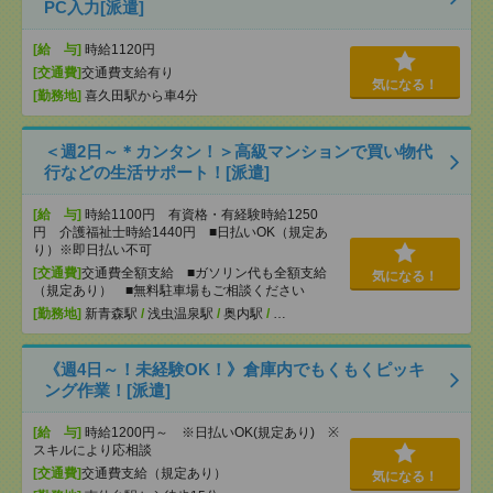
PC入力[派遣]
[給 与]
時給1120円
[交通費]
交通費支給有り
気になる！
[勤務地]
喜久田駅から車4分
＜週2日～＊カンタン！＞高級マンションで買い物代
行などの生活サポート！[派遣]
[給 与]
時給1100円 有資格・有経験時給1250
円 介護福祉士時給1440円 ■日払いOK（規定あ
り）※即日払い不可
[交通費]
交通費全額支給 ■ガソリン代も全額支給
気になる！
（規定あり） ■無料駐車場もご相談ください
[勤務地]
新青森駅
/
浅虫温泉駅
/
奥内駅
/
…
《週4日～！未経験OK！》倉庫内でもくもくピッキ
ング作業！[派遣]
[給 与]
時給1200円～ ※日払いOK(規定あり) ※
スキルにより応相談
[交通費]
交通費支給（規定あり）
気になる！