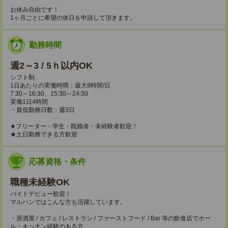
お休み自由です！
1ヶ月ごとに希望の休日を申請して頂きます。
勤務時間
週2～3 / 5ｈ以内OK
シフト制
1日あたりの実働時間：最大8時間/日
7:30～16:30、15:30～24:30
実働1日4時間
・最低勤務日数：週3日
★フリーター・学生・既婚者・未経験者歓迎！
★土日勤務できる方歓迎
応募資格・条件
職種未経験OK
バイトデビュー歓迎！
マルハンではこんな方も活躍しています。
・居酒屋 / カフェ / レストラン / ファーストフード / Bar 等の飲食店でホー
ル・キッチン経験のある方