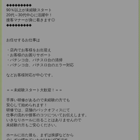
◆◆◆◆◆◆◆◆◆
90％以上が未経験スタート
20代～30代中心に活躍中！
接客マナーが身に着きます◎
◆◆◆◆◆◆◆◆◆
お任せするお仕事は
・店内でお客様をお出迎え
・お客様のお困りサポート
・パチンコ台、パチスロ台の清掃
・パチンコ台、パチスロ台のエラー対応
などお客様対応が中心です。
＝＝未経験スタート大歓迎！＝＝
手厚い研修があるので未経験の方でも
安心して始められます！
研修では、店舗のバックオフィスにて
仕事の流れや接客のコツについてお伝えします。
いきなりホールに出ることはありませんので
未経験の方もご安心ください。
ホールに出た後も、まずは挨拶などから
少しずつ慣れていただければOKです。