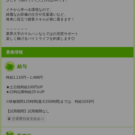
イチから学べる環境なので、
綺麗なお辞儀の仕方や言葉遣いなど、
将来に役立つ接客スキルが身に着きます！
～～～～～～
業界大手のマルハンならではの充実サポート
楽しく稼げるバイトライフを約束します◎
募集情報
給与
時給1,110円～1,488円
★土日祝時給100円UP
★22時以降時給25％UP
※研修期間125時間(最大250時間)までは、時給1033円
【試用期間】試用期間なし
交通費別途支給あり