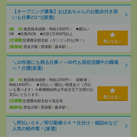
【オープニング募集】おばあちゃんのお散歩付き添
いも仕事の1つ[派遣]
[給 与]
無資格未経験：時給1300円～ ■週払い
OK ■扶養内OK ■日収1万400円以上
[交通費]
交通費全額支給（ガソリン代もOK！）
気になる！
[勤務地]
西金沢駅
/
西泉駅
/
森本駅
/
…
＼10年後にも残る仕事／～60代も現役活躍中の職場
へ＊介護[派遣]
[給 与]
無資格未経験：時給1350円～ 経験者：
時給1400円～ ★日払い／週払い制度あり（月払
いも選べます）※稼働開始時は手続き完了次第のお
支払いとなります。
気になる！
[交通費]
交通費全額支給※規定有
[勤務地]
西金沢駅
/
西泉駅
/
森本駅
/
…
＼即払いＯＫ／即日勤務ＯＫ＊仕分け・箱詰めなど
人気の軽作業！[派遣]