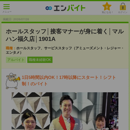
0
メニュー
気になる！
ログイン
掲載日 :2026
/
07
/
28
ホールスタッフ│接客マナーが身に着く│マル
ハン福久店│1901A
職種：
ホールスタッフ、サービススタッフ（アミューズメント・レジャー・
エンタメ）
アルバイト
職種未経験OK
1日5時間以内OK！17時以降にスタート！シフト
制！のバイト