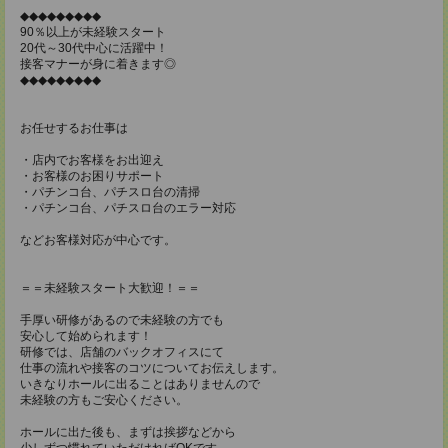
◆◆◆◆◆◆◆◆◆
90％以上が未経験スタート
20代～30代中心に活躍中！
接客マナーが身に着きます◎
◆◆◆◆◆◆◆◆◆
お任せするお仕事は
・店内でお客様をお出迎え
・お客様のお困りサポート
・パチンコ台、パチスロ台の清掃
・パチンコ台、パチスロ台のエラー対応
などお客様対応が中心です。
＝＝未経験スタート大歓迎！＝＝
手厚い研修があるので未経験の方でも
安心して始められます！
研修では、店舗のバックオフィスにて
仕事の流れや接客のコツについてお伝えします。
いきなりホールに出ることはありませんので
未経験の方もご安心ください。
ホールに出た後も、まずは挨拶などから
少しずつ慣れていただければOKです。