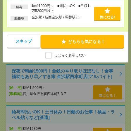
[交通費]
交通費全額支給
気になる！
時給1900円～ ■週払いOK ■日収1
給与
[勤務地]
金沢駅
/
新西金沢駅
/
馬替駅
/
…
万5200円以上
金沢駅 / 新西金沢駅 / 馬替駅 / …
気になる!
勤務地
＼病院に疲れたあなたへ！／施設でおばあちゃんの
健康管理＊医療行為ほぼ無し[派遣]
[給 与]
時給1900円～ ■週払いOK ■日収1万
スキップ
どちらも気になる！
5200円以上
[交通費]
交通費全額支給
気になる！
しばらく表示しない
[勤務地]
北鉄金沢駅
/
野町駅
/
大河端駅
/
…
深夜で時給1500円！金銭のやり取りほぼなし！食事
補助もあり◎／すき家 金沢駅西本町店[アルバイト]
[給 与]
時給1,500円～
[勤務地]
石川県金沢市駅西本町6-3-7
気になる！
給与即払いOK！土日休み！日勤のお仕事！検品・ラ
ベル貼りなど[派遣]
[給 与]
時給1230円