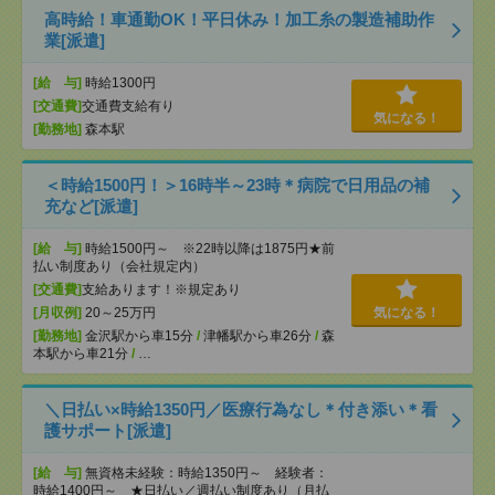
高時給！車通勤OK！平日休み！加工糸の製造補助作
業[派遣]
[給 与]
時給1300円
[交通費]
交通費支給有り
気になる！
[勤務地]
森本駅
＜時給1500円！＞16時半～23時＊病院で日用品の補
充など[派遣]
[給 与]
時給1500円～ ※22時以降は1875円★前
払い制度あり（会社規定内）
[交通費]
支給あります！※規定あり
[月収例]
20～25万円
気になる！
[勤務地]
金沢駅から車15分
/
津幡駅から車26分
/
森
本駅から車21分
/
…
＼日払い×時給1350円／医療行為なし＊付き添い＊看
護サポート[派遣]
[給 与]
無資格未経験：時給1350円～ 経験者：
時給1400円～ ★日払い／週払い制度あり（月払