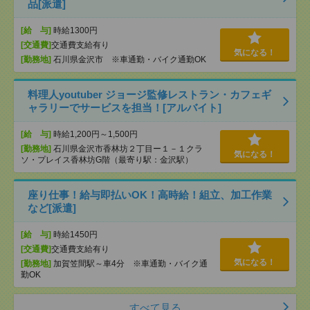
品[派遣]
[給 与]
時給1300円
[交通費]
交通費支給有り
気になる！
[勤務地]
石川県金沢市 ※車通勤・バイク通勤OK
料理人youtuber ジョージ監修レストラン・カフェギ
ャラリーでサービスを担当！[アルバイト]
[給 与]
時給1,200円～1,500円
[勤務地]
石川県金沢市香林坊２丁目ー１－１クラ
気になる！
ソ・プレイス香林坊G階（最寄り駅：金沢駅）
座り仕事！給与即払いOK！高時給！組立、加工作業
など[派遣]
[給 与]
時給1450円
[交通費]
交通費支給有り
気になる！
[勤務地]
加賀笠間駅～車4分 ※車通勤・バイク通
勤OK
すべて見る