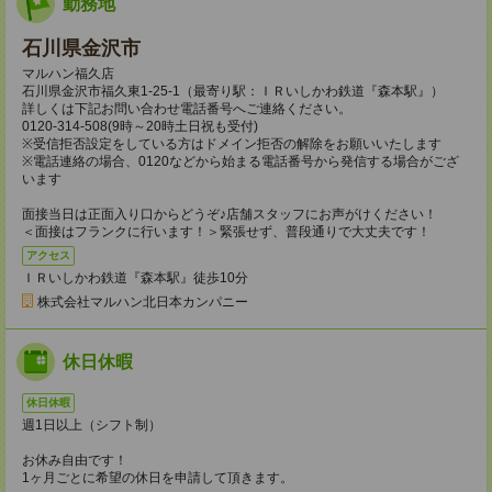
勤務地
石川県金沢市
マルハン福久店
石川県金沢市福久東1-25-1（最寄り駅：ＩＲいしかわ鉄道『森本駅』）
詳しくは下記お問い合わせ電話番号へご連絡ください。
0120-314-508(9時～20時土日祝も受付)
※受信拒否設定をしている方はドメイン拒否の解除をお願いいたします
※電話連絡の場合、0120などから始まる電話番号から発信する場合がござ
います
面接当日は正面入り口からどうぞ♪店舗スタッフにお声がけください！
＜面接はフランクに行います！＞緊張せず、普段通りで大丈夫です！
アクセス
ＩＲいしかわ鉄道『森本駅』徒歩10分
株式会社マルハン北日本カンパニー
休日休暇
休日休暇
週1日以上（シフト制）
お休み自由です！
1ヶ月ごとに希望の休日を申請して頂きます。