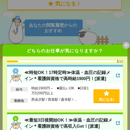
気になる！
あなたの閲覧履歴からの
おすすめ
×
どちらのお仕事が気になりますか？
≪時短OK！17時定時≫体温・血圧の記録メイン＊看
護師資格で高時給1900円！[派遣]
1
/10
≪時短OK！17時定時≫体温・血圧の記録メ
[給 与]
時給1900円～ ■週払いOK ■日収1万
5200円以上
イン＊看護師資格で高時給1900円！[派遣]
[交通費]
交通費全額支給
気になる！
時給1900円～ ■週払いOK ■日収1
[勤務地]
西金沢駅
/
西泉駅
/
森本駅
/
…
給与
万5200円以上
西金沢駅 / 西泉駅 / 森本駅 / …
気になる!
勤務地
≪最短3日後開始OK！≫体温・血圧の記録メイン＊
看護師資格で高収入Get！[派遣]
≪最短3日後開始OK！≫体温・血圧の記録メ
[給 与]
時給1900円～ ■週払いOK ■日収1万
5200円以上
イン＊看護師資格で高収入Get！[派遣]