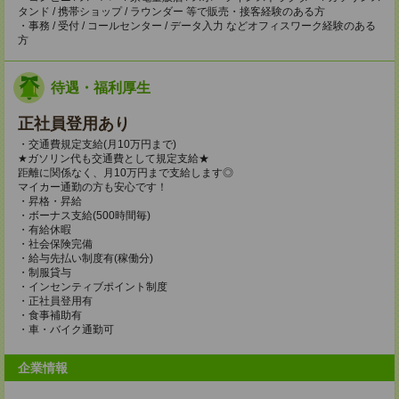
タンド / 携帯ショップ / ラウンダー 等で販売・接客経験のある方
・事務 / 受付 / コールセンター / データ入力 などオフィスワーク経験のある
方
待遇・福利厚生
正社員登用あり
・交通費規定支給(月10万円まで)
★ガソリン代も交通費として規定支給★
距離に関係なく、月10万円まで支給します◎
マイカー通勤の方も安心です！
・昇格・昇給
・ボーナス支給(500時間毎)
・有給休暇
・社会保険完備
・給与先払い制度有(稼働分)
・制服貸与
・インセンティブポイント制度
・正社員登用有
・食事補助有
・車・バイク通勤可
企業情報