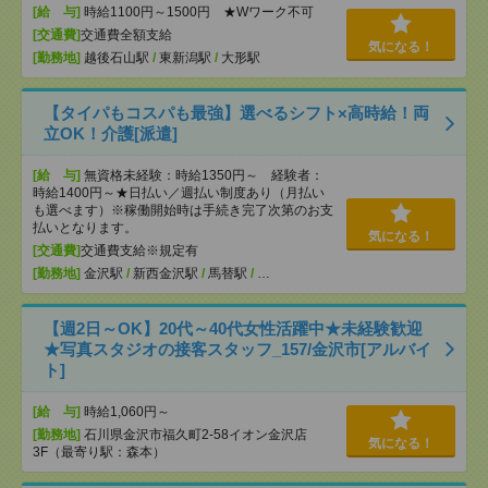
[給 与]
時給1100円～1500円 ★Wワーク不可
[交通費]
交通費全額支給
気になる！
[勤務地]
越後石山駅
/
東新潟駅
/
大形駅
【タイパもコスパも最強】選べるシフト×高時給！両
立OK！介護[派遣]
[給 与]
無資格未経験：時給1350円～ 経験者：
時給1400円～★日払い／週払い制度あり（月払い
も選べます）※稼働開始時は手続き完了次第のお支
払いとなります。
気になる！
[交通費]
交通費支給※規定有
[勤務地]
金沢駅
/
新西金沢駅
/
馬替駅
/
…
【週2日～OK】20代～40代女性活躍中★未経験歓迎
★写真スタジオの接客スタッフ_157/金沢市[アルバイ
ト]
[給 与]
時給1,060円～
[勤務地]
石川県金沢市福久町2-58イオン金沢店
気になる！
3F（最寄り駅：森本）