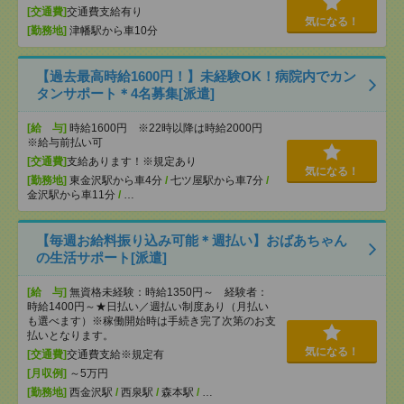
[交通費]
交通費支給有り
気になる！
[勤務地]
津幡駅から車10分
【過去最高時給1600円！】未経験OK！病院内でカン
タンサポート＊4名募集[派遣]
[給 与]
時給1600円 ※22時以降は時給2000円
※給与前払い可
[交通費]
支給あります！※規定あり
気になる！
[勤務地]
東金沢駅から車4分
/
七ツ屋駅から車7分
/
金沢駅から車11分
/
…
【毎週お給料振り込み可能＊週払い】おばあちゃん
の生活サポート[派遣]
[給 与]
無資格未経験：時給1350円～ 経験者：
時給1400円～★日払い／週払い制度あり（月払い
も選べます）※稼働開始時は手続き完了次第のお支
払いとなります。
気になる！
[交通費]
交通費支給※規定有
[月収例]
～5万円
[勤務地]
西金沢駅
/
西泉駅
/
森本駅
/
…