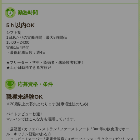
勤務時間
5ｈ以内OK
シフト制
1日あたりの実働時間：最大8時間/日
15:00～24:00
実働1日4時間
・最低勤務日数：週4日
★フリーター・学生・既婚者・未経験者歓迎！
★土か日勤務できる方歓迎
応募資格・条件
職種未経験OK
※20歳以上の募集となります(健康増進法のため)
バイトデビュー歓迎！
マルハンではこんな方も活躍しています。
・居酒屋 / カフェ / レストラン / ファーストフード / Bar 等の飲食店でホー
ル・キッチン経験のある方
・コンビニ / スーパー / 家電量販店 / スポーツインストラクター / ガソリンス