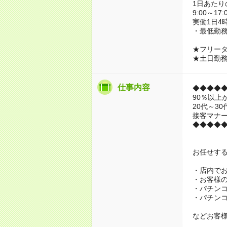
1日あたり
9:00～17:
実働1日4
・最低勤務
★フリー
★土日勤
仕事内容
◆◆◆◆
90％以上
20代～3
接客マナ
◆◆◆◆
お任せす
・店内で
・お客様
・パチン
・パチン
などお客