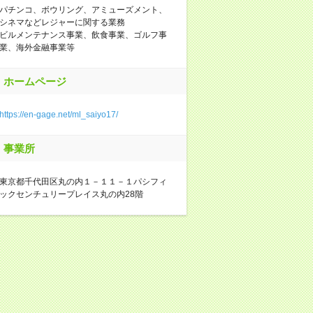
パチンコ、ボウリング、アミューズメント、
シネマなどレジャーに関する業務
ビルメンテナンス事業、飲食事業、ゴルフ事
業、海外金融事業等
ホームページ
https://en-gage.net/ml_saiyo17/
事業所
東京都千代田区丸の内１－１１－１パシフィ
ックセンチュリープレイス丸の内28階