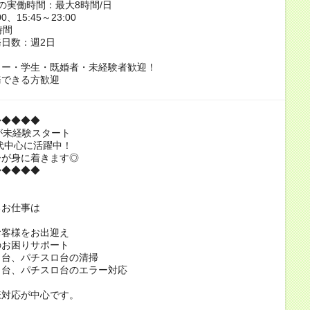
の実働時間：最大8時間/日
00、15:45～23:00
時間
日数：週2日
ター・学生・既婚者・未経験者歓迎！
務できる方歓迎
◆◆◆◆◆
が未経験スタート
0代中心に活躍中！
ーが身に着きます◎
◆◆◆◆◆
るお仕事は
お客様をお出迎え
のお困りサポート
コ台、パチスロ台の清掃
コ台、パチスロ台のエラー対応
様対応が中心です。