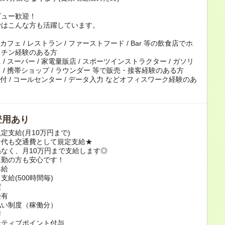
ビュー歓迎！
ではこんな方も活躍しています。
 カフェ / レストラン / ファーストフード / Bar 等の飲食店でホ
ッチン経験のある方
/ スーパー / 家電量販店 / スポーツインストラクター / ガソリ
 / 携帯ショップ / ラウンダー 等で販売・接客経験のある方
 受付 / コールセンター / データ入力 などオフィスワーク経験のあ
登用あり
定支給(月10万円まで)
ン代も交通費として規定支給★
なく、月10万円まで支給します◎
通勤の方も安心です！
昇給
支給(500時間毎)
暇
険有
払い制度（稼働分）
与
ンティブポイント付与