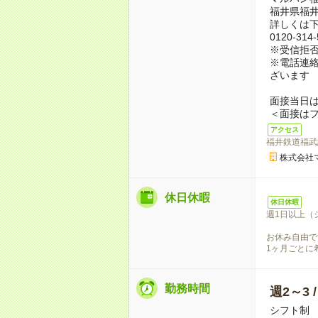
福井県福井
詳しくは
0120-31
※受信拒
※電話連絡
ざいます
面接当日
＜面接は
アクセス
福井鉄道福武
株式会社
休日休暇
休日休暇
週1日以上（
お休み自由で
1ヶ月ごとに
勤務時間
週2～3 
シフト制