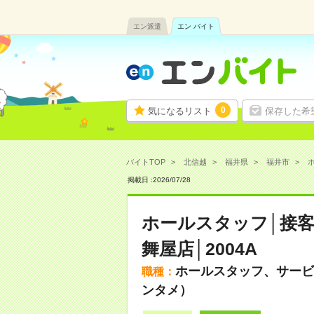
エン派遣
エン バイト
0
気になるリスト
保存した希
バイトTOP
北信越
福井県
福井市
ホ
掲載日 :
2026
/
07
/
28
ホールスタッフ│接
舞屋店│2004A
ホールスタッフ、サービ
職種：
ンタメ）