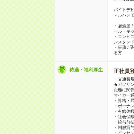
バイトデ
マルハン
・居酒屋 /
ール・キ
・コンビニ 
ンスタンド
・事務 /
る方
待遇・福利厚生
正社員
・交通費規
★ガソリ
距離に関係
マイカー
・昇格・
・ボーナス
・有給休
・社会保
・給与前
・制服貸
・インセ