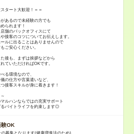
験スタート大歓迎！＝＝
修があるので未経験の方でも
始められます！
、店舗のバックオフィスにて
れや接客のコツについてお伝えします。
ホールに出ることはありませんので
方もご安心ください。
出た後も、まずは挨拶などから
れていただければOKです。
学べる環境なので、
辞儀の仕方や言葉遣いなど、
立つ接客スキルが身に着きます！
～～
のマルハンならではの充実サポート
げるバイトライフを約束します◎
験OK
上の募集となります(健康増進法のため)