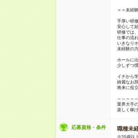
＝＝未経
手厚い研
安心して
研修では
仕事の流
いきなり
未経験の
ホールに
少しずつ慣
イチから
綺麗なお
将来に役
～～～～
業界大手
楽しく稼
応募資格・条件
職種未経
※20歳以