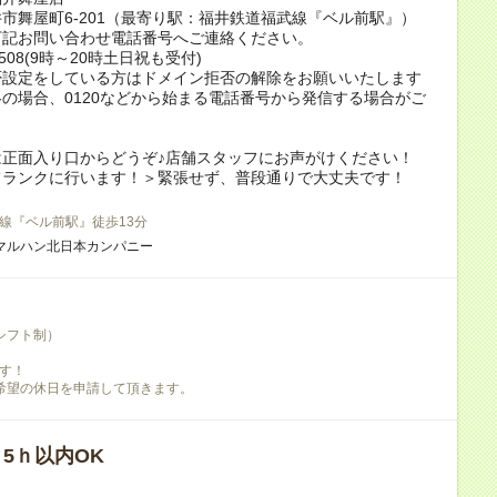
市舞屋町6-201（最寄り駅：福井鉄道福武線『ベル前駅』）
下記お問い合わせ電話番号へご連絡ください。
4-508(9時～20時土日祝も受付)
否設定をしている方はドメイン拒否の解除をお願いいたします
の場合、0120などから始まる電話番号から発信する場合がご
は正面入り口からどうぞ♪店舗スタッフにお声がけください！
フランクに行います！＞緊張せず、普段通りで大丈夫です！
線『ベル前駅』徒歩13分
マルハン北日本カンパニー
シフト制）
す！
希望の休日を申請して頂きます。
/ 5ｈ以内OK