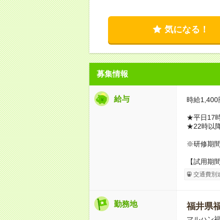
気になる！
募集情報
給与
時給1,400
★平日17
★22時以
※研修期間1
【試用期
交通費別
勤務地
福井県
マルハン