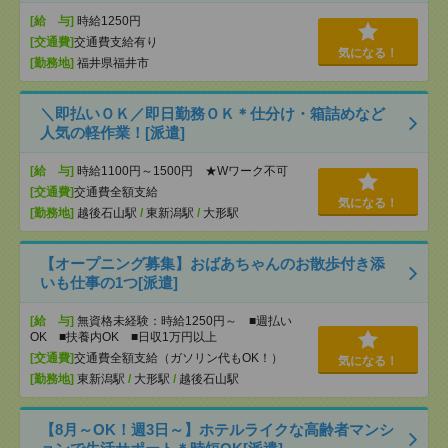
[給 与]
時給1250円
[交通費]
交通費支給有り
気になる！
[勤務地]
福井県福井市
＼即払いＯＫ／即日勤務ＯＫ＊仕分け・箱詰めなど
人気の軽作業！[派遣]
[給 与]
時給1100円～1500円 ★Wワーク不可
[交通費]
交通費全額支給
気になる！
[勤務地]
越後石山駅
/
東新潟駅
/
大形駅
【オープニング募集】おばあちゃんのお散歩付き添
いも仕事の1つ[派遣]
[給 与]
無資格未経験：時給1250円～ ■週払い
OK ■扶養内OK ■日収1万円以上
[交通費]
交通費全額支給（ガソリン代もOK！）
気になる！
[勤務地]
東新潟駅
/
大形駅
/
越後石山駅
【8月～OK！週3日～】ホテルライクな高齢者マンシ