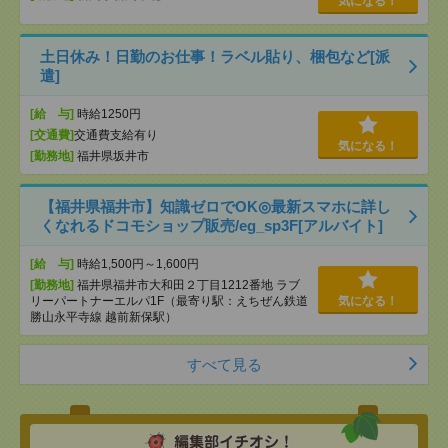
気になる！
土日休み！日勤のお仕事！ラベル貼り、梱包など[派
遣]
[給 与]
時給1250円
[交通費]
交通費支給有り
気になる！
[勤務地]
福井県坂井市
【福井県福井市】知識ゼロでOK◎最新スマホに詳し
くなれるドコモショップ販売/eg_sp3F[アルバイト]
[給 与]
時給1,500円～1,600円
[勤務地]
福井県福井市大和田２丁目1212番地 ラブ
リーパートナーエルパ1F（最寄り駅：えちぜん鉄道
気になる！
勝山永平寺線 越前新保駅）
すべて見る