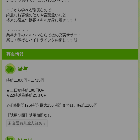
イチから学べる環境なので、
綺麗なお辞儀の仕方や言葉遣いなど、
将来に役立つ接客スキルが身に着きます！
～～～～～～
業界大手のマルハンならではの充実サポート
楽しく稼げるバイトライフを約束します◎
募集情報
給与
時給1,300円～1,725円
★土日祝時給100円UP
★22時以降時給25％UP
※研修期間125時間(最大250時間)までは、時給1200円
【試用期間】試用期間なし
交通費別途支給あり