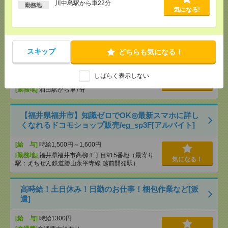
[交通費]
交通費規定内支給
川中島駅から車22分
勤務地
気になる！
気になる!
[勤務地]
川中島駅から車22分
【経験者向けマイスターワーク！】ジェネリック医
薬品の品質保証/日払いOK[派遣]
スキップ
どちらも気になる！
[給 与]
時給1500～1550円
しばらく表示しない
[交通費]
交通費規定内支給
気になる！
[勤務地]
油田駅から車7分
【福井県福井市】知識ゼロでOK◎最新スマホに詳し
くなれるドコモショップ販売/eg_sp3F[アルバイト]
[給 与]
時給1,500円～1,600円
[勤務地]
福井県福井市高柳１丁目915番地（最寄り
気になる！
駅：えちぜん鉄道勝山永平寺線 越前開発駅）
高時給！土日休み！日勤のお仕事！梱包作業など[派
遣]
[給 与]
時給1300円