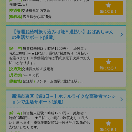
時間×21日)
[交通費]
交通費規定内支給
気になる！
[勤務地]
広丘駅から車15分
【毎週お給料振り込み可能＊週払い】おばあちゃん
の生活サポート[派遣]
[給 与]
無資格未経験：時給1250円～ 経験者：
時給1300円～★日払い／週払い制度あり（月払い
も選べます）※稼働開始時は手続き完了次第のお支
払いとなります。
気になる！
[交通費]
交通費支給※規定有
[月収例]
5～10万円
[勤務地]
鯖江駅
/
サンドーム西駅
/
北鯖江駅
/
…
新潟市東区【週3日～】ホテルライクな高齢者マンシ
ョンで生活サポート[派遣]
[給 与]
無資格未経験：時給1250円～ 経験者：
時給1350円～ ★日払い／週払い制度あり（月払
いも選べます）※稼働開始時は手続き完了次第のお
支払いとなります。
気になる！