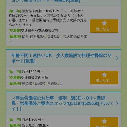
ョンで生活サポート＊時短OK[派遣]
[給 与]
無資格未経験：時給1250円～ 経験者：
時給1300円～★日払い／週払い制度あり（月払い
も選べます）※稼働開始時は手続き完了次第のお支
払いとなります。
気になる！
[交通費]
交通費全額支給※規定有
[勤務地]
福井(福井県)駅
/
福井駅駅
/
福大前西福井駅
/
…
年齢不問！速払いOK｜少人数施設で料理や掃除のサ
ポート[派遣]
[給 与]
時給1200円～
[交通費]
交通費規定内支給
気になる！
[勤務地]
豊栄駅
/
新崎駅
/
早通駅
/
…
＜厚生労働省のお仕事・短期・週3日～OK＞新潟
県・労働保険ご案内スタッフ/Q311071525050[アルバ
イト]
[給 与]
時給1,300円～
[勤務地]
新潟県新潟市北区