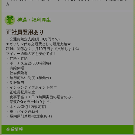
方
待遇・福利厚生
正社員登用あり
・交通費規定支給(月10万円まで)
★ガソリン代も交通費として規定支給★
距離に関係なく、月10万円まで支給します◎
マイカー通勤の方も安心です！
・昇格・昇給
・ボーナス支給(500時間毎)
・有給休暇
・社会保険有
・給与前払い制度（稼働分）
・制服貸与
・インセンティブポイント付与
・正社員登用制度
・食事手当（１日８時間実働の場合のみ）
・茶髪OK(カラーNo.9まで）
・ネイルOK(社内規定有)
・車・バイク通勤可
・屋内原則禁煙(喫煙室あり)
企業情報