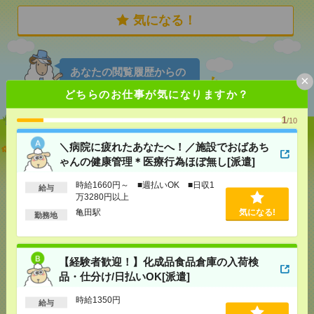
気になる！
あなたの閲覧履歴からの
×
おすすめ
どちらのお仕事が気になりますか？
1
/10
＼病院に疲れたあなたへ！／施設でおばあちゃんの
＼病院に疲れたあなたへ！／施設でおばあち
健康管理＊医療行為ほぼ無し[派遣]
ゃんの健康管理＊医療行為ほぼ無し[派遣]
時給1660円～ ■週払いOK ■日収1
[給 与]
時給1660円～ ■週払いOK ■日収1万
給与
万3280円以上
3280円以上
亀田駅
気になる!
[交通費]
交通費全額支給
気になる！
勤務地
[勤務地]
亀田駅
【経験者歓迎！】化成品食品倉庫の入荷検
【経験者歓迎！】化成品食品倉庫の入荷検品・仕分
け/日払いOK[派遣]
品・仕分け/日払いOK[派遣]
時給1350円
[給 与]
時給1350円
給与