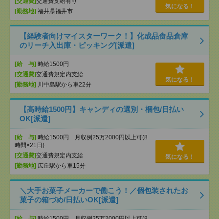
[交通費]
交通費支給有り
気になる！
[勤務地]
福井県福井市
【経験者向けマイスターワーク！】化成品食品倉庫
のリーチ入出庫・ピッキング[派遣]
[給 与]
時給1500円
[交通費]
交通費規定内支給
気になる！
[勤務地]
川中島駅から車22分
【高時給1500円】キャンディの選別・梱包/日払い
OK[派遣]
[給 与]
時給1500円 月収例25万2000円以上可(8
時間×21日)
[交通費]
交通費規定内支給
気になる！
[勤務地]
広丘駅から車15分
＼大手お菓子メーカーで働こう！／個包装されたお
菓子の箱づめ/日払いOK[派遣]
[給 与]
時給1500円 月収例25万2000円以上可(8