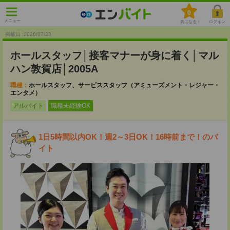
0
メニュー
気になる！
ログイン
掲載日 :2026
/
07
/
28
ホールスタッフ│接客マナーが身に着く│マル
ハン敦賀店│2005A
職種：
ホールスタッフ、サービススタッフ（アミューズメント・レジャー・
エンタメ）
アルバイト
職種未経験OK
1日5時間以内OK！週2～3日OK！16時前まで！のバ
イト