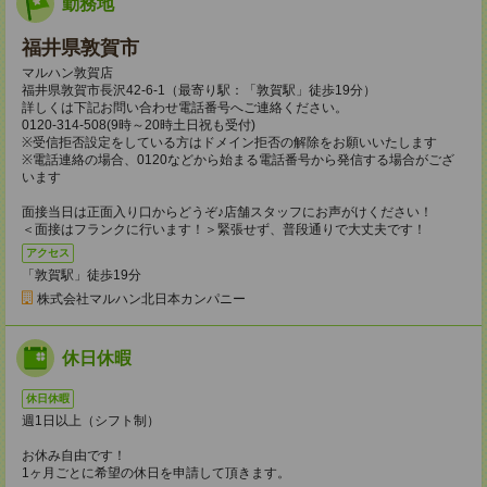
勤務地
福井県敦賀市
マルハン敦賀店
福井県敦賀市長沢42-6-1（最寄り駅：「敦賀駅」徒歩19分）
詳しくは下記お問い合わせ電話番号へご連絡ください。
0120-314-508(9時～20時土日祝も受付)
※受信拒否設定をしている方はドメイン拒否の解除をお願いいたします
※電話連絡の場合、0120などから始まる電話番号から発信する場合がござ
います
面接当日は正面入り口からどうぞ♪店舗スタッフにお声がけください！
＜面接はフランクに行います！＞緊張せず、普段通りで大丈夫です！
アクセス
「敦賀駅」徒歩19分
株式会社マルハン北日本カンパニー
休日休暇
休日休暇
週1日以上（シフト制）
お休み自由です！
1ヶ月ごとに希望の休日を申請して頂きます。