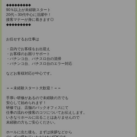
◆◆◆◆◆◆◆◆◆
90％以上が未経験スタート
20代～30代中心に活躍中！
接客マナーが身に着きます◎
◆◆◆◆◆◆◆◆◆
お任せするお仕事は
・店内でお客様をお出迎え
・お客様のお困りサポート
・パチンコ台、パチスロ台の清掃
・パチンコ台、パチスロ台のエラー対応
などお客様対応が中心です。
＝＝未経験スタート大歓迎！＝＝
手厚い研修があるので未経験の方でも
安心して始められます！
研修では、店舗のバックオフィスにて
仕事の流れや接客のコツについてお伝えします。
いきなりホールに出ることはありませんので
未経験の方もご安心ください。
ホールに出た後も、まずは挨拶などから
少しずつ慣れていただければOKです。