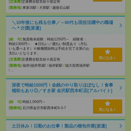
[交通費]
交通費全額支給※規定有
[勤務地]
東新潟駅
/
大形駅
/
越後石山駅
＼10年後にも残る仕事／～60代も現役活躍中の職場
へ＊介護[派遣]
[給 与]
無資格未経験：時給1250円～ 経験者：
時給1300円～ ★日払い／週払い制度あり（月払
いも選べます）※稼働開始時は手続き完了次第のお
支払いとなります。
気になる！
[交通費]
交通費全額支給※規定有
[勤務地]
福井(福井県)駅
/
福井駅駅
/
福大前西福井駅
/
…
深夜で時給1500円！金銭のやり取りほぼなし！食事
補助もあり◎／すき家 金沢駅西本町店[アルバイト]
[給 与]
時給1,500円～
[勤務地]
石川県金沢市駅西本町6-3-7
気になる！
土日休み！日勤のお仕事！製品の梱包作業[派遣]