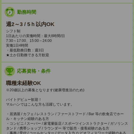
勤務時間
週2～3 / 5ｈ以内OK
シフト制
1日あたりの実働時間：最大8時間/日
7:30～17:00、15:00～24:00
実働1日4時間
・最低勤務日数：週3日
★土か日勤務できる方歓迎
応募資格・条件
職種未経験OK
※20歳以上の募集となります(健康増進法のため)
バイトデビュー歓迎！
マルハンではこんな方も活躍しています。
・居酒屋 / カフェ / レストラン / ファーストフード / Bar 等の飲食店でホー
ル・キッチン経験のある方
・コンビニ / スーパー / 家電量販店 / スポーツインストラクター / ガソリンス
タンド / 携帯ショップ / ラウンダー 等で販売・接客経験のある方
・事務 / 受付 / コールセンター / データ入力 などオフィスワーク経験のある