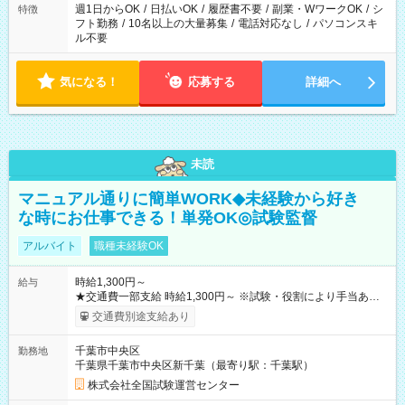
ください！
週1日からOK
/
日払いOK
/
履歴書不要
/
副業・WワークOK
/
シ
特徴
フト勤務
/
10名以上の大量募集
/
電話対応なし
/
パソコンスキ
ル不要
気になる！
応募する
詳細へ
未読
マニュアル通りに簡単WORK◆未経験から好き
な時にお仕事できる！単発OK◎試験監督
アルバイト
職種未経験OK
時給1,300円～
給与
★交通費一部支給 時給1,300円～ ※試験・役割により手当あり
※勤務回数により昇給あり 【即給（前払い）オプションあ
交通費別途支給あり
り！】 希望される場合、勤務から1週間ほどで給与の一部を受け
取れます。 ※手数料418円がかかります。 【過去試験日の収入
千葉市中央区
勤務地
例】 ・河合塾模擬試験 8:30～17:30（休憩1時間） 時給1,300円
千葉県千葉市中央区新千葉（最寄り駅：千葉駅）
×8時間＝日収10,400円＋交通費 ※当日の役割により時給＋100
円の場合あり ・国家試験 7:00～13:30（休憩なし） 時給1,300
株式会社全国試験運営センター
円（役割手当＋100円）×6時間＝日収8,400円＋交通費 【試用期