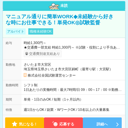
未読
マニュアル通りに簡単WORK◆未経験から好き
な時にお仕事できる！単発OK◎試験監督
アルバイト
職種未経験OK
時給1,300円～
給与
★交通費一部支給 時給1,300円～ ※試験・役割により手当あり
※勤務回数により昇給あり 【即給（前払い）オプションあ
交通費別途支給あり
り！】 希望される場合、勤務から1週間ほどで給与の一部を受け
取れます。 ※手数料418円がかかります。 【過去試験日の収入
さいたま市大宮区
勤務地
例】 ・河合塾模擬試験 8:30～17:30（休憩1時間） 時給1,300円
埼玉県埼玉県さいたま市大宮区錦町（最寄り駅：大宮駅）
×8時間＝日収10,400円＋交通費 ※当日の役割により時給＋100
円の場合あり ・国家試験 7:00～13:30（休憩なし） 時給1,300
株式会社全国試験運営センター
円（役割手当＋100円）×6時間＝日収8,400円＋交通費 【試用期
間】試用期間なし
シフト制
勤務時間
1日あたりの実働時間：最大7時間/日 09：00～17：00 ※勤務時
間は 試験により異なります。
単発・1日のみOK / 短期（1ヶ月以内）
期間
週1日からOK / 副業・WワークOK / 10名以上の大量募集
特徴
気になる！
応募する
詳細へ