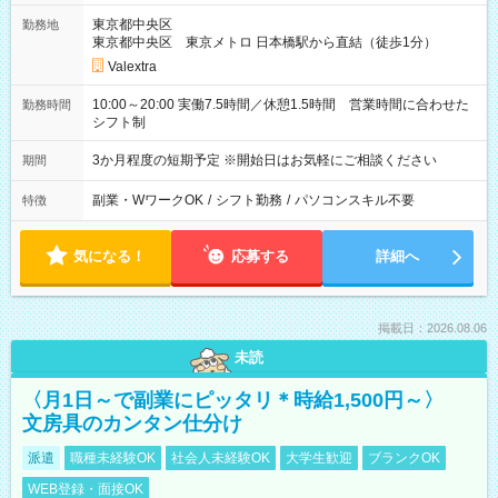
東京都中央区
勤務地
東京都中央区 東京メトロ 日本橋駅から直結（徒歩1分）
Valextra
10:00～20:00 実働7.5時間／休憩1.5時間 営業時間に合わせた
勤務時間
シフト制
3か月程度の短期予定 ※開始日はお気軽にご相談ください
期間
副業・WワークOK
/
シフト勤務
/
パソコンスキル不要
特徴
気になる！
応募する
詳細へ
掲載日：2026.08.06
未読
〈月1日～で副業にピッタリ＊時給1,500円～〉
文房具のカンタン仕分け
派遣
職種未経験OK
社会人未経験OK
大学生歓迎
ブランクOK
WEB登録・面接OK