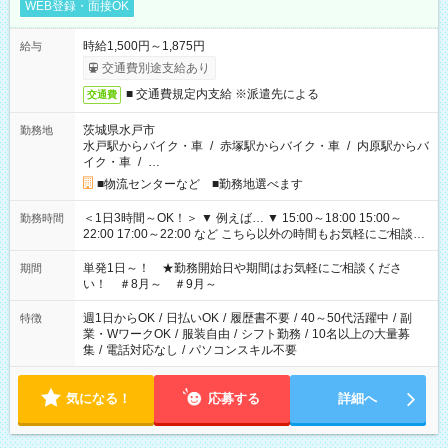
WEB登録・面接OK
時給1,500円～1,875円
給与
交通費別途支給あり
■ 交通費規定内支給 ※派遣先による
交通費
茨城県水戸市
勤務地
水戸駅からバイク・車
/
赤塚駅からバイク・車
/
内原駅からバ
イク・車
/
…
■物流センターなど ■勤務地選べます
＜1日3時間～OK！＞ ▼ 例えば… ▼ 15:00～18:00 15:00～
勤務時間
22:00 17:00～22:00 など こちら以外の時間もお気軽にご相談く
ださい！
単発1日～！ ★勤務開始日や期間はお気軽にご相談くださ
期間
い！ ＃8月～ ＃9月～
週1日からOK
/
日払いOK
/
履歴書不要
/
40～50代活躍中
/
副
特徴
業・WワークOK
/
服装自由
/
シフト勤務
/
10名以上の大量募
集
/
電話対応なし
/
パソコンスキル不要
気になる！
応募する
詳細へ