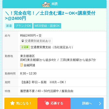
未読
＼！完全在宅！／土日含む週2～OK<講座受付
>@2400円
派遣
ブランクOK
WEB登録・面接OK
時給2400円＋交
給与
交通費別途支給あり
交通費実費支給（当社規定あり）
交通費
東京都港区
勤務地
田町(東京都)駅から徒歩4分
/
三田(東京都)駅から徒歩7分
金融関連
8:30～12:30
勤務時間
【急募】即日～長期 ※8月～OK！
期間
履歴書不要
/
40～50代活躍中
/
服装自由
特徴
気になる！
応募する
詳細へ