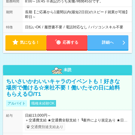
8:00～16:45 ※表記のうち実働7時間45分です。
勤務時間
長期【ご応募から1週間以内(最短2日目)のスピード就業が可能】
期間
即日～
日払いOK
/
履歴書不要
/
電話対応なし
/
パソコンスキル不要
特徴
気になる！
応募する
詳細へ
未読
ちいさいかわいいキャラのイベントも！好きな
場所で働ける☆来社不要！働いたその日に給料
もらえる◎/T1
アルバイト
職種未経験OK
日給13,000円～
給与
＋交通費支給 ★交通費全額支給！ ┗案件により規定あり ★日払
いOK！（規定あり） ┗働いたその日に現金GET♪ お仕事後はコ
交通費別途支給あり
ンビニATMから 日払い分を引き落とせます！ 【試用期間】試
用期間なし