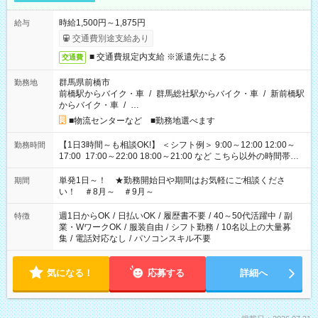
時給1,500円～1,875円
給与
交通費別途支給あり
■ 交通費規定内支給 ※派遣先による
交通費
群馬県前橋市
勤務地
前橋駅からバイク・車
/
群馬総社駅からバイク・車
/
新前橋駅
からバイク・車
/
…
■物流センターなど ■勤務地選べます
【1日3時間～も相談OK!】 ＜シフト例＞ 9:00～12:00 12:00～
勤務時間
17:00 17:00～22:00 18:00～21:00 など こちら以外の時間帯も
お気軽にご相談ください！
単発1日～！ ★勤務開始日や期間はお気軽にご相談くださ
期間
い！ ＃8月～ ＃9月～
週1日からOK
/
日払いOK
/
履歴書不要
/
40～50代活躍中
/
副
特徴
業・WワークOK
/
服装自由
/
シフト勤務
/
10名以上の大量募
集
/
電話対応なし
/
パソコンスキル不要
気になる！
応募する
詳細へ