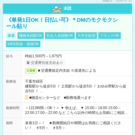
掲載日：2026.07.31
未読
《単発1日OK！日払い可》＊DMのモクモクシ
ール貼り
派遣
職種未経験OK
社会人未経験OK
大学生歓迎
ブランクOK
WEB登録・面接OK
時給1,500円～1,875円
給与
交通費別途支給あり
■ 交通費規定内支給 ※派遣先による
交通費
千葉市緑区
勤務地
鎌取駅から徒歩5分
/
土気駅から徒歩5分
/
おゆみ野駅から徒
歩5分
/
…
■物流センターなど ■勤務地選べます
＜1日3時間～OK！＞ ▼ 例えば… ▼ 15:00～18:00 15:00～
勤務時間
22:00 17:00～22:00 など こちら以外の時間もお気軽にご相談く
ださい！
単発1日～！ ★勤務開始日や期間はお気軽にご相談くださ
期間
い！ ＃8月～ ＃9月～