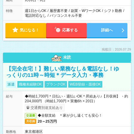
9月8日・9日
期間
週1日からOK
/
履歴書不要
/
副業・WワークOK
/
シフト勤務
/
特徴
電話対応なし
/
パソコンスキル不要
気になる！
応募する
詳細へ
掲載日：2026.07.29
未読
【完全在宅！】難しい業務なし＆電話なし！ゆ
っくりの11時～時短＊データ入力・事務
派遣
職種未経験OK
ブランクOK
WEB登録・面接OK
◆時給1,700円＊日払い・週払いOK＊昇給あり♪【月収例】 ・約
給与
204,000円 （時給1,700円 × 実働6h × 20日）
交通費別途支給あり
◆全額支給 ＊家が少し遠くても安心！
交通費
20～25万円
月収例
東京都港区
勤務地