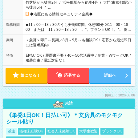
竹芝駅から徒歩2分
/
浜松町駅から徒歩4分
/
大門(東京都)駅か
ら徒歩5分
/
…
◆港区にある情報セキュリティ企業◆
◆11：00～18：30のうち実働6時間、休憩60分 ※11：00～18：
勤務時間
00 または 11：30～18：30 。*。ブランクOK！。*。 例え
ば前職が、 在宅/財団法人/事務/コールセンター/受付/販売/カフェ
スタッフ スイーツ販売/ホテルフロント/化粧品販売/など 様々な
＜急募＞即日～長期／8月～9月～も相談OK！応募から最短即日
期間
業界から入社して活躍されています♪
には選考案内♪
日払いOK
/
履歴書不要
/
40～50代活躍中
/
副業・WワークOK
/
特徴
服装自由
/
電話対応なし
気になる！
応募する
詳細へ
掲載日：2026.08.06
未読
《単発1日OK！日払い可》＊文房具のモクモク
シール貼り
派遣
職種未経験OK
社会人未経験OK
大学生歓迎
ブランクOK