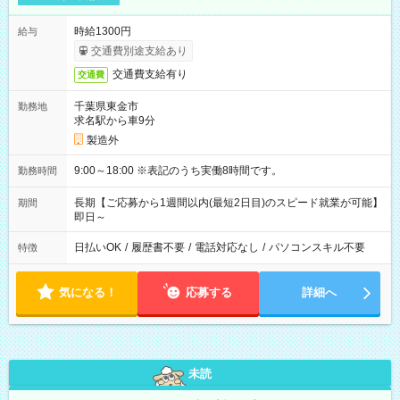
時給1300円
給与
交通費別途支給あり
交通費支給有り
交通費
千葉県東金市
勤務地
求名駅から車9分
製造外
9:00～18:00 ※表記のうち実働8時間です。
勤務時間
長期【ご応募から1週間以内(最短2日目)のスピード就業が可能】
期間
即日～
日払いOK
/
履歴書不要
/
電話対応なし
/
パソコンスキル不要
特徴
気になる！
応募する
詳細へ
未読