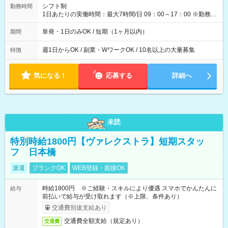
間】試用期間なし
シフト制
勤務時間
1日あたりの実働時間：最大7時間/日 09：00～17：00 ※勤務時
間は 試験により異なります。
単発・1日のみOK / 短期（1ヶ月以内）
期間
週1日からOK / 副業・WワークOK / 10名以上の大量募集
特徴
気になる！
応募する
詳細へ
未読
特別時給1800円【ヴァレクストラ】短期スタッ
フ 日本橋
派遣
ブランクOK
WEB登録・面接OK
時給1800円 ※ご経験・スキルにより優遇 スマホでかんたんに
給与
前払いで給与が受け取れます（※上限、条件あり）
交通費別途支給あり
交通費全額支給（規定あり）
交通費