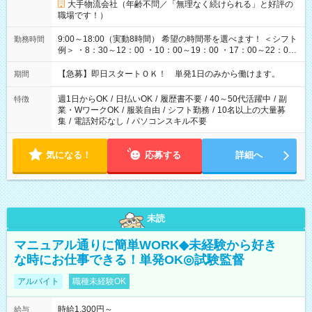
大手物流会社（年齢不問／「無理なく続けられる」と好評の
職場です！）
9:00～18:00（実動8時間） 希望の時間帯を選べます！ ＜シフト
勤務時間
例＞ ・8：30～12：00 ・10：00～19：00 ・17：00～22：00
・13：00～22：00 ・22：00～翌6：00 など
【急募】即日スタートＯＫ！ 単発1日のみから働けます。
期間
週1日からOK
/
日払いOK
/
履歴書不要
/
40～50代活躍中
/
副
特徴
業・WワークOK
/
服装自由
/
シフト勤務
/
10名以上の大量募
集
/
電話対応なし
/
パソコンスキル不要
気になる！
応募する
詳細へ
未読
マニュアル通りに簡単WORK◆未経験から好き
な時にお仕事できる！単発OK◎試験監督
アルバイト
職種未経験OK
時給1,300円～
給与