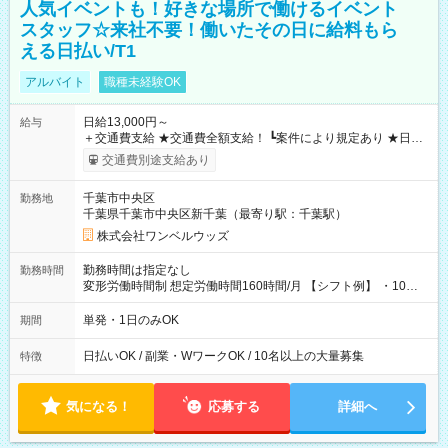
人気イベントも！好きな場所で働けるイベント
スタッフ☆来社不要！働いたその日に給料もら
える日払い/T1
アルバイト
職種未経験OK
日給13,000円～
給与
＋交通費支給 ★交通費全額支給！ ┗案件により規定あり ★日払
いOK！（規定あり） ┗働いたその日に現金GET♪ お仕事後はコ
交通費別途支給あり
ンビニATMから 日払い分を引き落とせます！ 【試用期間】試
用期間なし
千葉市中央区
勤務地
千葉県千葉市中央区新千葉（最寄り駅：千葉駅）
株式会社ワンベルウッズ
勤務時間は指定なし
勤務時間
変形労働時間制 想定労働時間160時間/月 【シフト例】 ・10：
00～20：00
単発・1日のみOK
期間
日払いOK / 副業・WワークOK / 10名以上の大量募集
特徴
気になる！
応募する
詳細へ