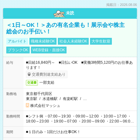
掲載日：2026.08.06
未読
＜1日～OK！＞あの有名企業も！展示会や株主
総会のお手伝い！
アルバイト
職種未経験OK
社会人未経験OK
大学生歓迎
ブランクOK
WEB登録・面接OK
■日給16,840円～ ■日払いOK ■実働3時間5,120円のお仕事あ
給与
ります！
交通費別途支給あり
一部支給
交通費
東京都千代田区
勤務地
東京駅
/
水道橋駅
/
有楽町駅
/
…
株式会社マッシュ
■シフト例 ・07:00～19:30 ・09:00～12:00 ・10:00～17:00 ・
勤務時間
18:00～23:00 ・19:00～07:00 ・20:00～09:00 ・22:00～06:00
etc ★最短で3時間で5,120円のお仕事から 15時間で2万円近く稼
げるお仕事も！ ご希望のお時間に合わせてご紹介！ ※シフトは
■１日のみ・1回だけお仕事OK！
期間
現場によって異なります。 ※勿論、休憩時間はあるのでご安心