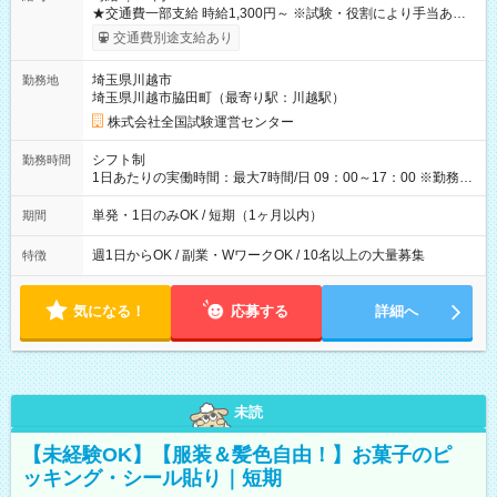
★交通費一部支給 時給1,300円～ ※試験・役割により手当あり
※勤務回数により昇給あり 【即給（前払い）オプションあ
交通費別途支給あり
り！】 希望される場合、勤務から1週間ほどで給与の一部を受け
取れます。 ※手数料418円がかかります。 【過去試験日の収入
埼玉県川越市
勤務地
例】 ・河合塾模擬試験 8:30～17:30（休憩1時間） 時給1,300円
埼玉県川越市脇田町（最寄り駅：川越駅）
×8時間＝日収10,400円＋交通費 ※当日の役割により時給＋100
円の場合あり ・国家試験 7:00～13:30（休憩なし） 時給1,300
株式会社全国試験運営センター
円（役割手当＋100円）×6時間＝日収8,400円＋交通費 【試用期
間】試用期間なし
シフト制
勤務時間
1日あたりの実働時間：最大7時間/日 09：00～17：00 ※勤務時
間は 試験により異なります。
単発・1日のみOK / 短期（1ヶ月以内）
期間
週1日からOK / 副業・WワークOK / 10名以上の大量募集
特徴
気になる！
応募する
詳細へ
未読
【未経験OK】【服装＆髪色自由！】お菓子のピ
ッキング・シール貼り｜短期