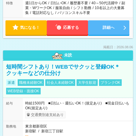
週1日からOK
/
日払いOK
/
履歴書不要
/
40～50代活躍中
/
副
特徴
業・WワークOK
/
服装自由
/
シフト勤務
/
10名以上の大量募
集
/
電話対応なし
/
パソコンスキル不要
気になる！
応募する
詳細へ
掲載日：2026.08.06
未読
短時間シフトあり！WEBでサクッと登録OK＊
クッキーなどの仕分け
派遣
職種未経験OK
社会人未経験OK
大学生歓迎
ブランクOK
WEB登録・面接OK
時給1500円 ■日払い・週払いOK！(規定あり) ■現金日払いも
給与
OK(規定あり)
交通費別途支給あり
東京都新宿区
勤務地
新宿駅
/
新宿三丁目駅