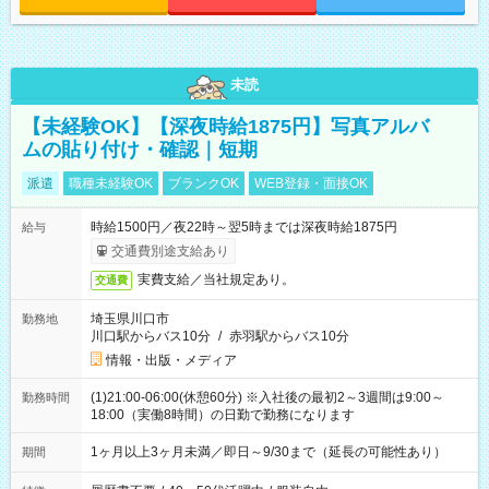
未読
【未経験OK】【深夜時給1875円】写真アルバ
ムの貼り付け・確認｜短期
派遣
職種未経験OK
ブランクOK
WEB登録・面接OK
時給1500円／夜22時～翌5時までは深夜時給1875円
給与
交通費別途支給あり
実費支給／当社規定あり。
交通費
埼玉県川口市
勤務地
川口駅からバス10分
/
赤羽駅からバス10分
情報・出版・メディア
(1)21:00-06:00(休憩60分) ※入社後の最初2～3週間は9:00～
勤務時間
18:00（実働8時間）の日勤で勤務になります
1ヶ月以上3ヶ月未満／即日～9/30まで（延長の可能性あり）
期間