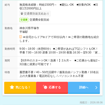
無資格未経験：時給1500円～ ■週払いOK ■扶養内OK ■日
給与
収1万2000円以上
交通費別途支給あり
交通費全額支給
交通費
神奈川県平塚市
勤務地
平塚駅
≪自宅からドアtoドアで30分以内！≫ご希望の勤務地を紹介
します。
9:00～18:00（休憩60分） ■ご希望があれば下記シフトもOK！
勤務時間
早番 7:00～16:00 遅番 10:00～19:00 夜勤 16:30～翌9:30 「家族
と休みを合わせたい」 「余裕を持って夕飯の準備がしたい」
「できれば残業はしたくない」 など、ご希望を教えてください
【8月中のスタートOK！急募！】2カ月～ ■ご応募から最短2～
期間
ね。 ※Wワーク希望の方へ 今ご覧のお仕事で希望する勤務時間
3日後に就業が可能です！
と、もう1つのお仕事の勤務時間。 合計で週40時間を超える場
合は応募できません。
履歴書不要
/
40～50代活躍中
/
服装自由
/
シフト勤務
/
10名以
特徴
上の大量募集
/
電話対応なし
/
パソコンスキル不要
気になる！
応募する
詳細へ
掲載日：2026.08.06