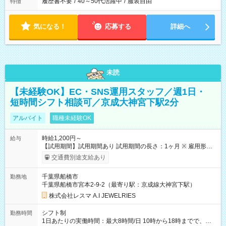
履歴書不要
/
40～50代活躍中
/
服装自由
特徴
気になる！
応募する
詳細へ
未読
【未経験OK】EC・SNS運用スタッフ／週1日・
短時間シフト相談可／京成大神宮下駅2分
アルバイト
職種未経験OK
時給1,200円～
給与
【試用期間】試用期間あり 試用期間の長さ：1ヶ月 ※ 雇用形態
と給与に、本採用時と異なる部分があります。 雇用形態：本採
交通費別途支給あり
用時と同じです。 給与：時給 1,200円以上
千葉県船橋市
勤務地
千葉県船橋市宮本2-9-2（最寄り駅：京成線大神宮下駅）
株式会社レスマ A.I JEWELRIES
シフト制
勤務時間
1日あたりの実働時間：最大8時間/日 10時から18時までで、出