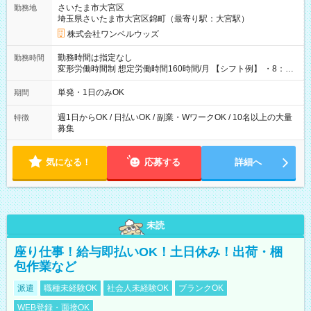
さいたま市大宮区
勤務地
埼玉県さいたま市大宮区錦町（最寄り駅：大宮駅）
株式会社ワンベルウッズ
勤務時間は指定なし
勤務時間
変形労働時間制 想定労働時間160時間/月 【シフト例】 ・8：00
～21：00
単発・1日のみOK
期間
週1日からOK / 日払いOK / 副業・WワークOK / 10名以上の大量
特徴
募集
気になる！
応募する
詳細へ
未読
座り仕事！給与即払いOK！土日休み！出荷・梱
包作業など
派遣
職種未経験OK
社会人未経験OK
ブランクOK
WEB登録・面接OK