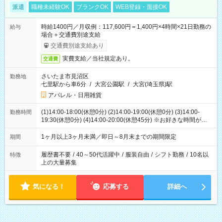
派遣
職種未経験OK
ブランクOK
WEB登録・面接OK
時給1400円／月収例：117,600円＝1,400円×4時間×21日勤務の
給与
場合＋交通費別途支給
交通費別途支給あり
実費支給／当社規定あり。
交通費
さいたま市見沼区
勤務地
七里駅から車6分
/
大宮公園駅
/
大宮(埼玉県)駅
アパレル・日用雑貨
(1)14:00-18:00(休憩0分) (2)14:00-19:00(休憩0分) (3)14:00-
勤務時間
19:30(休憩0分) (4)14:00-20:00(休憩45分) ※お好きな時間が選べ
ます
1ヶ月以上3ヶ月未満／即日～8月末までの期間限定
期間
履歴書不要
/
40～50代活躍中
/
服装自由
/
シフト勤務
/
10名以
特徴
上の大量募集
気になる！
応募する
詳細へ