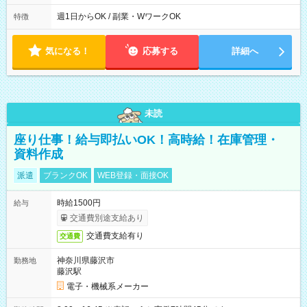
勤希望日、時間を相談させてくださいませ
週1日からOK / 副業・WワークOK
特徴
気になる！
応募する
詳細へ
未読
座り仕事！給与即払いOK！高時給！在庫管理・
資料作成
派遣
ブランクOK
WEB登録・面接OK
時給1500円
給与
交通費別途支給あり
交通費支給有り
交通費
神奈川県藤沢市
勤務地
藤沢駅
電子・機械系メーカー