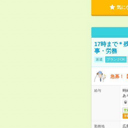
気に
17時まで＊
事・労務
派遣
ブランクOK
急募！【
時
給与
あ
交
月
広
勤務地