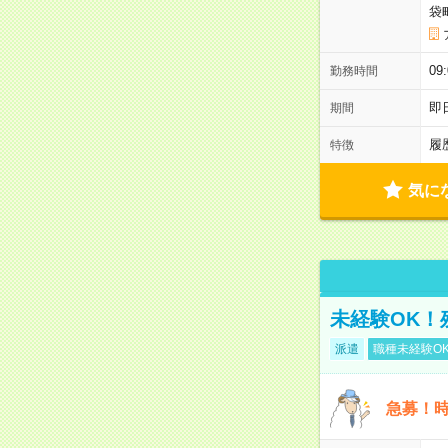
袋
0
勤務時間
即
期間
履
特徴
気に
未経験OK！
派遣
職種未経験O
急募！時