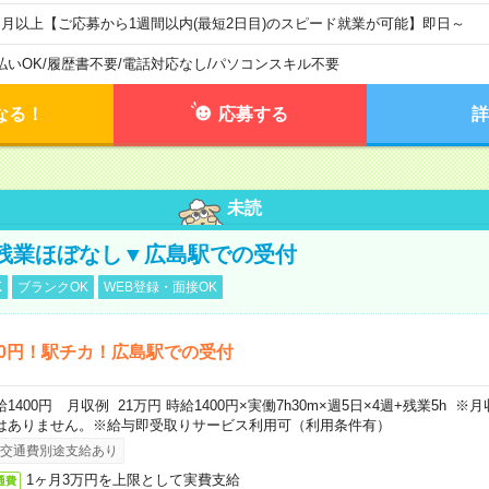
ヶ月以上【ご応募から1週間以内(最短2日目)のスピード就業が可能】即日～
払いOK
/
履歴書不要
/
電話対応なし
/
パソコンスキル不要
なる！
応募する
詳
未読
残業ほぼなし▼広島駅での受付
K
ブランクOK
WEB登録・面接OK
00円！駅チカ！広島駅での受付
給1400円 月収例 21万円 時給1400円×実働7h30m×週5日×4週+残業5h 
はありません。※給与即受取りサービス利用可（利用条件有）
交通費別途支給あり
1ヶ月3万円を上限として実費支給
通費