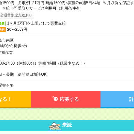
給1500円 月収例 21万円 時給1500円×実働7h×週5日×4週 ※月収例を保
。※給与即受取りサービス利用可（利用条件有）
交通費別途支給あり
1ヶ月3万円を上限として実費支給
通費
20～25万円
収例
島市南区
島駅から徒歩5分
不動産業
9:30-17:30（休憩60分）実働7時間（残業少なめ！）
日～長期 ※開始日相談OK
歴書不要
なる！
応募する
詳
未読