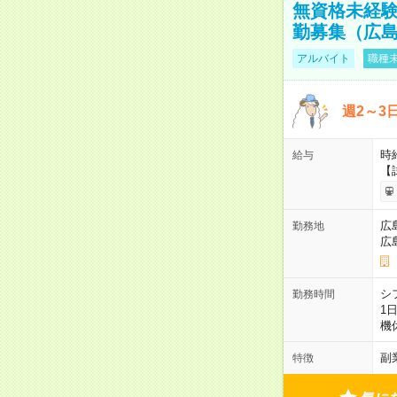
無資格未経験
勤募集（広
アルバイト
職種未
週2～3
時給
給与
【
広
勤務地
広
シ
勤務時間
1
機
副
特徴