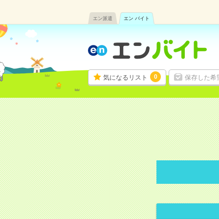
エン派遣
エン バイト
0
気になるリスト
保存した希