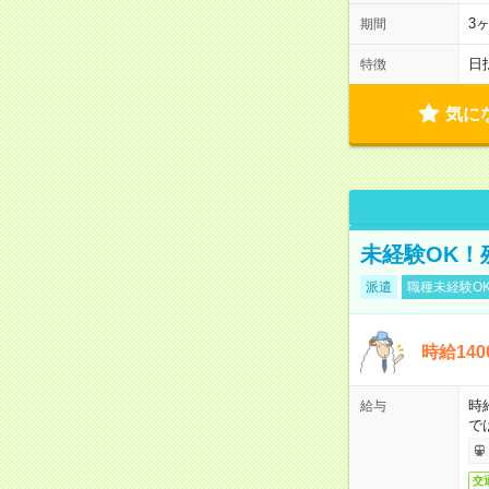
3
期間
日
特徴
気に
未経験OK！
派遣
職種未経験O
時給14
時
給与
で
交