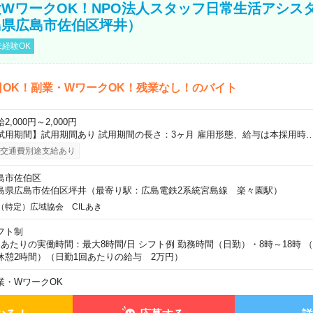
WワークOK！NPO法人スタッフ日常生活アシス
島県広島市佐伯区坪井）
経験OK
日OK！副業・WワークOK！残業なし！のバイト
2,000円～2,000円
試用期間】試用期間あり 試用期間の長さ：3ヶ月 雇用形態、給与は本採用時
交通費別途支給あり
島市佐伯区
島県広島市佐伯区坪井（最寄り駅：広島電鉄2系統宮島線 楽々園駅）
（特定）広域協会 CILあき
フト制
日あたりの実働時間：最大8時間/日 シフト例 勤務時間（日勤）・8時～18時 
休憩2時間）（日勤1回あたりの給与 2万円）
業・WワークOK