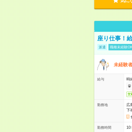
気に
座り仕事！給
派遣
職種未経験O
未経験
時給
給与
交
広
勤務地
下
1
勤務時間