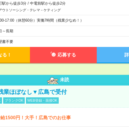
町駅から徒歩3分
/
中電前駅から徒歩2分
アウトソーシング・テレマ－ケティング
9:00-17:00（休憩60分）実働7時間（残業少なめ！）
日～長期
歴書不要
なる！
応募する
詳
未読
残業ほぼなし▼広島で受付
K
ブランクOK
WEB登録・面接OK
給1500円！大手！広島でのお仕事