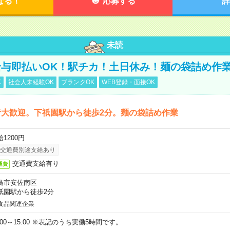
なる！
応募する
詳
未読
与即払いOK！駅チカ！土日休み！麺の袋詰め作
K
社会人未経験OK
ブランクOK
WEB登録・面接OK
者大歓迎。下祇園駅から徒歩2分。麺の袋詰め作業
1200円
交通費別途支給あり
交通費支給有り
通費
島市安佐南区
祇園駅から徒歩2分
食品関連企業
0:00～15:00 ※表記のうち実働5時間です。