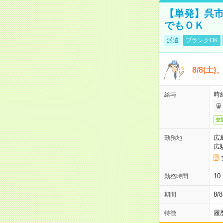
【単発】呉市
でもＯＫ
派遣
ブランクOK
8/8(土
時給
給与
交
広
勤務地
広
1
勤務時間
8/
期間
履
特徴