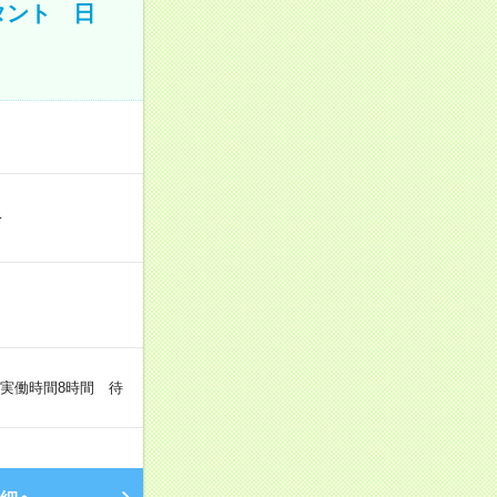
タント 日
…
（実働時間8時間 待