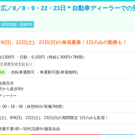
広／8／8・9・22・23日＊自動車ディーラーでの
WEB登録・面接OK
)、9(日)、22日(土)、23日(日)の単発募集！1日のみの勤務も！
1300円 ・日額：9,100円（時給1,300円×7時間）
交通費別途支給あり
・自転車通勤可 ・車通勤可(駐車場無料)
通費
島県呉市
駅から徒歩9分
ディーラー
0：00～18：00（休憩60分/実働7時間）
8(土)、8/9(日)、22日(土)、23日(日)の期間限定 1日のみも歓迎！
歴書不要
/
40～50代活躍中
/
服装自由