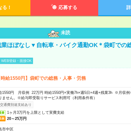
なる！
応募する
詳
未読
残業ほぼなし▼自転車・バイク通勤OK＊袋町での
WEB登録・面接OK
時給1550円】袋町での総務・人事・労務
給1550円 月収例 22万円 時給1550円×実働7h×週5日×4週+残業3h ※月
りません。※給与即受取りサービス利用可（利用条件有）
交通費別途支給あり
1ヶ月3万円を上限として実費支給
通費
20～25万円
収例
島市中区