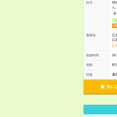
時
給与
ん
交
月
広
勤務地
広
0
勤務時間
即
期間
履
特徴
気に