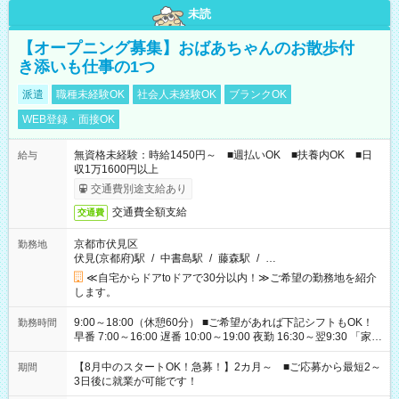
未読
【オープニング募集】おばあちゃんのお散歩付
き添いも仕事の1つ
派遣
職種未経験OK
社会人未経験OK
ブランクOK
WEB登録・面接OK
無資格未経験：時給1450円～ ■週払いOK ■扶養内OK ■日
給与
収1万1600円以上
交通費別途支給あり
交通費全額支給
交通費
京都市伏見区
勤務地
伏見(京都府)駅
/
中書島駅
/
藤森駅
/
…
≪自宅からドアtoドアで30分以内！≫ご希望の勤務地を紹介
します。
9:00～18:00（休憩60分） ■ご希望があれば下記シフトもOK！
勤務時間
早番 7:00～16:00 遅番 10:00～19:00 夜勤 16:30～翌9:30 「家族
と休みを合わせたい」 「余裕を持って夕飯の準備がしたい」
「できれば残業はしたくない」 など、ご希望を教えてください
【8月中のスタートOK！急募！】2カ月～ ■ご応募から最短2～
期間
ね。 ※Wワーク希望の方へ 今ご覧のお仕事で希望する勤務時間
3日後に就業が可能です！
と、もう1つのお仕事の勤務時間。 合計で週40時間を超える場