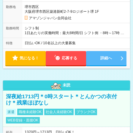
翌5:00までは時給が25%UPします) ☆給与前払い制度有！
堺市西区
勤務地
☆Amazon直雇用で安定して働けます！ 【試用期間】試用期間
大阪府堺市西区築港新町2-7-9ロジポート堺 1F
あり 試用期間の長さ：1週間 雇用形態、給与は本採用時と同じ
です。
アマゾンジャパン合同会社
シフト制
勤務時間
1日あたりの実働時間：最大8時間/日 シフト例 ・8時～17時 ・
12時～21時
日払いOK / 10名以上の大量募集
特徴
気になる！
応募する
詳細へ
未読
深夜給1713円＊0時スタート＊とんかつの衣付
け＊残業ほぼなし
派遣
職種未経験OK
社会人未経験OK
ブランクOK
WEB登録・面接OK
1370円～1713円 日払いOK！
給与