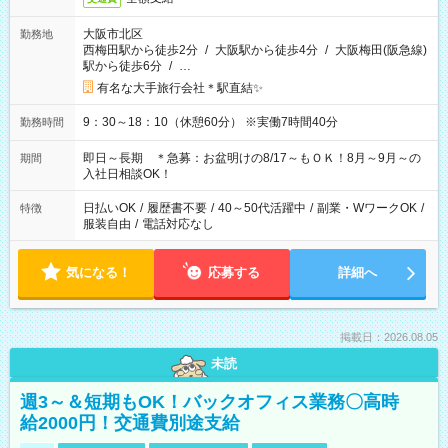
大阪市北区
勤務地
西梅田駅から徒歩2分
/
大阪駅から徒歩4分
/
大阪梅田(阪急線)
駅から徒歩6分
/
…
有名な大手旅行会社＊駅直結✨
9：30～18：10（休憩60分） ※実働7時間40分
勤務時間
即日～長期 ＊急募：お盆明けの8/17～もＯＫ！8月～9月～の
期間
入社日相談OK！
日払いOK
/
履歴書不要
/
40～50代活躍中
/
副業・WワークOK
/
特徴
服装自由
/
電話対応なし
気になる！
応募する
詳細へ
掲載日：2026.08.05
未読
週3～＆短期もOK！バックオフィス業務〇高時
給2000円！交通費別途支給