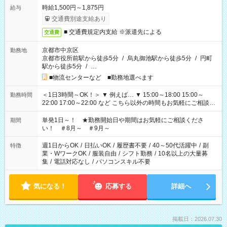
時給1,500円～1,875円
給与
交通費別途支給あり
■ 交通費規定内支給 ※派遣先による
交通費
京都市中京区
勤務地
京都市役所前駅から徒歩5分
/
烏丸御池駅から徒歩5分
/
円町
駅から徒歩5分
/
…
■物流センターなど ■勤務地選べます
＜1日3時間～OK！＞ ▼ 例えば… ▼ 15:00～18:00 15:00～
勤務時間
22:00 17:00～22:00 など こちら以外の時間もお気軽にご相談く
ださい！
単発1日～！ ★勤務開始日や期間はお気軽にご相談くださ
期間
い！ ＃8月～ ＃9月～
週1日からOK
/
日払いOK
/
履歴書不要
/
40～50代活躍中
/
副
特徴
業・WワークOK
/
服装自由
/
シフト勤務
/
10名以上の大量募
集
/
電話対応なし
/
パソコンスキル不要
気になる！
応募する
詳細へ
掲載日：2026.07.30