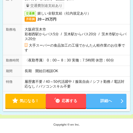
交通費別途支給あり
嬉しい全額支給（社内規定あり）
交通費
20～25万円
月収例
大阪府茨木市
勤務地
彩都西駅からバス5分
/
茨木駅からバス20分
/
茨木市駅からバ
ス20分
大手スーパーの食品加工の工場でかんたん軽作業のお仕事で
す
〈夜勤専属〉 0：00～ 8：30 実働：7.5時間 休憩：60分
勤務時間
長期 開始日相談OK
期間
履歴書不要
/
40～50代活躍中
/
服装自由
/
シフト勤務
/
電話対
特徴
応なし
/
パソコンスキル不要
気になる！
応募する
詳細へ
Copyright © en Inc.