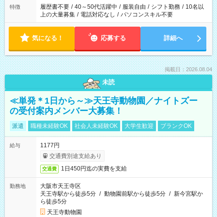
合は応募できません。
履歴書不要
/
40～50代活躍中
/
服装自由
/
シフト勤務
/
10名以
特徴
上の大量募集
/
電話対応なし
/
パソコンスキル不要
気になる！
応募する
詳細へ
掲載日：2026.08.04
未読
≪単発＊1日から～≫天王寺動物園／ナイトズー
の受付案内メンバー大募集！
派遣
職種未経験OK
社会人未経験OK
大学生歓迎
ブランクOK
1177円
給与
交通費別途支給あり
1日450円迄の実費を支給
交通費
大阪市天王寺区
勤務地
天王寺駅から徒歩5分
/
動物園前駅から徒歩5分
/
新今宮駅か
ら徒歩5分
天王寺動物園