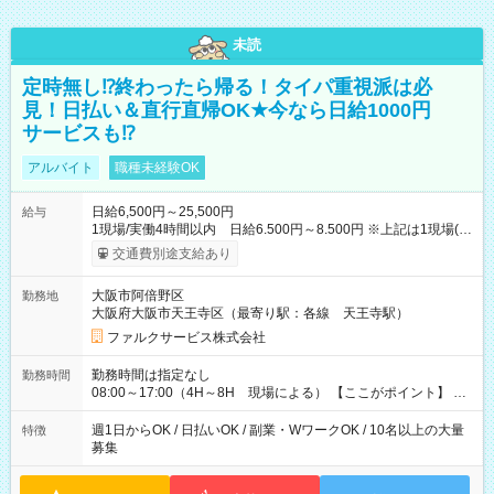
未読
定時無し⁉終わったら帰る！タイパ重視派は必
見！日払い＆直行直帰OK★今なら日給1000円
サービスも⁉
アルバイト
職種未経験OK
日給6,500円～25,500円
給与
1現場/実働4時間以内 日給6.500円～8.500円 ※上記は1現場(実
働4時間以内)あたりの給与です ※基本は1日あたり2現場(実働8
交通費別途支給あり
時間以内)をお任せします。その場合の支給額は日給1,3000円で
す ★研修期間20日間は「1現場/実働4時間以内 日給6.000円
大阪市阿倍野区
勤務地
～」ですが、今なら初出勤をした人は採用祝いで【日給+1.000
大阪府大阪市天王寺区（最寄り駅：各線 天王寺駅）
円】のボーナスが！★（その他待遇に変更ありません） 現場に
よっては早く終わることもあり！ その場合も給与金額は変わり
ファルクサービス株式会社
ません！ ≪給与例≫ ・週1日勤務 ㈪～㈮は本業のため㈯のみ
1現場/6.500×2現場＝日給13.000円×4日 ＝月給52.000円 ・週6
勤務時間は指定なし
勤務時間
日でレギュラー勤務(勤続1年) 1現場/7.200×2現場＝日給14.400
08:00～17:00（4H～8H 現場による） 【ここがポイント】 ◆
円×24日 ＝月給345.600円 ☆さらに「3現場の日」「夜勤に出
給与の日給保障あり！ 「4時間の現場」が「1時間」で終わった
る」などをして月に40万以上を稼ぐ人も☆ ◆支払い方法：日払
時も給料変わらず！ 「4時間の現場」のお給料をお支払いします
週1日からOK / 日払いOK / 副業・WワークOK / 10名以上の大量
特徴
い・週払い・月3回払いが選択可能 【試用期間】試用期間なし
♪ 1日にたくさんの現場をこなせば、高収入を実現可能！
募集