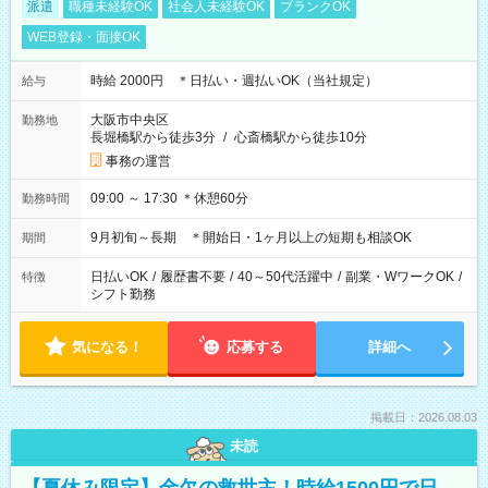
派遣
職種未経験OK
社会人未経験OK
ブランクOK
WEB登録・面接OK
時給 2000円 ＊日払い・週払いOK（当社規定）
給与
大阪市中央区
勤務地
長堀橋駅から徒歩3分
/
心斎橋駅から徒歩10分
事務の運営
09:00 ～ 17:30 ＊休憩60分
勤務時間
9月初旬～長期 ＊開始日・1ヶ月以上の短期も相談OK
期間
日払いOK
/
履歴書不要
/
40～50代活躍中
/
副業・WワークOK
/
特徴
シフト勤務
気になる！
応募する
詳細へ
掲載日：2026.08.03
未読