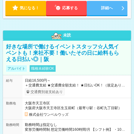
気になる！
応募する
詳細へ
未読
好きな場所で働けるイベントスタッフ☆人気イ
ベントも！来社不要！働いたその日に給料もら
える日払い◎｜阪
アルバイト
職種未経験OK
日給16,500円～
給与
＋交通費支給 ★交通費全額支給！ ★日払いOK！（規定あり） ┗
働いたその日に現金GET♪ お仕事後はコンビニATMから 日払
交通費別途支給あり
い分を引き落とせます！ 【試用期間】試用期間なし
大阪市天王寺区
勤務地
大阪府大阪市天王寺区生玉前町（最寄り駅：谷町九丁目駅）
株式会社ワンベルウッズ
勤務時間は指定なし
勤務時間
変形労働時間制 想定労働時間160時間/月 【シフト例】 ・10：