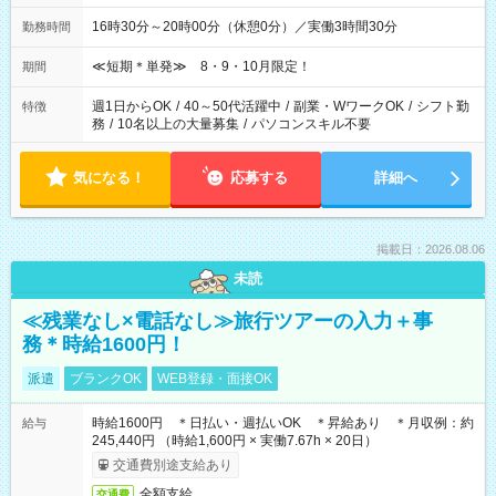
16時30分～20時00分（休憩0分）／実働3時間30分
勤務時間
≪短期＊単発≫ 8・9・10月限定！
期間
週1日からOK
/
40～50代活躍中
/
副業・WワークOK
/
シフト勤
特徴
務
/
10名以上の大量募集
/
パソコンスキル不要
気になる！
応募する
詳細へ
掲載日：2026.08.06
未読
≪残業なし×電話なし≫旅行ツアーの入力＋事
務＊時給1600円！
派遣
ブランクOK
WEB登録・面接OK
時給1600円 ＊日払い・週払いOK ＊昇給あり ＊月収例：約
給与
245,440円 （時給1,600円 × 実働7.67h × 20日）
交通費別途支給あり
全額支給
交通費