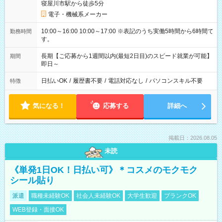
寝屋川市駅から徒歩5分
電子・機械系メーカー
10:00～16:00 10:00～17:00 ※表記のうち実働5時間から6時間で
勤務時間
す。
長期【ご応募から1週間以内(最短2日目)のスピード就業が可能】
期間
即日～
日払いOK
/
履歴書不要
/
電話対応なし
/
パソコンスキル不要
特徴
気になる！
応募する
詳細へ
掲載日：2026.08.05
未読
《単発1日OK！日払い可》＊コスメのモクモク
シール貼り
派遣
職種未経験OK
社会人未経験OK
大学生歓迎
ブランクOK
WEB登録・面接OK