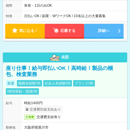
00～20：00
単発・1日のみOK
期間
日払いOK / 副業・WワークOK / 10名以上の大量募集
特徴
気になる！
応募する
詳細へ
未読
座り仕事！給与即払いOK！高時給！製品の梱
包、検査業務
派遣
職種未経験OK
社会人未経験OK
ブランクOK
WEB登録・面接OK
時給1400円
給与
交通費別途支給あり
交通費支給有り
交通費
大阪府寝屋川市
勤務地