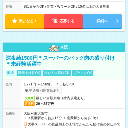
9:30~18:00 実働7.5時間 ・9:30~14:30 実働5時間 ・
16:00~21:30 実働5.5時間
週1日からOK / 副業・WワークOK / 10名以上の大量募集
特徴
気になる！
応募する
詳細へ
未読
深夜給1589円＊スーパーのパック肉の盛り付け
＊未経験活躍中
派遣
職種未経験OK
社会人未経験OK
ブランクOK
1,271円 ～1,589円 ＊日払いOK
給与
交通費別途支給あり
嬉しい全額支給（社内規定あり）
交通費
20～25万円
月収例
大阪府東大阪市
勤務地
ＪＲ長瀬駅から徒歩15分
/
南巽駅から徒歩10分
大手スーパーの食品加工の工場でかんたん軽作業のお仕事で