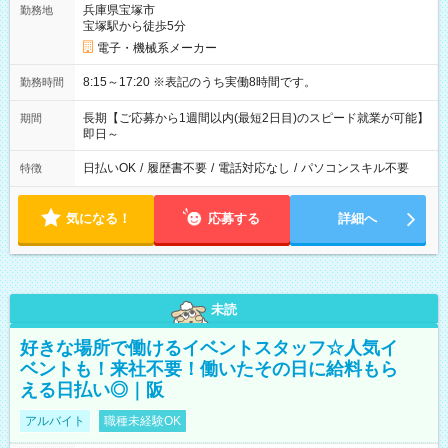
兵庫県宝塚市
勤務地
宝塚駅から徒歩5分
電子・機械系メーカー
8:15～17:20 ※表記のうち実働8時間です。
勤務時間
長期【ご応募から1週間以内(最短2日目)のスピード就業が可能】
期間
即日～
日払いOK
/
履歴書不要
/
電話対応なし
/
パソコンスキル不要
特徴
気になる！
応募する
詳細へ
未読
好きな場所で働けるイベントスタッフ☆人気イ
ベントも！来社不要！働いたその日に給料もら
える日払い◎｜阪
アルバイト
職種未経験OK