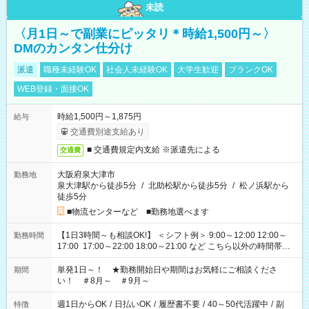
未読
〈月1日～で副業にピッタリ＊時給1,500円～〉
DMのカンタン仕分け
派遣
職種未経験OK
社会人未経験OK
大学生歓迎
ブランクOK
WEB登録・面接OK
時給1,500円～1,875円
給与
交通費別途支給あり
■ 交通費規定内支給 ※派遣先による
交通費
大阪府泉大津市
勤務地
泉大津駅から徒歩5分
/
北助松駅から徒歩5分
/
松ノ浜駅から
徒歩5分
■物流センターなど ■勤務地選べます
【1日3時間～も相談OK!】 ＜シフト例＞ 9:00～12:00 12:00～
勤務時間
17:00 17:00～22:00 18:00～21:00 など こちら以外の時間帯も
お気軽にご相談ください！
単発1日～！ ★勤務開始日や期間はお気軽にご相談くださ
期間
い！ ＃8月～ ＃9月～
週1日からOK
/
日払いOK
/
履歴書不要
/
40～50代活躍中
/
副
特徴