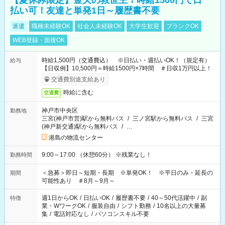
【夏休み限定】金欠の救世主！時給1500円で日
払い可！友達と単発1日～履歴書不要
派遣
職種未経験OK
社会人未経験OK
大学生歓迎
ブランクOK
WEB登録・面接OK
時給1,500円（交通費込） ※日払い・週払いOK！（規定有）
給与
【日収例】10,500円＝時給1500円×7時間 ＃日収1万円以上！
交通費別途支給あり
時給に含む
交通費
神戸市中央区
勤務地
三宮(神戸市営)駅から無料バス
/
三ノ宮駅から無料バス
/
三宮
(神戸新交通)駅から無料バス
/
…
港島の物流センター
9:00～17:00 （休憩60分） ※残業なし！
勤務時間
＜急募＞即日～短期・長期 ※単発OK！ ※平日のみ・延長の
期間
可能性あり ＃8月～9月～
週1日からOK
/
日払いOK
/
履歴書不要
/
40～50代活躍中
/
副
特徴
業・WワークOK
/
服装自由
/
シフト勤務
/
10名以上の大量募
集
/
電話対応なし
/
パソコンスキル不要