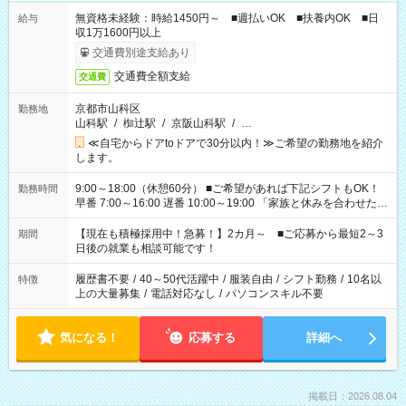
無資格未経験：時給1450円～ ■週払いOK ■扶養内OK ■日
給与
収1万1600円以上
交通費別途支給あり
交通費全額支給
交通費
京都市山科区
勤務地
山科駅
/
椥辻駅
/
京阪山科駅
/
…
≪自宅からドアtoドアで30分以内！≫ご希望の勤務地を紹介
します。
9:00～18:00（休憩60分） ■ご希望があれば下記シフトもOK！
勤務時間
早番 7:00～16:00 遅番 10:00～19:00 「家族と休みを合わせた
い」 「余裕を持って夕飯の準備がしたい」 「できれば残業はし
たくない」 など、ご希望を教えてくださいね。 ※Wワーク希望
【現在も積極採用中！急募！】2カ月～ ■ご応募から最短2～3
期間
の方へ 今ご覧のお仕事で希望する勤務時間と、もう1つのお仕事
日後の就業も相談可能です！
の勤務時間。 合計で週40時間を超える場合は応募できません。
履歴書不要
/
40～50代活躍中
/
服装自由
/
シフト勤務
/
10名以
特徴
上の大量募集
/
電話対応なし
/
パソコンスキル不要
気になる！
応募する
詳細へ
掲載日：2026.08.04