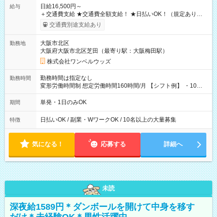
日給16,500円～
給与
＋交通費支給 ★交通費全額支給！ ★日払いOK！（規定あり） ┗
働いたその日に現金GET♪ お仕事後はコンビニATMから 日払
交通費別途支給あり
い分を引き落とせます！ 【試用期間】試用期間なし
大阪市北区
勤務地
大阪府大阪市北区芝田（最寄り駅：大阪梅田駅）
株式会社ワンベルウッズ
勤務時間は指定なし
勤務時間
変形労働時間制 想定労働時間160時間/月 【シフト例】 ・10：
00～20：00
単発・1日のみOK
期間
日払いOK / 副業・WワークOK / 10名以上の大量募集
特徴
気になる！
応募する
詳細へ
未読
深夜給1589円＊ダンボールを開けて中身を移す