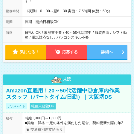
す！
〈夜勤〉 0：00～翌8：30 実働：7.5時間 休憩：60分
勤務時間
長期 開始日相談OK
期間
日払いOK
/
履歴書不要
/
40～50代活躍中
/
服装自由
/
シフト勤
特徴
務
/
電話対応なし
/
パソコンスキル不要
気になる！
応募する
詳細へ
未読
Amazon直雇用！20～50代活躍中◎倉庫内作業
スタッフ（パートタイム/日勤）｜大阪堺DS
アルバイト
職種未経験OK
時給1,300円～1,300円
給与
■昇給・昇格 一定の条件を満たした場合、契約更新の際に年2回
まで昇給の機会があります。 ■正社員登用制度あり ※月末締/翌
交通費別途支給あり
月25日支払い ※時間外手当、別途支給 ※深夜割増賃金 (22:00～