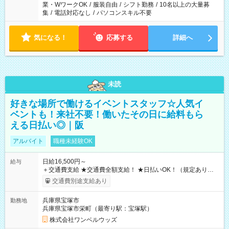
業・WワークOK
/
服装自由
/
シフト勤務
/
10名以上の大量募
集
/
電話対応なし
/
パソコンスキル不要
気になる！
応募する
詳細へ
未読
好きな場所で働けるイベントスタッフ☆人気イ
ベントも！来社不要！働いたその日に給料もら
える日払い◎｜阪
アルバイト
職種未経験OK
日給16,500円～
給与
＋交通費支給 ★交通費全額支給！ ★日払いOK！（規定あり） ┗
働いたその日に現金GET♪ お仕事後はコンビニATMから 日払
交通費別途支給あり
い分を引き落とせます！ 【試用期間】試用期間なし
兵庫県宝塚市
勤務地
兵庫県宝塚市栄町（最寄り駅：宝塚駅）
株式会社ワンベルウッズ