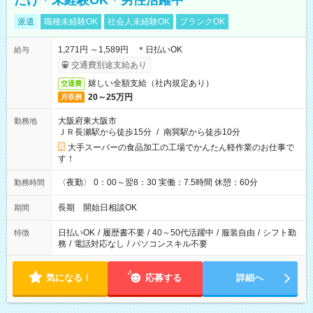
だけ＊未経験OK＊男性活躍中
派遣
職種未経験OK
社会人未経験OK
ブランクOK
1,271円 ～1,589円 ＊日払いOK
給与
交通費別途支給あり
嬉しい全額支給（社内規定あり）
交通費
20～25万円
月収例
大阪府東大阪市
勤務地
ＪＲ長瀬駅から徒歩15分
/
南巽駅から徒歩10分
大手スーパーの食品加工の工場でかんたん軽作業のお仕事で
す！
〈夜勤〉 0：00～翌8：30 実働：7.5時間 休憩：60分
勤務時間
長期 開始日相談OK
期間
日払いOK
/
履歴書不要
/
40～50代活躍中
/
服装自由
/
シフト勤
特徴
務
/
電話対応なし
/
パソコンスキル不要
気になる！
応募する
詳細へ