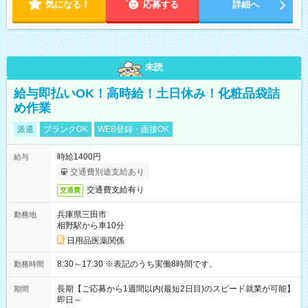
気になる！
応募する
詳細へ
未読
給与即払いOK！高時給！土日休み！化粧品袋詰
め作業
派遣
ブランクOK
WEB登録・面接OK
時給1400円
給与
交通費別途支給あり
交通費支給有り
交通費
兵庫県三田市
勤務地
相野駅から車10分
日用品医薬関係
8:30～17:30 ※表記のうち実働8時間です。
勤務時間
長期【ご応募から1週間以内(最短2日目)のスピード就業が可能】
期間
即日～