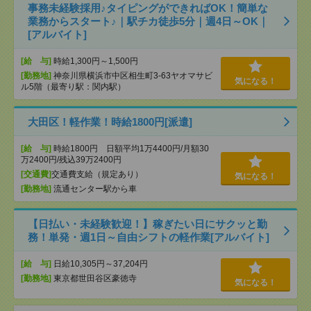
事務未経験採用♪タイピングができればOK！簡単な
業務からスタート♪｜駅チカ徒歩5分｜週4日～OK｜
[アルバイト]
[給 与]
時給1,300円～1,500円
[勤務地]
神奈川県横浜市中区相生町3-63ヤオマサビ
気になる！
ル5階（最寄り駅：関内駅）
大田区！軽作業！時給1800円[派遣]
[給 与]
時給1800円 日額平均1万4400円/月額30
万2400円/残込39万2400円
[交通費]
交通費支給（規定あり）
気になる！
[勤務地]
流通センター駅から車
【日払い・未経験歓迎！】稼ぎたい日にサクッと勤
務！単発・週1日～自由シフトの軽作業[アルバイト]
[給 与]
日給10,305円～37,204円
[勤務地]
東京都世田谷区豪徳寺
気になる！