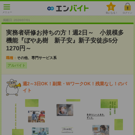
0
メニュー
気になる！
ログイン
掲載日 :2026
/
07
/
01
実務者研修お持ちの方！週2日～ 小規模多
機能『ぼやあ樹 新子安』新子安徒歩5分
1270円～
職種：
その他、専門サービス系
アルバイト
週2～3日OK！副業・WワークOK！残業なし！のバ
イト