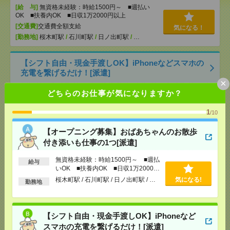
[給 与]
無資格未経験：時給1500円～ ■週払い
OK ■扶養内OK ■日収1万2000円以上
[交通費]
交通費全額支給
気になる！
[勤務地]
桜木町駅
/
石川町駅
/
日ノ出町駅
/
…
【シフト自由・現金手渡しOK】iPhoneなどスマホの
充電を繋げるだけ！[派遣]
×
どちらのお仕事が気になりますか？
[給 与]
時給1414円～ ▼日払いOK（規定あ
り） ■初勤務手当あり ※規定による
[勤務地]
新宿駅から徒歩
/
新宿三丁目駅から徒歩
/
気になる！
1
/10
高田馬場駅から徒歩
/
…
【オープニング募集】おばあちゃんのお散歩
付き添いも仕事の1つ[派遣]
＜日本を代表するバンド＊サカナクション＞ツアー
公演のサポートバイト＠日本武道館[アルバイト]
無資格未経験：時給1500円～ ■週払
給与
いOK ■扶養内OK ■日収1万2000円
[給 与]
時給1250円～
以上
桜木町駅 / 石川町駅 / 日ノ出町駅 / …
気になる!
勤務地
[交通費]
支給（規定有り）
気になる！
[勤務地]
九段下駅から徒歩5分
/
竹橋駅から徒歩10
分
/
神保町駅から徒歩15分
/
…
【シフト自由・現金手渡しOK】iPhoneなど
スマホの充電を繋げるだけ！[派遣]