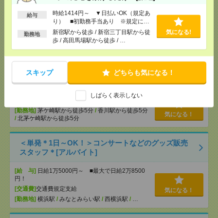
＜SEKAI NO OWARI＊8月15日・16日＞ドーム公演
のサポートバイト[アルバイト]
時給1414円～ ▼日払いOK（規定あ
給与
り） ■初勤務手当あり ※規定によ
[給 与]
時給1250円～
る
新宿駅から徒歩 / 新宿三丁目駅から徒
気になる!
勤務地
[交通費]
支給（規定有り）
歩 / 高田馬場駅から徒歩 / …
気になる！
[勤務地]
後楽園駅から徒歩5分
/
水道橋駅から徒歩5
分
/
春日(東京都)駅から徒歩7分
スキップ
どちらも気になる！
＼来社不要／単発1日OK＊文房具の仕分け[派遣]
しばらく表示しない
[給 与]
時給1,500円～1,875円
[勤務地]
茅ケ崎駅から徒歩5分
/
香川駅から徒歩5分
気になる！
/
北茅ケ崎駅から徒歩5分
＜単発＊1日～OK！＞コンサートなどのグッズ販売
スタッフ＊[アルバイト]
[給 与]
日給1万5000円～ ■最大で日給2万8500
円！
[交通費]
交通費規定支給
気になる！
[勤務地]
横浜駅
/
みなとみらい駅
/
西横浜駅
/
…