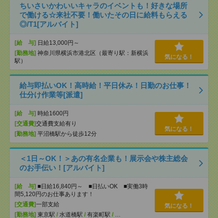
ちいさいかわいいキャラのイベントも！好きな場所
で働ける☆来社不要！働いたその日に給料もらえる
◎/T1[アルバイト]
[給 与]
日給13,000円～
[勤務地]
神奈川県横浜市港北区（最寄り駅：新横浜
気になる！
駅）
給与即払いOK！高時給！平日休み！日勤のお仕事！
仕分け作業等[派遣]
[給 与]
時給1600円
[交通費]
交通費支給有り
気になる！
[勤務地]
平沼橋駅から徒歩12分
＜1日～OK！＞あの有名企業も！展示会や株主総会
のお手伝い！[アルバイト]
[給 与]
■日給16,840円～ ■日払いOK ■実働3時
間5,120円のお仕事あります！
[交通費]
一部支給
気になる！
[勤務地]
東京駅
/
水道橋駅
/
有楽町駅
/
…