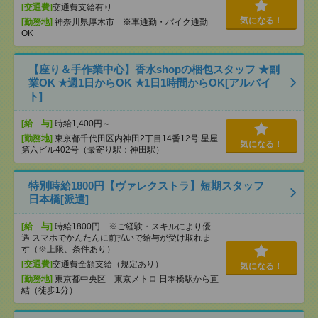
[交通費]
交通費支給有り
気になる！
[勤務地]
神奈川県厚木市 ※車通勤・バイク通勤
OK
【座り＆手作業中心】香水shopの梱包スタッフ ★副
業OK ★週1日からOK ★1日1時間からOK[アルバイ
ト]
[給 与]
時給1,400円～
[勤務地]
東京都千代田区内神田2丁目14番12号 星屋
気になる！
第六ビル402号（最寄り駅：神田駅）
特別時給1800円【ヴァレクストラ】短期スタッフ
日本橋[派遣]
[給 与]
時給1800円 ※ご経験・スキルにより優
遇 スマホでかんたんに前払いで給与が受け取れま
す（※上限、条件あり）
[交通費]
交通費全額支給（規定あり）
気になる！
[勤務地]
東京都中央区 東京メトロ 日本橋駅から直
結（徒歩1分）