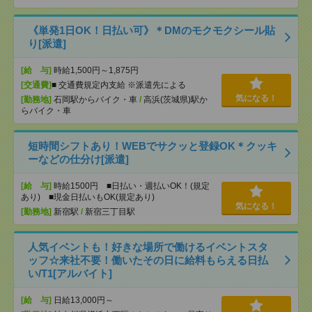
《単発1日OK！日払い可》＊DMのモクモクシール貼
り[派遣]
[給 与]
時給1,500円～1,875円
[交通費]
■ 交通費規定内支給 ※派遣先による
気になる！
[勤務地]
石岡駅からバイク・車
/
高浜(茨城県)駅か
らバイク・車
短時間シフトあり！WEBでサクッと登録OK＊クッキ
ーなどの仕分け[派遣]
[給 与]
時給1500円 ■日払い・週払いOK！(規定
あり) ■現金日払いもOK(規定あり)
気になる！
[勤務地]
新宿駅
/
新宿三丁目駅
人気イベントも！好きな場所で働けるイベントスタ
ッフ☆来社不要！働いたその日に給料もらえる日払
い/T1[アルバイト]
[給 与]
日給13,000円～