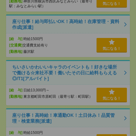
[勤務地]
神奈川県横浜市西区みなとみらい（最寄り
気になる！
駅：みなとみらい駅）
座り仕事！給与即払いOK！高時給！在庫管理・資料
作成[派遣]
[給 与]
時給1500円
[交通費]
交通費支給有り
気になる！
[勤務地]
藤沢駅
ちいさいかわいいキャラのイベントも！好きな場所
で働ける☆来社不要！働いたその日に給料もらえる
◎/T1[アルバイト]
[給 与]
日給13,000円～
[勤務地]
東京都町田市原町田（最寄り駅：町田駅）
気になる！
座り仕事！高時給！車通勤OK！土日休み！品質管
理・検査業務[派遣]
[給 与]
時給1500円