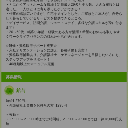
・とにかくアットホームな職場！定員最大29名と少人数。大きな施設とは
違った、一人ひとりに寄り添ったケアができる！
・仕事の幅は広いですが、在宅をメインとした、ご家族とご本人が、自分ら
しく暮らしていけるサービスを提供できるところ。
・デイサービス、訪問介護、ショートステイ、多様な介護スキルが身に付き
ます♪
・20～50代、幅広い年齢・経験のある方が活躍！希望のお休みも取りやす
くワークライフバランスの取れた生活が送れます。
☆研修・資格取得サポート充実☆
・入社オリエンテーションに加え、各種研修も充実！
・資格取得補助あり。介護福祉士、ケアマネージャーを目指したい方にも、
ステップアップをサポート！
・40種類以上のマニュアル完備！
募集情報
給与
時給1,270円～
・介護福祉士資格をお持ちの方 1295円
＜夜勤＞
・17：00～21：00時までは時間給、21：00～9：00までは一律18,000円支
給