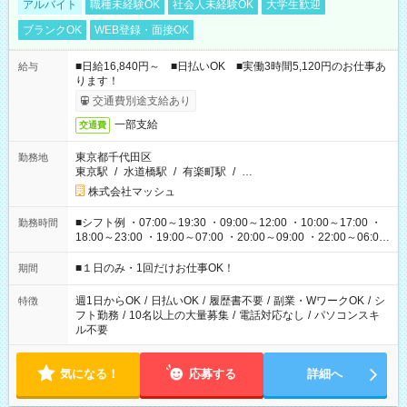
アルバイト
職種未経験OK
社会人未経験OK
大学生歓迎
ブランクOK
WEB登録・面接OK
■日給16,840円～ ■日払いOK ■実働3時間5,120円のお仕事あ
給与
ります！
交通費別途支給あり
一部支給
交通費
東京都千代田区
勤務地
東京駅
/
水道橋駅
/
有楽町駅
/
…
株式会社マッシュ
■シフト例 ・07:00～19:30 ・09:00～12:00 ・10:00～17:00 ・
勤務時間
18:00～23:00 ・19:00～07:00 ・20:00～09:00 ・22:00～06:00
etc ★最短で3時間で5,120円のお仕事から 15時間で2万円近く稼
げるお仕事も！ ご希望のお時間に合わせてご紹介！ ※シフトは
■１日のみ・1回だけお仕事OK！
期間
現場によって異なります。 ※勿論、休憩時間はあるのでご安心
ください！
週1日からOK
/
日払いOK
/
履歴書不要
/
副業・WワークOK
/
シ
特徴
フト勤務
/
10名以上の大量募集
/
電話対応なし
/
パソコンスキ
ル不要
気になる！
応募する
詳細へ