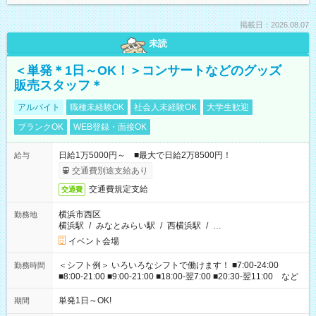
掲載日：2026.08.07
未読
＜単発＊1日～OK！＞コンサートなどのグッズ
販売スタッフ＊
アルバイト
職種未経験OK
社会人未経験OK
大学生歓迎
ブランクOK
WEB登録・面接OK
日給1万5000円～ ■最大で日給2万8500円！
給与
交通費別途支給あり
交通費規定支給
交通費
横浜市西区
勤務地
横浜駅
/
みなとみらい駅
/
西横浜駅
/
…
イベント会場
＜シフト例＞ いろいろなシフトで働けます！ ■7:00-24:00
勤務時間
■8:00-21:00 ■9:00-21:00 ■18:00-翌7:00 ■20:30-翌11:00 など
単発1日～OK!
期間