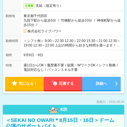
支給（規定有り）
交通費
東京都千代田区
勤務地
九段下駅から徒歩5分
/
竹橋駅から徒歩10分
/
神保町駅から徒
歩15分
/
…
株式会社ライブパワー
＜シフト例＞ 9:00～22:30 12:30～22:00 15:30～21:00 12:30～
勤務時間
19:00 12:30～22:00 上記の時間から好きな時間を選べます！ ※
時間は変更となる可能性があります
9月8日・9日
期間
週1日からOK
/
履歴書不要
/
副業・WワークOK
/
シフト勤務
/
特徴
電話対応なし
/
パソコンスキル不要
気になる！
応募する
詳細へ
掲載日：2026.08.04
未読
＜SEKAI NO OWARI＊8月15日・16日＞ドーム
公演のサポートバイト