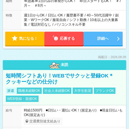
≪急募≫1日のみの単発からOK！ 即日スタートもOK！ ＃7
期間
月～ ＃8月～
週1日からOK
/
日払いOK
/
履歴書不要
/
40～50代活躍中
/
副
特徴
業・WワークOK
/
服装自由
/
シフト勤務
/
10名以上の大量募
集
/
電話対応なし
/
パソコンスキル不要
気になる！
応募する
詳細へ
掲載日：2026.08.09
未読
短時間シフトあり！WEBでサクッと登録OK＊
クッキーなどの仕分け
派遣
職種未経験OK
社会人未経験OK
大学生歓迎
ブランクOK
WEB登録・面接OK
時給1500円 ■日払い・週払いOK！(規定あり) ■現金日払いも
給与
OK(規定あり)
交通費別途支給あり