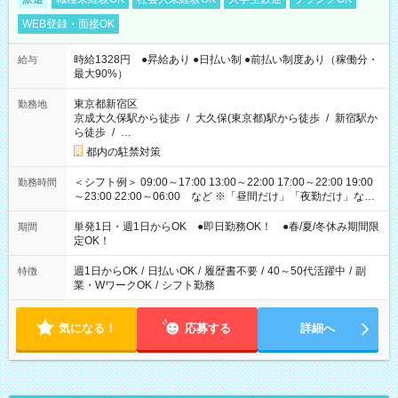
WEB登録・面接OK
時給1328円 ●昇給あり ●日払い制 ●前払い制度あり（稼働分・
給与
最大90%）
東京都新宿区
勤務地
京成大久保駅から徒歩
/
大久保(東京都)駅から徒歩
/
新宿駅か
ら徒歩
/
…
都内の駐禁対策
＜シフト例＞ 09:00～17:00 13:00～22:00 17:00～22:00 19:00
勤務時間
～23:00 22:00～06:00 など ※「昼間だけ」「夜勤だけ」など
の希望OK
単発1日・週1日からOK ●即日勤務OK！ ●春/夏/冬休み期間限
期間
定OK！
週1日からOK
/
日払いOK
/
履歴書不要
/
40～50代活躍中
/
副
特徴
業・WワークOK
/
シフト勤務
気になる！
応募する
詳細へ