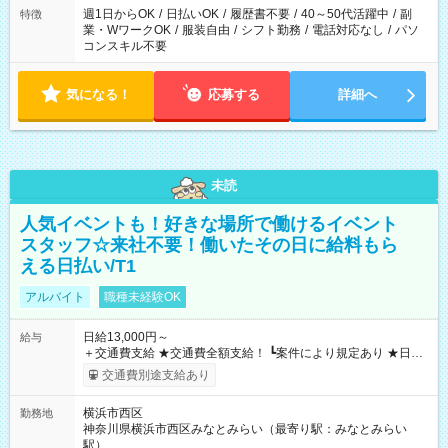
週1日からOK
/
日払いOK
/
履歴書不要
/
40～50代活躍中
/
副
特徴
業・WワークOK
/
服装自由
/
シフト勤務
/
電話対応なし
/
パソ
コンスキル不要
気になる！
応募する
詳細へ
未読
人気イベントも！好きな場所で働けるイベント
スタッフ☆来社不要！働いたその日に給料もら
える日払い/T1
アルバイト
職種未経験OK
日給13,000円～
給与
＋交通費支給 ★交通費全額支給！ ┗案件により規定あり ★日払
いOK！（規定あり） ┗働いたその日に現金GET♪ お仕事後はコ
交通費別途支給あり
ンビニATMから 日払い分を引き落とせます！ 【試用期間】試
用期間なし
横浜市西区
勤務地
神奈川県横浜市西区みなとみらい（最寄り駅：みなとみらい
駅）