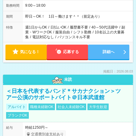
9:00～18:00
勤務時間
即日～OK！ 1日～働けます＾＾（規定あり）
期間
週1日からOK
/
日払いOK
/
履歴書不要
/
40～50代活躍中
/
副
特徴
業・WワークOK
/
服装自由
/
シフト勤務
/
10名以上の大量募
集
/
電話対応なし
/
パソコンスキル不要
気になる！
応募する
詳細へ
掲載日：2026.08.03
未読
＜日本を代表するバンド＊サカナクション＞ツ
アー公演のサポートバイト＠日本武道館
アルバイト
職種未経験OK
社会人未経験OK
大学生歓迎
ブランクOK
時給1250円～
給与
交通費別途支給あり