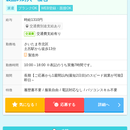
派遣
ブランクOK
WEB登録・面接OK
時給1310円
給与
交通費別途支給あり
交通費支給有り
交通費
さいたま市北区
勤務地
土呂駅から徒歩13分
製造外
10:00～18:00 ※表記のうち実働7時間です。
勤務時間
長期【ご応募から1週間以内(最短2日目)のスピード就業が可能】
期間
即日～
履歴書不要
/
服装自由
/
電話対応なし
/
パソコンスキル不要
特徴
気になる！
応募する
詳細へ