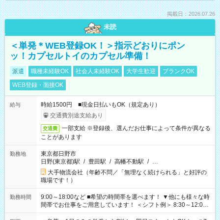
掲載日：2026.07.26
未読
＜単発＊WEB登録OK！＞指示どおりにポン
ッ！カプセルトイのカプセル準備！
派遣
職種未経験OK
社会人未経験OK
大学生歓迎
ブランクOK
WEB登録・面接OK
時給1500円 ■現金日払いもOK（規定あり）
給与
交通費別途支給あり
一部支給 ※登録後、選んだお仕事によって条件が異なる
交通費
ことがあります
東京都日野市
勤務地
日野(東京都)駅
/
豊田駅
/
高幡不動駅
/
…
大手物流会社（年齢不問／「無理なく続けられる」と好評の
職場です！）
9:00～18:00など ■希望の時間帯を選べます！ ▼他にも様々な時
勤務時間
間帯でお仕事をご用意しています！ ＜シフト例＞ 8:30～12:00
17:00～22:00 13:00～22:00 22:00～翌6:00 など