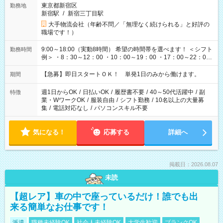
東京都新宿区
勤務地
新宿駅
/
新宿三丁目駅
大手物流会社（年齢不問／「無理なく続けられる」と好評の
職場です！）
9:00～18:00（実動8時間） 希望の時間帯を選べます！ ＜シフト
勤務時間
例＞ ・8：30～12：00 ・10：00～19：00 ・17：00～22：00
・13：00～22：00 ・22：00～翌6：00 など
【急募】即日スタートＯＫ！ 単発1日のみから働けます。
期間
週1日からOK
/
日払いOK
/
履歴書不要
/
40～50代活躍中
/
副
特徴
業・WワークOK
/
服装自由
/
シフト勤務
/
10名以上の大量募
集
/
電話対応なし
/
パソコンスキル不要
気になる！
応募する
詳細へ
掲載日：2026.08.07
未読
【超レア】車の中で座っているだけ！誰でも出
来る簡単なお仕事です！
派遣
職種未経験OK
社会人未経験OK
大学生歓迎
ブランクOK