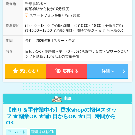
千葉県船橋市
勤務地
南船橋駅から徒歩10分程度
スマートフォンを取り扱う倉庫
(1)9:00～18:00（実働8時間） (2)10:00～18:00（実働7時間）
勤務時間
(3)10:00～17:00（実働6時間） ※時間帯選べます ※休憩60分
長期 2026年9月スタート予定
期間
日払いOK
/
履歴書不要
/
40～50代活躍中
/
副業・WワークOK
/
特徴
シフト勤務
/
10名以上の大量募集
気になる！
応募する
詳細へ
未読
【座り＆手作業中心】香水shopの梱包スタッ
フ ★副業OK ★週1日からOK ★1日1時間から
OK
アルバイト
職種未経験OK