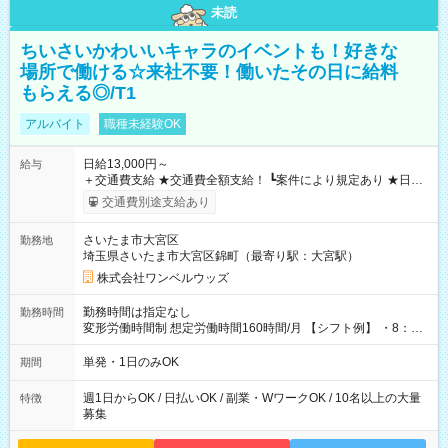
未読
ちいさいかわいいキャラのイベントも！好きな
場所で働ける☆来社不要！働いたその日に給料
もらえる◎/T1
アルバイト
職種未経験OK
日給13,000円～
給与
＋交通費支給 ★交通費全額支給！ ┗案件により規定あり ★日払
いOK！（規定あり） ┗働いたその日に現金GET♪ お仕事後はコ
交通費別途支給あり
ンビニATMから 日払い分を引き落とせます！ 【試用期間】試
用期間なし
さいたま市大宮区
勤務地
埼玉県さいたま市大宮区錦町（最寄り駅：大宮駅）
株式会社ワンベルウッズ
勤務時間は指定なし
勤務時間
変形労働時間制 想定労働時間160時間/月 【シフト例】 ・8：00
～21：00
単発・1日のみOK
期間
週1日からOK / 日払いOK / 副業・WワークOK / 10名以上の大量
特徴
募集