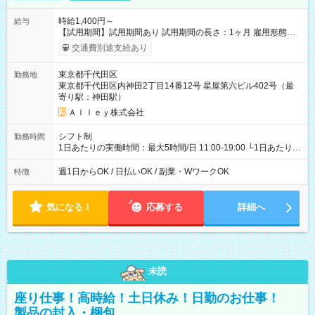
時給1,400円～
給与
【試用期間】試用期間あり 試用期間の長さ：1ヶ月 雇用形態、
給与は本採用時と同じです。
交通費別途支給あり
東京都千代田区
勤務地
東京都千代田区内神田2丁目14番12号 星屋第六ビル402号（最
寄り駅：神田駅）
Ａｌｌｅｙ株式会社
シフト制
勤務時間
1日あたりの実働時間：最大5時間/日 11:00-19:00 └1日あたりの
実働時間：1-5時間 └上記の時間帯内であれば、いつでも勤務可
能！ └平日・土曜日の中で、お好きな曜日でご勤務いただけま
週1日からOK / 日払いOK / 副業・WワークOK
特徴
す！ 【シフト例】 ・11:00～14:00 ・16:30～19:00 ・13:00～
18:00 などのように、自由な働き方が可能なお仕事です！
気になる！
応募する
詳細へ
未読
座り仕事！高時給！土日休み！日勤のお仕事！
製品の封入・梱包