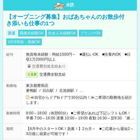
未読
【オープニング募集】おばあちゃんのお散歩付
き添いも仕事の1つ
派遣
職種未経験OK
社会人未経験OK
ブランクOK
WEB登録・面接OK
無資格未経験：時給1500円～ ■週払いOK ■扶養内OK ■日
給与
収1万2000円以上
交通費別途支給あり
交通費全額支給
交通費
東京都豊島区
勤務地
巣鴨駅
/
目白駅
/
北池袋駅
/
…
≪自宅からドアtoドアで30分以内！≫ご希望の勤務地を紹介
します。
9:00～18:00（休憩60分） ■ご希望があれば下記シフトもOK！
勤務時間
早番 7:00～16:00 遅番 10:00～19:00 夜勤 16:30～翌9:30 「家族
と休みを合わせたい」 「余裕を持って夕飯の準備がしたい」
「できれば残業はしたくない」 など、ご希望を教えてください
【8月中のスタートOK！急募！】2カ月～ ■ご応募から最短2～
期間
ね。 ※Wワーク希望の方へ 今ご覧のお仕事で希望する勤務時間
3日後に就業が可能です！
と、もう1つのお仕事の勤務時間。 合計で週40時間を超える場