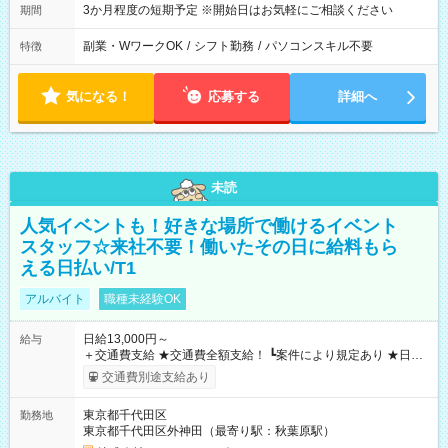
3か月程度の短期予定 ※開始日はお気軽にご相談ください
期間
副業・WワークOK
/
シフト勤務
/
パソコンスキル不要
特徴
気になる！
応募する
詳細へ
未読
人気イベントも！好きな場所で働けるイベント
スタッフ☆来社不要！働いたその日に給料もら
える日払い/T1
アルバイト
職種未経験OK
日給13,000円～
給与
＋交通費支給 ★交通費全額支給！ ┗案件により規定あり ★日払
いOK！（規定あり） ┗働いたその日に現金GET♪ お仕事後はコ
交通費別途支給あり
ンビニATMから 日払い分を引き落とせます！ 【試用期間】試
用期間なし
東京都千代田区
勤務地
東京都千代田区外神田（最寄り駅：秋葉原駅）