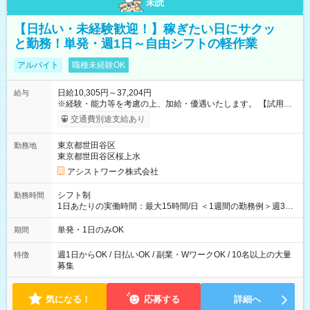
未読
【日払い・未経験歓迎！】稼ぎたい日にサクッ
と勤務！単発・週1日～自由シフトの軽作業
アルバイト
職種未経験OK
日給10,305円～37,204円
給与
※経験・能力等を考慮の上、加給・優遇いたします。 【試用期
間】試用期間なし
交通費別途支給あり
東京都世田谷区
勤務地
東京都世田谷区桜上水
アシストワーク株式会社
シフト制
勤務時間
1日あたりの実働時間：最大15時間/日 ＜1週間の勤務例＞週3回
勤務 勤務：月・水・金 休み：火・木・土・日 好きな時にお仕事
可能です！ ※1日あたりの最大実働時間は日勤、夜勤共に勤務し
単発・1日のみOK
期間
た時間になります。
週1日からOK / 日払いOK / 副業・WワークOK / 10名以上の大量
特徴
募集
気になる！
応募する
詳細へ