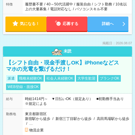
合は応募できません。
履歴書不要
/
40～50代活躍中
/
服装自由
/
シフト勤務
/
10名以
特徴
上の大量募集
/
電話対応なし
/
パソコンスキル不要
気になる！
応募する
詳細へ
掲載日：2026.08.07
未読
【シフト自由・現金手渡しOK】iPhoneなどス
マホの充電を繋げるだけ！
派遣
職種未経験OK
社会人未経験OK
大学生歓迎
ブランクOK
WEB登録・面接OK
時給1414円～ ▼日払いOK（規定あり） ■初勤務手当あり
給与
※規定による
東京都新宿区
勤務地
新宿駅から徒歩
/
新宿三丁目駅から徒歩
/
高田馬場駅から徒歩
/
…
物流企業