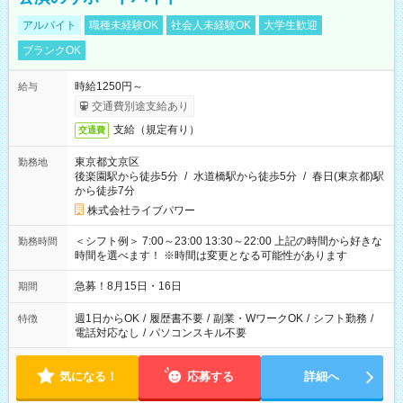
アルバイト
職種未経験OK
社会人未経験OK
大学生歓迎
ブランクOK
時給1250円～
給与
交通費別途支給あり
支給（規定有り）
交通費
東京都文京区
勤務地
後楽園駅から徒歩5分
/
水道橋駅から徒歩5分
/
春日(東京都)駅
から徒歩7分
株式会社ライブパワー
＜シフト例＞ 7:00～23:00 13:30～22:00 上記の時間から好きな
勤務時間
時間を選べます！ ※時間は変更となる可能性があります
急募！8月15日・16日
期間
週1日からOK
/
履歴書不要
/
副業・WワークOK
/
シフト勤務
/
特徴
電話対応なし
/
パソコンスキル不要
気になる！
応募する
詳細へ