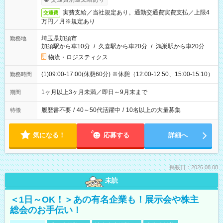
実費支給／当社規定あり。通勤交通費実費支払／上限4
交通費
万円／月※規定あり
埼玉県加須市
勤務地
加須駅から車10分
/
久喜駅から車20分
/
鴻巣駅から車20分
物流・ロジスティクス
(1)09:00-17:00(休憩60分) ※休憩（12:00-12:50、15:00-15:10）
勤務時間
1ヶ月以上3ヶ月未満／即日～9月末まで
期間
履歴書不要
/
40～50代活躍中
/
10名以上の大量募集
特徴
気になる！
応募する
詳細へ
掲載日：2026.08.08
未読
＜1日～OK！＞あの有名企業も！展示会や株主
総会のお手伝い！