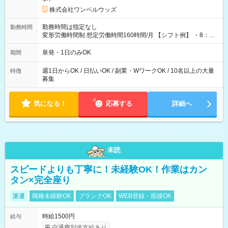
株式会社ワンベルウッズ
勤務時間は指定なし
勤務時間
変形労働時間制 想定労働時間160時間/月 【シフト例】 ・8：00
～21：00
単発・1日のみOK
期間
週1日からOK / 日払いOK / 副業・WワークOK / 10名以上の大量
特徴
募集
気になる！
応募する
詳細へ
未読
スピードよりも丁寧に！未経験OK！作業はカン
タン×完全座り
派遣
職種未経験OK
ブランクOK
WEB登録・面接OK
時給1500円
給与
交通費別途支給あり