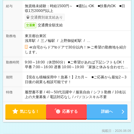
無資格未経験：時給1500円～ ■週払いOK ■扶養内OK ■日
給与
収1万2000円以上
交通費別途支給あり
交通費全額支給
交通費
東京都台東区
勤務地
浅草駅
/
三ノ輪駅
/
上野御徒町駅
/
…
≪自宅からドアtoドアで30分以内！≫ご希望の勤務地を紹介
します。
9:00～18:00（休憩60分） ■ご希望があれば下記シフトもOK！
勤務時間
早番 7:00～16:00 遅番 10:00～19:00 「家族と休みを合わせた
い」 「余裕を持って夕飯の準備がしたい」 「できれば残業はし
たくない」 など、ご希望を教えてくださいね。 ※Wワーク希望
【現在も積極採用中！急募！】2カ月～ ■ご応募から最短2～3
期間
の方へ 今ご覧のお仕事で希望する勤務時間と、もう1つのお仕事
日後の就業も相談可能です！
の勤務時間。 合計で週40時間を超える場合は応募できません。
履歴書不要
/
40～50代活躍中
/
服装自由
/
シフト勤務
/
10名以
特徴
上の大量募集
/
電話対応なし
/
パソコンスキル不要
気になる！
応募する
詳細へ
掲載日：2026.08.09