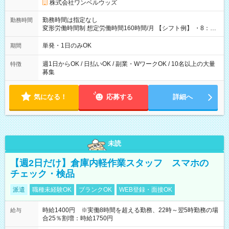
株式会社ワンベルウッズ
勤務時間は指定なし
勤務時間
変形労働時間制 想定労働時間160時間/月 【シフト例】 ・8：00
～21：00
単発・1日のみOK
期間
週1日からOK / 日払いOK / 副業・WワークOK / 10名以上の大量
特徴
募集
気になる！
応募する
詳細へ
未読
【週2日だけ】倉庫内軽作業スタッフ スマホの
チェック・検品
派遣
職種未経験OK
ブランクOK
WEB登録・面接OK
時給1400円 ※実働8時間を超える勤務、22時～翌5時勤務の場
給与
合25％割増：時給1750円