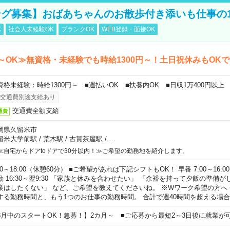
グ募集】おばあちゃんのお散歩付き添いも仕事の
K
社会人未経験OK
ブランクOK
WEB登録・面接OK
～OK≫無資格・未経験でも時給1300円～！土日祝休みもOK
資格未経験：時給1300円～ ■週払いOK ■扶養内OK ■日収1万400円以上
交通費別途支給あり
交通費全額支給
通費
岡県久留米市
留米大学前駅
/
荒木駅
/
古賀茶屋駅
/
…
≪自宅からドアtoドアで30分以内！≫ご希望の勤務地を紹介します。
00～18:00（休憩60分） ■ご希望があれば下記シフトもOK！ 早番 7:00～16:00 遅
勤 16:30～翌9:30 「家族と休みを合わせたい」 「余裕を持って夕飯の準備
業はしたくない」 など、ご希望を教えてくださいね。 ※Wワーク希望の方へ
する勤務時間と、もう1つのお仕事の勤務時間。 合計で週40時間を超える場
8月中のスタートOK！急募！】2カ月～ ■ご応募から最短2～3日後に就業が