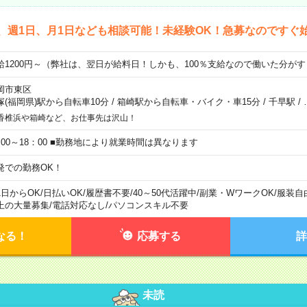
、週1日、月1日なども相談可能！未経験OK！急募なのですぐ
給1200円～（弊社は、翌日が給料日！しかも、100％支給なので働いた分が
岡市東区
塚(福岡県)駅から自転車10分
/
箱崎駅から自転車・バイク・車15分
/
千早駅
/
香椎浜や箱崎など、お仕事先は沢山！
：00～18：00 ■勤務地により就業時間は異なります
発での勤務OK！
1日からOK
/
日払いOK
/
履歴書不要
/
40～50代活躍中
/
副業・WワークOK
/
服装自
上の大量募集
/
電話対応なし
/
パソコンスキル不要
なる！
応募する
詳
未読