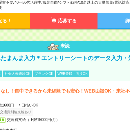
歴書不要
/
40～50代活躍中
/
服装自由
/
シフト勤務
/
10名以上の大量募集
/
電話対応
要
なる！
応募する
詳
未読
たまんま入力＊エントリーシートのデータ入力・
K
社会人未経験OK
ブランクOK
WEB登録・面接OK
なし！集中できるから未経験でも安心！WEB面談OK・来社
給1600円 ＊日払いOK
交通費別途支給あり
交通費支給（上限15000円/月）
通費