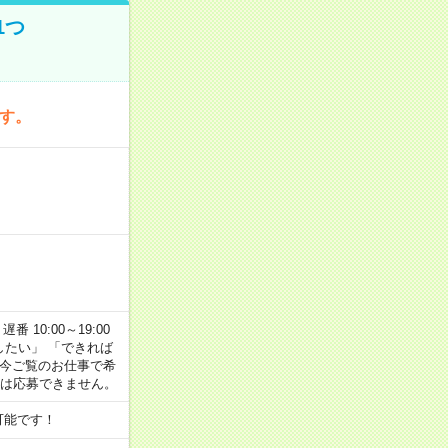
1つ
です。
番 10:00～19:00
がしたい」 「できれば
 今ご覧のお仕事で希
合は応募できません。
可能です！