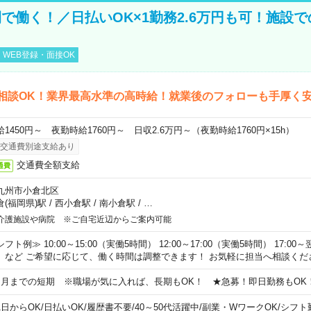
で働く！／日払いOK×1勤務2.6万円も可！施設
WEB登録・面接OK
相談OK！業界最高水準の高時給！就業後のフォローも手厚く
給1450円～ 夜勤時給1760円～ 日収2.6万円～（夜勤時給1760円×15h）
交通費別途支給あり
交通費全額支給
通費
九州市小倉北区
倉(福岡県)駅
/
西小倉駅
/
南小倉駅
/
…
介護施設や病院 ※ご自宅近辺からご案内可能
フト例≫ 10:00～15:00（実働5時間） 12:00～17:00（実働5時間） 17:00～
）など ご希望に応じて、働く時間は調整できます！ お気軽に担当へ相談くだ
ヵ月までの短期 ※職場が気に入れば、長期もOK！ ★急募！即日勤務もOK
1日からOK
/
日払いOK
/
履歴書不要
/
40～50代活躍中
/
副業・WワークOK
/
シフト