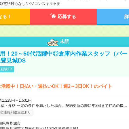
集
/
電話対応なし
/
パソコンスキル不要
なる！
応募する
詳
未読
直雇用！20～50代活躍中◎倉庫内作業スタッフ（パー
豊見城DS
経験OK
上活躍中！日払い・週払いOK！週2～3日OK！のバイト
1,225円～1,531円
昇給・昇格 一定の条件を満たした場合、契約更新の際に年2回まで昇給の機…
交通費別途支給あり
縄県豊見城市
縄県豊見城市字与根西原50-110DPL沖縄豊見城1