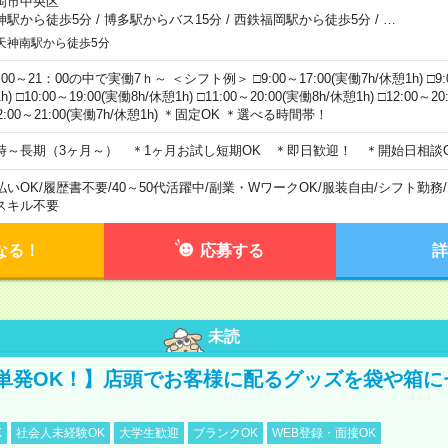
岡市中央区
神駅から徒歩5分
/
博多駅からバス15分
/
西鉄福岡駅から徒歩5分
/
…
天神南駅から徒歩5分
00～21：00の中で実働7ｈ～ ＜シフト例＞ □9:00～17:00(実働7h/休憩1h) □9:0
h) □10:00～19:00(実働8h/休憩1h) □11:00～20:00(実働8h/休憩1h) □12:00～2
2:00～21:00(実働7h/休憩1h) ＊固定OK ＊選べる時間帯！
時～長期（3ヶ月～） ＊1ヶ月お試し短期OK ＊即日歓迎！ ＊開始日相談
払いOK
/
履歴書不要
/
40～50代活躍中
/
副業・WワークOK
/
服装自由
/
シフト勤務
/
スキル不要
なる！
応募する
詳
未読
単発OK！】店頭でお客様に配るグッズを袋や箱に
K
社会人未経験OK
大学生歓迎
ブランクOK
WEB登録・面接OK