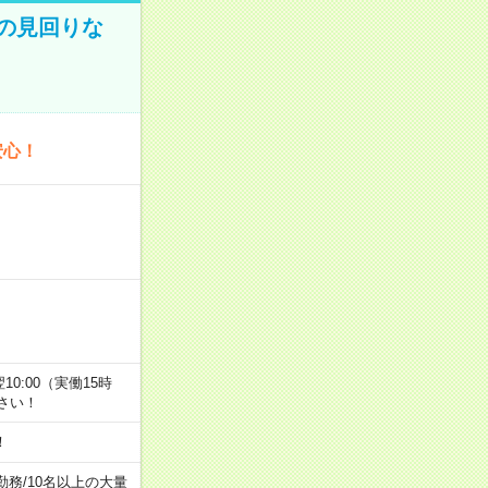
での見回りな
安心！
翌10:00（実働15時
さい！
！
勤務
/
10名以上の大量