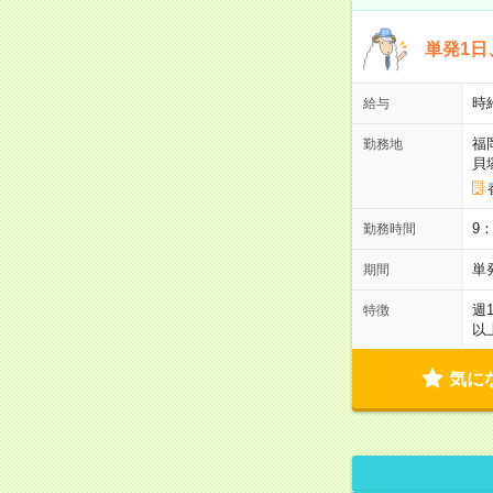
単発1日
時
給与
福
勤務地
貝
9
勤務時間
単
期間
週
特徴
以
気に