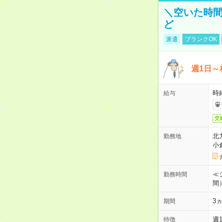
＼空いた時間
ど
派遣
ブランクOK
週1日～
時
給与
交
北
勤務地
小
≪シ
勤務時間
間
3
期間
週
特徴