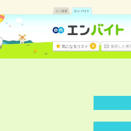
エン派遣
エン バイト
0
気になるリスト
保存した希