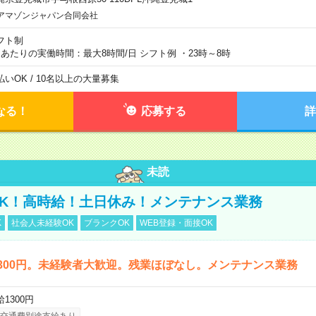
アマゾンジャパン合同会社
フト制
日あたりの実働時間：最大8時間/日 シフト例 ・23時～8時
払いOK / 10名以上の大量募集
なる！
応募する
詳
未読
K！高時給！土日休み！メンテナンス業務
K
社会人未経験OK
ブランクOK
WEB登録・面接OK
300円。未経験者大歓迎。残業ほぼなし。メンテナンス業務
1300円