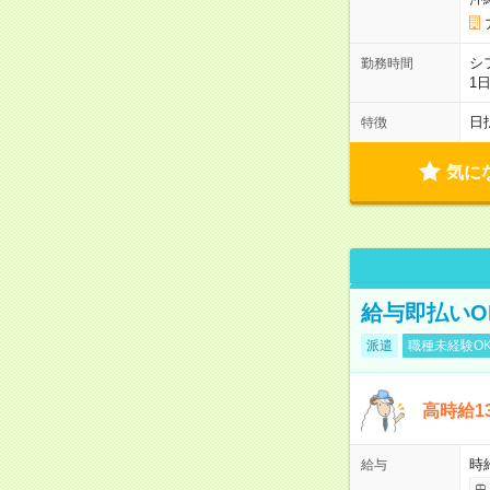
シ
勤務時間
1
日
特徴
気に
給与即払いO
派遣
職種未経験O
高時給1
時給
給与