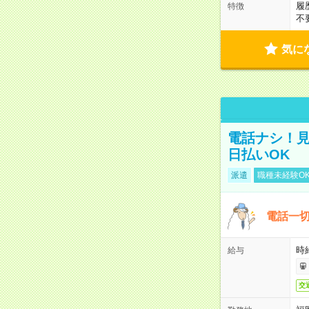
履
特徴
不
気に
電話ナシ！見
日払いOK
派遣
職種未経験O
電話一切
時
給与
交