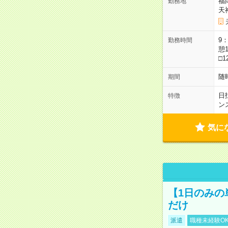
福
勤務地
天
9：
勤務時間
憩1
□1
随
期間
日
特徴
ン
気に
【1日のみの
だけ
派遣
職種未経験O