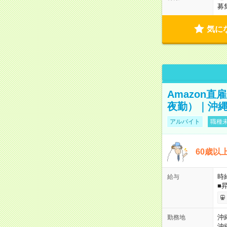
募
気に
Amazon
夜勤）｜沖縄
アルバイト
職種未
60歳以
時給
給与
■
沖
勤務地
沖