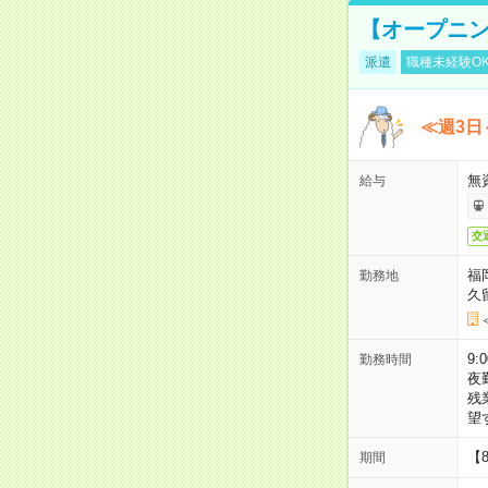
【オープニン
派遣
職種未経験O
≪週3日
無
給与
交
福
勤務地
久
9:
勤務時間
夜
残
望
【
期間