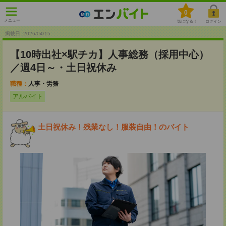
0
メニュー
気になる！
ログイン
掲載日 :2026
/
04
/
15
【10時出社×駅チカ】人事総務（採用中心）
／週4日～・土日祝休み
職種：
人事・労務
アルバイト
土日祝休み！残業なし！服装自由！のバイト