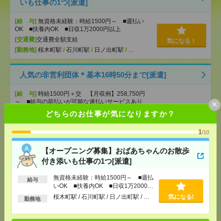
いも仕事の1つ[派遣]
[給 与]
無資格未経験：時給1500円～ ■週払い
OK ■扶養内OK ■日収1万2000円以上
[交通費]
交通費全額支給
気になる！
[勤務地]
桜木町駅
/
石川町駅
/
日ノ出町駅
/
…
人気の非営利団体＊基本16時50分まで[派遣]
[給 与]
時給1500円＋交 【月収例】258,750円
～ ■給与の前払いが可能な速払いサービスあり
×
[交通費]
交通費支給あり
どちらのお仕事が気になりますか？
[月収例]
25～30万円
気になる！
1
/10
[勤務地]
日本大通り駅から徒歩2分
/
馬車道駅から
徒歩5分
【オープニング募集】おばあちゃんのお散歩
付き添いも仕事の1つ[派遣]
9:30～【レア求人】穏やか独立行政法人での総務事
務！[派遣]
無資格未経験：時給1500円～ ■週払
給与
いOK ■扶養内OK ■日収1万2000円
[給 与]
時給1600円
以上
桜木町駅 / 石川町駅 / 日ノ出町駅 / …
気になる!
勤務地
[交通費]
全額支給
気になる！
[勤務地]
馬車道駅から徒歩8分
/
桜木町駅から徒歩