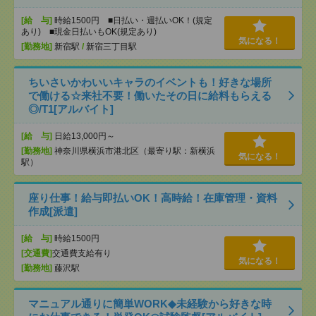
[給 与]
時給1500円 ■日払い・週払いOK！(規定
あり) ■現金日払いもOK(規定あり)
気になる！
[勤務地]
新宿駅
/
新宿三丁目駅
ちいさいかわいいキャラのイベントも！好きな場所
で働ける☆来社不要！働いたその日に給料もらえる
◎/T1[アルバイト]
[給 与]
日給13,000円～
[勤務地]
神奈川県横浜市港北区（最寄り駅：新横浜
気になる！
駅）
座り仕事！給与即払いOK！高時給！在庫管理・資料
作成[派遣]
[給 与]
時給1500円
[交通費]
交通費支給有り
気になる！
[勤務地]
藤沢駅
マニュアル通りに簡単WORK◆未経験から好きな時