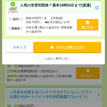
14分
人気の非営利団体＊基本16時50分まで[派遣]
【期間限定】大手グループ企業×事務サポート@関内
駅直結＊50代活躍中[派遣]
時給1500円＋交 【月収例】
給与
258,750円～ ■給与の前払いが可能
な速払いサービスあり
[給 与]
時給1800円＋交
日本大通り駅から徒歩2分 / 馬車道駅
気になる!
勤務地
から徒歩5分
[交通費]
交通費実費支給（当社規定あり）
気になる！
[勤務地]
関内駅から徒歩1分
/
日本大通り駅から徒
歩7分
スキップ
どちらも気になる！
＼！完全在宅！／土日含む週2～OK<講座受付
>@2400円[派遣]
しばらく表示しない
[給 与]
時給2400円＋交
[交通費]
交通費実費支給（当社規定あり）
気になる！
[勤務地]
田町(東京都)駅から徒歩4分
/
三田(東京都)
駅から徒歩7分
＜日本を代表するバンド＊サカナクション＞ツアー
公演のサポートバイト＠日本武道館[アルバイト]
[給 与]
時給1250円～