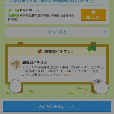
にお仕事できる！単発OK◎試験監督[アルバイト]
[給 与]
時給1,300円～
[勤務地]
神奈川県横浜市戸塚区戸塚町（最寄り駅：
気になる！
戸塚駅）
すべて見る
編集部イチオシ
＜ホテルの備品を運ぶだけ＞単発・短時間～OK／安心の
日給保障＊夜勤、＜単発＊1日～OK！＞コンサートなど
のグッズ販売スタッフ＊など
(8/6UP!)
かんたん検索はこちら