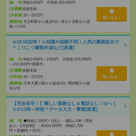
[給 与]
時給1450円 月収例 203,000円
[交通費]
全額支給
[月収例]
20～25万円
気になる！
[勤務地]
天王町駅から徒歩5分
/
保土ケ谷駅から送
迎バス5分
≪16:50定時！≫知識や経験不問！人気の農業組合で
＊こつこつ書類作成など[派遣]
[給 与]
時給1450円～1500円 月収例 203,000円
～210,000円+残業代
[交通費]
全額支給
[月収例]
20～25万円
気になる！
[勤務地]
日本大通り駅から徒歩2分
/
関内駅から徒
歩12分
【完全在宅！】難しい業務なし＆電話なし！ゆっく
りの11時～時短＊データ入力・事務[派遣]
[給 与]
◆時給1,700円＊日払い・週払いOK＊昇給
あり♪【月収例】 ・約204,000円 （時給1,700
円 × 実働6h × 20日）