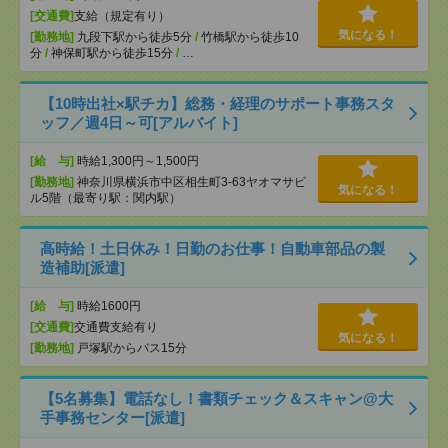
[交通費]
支給（規定有り）
気になる！
[勤務地]
九段下駅から徒歩5分
/
竹橋駅から徒歩10
分
/
神保町駅から徒歩15分
/
…
【10時出社×駅チカ】総務・経理のサポート事務スタ
ッフ／週4日～可[アルバイト]
[給 与]
時給1,300円～1,500円
[勤務地]
神奈川県横浜市中区相生町3-63ヤオマサビ
気になる！
ル5階（最寄り駅：関内駅）
高時給！土日休み！日勤のお仕事！自動車部品の製
造補助[派遣]
[給 与]
時給1600円
[交通費]
交通費支給有り
気になる！
[勤務地]
戸塚駅からバス15分
【5名募集】電話なし！書類チェック＆スキャン@大
手事務センター[派遣]