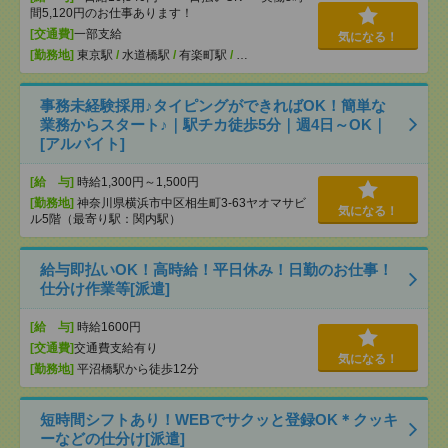
間5,120円のお仕事あります！
[交通費]
一部支給
気になる！
[勤務地]
東京駅
/
水道橋駅
/
有楽町駅
/
…
事務未経験採用♪タイピングができればOK！簡単な
業務からスタート♪｜駅チカ徒歩5分｜週4日～OK｜
[アルバイト]
[給 与]
時給1,300円～1,500円
[勤務地]
神奈川県横浜市中区相生町3-63ヤオマサビ
気になる！
ル5階（最寄り駅：関内駅）
給与即払いOK！高時給！平日休み！日勤のお仕事！
仕分け作業等[派遣]
[給 与]
時給1600円
[交通費]
交通費支給有り
気になる！
[勤務地]
平沼橋駅から徒歩12分
短時間シフトあり！WEBでサクッと登録OK＊クッキ
ーなどの仕分け[派遣]