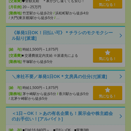
[交通費]
◆全額支給 ＊家が少し遠くても安心！
気になる！
[月収例]
20～25万円
[勤務地]
竹芝駅から徒歩2分
/
浜松町駅から徒歩4分
/
大門(東京都)駅から徒歩5分
/
…
《単発1日OK！日払い可》＊チラシのモクモクシー
ル貼り[派遣]
[給 与]
時給1,500円～1,875円
[交通費]
■ 交通費規定内支給 ※派遣先による
気になる！
[勤務地]
平塚駅から徒歩5分
＼来社不要／単発1日OK＊文房具の仕分け[派遣]
[給 与]
時給1,500円～1,875円
[勤務地]
茅ケ崎駅から徒歩5分
/
香川駅から徒歩5分
気になる！
/
北茅ケ崎駅から徒歩5分
＜1日～OK！＞あの有名企業も！展示会や株主総会
のお手伝い！[アルバイト]
[給 与]
■日給16,840円～ ■日払いOK ■実働3時