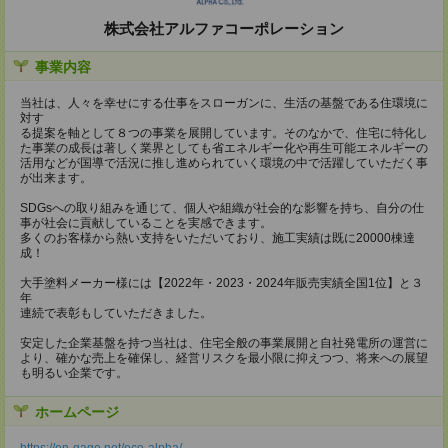
株式会社アルファコーポレーション
事業内容
当社は、人々を幸せにする仕事をスローガンに、生活の基盤である住環境に
対す
る提案を軸として８つの事業を展開しています。そのなかで、住宅に特化し
た事業の成長は著しく業界としても省エネルギー化や再生可能エネルギーの
活用などが国導で活況に推し進められていく環境の中で活躍していただく事
が出来ます。
SDGsへの取り組みを通じて、個人や組織が社会的な影響を持ち、自分の仕
事が社会に貢献していることを実感できます。
多くのお客様から熱い支持をいただいており、施工実績は既に20000棟達
成！
大手塗料メーカー様には【2022年・2023・2024年販売実績全国1位】と３
年
連続で表彰もしていただきました。
安定した企業基盤を持つ当社は、住宅全般の事業展開と自社発電所の運営に
より、確かな売上を確保し、経営リスクを最小限に抑えつつ、将来への展望
も明るい企業です。
ホームページ
https://en-gage.net/eco-alpha/