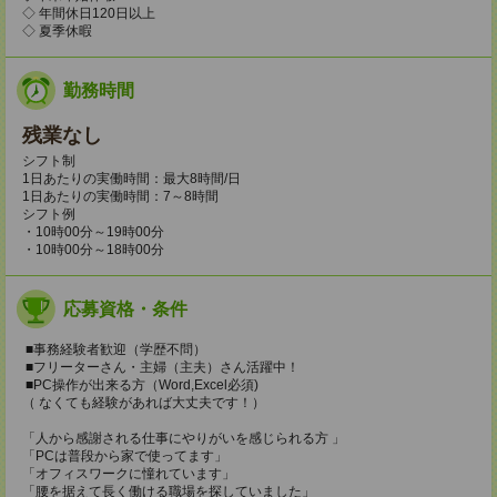
◇ 年間休日120日以上
◇ 夏季休暇
勤務時間
残業なし
シフト制
1日あたりの実働時間：最大8時間/日
1日あたりの実働時間：7～8時間
シフト例
・10時00分～19時00分
・10時00分～18時00分
応募資格・条件
■事務経験者歓迎（学歴不問）
■フリーターさん・主婦（主夫）さん活躍中！
■PC操作が出来る方（Word,Excel必須)
（ なくても経験があれば大丈夫です！）
「人から感謝される仕事にやりがいを感じられる方 」
「PCは普段から家で使ってます」
「オフィスワークに憧れています」
「腰を据えて長く働ける職場を探していました」