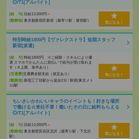
◎/T1[アルバイト]
[給 与]
日給13,000円～
[勤務地]
東京都新宿区新宿（最寄り駅：新宿駅）
気になる！
特別時給1800円【ヴァレクストラ】短期スタッフ
新宿[派遣]
[給 与]
時給1800円 ※ご経験・スキルにより優
遇 スマホでかんたんに前払いで給与が受け取れま
す（※上限、条件あり）
[交通費]
交通費全額支給（規定あり）
気になる！
[勤務地]
新宿三丁目駅から徒歩2分
/
新宿(東京メト
ロ)駅
ちいさいかわいいキャラのイベントも！好きな場所
で働ける☆来社不要！働いたその日に給料もらえる
◎/T1[アルバイト]
[給 与]
日給13,000円～
[勤務地]
東京都世田谷区北沢（最寄り駅：下北沢
気になる！
駅）