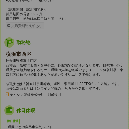
■入社者（即戦力）：最大7万円
【試用期間】試用期間あり
試用期間の長さ：2ヶ月
雇用形態、給与は本採用時と同じです。
交通費別途支給あり
勤務地
横浜市西区
神奈川県横浜市西区
◎神奈川県横浜市西区を中心に、各現場での勤務となります。勤務地への交
通費は全額支給されるため、通勤の負担を軽減できます！ ※神奈川県・東
京都内に勤務地多数！あなたが通いやすいエリアで働けます♪
◎面接地は「神奈川県川崎市川崎区 東田町11-22FTKビル２２階」です。
面接は対面またはオンライン登録のどちらかを選択可能です。
テイシン警備株式会社 川崎支社
休日休暇
休日休暇
1週間ごとの自己申告制シフト