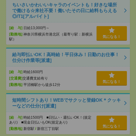
ちいさいかわいいキャラのイベントも！好きな場所
で働ける☆来社不要！働いたその日に給料もらえる
◎/T1[アルバイト]
[給 与]
日給13,000円～
[勤務地]
神奈川県横浜市港北区（最寄り駅：新横浜
気になる！
駅）
給与即払いOK！高時給！平日休み！日勤のお仕事！
仕分け作業等[派遣]
[給 与]
時給1600円
[交通費]
交通費支給有り
気になる！
[勤務地]
平沼橋駅から徒歩12分
短時間シフトあり！WEBでサクッと登録OK＊クッキ
ーなどの仕分け[派遣]
[給 与]
時給1500円 ■日払い・週払いOK！(規定
あり) ■現金日払いもOK(規定あり)
気になる！
[勤務地]
新宿駅
/
新宿三丁目駅