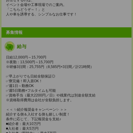
イベント会場や工事現場でのご案内。
「こちらどうぞ～！」と
人や車を誘導する、シンプルなお仕事です！
募集情報
給与
日給12,000円～15,700円
※夜勤：13,500円～15,700円
※研修3日間：25,755円（8,585円×3日間／計21時間）
✅早上がりでも日給全額保証◎
✅寮完備！即入居OK！
✅週1日～勤務OK
✅週5日勤務×フルタイムも可能
✅資格手当（最大2200円／日）や残業代は別途全額支給
※資格取得費用は会社が全額負担します。
＜＜ ✨紹介報奨金キャンペーン✨ ＞＞
紹介する側＆入社する側も嬉しい制度！
条件に応じて、下記報奨金を支給♪
■紹介者：最大10万円
■入社者：最大5万円