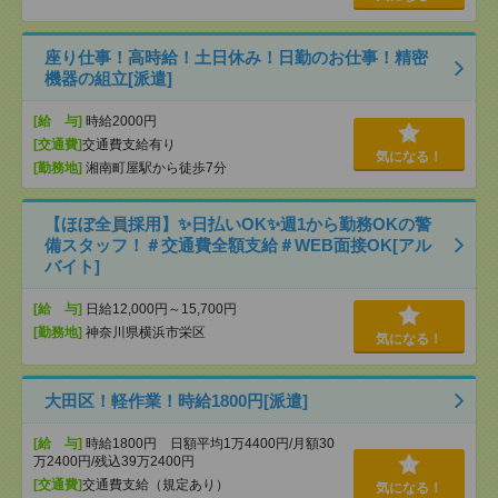
座り仕事！高時給！土日休み！日勤のお仕事！精密
機器の組立[派遣]
[給 与]
時給2000円
[交通費]
交通費支給有り
気になる！
[勤務地]
湘南町屋駅から徒歩7分
【ほぼ全員採用】✨日払いOK✨週1から勤務OKの警
備スタッフ！＃交通費全額支給＃WEB面接OK[アル
バイト]
[給 与]
日給12,000円～15,700円
[勤務地]
神奈川県横浜市栄区
気になる！
大田区！軽作業！時給1800円[派遣]
[給 与]
時給1800円 日額平均1万4400円/月額30
万2400円/残込39万2400円
[交通費]
交通費支給（規定あり）
気になる！