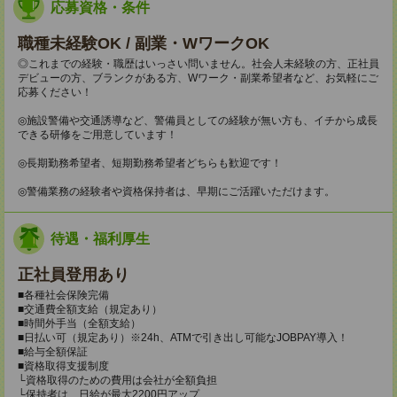
応募資格・条件
職種未経験OK / 副業・WワークOK
◎これまでの経験・職歴はいっさい問いません。社会人未経験の方、正社員
デビューの方、ブランクがある方、Wワーク・副業希望者など、お気軽にご
応募ください！
◎施設警備や交通誘導など、警備員としての経験が無い方も、イチから成長
できる研修をご用意しています！
◎長期勤務希望者、短期勤務希望者どちらも歓迎です！
◎警備業務の経験者や資格保持者は、早期にご活躍いただけます。
待遇・福利厚生
正社員登用あり
■各種社会保険完備
■交通費全額支給（規定あり）
■時間外手当（全額支給）
■日払い可（規定あり）※24h、ATMで引き出し可能なJOBPAY導入！
■給与全額保証
■資格取得支援制度
└資格取得のための費用は会社が全額負担
└保持者は、日給が最大2200円アップ