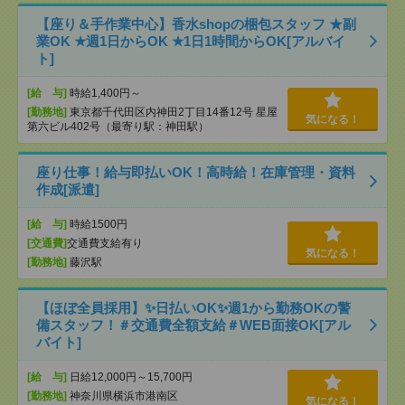
【座り＆手作業中心】香水shopの梱包スタッフ ★副
業OK ★週1日からOK ★1日1時間からOK[アルバイ
ト]
[給 与]
時給1,400円～
[勤務地]
東京都千代田区内神田2丁目14番12号 星屋
気になる！
第六ビル402号（最寄り駅：神田駅）
座り仕事！給与即払いOK！高時給！在庫管理・資料
作成[派遣]
[給 与]
時給1500円
[交通費]
交通費支給有り
気になる！
[勤務地]
藤沢駅
【ほぼ全員採用】✨日払いOK✨週1から勤務OKの警
備スタッフ！＃交通費全額支給＃WEB面接OK[アル
バイト]
[給 与]
日給12,000円～15,700円
[勤務地]
神奈川県横浜市港南区
気になる！