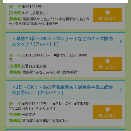
[給 与]
時給1250円～
[交通費]
支給（規定有り）
気になる！
[勤務地]
後楽園駅から徒歩5分
/
水道橋駅から徒歩5
分
/
春日(東京都)駅から徒歩7分
＜単発＊1日～OK！＞コンサートなどのグッズ販売
スタッフ＊[アルバイト]
[給 与]
日給1万5000円～ ■最大で日給2万8500
円！
[交通費]
交通費規定支給
気になる！
[勤務地]
横浜駅
/
みなとみらい駅
/
西横浜駅
/
…
＜1日～OK！＞あの有名企業も！展示会や株主総会
のお手伝い！[アルバイト]
[給 与]
■日給16,840円～ ■日払いOK ■実働3時
間5,120円のお仕事あります！
[交通費]
一部支給
気になる！
[勤務地]
東京駅
/
水道橋駅
/
有楽町駅
/
…