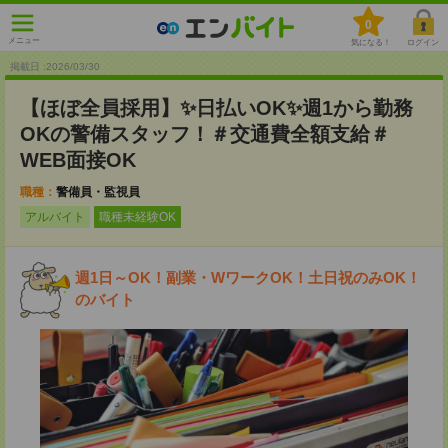
0
メニュー
気になる！
ログイン
掲載日 :2026
/
03
/
30
【ほぼ全員採用】✨日払いOK✨週1から勤務
OKの警備スタッフ！＃交通費全額支給＃
WEB面接OK
職種：
警備員・監視員
アルバイト
職種未経験OK
週1日～OK！副業・WワークOK！土日祝のみOK！
のバイト