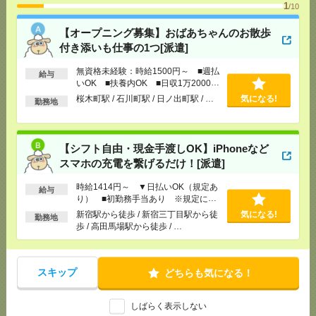
1
/10
[交通費]
交通費全額支給
気になる！
[勤務地]
桜木町駅
/
石川町駅
/
日ノ出町駅
/
…
【オープニング募集】おばあちゃんのお散歩
付き添いも仕事の1つ[派遣]
【シフト自由・現金手渡しOK】iPhoneなどスマホの
無資格未経験：時給1500円～ ■週払
充電を繋げるだけ！[派遣]
給与
いOK ■扶養内OK ■日収1万2000円
以上
桜木町駅 / 石川町駅 / 日ノ出町駅 / …
気になる!
[給 与]
時給1414円～ ▼日払いOK（規定あ
勤務地
り） ■初勤務手当あり ※規定による
[勤務地]
新宿駅から徒歩
/
新宿三丁目駅から徒歩
/
気になる！
高田馬場駅から徒歩
/
…
【シフト自由・現金手渡しOK】iPhoneなど
スマホの充電を繋げるだけ！[派遣]
＜日本を代表するバンド＊サカナクション＞ツアー
時給1414円～ ▼日払いOK（規定あ
公演のサポートバイト＠日本武道館[アルバイト]
給与
り） ■初勤務手当あり ※規定によ
る
新宿駅から徒歩 / 新宿三丁目駅から徒
気になる!
[給 与]
時給1250円～
勤務地
歩 / 高田馬場駅から徒歩 / …
[交通費]
支給（規定有り）
気になる！
[勤務地]
九段下駅から徒歩5分
/
竹橋駅から徒歩10
分
/
神保町駅から徒歩15分
/
…
スキップ
どちらも気になる！
＜SEKAI NO OWARI＊8月15日・16日＞ドーム公演
のサポートバイト[アルバイト]
しばらく表示しない