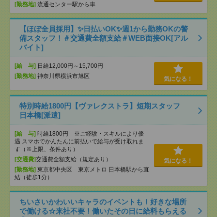
[勤務地]
流通センター駅から車
【ほぼ全員採用】✨日払いOK✨週1から勤務OKの警
備スタッフ！＃交通費全額支給＃WEB面接OK[アル
バイト]
[給 与]
日給12,000円～15,700円
[勤務地]
神奈川県横浜市旭区
気になる！
特別時給1800円【ヴァレクストラ】短期スタッフ
日本橋[派遣]
[給 与]
時給1800円 ※ご経験・スキルにより優
遇 スマホでかんたんに前払いで給与が受け取れま
す（※上限、条件あり）
[交通費]
交通費全額支給（規定あり）
気になる！
[勤務地]
東京都中央区 東京メトロ 日本橋駅から直
結（徒歩1分）
ちいさいかわいいキャラのイベントも！好きな場所
で働ける☆来社不要！働いたその日に給料もらえる