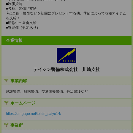
■制服貸与
■各種、装備品支給
└安全靴・警笛などを初回にプレゼントする他、季節によって各種アイテム
を支給！
■研修中の昼食支給
■寮完備（規定あり）
企業情報
テイシン警備株式会社 川崎支社
事業内容
施設警備、雑踏警備、交通誘導警備、身辺警護など
ホームページ
https://en-gage.net/teisin_saiyo14/
事業所