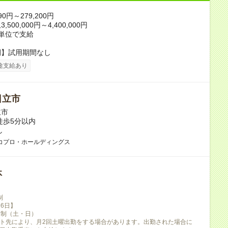
90円～279,200円
500,000円～4,400,000円
単位で支給
間】試用期間なし
途支給あり
日立市
立市
徒歩5分以内
し
コプロ・ホールディングス
休
制
6日】
日制（土・日）
ト先により、月2回土曜出勤をする場合があります。出勤された場合に