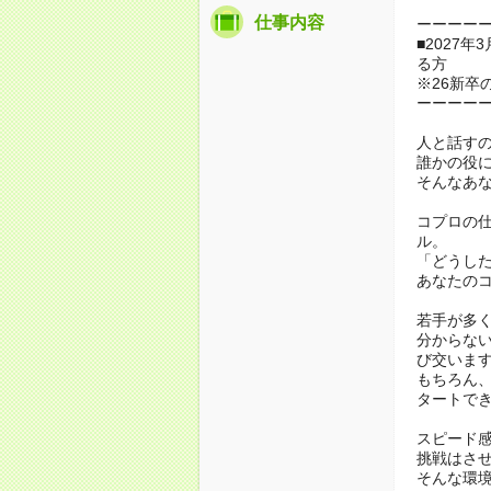
仕事内容
ーーーー
■2027
る方
※26新卒
ーーーー
人と話す
誰かの役
そんなあ
コプロの
ル。
「どうし
あなたの
若手が多
分からな
び交いま
もちろん
タートで
スピード
挑戦はさ
そんな環