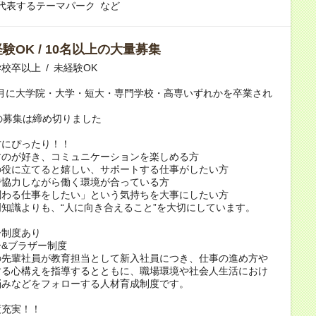
代表するテーマパーク など
験OK / 10名以上の大量募集
校卒以上 / 未経験OK
年3月に大学院・大学・短大・専門学校・高専いずれかを卒業され
の募集は締め切りました
方にぴったり！！
すのが好き、コミュニケーションを楽しめる方
の役に立てると嬉しい、サポートする仕事がしたい方
で協力しながら働く環境が合っている方
関わる仕事をしたい」という気持ちを大事にしたい方
知識よりも、“人に向き合えること”を大切にしています。
ー制度あり
&ブラザー制度
の先輩社員が教育担当として新入社員につき、仕事の進め方や
する心構えを指導するとともに、職場環境や社会人生活におけ
悩みなどをフォローする人材育成制度です。
度充実！！