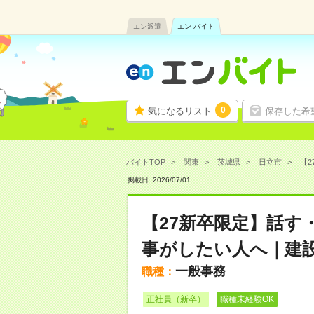
エン派遣
エン バイト
0
気になるリスト
保存した希
バイトTOP
関東
茨城県
日立市
【2
掲載日 :
2026
/
07
/
01
【27新卒限定】話す
事がしたい人へ｜建
一般事務
職種：
正社員（新卒）
職種未経験OK