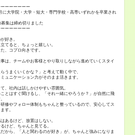
ーーーーーーーー
年3月に大学院・大学・短大・専門学校・高専いずれかを卒業され
の募集は締め切りました
ーーーーーーーー
のが好き。
に立てると、ちょっと嬉しい。
なた、コプロ向きです。
仕事は、チームやお客様とやり取りしながら進めていくスタイ
たらうまくいくかな？」と考えて動く中で、
コミュニケーション力がそのまま活きます。
くて、社内は話しかけやすい雰囲気。
いことはすぐ聞けるし、「それ一緒にやろうか？」が自然に飛
す。
、研修やフォロー体制もちゃんと整っているので、安心してス
きます。
感はあるけど、放置はしない。
せるけど、ちゃんと見てる。
境だから、「人と関わるのが好き」が、ちゃんと強みになりま