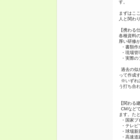
す。
まずはこ
人と関わ
【携わる
各種資料
厚い研修
・書類作
・現場管
・実際の
過去の似
って作成
※いずれ
う打ち合
【関わる
CMなど
ます。た
・国家プ
・テレビ
・球場新
・高速道