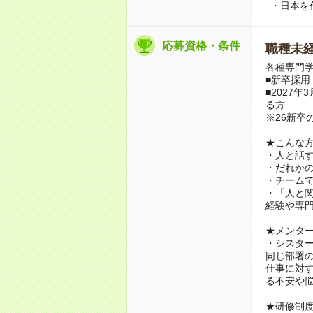
・日本を
応募資格・条件
職種未経
各種専門学
■新卒採用
■2027
る方
※26新卒
★こんな
・人と話
・だれか
・チーム
・「人と
経験や専門
★メンタ
・シスター
同じ部署
仕事に対
る不安や
★研修制