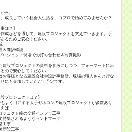
こから。
り、成長していく社会人生活を、コプロで始めてみませんか？
仕事は？】
の作成などを通して、建設プロジェクトを支えていきます。手
があるためご安心ください。
成
理＆進捗確認
プロジェクト現場での打ち合わせ＆写真撮影
た建設プロジェクトの資料を参考にしつつ、フォーマットに沿
するので安心してください！
はお客様となる建設会社や設計事務所、現場の職人さんと行な
わせにも参加していただく予定です。
建設プロジェクトは？】
でもよく目にする大手ゼネコンの建設プロジェクトが多数あり
とえば…
ロジェクト級の交通インフラ工事
で特集されるようなランドマーク
築工事
路新設工事