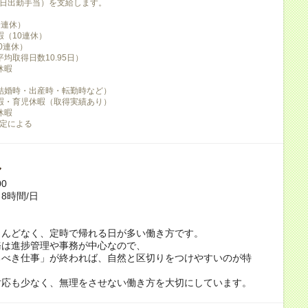
日出勤手当）を支給します。
9連休）
暇（10連休）
0連休）
均取得日数10.95日）
休暇
結婚時・出産時・転勤時など）
暇・育児休暇（取得実績あり）
休暇
定による
し
00
8時間/日
とんどなく、定時で帰れる日が多い働き方です。
務は進捗管理や事務が中心なので、
るべき仕事」が終われば、自然と区切りをつけやすいのが特
対応も少なく、無理をさせない働き方を大切にしています。