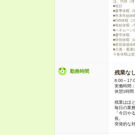
は、代休（休
■祝日
■夏季休暇（
■年末年始休
■GW休暇（1
■有給休暇（平
■ハネムーン
■慶弔休暇
■特別休暇（
■産前産後休
■介護・看護
※各休暇は規
勤務時間
残業な
8:00～17:
実働時間：
休憩1時間
残業はほ
毎日の業
「今日や
長。
突発的な