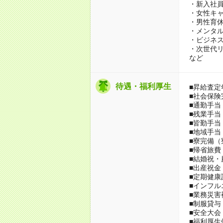
・新入社
・女性キ
・男性育
・メンタ
・ビジネ
・次世代
など
待遇・福利厚生
■昇給査定
■社会保険
■通勤手当
■残業手当
■皆勤手当
■地域手当
■寮完備（
■帰省旅費
■結婚祝・
■出産祝金
■定期健
■インフル
■業務災害
■制服貸与
■安全大会
■福利厚生