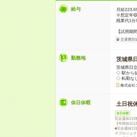
給与
月給223,6
※想定年収3,
残業代1分
【試用期
交通費別
勤務地
茨城県
茨城県日
◇ 駅から
◇ 転勤な
株式会社
休日休暇
土日祝
休日休暇
完全週休2日
【年間休日12
■完全週休2
※プロジェク