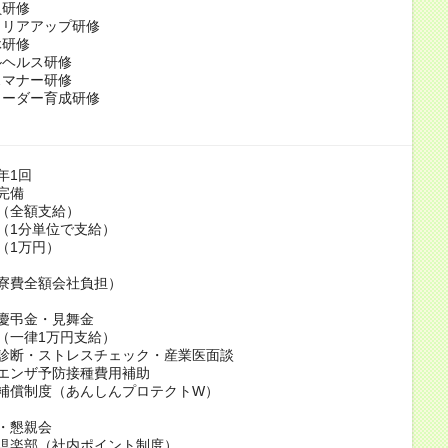
員研修
ャリアアップ研修
休研修
ルヘルス研修
スマナー研修
リーダー育成研修
年1回
完備
（全額支給）
（1分単位で支給）
（1万円）
寮費全額会社負担）
慶弔金・見舞金
（一律1万円支給）
康診断・ストレスチェック・産業医面談
エンザ予防接種費用補助
補償制度（あんしんプロテクトW）
・懇親会
倶楽部（社内ポイント制度）