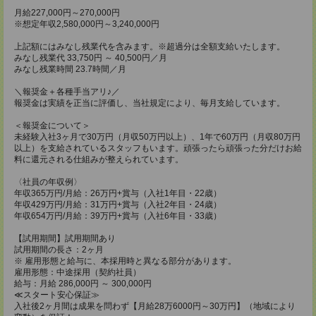
月給227,000円～270,000円
※想定年収2,580,000円～3,240,000円
上記額にはみなし残業代を含みます。※超過分は全額支給いたします。
みなし残業代 33,750円 ～ 40,500円／月
みなし残業時間 23.7時間／月
＼報奨金＋各種手当アリ♪／
報奨金は実績を正当に評価し、当社規定により、毎月支給しています。
＜報奨金について＞
未経験入社3ヶ月で30万円（月収50万円以上）、1年で60万円（月収80万円
以上）を支給されているスタッフもいます。頑張ったら頑張った分だけお給
料に還元される仕組みが整えられています。
〈社員の年収例〉
年収365万円/月給：26万円+賞与（入社1年目・22歳）
年収429万円/月給：31万円+賞与（入社2年目・24歳）
年収654万円/月給：39万円+賞与（入社6年目・33歳）
【試用期間】試用期間あり
試用期間の長さ：2ヶ月
※ 雇用形態と給与に、本採用時と異なる部分があります。
雇用形態：中途採用（契約社員）
給与：月給 286,000円 ～ 300,000円
≪スタート安心保証≫
入社後2ヶ月間は成果を問わず【月給28万6000円～30万円】（地域により