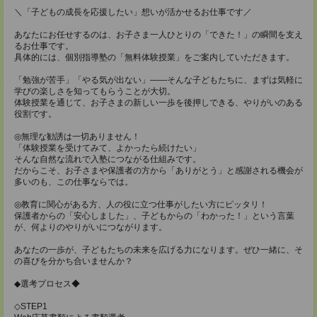
＼「子どもの成長を応援したい」想いが活かせるお仕事です／
あなたにお任せするのは、お子さま一人ひとりの「できた！」の瞬間を支え
るお仕事です。
具体的には、個別指導塾の「無料体験授業」をご案内していただきます。
「勉強が苦手」「やる気が出ない」――そんな子どもたちに、まずは気軽に
学びの楽しさを知ってもらうことが大切。
体験授業を通じて、お子さまの新しい一歩を後押しできる、やりがいのある
役割です。
◎無理な勧誘は一切ありません！
「体験授業を受けてみて、よかったら続けたい」
そんな自然な流れで入塾につながる仕組みです。
だからこそ、お子さまや保護者の方から「ありがとう」と感謝される機会が
多いのも、この仕事ならでは。
◎教育に関心がある方、人の役に立つ仕事がしたい方にピッタリ！
保護者からの「安心しました」、子どもからの「わかった！」という言葉
が、何よりのやりがいにつながります。
あなたの一歩が、子どもたちの未来を広げる力になります。ぜひ一緒に、そ
の喜びを分かち合いませんか？
◆選考プロセス◆
◇STEP1