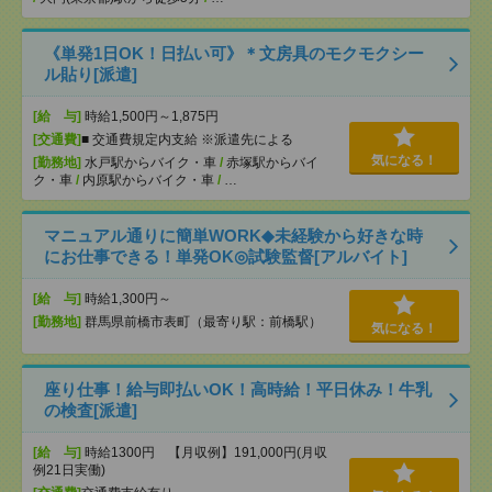
《単発1日OK！日払い可》＊文房具のモクモクシー
ル貼り[派遣]
[給 与]
時給1,500円～1,875円
[交通費]
■ 交通費規定内支給 ※派遣先による
気になる！
[勤務地]
水戸駅からバイク・車
/
赤塚駅からバイ
ク・車
/
内原駅からバイク・車
/
…
マニュアル通りに簡単WORK◆未経験から好きな時
にお仕事できる！単発OK◎試験監督[アルバイト]
[給 与]
時給1,300円～
[勤務地]
群馬県前橋市表町（最寄り駅：前橋駅）
気になる！
座り仕事！給与即払いOK！高時給！平日休み！牛乳
の検査[派遣]
[給 与]
時給1300円 【月収例】191,000円(月収
例21日実働)