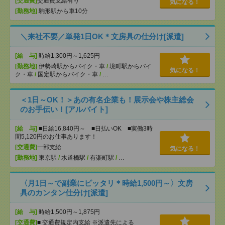
[交通費]
交通費支給有り
気になる！
[勤務地]
駒形駅から車10分
＼来社不要／単発1日OK＊文房具の仕分け[派遣]
[給 与]
時給1,300円～1,625円
[勤務地]
伊勢崎駅からバイク・車
/
境町駅からバイ
気になる！
ク・車
/
国定駅からバイク・車
/
…
＜1日～OK！＞あの有名企業も！展示会や株主総会
のお手伝い！[アルバイト]
[給 与]
■日給16,840円～ ■日払いOK ■実働3時
間5,120円のお仕事あります！
[交通費]
一部支給
気になる！
[勤務地]
東京駅
/
水道橋駅
/
有楽町駅
/
…
〈月1日～で副業にピッタリ＊時給1,500円～〉文房
具のカンタン仕分け[派遣]
[給 与]
時給1,500円～1,875円
[交通費]
■ 交通費規定内支給 ※派遣先による