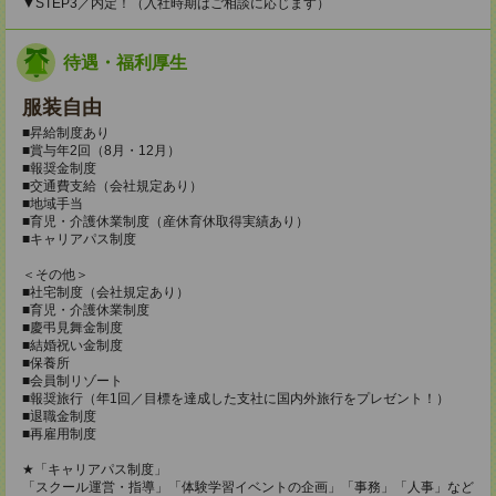
▼STEP3／内定！（入社時期はご相談に応じます）
待遇・福利厚生
服装自由
■昇給制度あり
■賞与年2回（8月・12月）
■報奨金制度
■交通費支給（会社規定あり）
■地域手当
■育児・介護休業制度（産休育休取得実績あり）
■キャリアパス制度
＜その他＞
■社宅制度（会社規定あり）
■育児・介護休業制度
■慶弔見舞金制度
■結婚祝い金制度
■保養所
■会員制リゾート
■報奨旅行（年1回／目標を達成した支社に国内外旅行をプレゼント！）
■退職金制度
■再雇用制度
★「キャリアパス制度」
「スクール運営・指導」「体験学習イベントの企画」「事務」「人事」など