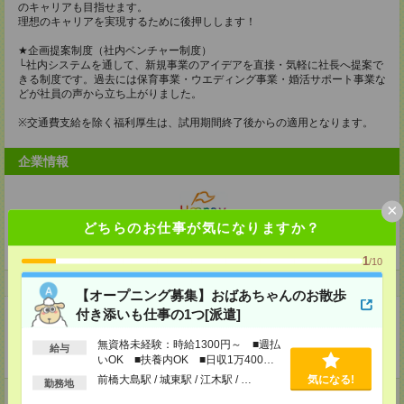
のキャリアも目指せます。
理想のキャリアを実現するために後押しします！
★企画提案制度（社内ベンチャー制度）
└社内システムを通して、新規事業のアイデアを直接・気軽に社長へ提案で
きる制度です。過去には保育事業・ウエディング事業・婚活サポート事業な
どが社員の声から立ち上がりました。
※交通費支給を除く福利厚生は、試用期間終了後からの適用となります。
企業情報
×
どちらのお仕事が気になりますか？
株式会社フーレイ
1
/10
事業内容
【オープニング募集】おばあちゃんのお散歩
付き添いも仕事の1つ[派遣]
・個別塾の開校支援
・ネイチャー体験
・家庭教師事業
無資格未経験：時給1300円～ ■週払
給与
・教材・メソッド
いOK ■扶養内OK ■日収1万400円
以上
前橋大島駅 / 城東駅 / 江木駅 / …
気になる!
勤務地
ホームページ