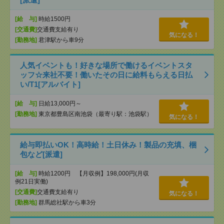
[給 与]
時給1500円
[交通費]
交通費支給有り
気になる！
[勤務地]
君津駅から車9分
人気イベントも！好きな場所で働けるイベントスタ
ッフ☆来社不要！働いたその日に給料もらえる日払
い/T1[アルバイト]
[給 与]
日給13,000円～
[勤務地]
東京都豊島区南池袋（最寄り駅：池袋駅）
気になる！
給与即払いOK！高時給！土日休み！製品の充填、梱
包など[派遣]
[給 与]
時給1200円 【月収例】198,000円(月収
例21日実働)
[交通費]
交通費支給有り
気になる！
[勤務地]
群馬総社駅から車3分