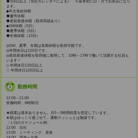
◆月8日以上（当社カレンダーによる） ※基本的に日・月でお休みになり
ます。
◆年次有給休暇
◆慶弔休暇
◆産前産後休暇（取得実績あり）
◆GW休暇（5日）
◆夏季休暇（5日）
◆冬期休暇（10日）
◎GW、夏季、冬期は長期休暇を取得可能です。
◎年間休日は120日です。
◎産前産後休暇を取得後に復帰して、10時～17時で働いて活躍する社員も
います！
◇ 年間休日120日以上
◇ 年間休日120日以上
勤務時間
12:00～21:00
実働時間：8時間/日
★残業は基本ありません。月0～5時間程度を想定しています。
★朝はゆっくり過ごせて、通勤ラッシュとは無縁です。
〈１日のスケジュール例〉
12:00 出社
13:00 ミーティング、昼食
14:00 現地へ出発