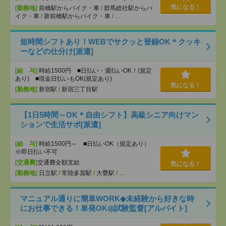
気になる！
[勤務地]
前橋駅からバイク・車
/
群馬総社駅からバ
イク・車
/
新前橋駅からバイク・車
/
…
短時間シフトあり！WEBでサクッと登録OK＊クッキ
ーなどの仕分け[派遣]
[給 与]
時給1500円 ■日払い・週払いOK！(規定
あり) ■現金日払いもOK(規定あり)
気になる！
[勤務地]
新宿駅
/
新宿三丁目駅
【1日5時間～OK＊自由シフト】高級シニア向けマン
ションで生活サポ[派遣]
[給 与]
時給1500円～ ■日払いOK（規定あり）
※即日払い不可
[交通費]
交通費全額支給
気になる！
[勤務地]
日立駅
/
常陸多賀駅
/
大甕駅
/
…
マニュアル通りに簡単WORK◆未経験から好きな時
にお仕事できる！単発OK◎試験監督[アルバイト]