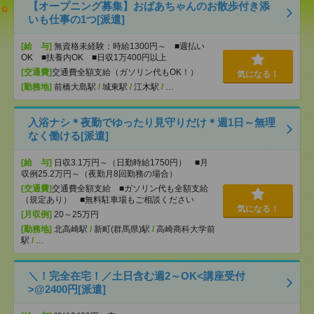
【オープニング募集】おばあちゃんのお散歩付き添
いも仕事の1つ[派遣]
[給 与]
無資格未経験：時給1300円～ ■週払い
OK ■扶養内OK ■日収1万400円以上
[交通費]
交通費全額支給（ガソリン代もOK！）
気になる！
[勤務地]
前橋大島駅
/
城東駅
/
江木駅
/
…
入浴ナシ＊夜勤でゆったり見守りだけ＊週1日～無理
なく働ける[派遣]
[給 与]
日収3.1万円～（日勤時給1750円） ■月
収例25.2万円～（夜勤月8回勤務の場合）
[交通費]
交通費全額支給 ■ガソリン代も全額支給
（規定あり） ■無料駐車場もご相談ください
気になる！
[月収例]
20～25万円
[勤務地]
北高崎駅
/
新町(群馬県)駅
/
高崎商科大学前
駅
/
…
＼！完全在宅！／土日含む週2～OK<講座受付
>@2400円[派遣]