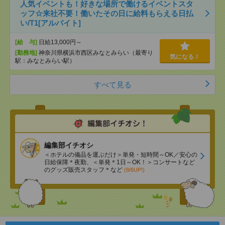
人気イベントも！好きな場所で働けるイベントスタ
ッフ☆来社不要！働いたその日に給料もらえる日払
い/T1[アルバイト]
[給 与]
日給13,000円～
[勤務地]
神奈川県横浜市西区みなとみらい（最寄り
気になる！
駅：みなとみらい駅）
すべて見る
編集部イチオシ
＜ホテルの備品を運ぶだけ＞単発・短時間～OK／安心の
日給保障＊夜勤、＜単発＊1日～OK！＞コンサートなど
のグッズ販売スタッフ＊など
(8/6UP!)