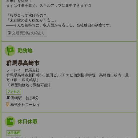
変動）を保証！
まずは仕事を覚え、スキルアップに集中できます◎
「報奨金って稼げるの？」
「未経験の走り始めが不安…」
——そんな気持ちに、収入面から応える、当社独自の制度です。
交通費別途支給あり
勤務地
群馬県高崎市
フーレイ 群馬支社
群馬県高崎市新田町6-1 池田ビル1F ナビ個別指導学院 高崎西口校内（最
寄り駅：JR高崎駅）
《 希望勤務地で勤務可能 》
アクセス
JR高崎駅 徒歩8分
株式会社フーレイ
休日休暇
休日休暇