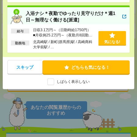
https://en-gage.net/hooray/
入浴ナシ＊夜勤でゆったり見守りだけ＊週1
事業所
日～無理なく働ける[派遣]
日収3.1万円～（日勤時給1750円）
東京都北区豊島1丁目26-2
給与
■月収例25.2万円～（夜勤月8回勤務
の場合）
北高崎駅 / 新町(群馬県)駅 / 高崎商科
気になる!
勤務地
大学前駅 / …
応募ページへ
スキップ
どちらも気になる！
しばらく表示しない
気になる！
あなたの閲覧履歴からの
おすすめ