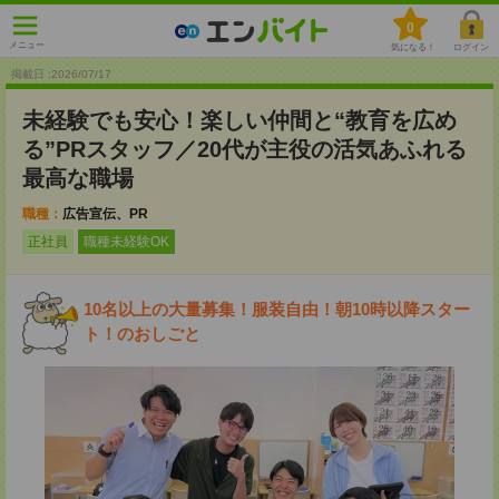
0
メニュー
気になる！
ログイン
掲載日 :2026
/
07
/
17
未経験でも安心！楽しい仲間と“教育を広め
る”PRスタッフ／20代が主役の活気あふれる
最高な職場
職種：
広告宣伝、PR
正社員
職種未経験OK
10名以上の大量募集！服装自由！朝10時以降スター
ト！のおしごと