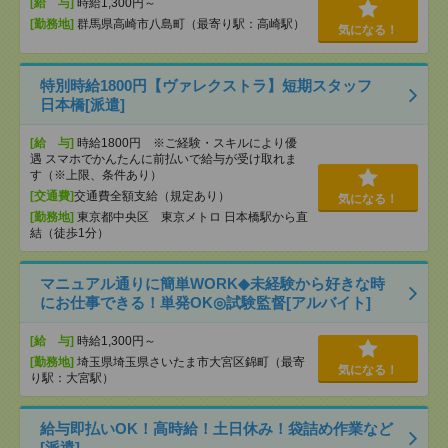
[給 与]
時給1,300円～
[勤務地]
群馬県高崎市八島町（最寄り駅：高崎駅）
気になる！
特別時給1800円【ヴァレクストラ】短期スタッフ
日本橋[派遣]
[給 与]
時給1800円 ※ご経験・スキルにより優
遇 スマホでかんたんに前払いで給与が受け取れま
す（※上限、条件あり）
[交通費]
交通費全額支給（規定あり）
気になる！
[勤務地]
東京都中央区 東京メトロ 日本橋駅から直
結（徒歩1分）
マニュアル通りに簡単WORK◆未経験から好きな時
にお仕事できる！単発OK◎試験監督[アルバイト]
[給 与]
時給1,300円～
[勤務地]
埼玉県埼玉県さいたま市大宮区錦町（最寄
気になる！
り駅：大宮駅）
給与即払いOK！高時給！土日休み！袋詰め作業など
[派遣]