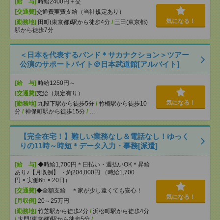
[給 与]
時給2400円＋交
[交通費]
交通費実費支給（当社規定あり）
気になる！
[勤務地]
田町(東京都)駅から徒歩4分
/
三田(東京都)
駅から徒歩7分
＜日本を代表するバンド＊サカナクション＞ツアー
公演のサポートバイト＠日本武道館[アルバイト]
[給 与]
時給1250円～
[交通費]
支給（規定有り）
気になる！
[勤務地]
九段下駅から徒歩5分
/
竹橋駅から徒歩10
分
/
神保町駅から徒歩15分
/
…
【完全在宅！】難しい業務なし＆電話なし！ゆっく
りの11時～時短＊データ入力・事務[派遣]
[給 与]
◆時給1,700円＊日払い・週払いOK＊昇給
あり♪【月収例】 ・約204,000円 （時給1,700
円 × 実働6h × 20日）
[交通費]
◆全額支給 ＊家が少し遠くても安心！
気になる！
[月収例]
20～25万円
[勤務地]
竹芝駅から徒歩2分
/
浜松町駅から徒歩4分
/
大門(東京都)駅から徒歩5分
/
…