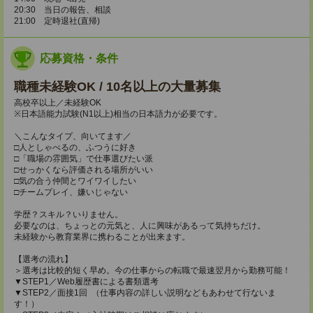
20:30 当日の報告、相談
21:00 定時退社(直帰)
応募資格・条件
職種未経験OK / 10名以上の大量募集
高校卒以上／未経験OK
※日本語能力試験(N1以上)相当の日本語力が必要です。
＼こんなタイプ、向いてます／
□人としゃべるの、ふつうに好き
□「職場の雰囲気」で仕事選びたい派
□せっかくなら評価される場所がいい
□気の合う仲間とワイワイしたい
□チームプレイ、嫌いじゃない
学歴？スキル？いりません。
必要なのは、ちょっとの元気と、人に興味があるって気持ちだけ。
未経験から教育業界に携わることが出来ます。
【選考の流れ】
＞選考は比較的短く早め。今の仕事からの転職で最速翌月から勤務可能！
▼STEP1／Web履歴書による書類選考
▼STEP2／面接1回 （仕事内容の詳しい説明などもあわせて行ないま
す！）